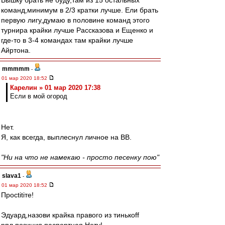
Вышку брать не буду,там из 15 остальных
команд,минимум в 2/3 кратки лучше. Ели брать
первую лигу,думаю в половине команд этого
турнира крайки лучше Рассказова и Ещенко и
где-то в 3-4 командах там крайки лучше
Айртона.
mmmmm
-
01 мар 2020 18:52
Карелин » 01 мар 2020 17:38
Если в мой огород
Нет.
Я, как всегда, выплеснул личное на ВВ.
"Ни на что не намекаю - просто песенку пою"
slava1
-
01 мар 2020 18:52
Просtitiте!
Эдуард,назови крайка правого из тинькоff