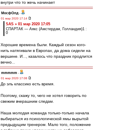
внутри что то жечь начинает
МосфОлд
-
01 мар 2020 17:14
SAS » 01 мар 2020 17:05
СПАРТАК — Аякс (Амстердам, Голландия)1 :
0
Хорошие времена были. Каждый сезон кого-
нить натягивали в Европах, да дома сидели на
вершине. И..., казалось что праздник продлится
вечно...
mmmmm
-
01 мар 2020 17:08
До эль классико есть время.
Поэтому, скажу то, чего не хотел говорить по
свежим вчерашним следам.
Наша молодая команда только-только начала
выбираться из психологической ямы вырытой
предыдущим тренером. Мало того, положение