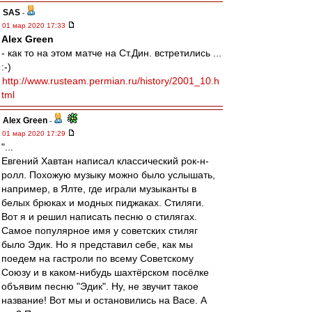
SAS
-
01 мар 2020 17:33
Alex Green
- как то на этом матче на Ст.Дин. встретились ...
:-)
http://www.rusteam.permian.ru/history/2001_10.h
tml
Alex Green
-
01 мар 2020 17:29
"...
Евгений Хавтан написал классический рок-н-
ролл. Похожую музыку можно было услышать,
например, в Ялте, где играли музыканты в
белых брюках и модных пиджаках. Стиляги.
Вот я и решил написать песню о стилягах.
Самое популярное имя у советских стиляг
было Эдик. Но я представил себе, как мы
поедем на гастроли по всему Советскому
Союзу и в каком-нибудь шахтёрском посёлке
объявим песню "Эдик". Ну, не звучит такое
название! Вот мы и остановились на Васе. А