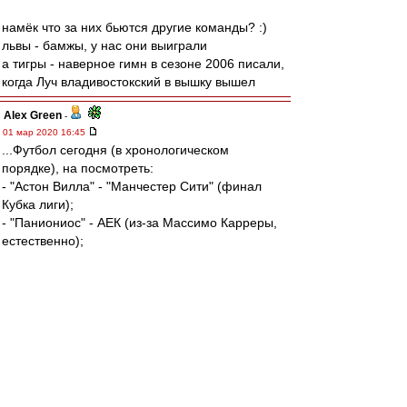
намёк что за них бьются другие команды? :)
львы - бамжы, у нас они выиграли
а тигры - наверное гимн в сезоне 2006 писали,
когда Луч владивостокский в вышку вышел
Alex Green
-
01 мар 2020 16:45
...Футбол сегодня (в хронологическом
порядке), на посмотреть:
- "Астон Вилла" - "Манчестер Сити" (финал
Кубка лиги);
- "Паниониос" - АЕК (из-за Массимо Карреры,
естественно);
- "Реал" - "Барселона" (вывеска интригующая).
mmmmm
-
01 мар 2020 16:40
SAS » 01 мар 2020 15:56
можно посмотреть - даже на
Первенство завода )))