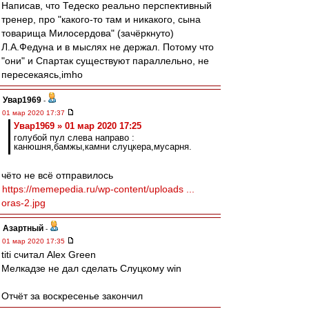
Написав, что Тедеско реально перспективный
тренер, про "какого-то там и никакого, сына
товарища Милосердова" (зачёркнуто)
Л.А.Федуна и в мыслях не держал. Потому что
"они" и Спартак существуют параллельно, не
пересекаясь,imho
Увар1969
-
01 мар 2020 17:37
Увар1969 » 01 мар 2020 17:25
голубой пул слева направо :
канюшня,бамжы,камни слуцкера,мусарня.
чёто не всё отправилось
https://memepedia.ru/wp-content/uploads ...
oras-2.jpg
Азартный
-
01 мар 2020 17:35
titi считал Alex Green
Мелкадзе не дал сделать Слуцкому win
Отчёт за воскресенье закончил