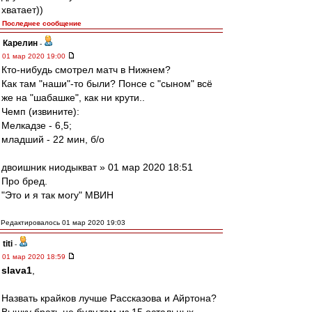
хватает))
Последнее сообщение
Карелин
-
01 мар 2020 19:00
Кто-нибудь смотрел матч в Нижнем?
Как там "наши"-то были? Понсе с "сыном" всё
же на "шабашке", как ни крути..
Чемп (извините):
Мелкадзе - 6,5;
младший - 22 мин, б/о
двоишник ниодыкват » 01 мар 2020 18:51
Про бред.
"Это и я так могу" МВИН
Редактировалось 01 мар 2020 19:03
titi
-
01 мар 2020 18:59
slava1
,
Назвать крайков лучше Рассказова и Айртона?