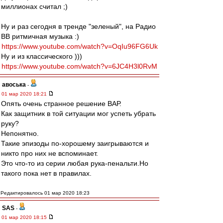
миллионах считал ;)
Ну и раз сегодня в тренде "зеленый", на Радио
ВВ ритмичная музыка :)
https://www.youtube.com/watch?v=OqIu96FG6Uk
Ну и из классического )))
https://www.youtube.com/watch?v=6JC4H3l0RvM
авоська
-
01 мар 2020 18:21
Опять очень странное решение ВАР.
Как защитник в той ситуации мог успеть убрать
руку?
Непонятно.
Такие эпизоды по-хорошему заигрываются и
никто про них не вспоминает.
Это что-то из серии любая рука-пенальти.Но
такого пока нет в правилах.
Редактировалось 01 мар 2020 18:23
SAS
-
01 мар 2020 18:15