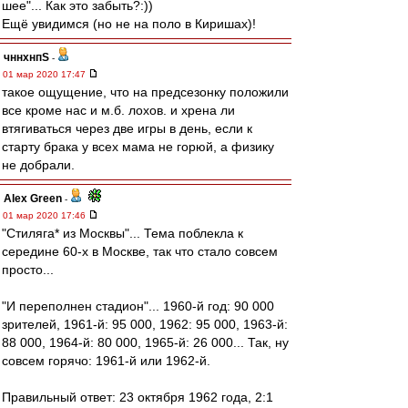
шее"... Как это забыть?:))
Ещё увидимся (но не на поло в Киришах)!
чннхнпS
-
01 мар 2020 17:47
такое ощущение, что на предсезонку положили
все кроме нас и м.б. лохов. и хрена ли
втягиваться через две игры в день, если к
старту брака у всех мама не горюй, а физику
не добрали.
Alex Green
-
01 мар 2020 17:46
"Стиляга* из Москвы"... Тема поблекла к
середине 60-х в Москве, так что стало совсем
просто...
"И переполнен стадион"... 1960-й год: 90 000
зрителей, 1961-й: 95 000, 1962: 95 000, 1963-й:
88 000, 1964-й: 80 000, 1965-й: 26 000... Так, ну
совсем горячо: 1961-й или 1962-й.
Правильный ответ: 23 октября 1962 года, 2:1