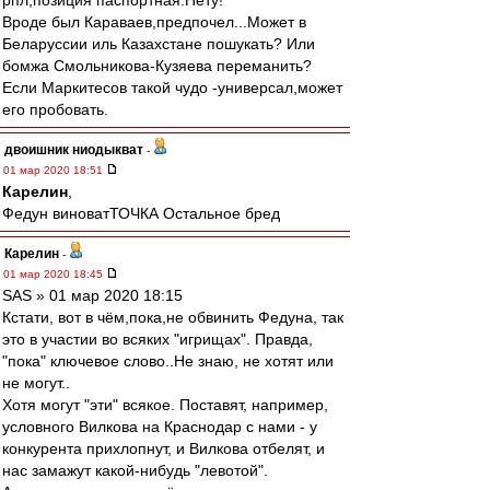
рпл,позиция паспортная.Нету!
Вроде был Караваев,предпочел...Может в
Беларуссии иль Казахстане пошукать? Или
бомжа Смольникова-Кузяева переманить?
Если Маркитесов такой чудо -универсал,может
его пробовать.
двоишник ниодыкват
-
01 мар 2020 18:51
Карелин
,
Федун виноватТОЧКА Остальное бред
Карелин
-
01 мар 2020 18:45
SAS » 01 мар 2020 18:15
Кстати, вот в чём,пока,не обвинить Федуна, так
это в участии во всяких "игрищах". Правда,
"пока" ключевое слово..Не знаю, не хотят или
не могут..
Хотя могут "эти" всякое. Поставят, например,
условного Вилкова на Краснодар с нами - у
конкурента прихлопнут, и Вилкова отбелят, и
нас замажут какой-нибудь "левотой".