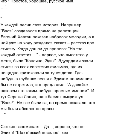
что? Простое, хорошее, русское имя.
…".
"...
У каждой песни своя история. Например,
"Вася" создавался прямо на репетиции.
Евгений Хавтан показал набросок мелодии, а к
ней уже на ходу рождался сюжет – рассказ про
стилягу. Когда дошли до припева: "На это
каждый ответит …" - первое, что вылетело у
меня, было "Конечно, Эдик". Эдуардами звали
стиляг во всех советских фильмах, где их
нещадно критиковали за тунеядство. Где-
нибудь в глубинке песня с Эдиком понимания
бы не встретила, и я предложил: "А давайте
назовем его каким-нибудь простым именем". И
тут Сережа Лапин, наш басист, выкрикнул:
"Вася!". Не все были за, но время показало, что
мы были абсолютно правы.
...".
Сюткин вспоминает... Да..., хорошо, что не
Эдик:)) "Шахтёрский поселок", хех.