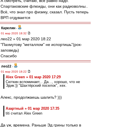
А смотреть, считаю, всё равно надо.
Спартаковские флюиды, они как радиоволны..
Всё, что знал про физику, сказал. Пусть теперь
ВРП отдувается
Карелин
-
01 мар 2020 18:32
лео22 » 01 мар 2020 18:22
"Пахмутову "металлом" не испортишь"(рок-
заповедь)
Спасибо
лео22
-
01 мар 2020 18:22
Alex Green » 01 мар 2020 17:29
Сюткин вспоминает... Да..., хорошо, что не
Эдик:)) "Шахтёрский поселок", хех.
Алекс, продолжаешь шалить? )))
Азартный » 01 мар 2020 17:35
titi считал Alex Green
Да уж, времена. Раньше Эд грины только в