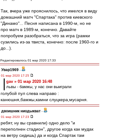
Так, вчера уже прояснилось, что имелся в виду
домашний матч "Спартака" против киевского
"Динамо"... Песня написана в 1990-м, но не
про матч в 1989-м, конечно. Давайте
попробуем разобраться, что за игра (рамки
сузились из-за твиста, конечно: после 1960-го и
до...).
Редактировалось 01 мар 2020 17:33
Увар1969
-
01 мар 2020 17:25
gav » 01 мар 2020 16:48
львы - бамжы, у нас они выиграли
голубой пул слева направо :
канюшня,бамжы,камни слуцкера,мусарня.
двоишник ниодыкват
-
01 мар 2020 17:23
ребят, ну вы сравнили) одно дело "и
переполнен стадион", другое когда как мудак
на ветру сидишь) да и когда Спартак там