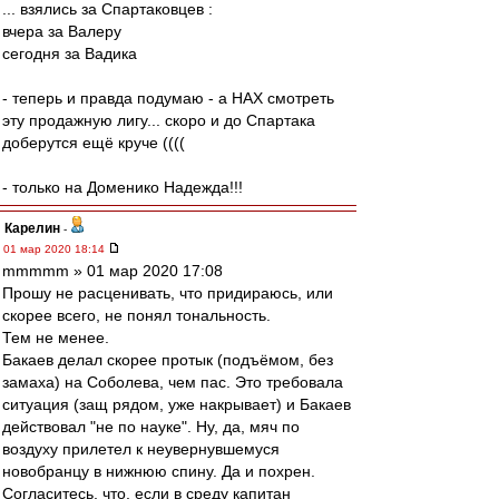
... взялись за Спартаковцев :
вчера за Валеру
сегодня за Вадика
- теперь и правда подумаю - а НАХ смотреть
эту продажную лигу... скоро и до Спартака
доберутся ещё круче ((((
- только на Доменико Надежда!!!
Карелин
-
01 мар 2020 18:14
mmmmm » 01 мар 2020 17:08
Прошу не расценивать, что придираюсь, или
скорее всего, не понял тональность.
Тем не менее.
Бакаев делал скорее протык (подъёмом, без
замаха) на Соболева, чем пас. Это требовала
ситуация (защ рядом, уже накрывает) и Бакаев
действовал "не по науке". Ну, да, мяч по
воздуху прилетел к неувернувшемуся
новобранцу в нижнюю спину. Да и похрен.
Согласитесь, что, если в среду капитан