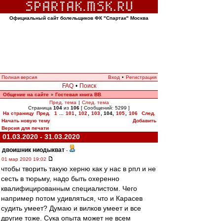
Официальный сайт болельщиков ФК "Спартак" Москва
Полная версия
Вход
•
Регистрация
FAQ
•
Поиск
Общение на сайте
Гостевая книга ВВ
»
Пред. тема
|
След. тема
Страница
104
из
106
[ Сообщений: 5299 ]
На страницу
Пред.
1
...
101
,
102
,
103
,
104
,
105
,
106
След.
Начать новую тему
Добавить
Версия для печати
01.03.2020 - 31.03.2020
двоишник ниодыкват
-
01 мар 2020 19:02
чтобы творить такую херню как у нас в рпл и не
сесть в тюрьму, надо быть охеренно
квалифицированным специалистом. Чего
например потом удивляться, что и Карасев
судить умеет? Думаю и вилков умеет и все
другие тоже. Сука опыта может не всем