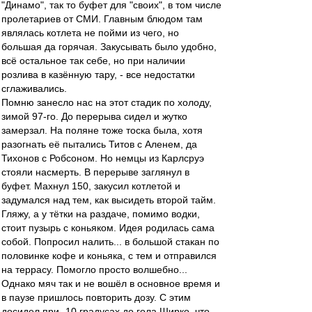
"Динамо", так то буфет для "своих", в том числе
пролетариев от СМИ. Главным блюдом там
являлась котлета не пойми из чего, но
большая да горячая. Закусывать было удобно,
всё остальное так себе, но при наличии
розлива в казённую тару, - все недостатки
сглаживались.
Помню занесло нас на этот стадик по холоду,
зимой 97-го. До перерыва сидел и жутко
замерзал. На поляне тоже тоска была, хотя
разогнать её пытались Титов с Аленем, да
Тихонов с Робсоном. Но немцы из Карлсруэ
стояли насмерть. В перерыве заглянул в
буфет. Махнул 150, закусил котлетой и
задумался над тем, как высидеть второй тайм.
Гляжу, а у тётки на раздаче, помимо водки,
стоит пузырь с коньяком. Идея родилась сама
собой. Попросил налить... в большой стакан по
половинке кофе и коньяка, с тем и отправился
на террасу. Помогло просто волшебно...
Однако мяч так и не вошёл в основное время и
в паузе пришлось повторить дозу. С этим
досидел при -10 градусах до гола Ширко, что