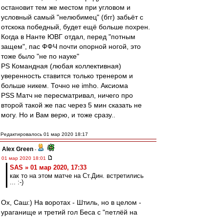
остановит тем же местом при угловом и
условный самый "нелюбимец" (бгг) забьёт с
отскока победный, будет ещё больше похрен.
Когда в Нанте ЮВГ отдал, перед "потным
защем", пас ФФЧ почти опорной ногой, это
тоже было "не по науке"
PS Командная (любая коллективная)
уверенность ставится только тренером и
больше никем. Точно не imho. Аксиома
PSS Матч не пересматривал, ничего про
второй такой же пас через 5 мин сказать не
могу. Но и Вам верю, и тоже сразу..
Редактировалось 01 мар 2020 18:17
Alex Green
-
01 мар 2020 18:01
SAS » 01 мар 2020, 17:33
как то на этом матче на Ст.Дин. встретились
... :-)
Ох, Саш:) На воротах - Штиль, но в целом -
ураганище и третий гол Беса с "петлёй на