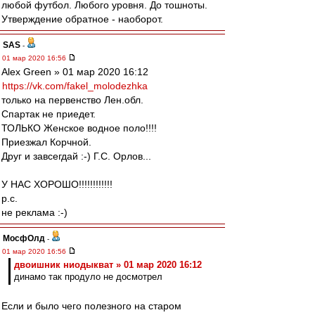
любой футбол. Любого уровня. До тошноты.
Утверждение обратное - наоборот.
SAS
-
01 мар 2020 16:56
Alex Green » 01 мар 2020 16:12
https://vk.com/fakel_molodezhka
только на первенство Лен.обл.
Спартак не приедет.
ТОЛЬКО Женское водное поло!!!!
Приезжал Корчной.
Друг и завсегдай :-) Г.С. Орлов...
У НАС ХОРОШО!!!!!!!!!!!!
р.с.
не реклама :-)
МосфОлд
-
01 мар 2020 16:56
двоишник ниодыкват » 01 мар 2020 16:12
динамо так продуло не досмотрел
Если и было чего полезного на старом