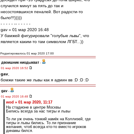
случился минут за пять до так и
несостоявшихся пеналей. Вот радости-то
было!!!)))))
- - - - - -- - - - - -
gav » 01 мар 2020 16:48
У бамжей фигурировали "голубые львы", что
является каким-то там символом ЛГБТ...))
Редактировалось 01 мар 2020 17:00
двоишник ниодыкват
-
01 мар 2020 16:52
gav
,
бомжи такие же львы как я админ вв :D :D :D
gav
-
01 мар 2020 16:48
wod » 01 мар 2020, 11:17
На стадионе в центре Москвы
Бились всегда за нас тигры и львы
То ли уж очень тонкий намёк на Коллизей, где
тигры и львы бились. То ли признание
желания, чтоб всегда кто-то вместо игроков
динамы бился.