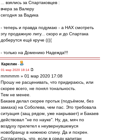
... взялись за Спартаковцев :
вчера за Валеру
сегодня за Вадика
- теперь и правда подумаю - а НАХ смотреть
эту продажную лигу... скоро и до Спартака
доберутся ещё круче ((((
- только на Доменико Надежда!!!
Карелин
-
01 мар 2020 18:14
mmmmm » 01 мар 2020 17:08
Прошу не расценивать, что придираюсь, или
скорее всего, не понял тональность.
Тем не менее.
Бакаев делал скорее протык (подъёмом, без
замаха) на Соболева, чем пас. Это требовала
ситуация (защ рядом, уже накрывает) и Бакаев
действовал "не по науке". Ну, да, мяч по
воздуху прилетел к неувернувшемуся
новобранцу в нижнюю спину. Да и похрен.
Согласитесь, что, если в среду капитан