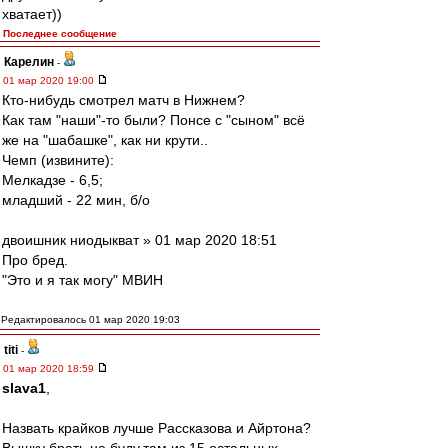
хватает))
Последнее сообщение
Карелин
-
01 мар 2020 19:00
Кто-нибудь смотрел матч в Нижнем?
Как там "наши"-то были? Понсе с "сыном" всё
же на "шабашке", как ни крути..
Чемп (извините):
Мелкадзе - 6,5;
младший - 22 мин, б/о
двоишник ниодыкват » 01 мар 2020 18:51
Про бред.
"Это и я так могу" МВИН
Редактировалось 01 мар 2020 19:03
titi
-
01 мар 2020 18:59
slava1
,
Назвать крайков лучше Рассказова и Айртона?