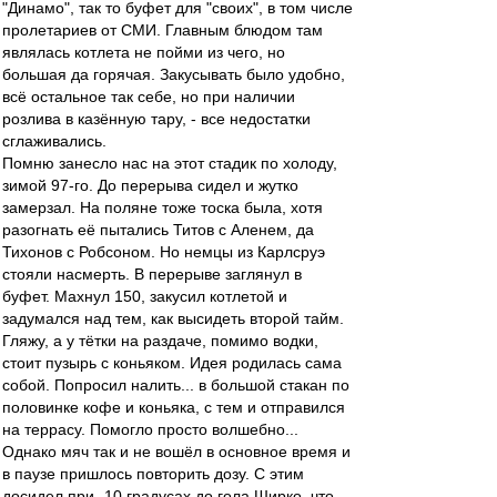
"Динамо", так то буфет для "своих", в том числе
пролетариев от СМИ. Главным блюдом там
являлась котлета не пойми из чего, но
большая да горячая. Закусывать было удобно,
всё остальное так себе, но при наличии
розлива в казённую тару, - все недостатки
сглаживались.
Помню занесло нас на этот стадик по холоду,
зимой 97-го. До перерыва сидел и жутко
замерзал. На поляне тоже тоска была, хотя
разогнать её пытались Титов с Аленем, да
Тихонов с Робсоном. Но немцы из Карлсруэ
стояли насмерть. В перерыве заглянул в
буфет. Махнул 150, закусил котлетой и
задумался над тем, как высидеть второй тайм.
Гляжу, а у тётки на раздаче, помимо водки,
стоит пузырь с коньяком. Идея родилась сама
собой. Попросил налить... в большой стакан по
половинке кофе и коньяка, с тем и отправился
на террасу. Помогло просто волшебно...
Однако мяч так и не вошёл в основное время и
в паузе пришлось повторить дозу. С этим
досидел при -10 градусах до гола Ширко, что