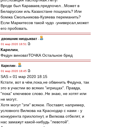
рпл,позиция паспортная.Нету!
Вроде был Караваев,предпочел...Может в
Беларуссии иль Казахстане пошукать? Или
бомжа Смольникова-Кузяева переманить?
Если Маркитесов такой чудо -универсал,может
его пробовать.
двоишник ниодыкват
-
01 мар 2020 18:51
Карелин
,
Федун виноватТОЧКА Остальное бред
Карелин
-
01 мар 2020 18:45
SAS » 01 мар 2020 18:15
Кстати, вот в чём,пока,не обвинить Федуна, так
это в участии во всяких "игрищах". Правда,
"пока" ключевое слово..Не знаю, не хотят или
не могут..
Хотя могут "эти" всякое. Поставят, например,
условного Вилкова на Краснодар с нами - у
конкурента прихлопнут, и Вилкова отбелят, и
нас замажут какой-нибудь "левотой".