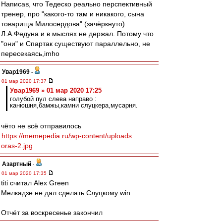
Написав, что Тедеско реально перспективный
тренер, про "какого-то там и никакого, сына
товарища Милосердова" (зачёркнуто)
Л.А.Федуна и в мыслях не держал. Потому что
"они" и Спартак существуют параллельно, не
пересекаясь,imho
Увар1969
-
01 мар 2020 17:37
Увар1969 » 01 мар 2020 17:25
голубой пул слева направо :
канюшня,бамжы,камни слуцкера,мусарня.
чёто не всё отправилось
https://memepedia.ru/wp-content/uploads ...
oras-2.jpg
Азартный
-
01 мар 2020 17:35
titi считал Alex Green
Мелкадзе не дал сделать Слуцкому win
Отчёт за воскресенье закончил