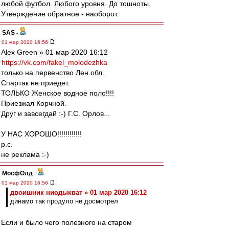
любой футбол. Любого уровня. До тошноты.
Утверждение обратное - наоборот.
SAS
-
01 мар 2020 16:56
Alex Green » 01 мар 2020 16:12
https://vk.com/fakel_molodezhka
только на первенство Лен.обл.
Спартак не приедет.
ТОЛЬКО Женское водное поло!!!!
Приезжал Корчной.
Друг и завсегдай :-) Г.С. Орлов...
У НАС ХОРОШО!!!!!!!!!!!!
р.с.
не реклама :-)
МосфОлд
-
01 мар 2020 16:56
двоишник ниодыкват » 01 мар 2020 16:12
динамо так продуло не досмотрел
Если и было чего полезного на старом