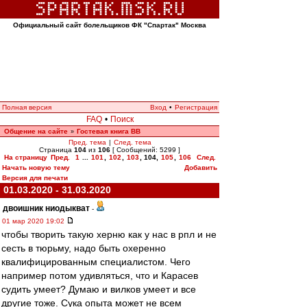
Официальный сайт болельщиков ФК "Спартак" Москва
Полная версия
Вход
•
Регистрация
FAQ
•
Поиск
Общение на сайте
Гостевая книга ВВ
»
Пред. тема
|
След. тема
Страница
104
из
106
[ Сообщений: 5299 ]
На страницу
Пред.
1
...
101
,
102
,
103
,
104
,
105
,
106
След.
Начать новую тему
Добавить
Версия для печати
01.03.2020 - 31.03.2020
двоишник ниодыкват
-
01 мар 2020 19:02
чтобы творить такую херню как у нас в рпл и не
сесть в тюрьму, надо быть охеренно
квалифицированным специалистом. Чего
например потом удивляться, что и Карасев
судить умеет? Думаю и вилков умеет и все
другие тоже. Сука опыта может не всем