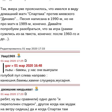
Так, вчера уже прояснилось, что имелся в виду
домашний матч "Спартака" против киевского
"Динамо"... Песня написана в 1990-м, но не
про матч в 1989-м, конечно. Давайте
попробуем разобраться, что за игра (рамки
сузились из-за твиста, конечно: после 1960-го и
до...).
Редактировалось 01 мар 2020 17:33
Увар1969
-
01 мар 2020 17:25
gav » 01 мар 2020 16:48
львы - бамжы, у нас они выиграли
голубой пул слева направо :
канюшня,бамжы,камни слуцкера,мусарня.
двоишник ниодыкват
-
01 мар 2020 17:23
ребят, ну вы сравнили) одно дело "и
переполнен стадион", другое когда как мудак
на ветру сидишь) да и когда Спартак там