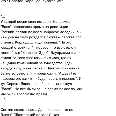
что? Простое, хорошее, русское имя.
…".
"...
У каждой песни своя история. Например,
"Вася" создавался прямо на репетиции.
Евгений Хавтан показал набросок мелодии, а к
ней уже на ходу рождался сюжет – рассказ про
стилягу. Когда дошли до припева: "На это
каждый ответит …" - первое, что вылетело у
меня, было "Конечно, Эдик". Эдуардами звали
стиляг во всех советских фильмах, где их
нещадно критиковали за тунеядство. Где-
нибудь в глубинке песня с Эдиком понимания
бы не встретила, и я предложил: "А давайте
назовем его каким-нибудь простым именем". И
тут Сережа Лапин, наш басист, выкрикнул:
"Вася!". Не все были за, но время показало, что
мы были абсолютно правы.
...".
Сюткин вспоминает... Да..., хорошо, что не
Эдик:)) "Шахтёрский поселок", хех.