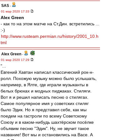
SAS
-
01 мар 2020 17:33
Alex Green
- как то на этом матче на Ст.Дин. встретились ...
:-)
http://www.rusteam.permian.ru/history/2001_10.h
tml
Alex Green
-
01 мар 2020 17:29
"...
Евгений Хавтан написал классический рок-н-
ролл. Похожую музыку можно было услышать,
например, в Ялте, где играли музыканты в
белых брюках и модных пиджаках. Стиляги.
Вот я и решил написать песню о стилягах.
Самое популярное имя у советских стиляг
было Эдик. Но я представил себе, как мы
поедем на гастроли по всему Советскому
Союзу и в каком-нибудь шахтёрском посёлке
объявим песню "Эдик". Ну, не звучит такое
название! Вот мы и остановились на Васе. А