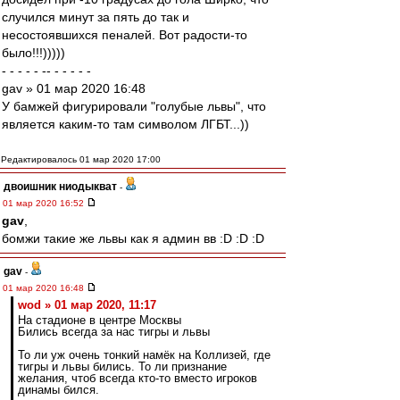
случился минут за пять до так и
несостоявшихся пеналей. Вот радости-то
было!!!)))))
- - - - - -- - - - - -
gav » 01 мар 2020 16:48
У бамжей фигурировали "голубые львы", что
является каким-то там символом ЛГБТ...))
Редактировалось 01 мар 2020 17:00
двоишник ниодыкват
-
01 мар 2020 16:52
gav
,
бомжи такие же львы как я админ вв :D :D :D
gav
-
01 мар 2020 16:48
wod » 01 мар 2020, 11:17
На стадионе в центре Москвы
Бились всегда за нас тигры и львы
То ли уж очень тонкий намёк на Коллизей, где
тигры и львы бились. То ли признание
желания, чтоб всегда кто-то вместо игроков
динамы бился.