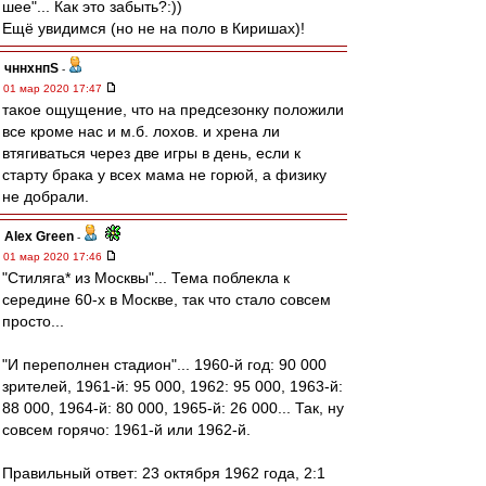
шее"... Как это забыть?:))
Ещё увидимся (но не на поло в Киришах)!
чннхнпS
-
01 мар 2020 17:47
такое ощущение, что на предсезонку положили
все кроме нас и м.б. лохов. и хрена ли
втягиваться через две игры в день, если к
старту брака у всех мама не горюй, а физику
не добрали.
Alex Green
-
01 мар 2020 17:46
"Стиляга* из Москвы"... Тема поблекла к
середине 60-х в Москве, так что стало совсем
просто...
"И переполнен стадион"... 1960-й год: 90 000
зрителей, 1961-й: 95 000, 1962: 95 000, 1963-й:
88 000, 1964-й: 80 000, 1965-й: 26 000... Так, ну
совсем горячо: 1961-й или 1962-й.
Правильный ответ: 23 октября 1962 года, 2:1