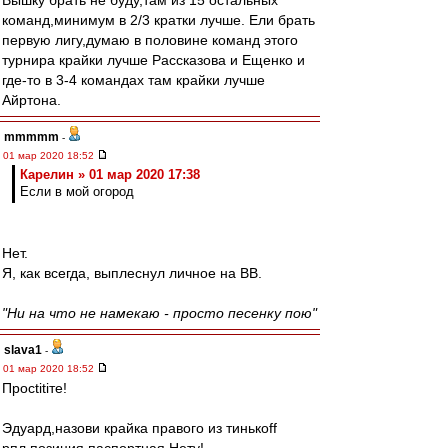
Вышку брать не буду,там из 15 остальных
команд,минимум в 2/3 кратки лучше. Ели брать
первую лигу,думаю в половине команд этого
турнира крайки лучше Рассказова и Ещенко и
где-то в 3-4 командах там крайки лучше
Айртона.
mmmmm
-
01 мар 2020 18:52
Карелин » 01 мар 2020 17:38
Если в мой огород
Нет.
Я, как всегда, выплеснул личное на ВВ.
"Ни на что не намекаю - просто песенку пою"
slava1
-
01 мар 2020 18:52
Просtitiте!
Эдуард,назови крайка правого из тинькоff