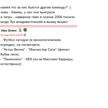
намёк что за них бьются другие команды? :)
львы - бамжы, у нас они выиграли
а тигры - наверное гимн в сезоне 2006 писали,
когда Луч владивостокский в вышку вышел
Alex Green
-
01 мар 2020 16:45
...Футбол сегодня (в хронологическом
порядке), на посмотреть:
- "Астон Вилла" - "Манчестер Сити" (финал
Кубка лиги);
- "Паниониос" - АЕК (из-за Массимо Карреры,
естественно);
- "Реал" - "Барселона" (вывеска интригующая).
mmmmm
-
01 мар 2020 16:40
SAS » 01 мар 2020 15:56
можно посмотреть - даже на
Первенство завода )))