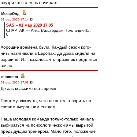
внутри что то жечь начинает
МосфОлд
-
01 мар 2020 17:14
SAS » 01 мар 2020 17:05
СПАРТАК — Аякс (Амстердам, Голландия)1 :
0
Хорошие времена были. Каждый сезон кого-
нить натягивали в Европах, да дома сидели на
вершине. И..., казалось что праздник продлится
вечно...
mmmmm
-
01 мар 2020 17:08
До эль классико есть время.
Поэтому, скажу то, чего не хотел говорить по
свежим вчерашним следам.
Наша молодая команда только-только начала
выбираться из психологической ямы вырытой
предыдущим тренером. Мало того, положение