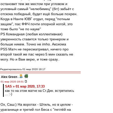
остановит тем же местом при угловом и
условный самый "нелюбимец" (бгг) забьёт с
отскока победный, будет ещё больше похрен.
Когда в Нанте ЮВГ отдал, перед "потным
защем", пас ФФЧ почти опорной ногой, это
тоже было "не по науке"
PS Командная (любая коллективная)
уверенность ставится только тренером и
больше никем. Точно не imho. Аксиома
PSS Матч не пересматривал, ничего про
второй такой же пас через 5 мин сказать не
могу. Но и Вам верю, и тоже сразу..
Редактировалось 01 мар 2020 18:17
Alex Green
-
01 мар 2020 18:01
SAS » 01 мар 2020, 17:33
как то на этом матче на Ст.Дин. встретились
... :-)
Ох, Саш:) На воротах - Штиль, но в целом -
ураганище и третий гол Беса с "петлёй на