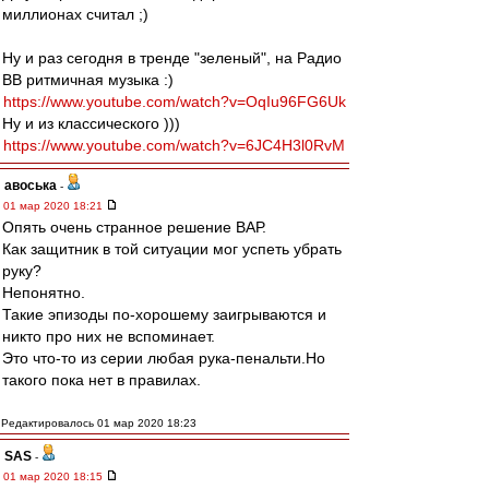
миллионах считал ;)
Ну и раз сегодня в тренде "зеленый", на Радио
ВВ ритмичная музыка :)
https://www.youtube.com/watch?v=OqIu96FG6Uk
Ну и из классического )))
https://www.youtube.com/watch?v=6JC4H3l0RvM
авоська
-
01 мар 2020 18:21
Опять очень странное решение ВАР.
Как защитник в той ситуации мог успеть убрать
руку?
Непонятно.
Такие эпизоды по-хорошему заигрываются и
никто про них не вспоминает.
Это что-то из серии любая рука-пенальти.Но
такого пока нет в правилах.
Редактировалось 01 мар 2020 18:23
SAS
-
01 мар 2020 18:15