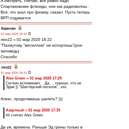
А смотреть, считаю, всё равно надо.
Спартаковские флюиды, они как радиоволны..
Всё, что знал про физику, сказал. Пусть теперь
ВРП отдувается
Карелин
-
01 мар 2020 18:32
лео22 » 01 мар 2020 18:22
"Пахмутову "металлом" не испортишь"(рок-
заповедь)
Спасибо
лео22
-
01 мар 2020 18:22
Alex Green » 01 мар 2020 17:29
Сюткин вспоминает... Да..., хорошо, что не
Эдик:)) "Шахтёрский поселок", хех.
Алекс, продолжаешь шалить? )))
Азартный » 01 мар 2020 17:35
titi считал Alex Green
Да уж, времена. Раньше Эд грины только в