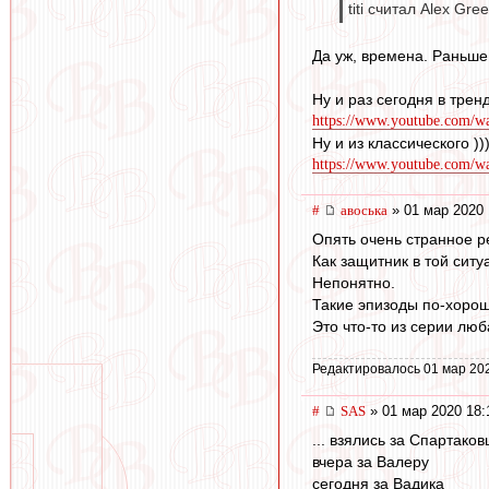
titi считал Alex Gre
Да уж, времена. Раньше 
Ну и раз сегодня в трен
https://www.youtube.com/
Ну и из классического ))
https://www.youtube.com/
#
авоська
» 01 мар 2020 
Опять очень странное р
Как защитник в той ситу
Непонятно.
Такие эпизоды по-хорош
Это что-то из серии люб
Редактировалось 01 мар 20
#
SAS
» 01 мар 2020 18:
... взялись за Спартаков
вчера за Валеру
сегодня за Вадика