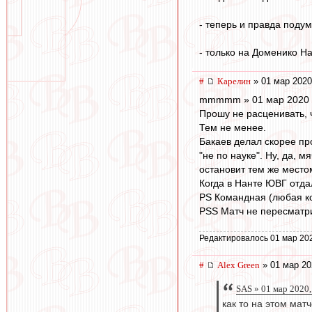
- теперь и правда подум
- только на Доменико На
#
Карелин
» 01 мар 2020
mmmmm » 01 мар 2020 
Прошу не расценивать, ч
Тем не менее.
Бакаев делал скорее пр
"не по науке". Ну, да, 
остановит тем же место
Когда в Нанте ЮВГ отда
PS Командная (любая ко
PSS Матч не пересматрив
Редактировалось 01 мар 20
#
Alex Green
» 01 мар 20
SAS » 01 мар 2020,
как то на этом матче