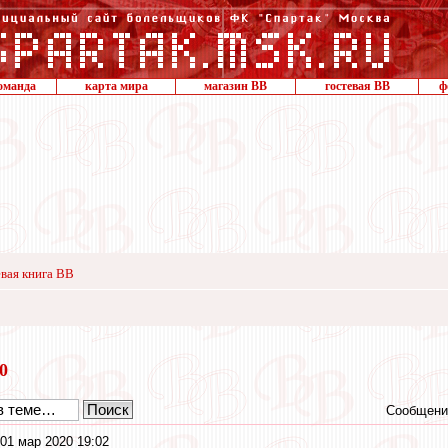
оманда
карта мира
магазин ВВ
гостевая ВВ
ф
вая книга ВВ
20
Сообщени
01 мар 2020 19:02