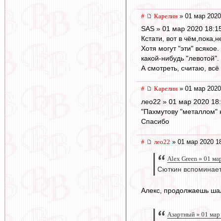
#
Карелин
» 01 мар 2020
SAS » 01 мар 2020 18:1
Кстати, вот в чём,пока,н
Хотя могут "эти" всякое
какой-нибудь "левотой".
А смотреть, считаю, всё
#
Карелин
» 01 мар 2020
лео22 » 01 мар 2020 18
"Пахмутову "металлом" 
Спасибо
#
лео22
» 01 мар 2020 1
Alex Green » 01 ма
Сюткин вспоминает..
Алекс, продолжаешь шал
Азартный » 01 мар