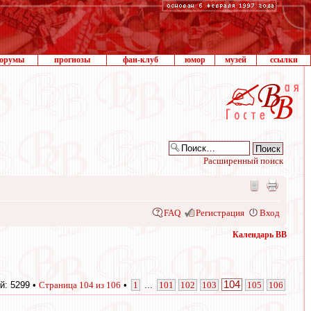
орумы
прогнозы
фан-клуб
юмор
музей
ссылки
Расширенный поиск
FAQ
Регистрация
Вход
Календарь ВВ
104
й: 5299 •
Страница
104
из
106
•
1
...
101
102
103
105
106