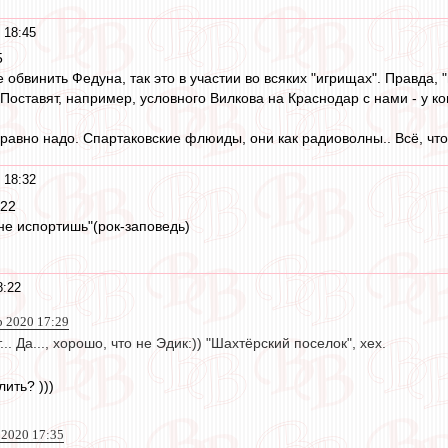
 18:45
5
е обвинить Федуна, так это в участии во всяких "игрищах". Правда, 
. Поставят, например, условного Вилкова на Краснодар с нами - у к
 равно надо. Спартаковские флюиды, они как радиоволны.. Всё, что
 18:32
:22
не испортишь"(рок-заповедь)
8:22
р 2020 17:29
. Да..., хорошо, что не Эдик:)) "Шахтёрский поселок", хех.
ить? )))
 2020 17:35