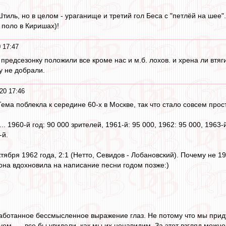
тиль, но в целом - ураганище и третий гол Беса с "петлёй на шее"..
 поло в Киришах)!
 17:47
предсезонку положили все кроме нас и м.б. лохов. и хрена ли втягив
у не добрали.
20 17:46
Тема поблекла к середине 60-х в Москве, так что стало совсем прост
. 1960-й год: 90 000 зрителей, 1961-й: 95 000, 1962: 95 000, 1963-й:
-й.
тября 1962 года, 2:1 (Нетто, Севидов - Лобановский). Почему не 1
 она вдохновила на написание песни годом позже:)
работанное бессмысленное выражение глаз. Не потому что мы прид
уем, — все бы увидели, как мы их ненавидим. За этот взгляд можн