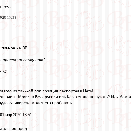
 18:52
2020 17:38
л личное на ВВ.
- просто песенку пою"
8:52
авого из тинькоff рпл,позиция паспортная.Нету!
едпочел...Может в Беларуссии иль Казахстане пошукать? Или бом
чудо -универсал,может его пробовать.
01 мар 2020 18:51
тальное бред