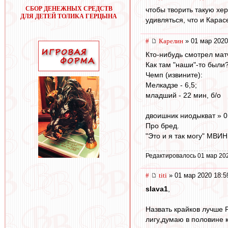
СБОР ДЕНЕЖНЫХ СРЕДСТВ
чтобы творить такую хе
ДЛЯ ДЕТЕЙ ТОЛИКА ГЕРЦЫНА
удивляться, что и Карас
#
Карелин
» 01 мар 2020
Кто-нибудь смотрел мат
Как там "наши"-то были?
Чемп (извините):
Мелкадзе - 6,5;
младший - 22 мин, б/о
двоишник ниодыкват » 0
Про бред.
"Это и я так могу" МВИН
Редактировалось 01 мар 20
#
titi
» 01 мар 2020 18:5
slava1
,
Назвать крайков лучше 
лигу,думаю в половине к