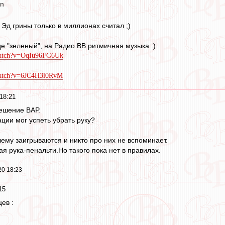
en
Эд грины только в миллионах считал ;)
де "зеленый", на Радио ВВ ритмичная музыка :)
watch?v=OqIu96FG6Uk
)
watch?v=6JC4H3l0RvM
18:21
ешение ВАР.
ации мог успеть убрать руку?
ему заигрываются и никто про них не вспоминает.
ая рука-пенальти.Но такого пока нет в правилах.
20 18:23
15
цев :