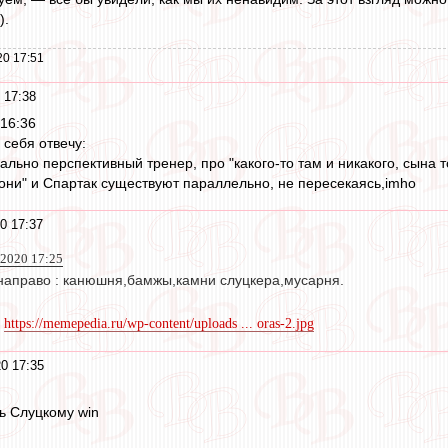
).
20 17:51
 17:38
16:36
 себя отвечу:
еально перспективный тренер, про "какого-то там и никакого, сына
"они" и Спартак существуют параллельно, не пересекаясь,imho
0 17:37
 2020 17:25
 направо : канюшня,бамжы,камни слуцкера,мусарня.
ь
https://memepedia.ru/wp-content/uploads ... oras-2.jpg
0 17:35
ь Слуцкому win