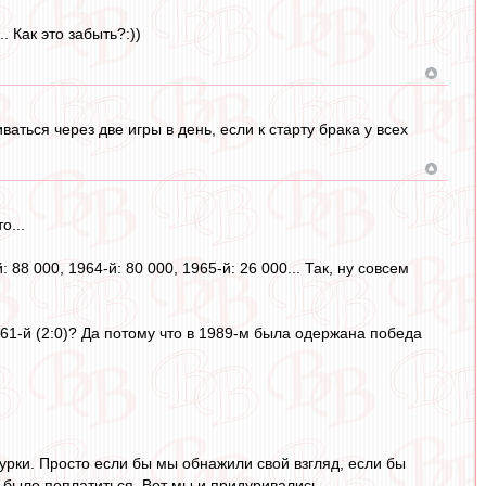
. Как это забыть?:))
аться через две игры в день, если к старту брака у всех
о...
 88 000, 1964-й: 80 000, 1965-й: 26 000... Так, ну совсем
961-й (2:0)? Да потому что в 1989-м была одержана победа
урки. Просто если бы мы обнажили свой взгляд, если бы
о было поплатиться. Вот мы и придуривались.