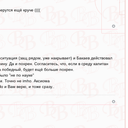
ерутся ещё круче ((((
 ситуация (защ рядом, уже накрывает) и Бакаев действовал
ну. Да и похрен. Согласитесь, что, если в среду капитан
ка победный, будет ещё больше похрен.
ыло "не по науке"
м. Точно не imho. Аксиома
о и Вам верю, и тоже сразу..