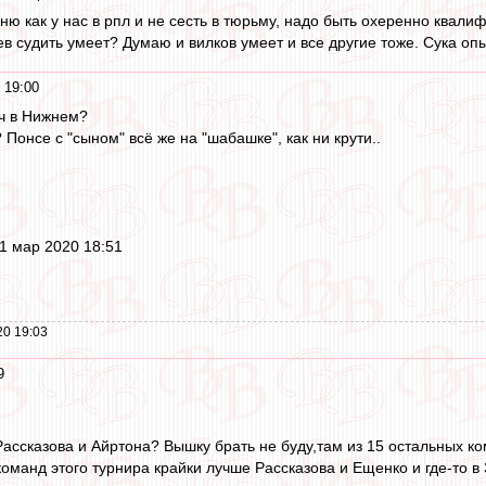
рню как у нас в рпл и не сесть в тюрьму, надо быть охеренно ква
ев судить умеет? Думаю и вилков умеет и все другие тоже. Сука оп
 19:00
ч в Нижнем?
 Понсе с "сыном" всё же на "шабашке", как ни крути..
1 мар 2020 18:51
20 19:03
9
Рассказова и Айртона? Вышку брать не буду,там из 15 остальных к
оманд этого турнира крайки лучше Рассказова и Ещенко и где-то в