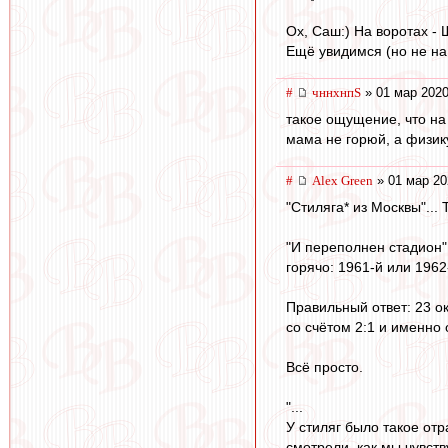
Ох, Саш:) На воротах - Ш
Ещё увидимся (но не на
#
чннхнпS
» 01 мар 2020
такое ощущение, что на 
мама не горюй, а физик
#
Alex Green
» 01 мар 20
"Стиляга* из Москвы"... 
"И переполнен стадион"..
горячо: 1961-й или 1962
Правильный ответ: 23 ок
со счётом 2:1 и именно
Всё просто.
"...
У стиляг было такое от
смотрели, как мы чувств