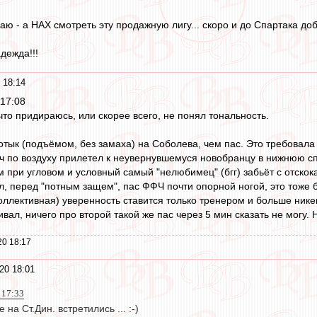
аю - а НАХ смотреть эту продажную лигу... скоро и до Спартака доб
дежда!!!
 18:14
17:08
то придираюсь, или скорее всего, не понял тональность.
отык (подъёмом, без замаха) на Соболева, чем пас. Это требовала
мяч по воздуху прилетел к неувернувшемуся новобранцу в нижнюю спи
м при угловом и условный самый "нелюбимец" (бгг) забьёт с отско
л, перед "потным защем", пас ФФЧ почти опорной ногой, это тоже б
ллективная) уверенность ставится только тренером и больше нике
ал, ничего про второй такой же пас через 5 мин сказать не могу. Н
20 18:17
20 18:01
 17:33
 на Ст.Дин. встретились ... :-)