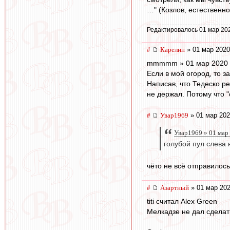
…" (Козлов, естественно
Редактировалось 01 мар 20
#
Карелин
» 01 мар 2020
mmmmm » 01 мар 2020 
Если в мой огород, то за
Написав, что Тедеско р
не держал. Потому что 
#
Увар1969
» 01 мар 202
Увар1969 » 01 мар
голубой пул слева
чёто не всё отправилос
#
Азартный
» 01 мар 202
titi считал Alex Green
Мелкадзе не дал сделат