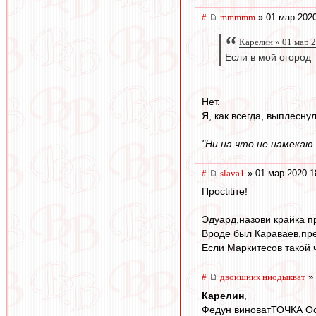
#
mmmmm
» 01 мар 2020
Карелин » 01 мар 
Если в мой огород
Нет.
Я, как всегда, выплесну
"Ни на что не намекаю 
#
slava1
» 01 мар 2020 1
Просtitiте!
Эдуард,назови крайка пр
Вроде был Караваев,пр
Если Маркитесов такой 
#
двоишник ниодыкват
» 
Карелин
,
Федун виноватТОЧКА Ос