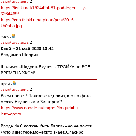
31 май 2020 18:59
https://fishki.net/1924494-81-god-legen ... y-
3264469/
https://cdn.fishki.net/upload/post/2016 ...
kh0nha.jpg
SAS
-
31 май 2020 18:51
Край » 31 май 2020 18:42
Владимир Шадрин...
Шалимов-Шадрин-Якушев - ТРОЙКА на ВСЕ
ВРЕМЕНА ХКСМ!!!
Край
-
31 май 2020 18:42
Всем привет! Подскажите,плииз, кто на фото
между Якушевым и Зингером?
https://www.google.ru/imgres?imgurl=htt ...
ient=opera
Вроде № 6,должен быть Ляпкин--но не похож.
Фото известное,может,кто знает..Спасибо