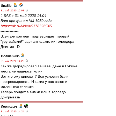
SpaSib
-
31 май 2020 15:08
# SAS » 31 май 2020 14:04
Вот про финал ЧМ 1950 года...
https://ok.ru/video/5178328545
--------------
Все-таки коммент подтверждает первый
"уругвайский" вариант фамилии голеодора -
Джиггия. :D
Волшебник
-
31 май 2020 14:29
Как же деградировал Ташаев, даже в Рубине
места не нашлось, млин.
Вот кто ему виноват? Все условия были
прогрессировать. И таких у нас вагон и
маленькая тележка.
Теперь пойдет в Химки или в Торпедо
доигрывать
Леонидыч
-
31 май 2020 14:24