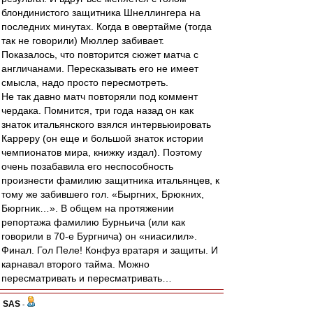
блондинистого защитника Шнеллингера на
последних минутах. Когда в овертайме (тогда
так не говорили) Мюллер забивает.
Показалось, что повторится сюжет матча с
англичанами. Пересказывать его не имеет
смысла, надо просто пересмотреть.
Не так давно матч повторяли под коммент
чердака. Помнится, три года назад он как
знаток итальянского взялся интервьюировать
Карреру (он еще и большой знаток истории
чемпионатов мира, книжку издал). Поэтому
очень позабавила его неспособность
произнести фамилию защитника итальянцев, к
тому же забившего гол. «Быргних, Брюкних,
Бюргник…». В общем на протяжении
репортажа фамилию Бурньича (или как
говорили в 70-е Бургнича) он «ниасилил».
Финал. Гол Пеле! Конфуз вратаря и защиты. И
карнавал второго тайма. Можно
пересматривать и пересматривать…
SAS
-