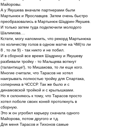
Майоровы.
А у Якушева вначале партнерами были
Мартынюк и Ярославцев. Затем очень быстро
преобразовались в Мартынюк-Шадрин-Якушев.
И только затем туда подключили молодого
Шалимова....
Кстати, могу напомнить, что рекорд Мартынюка
по количеству голов в одном матче на ЧМ(то ли
8 , то ли 9) - так никто и не побил.
И в сборной все время Шадрину и Якушеву
разбивали тройку - то Мальцева воткнут
(талантище!), то Мишакова, то ли еще кого.
Многие считали, что Тарасов не хотел
наигрывать полностью тройку для Спартака,
соперника в ЧСССР. Так же было и с
динамовской тройкой и с крылышками.
Но я склоняюсь к тому, что Тарасов просто
хотел поболе своих коней протолкнуть в
сборную.
Это ж он угробил карьеру сначала одного
Майорова, потом другого и т.д.
Для меня Тарасов и Тихонов самые