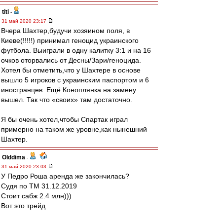
titi
-
31 май 2020 23:17
Вчера Шахтер,будучи хозяином поля, в
Киеве(!!!!!) принимал геноцид украинского
футбола. Выиграли в одну калитку 3:1 и на 16
очков оторвались от Десны/Зари/геноцида.
Хотел бы отметить,что у Шахтере в основе
вышло 5 игроков с украинским паспортом и 6
иностранцев. Ещё Коноплянка на замену
вышел. Так что «своих» там достаточно.
Я бы очень хотел,чтобы Спартак играл
примерно на таком же уровне,как нынешний
Шахтер.
Olddima
-
31 май 2020 23:03
У Педро Роша аренда же закончилась?
Судя по ТМ 31.12.2019
Стоит сабж 2.4 млн)))
Вот это трейд