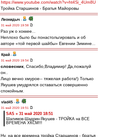
https://www.youtube.com/watch?v=ht4Si_4Um8U
Тройка Старшинов - Братья Майоровы
Леонидыч
-
31 май 2020 19:58
Раз уж о хоккее...
Неплохо было бы понастольгировать и об
авторе «той первой шайбы» Евгении Зимине...
Край
-
31 май 2020 19:54
словесник
, Спасибо,Владимир! Да,пожалуй
он..
Лицо вечно хмурое-- тяжелая работа!) Только
Якушев умудрялся оставаться совершенно
спокойным.
vlad45
-
31 май 2020 19:51
SAS » 31 май 2020 18:51
Шалимов-Шадрин-Якушев - ТРОЙКА на ВСЕ
ВРЕМЕНА ХКСМ!!!
Ну, на все времена тройка Старшинов - братья