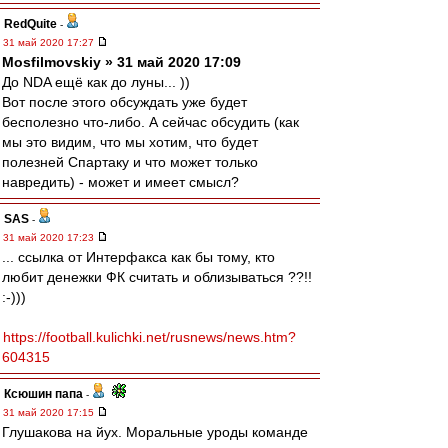
RedQuite
-
31 май 2020 17:27
Mosfilmovskiy » 31 май 2020 17:09
До NDA ещё как до луны... ))
Вот после этого обсуждать уже будет
бесполезно что-либо. А сейчас обсудить (как
мы это видим, что мы хотим, что будет
полезней Спартаку и что может только
навредить) - может и имеет смысл?
SAS
-
31 май 2020 17:23
... ссылка от Интерфакса как бы тому, кто
любит денежки ФК считать и облизываться ??!!
:-)))
https://football.kulichki.net/rusnews/news.htm?
604315
Ксюшин папа
-
31 май 2020 17:15
Глушакова на йух. Моральные уроды команде