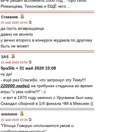
ВРФ решил вспомнить 2000 год... -про себя,
Романцева, Тихонова и ЕЩЁ чего ...
Cтаканов
-
31 май 2020 16:01
да пусть возвращаеца
давно не воняло
у вечно второго в конкурсе мудаков по другому
быть не может
SAS
-
31 май 2020 15:54
SpaSib » 31 май 2020 15:08
ну да!
- ещё раз Спасибо, что затронул эту Тему!!!
220000 людей
на трибунах стадиона во время
игры-"с ума сойти!!!" :-)
- и вот в 1970 году именно с Уругваем был наш
Скандал сборной в 1/4 финала ЧМ в Мексике ((
mmmmm
-
31 май 2020 15:24
"Птица Говорун отличается умом и
сообразительностью"