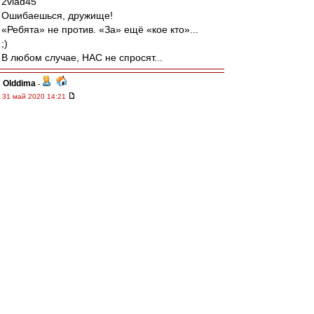
2vlad45
Ошибаешься, дружище!
«Ребята» не против. «За» ещё «кое кто»...
;)
В любом случае, НАС не спросят...
Olddima
-
31 май 2020 14:21
TonyFox
,
Очередной заход заинтересантов
Так просто ничего не делается ща начнут
писать, какой..... Талант, а заморское все нам
чуждо
TonyFox
-
31 май 2020 14:18
Интересно в связи с чем так вдруг
активировались хейтероветераны и прочий
мусор со своими поливалками в адрес
иностранных тренеров и Доменико в
частности?
Весеннее обострение, или что?