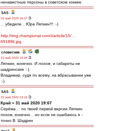
ненавистные персоны в советском хоккее.
SAS
-
31 май 2020 19:27
... убедили... Юра Ляпкин!!! :-)
http://img.championat.com/i/article/15/ ...
691896.jpg
словесник
-
31 май 2020 19:26
Ляпкин, конечно. И
похож
, и габариты не
шадринские :-).
Владимир, судя по всему, на вбрасывании уже
:-).
SAS
-
31 май 2020 19:16
Край » 31 май 2020 19:07
Серёжа.... по твоей первой версии Ляпкин
похож, конечно... но если не ошибаюсь я -
точно В. Шадрин