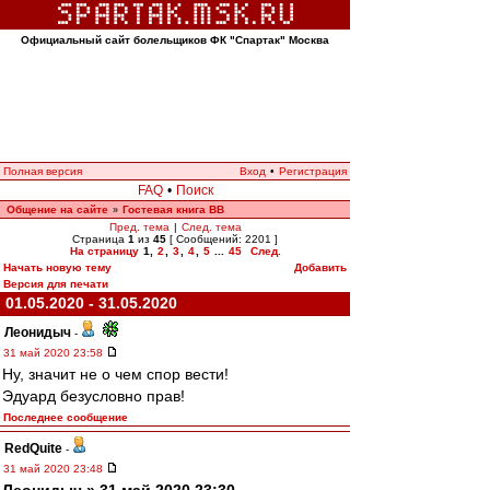
Официальный сайт болельщиков ФК "Спартак" Москва
Полная версия
Вход
•
Регистрация
FAQ
•
Поиск
Общение на сайте
Гостевая книга ВВ
»
Пред. тема
|
След. тема
Страница
1
из
45
[ Сообщений: 2201 ]
На страницу
1
,
2
,
3
,
4
,
5
...
45
След.
Начать новую тему
Добавить
Версия для печати
01.05.2020 - 31.05.2020
Леонидыч
-
31 май 2020 23:58
Ну, значит не о чем спор вести!
Эдуард безусловно прав!
Последнее сообщение
RedQuite
-
31 май 2020 23:48