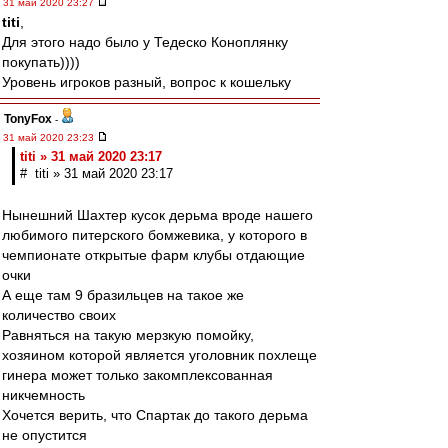
31 май 2020 23:27
titi
,
Для этого надо было у Тедеско Коноплянку
покупать))))
Уровень игроков разный, вопрос к кошельку
TonyFox
-
31 май 2020 23:23
titi » 31 май 2020 23:17
# titi » 31 май 2020 23:17
Нынешний Шахтер кусок дерьма вроде нашего
любимого питерского бомжевика, у которого в
чемпионате открытые фарм клубы отдающие
очки
А еще там 9 бразильцев на такое же
количество своих
Равняться на такую мерзкую помойку,
хозяином которой является уголовник похлеще
гинера может только закомплексованная
никчемность
Хочется верить, что Спартак до такого дерьма
не опустится