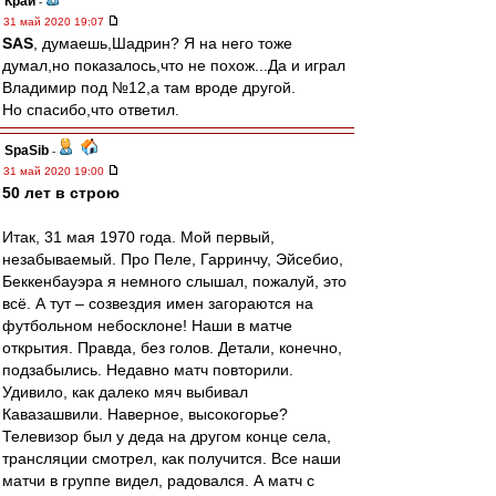
Край
-
31 май 2020 19:07
SAS
, думаешь,Шадрин? Я на него тоже
думал,но показалось,что не похож...Да и играл
Владимир под №12,а там вроде другой.
Но спасибо,что ответил.
SpaSib
-
31 май 2020 19:00
50 лет в строю
Итак, 31 мая 1970 года. Мой первый,
незабываемый. Про Пеле, Гарринчу, Эйсебио,
Беккенбауэра я немного слышал, пожалуй, это
всё. А тут – созвездия имен загораются на
футбольном небосклоне! Наши в матче
открытия. Правда, без голов. Детали, конечно,
подзабылись. Недавно матч повторили.
Удивило, как далеко мяч выбивал
Кавазашвили. Наверное, высокогорье?
Телевизор был у деда на другом конце села,
трансляции смотрел, как получится. Все наши
матчи в группе видел, радовался. А матч с