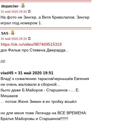
dispatcher
-
31 май 2020 20:33
На фото не Зингер, а Витя Криволапов. Зингер
играл под номером 1.
SAS
-
31 май 2020 20:10
https://ok.ru/video/987469515319
док Фильм про Стивена Джерарда...
////
vlad45 » 31 май 2020 19:51
Влад! к сожалению тарасов/чернышёв Евгения
не очень жаловали в сборной...
было даже Б.Майоров - Старшинов -.... Е.
Мишаков
... потом Женя Зимин в их тройку вошёл
но для меня тоже Легенда на ВСЕ ВРЕМЕНА:
Братья Майоровы и Старшинов!!!!!!!