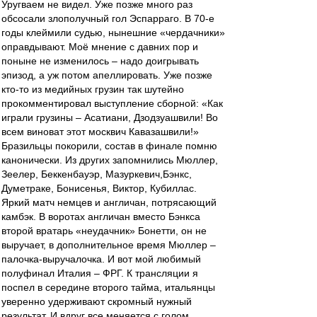
Уругваем не видел. Уже позже много раз
обсосали злополучный гол Эспарраго. В 70-е
годы клеймили судью, нынешние «чердачники»
оправдывают. Моё мнение с давних пор и
поныне не изменилось – надо доигрывать
эпизод, а уж потом апеллировать. Уже позже
кто-то из медийных грузин так шутейно
прокомментировал выступление сборной: «Как
играли грузины – Асатиани, Дзодзуашвили! Во
всем виноват этот москвич Кавазашвили!»
Бразильцы покорили, состав в финале помню
канонически. Из других запомнились Мюллер,
Зеелер, Беккенбауэр, Мазуркевич,Бэнкс,
Думетраке, Бонисенья, Виктор, Кубиллас.
Яркий матч немцев и англичан, потрясающий
камбэк. В воротах англичан вместо Бэнкса
второй вратарь «неудачник» Бонетти, он не
выручает, в дополнительное время Мюллер –
палочка-выручалочка. И вот мой любимый
полуфинал Италия – ФРГ. К трансляции я
поспел в середине второго тайма, итальянцы
уверенно удерживают скромный нужный
результат. И вдруг все меняется с голом