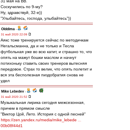
31 мая на ВВ.
Соскучились по 9-му?
Ну, здравствуй, 32-е))
"Улыбайтесь, господа, улыбайтесь"))
Olddima
-
31 май 2020 22:09
Аякс тоже тренируется сейчас по методичкам
Негальсманна, да и не только и Тесла
футбольная уже во всю катит, и страшно то, что
опять на мажут бошки маслом и начнут
потихоньку ставить своих тренеров вытесняя
передовое. Страх то велик, что опять полетит и
вся эта бесполезная пиздобратия снова не
удел
Mike Lebedev
-
31 май 2020 21:52
Музыкальная лирика сегодня межсезонная,
причем в прямом смысле
"Виктор Цой, Лето. История с одной песней"
https://zen.yandex.ru/media/mike_lebede ...
00b08f44d1