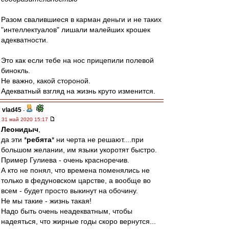
Разом свалившиеся в карман деньги и не таких
"интеллектуалов" лишали малейших крошек
адекватности.
Это как если тебе на нос прицепили полевой
бинокль.
Не важно, какой стороной.
Адекватный взгляд на жизнь круто изменится.
vlad45
-
31 май 2020 15:17
Леонидыч
,
да эти *
ребята
* ни черта не решают....при
большом желании, им языки укоротят быстро.
Пример Гулиева - очень красноречив.
А кто не понял, что времена поменялись не
только в федуновском царстве, а вообще во
всем - будет просто выкинут на обочину.
Не мы такие - жизнь такая!
Надо быть очень неадекватным, чтобы
надеяться, что жирные годы скоро вернутся...