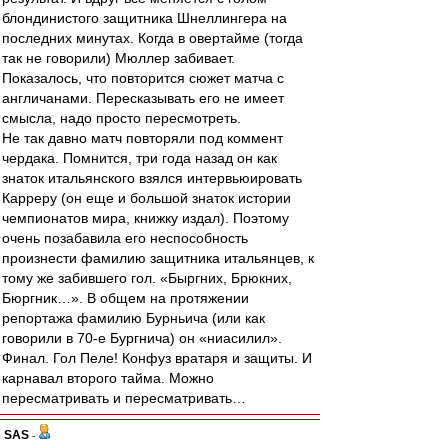
блондинистого защитника Шнеллингера на
последних минутах. Когда в овертайме (тогда
так не говорили) Мюллер забивает.
Показалось, что повторится сюжет матча с
англичанами. Пересказывать его не имеет
смысла, надо просто пересмотреть.
Не так давно матч повторяли под коммент
чердака. Помнится, три года назад он как
знаток итальянского взялся интервьюировать
Карреру (он еще и большой знаток истории
чемпионатов мира, книжку издал). Поэтому
очень позабавила его неспособность
произнести фамилию защитника итальянцев, к
тому же забившего гол. «Быргних, Брюкних,
Бюргник…». В общем на протяжении
репортажа фамилию Бурньича (или как
говорили в 70-е Бургнича) он «ниасилил».
Финал. Гол Пеле! Конфуз вратаря и защиты. И
карнавал второго тайма. Можно
пересматривать и пересматривать…
SAS
-