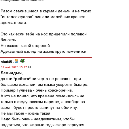
Разом свалившиеся в карман деньги и не таких
"интеллектуалов" лишали малейших крошек
адекватности.
Это как если тебе на нос прицепили полевой
бинокль.
Не важно, какой стороной.
Адекватный взгляд на жизнь круто изменится.
vlad45
-
31 май 2020 15:17
Леонидыч
,
да эти *
ребята
* ни черта не решают....при
большом желании, им языки укоротят быстро.
Пример Гулиева - очень красноречив.
А кто не понял, что времена поменялись не
только в федуновском царстве, а вообще во
всем - будет просто выкинут на обочину.
Не мы такие - жизнь такая!
Надо быть очень неадекватным, чтобы
надеяться, что жирные годы скоро вернутся...