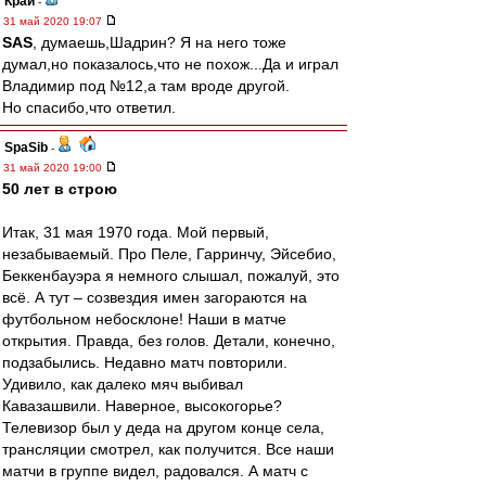
Край
-
31 май 2020 19:07
SAS
, думаешь,Шадрин? Я на него тоже
думал,но показалось,что не похож...Да и играл
Владимир под №12,а там вроде другой.
Но спасибо,что ответил.
SpaSib
-
31 май 2020 19:00
50 лет в строю
Итак, 31 мая 1970 года. Мой первый,
незабываемый. Про Пеле, Гарринчу, Эйсебио,
Беккенбауэра я немного слышал, пожалуй, это
всё. А тут – созвездия имен загораются на
футбольном небосклоне! Наши в матче
открытия. Правда, без голов. Детали, конечно,
подзабылись. Недавно матч повторили.
Удивило, как далеко мяч выбивал
Кавазашвили. Наверное, высокогорье?
Телевизор был у деда на другом конце села,
трансляции смотрел, как получится. Все наши
матчи в группе видел, радовался. А матч с