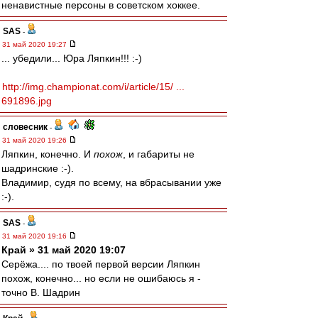
ненавистные персоны в советском хоккее.
SAS
-
31 май 2020 19:27
... убедили... Юра Ляпкин!!! :-)
http://img.championat.com/i/article/15/ ...
691896.jpg
словесник
-
31 май 2020 19:26
Ляпкин, конечно. И
похож
, и габариты не
шадринские :-).
Владимир, судя по всему, на вбрасывании уже
:-).
SAS
-
31 май 2020 19:16
Край » 31 май 2020 19:07
Серёжа.... по твоей первой версии Ляпкин
похож, конечно... но если не ошибаюсь я -
точно В. Шадрин