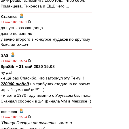
ВРФ решил вспомнить 2000 год... -про себя,
Романцева, Тихонова и ЕЩЁ чего ...
Cтаканов
-
31 май 2020 16:01
да пусть возвращаеца
давно не воняло
у вечно второго в конкурсе мудаков по другому
быть не может
SAS
-
31 май 2020 15:54
SpaSib » 31 май 2020 15:08
ну да!
- ещё раз Спасибо, что затронул эту Тему!!!
220000 людей
на трибунах стадиона во время
игры-"с ума сойти!!!" :-)
- и вот в 1970 году именно с Уругваем был наш
Скандал сборной в 1/4 финала ЧМ в Мексике ((
mmmmm
-
31 май 2020 15:24
"Птица Говорун отличается умом и
сообразительностью"