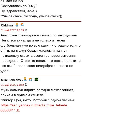
31 мая на ВВ.
Соскучились по 9-му?
Ну, здравствуй, 32-е))
"Улыбайтесь, господа, улыбайтесь"))
Olddima
-
31 май 2020 22:09
Аякс тоже тренируется сейчас по методичкам
Негальсманна, да и не только и Тесла
футбольная уже во всю катит, и страшно то, что
опять на мажут бошки маслом и начнут
потихоньку ставить своих тренеров вытесняя
передовое. Страх то велик, что опять полетит и
вся эта бесполезная пиздобратия снова не
удел
Mike Lebedev
-
31 май 2020 21:52
Музыкальная лирика сегодня межсезонная,
причем в прямом смысле
"Виктор Цой, Лето. История с одной песней"
https://zen.yandex.ru/media/mike_lebede ...
00b08f44d1