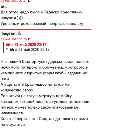
31 май 2020 23:27
titi
,
Для этого надо было у Тедеско Коноплянку
покупать))))
Уровень игроков разный, вопрос к кошельку
TonyFox
-
31 май 2020 23:23
titi » 31 май 2020 23:17
# titi » 31 май 2020 23:17
Нынешний Шахтер кусок дерьма вроде нашего
любимого питерского бомжевика, у которого в
чемпионате открытые фарм клубы отдающие
очки
А еще там 9 бразильцев на такое же
количество своих
Равняться на такую мерзкую помойку,
хозяином которой является уголовник похлеще
гинера может только закомплексованная
никчемность
Хочется верить, что Спартак до такого дерьма
не опустится