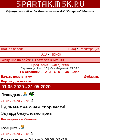
Официальный сайт болельщиков ФК "Спартак" Москва
Полная версия
Вход
•
Регистрация
FAQ
•
Поиск
Общение на сайте
Гостевая книга ВВ
»
Пред. тема
|
След. тема
Страница
1
из
45
[ Сообщений: 2201 ]
На страницу
1
,
2
,
3
,
4
,
5
...
45
След.
Начать новую тему
Добавить
Версия для печати
01.05.2020 - 31.05.2020
Леонидыч
-
31 май 2020 23:58
Ну, значит не о чем спор вести!
Эдуард безусловно прав!
Последнее сообщение
RedQuite
-
31 май 2020 23:48