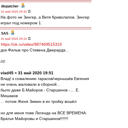
dispatcher
-
31 май 2020 20:33
На фото не Зингер, а Витя Криволапов. Зингер
играл под номером 1.
SAS
-
31 май 2020 20:10
https://ok.ru/video/987469515319
док Фильм про Стивена Джерарда...
////
vlad45 » 31 май 2020 19:51
Влад! к сожалению тарасов/чернышёв Евгения
не очень жаловали в сборной...
было даже Б.Майоров - Старшинов -.... Е.
Мишаков
... потом Женя Зимин в их тройку вошёл
но для меня тоже Легенда на ВСЕ ВРЕМЕНА:
Братья Майоровы и Старшинов!!!!!!!