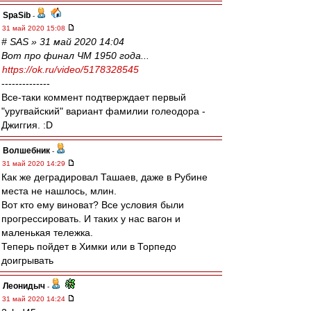
SpaSib
-
31 май 2020 15:08
# SAS » 31 май 2020 14:04
Вот про финал ЧМ 1950 года...
https://ok.ru/video/5178328545
--------------
Все-таки коммент подтверждает первый
"уругвайский" вариант фамилии голеодора -
Джиггия. :D
Волшебник
-
31 май 2020 14:29
Как же деградировал Ташаев, даже в Рубине
места не нашлось, млин.
Вот кто ему виноват? Все условия были
прогрессировать. И таких у нас вагон и
маленькая тележка.
Теперь пойдет в Химки или в Торпедо
доигрывать
Леонидыч
-
31 май 2020 14:24