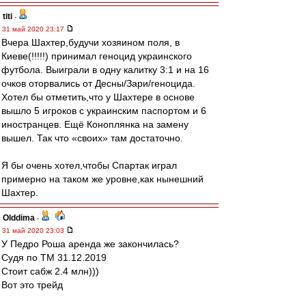
titi
-
31 май 2020 23:17
Вчера Шахтер,будучи хозяином поля, в
Киеве(!!!!!) принимал геноцид украинского
футбола. Выиграли в одну калитку 3:1 и на 16
очков оторвались от Десны/Зари/геноцида.
Хотел бы отметить,что у Шахтере в основе
вышло 5 игроков с украинским паспортом и 6
иностранцев. Ещё Коноплянка на замену
вышел. Так что «своих» там достаточно.
Я бы очень хотел,чтобы Спартак играл
примерно на таком же уровне,как нынешний
Шахтер.
Olddima
-
31 май 2020 23:03
У Педро Роша аренда же закончилась?
Судя по ТМ 31.12.2019
Стоит сабж 2.4 млн)))
Вот это трейд