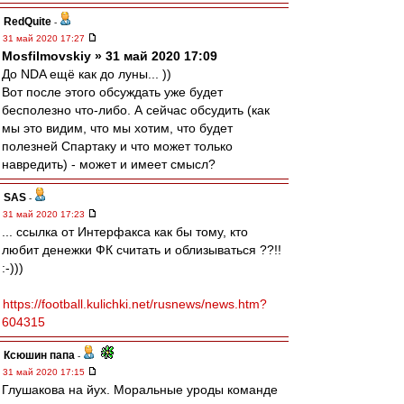
RedQuite
-
31 май 2020 17:27
Mosfilmovskiy » 31 май 2020 17:09
До NDA ещё как до луны... ))
Вот после этого обсуждать уже будет
бесполезно что-либо. А сейчас обсудить (как
мы это видим, что мы хотим, что будет
полезней Спартаку и что может только
навредить) - может и имеет смысл?
SAS
-
31 май 2020 17:23
... ссылка от Интерфакса как бы тому, кто
любит денежки ФК считать и облизываться ??!!
:-)))
https://football.kulichki.net/rusnews/news.htm?
604315
Ксюшин папа
-
31 май 2020 17:15
Глушакова на йух. Моральные уроды команде