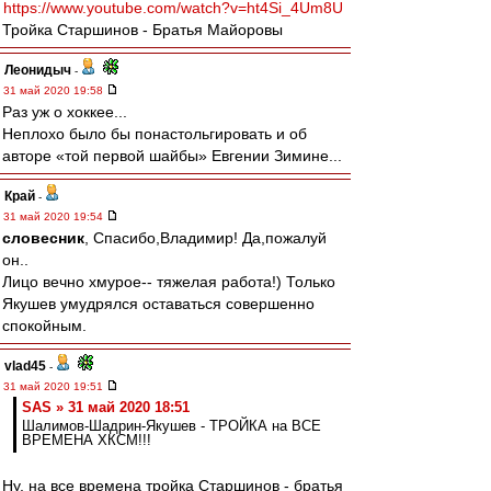
https://www.youtube.com/watch?v=ht4Si_4Um8U
Тройка Старшинов - Братья Майоровы
Леонидыч
-
31 май 2020 19:58
Раз уж о хоккее...
Неплохо было бы понастольгировать и об
авторе «той первой шайбы» Евгении Зимине...
Край
-
31 май 2020 19:54
словесник
, Спасибо,Владимир! Да,пожалуй
он..
Лицо вечно хмурое-- тяжелая работа!) Только
Якушев умудрялся оставаться совершенно
спокойным.
vlad45
-
31 май 2020 19:51
SAS » 31 май 2020 18:51
Шалимов-Шадрин-Якушев - ТРОЙКА на ВСЕ
ВРЕМЕНА ХКСМ!!!
Ну, на все времена тройка Старшинов - братья