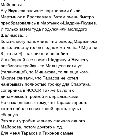
Майоровы.
А у Якушева вначале партнерами были
Мартынюк и Ярославцев. Затем очень быстро
преобразовались в Мартынюк-Шадрин-Якушев.
И только затем туда подключили молодого
Шалимова....
Кстати, могу напомнить, что рекорд Мартынюка
по количеству голов в одном матче на ЧМ(то ли
8 , то ли 9) - так никто и не побил.
И в сборной все время Шадрину и Якушеву
разбивали тройку - то Мальцева воткнут
(талантище!), то Мишакова, то ли еще кого.
Многие считали, что Тарасов не хотел
наигрывать полностью тройку для Спартака,
соперника в ЧСССР. Так же было и с
динамовской тройкой и с крылышками.
Но я склоняюсь к тому, что Тарасов просто
хотел поболе своих коней протолкнуть в
сборную.
Это ж он угробил карьеру сначала одного
Майорова, потом другого и т.д.
Для меня Тарасов и Тихонов самые