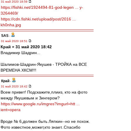
31 май 2020 18:59
https://fishki.net/1924494-81-god-legen ... y-
3264469/
https://cdn.fishki.net/upload/post/2016 ...
kh0nha.jpg
SAS
-
31 май 2020 18:51
Край » 31 май 2020 18:42
Владимир Шадрин...
Шалимов-Шадрин-Якушев - ТРОЙКА на ВСЕ
ВРЕМЕНА ХКСМ!!!
Край
-
31 май 2020 18:42
Всем привет! Подскажите,плииз, кто на фото
между Якушевым и Зингером?
https://www.google.ru/imgres?imgurl=htt ...
ient=opera
Вроде № 6,должен быть Ляпкин--но не похож.
Фото известное,может,кто знает..Спасибо