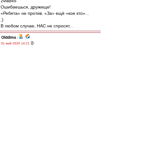
2vlad45
Ошибаешься, дружище!
«Ребята» не против. «За» ещё «кое кто»...
;)
В любом случае, НАС не спросят...
Olddima
-
31 май 2020 14:21
TonyFox
,
Очередной заход заинтересантов
Так просто ничего не делается ща начнут
писать, какой..... Талант, а заморское все нам
чуждо
TonyFox
-
31 май 2020 14:18
Интересно в связи с чем так вдруг
активировались хейтероветераны и прочий
мусор со своими поливалками в адрес
иностранных тренеров и Доменико в
частности?
Весеннее обострение, или что?