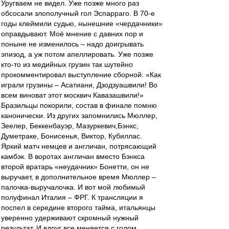
Уругваем не видел. Уже позже много раз
обсосали злополучный гол Эспарраго. В 70-е
годы клеймили судью, нынешние «чердачники»
оправдывают. Моё мнение с давних пор и
поныне не изменилось – надо доигрывать
эпизод, а уж потом апеллировать. Уже позже
кто-то из медийных грузин так шутейно
прокомментировал выступление сборной: «Как
играли грузины – Асатиани, Дзодзуашвили! Во
всем виноват этот москвич Кавазашвили!»
Бразильцы покорили, состав в финале помню
канонически. Из других запомнились Мюллер,
Зеелер, Беккенбауэр, Мазуркевич,Бэнкс,
Думетраке, Бонисенья, Виктор, Кубиллас.
Яркий матч немцев и англичан, потрясающий
камбэк. В воротах англичан вместо Бэнкса
второй вратарь «неудачник» Бонетти, он не
выручает, в дополнительное время Мюллер –
палочка-выручалочка. И вот мой любимый
полуфинал Италия – ФРГ. К трансляции я
поспел в середине второго тайма, итальянцы
уверенно удерживают скромный нужный
результат. И вдруг все меняется с голом