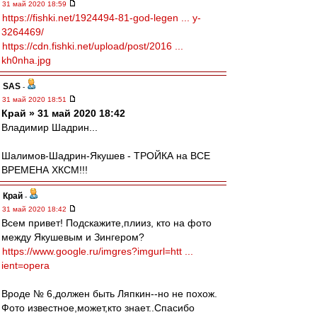
31 май 2020 18:59
https://fishki.net/1924494-81-god-legen ... y-
3264469/
https://cdn.fishki.net/upload/post/2016 ...
kh0nha.jpg
SAS
-
31 май 2020 18:51
Край » 31 май 2020 18:42
Владимир Шадрин...
Шалимов-Шадрин-Якушев - ТРОЙКА на ВСЕ
ВРЕМЕНА ХКСМ!!!
Край
-
31 май 2020 18:42
Всем привет! Подскажите,плииз, кто на фото
между Якушевым и Зингером?
https://www.google.ru/imgres?imgurl=htt ...
ient=opera
Вроде № 6,должен быть Ляпкин--но не похож.
Фото известное,может,кто знает..Спасибо