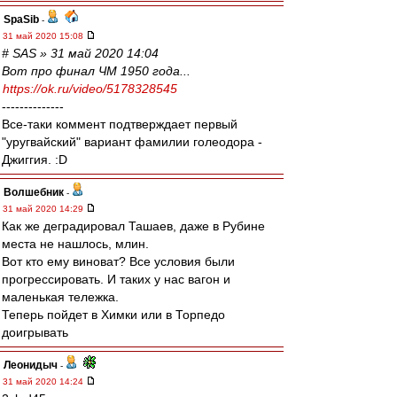
SpaSib
-
31 май 2020 15:08
# SAS » 31 май 2020 14:04
Вот про финал ЧМ 1950 года...
https://ok.ru/video/5178328545
--------------
Все-таки коммент подтверждает первый
"уругвайский" вариант фамилии голеодора -
Джиггия. :D
Волшебник
-
31 май 2020 14:29
Как же деградировал Ташаев, даже в Рубине
места не нашлось, млин.
Вот кто ему виноват? Все условия были
прогрессировать. И таких у нас вагон и
маленькая тележка.
Теперь пойдет в Химки или в Торпедо
доигрывать
Леонидыч
-
31 май 2020 14:24