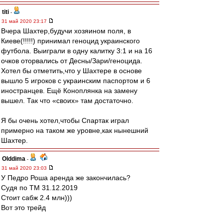
titi
-
31 май 2020 23:17
Вчера Шахтер,будучи хозяином поля, в
Киеве(!!!!!) принимал геноцид украинского
футбола. Выиграли в одну калитку 3:1 и на 16
очков оторвались от Десны/Зари/геноцида.
Хотел бы отметить,что у Шахтере в основе
вышло 5 игроков с украинским паспортом и 6
иностранцев. Ещё Коноплянка на замену
вышел. Так что «своих» там достаточно.
Я бы очень хотел,чтобы Спартак играл
примерно на таком же уровне,как нынешний
Шахтер.
Olddima
-
31 май 2020 23:03
У Педро Роша аренда же закончилась?
Судя по ТМ 31.12.2019
Стоит сабж 2.4 млн)))
Вот это трейд