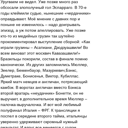
Уругваем не видел. Уже позже много раз
обсосали злополучный гол Эспарраго. В 70-е
годы клеймили судью, нынешние «чердачники»
оправдывают. Моё мнение с давних пор и
поныне не изменилось – надо доигрывать
эпизод, а уж потом апеллировать. Уже позже
кто-то из медийных грузин так шутейно
прокомментировал выступление сборной: «Как
играли грузины – Асатиани, Дзодзуашвили! Во
всем виноват этот москвич Кавазашвили!»
Бразильцы покорили, состав в финале помню
канонически. Из других запомнились Мюллер,
Зеелер, Беккенбауэр, Мазуркевич,Бэнкс,
Думетраке, Бонисенья, Виктор, Кубиллас.
Яркий матч немцев и англичан, потрясающий
камбэк. В воротах англичан вместо Бэнкса
второй вратарь «неудачник» Бонетти, он не
выручает, в дополнительное время Мюллер –
палочка-выручалочка. И вот мой любимый
полуфинал Италия – ФРГ. К трансляции я
поспел в середине второго тайма, итальянцы
уверенно удерживают скромный нужный
результат. И вдруг все меняется с голом