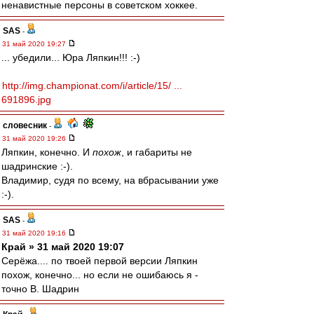
ненавистные персоны в советском хоккее.
SAS
-
31 май 2020 19:27
... убедили... Юра Ляпкин!!! :-)
http://img.championat.com/i/article/15/ ...
691896.jpg
словесник
-
31 май 2020 19:26
Ляпкин, конечно. И
похож
, и габариты не
шадринские :-).
Владимир, судя по всему, на вбрасывании уже
:-).
SAS
-
31 май 2020 19:16
Край » 31 май 2020 19:07
Серёжа.... по твоей первой версии Ляпкин
похож, конечно... но если не ошибаюсь я -
точно В. Шадрин