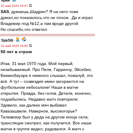
Край
-
31 май 2020 19:07
SAS
, думаешь,Шадрин? Я на него тоже
думал,но показалось,что не похож...Да и играл
Владимир под №12,а там вроде другой.
Но спасибо,что ответил.
SpaSib
-
31 май 2020 19:00
50 лет в строю
Итак, 31 мая 1970 года. Мой первый,
незабываемый. Про Пеле, Гарринчу, Эйсебио,
Беккенбауэра я немного слышал, пожалуй, это
всё. А тут – созвездия имен загораются на
футбольном небосклоне! Наши в матче
открытия. Правда, без голов. Детали, конечно,
подзабылись. Недавно матч повторили.
Удивило, как далеко мяч выбивал
Кавазашвили. Наверное, высокогорье?
Телевизор был у деда на другом конце села,
трансляции смотрел, как получится. Все наши
матчи в группе видел, радовался. А матч с