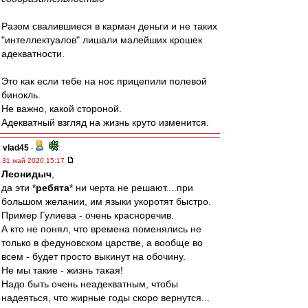
Разом свалившиеся в карман деньги и не таких
"интеллектуалов" лишали малейших крошек
адекватности.
Это как если тебе на нос прицепили полевой
бинокль.
Не важно, какой стороной.
Адекватный взгляд на жизнь круто изменится.
vlad45
-
31 май 2020 15:17
Леонидыч
,
да эти *
ребята
* ни черта не решают....при
большом желании, им языки укоротят быстро.
Пример Гулиева - очень красноречив.
А кто не понял, что времена поменялись не
только в федуновском царстве, а вообще во
всем - будет просто выкинут на обочину.
Не мы такие - жизнь такая!
Надо быть очень неадекватным, чтобы
надеяться, что жирные годы скоро вернутся...