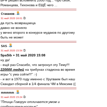
ВРФ решил вспомнить 2000 год... -про себя,
Романцева, Тихонова и ЕЩЁ чего ...
Cтаканов
-
31 май 2020 16:01
да пусть возвращаеца
давно не воняло
у вечно второго в конкурсе мудаков по другому
быть не может
SAS
-
31 май 2020 15:54
SpaSib » 31 май 2020 15:08
ну да!
- ещё раз Спасибо, что затронул эту Тему!!!
220000 людей
на трибунах стадиона во время
игры-"с ума сойти!!!" :-)
- и вот в 1970 году именно с Уругваем был наш
Скандал сборной в 1/4 финала ЧМ в Мексике ((
mmmmm
-
31 май 2020 15:24
"Птица Говорун отличается умом и
сообразительностью"