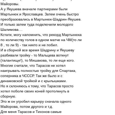
Майоровы.
А у Якушева вначале партнерами были
Мартынюк и Ярославцев. Затем очень быстро
преобразовались в Мартынюк-Шадрин-Якушев.
И только затем туда подключили молодого
Шалимова....
Кстати, могу напомнить, что рекорд Мартынюка
по количеству голов в одном матче на ЧМ(то ли
8 , то ли 9) - так никто и не побил.
И в сборной все время Шадрину и Якушеву
разбивали тройку - то Мальцева воткнут
(талантище!), то Мишакова, то ли еще кого.
Многие считали, что Тарасов не хотел
наигрывать полностью тройку для Спартака,
соперника в ЧСССР. Так же было и с
динамовской тройкой и с крылышками.
Но я склоняюсь к тому, что Тарасов просто
хотел поболе своих коней протолкнуть в
сборную.
Это ж он угробил карьеру сначала одного
Майорова, потом другого и т.д.
Для меня Тарасов и Тихонов самые