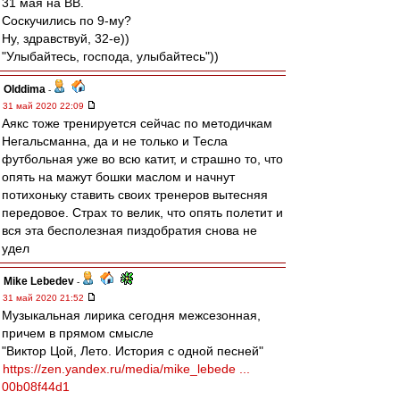
31 мая на ВВ.
Соскучились по 9-му?
Ну, здравствуй, 32-е))
"Улыбайтесь, господа, улыбайтесь"))
Olddima
-
31 май 2020 22:09
Аякс тоже тренируется сейчас по методичкам
Негальсманна, да и не только и Тесла
футбольная уже во всю катит, и страшно то, что
опять на мажут бошки маслом и начнут
потихоньку ставить своих тренеров вытесняя
передовое. Страх то велик, что опять полетит и
вся эта бесполезная пиздобратия снова не
удел
Mike Lebedev
-
31 май 2020 21:52
Музыкальная лирика сегодня межсезонная,
причем в прямом смысле
"Виктор Цой, Лето. История с одной песней"
https://zen.yandex.ru/media/mike_lebede ...
00b08f44d1