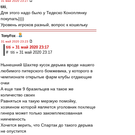
31 май 2020 23:27
titi
,
Для этого надо было у Тедеско Коноплянку
покупать))))
Уровень игроков разный, вопрос к кошельку
TonyFox
-
31 май 2020 23:23
titi » 31 май 2020 23:17
# titi » 31 май 2020 23:17
Нынешний Шахтер кусок дерьма вроде нашего
любимого питерского бомжевика, у которого в
чемпионате открытые фарм клубы отдающие
очки
А еще там 9 бразильцев на такое же
количество своих
Равняться на такую мерзкую помойку,
хозяином которой является уголовник похлеще
гинера может только закомплексованная
никчемность
Хочется верить, что Спартак до такого дерьма
не опустится