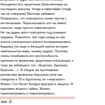
блондинистого защитника Шнеллингера на
последних минутах. Когда в овертайме (тогда
так не говорили) Мюллер забивает.
Показалось, что повторится сюжет матча с
англичанами. Пересказывать его не имеет
смысла, надо просто пересмотреть.
Не так давно матч повторяли под коммент
чердака. Помнится, три года назад он как
знаток итальянского взялся интервьюировать
Карреру (он еще и большой знаток истории
чемпионатов мира, книжку издал). Поэтому
очень позабавила его неспособность
произнести фамилию защитника итальянцев, к
тому же забившего гол. «Быргних, Брюкних,
Бюргник…». В общем на протяжении
репортажа фамилию Бурньича (или как
говорили в 70-е Бургнича) он «ниасилил».
Финал. Гол Пеле! Конфуз вратаря и защиты. И
карнавал второго тайма. Можно
пересматривать и пересматривать…
SAS
-