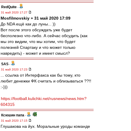
RedQuite
-
31 май 2020 17:27
Mosfilmovskiy » 31 май 2020 17:09
До NDA ещё как до луны... ))
Вот после этого обсуждать уже будет
бесполезно что-либо. А сейчас обсудить (как
мы это видим, что мы хотим, что будет
полезней Спартаку и что может только
навредить) - может и имеет смысл?
SAS
-
31 май 2020 17:23
... ссылка от Интерфакса как бы тому, кто
любит денежки ФК считать и облизываться ??!!
:-)))
https://football.kulichki.net/rusnews/news.htm?
604315
Ксюшин папа
-
31 май 2020 17:15
Глушакова на йух. Моральные уроды команде