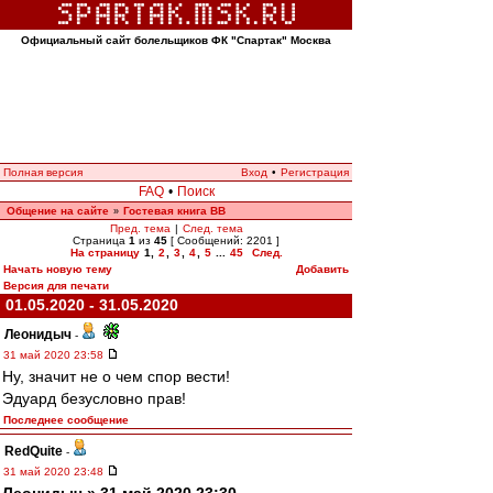
Официальный сайт болельщиков ФК "Спартак" Москва
Полная версия
Вход
•
Регистрация
FAQ
•
Поиск
Общение на сайте
Гостевая книга ВВ
»
Пред. тема
|
След. тема
Страница
1
из
45
[ Сообщений: 2201 ]
На страницу
1
,
2
,
3
,
4
,
5
...
45
След.
Начать новую тему
Добавить
Версия для печати
01.05.2020 - 31.05.2020
Леонидыч
-
31 май 2020 23:58
Ну, значит не о чем спор вести!
Эдуард безусловно прав!
Последнее сообщение
RedQuite
-
31 май 2020 23:48