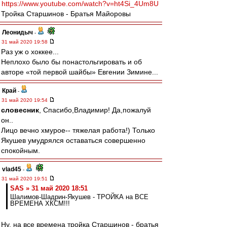
https://www.youtube.com/watch?v=ht4Si_4Um8U
Тройка Старшинов - Братья Майоровы
Леонидыч
-
31 май 2020 19:58
Раз уж о хоккее...
Неплохо было бы понастольгировать и об
авторе «той первой шайбы» Евгении Зимине...
Край
-
31 май 2020 19:54
словесник
, Спасибо,Владимир! Да,пожалуй
он..
Лицо вечно хмурое-- тяжелая работа!) Только
Якушев умудрялся оставаться совершенно
спокойным.
vlad45
-
31 май 2020 19:51
SAS » 31 май 2020 18:51
Шалимов-Шадрин-Якушев - ТРОЙКА на ВСЕ
ВРЕМЕНА ХКСМ!!!
Ну, на все времена тройка Старшинов - братья