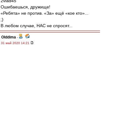
2vlad45
Ошибаешься, дружище!
«Ребята» не против. «За» ещё «кое кто»...
;)
В любом случае, НАС не спросят...
Olddima
-
31 май 2020 14:21
TonyFox
,
Очередной заход заинтересантов
Так просто ничего не делается ща начнут
писать, какой..... Талант, а заморское все нам
чуждо
TonyFox
-
31 май 2020 14:18
Интересно в связи с чем так вдруг
активировались хейтероветераны и прочий
мусор со своими поливалками в адрес
иностранных тренеров и Доменико в
частности?
Весеннее обострение, или что?