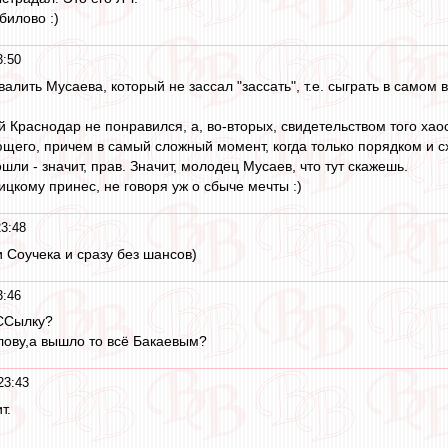
билово :)
3:50
алить Мусаева, который не зассал "зассать", т.е. сыграть в само
й Краснодар не понравился, а, во-вторых, свидетельством того хаос
щего, причем в самый сложный момент, когда только порядком и сх
шли - значит, прав. Значит, молодец Мусаев, что тут скажешь.
цкому принес, не говоря уж о сбыче мечты :)
23:48
 Соучека и сразу без шансов)
3:46
 ССылкy?
лову,а вышло то всё Бакаевым?
23:43
т.