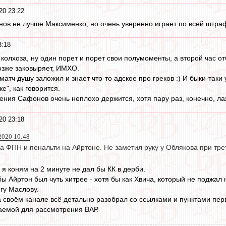
20 23:22
нов не лучше Максименко, но очень уверенно играет по всей штраф
3:18
 колхоза, ну один порет и порет свои полумоменты, а второй час о
озже заковыряет, ИМХО.
матч душу заложил и знает что-то адское про греков :) И быки-таки 
е", как говорится.
ления Сафонов очень неплохо держится, хотя пару раз, конечно, ла
20 23:18
2020 10:48
а ФПН и пенальти на Айртоне. Не заметил руку у Облякова при тре
я коням на 2 минуте не дал бы КК в дерби.
ы Айртон был чуть хитрее - хотя бы как Хвича, который не поджал 
гу Маслову.
 своём канале всё детально разобрал со ссылками и пунктами пер
гаемой для рассмотрения ВАР.