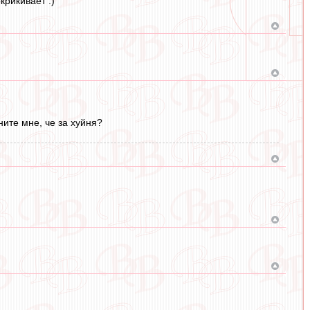
крикивает :)
ните мне, че за хуйня?