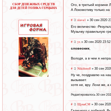
СБОР ДЕНЕЖНЫХ СРЕДСТВ
Ого, в третьей корзине 
ДЛЯ ДЕТЕЙ ТОЛИКА ГЕРЦЫНА
А Локомотиву только на
#
slava1
» 30 сен 2020 2
Его величество -Резуль
Музычку правильную грек
#
ys
» 30 сен 2020 23:52
словесник
,
Володя, а в чем я неправ
#
Nikiforoff
» 30 сен 202
Ну че, поздравлю на на
вызывает.
хотя не, вру. Лохи же, 
Редактировалось 30 сен 202
#
ЩукаСМ
» 30 сен 202
Галицкого с победой. Вы