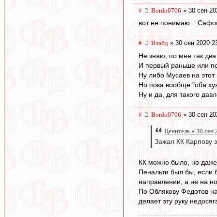
#
Bordo0706
» 30 сен 20
вот не понимаю... Сафо
#
Влэйд
» 30 сен 2020 2
Не знаю, по мне так два
И первый раньше или п
Ну либо Мусаев на этот 
Но пока вообще "оба хуж
Ну и да, для такого дав
#
Bordo0706
» 30 сен 20
Ценитель » 30 сен 
Зажал КК Карпову з
КК можно было, но даже 
Пенальти был бы, если б
направлении, а не на но
По Облякову Федотов на
делает эту руку недося