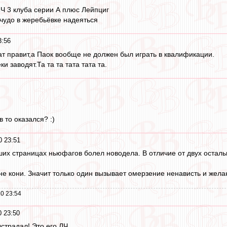
ЛЧ 3 клуба серии А плюс Лейпциг
 чудо в жеребьёвке надеяться
3:56
тат правит,а Паок вообще не должен был играть в квалификации.
и заводят.Та та та тата тата та.
 то оказался? :)
0 23:51
ших страницах ньюфагов болел новодела. В отличие от двух осталь
а не кони. Значит только один вызывает омерзение ненависть и жела
0 23:54
0 23:50
страдал! Это его ЛЧ.