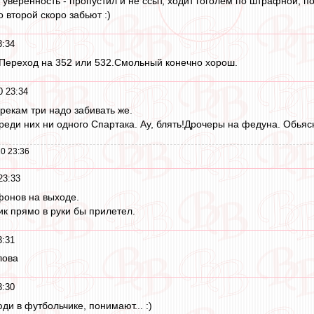
уверенность - пропустил и не ссыт, ходит гоголем по штрафной, по
о второй скоро забьют :)
3:34
.Переход на 352 или 532.Смольный конечно хорош.
0 23:34
грекам три надо забивать же.
 среди них ни одного Спартака. Ау, блять!Дрочеры на федуна. Обьяс
0 23:36
23:33
фонов на выходе.
ик прямо в руки бы прилетел.
3:31
лова
3:30
ди в футбольчике, понимают... :)