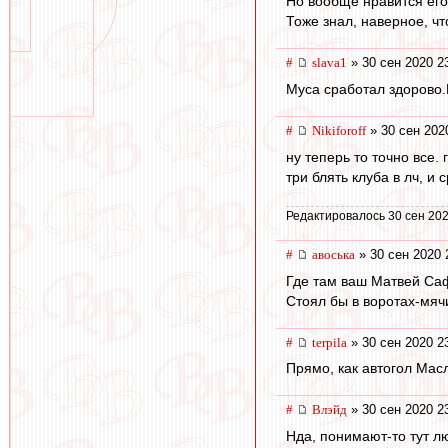
Но вообще нравится его 
Тоже знал, наверное, чт
#
slava1
» 30 сен 2020 2
Муса сработал здорово
#
Nikiforoff
» 30 сен 202
ну теперь то точно все. 
три блять клуба в лч, и
Редактировалось 30 сен 202
#
авоська
» 30 сен 2020 
Где там ваш Матвей Са
Стоял бы в воротах-мяч
#
terpila
» 30 сен 2020 2
Прямо, как автогол Мас
#
Влэйд
» 30 сен 2020 2
Нда, понимают-то тут лю