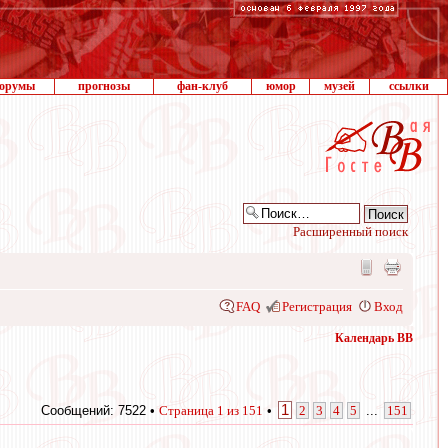
орумы
прогнозы
фан-клуб
юмор
музей
ссылки
Расширенный поиск
FAQ
Регистрация
Вход
Календарь ВВ
1
Сообщений: 7522 •
Страница
1
из
151
•
2
3
4
5
...
151