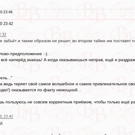
0 23:46
0 23:42
2:32
е забьёт и таким образом не решит, во втором тайме им поставят пе
лово-предположение :-).
да всё наперёд знаешь! А когда оказываешься неправ, ещё и раздра
ель..."
на ведь теряет своё самое волшебное и самое привлекательное сво
едко!) оказывается по факту немощной...
ишь пользуюсь не совсем корректным приёмом, чтобы только ещё ра
0, 23:41
йд