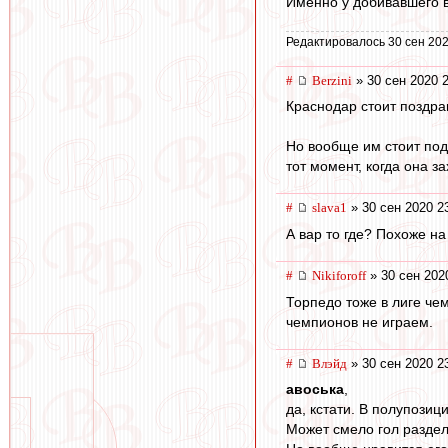
Именно у добивавшего в
Редактировалось 30 сен 202
#
Berzini
» 30 сен 2020 
Краснодар стоит поздра
Но вообще им стоит под
тот момент, когда она з
#
slava1
» 30 сен 2020 2
А вар то где? Похоже на
#
Nikiforoff
» 30 сен 202
Торпедо тоже в лиге чем
чемпионов не играем.
#
Влэйд
» 30 сен 2020 2
авоська
,
да, кстати. В полупозици
Может смело гол раздел