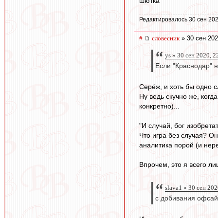
шютка
Редактировалось 30 сен 202
#
словесник
» 30 сен 202
ys » 30 сен 2020, 2
Если "Краснодар" н
Серёж, и хоть бы одно с
Ну ведь скучно же, ког
конкретно)...
"И случай, бог изобретат
Что игра без случая? О
аналитика порой (и нер
Впрочем, это я всего л
slava1 » 30 сен 202
с добивания офса