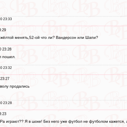
0 23:33
3:29
 жёлтой менять,52-ой что ли? Вандерсон или Шапи?
0 23:28
л пошел.
0 23:32
 23:27
яволу продались
0 23:28
3:23
АРа играют?? Я в шоке! Без него уже футбол не футболом кажется,