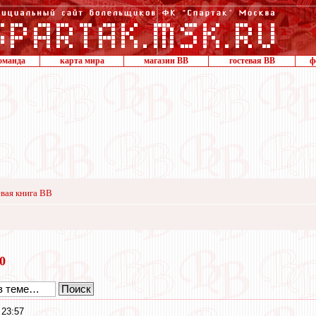
оманда
карта мира
магазин ВВ
гостевая ВВ
ф
вая книга ВВ
20
 23:57