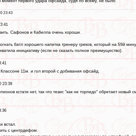
 момент первого удара офсайда, судя по всему, не было.
0 23:43
23:41
вить. Сафонов и Кабелла очень хороши.
огнать батл хорошего напитка тренеру греков, который на 59й мин
ахватила инициативу (если не сказать полное преимущество).
3:41
 Классоне 11м. и гол второй с добивания офсайд.
0 23:39
пионов кстати нет, так что тезис "как не торпедо" обретает новый с
3:36
и встал.
ить с центрдефом.