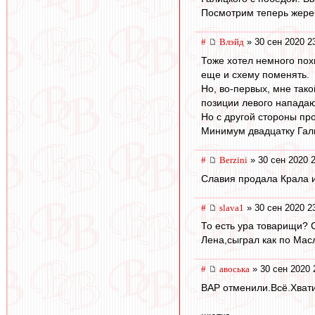
Посмотрим теперь жере
#
Влэйд
» 30 сен 2020 2
Тоже хотел немного похв
еще и схему поменять.
Но, во-первых, мне тако
позиции левого нападаю
Но с другой стороны про
Минимум двадцатку Гали
#
Berzini
» 30 сен 2020 
Славия продала Крала и
#
slava1
» 30 сен 2020 2
То есть ура товарищи?
Лена,сыграл как по Мас
#
авоська
» 30 сен 2020 
ВАР отменили.Всё.Хвати