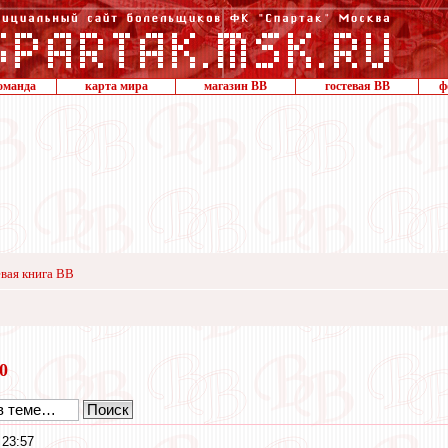
оманда
карта мира
магазин ВВ
гостевая ВВ
ф
вая книга ВВ
20
 23:57