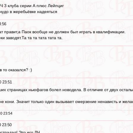
ЛЧ 3 клуба серии А плюс Лейпциг
 чудо в жеребьёвке надеяться
3:56
тат правит,а Паок вообще не должен был играть в квалификации.
и заводят.Та та та тата тата та.
 то оказался? :)
0 23:51
ших страницах ньюфагов болел новодела. В отличие от двух осталь
а не кони. Значит только один вызывает омерзение ненависть и жела
0 23:54
0 23:50
страдал! Это его ЛЧ.