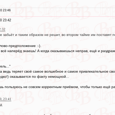
0 23:46
0 23:42
2:32
е забьёт и таким образом не решит, во втором тайме им поставят пе
лово-предположение :-).
да всё наперёд знаешь! А когда оказываешься неправ, ещё и раздра
ель..."
на ведь теряет своё самое волшебное и самое привлекательное сво
едко!) оказывается по факту немощной...
ишь пользуюсь не совсем корректным приёмом, чтобы только ещё ра
0, 23:41
йд