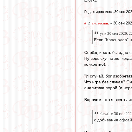
шютка
Редактировалось 30 сен 202
#
словесник
» 30 сен 202
ys » 30 сен 2020, 2
Если "Краснодар" н
Серёж, и хоть бы одно с
Ну ведь скучно же, ког
конкретно)...
"И случай, бог изобретат
Что игра без случая? О
аналитика порой (и нер
Впрочем, это я всего л
slava1 » 30 сен 202
с добивания офса