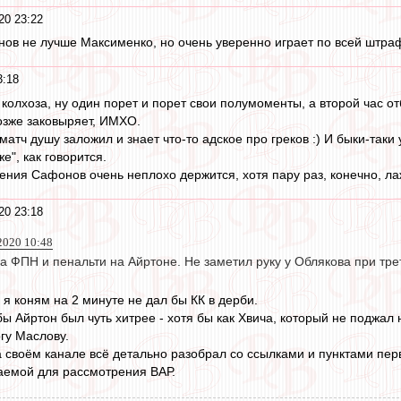
20 23:22
нов не лучше Максименко, но очень уверенно играет по всей штраф
3:18
 колхоза, ну один порет и порет свои полумоменты, а второй час о
озже заковыряет, ИМХО.
матч душу заложил и знает что-то адское про греков :) И быки-таки 
е", как говорится.
ления Сафонов очень неплохо держится, хотя пару раз, конечно, ла
20 23:18
2020 10:48
а ФПН и пенальти на Айртоне. Не заметил руку у Облякова при тре
я коням на 2 минуте не дал бы КК в дерби.
ы Айртон был чуть хитрее - хотя бы как Хвича, который не поджал 
гу Маслову.
 своём канале всё детально разобрал со ссылками и пунктами пер
гаемой для рассмотрения ВАР.