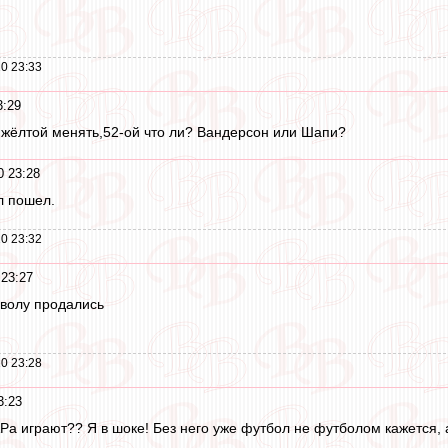
0 23:33
3:29
 жёлтой менять,52-ой что ли? Вандерсон или Шапи?
0 23:28
л пошел.
0 23:32
 23:27
яволу продались
0 23:28
3:23
АРа играют?? Я в шоке! Без него уже футбол не футболом кажется,