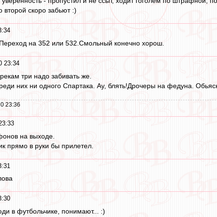
уверенность - пропустил и не ссыт, ходит гоголем по штрафной, по
о второй скоро забьют :)
3:34
.Переход на 352 или 532.Смольный конечно хорош.
0 23:34
грекам три надо забивать же.
 среди них ни одного Спартака. Ау, блять!Дрочеры на федуна. Обьяс
0 23:36
23:33
фонов на выходе.
ик прямо в руки бы прилетел.
3:31
лова
3:30
ди в футбольчике, понимают... :)