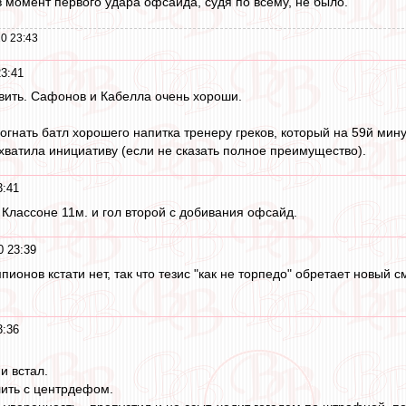
 момент первого удара офсайда, судя по всему, не было.
0 23:43
23:41
вить. Сафонов и Кабелла очень хороши.
огнать батл хорошего напитка тренеру греков, который на 59й мин
ахватила инициативу (если не сказать полное преимущество).
3:41
 Классоне 11м. и гол второй с добивания офсайд.
0 23:39
пионов кстати нет, так что тезис "как не торпедо" обретает новый с
3:36
и встал.
ить с центрдефом.