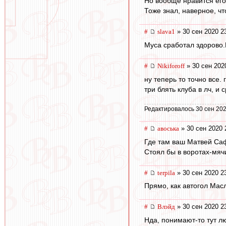
Но вообще нравится его 
Тоже знал, наверное, чт
#
slava1
» 30 сен 2020 2
Муса сработал здорово
#
Nikiforoff
» 30 сен 202
ну теперь то точно все. 
три блять клуба в лч, и
Редактировалось 30 сен 202
#
авоська
» 30 сен 2020 
Где там ваш Матвей Са
Стоял бы в воротах-мяч
#
terpila
» 30 сен 2020 2
Прямо, как автогол Мас
#
Влэйд
» 30 сен 2020 2
Нда, понимают-то тут лю