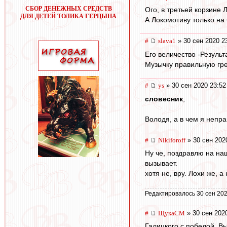
СБОР ДЕНЕЖНЫХ СРЕДСТВ
Ого, в третьей корзине 
ДЛЯ ДЕТЕЙ ТОЛИКА ГЕРЦЫНА
А Локомотиву только на
#
slava1
» 30 сен 2020 2
Его величество -Резуль
Музычку правильную грек
#
ys
» 30 сен 2020 23:52
словесник
,
Володя, а в чем я неправ
#
Nikiforoff
» 30 сен 202
Ну че, поздравлю на на
вызывает.
хотя не, вру. Лохи же, 
Редактировалось 30 сен 202
#
ЩукаСМ
» 30 сен 202
Галицкого с победой. Вы