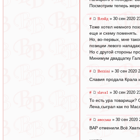
Посмотрим теперь жере
#
Влэйд
» 30 сен 2020 2
Тоже хотел немного похв
еще и схему поменять.
Но, во-первых, мне тако
позиции левого нападаю
Но с другой стороны про
Минимум двадцатку Гали
#
Berzini
» 30 сен 2020 
Славия продала Крала и
#
slava1
» 30 сен 2020 2
То есть ура товарищи?
Лена,сыграл как по Мас
#
авоська
» 30 сен 2020 
ВАР отменили.Всё.Хвати