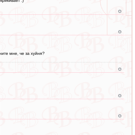
крикивает :)
ните мне, че за хуйня?