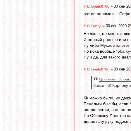
#
Bordo0706
» 30 сен 20
вот не понимаю... Сафо
#
Влэйд
» 30 сен 2020 2
Не знаю, по мне так два
И первый раньше или п
Ну либо Мусаев на этот 
Но пока вообще "оба хуж
Ну и да, для такого дав
#
Bordo0706
» 30 сен 20
Ценитель » 30 сен 
Зажал КК Карпову з
КК можно было, но даже 
Пенальти был бы, если б
направлении, а не на но
По Облякову Федотов на
делает эту руку недося