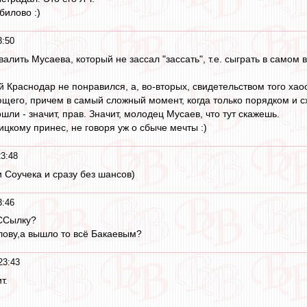
билово :)
3:50
алить Мусаева, который не зассал "зассать", т.е. сыграть в само
й Краснодар не понравился, а, во-вторых, свидетельством того хаос
щего, причем в самый сложный момент, когда только порядком и сх
шли - значит, прав. Значит, молодец Мусаев, что тут скажешь.
цкому принес, не говоря уж о сбыче мечты :)
23:48
 Соучека и сразу без шансов)
3:46
 ССылкy?
лову,а вышло то всё Бакаевым?
23:43
т.