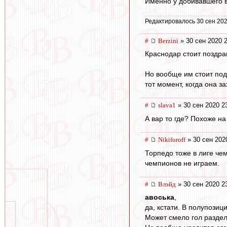
Именно у добивавшего в
Редактировалось 30 сен 202
#
Berzini
» 30 сен 2020 
Краснодар стоит поздра
Но вообще им стоит под
тот момент, когда она з
#
slava1
» 30 сен 2020 2
А вар то где? Похоже на
#
Nikiforoff
» 30 сен 202
Торпедо тоже в лиге чем
чемпионов не играем.
#
Влэйд
» 30 сен 2020 2
авоська
,
да, кстати. В полупозици
Может смело гол раздел