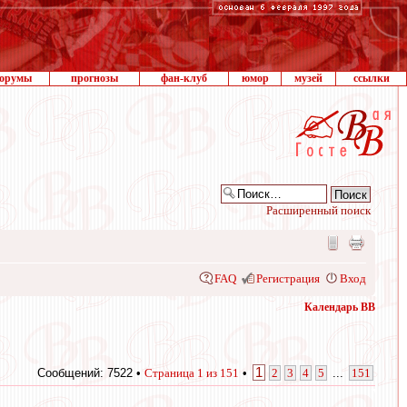
орумы
прогнозы
фан-клуб
юмор
музей
ссылки
Расширенный поиск
FAQ
Регистрация
Вход
Календарь ВВ
1
Сообщений: 7522 •
Страница
1
из
151
•
2
3
4
5
...
151