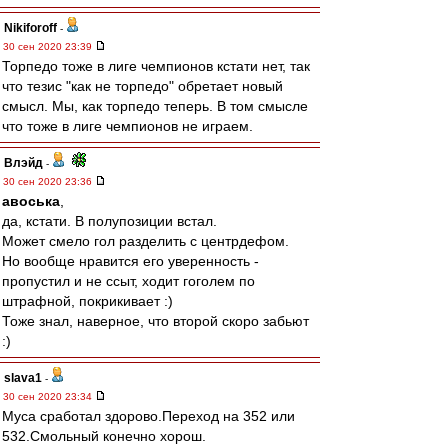
Nikiforoff
-
30 сен 2020 23:39
Торпедо тоже в лиге чемпионов кстати нет, так
что тезис "как не торпедо" обретает новый
смысл. Мы, как торпедо теперь. В том смысле
что тоже в лиге чемпионов не играем.
Влэйд
-
30 сен 2020 23:36
авоська
,
да, кстати. В полупозиции встал.
Может смело гол разделить с центрдефом.
Но вообще нравится его уверенность -
пропустил и не ссыт, ходит гоголем по
штрафной, покрикивает :)
Тоже знал, наверное, что второй скоро забьют
:)
slava1
-
30 сен 2020 23:34
Муса сработал здорово.Переход на 352 или
532.Смольный конечно хорош.