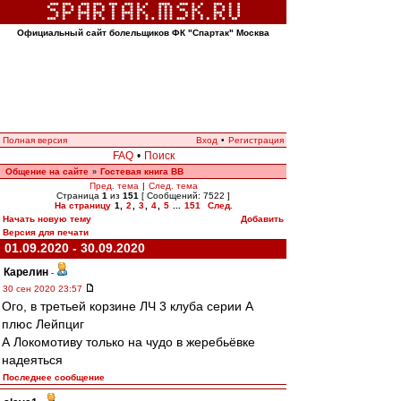
Официальный сайт болельщиков ФК "Спартак" Москва
Полная версия
Вход
•
Регистрация
FAQ
•
Поиск
Общение на сайте
Гостевая книга ВВ
»
Пред. тема
|
След. тема
Страница
1
из
151
[ Сообщений: 7522 ]
На страницу
1
,
2
,
3
,
4
,
5
...
151
След.
Начать новую тему
Добавить
Версия для печати
01.09.2020 - 30.09.2020
Карелин
-
30 сен 2020 23:57
Ого, в третьей корзине ЛЧ 3 клуба серии А
плюс Лейпциг
А Локомотиву только на чудо в жеребьёвке
надеяться
Последнее сообщение