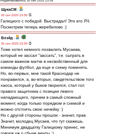
Редактировалось 30 сен 2020 23:54
ЩукаСМ
-
30 сен 2020 23:50
Галицкого с победой. Выстрадал! Это его ЛЧ.
Посмотрим теперь жеребилово :)
Влэйд
-
30 сен 2020 23:50
Тоже хотел немного похвалить Мусаева,
который не зассал "зассать", т.е. сыграть в
самом важном матче в несвойственный для
команды футбол, да еще и схему поменять.
Но, во-первых, мне такой Краснодар не
понравился, а, во-вторых, свидетельством того
хаоса, который у быков творился, стал гол
правого защитника с позиции левого
нападающего, причем в самый сложный
момент, когда только порядком и схемой и
можно отстоять свою ничейку :)
Но с другой стороны прошли - значит, прав.
Значит, молодец Мусаев, что тут скажешь.
Минимум двадцатку Галицкому принес, не
говоря уж о сбыче мечты :)