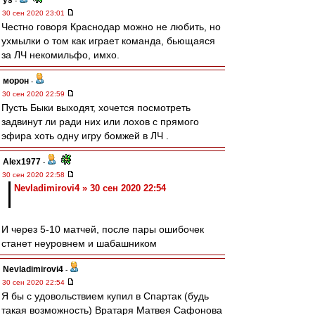
ys
-
30 сен 2020 23:01
Честно говоря Краснодар можно не любить, но
ухмылки о том как играет команда, бьющаяся
за ЛЧ некомильфо, имхо.
морон
-
30 сен 2020 22:59
Пусть Быки выходят, хочется посмотреть
задвинут ли ради них или лохов с прямого
эфира хоть одну игру бомжей в ЛЧ .
Alex1977
-
30 сен 2020 22:58
Nevladimirovi4 » 30 сен 2020 22:54
И через 5-10 матчей, после пары ошибочек
станет неуровнем и шабашником
Nevladimirovi4
-
30 сен 2020 22:54
Я бы с удовольствием купил в Спартак (будь
такая возможность) Вратаря Матвея Сафонова