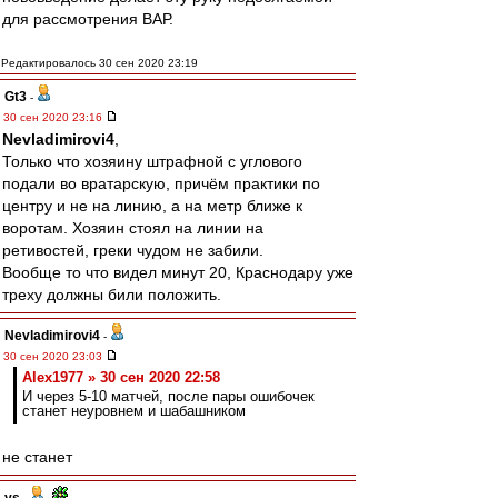
для рассмотрения ВАР.
Редактировалось 30 сен 2020 23:19
Gt3
-
30 сен 2020 23:16
Nevladimirovi4
,
Только что хозяину штрафной с углового
подали во вратарскую, причём практики по
центру и не на линию, а на метр ближе к
воротам. Хозяин стоял на линии на
ретивостей, греки чудом не забили.
Вообще то что видел минут 20, Краснодару уже
треху должны били положить.
Nevladimirovi4
-
30 сен 2020 23:03
Alex1977 » 30 сен 2020 22:58
И через 5-10 матчей, после пары ошибочек
станет неуровнем и шабашником
не станет