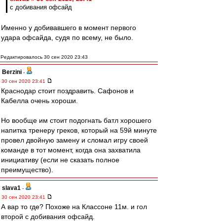
с добивания офсайд
Именно у добивавшего в момент первого
удара офсайда, судя по всему, не было.
Редактировалось 30 сен 2020 23:43
Berzini
-
30 сен 2020 23:41
Краснодар стоит поздравить. Сафонов и
Кабелла очень хороши.
Но вообще им стоит подогнать батл хорошего
напитка тренеру греков, который на 59й минуте
провел двойную замену и сломал игру своей
команде в тот момент, когда она захватила
инициативу (если не сказать полное
преимущество).
slava1
-
30 сен 2020 23:41
А вар то где? Похоже на Классоне 11м. и гол
второй с добивания офсайд.