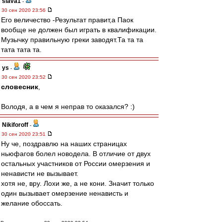
slava1
-
30 сен 2020 23:56
Его величество -Результат правит,а Паок
вообще не должен был играть в квалификации.
Музычку правильную греки заводят.Та та та
тата тата та.
ys
-
30 сен 2020 23:52
словесник
,
Володя, а в чем я неправ то оказался? :)
Nikiforoff
-
30 сен 2020 23:51
Ну че, поздравлю на наших страницах
ньюфагов болел новодела. В отличие от двух
остальных участников от России омерзения и
ненависти не вызывает.
хотя не, вру. Лохи же, а не кони. Значит только
один вызывает омерзение ненависть и
желание обоссать.