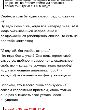
не решит, во втором тайме им поставят
пенальти и греки с 1:0 выйдут.
Серёж, и хоть бы одно слово-предположение
:-).
Ну ведь скучно же, когда всё наперёд знаешь! А
когда оказываешься неправ, ещё и
раздражаешься (обобщённо-личное, то есть не
про тебя конкретно)...
"И случай, бог изобретатель..."
Что игра без случая? Она ведь теряет своё
самое волшебное и самое привлекательное
свойство -- когда не можешь знать наперёд!
Когда вся мощная аналитика порой (и
нередко!) оказывается по факту немощной...
Впрочем, это я всего лишь пользуюсь не
совсем корректным приёмом, чтобы только
ещё раз высказать своё устоявшееся
ощущение...
slava1 » 30 сен 2020, 23:41