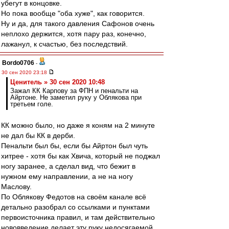
убегут в концовке.
Но пока вообще "оба хуже", как говорится.
Ну и да, для такого давления Сафонов очень
неплохо держится, хотя пару раз, конечно,
лажанул, к счастью, без последствий.
Bordo0706
-
30 сен 2020 23:18
Ценитель » 30 сен 2020 10:48
Зажал КК Карпову за ФПН и пенальти на
Айртоне. Не заметил руку у Облякова при
третьем голе.
КК можно было, но даже я коням на 2 минуте
не дал бы КК в дерби.
Пенальти был бы, если бы Айртон был чуть
хитрее - хотя бы как Хвича, который не поджал
ногу заранее, а сделал вид, что бежит в
нужном ему направлении, а не на ногу
Маслову.
По Облякову Федотов на своём канале всё
детально разобрал со ссылками и пунктами
первоисточника правил, и там действительно
нововведение делает эту руку недосягаемой