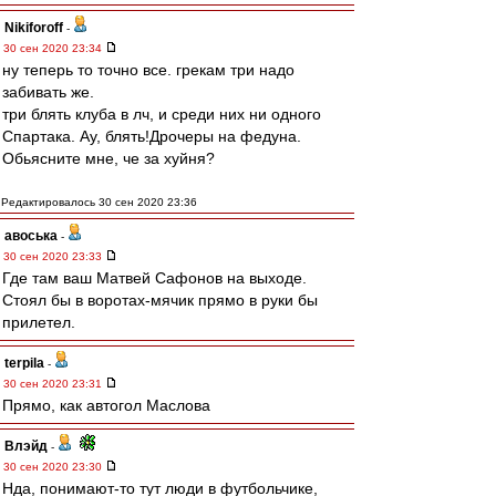
Nikiforoff
-
30 сен 2020 23:34
ну теперь то точно все. грекам три надо
забивать же.
три блять клуба в лч, и среди них ни одного
Спартака. Ау, блять!Дрочеры на федуна.
Обьясните мне, че за хуйня?
Редактировалось 30 сен 2020 23:36
авоська
-
30 сен 2020 23:33
Где там ваш Матвей Сафонов на выходе.
Стоял бы в воротах-мячик прямо в руки бы
прилетел.
terpila
-
30 сен 2020 23:31
Прямо, как автогол Маслова
Влэйд
-
30 сен 2020 23:30
Нда, понимают-то тут люди в футбольчике,