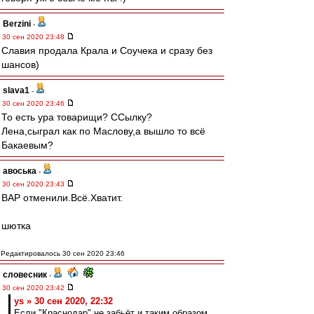
Berzini
-
30 сен 2020 23:48
Славия продала Крала и Соучека и сразу без
шансов)
slava1
-
30 сен 2020 23:46
То есть ура товарищи? ССылкy?
Лена,сыграл как по Маслову,а вышло то всё
Бакаевым?
авоська
-
30 сен 2020 23:43
ВАР отменили.Всё.Хватит.
шютка
Редактировалось 30 сен 2020 23:46
словесник
-
30 сен 2020 23:42
ys » 30 сен 2020, 22:32
Если "Краснодар" не забьёт и таким образом