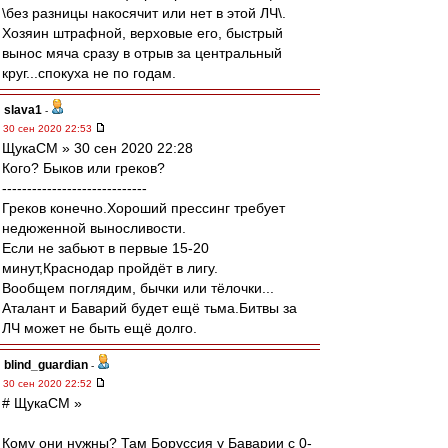
\без разницы накосячит или нет в этой ЛЧ\.
Хозяин штрафной, верховые его, быстрый
вынос мяча сразу в отрыв за центральный
круг...спокуха не по годам.
slava1
-
30 сен 2020 22:53
ЩукаСМ » 30 сен 2020 22:28
Кого? Быков или греков?
-----------------------------
Греков конечно.Хороший прессинг требует
недюженной выносливости.
Если не забьют в первые 15-20
минут,Краснодар пройдёт в лигу.
Вообщем поглядим, бычки или тёлочки...
Аталант и Баварий будет ещё тьма.Битвы за
ЛЧ может не быть ещё долго.
blind_guardian
-
30 сен 2020 22:52
# ЩукаСМ »
Кому они нужны? Там Боруссия у Баварии с 0-