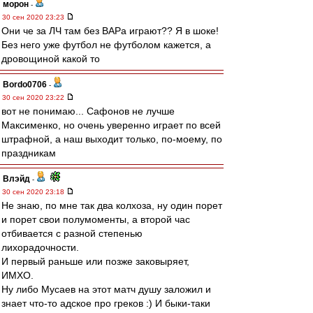
морон
-
30 сен 2020 23:23
Они че за ЛЧ там без ВАРа играют?? Я в шоке!
Без него уже футбол не футболом кажется, а
дровощиной какой то
Bordo0706
-
30 сен 2020 23:22
вот не понимаю... Сафонов не лучше
Максименко, но очень уверенно играет по всей
штрафной, а наш выходит только, по-моему, по
праздникам
Влэйд
-
30 сен 2020 23:18
Не знаю, по мне так два колхоза, ну один порет
и порет свои полумоменты, а второй час
отбивается с разной степенью
лихорадочности.
И первый раньше или позже заковыряет,
ИМХО.
Ну либо Мусаев на этот матч душу заложил и
знает что-то адское про греков :) И быки-таки