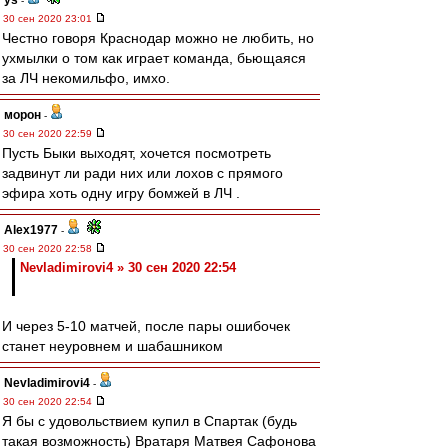
ys
-
30 сен 2020 23:01
Честно говоря Краснодар можно не любить, но
ухмылки о том как играет команда, бьющаяся
за ЛЧ некомильфо, имхо.
морон
-
30 сен 2020 22:59
Пусть Быки выходят, хочется посмотреть
задвинут ли ради них или лохов с прямого
эфира хоть одну игру бомжей в ЛЧ .
Alex1977
-
30 сен 2020 22:58
Nevladimirovi4 » 30 сен 2020 22:54
И через 5-10 матчей, после пары ошибочек
станет неуровнем и шабашником
Nevladimirovi4
-
30 сен 2020 22:54
Я бы с удовольствием купил в Спартак (будь
такая возможность) Вратаря Матвея Сафонова