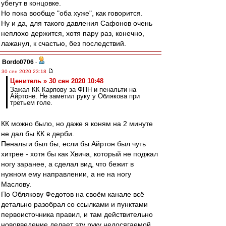
убегут в концовке.
Но пока вообще "оба хуже", как говорится.
Ну и да, для такого давления Сафонов очень
неплохо держится, хотя пару раз, конечно,
лажанул, к счастью, без последствий.
Bordo0706
-
30 сен 2020 23:18
Ценитель » 30 сен 2020 10:48
Зажал КК Карпову за ФПН и пенальти на
Айртоне. Не заметил руку у Облякова при
третьем голе.
КК можно было, но даже я коням на 2 минуте
не дал бы КК в дерби.
Пенальти был бы, если бы Айртон был чуть
хитрее - хотя бы как Хвича, который не поджал
ногу заранее, а сделал вид, что бежит в
нужном ему направлении, а не на ногу
Маслову.
По Облякову Федотов на своём канале всё
детально разобрал со ссылками и пунктами
первоисточника правил, и там действительно
нововведение делает эту руку недосягаемой