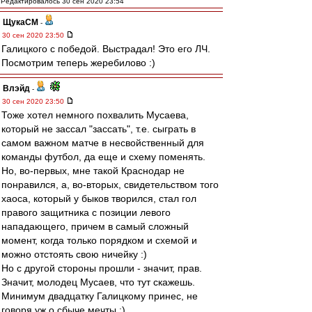
Редактировалось 30 сен 2020 23:54
ЩукаСМ
-
30 сен 2020 23:50
Галицкого с победой. Выстрадал! Это его ЛЧ.
Посмотрим теперь жеребилово :)
Влэйд
-
30 сен 2020 23:50
Тоже хотел немного похвалить Мусаева,
который не зассал "зассать", т.е. сыграть в
самом важном матче в несвойственный для
команды футбол, да еще и схему поменять.
Но, во-первых, мне такой Краснодар не
понравился, а, во-вторых, свидетельством того
хаоса, который у быков творился, стал гол
правого защитника с позиции левого
нападающего, причем в самый сложный
момент, когда только порядком и схемой и
можно отстоять свою ничейку :)
Но с другой стороны прошли - значит, прав.
Значит, молодец Мусаев, что тут скажешь.
Минимум двадцатку Галицкому принес, не
говоря уж о сбыче мечты :)