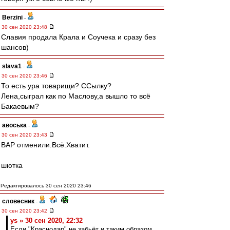
Berzini
-
30 сен 2020 23:48
Славия продала Крала и Соучека и сразу без
шансов)
slava1
-
30 сен 2020 23:46
То есть ура товарищи? ССылкy?
Лена,сыграл как по Маслову,а вышло то всё
Бакаевым?
авоська
-
30 сен 2020 23:43
ВАР отменили.Всё.Хватит.
шютка
Редактировалось 30 сен 2020 23:46
словесник
-
30 сен 2020 23:42
ys » 30 сен 2020, 22:32
Если "Краснодар" не забьёт и таким образом