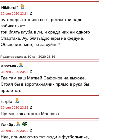
Nikiforoff
-
30 сен 2020 23:34
ну теперь то точно все. грекам три надо
забивать же.
три блять клуба в лч, и среди них ни одного
Спартака. Ау, блять!Дрочеры на федуна.
Обьясните мне, че за хуйня?
Редактировалось 30 сен 2020 23:36
авоська
-
30 сен 2020 23:33
Где там ваш Матвей Сафонов на выходе.
Стоял бы в воротах-мячик прямо в руки бы
прилетел.
terpila
-
30 сен 2020 23:31
Прямо, как автогол Маслова
Влэйд
-
30 сен 2020 23:30
Нда, понимают-то тут люди в футбольчике,