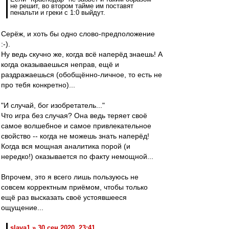
не решит, во втором тайме им поставят
пенальти и греки с 1:0 выйдут.
Серёж, и хоть бы одно слово-предположение
:-).
Ну ведь скучно же, когда всё наперёд знаешь! А
когда оказываешься неправ, ещё и
раздражаешься (обобщённо-личное, то есть не
про тебя конкретно)...
"И случай, бог изобретатель..."
Что игра без случая? Она ведь теряет своё
самое волшебное и самое привлекательное
свойство -- когда не можешь знать наперёд!
Когда вся мощная аналитика порой (и
нередко!) оказывается по факту немощной...
Впрочем, это я всего лишь пользуюсь не
совсем корректным приёмом, чтобы только
ещё раз высказать своё устоявшееся
ощущение...
slava1 » 30 сен 2020, 23:41