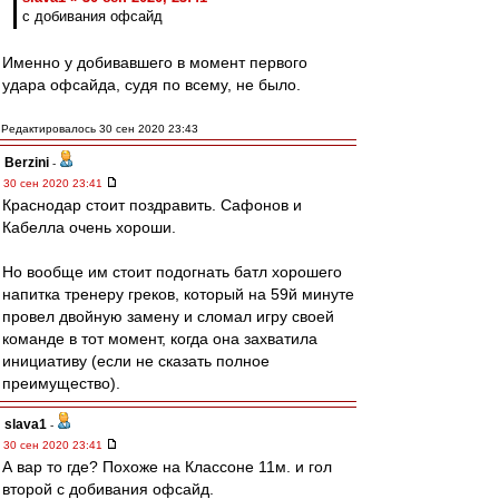
с добивания офсайд
Именно у добивавшего в момент первого
удара офсайда, судя по всему, не было.
Редактировалось 30 сен 2020 23:43
Berzini
-
30 сен 2020 23:41
Краснодар стоит поздравить. Сафонов и
Кабелла очень хороши.
Но вообще им стоит подогнать батл хорошего
напитка тренеру греков, который на 59й минуте
провел двойную замену и сломал игру своей
команде в тот момент, когда она захватила
инициативу (если не сказать полное
преимущество).
slava1
-
30 сен 2020 23:41
А вар то где? Похоже на Классоне 11м. и гол
второй с добивания офсайд.