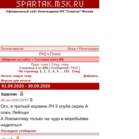
Официальный сайт болельщиков ФК "Спартак" Москва
Полная версия
Вход
•
Регистрация
FAQ
•
Поиск
Общение на сайте
Гостевая книга ВВ
»
Пред. тема
|
След. тема
Страница
1
из
151
[ Сообщений: 7522 ]
На страницу
1
,
2
,
3
,
4
,
5
...
151
След.
Начать новую тему
Добавить
Версия для печати
01.09.2020 - 30.09.2020
Карелин
-
30 сен 2020 23:57
Ого, в третьей корзине ЛЧ 3 клуба серии А
плюс Лейпциг
А Локомотиву только на чудо в жеребьёвке
надеяться
Последнее сообщение