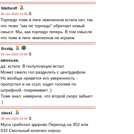
Nikiforoff
-
30 сен 2020 23:39
Торпедо тоже в лиге чемпионов кстати нет, так
что тезис "как не торпедо" обретает новый
смысл. Мы, как торпедо теперь. В том смысле
что тоже в лиге чемпионов не играем.
Влэйд
-
30 сен 2020 23:36
авоська
,
да, кстати. В полупозиции встал.
Может смело гол разделить с центрдефом.
Но вообще нравится его уверенность -
пропустил и не ссыт, ходит гоголем по
штрафной, покрикивает :)
Тоже знал, наверное, что второй скоро забьют
:)
slava1
-
30 сен 2020 23:34
Муса сработал здорово.Переход на 352 или
532.Смольный конечно хорош.