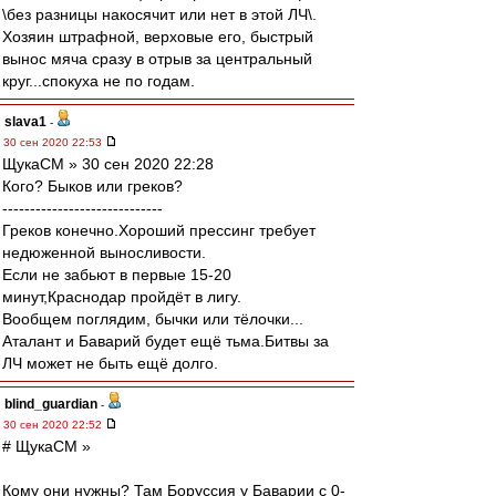
\без разницы накосячит или нет в этой ЛЧ\.
Хозяин штрафной, верховые его, быстрый
вынос мяча сразу в отрыв за центральный
круг...спокуха не по годам.
slava1
-
30 сен 2020 22:53
ЩукаСМ » 30 сен 2020 22:28
Кого? Быков или греков?
-----------------------------
Греков конечно.Хороший прессинг требует
недюженной выносливости.
Если не забьют в первые 15-20
минут,Краснодар пройдёт в лигу.
Вообщем поглядим, бычки или тёлочки...
Аталант и Баварий будет ещё тьма.Битвы за
ЛЧ может не быть ещё долго.
blind_guardian
-
30 сен 2020 22:52
# ЩукаСМ »
Кому они нужны? Там Боруссия у Баварии с 0-