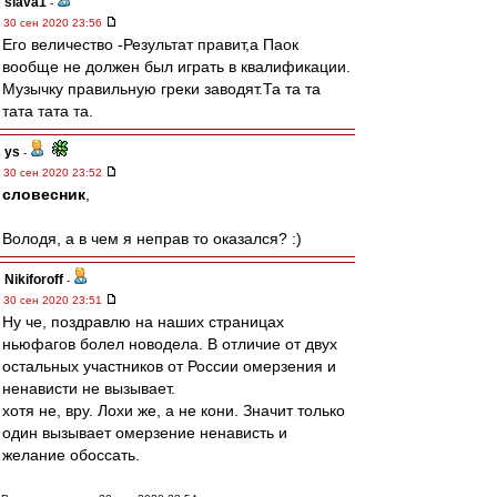
slava1
-
30 сен 2020 23:56
Его величество -Результат правит,а Паок
вообще не должен был играть в квалификации.
Музычку правильную греки заводят.Та та та
тата тата та.
ys
-
30 сен 2020 23:52
словесник
,
Володя, а в чем я неправ то оказался? :)
Nikiforoff
-
30 сен 2020 23:51
Ну че, поздравлю на наших страницах
ньюфагов болел новодела. В отличие от двух
остальных участников от России омерзения и
ненависти не вызывает.
хотя не, вру. Лохи же, а не кони. Значит только
один вызывает омерзение ненависть и
желание обоссать.