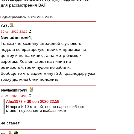
для рассмотрения ВАР.
Редактировалось 30 сен 2020 23:19
Gt3
-
30 сен 2020 23:16
Nevladimirovi4
,
Только что хозяину штрафной с углового
подали во вратарскую, причём практики по
центру и не на линию, а на метр ближе к
воротам. Хозяин стоял на линии на
ретивостей, греки чудом не забили.
Вообще то что видел минут 20, Краснодару уже
треху должны били положить.
Nevladimirovi4
-
30 сен 2020 23:03
Alex1977 » 30 сен 2020 22:58
И через 5-10 матчей, после пары ошибочек
станет неуровнем и шабашником
не станет