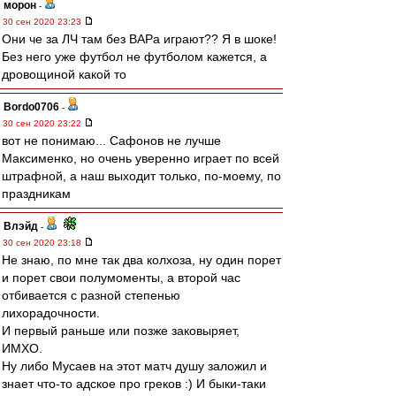
морон
-
30 сен 2020 23:23
Они че за ЛЧ там без ВАРа играют?? Я в шоке!
Без него уже футбол не футболом кажется, а
дровощиной какой то
Bordo0706
-
30 сен 2020 23:22
вот не понимаю... Сафонов не лучше
Максименко, но очень уверенно играет по всей
штрафной, а наш выходит только, по-моему, по
праздникам
Влэйд
-
30 сен 2020 23:18
Не знаю, по мне так два колхоза, ну один порет
и порет свои полумоменты, а второй час
отбивается с разной степенью
лихорадочности.
И первый раньше или позже заковыряет,
ИМХО.
Ну либо Мусаев на этот матч душу заложил и
знает что-то адское про греков :) И быки-таки