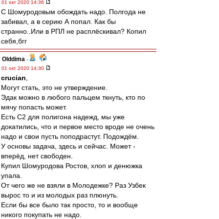
01 окт 2020 14:36
С Шомуродовым обождать надо. Полгода не
забивал, а в серию А попал. Как бы
странно..Или в РПЛ не расплёскивал? Копил
себя,бгг
Olddima
-
01 окт 2020 14:30
crucian
,
Могут стать, это не утверждение.
Эдак можно в любого пальцем ткнуть, кто по
мячу попасть может.
Есть С2 для полигона надежд, мы уже
докатились, что и первое место вроде не очень
надо и свои пусть поподрастут. Подождём.
У основы задача, здесь и сейчас. Может -
вперёд, нет свободен.
Купил Шомуродова Ростов, хлоп и денюжка
упала.
От чего же не взяли в Молодежке? Раз Узбек
вырос то и из молодых раз плюнуть.
Если бы все было так просто, то и вообще
никого покупать не надо.