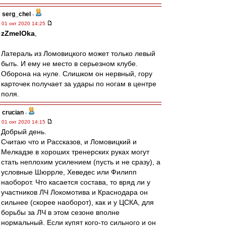
serg_chel
-
01 окт 2020 14:25
zZmeIOka
,
Латераль из Ломовицкого может только левый
быть. И ему не место в серьезном клубе.
Оборона на нуле. Слишком он нервный, гору
карточек получает за удары по ногам в центре
поля.
crucian
-
01 окт 2020 14:15
Добрый день.
Считаю что и Рассказов, и Ломовицкий и
Мелкадзе в хороших тренерских руках могут
стать неплохим усилением (пусть и не сразу), а
условные Шюррле, Хеведес или Филипп
наоборот. Что касается состава, то вряд ли у
участников ЛЧ Локомотива и Краснодара он
сильнее (скорее наоборот), как и у ЦСКА, для
борьбы за ЛЧ в этом сезоне вполне
нормальный. Если купят кого-то сильного и он