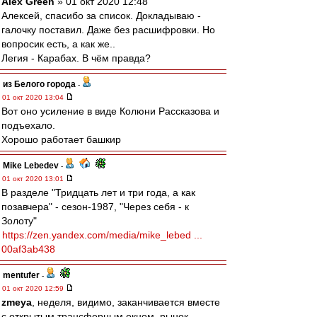
Alex Green
» 01 окт 2020 12:48
Алексей, спасибо за список. Докладываю -
галочку поставил. Даже без расшифровки. Но
вопросик есть, а как же..
Легия - Карабах. В чём правда?
из Белого города
-
01 окт 2020 13:04
Вот оно усиление в виде Колюни Рассказова и
подъехало.
Хорошо работает башкир
Mike Lebedev
-
01 окт 2020 13:01
В разделе "Тридцать лет и три года, а как
позавчера" - сезон-1987, "Через себя - к
Золоту"
https://zen.yandex.com/media/mike_lebed ...
00af3ab438
mentufer
-
01 окт 2020 12:59
zmeya
, неделя, видимо, заканчивается вместе
с открытым трансферным окном. рынок