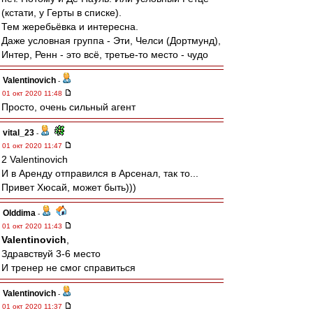
(кстати, у Герты в списке).
Тем жеребьёвка и интересна.
Даже условная группа - Эти, Челси (Дортмунд),
Интер, Ренн - это всё, третье-то место - чудо
Valentinovich
-
01 окт 2020 11:48
Просто, очень сильный агент
vital_23
-
01 окт 2020 11:47
2 Valentinovich
И в Аренду отправился в Арсенал, так то...
Привет Хюсай, может быть)))
Olddima
-
01 окт 2020 11:43
Valentinovich
,
Здравствуй 3-6 место
И тренер не смог справиться
Valentinovich
-
01 окт 2020 11:37