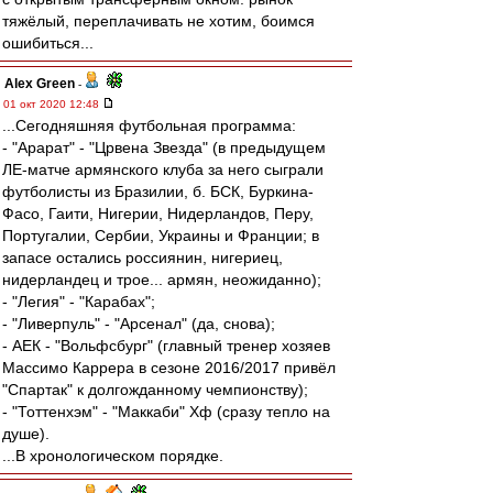
тяжёлый, переплачивать не хотим, боимся
ошибиться...
Alex Green
-
01 окт 2020 12:48
...Сегодняшняя футбольная программа:
- "Арарат" - "Црвена Звезда" (в предыдущем
ЛЕ-матче армянского клуба за него сыграли
футболисты из Бразилии, б. БСК, Буркина-
Фасо, Гаити, Нигерии, Нидерландов, Перу,
Португалии, Сербии, Украины и Франции; в
запасе остались россиянин, нигериец,
нидерландец и трое... армян, неожиданно);
- "Легия" - "Карабах";
- "Ливерпуль" - "Арсенал" (да, снова);
- АЕК - "Вольфсбург" (главный тренер хозяев
Массимо Каррера в сезоне 2016/2017 привёл
"Спартак" к долгожданному чемпионству);
- "Тоттенхэм" - "Маккаби" Хф (сразу тепло на
душе).
...В хронологическом порядке.