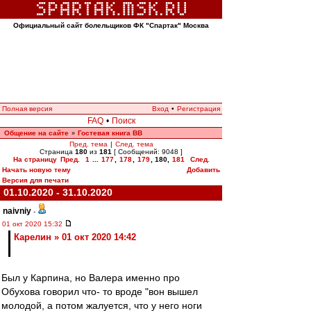
Официальный сайт болельщиков ФК "Спартак" Москва
Полная версия
Вход
•
Регистрация
FAQ
•
Поиск
Общение на сайте
Гостевая книга ВВ
»
Пред. тема
|
След. тема
Страница
180
из
181
[ Сообщений: 9048 ]
На страницу
Пред.
1
...
177
,
178
,
179
,
180
,
181
След.
Начать новую тему
Добавить
Версия для печати
01.10.2020 - 31.10.2020
naivniy
-
01 окт 2020 15:32
Карелин » 01 окт 2020 14:42
Был у Карпина, но Валера именно про
Обухова говорил что- то вроде "вон вышел
молодой, а потом жалуется, что у него ноги