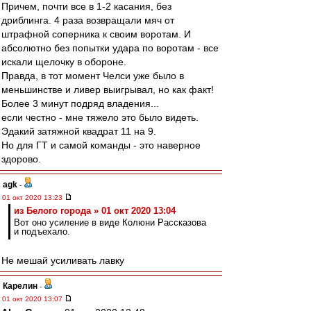
Причем, почти все в 1-2 касания, без
дриблинга. 4 раза возвращали мяч от
штрафной соперника к своим воротам. И
абсолютно без попытки удара по воротам - все
искали щелочку в обороне.
Правда, в тот момент Челси уже было в
меньшинстве и ливер выигрывал, но как факт!
Более 3 минут подряд владения...
если честно - мне тяжело это было видеть.
Эдакий затяжной квадрат 11 на 9.
Но для ГТ и самой команды - это наверное
здорово.
agk
-
01 окт 2020 13:23
из Белого города » 01 окт 2020 13:04
Вот оно усиление в виде Колюни Рассказова
и подъехало.
Не мешай усиливать лавку
Карелин
-
01 окт 2020 13:07