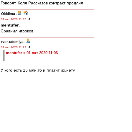
Говорят, Коля Рассказов контракт продлил
Olddima
-
01 окт 2020 11:35
mentufer
,
Сравнил игроков.
tver-udomlya
-
01 окт 2020 11:22
mentufer » 01 окт 2020 11:06
У кого есть 15 млн.то и платит их,нету
стандартизированного рынка игроков,и у
игроков нет универсальной стоимости.
Азартный
-
01 окт 2020 11:18
Эх, был бы я скаутом в Интере в Италии
Продал бы я Эриксона с Видалем,
На вырученное взял бы русского бриллианта -
Увидев Мелкадзе затрепетали бы Ювентусы и
Аталанты.