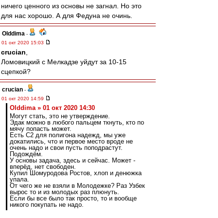
ничего ценного из основы не загнал. Но это
для нас хорошо. А для Федуна не очинь.
Olddima
-
01 окт 2020 15:03
crucian
,
Ломовицкий с Мелкадзе уйдут за 10-15
сцепкой?
crucian
-
01 окт 2020 14:59
Olddima » 01 окт 2020 14:30
Могут стать, это не утверждение.
Эдак можно в любого пальцем ткнуть, кто по
мячу попасть может.
Есть С2 для полигона надежд, мы уже
докатились, что и первое место вроде не
очень надо и свои пусть поподрастут.
Подождём.
У основы задача, здесь и сейчас. Может -
вперёд, нет свободен.
Купил Шомуродова Ростов, хлоп и денюжка
упала.
От чего же не взяли в Молодежке? Раз Узбек
вырос то и из молодых раз плюнуть.
Если бы все было так просто, то и вообще
никого покупать не надо.