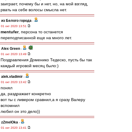
заиграет, почему бы и нет, но, на мой взгляд,
рвать на себе волосы смысла нет.
из Белого города
-
01 окт 2020 13:51
mentufer
, персона то останется
переподписанной еще на много лет.
Alex Green
-
01 окт 2020 13:49
Поздравления Доменико Тедеско, пусть бы так
каждый игровой месяц было:)
alek.vladimir
-
01 окт 2020 13:42
понял
да, раздражает конкретно
вот ты с ливером сравнил,а я сразу Валеру
вспомнил
любил он это дело))
zZmeIOka
-
01 окт 2020 13:41