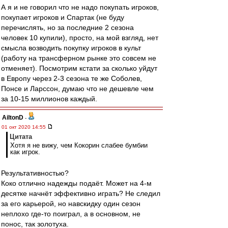
А я и не говорил что не надо покупать игроков,
покупает игроков и Спартак (не буду
перечислять, но за последние 2 сезона
человек 10 купили), просто, на мой взгляд, нет
смысла возводить покупку игроков в культ
(работу на трансферном рынке это совсем не
отменяет). Посмотрим кстати за сколько уйдут
в Европу через 2-3 сезона те же Соболев,
Понсе и Ларссон, думаю что не дешевле чем
за 10-15 миллионов каждый.
AiltonD
-
01 окт 2020 14:55
Цитата
Хотя я не вижу, чем Кокорин слабее бумбии
как игрок.
Результативностью?
Коко отлично надежды подаёт. Может на 4-м
десятке начнёт эффективно играть? Не следил
за его карьерой, но навскидку один сезон
неплохо где-то поиграл, а в основном, не
понос, так золотуха.