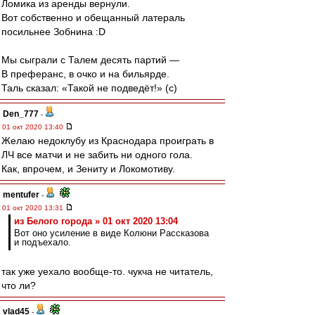
Ломика из аренды вернули.
Вот собственно и обещанный латераль
посильнее Зобнина :D
Мы сыграли с Талем десять партий —
В преферанс, в очко и на бильярде.
Таль сказал: «Такой не подведёт!» (с)
Den_777
-
01 окт 2020 13:40
Желаю недоклубу из Краснодара проиграть в
ЛЧ все матчи и не забить ни одного гола.
Как, впрочем, и Зениту и Локомотиву.
mentufer
-
01 окт 2020 13:31
из Белого города » 01 окт 2020 13:04
Вот оно усиление в виде Колюни Рассказова
и подъехало.
так уже уехало вообще-то. чукча не читатель,
что ли?
vlad45
-