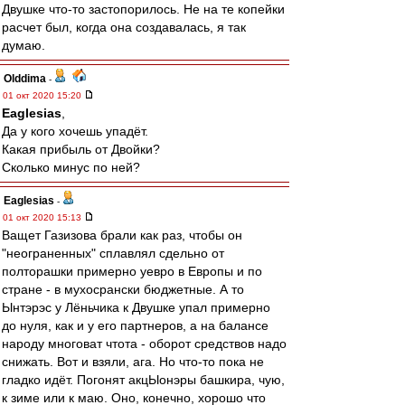
Двушке что-то застопорилось. Не на те копейки
расчет был, когда она создавалась, я так
думаю.
Olddima
-
01 окт 2020 15:20
Eaglesias
,
Да у кого хочешь упадёт.
Какая прибыль от Двойки?
Сколько минус по ней?
Eaglesias
-
01 окт 2020 15:13
Ващет Газизова брали как раз, чтобы он
"неограненных" сплавлял сдельно от
полторашки примерно уевро в Европы и по
стране - в мухосрански бюджетные. А то
Ынтэрэс у Лёньчика к Двушке упал примерно
до нуля, как и у его партнеров, а на балансе
народу многоват чтота - оборот средствов надо
снижать. Вот и взяли, ага. Но что-то пока не
гладко идёт. Погонят акцЫонэры башкира, чую,
к зиме или к маю. Оно, конечно, хорошо что