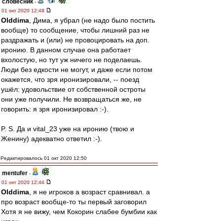
словесник
-
01 окт 2020 12:48
Olddima
, Дима, я убрал (не надо было постить
вообще) то сообщение, чтобы лишний раз не
раздражать и (или) не провоцировать на доп.
иронию. В данном случае она работает
вхолостую, но тут уж ничего не поделаешь.
Люди без едкости не могут, и даже если потом
окажется, что зря иронизировали, -- поезд
ушёл: удовольствие от собственной остроты
они уже получили. Не возвращаться же, не
говорить: я зря иронизировал :-).
P. S. Да и vital_23 уже на иронию (твою и
Женину) адекватно ответил :-).
Редактировалось 01 окт 2020 12:50
mentufer
-
01 окт 2020 12:44
Olddima
, я не игроков а возраст сравнивал. а
про возраст вообще-то ты первый заговорил
Хотя я не вижу, чем Кокорин слабее бумбии как