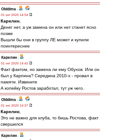
Olddima
-
01 окт 2020 14:54
Карелин
,
Денег нет, а уж замена он или нет станет ясно
позже
Вышли бы они в группу ЛЕ может и купили
поинтереснее
Карелин
-
01 окт 2020 14:42
Факт фактом, но замена ли ему Обухов. Или он
был у Карпина? Середина 2010-х - провал в
памяти. Извините
А копейку Ростов заработал, тут уж чего..
Olddima
-
01 окт 2020 14:37
Карелин
,
Это не важно для клуба, то бишь Ростова, факт
свершился
Карелин
-