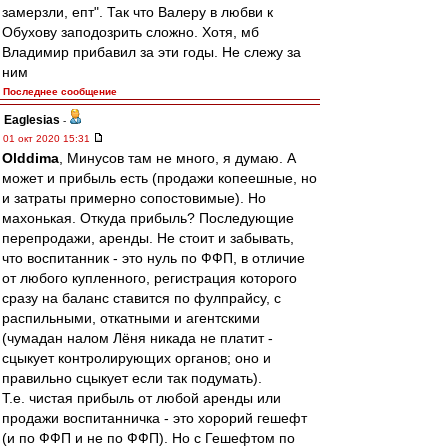
замерзли, епт". Так что Валеру в любви к
Обухову заподозрить сложно. Хотя, мб
Владимир прибавил за эти годы. Не слежу за
ним
Последнее сообщение
Eaglesias
-
01 окт 2020 15:31
Olddima
, Минусов там не много, я думаю. А
может и прибыль есть (продажи копеешные, но
и затраты примерно сопостовимые). Но
махонькая. Откуда прибыль? Последующие
перепродажи, аренды. Не стоит и забывать,
что воспитанник - это нуль по ФФП, в отличие
от любого купленного, регистрация которого
сразу на баланс ставится по фулпрайсу, с
распильными, откатными и агентскими
(чумадан налом Лёня никада не платит -
сцыкует контролирующих органов; оно и
правильно сцыкует если так подумать).
Т.е. чистая прибыль от любой аренды или
продажи воспитанничка - это хорорий гешефт
(и по ФФП и не по ФФП). Но с Гешефтом по