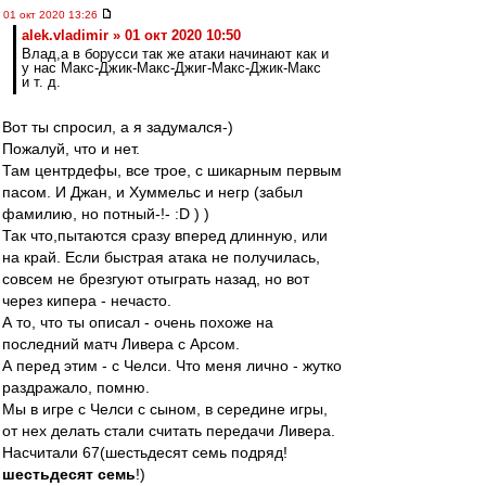
01 окт 2020 13:26
alek.vladimir » 01 окт 2020 10:50
Влад,а в борусси так же атаки начинают как и
у нас Макс-Джик-Макс-Джиг-Макс-Джик-Макс
и т. д.
Вот ты спросил, а я задумался-)
Пожалуй, что и нет.
Там центрдефы, все трое, с шикарным первым
пасом. И Джан, и Хуммельс и негр (забыл
фамилию, но потный-!- :D ) )
Так что,пытаются сразу вперед длинную, или
на край. Если быстрая атака не получилась,
совсем не брезгуют отыграть назад, но вот
через кипера - нечасто.
А то, что ты описал - очень похоже на
последний матч Ливера с Арсом.
А перед этим - с Челси. Что меня лично - жутко
раздражало, помню.
Мы в игре с Челси с сыном, в середине игры,
от нех делать стали считать передачи Ливера.
Насчитали 67(шестьдесят семь подряд!
шестьдесят семь
!)