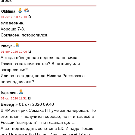
игрок.
Olddima
-
01 окт 2020 12:13
словесник
,
Хорошо 7-8.
Согласен, поторопился.
zmeya
-
01 окт 2020 12:09
А когда обещанная неделя на новичка
Газизова заканчивается? В пятницу или
воскресенье?
Или вот сегодня, когда Николя Рассказова
переподписали?
Карелин
-
01 окт 2020 11:51
Влэйд
» 01 окт 2020 09:40
В ЧР хет-трик Семака ГП уже запланирован. Но
этот план - получится хорошо, нет - и так всё в
России "выиграли" - не главная цель.
А вот подтвердить хочется в ЕК. И надо Покою
нет. Потому и Де Пауль. Или условный Гётце