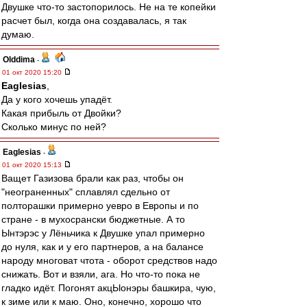
Двушке что-то застопорилось. Не на те копейки
расчет был, когда она создавалась, я так
думаю.
Olddima
-
01 окт 2020 15:20
Eaglesias
,
Да у кого хочешь упадёт.
Какая прибыль от Двойки?
Сколько минус по ней?
Eaglesias
-
01 окт 2020 15:13
Ващет Газизова брали как раз, чтобы он
"неограненных" сплавлял сдельно от
полторашки примерно уевро в Европы и по
стране - в мухосрански бюджетные. А то
Ынтэрэс у Лёньчика к Двушке упал примерно
до нуля, как и у его партнеров, а на балансе
народу многоват чтота - оборот средствов надо
снижать. Вот и взяли, ага. Но что-то пока не
гладко идёт. Погонят акцЫонэры башкира, чую,
к зиме или к маю. Оно, конечно, хорошо что