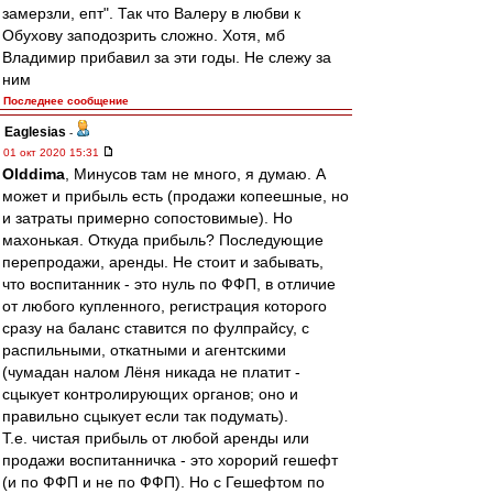
замерзли, епт". Так что Валеру в любви к
Обухову заподозрить сложно. Хотя, мб
Владимир прибавил за эти годы. Не слежу за
ним
Последнее сообщение
Eaglesias
-
01 окт 2020 15:31
Olddima
, Минусов там не много, я думаю. А
может и прибыль есть (продажи копеешные, но
и затраты примерно сопостовимые). Но
махонькая. Откуда прибыль? Последующие
перепродажи, аренды. Не стоит и забывать,
что воспитанник - это нуль по ФФП, в отличие
от любого купленного, регистрация которого
сразу на баланс ставится по фулпрайсу, с
распильными, откатными и агентскими
(чумадан налом Лёня никада не платит -
сцыкует контролирующих органов; оно и
правильно сцыкует если так подумать).
Т.е. чистая прибыль от любой аренды или
продажи воспитанничка - это хорорий гешефт
(и по ФФП и не по ФФП). Но с Гешефтом по