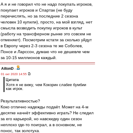
А я и не говорил что не надо покупать игроков,
покупает игроков и Спартак (не буду
перечислять, но за последние 2 сезона
человек 10 купили), просто, на мой взгляд, нет
смысла возводить покупку игроков в культ
(работу на трансферном рынке это совсем не
отменяет). Посмотрим кстати за сколько уйдут
в Европу через 2-3 сезона те же Соболев,
Понсе и Ларссон, думаю что не дешевле чем
за 10-15 миллионов каждый.
AiltonD
-
01 окт 2020 14:55
Цитата
Хотя я не вижу, чем Кокорин слабее бумбии
как игрок.
Результативностью?
Коко отлично надежды подаёт. Может на 4-м
десятке начнёт эффективно играть? Не следил
за его карьерой, но навскидку один сезон
неплохо где-то поиграл, а в основном, не
понос, так золотуха.