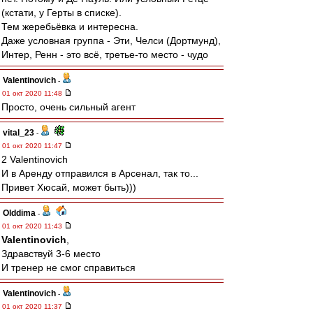
(кстати, у Герты в списке).
Тем жеребьёвка и интересна.
Даже условная группа - Эти, Челси (Дортмунд),
Интер, Ренн - это всё, третье-то место - чудо
Valentinovich
-
01 окт 2020 11:48
Просто, очень сильный агент
vital_23
-
01 окт 2020 11:47
2 Valentinovich
И в Аренду отправился в Арсенал, так то...
Привет Хюсай, может быть)))
Olddima
-
01 окт 2020 11:43
Valentinovich
,
Здравствуй 3-6 место
И тренер не смог справиться
Valentinovich
-
01 окт 2020 11:37