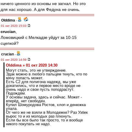
ничего ценного из основы не загнал. Но это
для нас хорошо. А для Федуна не очинь.
Olddima
-
01 окт 2020 15:03
crucian
,
Ломовицкий с Мелкадзе уйдут за 10-15
сцепкой?
crucian
-
01 окт 2020 14:59
Olddima » 01 окт 2020 14:30
Могут стать, это не утверждение.
Эдак можно в любого пальцем ткнуть, кто по
мячу попасть может.
Есть С2 для полигона надежд, мы уже
докатились, что и первое место вроде не
очень надо и свои пусть поподрастут.
Подождём.
У основы задача, здесь и сейчас. Может -
вперёд, нет свободен.
Купил Шомуродова Ростов, хлоп и денюжка
упала.
От чего же не взяли в Молодежке? Раз Узбек
вырос то и из молодых раз плюнуть.
Если бы все было так просто, то и вообще
никого покупать не надо.