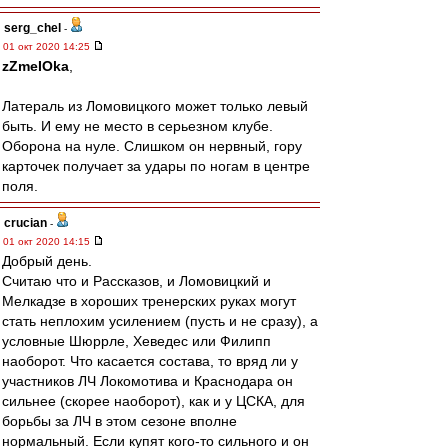
serg_chel
-
01 окт 2020 14:25
zZmeIOka
,
Латераль из Ломовицкого может только левый
быть. И ему не место в серьезном клубе.
Оборона на нуле. Слишком он нервный, гору
карточек получает за удары по ногам в центре
поля.
crucian
-
01 окт 2020 14:15
Добрый день.
Считаю что и Рассказов, и Ломовицкий и
Мелкадзе в хороших тренерских руках могут
стать неплохим усилением (пусть и не сразу), а
условные Шюррле, Хеведес или Филипп
наоборот. Что касается состава, то вряд ли у
участников ЛЧ Локомотива и Краснодара он
сильнее (скорее наоборот), как и у ЦСКА, для
борьбы за ЛЧ в этом сезоне вполне
нормальный. Если купят кого-то сильного и он