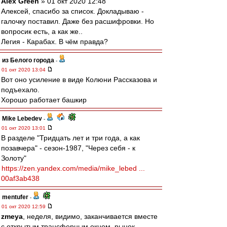
Alex Green
» 01 окт 2020 12:48
Алексей, спасибо за список. Докладываю -
галочку поставил. Даже без расшифровки. Но
вопросик есть, а как же..
Легия - Карабах. В чём правда?
из Белого города
-
01 окт 2020 13:04
Вот оно усиление в виде Колюни Рассказова и
подъехало.
Хорошо работает башкир
Mike Lebedev
-
01 окт 2020 13:01
В разделе "Тридцать лет и три года, а как
позавчера" - сезон-1987, "Через себя - к
Золоту"
https://zen.yandex.com/media/mike_lebed ...
00af3ab438
mentufer
-
01 окт 2020 12:59
zmeya
, неделя, видимо, заканчивается вместе
с открытым трансферным окном. рынок