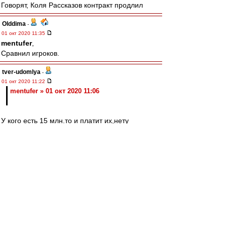
Говорят, Коля Рассказов контракт продлил
Olddima
-
01 окт 2020 11:35
mentufer
,
Сравнил игроков.
tver-udomlya
-
01 окт 2020 11:22
mentufer » 01 окт 2020 11:06
У кого есть 15 млн.то и платит их,нету
стандартизированного рынка игроков,и у
игроков нет универсальной стоимости.
Азартный
-
01 окт 2020 11:18
Эх, был бы я скаутом в Интере в Италии
Продал бы я Эриксона с Видалем,
На вырученное взял бы русского бриллианта -
Увидев Мелкадзе затрепетали бы Ювентусы и
Аталанты.