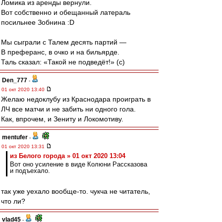
Ломика из аренды вернули.
Вот собственно и обещанный латераль
посильнее Зобнина :D
Мы сыграли с Талем десять партий —
В преферанс, в очко и на бильярде.
Таль сказал: «Такой не подведёт!» (с)
Den_777
-
01 окт 2020 13:40
Желаю недоклубу из Краснодара проиграть в
ЛЧ все матчи и не забить ни одного гола.
Как, впрочем, и Зениту и Локомотиву.
mentufer
-
01 окт 2020 13:31
из Белого города » 01 окт 2020 13:04
Вот оно усиление в виде Колюни Рассказова
и подъехало.
так уже уехало вообще-то. чукча не читатель,
что ли?
vlad45
-