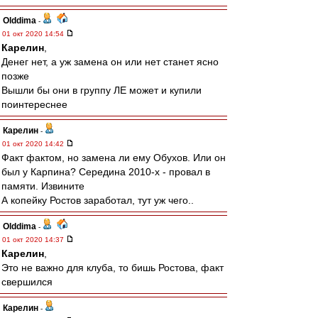
Olddima
-
01 окт 2020 14:54
Карелин
,
Денег нет, а уж замена он или нет станет ясно
позже
Вышли бы они в группу ЛЕ может и купили
поинтереснее
Карелин
-
01 окт 2020 14:42
Факт фактом, но замена ли ему Обухов. Или он
был у Карпина? Середина 2010-х - провал в
памяти. Извините
А копейку Ростов заработал, тут уж чего..
Olddima
-
01 окт 2020 14:37
Карелин
,
Это не важно для клуба, то бишь Ростова, факт
свершился
Карелин
-