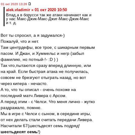
01 окт 2020 13:26
alek.vladimir » 01 окт 2020 10:50
Влад,а в борусси так же атаки начинают как и
у нас Макс-Джик-Макс-Джиг-Макс-Джик-Макс
и т. д.
Вот ты спросил, а я задумался-)
Пожалуй, что и нет.
Там центрдефы, все трое, с шикарным первым
пасом. И Джан, и Хуммельс и негр (забыл
фамилию, но потный-!- :D ) )
Так что,пытаются сразу вперед длинную, или
на край. Если быстрая атака не получилась,
совсем не брезгуют отыграть назад, но вот
через кипера - нечасто.
А то, что ты описал - очень похоже на
последний матч Ливера с Арсом.
А перед этим - с Челси. Что меня лично - жутко
раздражало, помню.
Мы в игре с Челси с сыном, в середине игры,
от нех делать стали считать передачи Ливера.
Насчитали 67(шестьдесят семь подряд!
шестьдесят семь
!)