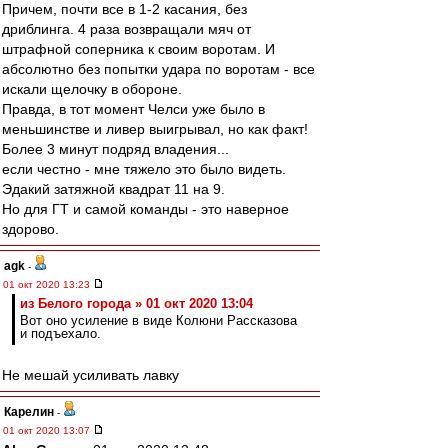
Причем, почти все в 1-2 касания, без
дриблинга. 4 раза возвращали мяч от
штрафной соперника к своим воротам. И
абсолютно без попытки удара по воротам - все
искали щелочку в обороне.
Правда, в тот момент Челси уже было в
меньшинстве и ливер выигрывал, но как факт!
Более 3 минут подряд владения...
если честно - мне тяжело это было видеть.
Эдакий затяжной квадрат 11 на 9.
Но для ГТ и самой команды - это наверное
здорово.
agk
-
01 окт 2020 13:23
из Белого города » 01 окт 2020 13:04
Вот оно усиление в виде Колюни Рассказова
и подъехало.
Не мешай усиливать лавку
Карелин
-
01 окт 2020 13:07