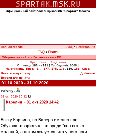
Официальный сайт болельщиков ФК "Спартак" Москва
Полная версия
Вход
•
Регистрация
FAQ
•
Поиск
Общение на сайте
Гостевая книга ВВ
»
Пред. тема
|
След. тема
Страница
180
из
181
[ Сообщений: 9048 ]
На страницу
Пред.
1
...
177
,
178
,
179
,
180
,
181
След.
Начать новую тему
Добавить
Версия для печати
01.10.2020 - 31.10.2020
naivniy
-
01 окт 2020 15:32
Карелин » 01 окт 2020 14:42
Был у Карпина, но Валера именно про
Обухова говорил что- то вроде "вон вышел
молодой, а потом жалуется, что у него ноги