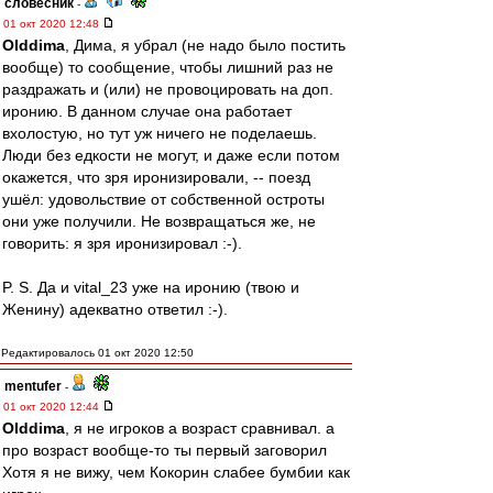
словесник
-
01 окт 2020 12:48
Olddima
, Дима, я убрал (не надо было постить
вообще) то сообщение, чтобы лишний раз не
раздражать и (или) не провоцировать на доп.
иронию. В данном случае она работает
вхолостую, но тут уж ничего не поделаешь.
Люди без едкости не могут, и даже если потом
окажется, что зря иронизировали, -- поезд
ушёл: удовольствие от собственной остроты
они уже получили. Не возвращаться же, не
говорить: я зря иронизировал :-).
P. S. Да и vital_23 уже на иронию (твою и
Женину) адекватно ответил :-).
Редактировалось 01 окт 2020 12:50
mentufer
-
01 окт 2020 12:44
Olddima
, я не игроков а возраст сравнивал. а
про возраст вообще-то ты первый заговорил
Хотя я не вижу, чем Кокорин слабее бумбии как