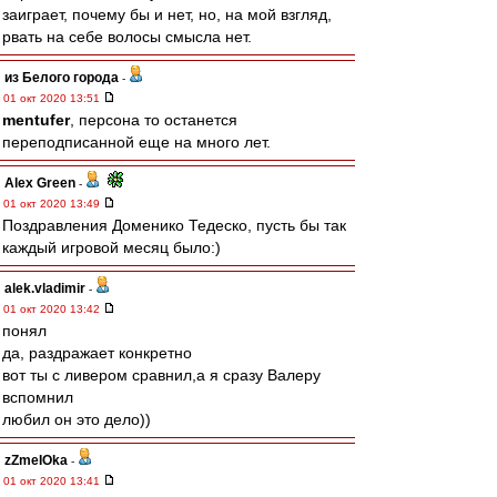
заиграет, почему бы и нет, но, на мой взгляд,
рвать на себе волосы смысла нет.
из Белого города
-
01 окт 2020 13:51
mentufer
, персона то останется
переподписанной еще на много лет.
Alex Green
-
01 окт 2020 13:49
Поздравления Доменико Тедеско, пусть бы так
каждый игровой месяц было:)
alek.vladimir
-
01 окт 2020 13:42
понял
да, раздражает конкретно
вот ты с ливером сравнил,а я сразу Валеру
вспомнил
любил он это дело))
zZmeIOka
-
01 окт 2020 13:41