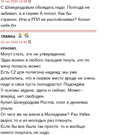
01 окт 2020 14:36
С Шомуродовым обождать надо. Полгода не
забивал, а в серию А попал. Как бы
странно..Или в РПЛ не расплёскивал? Копил
себя,бгг
Olddima
-
01 окт 2020 14:30
crucian
,
Могут стать, это не утверждение.
Эдак можно в любого пальцем ткнуть, кто по
мячу попасть может.
Есть С2 для полигона надежд, мы уже
докатились, что и первое место вроде не очень
надо и свои пусть поподрастут. Подождём.
У основы задача, здесь и сейчас. Может -
вперёд, нет свободен.
Купил Шомуродова Ростов, хлоп и денюжка
упала.
От чего же не взяли в Молодежке? Раз Узбек
вырос то и из молодых раз плюнуть.
Если бы все было так просто, то и вообще
никого покупать не надо.