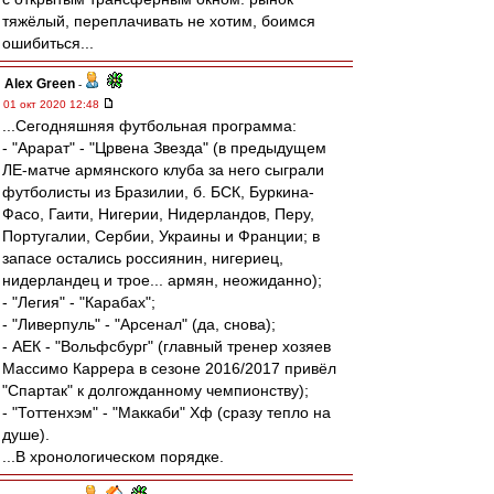
тяжёлый, переплачивать не хотим, боимся
ошибиться...
Alex Green
-
01 окт 2020 12:48
...Сегодняшняя футбольная программа:
- "Арарат" - "Црвена Звезда" (в предыдущем
ЛЕ-матче армянского клуба за него сыграли
футболисты из Бразилии, б. БСК, Буркина-
Фасо, Гаити, Нигерии, Нидерландов, Перу,
Португалии, Сербии, Украины и Франции; в
запасе остались россиянин, нигериец,
нидерландец и трое... армян, неожиданно);
- "Легия" - "Карабах";
- "Ливерпуль" - "Арсенал" (да, снова);
- АЕК - "Вольфсбург" (главный тренер хозяев
Массимо Каррера в сезоне 2016/2017 привёл
"Спартак" к долгожданному чемпионству);
- "Тоттенхэм" - "Маккаби" Хф (сразу тепло на
душе).
...В хронологическом порядке.