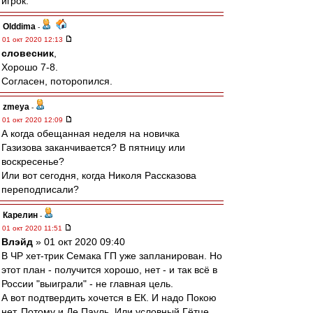
игрок.
Olddima
-
01 окт 2020 12:13
словесник
,
Хорошо 7-8.
Согласен, поторопился.
zmeya
-
01 окт 2020 12:09
А когда обещанная неделя на новичка
Газизова заканчивается? В пятницу или
воскресенье?
Или вот сегодня, когда Николя Рассказова
переподписали?
Карелин
-
01 окт 2020 11:51
Влэйд
» 01 окт 2020 09:40
В ЧР хет-трик Семака ГП уже запланирован. Но
этот план - получится хорошо, нет - и так всё в
России "выиграли" - не главная цель.
А вот подтвердить хочется в ЕК. И надо Покою
нет. Потому и Де Пауль. Или условный Гётце