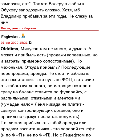
замерзли, епт". Так что Валеру в любви к
Обухову заподозрить сложно. Хотя, мб
Владимир прибавил за эти годы. Не слежу за
ним
Последнее сообщение
Eaglesias
-
01 окт 2020 15:31
Olddima
, Минусов там не много, я думаю. А
может и прибыль есть (продажи копеешные, но
и затраты примерно сопостовимые). Но
махонькая. Откуда прибыль? Последующие
перепродажи, аренды. Не стоит и забывать,
что воспитанник - это нуль по ФФП, в отличие
от любого купленного, регистрация которого
сразу на баланс ставится по фулпрайсу, с
распильными, откатными и агентскими
(чумадан налом Лёня никада не платит -
сцыкует контролирующих органов; оно и
правильно сцыкует если так подумать).
Т.е. чистая прибыль от любой аренды или
продажи воспитанничка - это хорорий гешефт
(и по ФФП и не по ФФП). Но с Гешефтом по