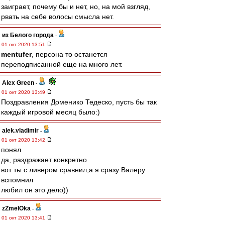
заиграет, почему бы и нет, но, на мой взгляд,
рвать на себе волосы смысла нет.
из Белого города
-
01 окт 2020 13:51
mentufer
, персона то останется
переподписанной еще на много лет.
Alex Green
-
01 окт 2020 13:49
Поздравления Доменико Тедеско, пусть бы так
каждый игровой месяц было:)
alek.vladimir
-
01 окт 2020 13:42
понял
да, раздражает конкретно
вот ты с ливером сравнил,а я сразу Валеру
вспомнил
любил он это дело))
zZmeIOka
-
01 окт 2020 13:41