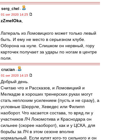
serg_chel
-
01 окт 2020 14:25
zZmeIOka
,
Латераль из Ломовицкого может только левый
быть. И ему не место в серьезном клубе.
Оборона на нуле. Слишком он нервный, гору
карточек получает за удары по ногам в центре
поля.
crucian
-
01 окт 2020 14:15
Добрый день.
Считаю что и Рассказов, и Ломовицкий и
Мелкадзе в хороших тренерских руках могут
стать неплохим усилением (пусть и не сразу), а
условные Шюррле, Хеведес или Филипп
наоборот. Что касается состава, то вряд ли у
участников ЛЧ Локомотива и Краснодара он
сильнее (скорее наоборот), как и у ЦСКА, для
борьбы за ЛЧ в этом сезоне вполне
нормальный. Если купят кого-то сильного и он