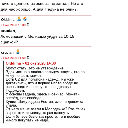
ничего ценного из основы не загнал. Но это
для нас хорошо. А для Федуна не очинь.
Olddima
-
01 окт 2020 15:03
crucian
,
Ломовицкий с Мелкадзе уйдут за 10-15
сцепкой?
crucian
-
01 окт 2020 14:59
Olddima » 01 окт 2020 14:30
Могут стать, это не утверждение.
Эдак можно в любого пальцем ткнуть, кто по
мячу попасть может.
Есть С2 для полигона надежд, мы уже
докатились, что и первое место вроде не
очень надо и свои пусть поподрастут.
Подождём.
У основы задача, здесь и сейчас. Может -
вперёд, нет свободен.
Купил Шомуродова Ростов, хлоп и денюжка
упала.
От чего же не взяли в Молодежке? Раз Узбек
вырос то и из молодых раз плюнуть.
Если бы все было так просто, то и вообще
никого покупать не надо.