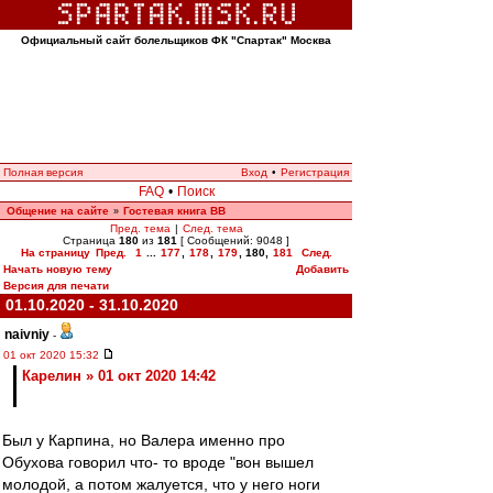
Официальный сайт болельщиков ФК "Спартак" Москва
Полная версия
Вход
•
Регистрация
FAQ
•
Поиск
Общение на сайте
Гостевая книга ВВ
»
Пред. тема
|
След. тема
Страница
180
из
181
[ Сообщений: 9048 ]
На страницу
Пред.
1
...
177
,
178
,
179
,
180
,
181
След.
Начать новую тему
Добавить
Версия для печати
01.10.2020 - 31.10.2020
naivniy
-
01 окт 2020 15:32
Карелин » 01 окт 2020 14:42
Был у Карпина, но Валера именно про
Обухова говорил что- то вроде "вон вышел
молодой, а потом жалуется, что у него ноги