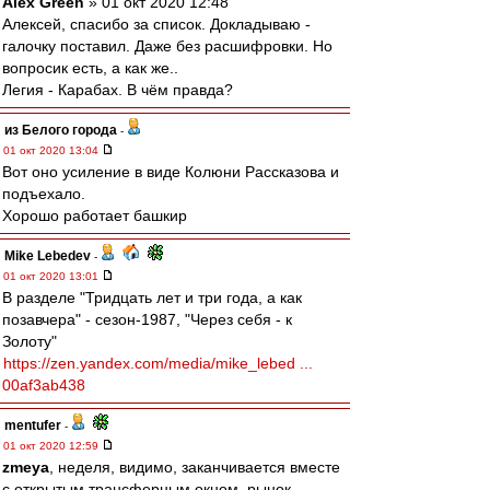
Alex Green
» 01 окт 2020 12:48
Алексей, спасибо за список. Докладываю -
галочку поставил. Даже без расшифровки. Но
вопросик есть, а как же..
Легия - Карабах. В чём правда?
из Белого города
-
01 окт 2020 13:04
Вот оно усиление в виде Колюни Рассказова и
подъехало.
Хорошо работает башкир
Mike Lebedev
-
01 окт 2020 13:01
В разделе "Тридцать лет и три года, а как
позавчера" - сезон-1987, "Через себя - к
Золоту"
https://zen.yandex.com/media/mike_lebed ...
00af3ab438
mentufer
-
01 окт 2020 12:59
zmeya
, неделя, видимо, заканчивается вместе
с открытым трансферным окном. рынок