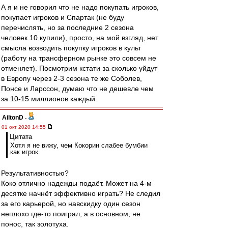
А я и не говорил что не надо покупать игроков,
покупает игроков и Спартак (не буду
перечислять, но за последние 2 сезона
человек 10 купили), просто, на мой взгляд, нет
смысла возводить покупку игроков в культ
(работу на трансферном рынке это совсем не
отменяет). Посмотрим кстати за сколько уйдут
в Европу через 2-3 сезона те же Соболев,
Понсе и Ларссон, думаю что не дешевле чем
за 10-15 миллионов каждый.
AiltonD
-
01 окт 2020 14:55
Цитата
Хотя я не вижу, чем Кокорин слабее бумбии
как игрок.
Результативностью?
Коко отлично надежды подаёт. Может на 4-м
десятке начнёт эффективно играть? Не следил
за его карьерой, но навскидку один сезон
неплохо где-то поиграл, а в основном, не
понос, так золотуха.