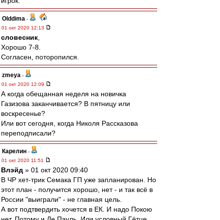
игрок.
Olddima
-
01 окт 2020 12:13
словесник
,
Хорошо 7-8.
Согласен, поторопился.
zmeya
-
01 окт 2020 12:09
А когда обещанная неделя на новичка
Газизова заканчивается? В пятницу или
воскресенье?
Или вот сегодня, когда Николя Рассказова
переподписали?
Карелин
-
01 окт 2020 11:51
Влэйд
» 01 окт 2020 09:40
В ЧР хет-трик Семака ГП уже запланирован. Но
этот план - получится хорошо, нет - и так всё в
России "выиграли" - не главная цель.
А вот подтвердить хочется в ЕК. И надо Покою
нет. Потому и Де Пауль. Или условный Гётце