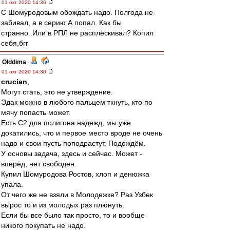
01 окт 2020 14:36
С Шомуродовым обождать надо. Полгода не
забивал, а в серию А попал. Как бы
странно..Или в РПЛ не расплёскивал? Копил
себя,бгг
Olddima
-
01 окт 2020 14:30
crucian
,
Могут стать, это не утверждение.
Эдак можно в любого пальцем ткнуть, кто по
мячу попасть может.
Есть С2 для полигона надежд, мы уже
докатились, что и первое место вроде не очень
надо и свои пусть поподрастут. Подождём.
У основы задача, здесь и сейчас. Может -
вперёд, нет свободен.
Купил Шомуродова Ростов, хлоп и денюжка
упала.
От чего же не взяли в Молодежке? Раз Узбек
вырос то и из молодых раз плюнуть.
Если бы все было так просто, то и вообще
никого покупать не надо.