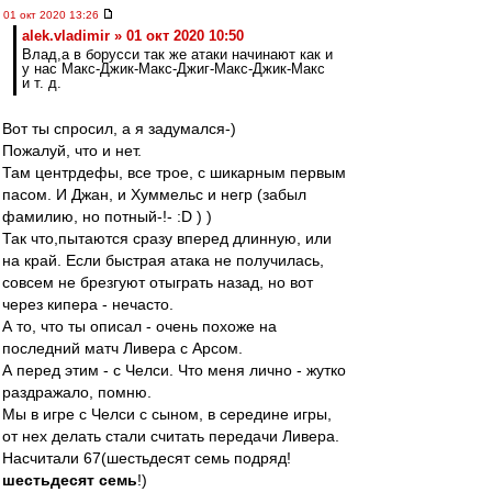
01 окт 2020 13:26
alek.vladimir » 01 окт 2020 10:50
Влад,а в борусси так же атаки начинают как и
у нас Макс-Джик-Макс-Джиг-Макс-Джик-Макс
и т. д.
Вот ты спросил, а я задумался-)
Пожалуй, что и нет.
Там центрдефы, все трое, с шикарным первым
пасом. И Джан, и Хуммельс и негр (забыл
фамилию, но потный-!- :D ) )
Так что,пытаются сразу вперед длинную, или
на край. Если быстрая атака не получилась,
совсем не брезгуют отыграть назад, но вот
через кипера - нечасто.
А то, что ты описал - очень похоже на
последний матч Ливера с Арсом.
А перед этим - с Челси. Что меня лично - жутко
раздражало, помню.
Мы в игре с Челси с сыном, в середине игры,
от нех делать стали считать передачи Ливера.
Насчитали 67(шестьдесят семь подряд!
шестьдесят семь
!)