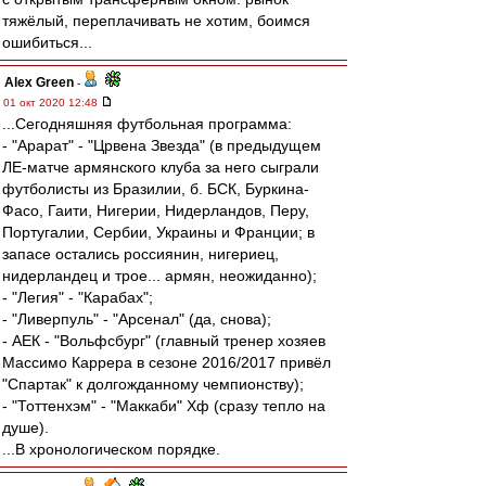
тяжёлый, переплачивать не хотим, боимся
ошибиться...
Alex Green
-
01 окт 2020 12:48
...Сегодняшняя футбольная программа:
- "Арарат" - "Црвена Звезда" (в предыдущем
ЛЕ-матче армянского клуба за него сыграли
футболисты из Бразилии, б. БСК, Буркина-
Фасо, Гаити, Нигерии, Нидерландов, Перу,
Португалии, Сербии, Украины и Франции; в
запасе остались россиянин, нигериец,
нидерландец и трое... армян, неожиданно);
- "Легия" - "Карабах";
- "Ливерпуль" - "Арсенал" (да, снова);
- АЕК - "Вольфсбург" (главный тренер хозяев
Массимо Каррера в сезоне 2016/2017 привёл
"Спартак" к долгожданному чемпионству);
- "Тоттенхэм" - "Маккаби" Хф (сразу тепло на
душе).
...В хронологическом порядке.