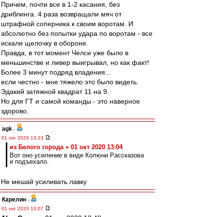
Причем, почти все в 1-2 касания, без
дриблинга. 4 раза возвращали мяч от
штрафной соперника к своим воротам. И
абсолютно без попытки удара по воротам - все
искали щелочку в обороне.
Правда, в тот момент Челси уже было в
меньшинстве и ливер выигрывал, но как факт!
Более 3 минут подряд владения...
если честно - мне тяжело это было видеть.
Эдакий затяжной квадрат 11 на 9.
Но для ГТ и самой команды - это наверное
здорово.
agk
-
01 окт 2020 13:23
из Белого города » 01 окт 2020 13:04
Вот оно усиление в виде Колюни Рассказова
и подъехало.
Не мешай усиливать лавку
Карелин
-
01 окт 2020 13:07