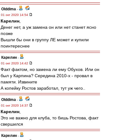
Olddima
-
01 окт 2020 14:54
Карелин
,
Денег нет, а уж замена он или нет станет ясно
позже
Вышли бы они в группу ЛЕ может и купили
поинтереснее
Карелин
-
01 окт 2020 14:42
Факт фактом, но замена ли ему Обухов. Или он
был у Карпина? Середина 2010-х - провал в
памяти. Извините
А копейку Ростов заработал, тут уж чего..
Olddima
-
01 окт 2020 14:37
Карелин
,
Это не важно для клуба, то бишь Ростова, факт
свершился
Карелин
-