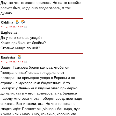
Двушке что-то застопорилось. Не на те копейки
расчет был, когда она создавалась, я так
думаю.
Olddima
-
01 окт 2020 15:20
Eaglesias
,
Да у кого хочешь упадёт.
Какая прибыль от Двойки?
Сколько минус по ней?
Eaglesias
-
01 окт 2020 15:13
Ващет Газизова брали как раз, чтобы он
"неограненных" сплавлял сдельно от
полторашки примерно уевро в Европы и по
стране - в мухосрански бюджетные. А то
Ынтэрэс у Лёньчика к Двушке упал примерно
до нуля, как и у его партнеров, а на балансе
народу многоват чтота - оборот средствов надо
снижать. Вот и взяли, ага. Но что-то пока не
гладко идёт. Погонят акцЫонэры башкира, чую,
к зиме или к маю. Оно, конечно, хорошо что