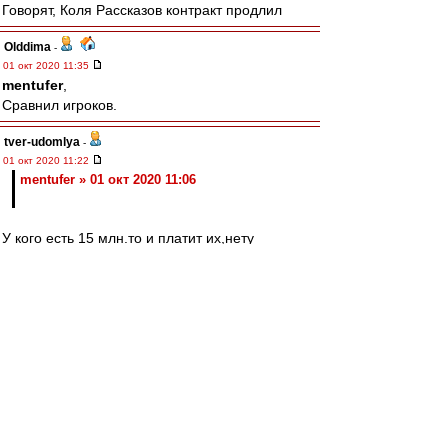
Говорят, Коля Рассказов контракт продлил
Olddima
-
01 окт 2020 11:35
mentufer
,
Сравнил игроков.
tver-udomlya
-
01 окт 2020 11:22
mentufer » 01 окт 2020 11:06
У кого есть 15 млн.то и платит их,нету
стандартизированного рынка игроков,и у
игроков нет универсальной стоимости.
Азартный
-
01 окт 2020 11:18
Эх, был бы я скаутом в Интере в Италии
Продал бы я Эриксона с Видалем,
На вырученное взял бы русского бриллианта -
Увидев Мелкадзе затрепетали бы Ювентусы и
Аталанты.