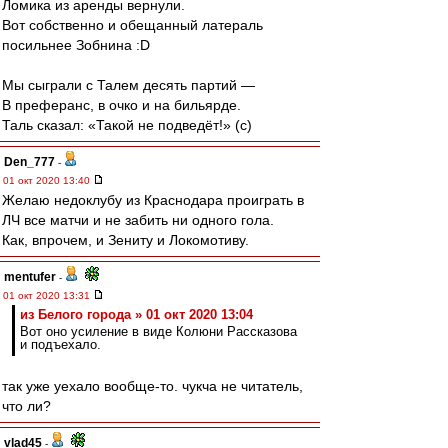
Ломика из аренды вернули.
Вот собственно и обещанный латераль
посильнее Зобнина :D
Мы сыграли с Талем десять партий —
В преферанс, в очко и на бильярде.
Таль сказал: «Такой не подведёт!» (с)
Den_777
-
01 окт 2020 13:40
Желаю недоклубу из Краснодара проиграть в
ЛЧ все матчи и не забить ни одного гола.
Как, впрочем, и Зениту и Локомотиву.
mentufer
-
01 окт 2020 13:31
из Белого города » 01 окт 2020 13:04
Вот оно усиление в виде Колюни Рассказова
и подъехало.
так уже уехало вообще-то. чукча не читатель,
что ли?
vlad45
-