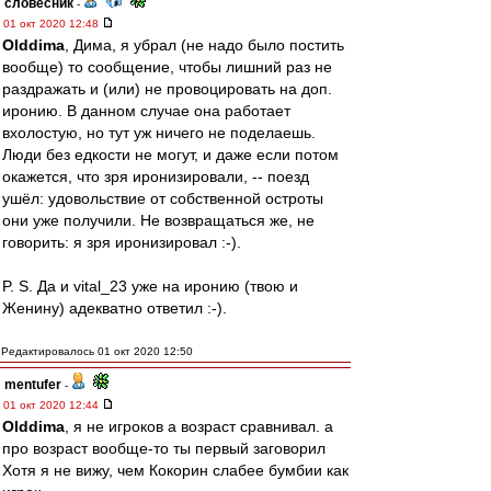
словесник
-
01 окт 2020 12:48
Olddima
, Дима, я убрал (не надо было постить
вообще) то сообщение, чтобы лишний раз не
раздражать и (или) не провоцировать на доп.
иронию. В данном случае она работает
вхолостую, но тут уж ничего не поделаешь.
Люди без едкости не могут, и даже если потом
окажется, что зря иронизировали, -- поезд
ушёл: удовольствие от собственной остроты
они уже получили. Не возвращаться же, не
говорить: я зря иронизировал :-).
P. S. Да и vital_23 уже на иронию (твою и
Женину) адекватно ответил :-).
Редактировалось 01 окт 2020 12:50
mentufer
-
01 окт 2020 12:44
Olddima
, я не игроков а возраст сравнивал. а
про возраст вообще-то ты первый заговорил
Хотя я не вижу, чем Кокорин слабее бумбии как