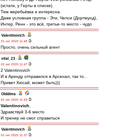
(кстати, у Герты в списке).
Тем жеребьёвка и интересна.
Даже условная группа - Эти, Челси (Дортмунд),
Интер, Ренн - это всё, третье-то место - чудо
Valentinovich
-
01 окт 2020 11:48
Просто, очень сильный агент
vital_23
-
01 окт 2020 11:47
2 Valentinovich
И в Аренду отправился в Арсенал, так то...
Привет Хюсай, может быть)))
Olddima
-
01 окт 2020 11:43
Valentinovich
,
Здравствуй 3-6 место
И тренер не смог справиться
Valentinovich
-
01 окт 2020 11:37