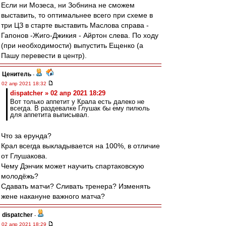
Если ни Мозеса, ни Зобнина не сможем
выставить, то оптимальнее всего при схеме в
три ЦЗ в старте выставить Маслова справа -
Гапонов -Жиго-Джикия - Айртон слева. По ходу
(при необходимости) выпустить Ещенко (а
Пашу перевести в центр).
Ценитель
-
02 апр 2021 18:32
dispatcher » 02 апр 2021 18:29
Вот только аппетит у Крала есть далеко не
всегда. В раздевалке Глушак бы ему пилюль
для аппетита выписывал.
Что за ерунда?
Крал всегда выкладывается на 100%, в отличие
от Глушакова.
Чему Дэнчик может научить спартаковскую
молодёжь?
Сдавать матчи? Сливать тренера? Изменять
жене накануне важного матча?
dispatcher
-
02 апр 2021 18:29