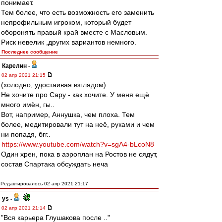
понимает.
Тем более, что есть возможность его заменить
непрофильным игроком, который будет
оборонять правый край вместе с Масловым.
Риск невелик ,других вариантов немного.
Последнее сообщение
Карелин
-
02 апр 2021 21:15
(холодно, удостаивая взглядом)
Не хочите про Сару - как хочите. У меня ещё
много имён, гы..
Вот, например, Аннушка, чем плоха. Тем
более, медитировали тут на неё, руками и чем
ни попадя, бгг..
https://www.youtube.com/watch?v=sgA4-bLcoN8
Один хрен, пока в аэроплан на Ростов не сядут,
состав Спартака обсуждать неча
Редактировалось 02 апр 2021 21:17
ys
-
02 апр 2021 21:14
"Вся карьера Глушакова после .."