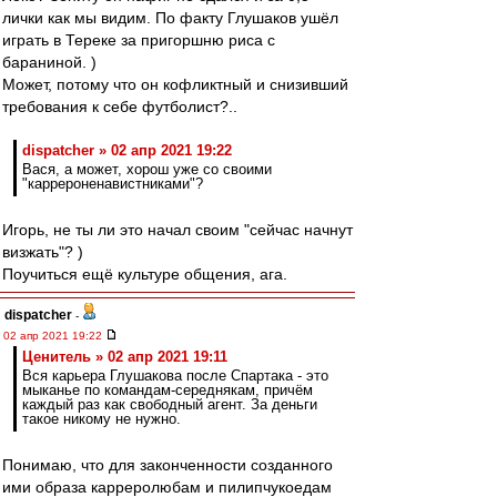
лички как мы видим. По факту Глушаков ушёл
играть в Тереке за пригоршню риса с
бараниной. )
Может, потому что он кофликтный и снизивший
требования к себе футболист?..
dispatcher » 02 апр 2021 19:22
Вася, а может, хорош уже со своими
"каррероненавистниками"?
Игорь, не ты ли это начал своим "сейчас начнут
визжать"? )
Поучиться ещё культуре общения, ага.
dispatcher
-
02 апр 2021 19:22
Ценитель » 02 апр 2021 19:11
Вся карьера Глушакова после Спартака - это
мыканье по командам-середнякам, причём
каждый раз как свободный агент. За деньги
такое никому не нужно.
Понимаю, что для законченности созданного
ими образа карреролюбам и пилипчукоедам