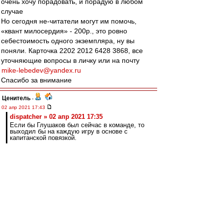
очень хочу порадовать, и порадую в любом
случае
Но сегодня не-читатели могут им помочь,
«квант милосердия» - 200р., это ровно
себестоимость одного экземпляра, ну вы
поняли. Карточка 2202 2012 6428 3868, все
уточняющие вопросы в личку или на почту
mike-lebedev@yandex.ru
Спасибо за внимание
Ценитель
-
02 апр 2021 17:43
dispatcher » 02 апр 2021 17:35
Если бы Глушаков был сейчас в команде, то
выходил бы на каждую игру в основе с
капитанской повязкой.
Бери выше - играющим тренером.
Бухахах.
dispatcher
-
02 апр 2021 17:35
Если бы Глушаков был сейчас в команде, то
выходил бы на каждую игру в основе с