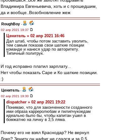
пробьёшься..Все же захотят поздравить
Владимира Евгеньевича, хоть и с прошедшим,
да и вообще..Возобновление жеж
RoughBoy
-
02 апр 2021 19:37
Ценитель » 02 апр 2021 16:46
Дал штаб, чтобы потом заставить уволить,
тем самым показав свои шаткие позиции
команде и нанеся удар по авторитету.
Типичный политрук.
И год исправно платил зарплату...
Нет чтобы показать Саре и Ко шаткие позиции.
:)
Ценитель
-
02 апр 2021 19:30
dispatcher » 02 апр 2021 19:22
Понимаю, что для законченности созданного
ими образа карреролюбам и пилипчукоедам
идеально было бы, чтобы капитан ушел в
бомжатню на личку в 3,5 ляма.
Почему его не взял Краснодар? Не вернул
Локо? Зениту он нафиг не сдался и за 0,5