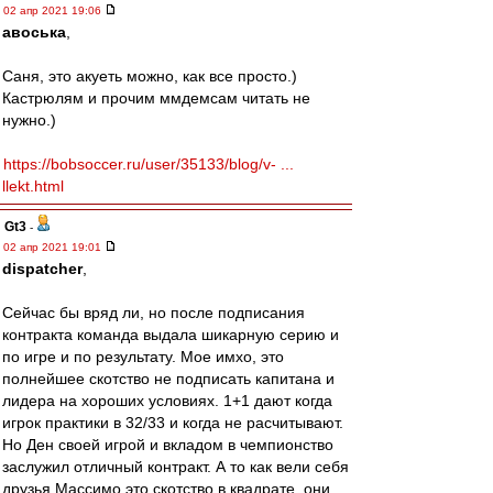
02 апр 2021 19:06
авоська
,
Саня, это акуеть можно, как все просто.)
Кастрюлям и прочим ммдемсам читать не
нужно.)
https://bobsoccer.ru/user/35133/blog/v- ...
llekt.html
Gt3
-
02 апр 2021 19:01
dispatcher
,
Сейчас бы вряд ли, но после подписания
контракта команда выдала шикарную серию и
по игре и по результату. Мое имхо, это
полнейшее скотство не подписать капитана и
лидера на хороших условиях. 1+1 дают когда
игрок практики в 32/33 и когда не расчитывают.
Но Ден своей игрой и вкладом в чемпионство
заслужил отличный контракт. А то как вели себя
друзья Массимо это скотство в квадрате, они