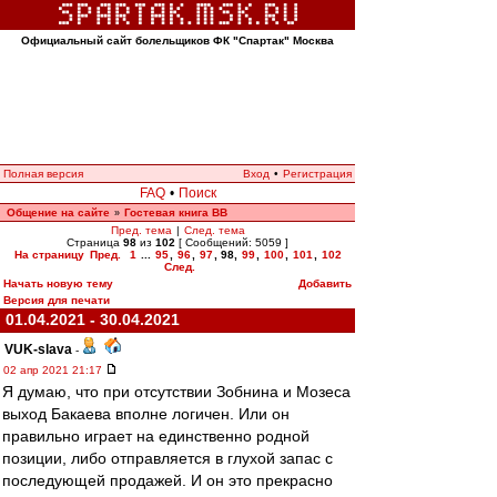
Официальный сайт болельщиков ФК "Спартак" Москва
Полная версия
Вход
•
Регистрация
FAQ
•
Поиск
Общение на сайте
Гостевая книга ВВ
»
Пред. тема
|
След. тема
Страница
98
из
102
[ Сообщений: 5059 ]
На страницу
Пред.
1
...
95
,
96
,
97
,
98
,
99
,
100
,
101
,
102
След.
Начать новую тему
Добавить
Версия для печати
01.04.2021 - 30.04.2021
VUK-slava
-
02 апр 2021 21:17
Я думаю, что при отсутствии Зобнина и Мозеса
выход Бакаева вполне логичен. Или он
правильно играет на единственно родной
позиции, либо отправляется в глухой запас с
последующей продажей. И он это прекрасно