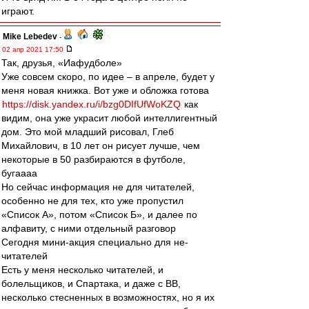
играют.
Mike Lebedev
-
02 апр 2021 17:50
Так, друзья, «Иафудболе»
Уже совсем скоро, по идее – в апреле, будет у
меня новая книжка. Вот уже и обложка готова
https://disk.yandex.ru/i/bzg0DIfUfWoKZQ
как
видим, она уже украсит любой интеллигентный
дом. Это мой младший рисовал, Глеб
Михайлович, в 10 лет он рисует лучше, чем
некоторые в 50 разбираются в футболе,
бугаааа
Но сейчас информация не для читателей,
особенно не для тех, кто уже пропустил
«Список А», потом «Список Б», и далее по
алфавиту, с ними отдельный разговор
Сегодня мини-акция специально для не-
читателей
Есть у меня несколько читателей, и
болельщиков, и Спартака, и даже с ВВ,
несколько стесненных в возможностях, но я их