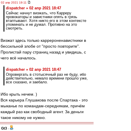
02 апр 2021 19:11
dispatcher » 02 апр 2021 18:47
Сейчас начнут визжать, что Карреру
провокаторы и завистники опять в грязь
втаптывают. Хотя никто его в этом контексте
упоминать и не думал. Противно на это
смотреть.
Визжат здесь только каррероненавистники в
бессильной злобе от "просто повторите".
Пролистай пару страниц назад и увидишь, с
чего всё началось.
dispatcher » 02 апр 2021 18:47
Опровергать в стотысячный раз не буду, ибо
действительно, немало времени прошло уже,
все сказано, и заебало.
Ибо крыть нечем. )
Вся карьера Глушакова после Спартака - это
мыканье по командам-середнякам, причём
каждый раз как свободный агент. За деньги
такое никому не нужно.
Gt3
-