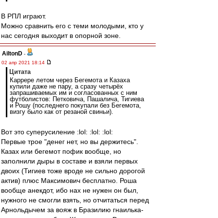
В РПЛ играют.
Можно сравнить его с теми молодыми, кто у
нас сегодня выходит в опорной зоне.
AiltonD
-
02 апр 2021 18:14
Цитата
Каррере летом через Бегемота и Казаха
купили даже не пару, а сразу четырёх
запрашиваемых им и согласованных с ним
футболистов: Петковича, Пашалича, Тигиева
и Рошу (последнего покупали без Бегемота,
визгу было как от резаной свиньи).
Вот это суперусиление :lol: :lol: :lol:
Первые трое "денег нет, но вы держитесь".
Казах или бегемот пофик вообще, но
заполнили дыры в составе и взяли первых
двоих (Тигиев тоже вроде не сильно дорогой
актив) плюс Максимович бесплатно. Роша
вообще анекдот, ибо нах не нужен он был,
нужного не смогли взять, но отчитаться перед
Арнольдычем за вояж в Бразилию гнаилька-