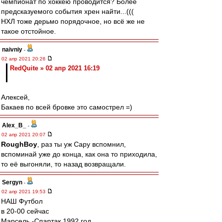
чемпионат по хоккею проводится? Более
предсказуемого события хрен найти...(((
НХЛ тоже дерьмо порядочное, но всё же не
такое отстойное.
naivniy
-
02 апр 2021 20:26
RedQuite » 02 апр 2021 16:19
Алексей,
Бакаев по всей бровке это самострел =)
Alex_B_
-
02 апр 2021 20:07
RoughBoy
, раз ты уж Сару вспомнил,
вспоминай уже до конца, как она то приходила,
то её выгоняли, то назад возвращали.
Sergyn
-
02 апр 2021 19:53
НАШ Футбол
в 20-00 сейчас
Марсель -Спартак 1992 год