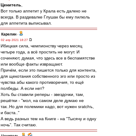
Ценитель
,
Вот только аппетит у Крала есть далеко не
всегда. В раздевалке Глушак бы ему пилюль
для аппетита выписывал.
Карелин
-
02 апр 2021 18:27
Ибицкая сила, чемпионству через месяц
четыре года, а всё простить не могут. И
сочиняют, думая, что здесь все в беспамятстве
или вообще факты извращают.
Причём, если это пишется только для контента,
для щекотания собственного эго или просто из
чувства абы какого противоречия, то ещё
полбеды. А если нет?
Хоть бы ставили реперы - звездочки, там,
решётки - "мол, на самом деле думаю не
так..Но для полемики надо, вот нужен sratchъ,
и баста.."
А ведь разных тем на Книге - на "Тысячу и одну
ночь". Так считаю.