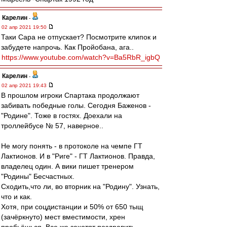
Карелин
-
02 апр 2021 19:50
Таки Сара не отпускает? Посмотрите клипок и
забудете напрочь. Как Пройобана, ага..
https://www.youtube.com/watch?v=Ba5RbR_igbQ
Карелин
-
02 апр 2021 19:43
В прошлом игроки Спартака продолжают
забивать победные голы. Сегодня Баженов -
"Родине". Тоже в гостях. Доехали на
троллейбусе № 57, наверное..
Не могу понять - в протоколе на чемпе ГТ
Лактионов. И в "Риге" - ГТ Лактионов. Правда,
владелец один. А вики пишет тренером
"Родины" Бесчастных.
Сходить,что ли, во вторник на "Родину". Узнать,
что и как.
Хотя, при соцдистанции и 50% от 650 тыщ
(зачёркнуто) мест вместимости, хрен