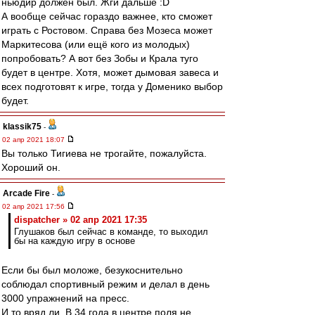
ньюдир должен был. Жги дальше :D
А вообще сейчас гораздо важнее, кто сможет
играть с Ростовом. Справа без Мозеса может
Маркитесова (или ещё кого из молодых)
попробовать? А вот без Зобы и Крала туго
будет в центре. Хотя, может дымовая завеса и
всех подготовят к игре, тогда у Доменико выбор
будет.
klassik75
-
02 апр 2021 18:07
Вы только Тигиева не трогайте, пожалуйста.
Хороший он.
Arcade Fire
-
02 апр 2021 17:56
dispatcher » 02 апр 2021 17:35
Глушаков был сейчас в команде, то выходил
бы на каждую игру в основе
Если бы был моложе, безукоснительно
соблюдал спортивный режим и делал в день
3000 упражнений на пресс.
И то вряд ли. В 34 года в центре поля не