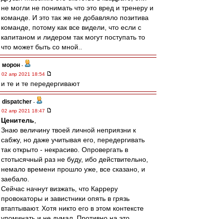
не могли не понимать что это вред и тренеру и
команде. И это так же не добавляло позитива
команде, потому как все видели, что если с
капитаном и лидером так могут поступать то
что может быть со мной..
морон
-
02 апр 2021 18:54
и те и те передергивают
dispatcher
-
02 апр 2021 18:47
Ценитель
,
Знаю величину твоей личной неприязни к
сабжу, но даже учитывая его, передергивать
так открыто - некрасиво. Опровергать в
стотысячный раз не буду, ибо действительно,
немало времени прошло уже, все сказано, и
заебало.
Сейчас начнут визжать, что Карреру
провокаторы и завистники опять в грязь
втаптывают. Хотя никто его в этом контексте
упоминать и не думал. Противно на это