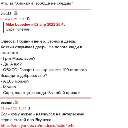
Что, за "Химками" вообще не следим?
лео22
-
02 апр 2021 21:11
Mike Lebedev » 02 апр 2021 20:45
Сара почётче
Одесса. Поздний вечер. Звонок в дверь.
Хозяин открывает дверь. На пороге люди в
штатском.
- Гр-н Михельсон?
- Да. А шо?
- ОБХСС. Говорят вы скрываете 100 кг золота.
Выдадите добровольно?
- А 105 можно?
- Можно.
- Сара, золотце, выходи. За тобой пришли.
dudine
-
02 апр 2021 21:05
Если кому нужно - наткнулся на интересную
серию статей про Якушева.
https://zen.yandex.ru/media/id/5c5d4e4c ...