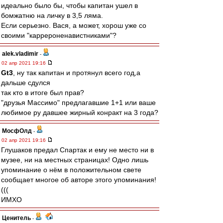
идеально было бы, чтобы капитан ушел в
бомжатню на личку в 3,5 ляма.
Если серьезно. Вася, а может, хорош уже со
своими "каррероненавистниками"?
alek.vladimir
-
02 апр 2021 19:16
Gt3
, ну так капитан и протянул всего год,а
дальше сдулся
так кто в итоге был прав?
"друзья Массимо" предлагавшие 1+1 или ваше
любимое ру давшее жирный конракт на 3 года?
МосфОлд
-
02 апр 2021 19:16
Глушаков предал Спартак и ему не место ни в
музее, ни на местных страницах! Одно лишь
упоминание о нём в положительном свете
сообщает многое об авторе этого упоминания!
(((
ИМХО
Ценитель
-