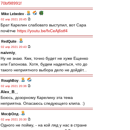
70bf98991f
Mike Lebedev
-
02 апр 2021 20:45
Брат Карелин слабовато выступил, вот Сара
почётче
https://youtu.be/fxCeAj6stf4
RedQuite
-
02 апр 2021 20:43
naivniy
,
Ну не знаю. Кмк, точно будет не хуже Ещенко
или Гапонова. Хотя, будем надеяться, что до
такого неприятного выбора дело не дойдёт...
RoughBoy
-
02 апр 2021 20:36
Alex_B_
,
Боюсь, дозорному Карелину эта тема
неприятна. Опасаюсь следующего клипа. :)
МосфОлд
-
02 апр 2021 20:30
Одного не пойму, - на кой ляд у нас в стране