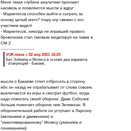
Меня такая глубина аналитики пронзает
насквозь и появляются мысли а вдруг:
- Маркитесов способен выйти и сыграть за
основу целый матч? \пару игр свежих с его
участием видел\
- Маркитесов, никогда не игравший правого
бровочника стал таковым медитируя на лавке в
СМ-2
-----------------------
VUK-slava » 02 апр 2021 16:25
Без Зобнина и Мозеса в основе два варианта:
- атакующий - Бакаев;
мысли о Бакаеве стоит отбросить в сторону
ибо он назад не отрабатывает от слова совсем,
выключается из игры и смотрит футбол, когда
надо помогать своей обороне. Даже Соболев
больше помогает обороне чем Зелимхан. В
оборонительной работе он уступает и Ларсону
(желанием и движением) и
"немотивированному" Мозесу (умением и
пониманием).