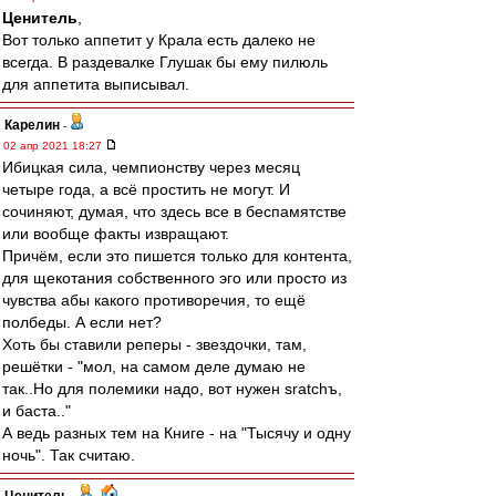
Ценитель
,
Вот только аппетит у Крала есть далеко не
всегда. В раздевалке Глушак бы ему пилюль
для аппетита выписывал.
Карелин
-
02 апр 2021 18:27
Ибицкая сила, чемпионству через месяц
четыре года, а всё простить не могут. И
сочиняют, думая, что здесь все в беспамятстве
или вообще факты извращают.
Причём, если это пишется только для контента,
для щекотания собственного эго или просто из
чувства абы какого противоречия, то ещё
полбеды. А если нет?
Хоть бы ставили реперы - звездочки, там,
решётки - "мол, на самом деле думаю не
так..Но для полемики надо, вот нужен sratchъ,
и баста.."
А ведь разных тем на Книге - на "Тысячу и одну
ночь". Так считаю.