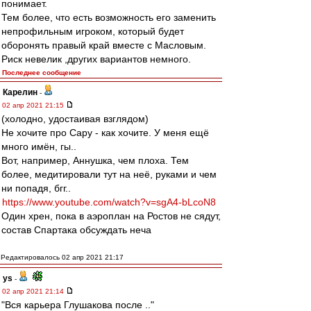
понимает.
Тем более, что есть возможность его заменить
непрофильным игроком, который будет
оборонять правый край вместе с Масловым.
Риск невелик ,других вариантов немного.
Последнее сообщение
Карелин
-
02 апр 2021 21:15
(холодно, удостаивая взглядом)
Не хочите про Сару - как хочите. У меня ещё
много имён, гы..
Вот, например, Аннушка, чем плоха. Тем
более, медитировали тут на неё, руками и чем
ни попадя, бгг..
https://www.youtube.com/watch?v=sgA4-bLcoN8
Один хрен, пока в аэроплан на Ростов не сядут,
состав Спартака обсуждать неча
Редактировалось 02 апр 2021 21:17
ys
-
02 апр 2021 21:14
"Вся карьера Глушакова после .."