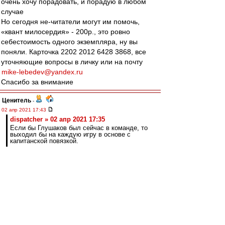
очень хочу порадовать, и порадую в любом
случае
Но сегодня не-читатели могут им помочь,
«квант милосердия» - 200р., это ровно
себестоимость одного экземпляра, ну вы
поняли. Карточка 2202 2012 6428 3868, все
уточняющие вопросы в личку или на почту
mike-lebedev@yandex.ru
Спасибо за внимание
Ценитель
-
02 апр 2021 17:43
dispatcher » 02 апр 2021 17:35
Если бы Глушаков был сейчас в команде, то
выходил бы на каждую игру в основе с
капитанской повязкой.
Бери выше - играющим тренером.
Бухахах.
dispatcher
-
02 апр 2021 17:35
Если бы Глушаков был сейчас в команде, то
выходил бы на каждую игру в основе с