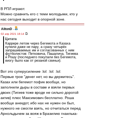
В РПЛ играют.
Можно сравнить его с теми молодыми, кто у
нас сегодня выходит в опорной зоне.
AiltonD
-
02 апр 2021 18:14
Цитата
Каррере летом через Бегемота и Казаха
купили даже не пару, а сразу четырёх
запрашиваемых им и согласованных с ним
футболистов: Петковича, Пашалича, Тигиева
и Рошу (последнего покупали без Бегемота,
визгу было как от резаной свиньи).
Вот это суперусиление :lol: :lol: :lol:
Первые трое "денег нет, но вы держитесь".
Казах или бегемот пофик вообще, но
заполнили дыры в составе и взяли первых
двоих (Тигиев тоже вроде не сильно дорогой
актив) плюс Максимович бесплатно. Роша
вообще анекдот, ибо нах не нужен он был,
нужного не смогли взять, но отчитаться перед
Арнольдычем за вояж в Бразилию гнаилька-