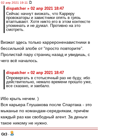
02 апр 2021 19:11
dispatcher » 02 апр 2021 18:47
Сейчас начнут визжать, что Карреру
провокаторы и завистники опять в грязь
втаптывают. Хотя никто его в этом контексте
упоминать и не думал. Противно на это
смотреть.
Визжат здесь только каррероненавистники в
бессильной злобе от "просто повторите".
Пролистай пару страниц назад и увидишь, с
чего всё началось.
dispatcher » 02 апр 2021 18:47
Опровергать в стотысячный раз не буду, ибо
действительно, немало времени прошло уже,
все сказано, и заебало.
Ибо крыть нечем. )
Вся карьера Глушакова после Спартака - это
мыканье по командам-середнякам, причём
каждый раз как свободный агент. За деньги
такое никому не нужно.
Gt3
-