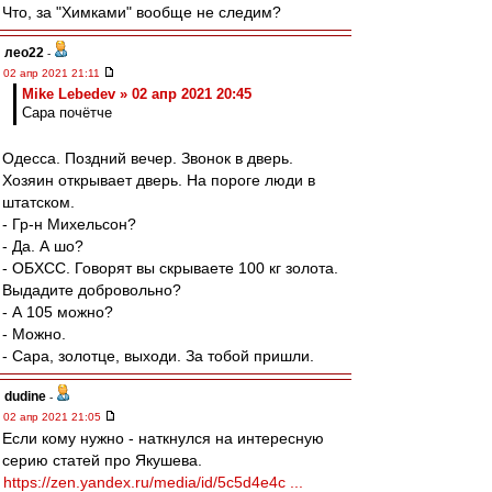
Что, за "Химками" вообще не следим?
лео22
-
02 апр 2021 21:11
Mike Lebedev » 02 апр 2021 20:45
Сара почётче
Одесса. Поздний вечер. Звонок в дверь.
Хозяин открывает дверь. На пороге люди в
штатском.
- Гр-н Михельсон?
- Да. А шо?
- ОБХСС. Говорят вы скрываете 100 кг золота.
Выдадите добровольно?
- А 105 можно?
- Можно.
- Сара, золотце, выходи. За тобой пришли.
dudine
-
02 апр 2021 21:05
Если кому нужно - наткнулся на интересную
серию статей про Якушева.
https://zen.yandex.ru/media/id/5c5d4e4c ...