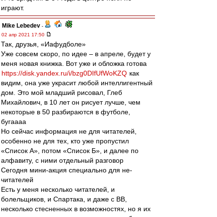
играют.
Mike Lebedev
-
02 апр 2021 17:50
Так, друзья, «Иафудболе»
Уже совсем скоро, по идее – в апреле, будет у
меня новая книжка. Вот уже и обложка готова
https://disk.yandex.ru/i/bzg0DIfUfWoKZQ
как
видим, она уже украсит любой интеллигентный
дом. Это мой младший рисовал, Глеб
Михайлович, в 10 лет он рисует лучше, чем
некоторые в 50 разбираются в футболе,
бугаааа
Но сейчас информация не для читателей,
особенно не для тех, кто уже пропустил
«Список А», потом «Список Б», и далее по
алфавиту, с ними отдельный разговор
Сегодня мини-акция специально для не-
читателей
Есть у меня несколько читателей, и
болельщиков, и Спартака, и даже с ВВ,
несколько стесненных в возможностях, но я их