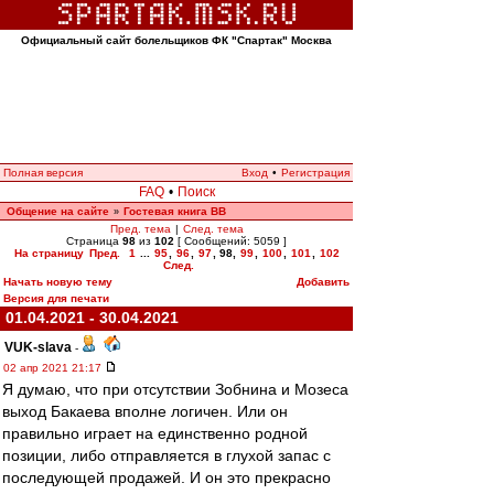
Официальный сайт болельщиков ФК "Спартак" Москва
Полная версия
Вход
•
Регистрация
FAQ
•
Поиск
Общение на сайте
Гостевая книга ВВ
»
Пред. тема
|
След. тема
Страница
98
из
102
[ Сообщений: 5059 ]
На страницу
Пред.
1
...
95
,
96
,
97
,
98
,
99
,
100
,
101
,
102
След.
Начать новую тему
Добавить
Версия для печати
01.04.2021 - 30.04.2021
VUK-slava
-
02 апр 2021 21:17
Я думаю, что при отсутствии Зобнина и Мозеса
выход Бакаева вполне логичен. Или он
правильно играет на единственно родной
позиции, либо отправляется в глухой запас с
последующей продажей. И он это прекрасно