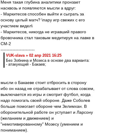
Меня такая глубина аналитики пронзает
насквозь и появляются мысли а вдруг:
- Маркитесов способен выйти и сыграть за
основу целый матч? \пару игр свежих с его
участием видел\
- Маркитесов, никогда не игравший правого
бровочника стал таковым медитируя на лавке в
СМ-2
-----------------------
VUK-slava » 02 апр 2021 16:25
Без Зобнина и Мозеса в основе два варианта:
- атакующий - Бакаев;
мысли о Бакаеве стоит отбросить в сторону
ибо он назад не отрабатывает от слова совсем,
выключается из игры и смотрит футбол, когда
надо помогать своей обороне. Даже Соболев
больше помогает обороне чем Зелимхан. В
оборонительной работе он уступает и Ларсону
(желанием и движением) и
"немотивированному" Мозесу (умением и
пониманием).