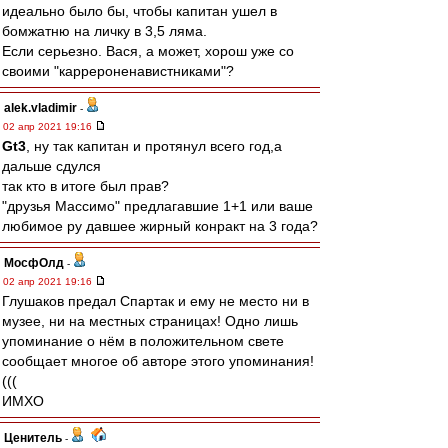
идеально было бы, чтобы капитан ушел в
бомжатню на личку в 3,5 ляма.
Если серьезно. Вася, а может, хорош уже со
своими "каррероненавистниками"?
alek.vladimir
-
02 апр 2021 19:16
Gt3
, ну так капитан и протянул всего год,а
дальше сдулся
так кто в итоге был прав?
"друзья Массимо" предлагавшие 1+1 или ваше
любимое ру давшее жирный конракт на 3 года?
МосфОлд
-
02 апр 2021 19:16
Глушаков предал Спартак и ему не место ни в
музее, ни на местных страницах! Одно лишь
упоминание о нём в положительном свете
сообщает многое об авторе этого упоминания!
(((
ИМХО
Ценитель
-