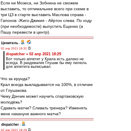
Если ни Мозеса, ни Зобнина не сможем
выставить, то оптимальнее всего при схеме в
три ЦЗ в старте выставить Маслова справа -
Гапонов -Жиго-Джикия - Айртон слева. По ходу
(при необходимости) выпустить Ещенко (а
Пашу перевести в центр).
Ценитель
-
02 апр 2021 18:32
dispatcher » 02 апр 2021 18:29
Вот только аппетит у Крала есть далеко не
всегда. В раздевалке Глушак бы ему пилюль
для аппетита выписывал.
Что за ерунда?
Крал всегда выкладывается на 100%, в отличие
от Глушакова.
Чему Дэнчик может научить спартаковскую
молодёжь?
Сдавать матчи? Сливать тренера? Изменять
жене накануне важного матча?
dispatcher
-
02 апр 2021 18:29