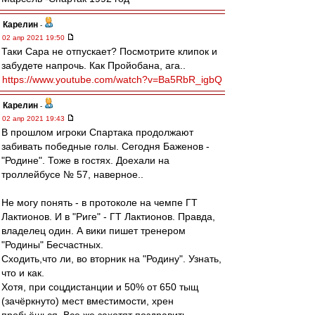
Карелин
-
02 апр 2021 19:50
Таки Сара не отпускает? Посмотрите клипок и
забудете напрочь. Как Пройобана, ага..
https://www.youtube.com/watch?v=Ba5RbR_igbQ
Карелин
-
02 апр 2021 19:43
В прошлом игроки Спартака продолжают
забивать победные голы. Сегодня Баженов -
"Родине". Тоже в гостях. Доехали на
троллейбусе № 57, наверное..
Не могу понять - в протоколе на чемпе ГТ
Лактионов. И в "Риге" - ГТ Лактионов. Правда,
владелец один. А вики пишет тренером
"Родины" Бесчастных.
Сходить,что ли, во вторник на "Родину". Узнать,
что и как.
Хотя, при соцдистанции и 50% от 650 тыщ
(зачёркнуто) мест вместимости, хрен