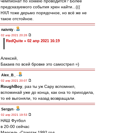
чемпионат по хоккею проводится? Более
предсказуемого события хрен найти...(((
НХЛ тоже дерьмо порядочное, но всё же не
такое отстойное.
naivniy
-
02 апр 2021 20:26
RedQuite » 02 апр 2021 16:19
Алексей,
Бакаев по всей бровке это самострел =)
Alex_B_
-
02 апр 2021 20:07
RoughBoy
, раз ты уж Сару вспомнил,
вспоминай уже до конца, как она то приходила,
то её выгоняли, то назад возвращали.
Sergyn
-
02 апр 2021 19:53
НАШ Футбол
в 20-00 сейчас
Марсель -Спартак 1992 год