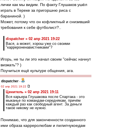
лички как мы видим. По факту Глушаков ушёл
играть в Тереке за пригоршню риса с
бараниной. )
Может, потому что он кофликтный и снизивший
требования к себе футболист?..
dispatcher » 02 апр 2021 19:22
Вася, а может, хорош уже со своими
"каррероненавистниками"?
Игорь, не ты ли это начал своим "сейчас начнут
визжать"? )
Поучиться ещё культуре общения, ага.
dispatcher
-
02 апр 2021 19:22
Ценитель » 02 апр 2021 19:11
Вся карьера Глушакова после Спартака - это
мыканье по командам-середнякам, причём
каждый раз как свободный агент. За деньги
такое никому не нужно.
Понимаю, что для законченности созданного
ими образа карреролюбам и пилипчукоедам