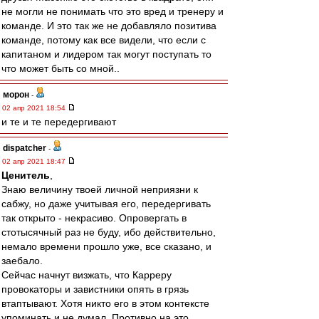
не могли не понимать что это вред и тренеру и
команде. И это так же не добавляло позитива
команде, потому как все видели, что если с
капитаном и лидером так могут поступать то
что может быть со мной..
морон
-
02 апр 2021 18:54
и те и те передергивают
dispatcher
-
02 апр 2021 18:47
Ценитель
,
Знаю величину твоей личной неприязни к
сабжу, но даже учитывая его, передергивать
так открыто - некрасиво. Опровергать в
стотысячный раз не буду, ибо действительно,
немало времени прошло уже, все сказано, и
заебало.
Сейчас начнут визжать, что Карреру
провокаторы и завистники опять в грязь
втаптывают. Хотя никто его в этом контексте
упоминать и не думал. Противно на это