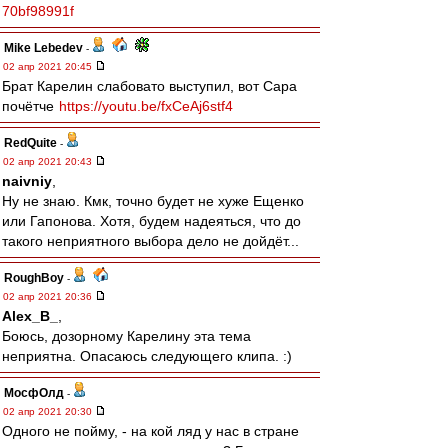
70bf98991f
Mike Lebedev
-
02 апр 2021 20:45
Брат Карелин слабовато выступил, вот Сара
почётче
https://youtu.be/fxCeAj6stf4
RedQuite
-
02 апр 2021 20:43
naivniy
,
Ну не знаю. Кмк, точно будет не хуже Ещенко
или Гапонова. Хотя, будем надеяться, что до
такого неприятного выбора дело не дойдёт...
RoughBoy
-
02 апр 2021 20:36
Alex_B_
,
Боюсь, дозорному Карелину эта тема
неприятна. Опасаюсь следующего клипа. :)
МосфОлд
-
02 апр 2021 20:30
Одного не пойму, - на кой ляд у нас в стране