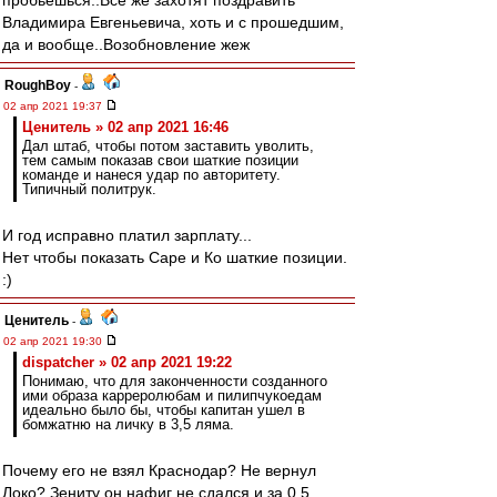
пробьёшься..Все же захотят поздравить
Владимира Евгеньевича, хоть и с прошедшим,
да и вообще..Возобновление жеж
RoughBoy
-
02 апр 2021 19:37
Ценитель » 02 апр 2021 16:46
Дал штаб, чтобы потом заставить уволить,
тем самым показав свои шаткие позиции
команде и нанеся удар по авторитету.
Типичный политрук.
И год исправно платил зарплату...
Нет чтобы показать Саре и Ко шаткие позиции.
:)
Ценитель
-
02 апр 2021 19:30
dispatcher » 02 апр 2021 19:22
Понимаю, что для законченности созданного
ими образа карреролюбам и пилипчукоедам
идеально было бы, чтобы капитан ушел в
бомжатню на личку в 3,5 ляма.
Почему его не взял Краснодар? Не вернул
Локо? Зениту он нафиг не сдался и за 0,5