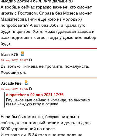
ньюдир должен был. Жги дальше :D
А вообще сейчас гораздо важнее, кто сможет
играть с Ростовом. Справа без Мозеса может
Маркитесова (или ещё кого из молодых)
попробовать? А вот без Зобы и Крала туго
будет в центре. Хотя, может дымовая завеса и
всех подготовят к игре, тогда у Доменико выбор
будет.
klassik75
-
02 апр 2021 18:07
Вы только Тигиева не трогайте, пожалуйста.
Хороший он.
Arcade Fire
-
02 апр 2021 17:56
dispatcher » 02 апр 2021 17:35
Глушаков был сейчас в команде, то выходил
бы на каждую игру в основе
Если бы был моложе, безукоснительно
соблюдал спортивный режим и делал в день
3000 упражнений на пресс.
И то вряд ли. В 34 года в центре поля не