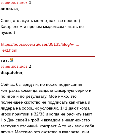
02 апр 2021 19:06
авоська
,
Саня, это акуеть можно, как все просто.)
Кастрюлям и прочим ммдемсам читать не
нужно.)
https://bobsoccer.ru/user/35133/blog/v- ...
llekt.html
Gt3
-
02 апр 2021 19:01
dispatcher
,
Сейчас бы вряд ли, но после подписания
контракта команда выдала шикарную серию и
по игре и по результату. Мое имхо, это
полнейшее скотство не подписать капитана и
лидера на хороших условиях. 1+1 дают когда
игрок практики в 32/33 и когда не расчитывают.
Но Ден своей игрой и вкладом в чемпионство
заслужил отличный контракт. А то как вели себя
друзья Массимо это скотство в квадрате, они