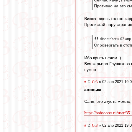
Сейчас начнут визж
Противно на это см
Визжат здесь только кар
Пролистай пару страниц 
dispatcher » 02 апр
Опровергать в стот
Ибо крыть нечем. )
Вся карьера Глушакова 
нужно.
#
Gt3
» 02 апр 2021 19:0
авоська
,
Саня, это акуеть можно,
https://bobsoccer.ru/user/351
#
Gt3
» 02 апр 2021 19:0