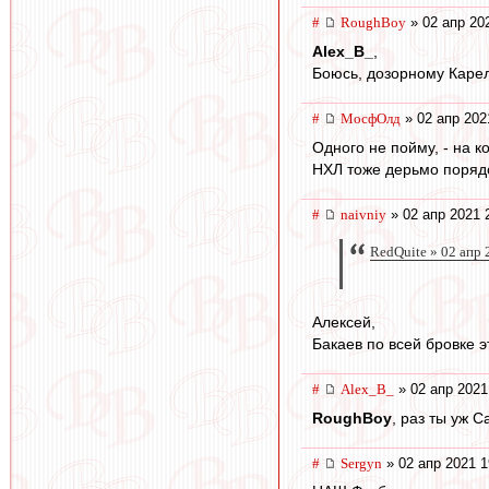
#
RoughBoy
» 02 апр 20
Alex_B_
,
Боюсь, дозорному Карел
#
МосфОлд
» 02 апр 202
Одного не пойму, - на к
НХЛ тоже дерьмо порядо
#
naivniy
» 02 апр 2021 
RedQuite » 02 апр 
Алексей,
Бакаев по всей бровке э
#
Alex_B_
» 02 апр 2021
RoughBoy
, раз ты уж 
#
Sergyn
» 02 апр 2021 1