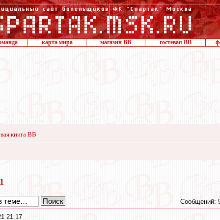
оманда
карта мира
магазин ВВ
гостевая ВВ
ф
вая книга ВВ
21
Сообщений: 
21 21:17