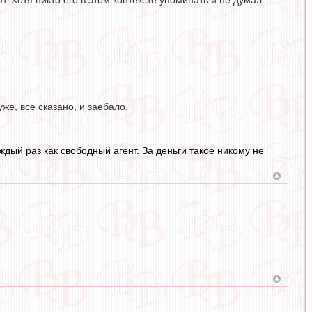
т. Хотя никто его в этом контексте упоминать и не думал.
же, все сказано, и заебало.
дый раз как свободный агент. За деньги такое никому не