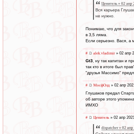
Ценитель » 02 апр 
Вся карьера Глушак
не нужно.
Понимаю, что для закон
в 3,5 ляма.
Если серьезно. Вася, а
#
alek.vladimir
» 02 апр 
Gt3
, ну так капитан и п
так кто в итоге был прав
"друзья Массимо" предл
#
МосфОлд
» 02 апр 202
Глушаков предал Спарта
об авторе этого упомина
ИМХО
#
Ценитель
» 02 апр 2021
dispatcher » 02 апр