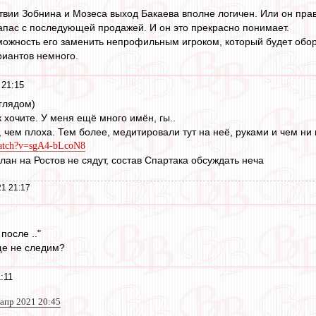
ствии Зобнина и Мозеса выход Бакаева вполне логичен. Или он пра
запас с последующей продажей. И он это прекрасно понимает.
зможность его заменить непрофильным игроком, который будет обо
риантов немного.
 21:15
зглядом)
к хочите. У меня ещё много имён, гы..
 чем плоха. Тем более, медитировали тут на неё, руками и чем ни п
watch?v=sgA4-bLcoN8
лан на Ростов не сядут, состав Спартака обсуждать неча
1 21:17
после .."
ще не следим?
:11
 апр 2021 20:45