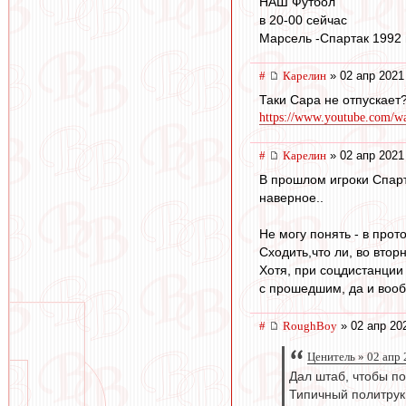
НАШ Футбол
в 20-00 сейчас
Марсель -Спартак 1992 
#
Карелин
» 02 апр 2021
Таки Сара не отпускает?
https://www.youtube.com/
#
Карелин
» 02 апр 2021
В прошлом игроки Спарт
наверное..
Не могу понять - в прот
Сходить,что ли, во вторн
Хотя, при соцдистанции
с прошедшим, да и воо
#
RoughBoy
» 02 апр 20
Ценитель » 02 апр 
Дал штаб, чтобы по
Типичный политрук