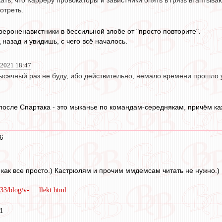
ать, что Карреру провокаторы и завистники опять в грязь втаптываю
отреть.
рероненавистники в бессильной злобе от "просто повторите".
назад и увидишь, с чего всё началось.
 2021 18:47
ысячный раз не буду, ибо действительно, немало времени прошло у
после Спартака - это мыканье по командам-середнякам, причём каж
6
 как все просто.) Кастрюлям и прочим ммдемсам читать не нужно.)
33/blog/v- ... llekt.html
1