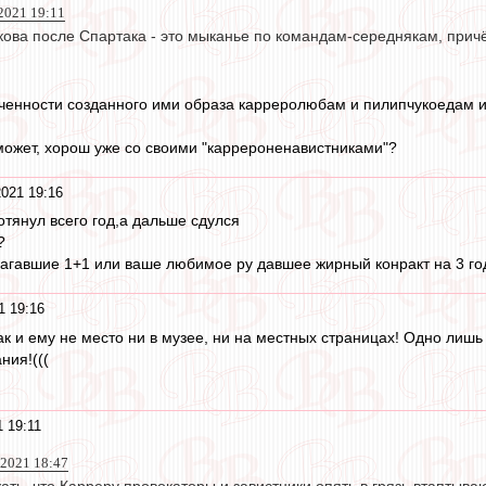
2021 19:11
ова после Спартака - это мыканье по командам-середнякам, причё
ченности созданного ими образа карреролюбам и пилипчукоедам и
 может, хорош уже со своими "каррероненавистниками"?
2021 19:16
ротянул всего год,а дальше сдулся
?
агавшие 1+1 или ваше любимое ру давшее жирный конракт на 3 го
1 19:16
к и ему не место ни в музее, ни на местных страницах! Одно лиш
ния!(((
 19:11
 2021 18:47