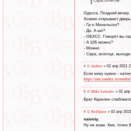
Сара почётче
Одесса. Поздний вечер. 
Хозяин открывает дверь
- Гр-н Михельсон?
- Да. А шо?
- ОБХСС. Говорят вы ск
- А 105 можно?
- Можно.
- Сара, золотце, выходи
#
dudine
» 02 апр 2021 2
Если кому нужно - натк
https://zen.yandex.ru/media
#
Mike Lebedev
» 02 апр
Брат Карелин слабовато
#
RedQuite
» 02 апр 2021
naivniy
,
Ну не знаю. Кмк, точно 