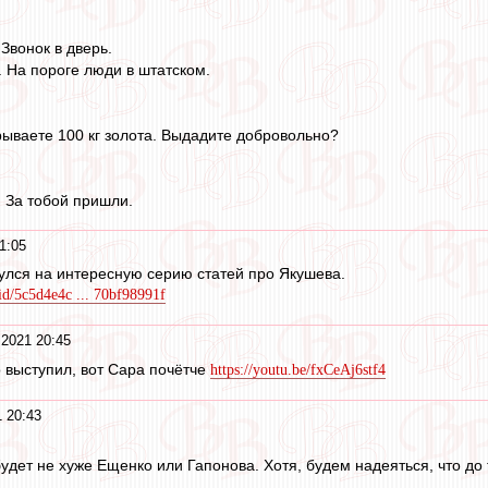
Звонок в дверь.
. На пороге люди в штатском.
рываете 100 кг золота. Выдадите добровольно?
. За тобой пришли.
1:05
нулся на интересную серию статей про Якушева.
/id/5c5d4e4c ... 70bf98991f
 2021 20:45
 выступил, вот Сара почётче
https://youtu.be/fxCeAj6stf4
 20:43
будет не хуже Ещенко или Гапонова. Хотя, будем надеяться, что до 