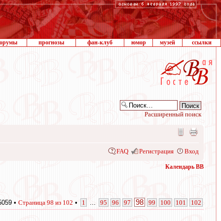
орумы
прогнозы
фан-клуб
юмор
музей
ссылки
Расширенный поиск
FAQ
Регистрация
Вход
Календарь ВВ
98
5059 •
Страница
98
из
102
•
1
...
95
96
97
99
100
101
102