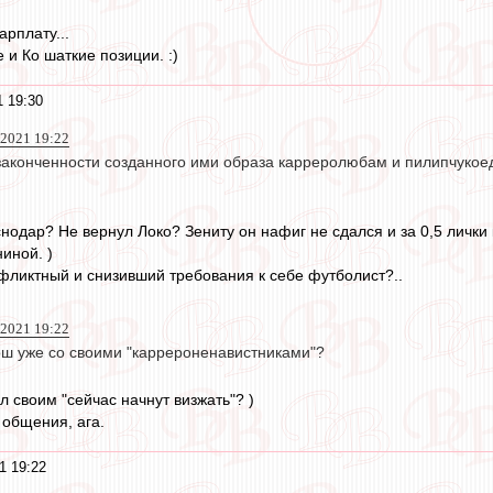
арплату...
 и Ко шаткие позиции. :)
1 19:30
 2021 19:22
законченности созданного ими образа карреролюбам и пилипчукое
нодар? Не вернул Локо? Зениту он нафиг не сдался и за 0,5 лички
иной. )
офликтный и снизивший требования к себе футболист?..
 2021 19:22
рош уже со своими "каррероненавистниками"?
ал своим "сейчас начнут визжать"? )
 общения, ага.
1 19:22