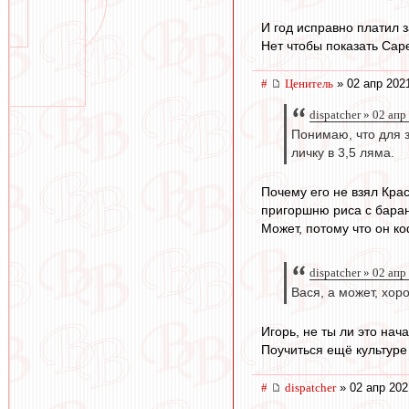
И год исправно платил з
Нет чтобы показать Саре
#
Ценитель
» 02 апр 202
dispatcher » 02 апр
Понимаю, что для 
личку в 3,5 ляма.
Почему его не взял Крас
пригоршню риса с баран
Может, потому что он к
dispatcher » 02 апр
Вася, а может, хо
Игорь, не ты ли это нач
Поучиться ещё культуре
#
dispatcher
» 02 апр 202