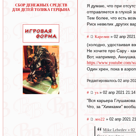
СБОР ДЕНЕЖНЫХ СРЕДСТВ
Я думаю, что при отсут
ДЛЯ ДЕТЕЙ ТОЛИКА ГЕРЦЫНА
отправляется в глухой 
Тем более, что есть во
Риск невелик ,других ва
#
Карелин
» 02 апр 2021
(холодно, удостаивая в
Не хочите про Сару - ка
Вот, например, Аннушка,
https://www.youtube.com/
Один хрен, пока в аэроп
Редактировалось 02 апр 202
#
ys
» 02 апр 2021 21:14
"Вся карьера Глушакова 
Что, за "Химками" вооб
#
лео22
» 02 апр 2021 21
Mike Lebedev » 02