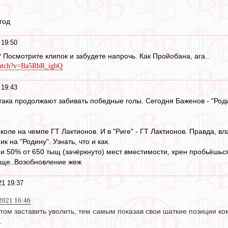
год
 19:50
 Посмотрите клипок и забудете напрочь. Как Пройобана, ага..
watch?v=Ba5RbR_igbQ
 19:43
ака продолжают забивать победные голы. Сегодня Баженов - "Родин
околе на чемпе ГТ Лактионов. И в "Риге" - ГТ Лактионов. Правда, 
ик на "Родину". Узнать, что и как.
 и 50% от 650 тыщ (зачёркнуто) мест вместимости, хрен пробьёшься
бще..Возобновление жеж
21 19:37
2021 16:46
том заставить уволить, тем самым показав свои шаткие позиции ко
.