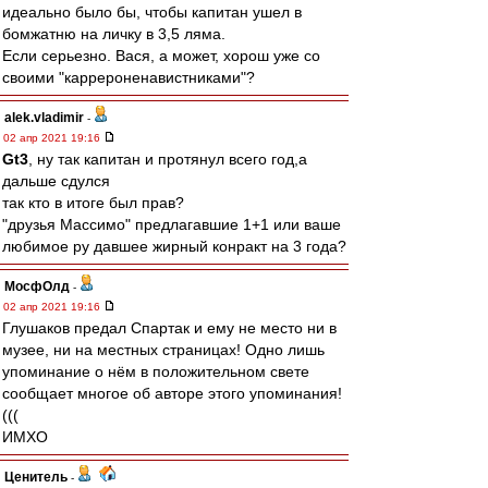
идеально было бы, чтобы капитан ушел в
бомжатню на личку в 3,5 ляма.
Если серьезно. Вася, а может, хорош уже со
своими "каррероненавистниками"?
alek.vladimir
-
02 апр 2021 19:16
Gt3
, ну так капитан и протянул всего год,а
дальше сдулся
так кто в итоге был прав?
"друзья Массимо" предлагавшие 1+1 или ваше
любимое ру давшее жирный конракт на 3 года?
МосфОлд
-
02 апр 2021 19:16
Глушаков предал Спартак и ему не место ни в
музее, ни на местных страницах! Одно лишь
упоминание о нём в положительном свете
сообщает многое об авторе этого упоминания!
(((
ИМХО
Ценитель
-