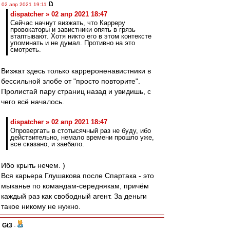
02 апр 2021 19:11
dispatcher » 02 апр 2021 18:47
Сейчас начнут визжать, что Карреру
провокаторы и завистники опять в грязь
втаптывают. Хотя никто его в этом контексте
упоминать и не думал. Противно на это
смотреть.
Визжат здесь только каррероненавистники в
бессильной злобе от "просто повторите".
Пролистай пару страниц назад и увидишь, с
чего всё началось.
dispatcher » 02 апр 2021 18:47
Опровергать в стотысячный раз не буду, ибо
действительно, немало времени прошло уже,
все сказано, и заебало.
Ибо крыть нечем. )
Вся карьера Глушакова после Спартака - это
мыканье по командам-середнякам, причём
каждый раз как свободный агент. За деньги
такое никому не нужно.
Gt3
-