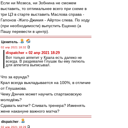
Если ни Мозеса, ни Зобнина не сможем
выставить, то оптимальнее всего при схеме в
три ЦЗ в старте выставить Маслова справа -
Гапонов -Жиго-Джикия - Айртон слева. По ходу
(при необходимости) выпустить Ещенко (а
Пашу перевести в центр).
Ценитель
-
02 апр 2021 18:32
dispatcher » 02 апр 2021 18:29
Вот только аппетит у Крала есть далеко не
всегда. В раздевалке Глушак бы ему пилюль
для аппетита выписывал.
Что за ерунда?
Крал всегда выкладывается на 100%, в отличие
от Глушакова.
Чему Дэнчик может научить спартаковскую
молодёжь?
Сдавать матчи? Сливать тренера? Изменять
жене накануне важного матча?
dispatcher
-
02 апр 2021 18:29