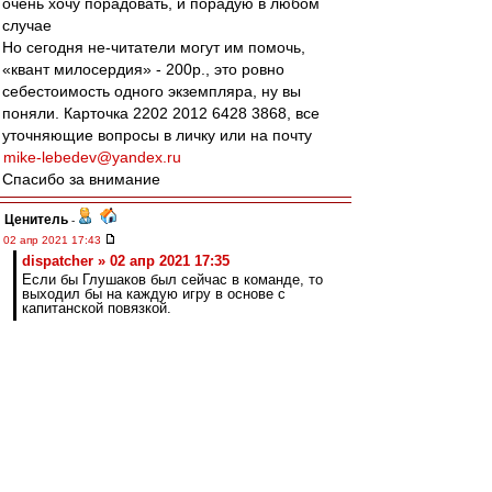
очень хочу порадовать, и порадую в любом
случае
Но сегодня не-читатели могут им помочь,
«квант милосердия» - 200р., это ровно
себестоимость одного экземпляра, ну вы
поняли. Карточка 2202 2012 6428 3868, все
уточняющие вопросы в личку или на почту
mike-lebedev@yandex.ru
Спасибо за внимание
Ценитель
-
02 апр 2021 17:43
dispatcher » 02 апр 2021 17:35
Если бы Глушаков был сейчас в команде, то
выходил бы на каждую игру в основе с
капитанской повязкой.
Бери выше - играющим тренером.
Бухахах.
dispatcher
-
02 апр 2021 17:35
Если бы Глушаков был сейчас в команде, то
выходил бы на каждую игру в основе с