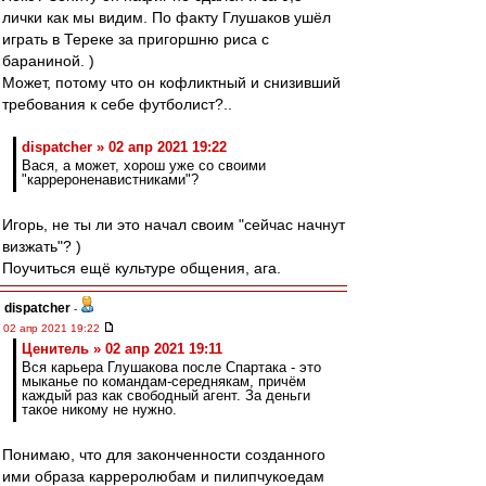
лички как мы видим. По факту Глушаков ушёл
играть в Тереке за пригоршню риса с
бараниной. )
Может, потому что он кофликтный и снизивший
требования к себе футболист?..
dispatcher » 02 апр 2021 19:22
Вася, а может, хорош уже со своими
"каррероненавистниками"?
Игорь, не ты ли это начал своим "сейчас начнут
визжать"? )
Поучиться ещё культуре общения, ага.
dispatcher
-
02 апр 2021 19:22
Ценитель » 02 апр 2021 19:11
Вся карьера Глушакова после Спартака - это
мыканье по командам-середнякам, причём
каждый раз как свободный агент. За деньги
такое никому не нужно.
Понимаю, что для законченности созданного
ими образа карреролюбам и пилипчукоедам