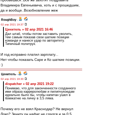
пробьёшься..Все же захотят поздравить
Владимира Евгеньевича, хоть и с прошедшим,
да и вообще..Возобновление жеж
RoughBoy
-
02 апр 2021 19:37
Ценитель » 02 апр 2021 16:46
Дал штаб, чтобы потом заставить уволить,
тем самым показав свои шаткие позиции
команде и нанеся удар по авторитету.
Типичный политрук.
И год исправно платил зарплату...
Нет чтобы показать Саре и Ко шаткие позиции.
:)
Ценитель
-
02 апр 2021 19:30
dispatcher » 02 апр 2021 19:22
Понимаю, что для законченности созданного
ими образа карреролюбам и пилипчукоедам
идеально было бы, чтобы капитан ушел в
бомжатню на личку в 3,5 ляма.
Почему его не взял Краснодар? Не вернул
Локо? Зениту он нафиг не сдался и за 0,5