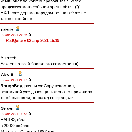
чемпионат по хоккею проводится? Более
предсказуемого события хрен найти...(((
НХЛ тоже дерьмо порядочное, но всё же не
такое отстойное.
naivniy
-
02 апр 2021 20:26
RedQuite » 02 апр 2021 16:19
Алексей,
Бакаев по всей бровке это самострел =)
Alex_B_
-
02 апр 2021 20:07
RoughBoy
, раз ты уж Сару вспомнил,
вспоминай уже до конца, как она то приходила,
то её выгоняли, то назад возвращали.
Sergyn
-
02 апр 2021 19:53
НАШ Футбол
в 20-00 сейчас
Марсель -Спартак 1992 год