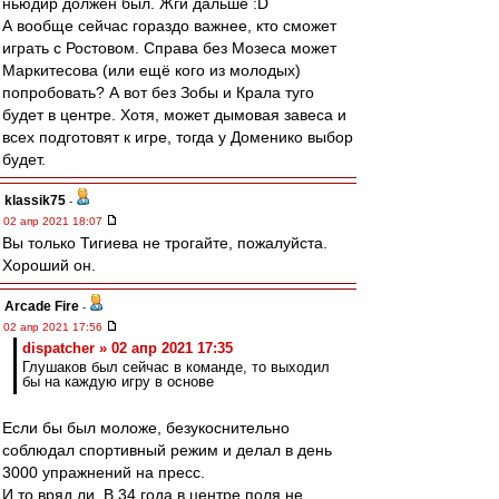
ньюдир должен был. Жги дальше :D
А вообще сейчас гораздо важнее, кто сможет
играть с Ростовом. Справа без Мозеса может
Маркитесова (или ещё кого из молодых)
попробовать? А вот без Зобы и Крала туго
будет в центре. Хотя, может дымовая завеса и
всех подготовят к игре, тогда у Доменико выбор
будет.
klassik75
-
02 апр 2021 18:07
Вы только Тигиева не трогайте, пожалуйста.
Хороший он.
Arcade Fire
-
02 апр 2021 17:56
dispatcher » 02 апр 2021 17:35
Глушаков был сейчас в команде, то выходил
бы на каждую игру в основе
Если бы был моложе, безукоснительно
соблюдал спортивный режим и делал в день
3000 упражнений на пресс.
И то вряд ли. В 34 года в центре поля не