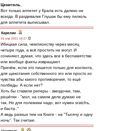
Ценитель
,
Вот только аппетит у Крала есть далеко не
всегда. В раздевалке Глушак бы ему пилюль
для аппетита выписывал.
Карелин
-
02 апр 2021 18:27
Ибицкая сила, чемпионству через месяц
четыре года, а всё простить не могут. И
сочиняют, думая, что здесь все в беспамятстве
или вообще факты извращают.
Причём, если это пишется только для контента,
для щекотания собственного эго или просто из
чувства абы какого противоречия, то ещё
полбеды. А если нет?
Хоть бы ставили реперы - звездочки, там,
решётки - "мол, на самом деле думаю не
так..Но для полемики надо, вот нужен sratchъ,
и баста.."
А ведь разных тем на Книге - на "Тысячу и одну
ночь". Так считаю.