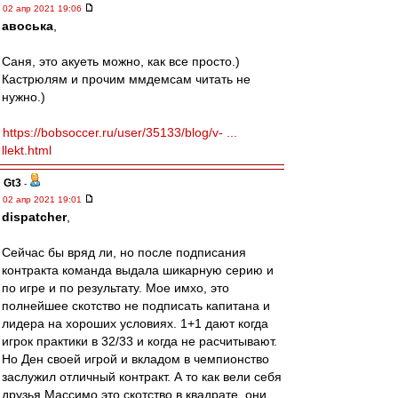
02 апр 2021 19:06
авоська
,
Саня, это акуеть можно, как все просто.)
Кастрюлям и прочим ммдемсам читать не
нужно.)
https://bobsoccer.ru/user/35133/blog/v- ...
llekt.html
Gt3
-
02 апр 2021 19:01
dispatcher
,
Сейчас бы вряд ли, но после подписания
контракта команда выдала шикарную серию и
по игре и по результату. Мое имхо, это
полнейшее скотство не подписать капитана и
лидера на хороших условиях. 1+1 дают когда
игрок практики в 32/33 и когда не расчитывают.
Но Ден своей игрой и вкладом в чемпионство
заслужил отличный контракт. А то как вели себя
друзья Массимо это скотство в квадрате, они