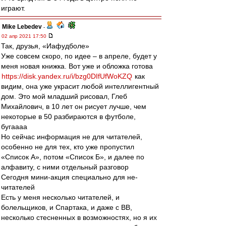
играют.
Mike Lebedev
-
02 апр 2021 17:50
Так, друзья, «Иафудболе»
Уже совсем скоро, по идее – в апреле, будет у
меня новая книжка. Вот уже и обложка готова
https://disk.yandex.ru/i/bzg0DIfUfWoKZQ
как
видим, она уже украсит любой интеллигентный
дом. Это мой младший рисовал, Глеб
Михайлович, в 10 лет он рисует лучше, чем
некоторые в 50 разбираются в футболе,
бугаааа
Но сейчас информация не для читателей,
особенно не для тех, кто уже пропустил
«Список А», потом «Список Б», и далее по
алфавиту, с ними отдельный разговор
Сегодня мини-акция специально для не-
читателей
Есть у меня несколько читателей, и
болельщиков, и Спартака, и даже с ВВ,
несколько стесненных в возможностях, но я их