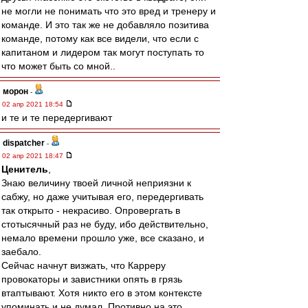
не могли не понимать что это вред и тренеру и
команде. И это так же не добавляло позитива
команде, потому как все видели, что если с
капитаном и лидером так могут поступать то
что может быть со мной..
морон
-
02 апр 2021 18:54
и те и те передергивают
dispatcher
-
02 апр 2021 18:47
Ценитель
,
Знаю величину твоей личной неприязни к
сабжу, но даже учитывая его, передергивать
так открыто - некрасиво. Опровергать в
стотысячный раз не буду, ибо действительно,
немало времени прошло уже, все сказано, и
заебало.
Сейчас начнут визжать, что Карреру
провокаторы и завистники опять в грязь
втаптывают. Хотя никто его в этом контексте
упоминать и не думал. Противно на это