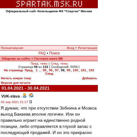
Официальный сайт болельщиков ФК "Спартак" Москва
Полная версия
Вход
•
Регистрация
FAQ
•
Поиск
Общение на сайте
Гостевая книга ВВ
»
Пред. тема
|
След. тема
Страница
98
из
102
[ Сообщений: 5059 ]
На страницу
Пред.
1
...
95
,
96
,
97
,
98
,
99
,
100
,
101
,
102
След.
Начать новую тему
Добавить
Версия для печати
01.04.2021 - 30.04.2021
VUK-slava
-
02 апр 2021 21:17
Я думаю, что при отсутствии Зобнина и Мозеса
выход Бакаева вполне логичен. Или он
правильно играет на единственно родной
позиции, либо отправляется в глухой запас с
последующей продажей. И он это прекрасно