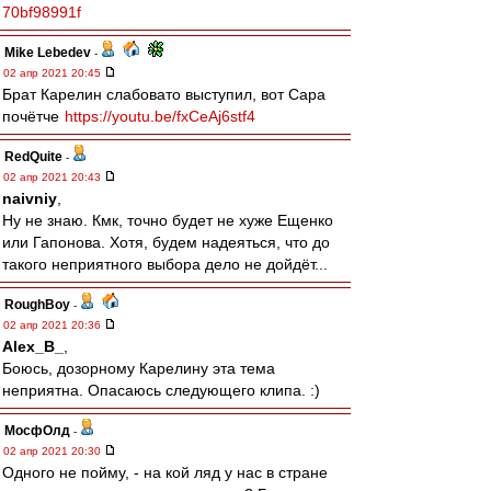
70bf98991f
Mike Lebedev
-
02 апр 2021 20:45
Брат Карелин слабовато выступил, вот Сара
почётче
https://youtu.be/fxCeAj6stf4
RedQuite
-
02 апр 2021 20:43
naivniy
,
Ну не знаю. Кмк, точно будет не хуже Ещенко
или Гапонова. Хотя, будем надеяться, что до
такого неприятного выбора дело не дойдёт...
RoughBoy
-
02 апр 2021 20:36
Alex_B_
,
Боюсь, дозорному Карелину эта тема
неприятна. Опасаюсь следующего клипа. :)
МосфОлд
-
02 апр 2021 20:30
Одного не пойму, - на кой ляд у нас в стране