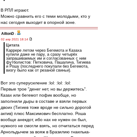
В РПЛ играют.
Можно сравнить его с теми молодыми, кто у
нас сегодня выходит в опорной зоне.
AiltonD
-
02 апр 2021 18:14
Цитата
Каррере летом через Бегемота и Казаха
купили даже не пару, а сразу четырёх
запрашиваемых им и согласованных с ним
футболистов: Петковича, Пашалича, Тигиева
и Рошу (последнего покупали без Бегемота,
визгу было как от резаной свиньи).
Вот это суперусиление :lol: :lol: :lol:
Первые трое "денег нет, но вы держитесь".
Казах или бегемот пофик вообще, но
заполнили дыры в составе и взяли первых
двоих (Тигиев тоже вроде не сильно дорогой
актив) плюс Максимович бесплатно. Роша
вообще анекдот, ибо нах не нужен он был,
нужного не смогли взять, но отчитаться перед
Арнольдычем за вояж в Бразилию гнаилька-