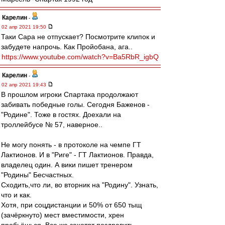
Карелин
-
02 апр 2021 19:50
Таки Сара не отпускает? Посмотрите клипок и
забудете напрочь. Как Пройобана, ага..
https://www.youtube.com/watch?v=Ba5RbR_igbQ
Карелин
-
02 апр 2021 19:43
В прошлом игроки Спартака продолжают
забивать победные голы. Сегодня Баженов -
"Родине". Тоже в гостях. Доехали на
троллейбусе № 57, наверное..
Не могу понять - в протоколе на чемпе ГТ
Лактионов. И в "Риге" - ГТ Лактионов. Правда,
владелец один. А вики пишет тренером
"Родины" Бесчастных.
Сходить,что ли, во вторник на "Родину". Узнать,
что и как.
Хотя, при соцдистанции и 50% от 650 тыщ
(зачёркнуто) мест вместимости, хрен