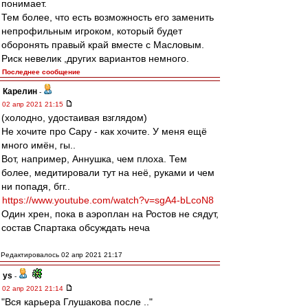
понимает.
Тем более, что есть возможность его заменить
непрофильным игроком, который будет
оборонять правый край вместе с Масловым.
Риск невелик ,других вариантов немного.
Последнее сообщение
Карелин
-
02 апр 2021 21:15
(холодно, удостаивая взглядом)
Не хочите про Сару - как хочите. У меня ещё
много имён, гы..
Вот, например, Аннушка, чем плоха. Тем
более, медитировали тут на неё, руками и чем
ни попадя, бгг..
https://www.youtube.com/watch?v=sgA4-bLcoN8
Один хрен, пока в аэроплан на Ростов не сядут,
состав Спартака обсуждать неча
Редактировалось 02 апр 2021 21:17
ys
-
02 апр 2021 21:14
"Вся карьера Глушакова после .."