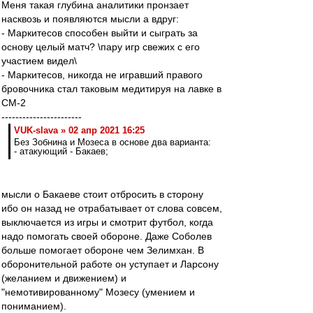
Меня такая глубина аналитики пронзает
насквозь и появляются мысли а вдруг:
- Маркитесов способен выйти и сыграть за
основу целый матч? \пару игр свежих с его
участием видел\
- Маркитесов, никогда не игравший правого
бровочника стал таковым медитируя на лавке в
СМ-2
-----------------------
VUK-slava » 02 апр 2021 16:25
Без Зобнина и Мозеса в основе два варианта:
- атакующий - Бакаев;
мысли о Бакаеве стоит отбросить в сторону
ибо он назад не отрабатывает от слова совсем,
выключается из игры и смотрит футбол, когда
надо помогать своей обороне. Даже Соболев
больше помогает обороне чем Зелимхан. В
оборонительной работе он уступает и Ларсону
(желанием и движением) и
"немотивированному" Мозесу (умением и
пониманием).