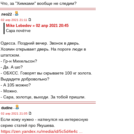
Что, за "Химками" вообще не следим?
лео22
-
02 апр 2021 21:11
Mike Lebedev » 02 апр 2021 20:45
Сара почётче
Одесса. Поздний вечер. Звонок в дверь.
Хозяин открывает дверь. На пороге люди в
штатском.
- Гр-н Михельсон?
- Да. А шо?
- ОБХСС. Говорят вы скрываете 100 кг золота.
Выдадите добровольно?
- А 105 можно?
- Можно.
- Сара, золотце, выходи. За тобой пришли.
dudine
-
02 апр 2021 21:05
Если кому нужно - наткнулся на интересную
серию статей про Якушева.
https://zen.yandex.ru/media/id/5c5d4e4c ...