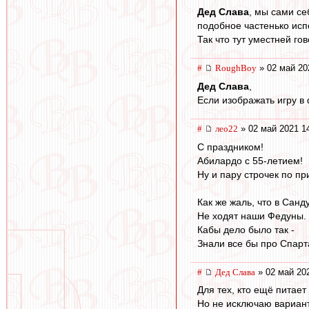
Дед Слава
, мы сами се
подобное частенько испо
Так что тут уместней го
#
RoughBoy
» 02 май 20
Дед Слава
,
Если изображать игру в 
#
лео22
» 02 май 2021 1
С праздником!
Абилардо с 55-летием!
Ну и пару строчек по пр
Как же жаль, что в Санд
Не ходят наши Федуны.
Кабы дело было так -
Знали все бы про Спарт
#
Дед Слава
» 02 май 20
Для тех, кто ещё питает
Но не исключаю вариант