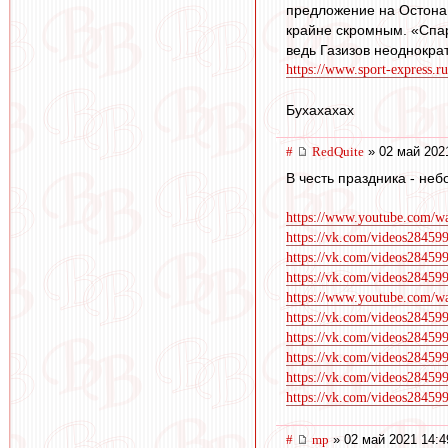
предложение на Остона,
крайне скромным. «Спар
ведь Газизов неоднократ
https://www.sport-express.ru
Бухахахах
#
RedQuite
» 02 май 202
В честь праздника - не
https://www.youtube.com/
https://vk.com/videos28459
https://vk.com/videos28459
https://vk.com/videos28459
https://www.youtube.com
https://vk.com/videos28459
https://vk.com/videos28459
https://vk.com/videos28459
https://vk.com/videos28459
https://vk.com/videos28459
#
mp
» 02 май 2021 14:4