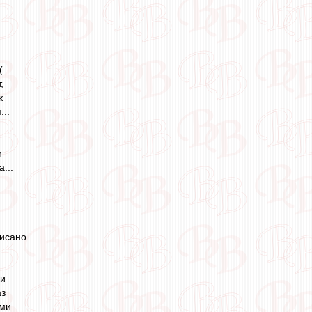
(
,
к
...
и
...
.
писано
ки
аз
ами