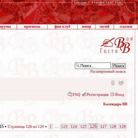
орумы
прогнозы
фан-клуб
юмор
музей
ссылки
Расширенный поиск
FAQ
Регистрация
Вход
Календарь ВВ
126
15 •
Страница
126
из
129
•
1
...
123
124
125
127
128
129