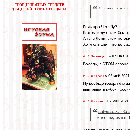
СБОР ДЕНЕЖНЫХ СРЕДСТВ
Жентяй » 02 май 2
ДЛЯ ДЕТЕЙ ТОЛИКА ГЕРЦЫНА
Речь про Челябу?
В этом году я там был т
А ты в Ленинском не был
Хотя слышал, что до сих
#
Леонидыч
» 02 май 20
Володь, в ЭТОМ сезоне -
#
sengoku
» 02 май 2021
Ну вообще говоря оказыв
выигрывать кубок России
#
Жентяй
» 02 май 2021 
malyushenko » 02 
земеля, видимо с 
Земля, надуть с чтпз мн