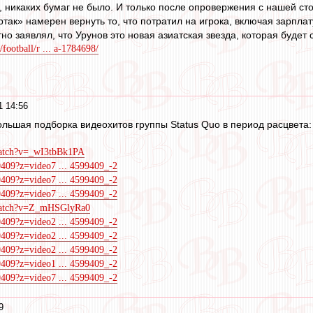
 никаких бумаг не было. И только после опровержения с нашей ст
так» намерен вернуть то, что потратил на игрока, включая зарплат
но заявлял, что Урунов это новая азиатская звезда, которая будет
/football/r ... a-1784698/
1 14:56
большая подборка видеохитов группы Status Quo в период расцвета:
watch?v=_wI3tbBk1PA
9409?z=video7 ... 4599409_-2
9409?z=video7 ... 4599409_-2
9409?z=video7 ... 4599409_-2
/watch?v=Z_mHSGlyRa0
9409?z=video2 ... 4599409_-2
9409?z=video2 ... 4599409_-2
9409?z=video2 ... 4599409_-2
9409?z=video1 ... 4599409_-2
9409?z=video7 ... 4599409_-2
9