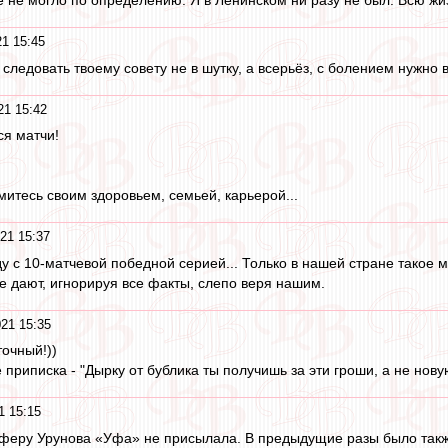
1 15:45
 следовать твоему совету не в шутку, а всерьёз, с болением нужно 
21 15:42
ся матчи!
митесь своим здоровьем, семьей, карьерой...
21 15:37
у с 10-матчевой победной серией... Только в нашей стране такое м
е дают, игнорируя все факты, слепо веря нашим.
21 15:35
точный!))
 приписка - "Дырку от бублика ты получишь за эти гроши, а не нову
1 15:15
феру Урунова «Уфа» не присылала. В предыдущие разы было также