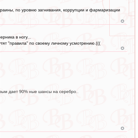
краины, по уровню загнивания, коррупции и фармаризации
рника в ногу...
утят "правила" по своему личному усмотрению.(((
орым дает 90% ные шансы на серебро..