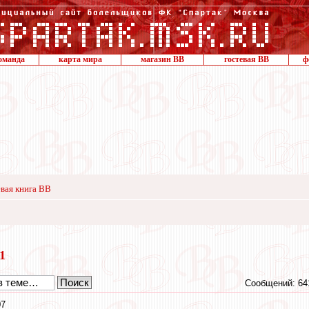
оманда
карта мира
магазин ВВ
гостевая ВВ
ф
вая книга ВВ
21
Сообщений: 64
07