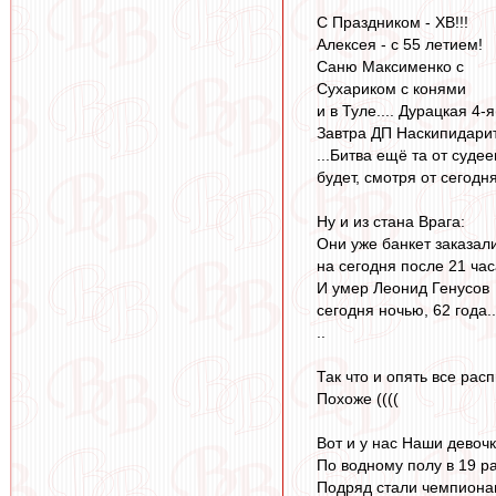
С Праздником - ХВ!!!
Алексея - с 55 летием!
Саню Максименко с
Сухариком с конями
и в Туле.... Дурацкая 4-я
Завтра ДП Наскипидарит
...Битва ещё та от судее
будет, смотря от сегодня
Ну и из стана Врага:
Они уже банкет заказал
на сегодня после 21 часа
И умер Леонид Генусов
сегодня ночью, 62 года..
..
Так что и опять все рас
Похоже ((((
Вот и у нас Наши девоч
По водному полу в 19 р
Подряд стали чемпион