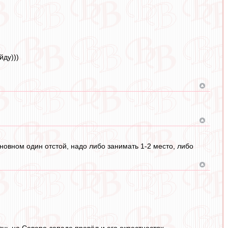
йду)))
сновном один отстой, надо либо занимать 1-2 место, либо
знь на Северо-западе провёл и его окрестностях.