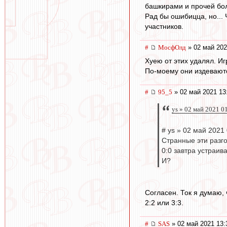
башкирами и прочей бо
Рад бы ошибицца, но...
участников.
#
МосфОлд
» 02 май 202
Хуею от этих удалял. Иг
По-моему они издеваются
#
95_5
» 02 май 2021 13
ys » 02 май 2021 0
# ys » 02 май 2021
Странные эти разг
0:0 завтра устраив
И?
Согласен. Ток я думаю, 
2:2 или 3:3.
#
SAS
» 02 май 2021 13: