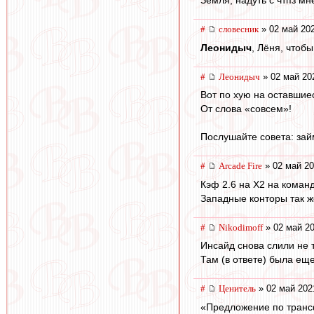
#
словесник
» 02 май 202
Леонидыч
, Лёня, чтобы
#
Леонидыч
» 02 май 20
Вот по хую на оставшие
От слова «совсем»!
Послушайте совета: зай
#
Arcade Fire
» 02 май 20
Кэф 2.6 на X2 на команд
Западные конторы так ж
#
Nikodimoff
» 02 май 20
Инсайд снова слили не 
Там (в ответе) была еще
#
Ценитель
» 02 май 202
«Предложение по транс