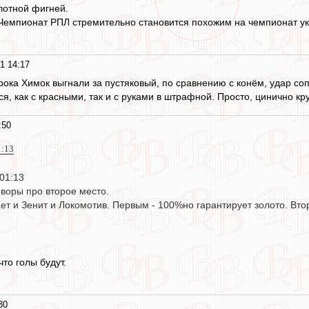
лотной фигней.
 Чемпионат РПЛ стремительно становится похожим на чемпионат у
1 14:17
рока Химок выгнали за пустяковый, по сравнению с конём, удар сопе
, как с красными, так и с руками в штрафной. Просто, цинично кр
:50
1:13
 01:13
оворы про второе место.
ает и Зенит и Локомотив. Первым - 100%но гарантирует золото. Вт
что голы будут.
30