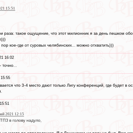
021 15:51
ри раза: такое ощущение, что этот милионник я за день пешком обо
)))
 пор кое-где от суровых челябинских... можно отхватить)))
21 16:02
 точно...
 15:55
ается что 3-4 место дают только Лигу конференций, где будет в о
.
15:51
май 2021 12:15
ЧТПЗ в голову надуло,
е не могло по определению. Я в Ленинском ни разу не был. Всю жи