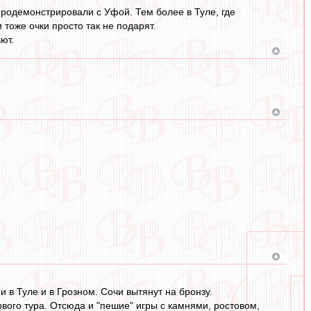
продемонстрировали с Уфой. Тем более в Туле, где
тоже очки просто так не подарят.
ют.
и в Туле и в Грозном. Сочи вытянут на бронзу.
вого тура. Отсюда и "пешие" игры с камнями, ростовом,