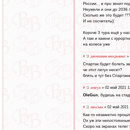
России... и про зенит п
Неужели и они до 2036 г
Сколько же это будет !??
И не сосчитать((
Короче 3 тура ещё у нас
А там и камни с курорт
на колесе уже
#
двоишник ниодыкват
» 
Спартак будет болеть за
че этот петух несет?
блять и тут без Спартака
#
zmeya
» 02 май 2021 1
OleGun
, будешь на ста
#
авоська
» 02 май 2021 
Как-то незаметно прошл
Ох уж эти непостоянные
Скоро на экранах телег 