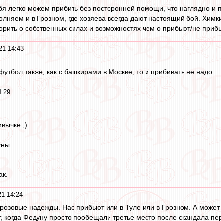
бя легко можем прибить без посторонней помощи, что наглядно и 
лняем и в Грозном, где хозяева всегда дают настоящий бой. Химки 
ворить о собственных силах и возможностях чем о прибьют/не прибь
21 14:43
футбол также, как с башкирами в Москве, то и прибивать не надо.
4:29
ивычке ;)
уны
ак.
21 14:24
 розовые надежды. Нас прибьют или в Туле или в Грозном. А может 
, когда Федуну просто пообещали третье место после скандала пер