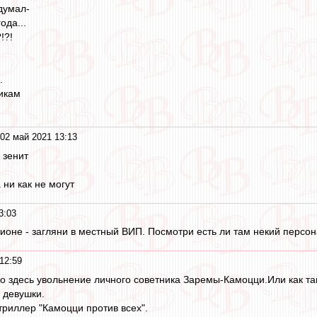
одумал-
ода...
!?!
.
никам
02 май 2021 13:13
 зенит
 ни как не могут
3:03
дионе - загляни в местный ВИП. Посмотри есть ли там некий персон
12:59
о здесь увольнение личного советника Заремы-Камоцци.Или как та
 девушки.
триллер "Камоцци против всех".