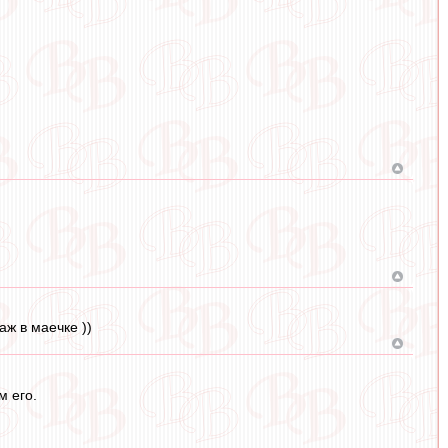
аж в маечке ))
м его.