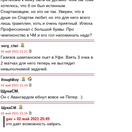
хотелось, что б он был истинным
Спартаковцем, но это не так. Уверен, что в
душе он Спартак любит, но это для него всего
лишь трамплин, хоть и очень приятный. Илюха
Профессионал с большой буквы. Про
чемпионство в ЧМ и его гол напоминать надо?
serg_chel
-
02 май 2021 21:21
Газизов шампанское пьет в Уфе. Взять 3 очка в
2 матчах для него теперь не выглядит
невыполнимой задачей.
RoughBoy
-
02 май 2021 21:19
ЩукаСМ
,
Он с Авангардом ебнул вовсе не Питер. :)
ЩукаСМ
-
02 май 2021 21:16
gav » 02 май 2021 20:49
это даёт возможность набрать