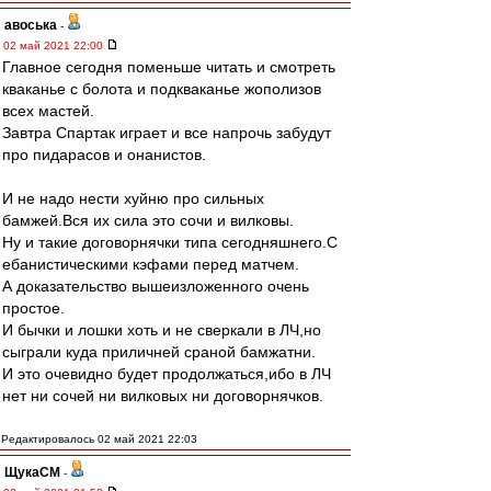
авоська
-
02 май 2021 22:00
Главное сегодня поменьше читать и смотреть
кваканье с болота и подкваканье жополизов
всех мастей.
Завтра Спартак играет и все напрочь забудут
про пидарасов и онанистов.
И не надо нести хуйню про сильных
бамжей.Вся их сила это сочи и вилковы.
Ну и такие договорнячки типа сегодняшнего.С
ебанистическими кэфами перед матчем.
А доказательство вышеизложенного очень
простое.
И бычки и лошки хоть и не сверкали в ЛЧ,но
сыграли куда приличней сраной бамжатни.
И это очевидно будет продолжаться,ибо в ЛЧ
нет ни сочей ни вилковых ни договорнячков.
Редактировалось 02 май 2021 22:03
ЩукаСМ
-