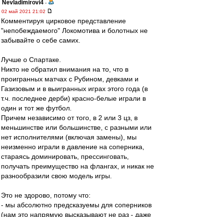
Nevladimirovi4
-
02 май 2021 21:02
Комментируя цирковое представление
"непобеждаемого" Локомотива и болотных не
забывайте о себе самих.
Лучше о Спартаке.
Никто не обратил внимания на то, что в
проигранных матчах с Рубином, девками и
Газизовым и в выигранных играх этого года (в
т.ч. последнее дерби) красно-белые играли в
один и тот же футбол.
Причем независимо от того, в 2 или 3 цз, в
меньшинстве или большинстве, с разными или
нет исполнителями (включая замены), мы
неизменно играли в давление на соперника,
стараясь доминировать, прессинговать,
получать преимущество на флангах, и никак не
разнообразили свою модель игры.
Это не здорово, потому что:
- мы абсолютно предсказуемы для соперников
(нам это напрямую высказывают не раз - даже