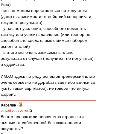
Уфа)
- мы не можем перестроиться по ходу игры
(даже в зависимости от действий соперника и
текущего результата)
- у нас нет усиления, способного поменять
тактику или усилить давление (или тренер не
способен это сделать имеющимся набором
исполнителей)
- в итоге мы очень зависимы в плане
результата от случая (получится-не получится)
и судейства.
ИМХО здесь по ряду аспектов тренерский штаб
очень серьёзно не дорабатывает, ибо взялся за
гуж (с такой зарплатой), не говори что ингуш
\сорри\.
Карелин
-
02 май 2021 20:58
Во что превратили первенство страны эти
пьяные от собственной безнаказанности
оккупанты?