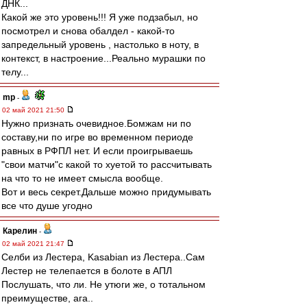
ДНК...
Какой же это уровень!!! Я уже подзабыл, но
посмотрел и снова обалдел - какой-то
запредельный уровень , настолько в ноту, в
контекст, в настроение...Реально мурашки по
телу...
mp
-
02 май 2021 21:50
Нужно признать очевидное.Бомжам ни по
составу,ни по игре во временном периоде
равных в РФПЛ нет. И если проигрываешь
"свои матчи"с какой то хуетой то рассчитывать
на что то не имеет смысла вообще.
Вот и весь секрет.Дальше можно придумывать
все что душе угодно
Карелин
-
02 май 2021 21:47
Селби из Лестера, Kasabian из Лестера..Сам
Лестер не телепается в болоте в АПЛ
Послушать, что ли. Не утюги же, о тотальном
преимуществе, ага..