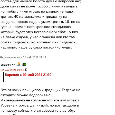
состав для нашего болота думаю вопросов нет,
даже симак не может особо с ними намудить.
но чтобы с ними играть на равных не надо
тратить 40 на малколма и тридцатку на
вендела, просто надо с умом тратить 18, не на
гуся, а нормального крепкого скандинава
который будет этих негров с ноги ебать. у них
на лавке оздоев, у нас оганесян или кто там.
бомжи пидарасы, но нсколько они пидарасы,
настолько наше ру само постоянно мудит.
Редактировалось 02 май 2021 21:17
Alex1977
-
02 май 2021 21:15
Карелин » 02 май 2021 21:10
Это от каких принципов и традиций Тедеско не
отходит? Можно подробнее?
И совершенно не согласен что все в уг играют.
Уровень игроков, да, низкий, но вот так даже и
не назову сейчас кто уж совсем то в автобус