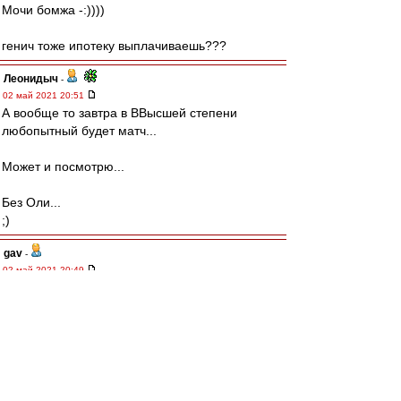
Мочи бомжа -:))))
генич тоже ипотеку выплачиваешь???
Леонидыч
-
02 май 2021 20:51
А вообще то завтра в ВВысшей степени
любопытный будет матч...
Может и посмотрю...
Без Оли...
;)
gav
-
02 май 2021 20:49
sengoku » 02 май 2021, 15:55
только Лигу конференций, где будет в
основном один отстой
ну вообще говоря, это даёт возможность
набрать клубное евроочко (рейтинг) и дать
игрокам почувствовать команды из других