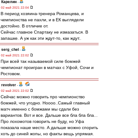
Карелин
-
02 май 2021 22:04
В период хозяина-тренера Романцева, и
чемпионства не пахли, и в ЕК выглядели
достойно. В отличие от.
Сейчас главное Спартаку не измазаться. В
запашке. А уж как эти ждут-то, как ждут..
serg_chel
-
02 май 2021 22:02
При всей так называемой силе бомжей
чемпионат проигран в матчах с Уфой, Сочи и
Ростовом.
revolver
-
02 май 2021 22:02
Сейчас можно говорить про чемпионство
бомжей, что угодно. Ноооо..Самый главный
матч именно с бомжами мы сдали без
вариантов. Вот и все. Дальше все бла бла бла...
Про лохомотов говорить не буду, но Уфа
показала наше место. А дальше можно спорить
хоть до синей жопы, но факты вещь упрямая.