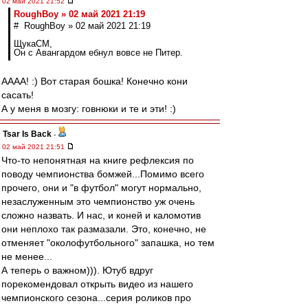
02 май 2021 21:52
RoughBoy » 02 май 2021 21:19
# RoughBoy » 02 май 2021 21:19
ЩукаСМ,
Он с Авангардом ебнул вовсе не Питер.
АААА! :) Вот старая бошка! Конечно кони
сасать!
А у меня в мозгу: говнюки и те и эти! :)
Tsar Is Back
-
02 май 2021 21:51
Что-то непонятная на книге рефлексия по
поводу чемпионства бомжей...Помимо всего
прочего, они и "в футбол" могут нормально,
незаслуженным это чемпионство уж очень
сложно назвать. И нас, и коней и каломотив
они неплохо так размазали. Это, конечно, не
отменяет "околофутбольного" запашка, но тем
не менее...
А теперь о важном))). Ютуб вдруг
порекомендовал открыть видео из нашего
чемпионского сезона...серия роликов про