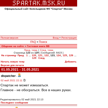
Официальный сайт болельщиков ФК "Спартак" Москва
Полная версия
Вход
•
Регистрация
FAQ
•
Поиск
Общение на сайте
Гостевая книга ВВ
»
Пред. тема
|
След. тема
Страница
123
из
129
[ Сообщений: 6415 ]
На страницу
Пред.
1
...
120
,
121
,
122
,
123
,
124
,
125
,
126
...
129
След.
Начать новую тему
Добавить
Версия для печати
01.05.2021 - 31.05.2021
dispatcher
-
02 май 2021 22:11
Спартак не может измазаться.
Главное - не обосраться. Все в наших руках.
Редактировалось 02 май 2021 22:13
Последнее сообщение