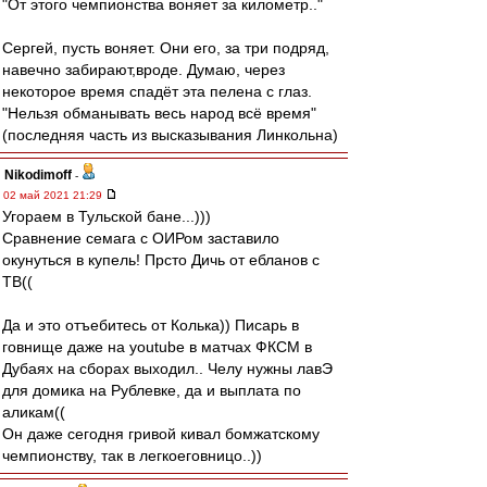
"От этого чемпионства воняет за километр.."
Сергей, пусть воняет. Они его, за три подряд,
навечно забирают,вроде. Думаю, через
некоторое время спадёт эта пелена с глаз.
"Нельзя обманывать весь народ всё время"
(последняя часть из высказывания Линкольна)
Nikodimoff
-
02 май 2021 21:29
Угораем в Тульской бане...)))
Сравнение семага с ОИРом заставило
окунуться в купель! Прсто Дичь от ебланов с
ТВ((
Да и это отъебитесь от Колька)) Писарь в
говнище даже на youtube в матчах ФКСМ в
Дубаях на сборах выходил.. Челу нужны лавЭ
для домика на Рублевке, да и выплата по
аликам((
Он даже сегодня гривой кивал бомжатскому
чемпионству, так в легкоеговницо..))