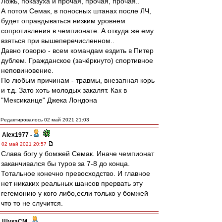
Ложь, показуха и прочая, прочая, прочая..
А потом Семак, в поносных штанах после ЛЧ,
будет оправдываться низким уровнем
сопротивления в чемпионате. А откуда же ему
взяться при вышеперечисленном..
Давно говорю - всем командам ездить в Питер
дублем. Гражданское (зачёркнуто) спортивное
неповиновение.
По любым причинам - травмы, внезапная корь
и т.д. Зато хоть молодых закалят. Как в
"Мексиканце" Джека Лондона
Редактировалось 02 май 2021 21:03
Alex1977
-
02 май 2021 20:57
Слава богу у бомжей Семак. Иначе чемпионат
заканчивался бы туров за 7-8 до конца.
Тотальное конечно превосходство. И главное
нет никаких реальных шансов прервать эту
гегемонию у кого либо,если только у бомжей
что то не случится.
ЩукаСМ
-