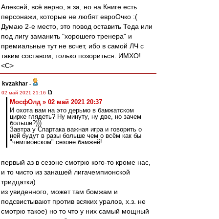
Алексей, всё верно, я за, но на Книге есть
персонажи, которые не любят евроОчко :(
Думаю 2-е место, это повод оставить Теда или
под лигу заманить "хорошего тренера" и
премиальные тут не всчет, ибо в самой ЛЧ с
таким составом, только позориться. ИМХО!
<C>
kvzakhar
-
02 май 2021 21:16
МосфОлд » 02 май 2021 20:37
И охота вам на это дерьмо в бамжатском
цирке глядеть? Ну минуту, ну две, но зачем
больше?)))
Завтра у Спартака важная игра и говорить о
ней будут в разы больше чем о всём как бы
"чемпионском" сезоне бамжей!
первый аз в сезоне смотрю кого-то кроме нас,
и то чисто из занашей лигачемпионской
тридцатки)
из увиденного, может там бомжам и
подсвистывают против всяких уралов, х.з. не
смотрю такое) но то что у них самый мощный