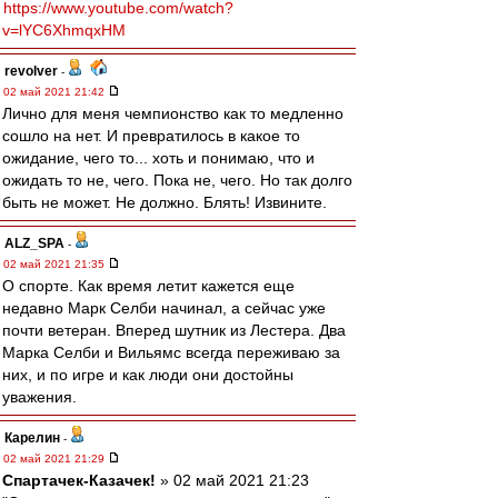
https://www.youtube.com/watch?
v=lYC6XhmqxHM
revolver
-
02 май 2021 21:42
Лично для меня чемпионство как то медленно
сошло на нет. И превратилось в какое то
ожидание, чего то... хоть и понимаю, что и
ожидать то не, чего. Пока не, чего. Но так долго
быть не может. Не должно. Блять! Извините.
ALZ_SPA
-
02 май 2021 21:35
О спорте. Как время летит кажется еще
недавно Марк Селби начинал, а сейчас уже
почти ветеран. Вперед шутник из Лестера. Два
Марка Селби и Вильямс всегда переживаю за
них, и по игре и как люди они достойны
уважения.
Карелин
-
02 май 2021 21:29
Спартачек-Казачек!
» 02 май 2021 21:23