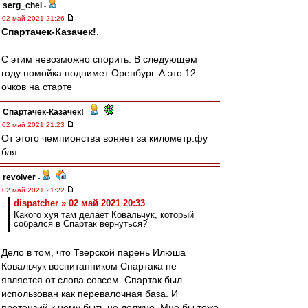
serg_chel
-
02 май 2021 21:26
Спартачек-Казачек!
,
C этим невозможно спорить. В следующем
году помойка поднимет Оренбург. А это 12
очков на старте
Спартачек-Казачек!
-
02 май 2021 21:23
От этого чемпионства воняет за километр.фу
бля.
revolver
-
02 май 2021 21:22
dispatcher » 02 май 2021 20:33
Какого хуя там делает Ковальчук, который
собрался в Спартак вернуться?
Дело в том, что Тверской парень Илюша
Ковальчук воспитанником Спартака не
является от слова совсем. Спартак был
использован как перевалочная база. И
претензий к нему быть не должно. Мне бы тоже