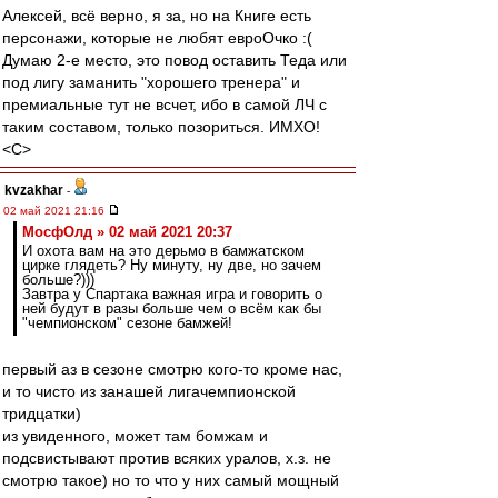
Алексей, всё верно, я за, но на Книге есть
персонажи, которые не любят евроОчко :(
Думаю 2-е место, это повод оставить Теда или
под лигу заманить "хорошего тренера" и
премиальные тут не всчет, ибо в самой ЛЧ с
таким составом, только позориться. ИМХО!
<C>
kvzakhar
-
02 май 2021 21:16
МосфОлд » 02 май 2021 20:37
И охота вам на это дерьмо в бамжатском
цирке глядеть? Ну минуту, ну две, но зачем
больше?)))
Завтра у Спартака важная игра и говорить о
ней будут в разы больше чем о всём как бы
"чемпионском" сезоне бамжей!
первый аз в сезоне смотрю кого-то кроме нас,
и то чисто из занашей лигачемпионской
тридцатки)
из увиденного, может там бомжам и
подсвистывают против всяких уралов, х.з. не
смотрю такое) но то что у них самый мощный