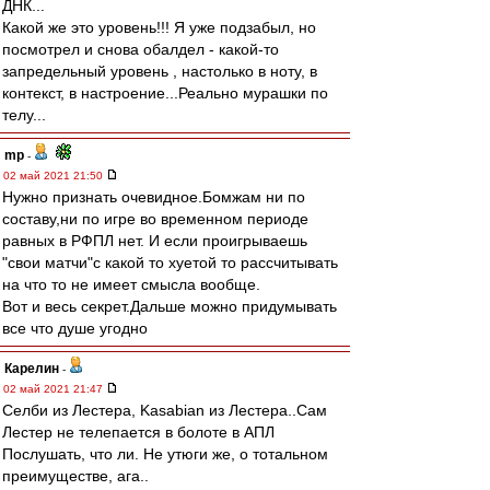
ДНК...
Какой же это уровень!!! Я уже подзабыл, но
посмотрел и снова обалдел - какой-то
запредельный уровень , настолько в ноту, в
контекст, в настроение...Реально мурашки по
телу...
mp
-
02 май 2021 21:50
Нужно признать очевидное.Бомжам ни по
составу,ни по игре во временном периоде
равных в РФПЛ нет. И если проигрываешь
"свои матчи"с какой то хуетой то рассчитывать
на что то не имеет смысла вообще.
Вот и весь секрет.Дальше можно придумывать
все что душе угодно
Карелин
-
02 май 2021 21:47
Селби из Лестера, Kasabian из Лестера..Сам
Лестер не телепается в болоте в АПЛ
Послушать, что ли. Не утюги же, о тотальном
преимуществе, ага..