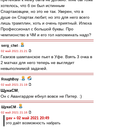
хотелось, что б он был истинным
Спартаковцем, но это не так. Уверен, что в
душе он Спартак любит, но это для него всего
лишь трамплин, хоть и очень приятный. Илюха
Профессионал с большой буквы. Про
чемпионство в ЧМ и его гол напоминать надо?
serg_chel
-
02 май 2021 21:21
Газизов шампанское пьет в Уфе. Взять 3 очка в
2 матчах для него теперь не выглядит
невыполнимой задачей.
RoughBoy
-
02 май 2021 21:19
ЩукаСМ
,
Он с Авангардом ебнул вовсе не Питер. :)
ЩукаСМ
-
02 май 2021 21:16
gav » 02 май 2021 20:49
это даёт возможность набрать