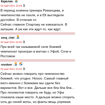
Карелин
-
02 май 2021 22:04
В период хозяина-тренера Романцева, и
чемпионства не пахли, и в ЕК выглядели
достойно. В отличие от.
Сейчас главное Спартаку не измазаться. В
запашке. А уж как эти ждут-то, как ждут..
serg_chel
-
02 май 2021 22:02
При всей так называемой силе бомжей
чемпионат проигран в матчах с Уфой, Сочи и
Ростовом.
revolver
-
02 май 2021 22:02
Сейчас можно говорить про чемпионство
бомжей, что угодно. Ноооо..Самый главный
матч именно с бомжами мы сдали без
вариантов. Вот и все. Дальше все бла бла бла...
Про лохомотов говорить не буду, но Уфа
показала наше место. А дальше можно спорить
хоть до синей жопы, но факты вещь упрямая.