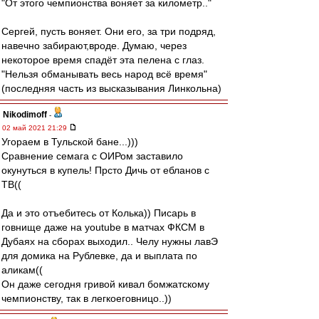
"От этого чемпионства воняет за километр.."
Сергей, пусть воняет. Они его, за три подряд,
навечно забирают,вроде. Думаю, через
некоторое время спадёт эта пелена с глаз.
"Нельзя обманывать весь народ всё время"
(последняя часть из высказывания Линкольна)
Nikodimoff
-
02 май 2021 21:29
Угораем в Тульской бане...)))
Сравнение семага с ОИРом заставило
окунуться в купель! Прсто Дичь от ебланов с
ТВ((
Да и это отъебитесь от Колька)) Писарь в
говнище даже на youtube в матчах ФКСМ в
Дубаях на сборах выходил.. Челу нужны лавЭ
для домика на Рублевке, да и выплата по
аликам((
Он даже сегодня гривой кивал бомжатскому
чемпионству, так в легкоеговницо..))