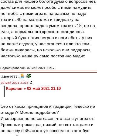
состав для нашего болота думаю вопросов нет,
даже симак не может особо с ними намудить.
но чтобы с ними играть на равных не надо
тратить 40 на малколма и тридцатку на
вендела, просто надо с умом тратить 18, не на
гуся, а нормального крепкого скандинава
который будет этих негров с ноги ебать. у них
на лавке оздоев, у нас оганесян или кто там.
бомжи пидарасы, но нсколько они пидарасы,
настолько наше ру само постоянно мудит.
Редактировалось 02 май 2021 21:17
Alex1977
-
02 май 2021 21:15
Карелин » 02 май 2021 21:10
Это от каких принципов и традиций Тедеско не
отходит? Можно подробнее?
И совершенно не согласен что все в уг играют.
Уровень игроков, да, низкий, но вот так даже и
не назову сейчас кто уж совсем то в автобус