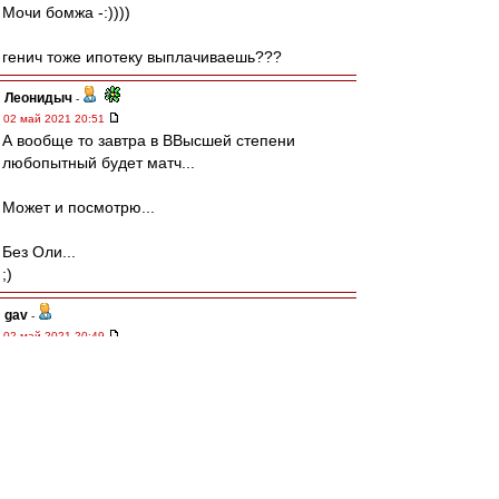
Мочи бомжа -:))))
генич тоже ипотеку выплачиваешь???
Леонидыч
-
02 май 2021 20:51
А вообще то завтра в ВВысшей степени
любопытный будет матч...
Может и посмотрю...
Без Оли...
;)
gav
-
02 май 2021 20:49
sengoku » 02 май 2021, 15:55
только Лигу конференций, где будет в
основном один отстой
ну вообще говоря, это даёт возможность
набрать клубное евроочко (рейтинг) и дать
игрокам почувствовать команды из других