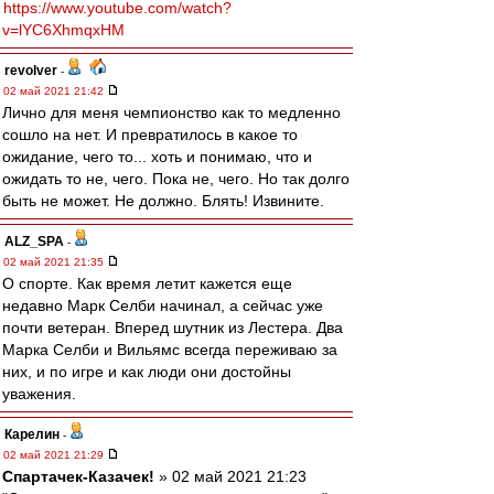
https://www.youtube.com/watch?
v=lYC6XhmqxHM
revolver
-
02 май 2021 21:42
Лично для меня чемпионство как то медленно
сошло на нет. И превратилось в какое то
ожидание, чего то... хоть и понимаю, что и
ожидать то не, чего. Пока не, чего. Но так долго
быть не может. Не должно. Блять! Извините.
ALZ_SPA
-
02 май 2021 21:35
О спорте. Как время летит кажется еще
недавно Марк Селби начинал, а сейчас уже
почти ветеран. Вперед шутник из Лестера. Два
Марка Селби и Вильямс всегда переживаю за
них, и по игре и как люди они достойны
уважения.
Карелин
-
02 май 2021 21:29
Спартачек-Казачек!
» 02 май 2021 21:23