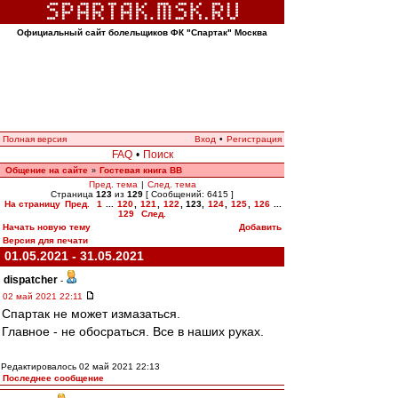
Официальный сайт болельщиков ФК "Спартак" Москва
Полная версия
Вход
•
Регистрация
FAQ
•
Поиск
Общение на сайте
Гостевая книга ВВ
»
Пред. тема
|
След. тема
Страница
123
из
129
[ Сообщений: 6415 ]
На страницу
Пред.
1
...
120
,
121
,
122
,
123
,
124
,
125
,
126
...
129
След.
Начать новую тему
Добавить
Версия для печати
01.05.2021 - 31.05.2021
dispatcher
-
02 май 2021 22:11
Спартак не может измазаться.
Главное - не обосраться. Все в наших руках.
Редактировалось 02 май 2021 22:13
Последнее сообщение