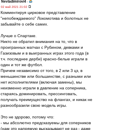
Nevladimirovi4
-
02 май 2021 21:02
Комментируя цирковое представление
"непобеждаемого" Локомотива и болотных не
забывайте о себе самих.
Лучше о Спартаке.
Никто не обратил внимания на то, что в
проигранных матчах с Рубином, девками и
Газизовым и в выигранных играх этого года (в
т.ч. последнее дерби) красно-белые играли в
один и тот же футбол.
Причем независимо от того, в 2 или 3 цз, в
меньшинстве или большинстве, с разными или
нет исполнителями (включая замены), мы
неизменно играли в давление на соперника,
стараясь доминировать, прессинговать,
получать преимущество на флангах, и никак не
разнообразили свою модель игры.
Это не здорово, потому что:
- мы абсолютно предсказуемы для соперников
(нам это напрямую высказывают не раз - даже