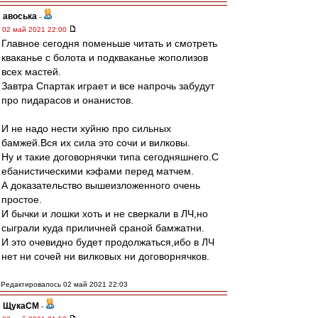
авоська
-
02 май 2021 22:00
Главное сегодня поменьше читать и смотреть
кваканье с болота и подкваканье жополизов
всех мастей.
Завтра Спартак играет и все напрочь забудут
про пидарасов и онанистов.
И не надо нести хуйню про сильных
бамжей.Вся их сила это сочи и вилковы.
Ну и такие договорнячки типа сегодняшнего.С
ебанистическими кэфами перед матчем.
А доказательство вышеизложенного очень
простое.
И бычки и лошки хоть и не сверкали в ЛЧ,но
сыграли куда приличней сраной бамжатни.
И это очевидно будет продолжаться,ибо в ЛЧ
нет ни сочей ни вилковых ни договорнячков.
Редактировалось 02 май 2021 22:03
ЩукаСМ
-