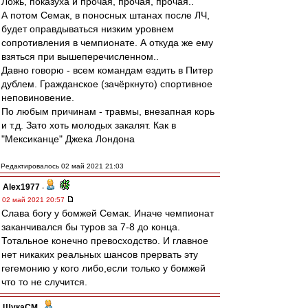
Ложь, показуха и прочая, прочая, прочая..
А потом Семак, в поносных штанах после ЛЧ,
будет оправдываться низким уровнем
сопротивления в чемпионате. А откуда же ему
взяться при вышеперечисленном..
Давно говорю - всем командам ездить в Питер
дублем. Гражданское (зачёркнуто) спортивное
неповиновение.
По любым причинам - травмы, внезапная корь
и т.д. Зато хоть молодых закалят. Как в
"Мексиканце" Джека Лондона
Редактировалось 02 май 2021 21:03
Alex1977
-
02 май 2021 20:57
Слава богу у бомжей Семак. Иначе чемпионат
заканчивался бы туров за 7-8 до конца.
Тотальное конечно превосходство. И главное
нет никаких реальных шансов прервать эту
гегемонию у кого либо,если только у бомжей
что то не случится.
ЩукаСМ
-