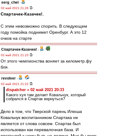
serg_chel
-
02 май 2021 21:26
Спартачек-Казачек!
,
C этим невозможно спорить. В следующем
году помойка поднимет Оренбург. А это 12
очков на старте
Спартачек-Казачек!
-
02 май 2021 21:23
От этого чемпионства воняет за километр.фу
бля.
revolver
-
02 май 2021 21:22
dispatcher » 02 май 2021 20:33
Какого хуя там делает Ковальчук, который
собрался в Спартак вернуться?
Дело в том, что Тверской парень Илюша
Ковальчук воспитанником Спартака не
является от слова совсем. Спартак был
использован как перевалочная база. И
претензий к нему быть не должно. Мне бы тоже