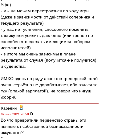
Уфа)
- мы не можем перестроиться по ходу игры
(даже в зависимости от действий соперника и
текущего результата)
- у нас нет усиления, способного поменять
тактику или усилить давление (или тренер не
способен это сделать имеющимся набором
исполнителей)
- в итоге мы очень зависимы в плане
результата от случая (получится-не получится)
и судейства.
ИМХО здесь по ряду аспектов тренерский штаб
очень серьёзно не дорабатывает, ибо взялся за
гуж (с такой зарплатой), не говори что ингуш
\сорри\.
Карелин
-
02 май 2021 20:58
Во что превратили первенство страны эти
пьяные от собственной безнаказанности
оккупанты?