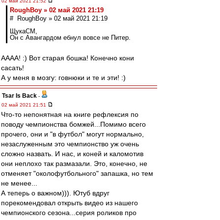
02 май 2021 21:52
RoughBoy » 02 май 2021 21:19
# RoughBoy » 02 май 2021 21:19
ЩукаСМ,
Он с Авангардом ебнул вовсе не Питер.
АААА! :) Вот старая бошка! Конечно кони
сасать!
А у меня в мозгу: говнюки и те и эти! :)
Tsar Is Back
-
02 май 2021 21:51
Что-то непонятная на книге рефлексия по
поводу чемпионства бомжей...Помимо всего
прочего, они и "в футбол" могут нормально,
незаслуженным это чемпионство уж очень
сложно назвать. И нас, и коней и каломотив
они неплохо так размазали. Это, конечно, не
отменяет "околофутбольного" запашка, но тем
не менее...
А теперь о важном))). Ютуб вдруг
порекомендовал открыть видео из нашего
чемпионского сезона...серия роликов про