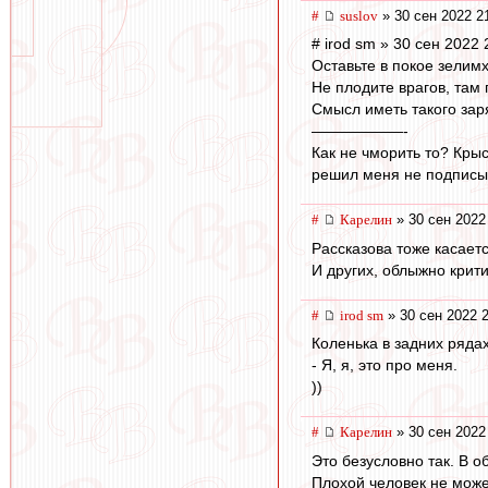
#
suslov
» 30 сен 2022 2
# irod sm » 30 сен 2022 
Оставьте в покое зелим
Не плодите врагов, там 
Смысл иметь такого зар
——————-
Как не чморить то? Крыс
решил меня не подписыв
#
Карелин
» 30 сен 2022
Рассказова тоже касается
И других, облыжно крит
#
irod sm
» 30 сен 2022 
Коленька в задних рядах
- Я, я, это про меня.
))
#
Карелин
» 30 сен 2022
Это безусловно так. В 
Плохой человек не може