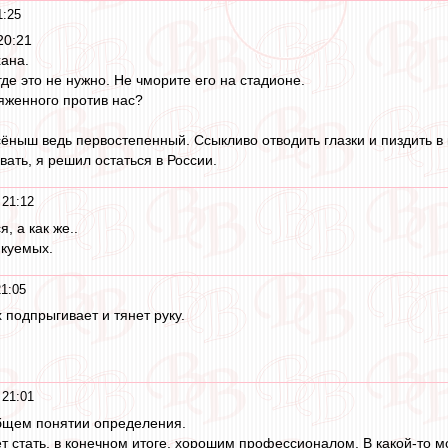
1:25
20:21
хана.
где это не нужно. Не чморите его на стадионе.
яженного против нас?
ёныш ведь первостепенный. Ссыкливо отводить глазки и пиздить в к
ать, я решил остаться в России.
 21:12
, а как же..
икуемых.
21:05
 подпрыгивает и тянет руку.
 21:01
общем понятии определения.
т стать, в конечном итоге, хорошим профессионалом. В какой-то м