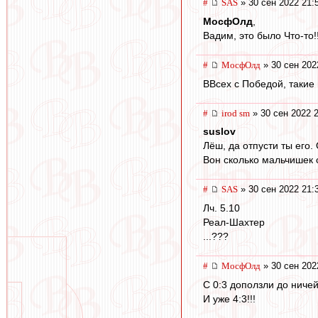
#
SAS
» 30 сен 2022 21:
МосфОлд
,
Вадим, это было Что-то!!!!
#
МосфОлд
» 30 сен 202
ВВсех с Победой, такие в
#
irod sm
» 30 сен 2022 
suslov
Лёш, да отпусти ты его.
Вон сколько мальчишек 
#
SAS
» 30 сен 2022 21:
Лч. 5.10
Реал-Шахтер
...???
#
МосфОлд
» 30 сен 202
С 0:3 доползли до ничей
И уже 4:3!!!