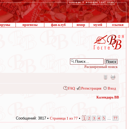
орумы
прогнозы
фан-клуб
юмор
музей
ссылки
Расширенный поиск
FAQ
Регистрация
Вход
Календарь ВВ
1
Сообщений: 3817 •
Страница
1
из
77
•
2
3
4
5
...
77