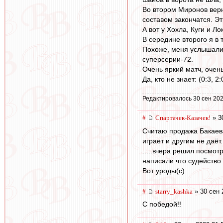
Во втором Миронов верн
составом закончатся. Эт
А вот у Хохла, Куги и Л
В середине второго я в 
Похоже, меня услышали. 
суперсерии-72.
Очень яркий матч, очен
Да, кто не знает: (0:3, 2
Редактировалось 30 сен 202
#
Спартачек-Казачек!
» 3
Считаю продажа Бакаев
играет и другим не даёт.
.....вчера решил посмот
написали что судейство 
Вот уроды(с)
#
starry_kashka
» 30 сен 
С победой!!