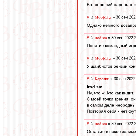
Вот хороший парень тож
#
МосфОлд
» 30 сен 202
Однако немного дозапра
#
irod sm
» 30 сен 2022 
Понятие командный игро
#
МосфОлд
» 30 сен 202
У шайбистов бензин конч
#
Карелин
» 30 сен 2022
irod sm
,
Ну, что ж..Кто как видит.
С моей точки зрения, о
в самом деле инородным
Повторяя себя - нет фут
#
irod sm
» 30 сен 2022 
Оставьте в покое зелим