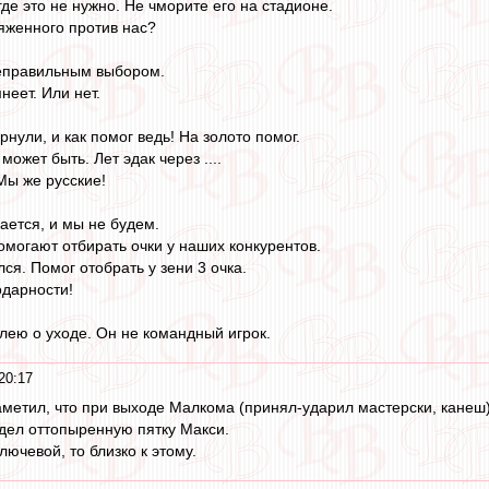
где это не нужно. Не чморите его на стадионе.
яженного против нас?
неправильным выбором.
неет. Или нет.
нули, и как помог ведь! На золото помог.
 может быть. Лет эдак через ....
Мы же русские!
ается, и мы не будем.
омогают отбирать очки у наших конкурентов.
ся. Помог отобрать у зени 3 очка.
одарности!
алею о уходе. Он не командный игрок.
20:17
метил, что при выходе Малкома (принял-ударил мастерски, канеш)
дел оттопыренную пятку Макси.
ючевой, то близко к этому.