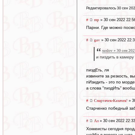
Редактировалось 30 сен 202
#
mp
» 30 сен 2022 22:5
Парни. Где можно посмо
#
gav
» 30 сен 2022 22:3
suslov » 30 сен 202
и пиздить в камеру
пиздЕть, ля
извините за резкость, 
пИзидить - это по морде
а слова "пиздИть" вообще
#
Спартачек-Казачек!
» 3
Старченко победный заби
#
Ал
» 30 сен 2022 22:3
Хоккеисты сегодня прод
шайба в ворота не шла, 