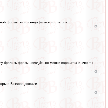
нной формы этого специфического глагола.
ову брались фразы «пиздИть не мешки ворочать» и «что ты
воры о Бакаеве достали.