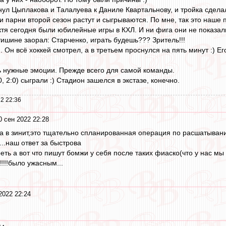
ул Цыплакова и Талалуева к Даниле Квартальнову, и тройка сделал
и парни второй сезон растут и сыгрываются. По мне, так это наше 
октя сегодня были юбилейные игры в КХЛ. И ни фига они не показал
тишине заорал: Старченко, играть будешь??? Зритель!!!
Он всё хоккей смотрел, а в третьем проснулся на пять минут :) Е
ь нужные эмоции. Прежде всего для самой команды.
:0, 2:0) сыграли :) Стадион зашелся в экстазе, конечно.
2 22:36
0 сен 2022 22:28
а в зинит,это тщательно спланированная операция по расшатыван
...наш ответ за быстрова
реть а вот что пишут бомжи у себя после таких фиаско(что у нас мы
!!!!было ужасным...
2022 22:24