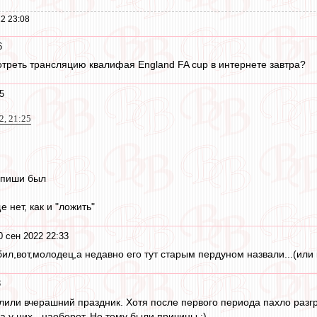
2 23:08
6
треть трансляцию квалифая England FA cup в интернете завтра?
5
2, 21:25
выпиши был
 нет, как и "ложить"
0 сен 2022 22:33
л,вот,молодец,а недавно его тут старым пердуном назвали...(или к
3
лили вчерашний праздник. Хотя после первого периода пахло разг
а у них - наоборот. Но тому были причины :)