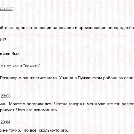
2, 23:17
ой тёзка прав в отношении написания и произнесения неопределё
3:17
выпиши был
 нет, как и "ложить"
 Разговор о лингвистике мата. У меня в Пушкинском районе за осн
.
 23:06
звини. Может я погорячился. Честно говоря и меня уже все эти разго
радуют. Чего его вспоминать....
 23:04
о не точно, что все, сколько-то игр..