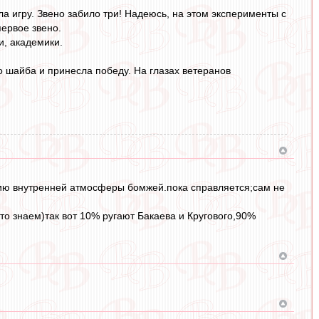
а игру. Звено забило три! Надеюсь, на этом эксперименты с
первое звено.
и, академики.
го шайба и принесла победу. На глазах ветеранов
ию внутренней атмосферы бомжей.пока справляется;сам не
 то знаем)так вот 10% ругают Бакаева и Кругового,90%