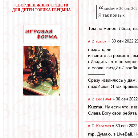
СБОР ДЕНЕЖНЫХ СРЕДСТВ
suslov » 30 сен 202
ДЛЯ ДЕТЕЙ ТОЛИКА ГЕРЦЫНА
Я так привык.
Тем не менее, Лёша, тв
#
suslov
» 30 сен 2022 2
пиздЕть, ля
извините за резкость, 
пИзидить - это по морде
а слова "пиздИть" вообще
————
Сразу извиняюсь у дам.
пиздИшь». Я так привык
#
BM1964
» 30 сен 2022
Kuzma
, Ну если что, и
Слава Богу свои ребята 
#
Карелин
» 30 сен 2022
mp
, Думаю, в LiveBall. Н