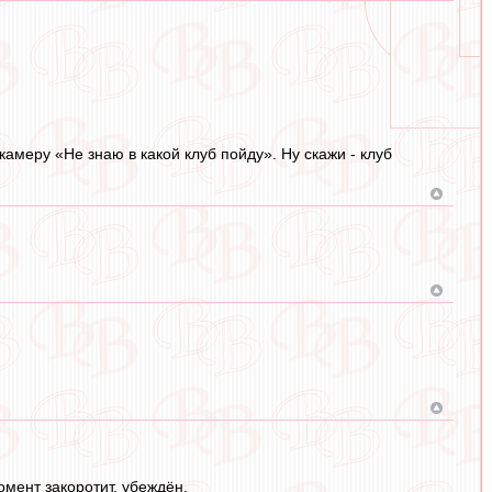
амеру «Не знаю в какой клуб пойду». Ну скажи - клуб
омент закоротит, убеждён.