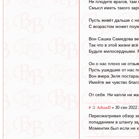
Не плодите врагов, там 
Смысл иметь такого зар
Пусть живёт дальше с 
С возрастом может поум
Вон Сашка Самедова вер
Так что в этой жизни всё
Будьте милосердными. 
Он о нас плохо не отзыв
Пусть ушедшие от нас п
Вон вчера Зеля постарал
Имейте же чувство благ
От себя. Ни капли ни ж
#
AiltonD
» 30 сен 2022 
Пересматривая обзор за
попаданием в штангу за
Моментик был если не кл