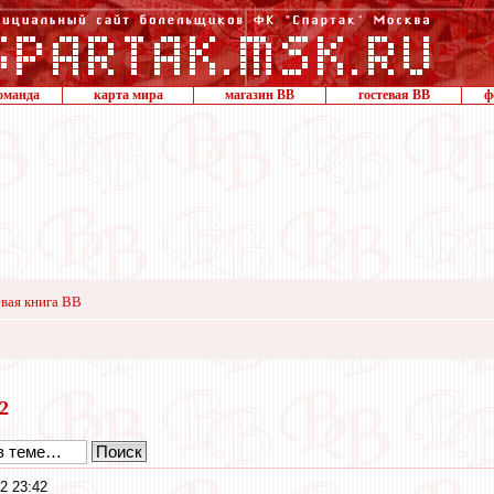
оманда
карта мира
магазин ВВ
гостевая ВВ
ф
вая книга ВВ
22
2 23:42