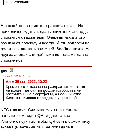
NFC отключи.
Я спокойно на принтере распечатываю. Но
приходится ждать, когда турникеты и стюарды
справятся с гаджетами. Очереди из-за этого
возникают повсюду и всегда. И эти вопросы не
должны волновать зрителей. Вообще никак. На
других аренах с подобными вопросами давно
справились.
gav
-
30 сен 2022 16:10
Ал » 30 сен 2022, 15:23
Кроме того, откровенно раздражает колготня
на входе, где считывающие устройства не
рассчитаны на смартфоны, а большинство
билетов - именно в гаждетах у зрителей.
NFC отключи. Считыватели ловят сигнал
раньше, чем видят QR, и дают отказ
Или билет суй так, чтобы QR был в самом низу
экрана (и антенна NFC не попадала в