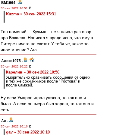
BM1964
-
30 сен 2022 16:51
Kuzma » 30 сен 2022 15:31
Тон поменяй.... Кузьма... не я начал разговор
про Бакаева. Написал я вроде ясно, что ему в
Питере ничего не светит. У тебя че, какое то
иное мнение? Ага.
Алекс1975
-
30 сен 2022 16:22
Карелин » 30 сен 2022 10:56
Уморительно сравнивать сообщения от одних
и тех же сокнижников после "Ростова" и
после бамжей.
Ну если Умяров играл ужасно, то так оно и
было. А если он вчера был хорош, то так оно и
есть.
Ал
-
30 сен 2022 16:16
gav » 30 сен 2022 16:10