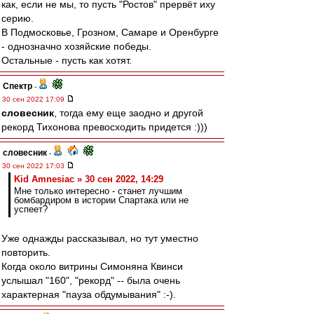
как, если не мы, то пусть "Ростов" прервёт иху
серию.
В Подмосковье, Грозном, Самаре и Оренбурге
- однозначно хозяйские победы.
Остальные - пусть как хотят.
Спектр
-
30 сен 2022 17:09
словесник
, тогда ему еще заодно и другой
рекорд Тихонова превосходить придется :)))
словесник
-
30 сен 2022 17:03
Kid Amnesiac » 30 сен 2022, 14:29
Мне только интересно - станет лучшим
бомбардиром в истории Спартака или не
успеет?
Уже однажды рассказывал, но тут уместно
повторить.
Когда около витрины Симоняна Квинси
услышал "160", "рекорд" -- была очень
характерная "пауза обдумывания" :-).