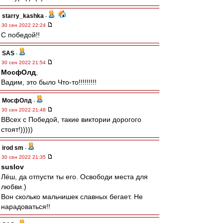
starry_kashka
-
30 сен 2022 22:24
С победой!!
SAS
-
30 сен 2022 21:54
МосфОлд
,
Вадим, это было Что-то!!!!!!!!!
МосфОлд
-
30 сен 2022 21:48
ВВсех с Победой, такие виктории дорогого
стоят!)))))
irod sm
-
30 сен 2022 21:35
suslov
Лёш, да отпусти ты его. Освободи места для
любви.)
Вон сколько мальчишек славных бегает. Не
нарадоваться!!