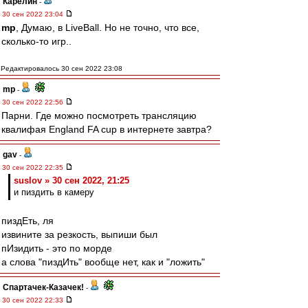
Карелин
-
30 сен 2022 23:04
mp
, Думаю, в LiveBall. Но не точно, что все,
сколько-то игр..
Редактировалось 30 сен 2022 23:08
mp
-
30 сен 2022 22:56
Парни. Где можно посмотреть трансляцию
квалифая England FA cup в интернете завтра?
gav
-
30 сен 2022 22:35
suslov » 30 сен 2022, 21:25
и пиздить в камеру
пиздЕть, ля
извините за резкость, выпиши был
пИзидить - это по морде
а слова "пиздИть" вообще нет, как и "ложить"
Спартачек-Казачек!
-
30 сен 2022 22:33