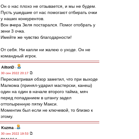
Он о нас плохо не отзывается, и мы не будем.
Пусть ушедшие от нас помогают отбирать очки
у наших конкурентов.
Вон вчера Зеля постарался. Помог отобрать у
зени 3 очка.
Имейте же чувство благодарности!
От себя. Ни капли ни жалею о уходе. Он не
командный игрок.
AiltonD
-
30 сен 2022 20:17
Пересматривая обзор заметил, что при выходе
Малкома (принял-ударил мастерски, канеш)
один на один в начале второго тайма, мяч
перед попаданием в штангу задел
оттопыренную пятку Макси.
Моментик был если не ключевой, то близко к
этому.
Kuzma
-
30 сен 2022 19:53