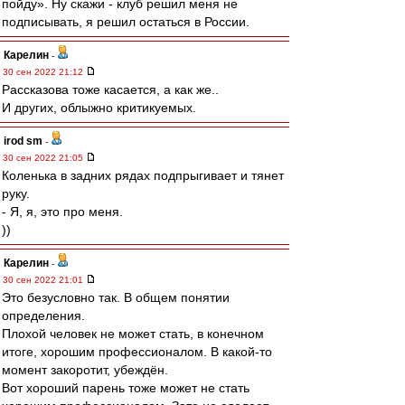
пойду». Ну скажи - клуб решил меня не
подписывать, я решил остаться в России.
Карелин
-
30 сен 2022 21:12
Рассказова тоже касается, а как же..
И других, облыжно критикуемых.
irod sm
-
30 сен 2022 21:05
Коленька в задних рядах подпрыгивает и тянет
руку.
- Я, я, это про меня.
))
Карелин
-
30 сен 2022 21:01
Это безусловно так. В общем понятии
определения.
Плохой человек не может стать, в конечном
итоге, хорошим профессионалом. В какой-то
момент закоротит, убеждён.
Вот хороший парень тоже может не стать