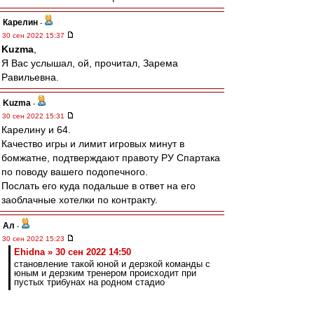
Карелин
-
30 сен 2022 15:37
Kuzma
,
Я Вас услышал, ой, прочитал, Зарема
Равильевна.
Kuzma
-
30 сен 2022 15:31
Карелину и 64.
Качество игры и лимит игровых минут в
бомжатне, подтверждают правоту РУ Спартака
по поводу вашего подопечного.
Послать его куда подальше в ответ на его
заоблачные хотелки по контракту.
Ал
-
30 сен 2022 15:23
Ehidna » 30 сен 2022 14:50
становление такой юной и дерзкой команды с
юным и дерзким тренером происходит при
пустых трибунах на родном стадио