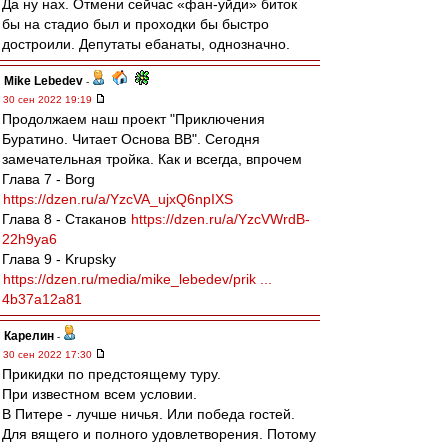
Да ну нах. Отмени сейчас «фан-уйди» биток
бы на стадио был и проходки бы быстро
достроили. Депутаты ебанаты, однозначно.
Mike Lebedev
-
30 сен 2022 19:19
Продолжаем наш проект "Приключения
Буратино. Читает Основа ВВ". Сегодня
замечательная тройка. Как и всегда, впрочем
Глава 7 - Borg
https://dzen.ru/a/YzcVA_ujxQ6npIXS
Глава 8 - Стаканов
https://dzen.ru/a/YzcVWrdB-
22h9ya6
Глава 9 - Krupsky
https://dzen.ru/media/mike_lebedev/prik ...
4b37a12a81
Карелин
-
30 сен 2022 17:30
Прикидки по предстоящему туру.
При известном всем условии.
В Питере - лучше ничья. Или победа гостей.
Для вящего и полного удовлетворения. Потому