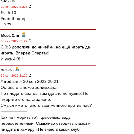
SAS
-
30 сен 2022 21:34
Лч. 5.10
Реал-Шахтер
...???
МосфОлд
-
30 сен 2022 21:27
С 0:3 доползли до ничейки, но ещё играть да
играть. Вперёд Спартак!
И уже 4:3!!!
suslov
-
30 сен 2022 21:25
# irod sm » 30 сен 2022 20:21
Оставьте в покое зелимхана.
Не плодите врагов, там где это не нужно. Не
чморите его на стадионе.
Смысл иметь такого заряженного против нас?
——————-
Как не чморить то? Крысёныш ведь
первостепенный. Ссыкливо отводить глазки и
пиздить в камеру «Не знаю в какой клуб