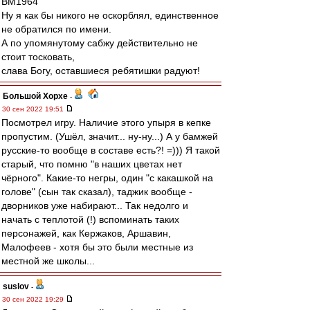
BM1964
Ну я как бы никого не оскорблял, единственное
не обратился по имени.
А по упомянутому сабжу действительно не
стоит тосковать,
слава Богу, оставшиеся ребятишки радуют!
Большой Хорхе
-
30 сен 2022 19:51
Посмотрел игру. Наличие этого упыря в кепке
пропустим. (Ушёл, значит... ну-ну...) А у бамжей
русские-то вообще в составе есть?! =))) Я такой
старый, что помню "в наших цветах нет
чёрного". Какие-то негры, один "с какашкой на
голове" (сын так сказал), таджик вообще -
дворников уже набирают... Так недолго и
начать с теплотой (!) вспоминать таких
персонажей, как Кержаков, Аршавин,
Малофеев - хотя бы это были местные из
местной же школы...
suslov
-
30 сен 2022 19:29