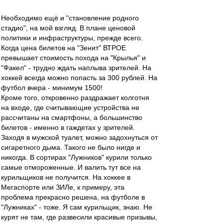
Необходимо ещё и "становление родного
стадио", на мой взгляд. В плане ценовой
политики и инфраструктуры, прежде всего.
Когда цена билетов на "Зенит" ВТРОЕ
превышает стоимость похода на "Крылья" и
"Факел" - трудно ждать наплыва зрителей. На
хоккей всегда можно попасть за 300 рублей. На
футбол вчера - минимум 1500!
Кроме того, откровенно раздражает колготня
на входе, где считывающие устройства не
рассчитаны на смартфоны, а большинство
билетов - именно в гаждетах у зрителей.
Заходя в мужской туалет, можно задохнуться от
сигаретного дыма. Такого не было нигде и
никогда. В сортирах "Лужников" курили только
самые отмороженные. И валить тут все на
курильщиков не получится. На хоккее в
Мегаспорте или ЗИЛе, к примеру, эта
проблема прекрасно решена, на футболе в
"Лужниках" - тоже. Я сам курильщик, знаю. Не
курят не там, где развесили красивые призывы,