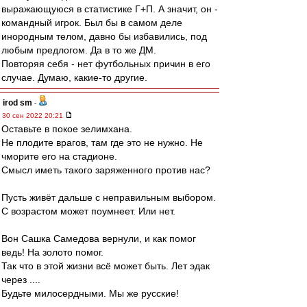
выражающуюся в статистике Г+П. А значит, он -
командный игрок. Был бы в самом деле
инородным телом, давно бы избавились, под
любым предлогом. Да в то же ДМ.
Повторяя себя - нет футбольных причин в его
случае. Думаю, какие-то другие.
irod sm
-
30 сен 2022 20:21
Оставьте в покое зелимхана.
Не плодите врагов, там где это не нужно. Не
чморите его на стадионе.
Смысл иметь такого заряженного против нас?
Пусть живёт дальше с неправильным выбором.
С возрастом может поумнеет. Или нет.
Вон Сашка Самедова вернули, и как помог
ведь! На золото помог.
Так что в этой жизни всё может быть. Лет эдак
через ....
Будьте милосердными. Мы же русские!