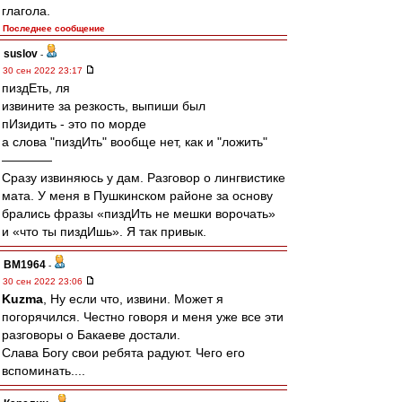
глагола.
Последнее сообщение
suslov
-
30 сен 2022 23:17
пиздЕть, ля
извините за резкость, выпиши был
пИзидить - это по морде
а слова "пиздИть" вообще нет, как и "ложить"
————
Сразу извиняюсь у дам. Разговор о лингвистике
мата. У меня в Пушкинском районе за основу
брались фразы «пиздИть не мешки ворочать»
и «что ты пиздИшь». Я так привык.
BM1964
-
30 сен 2022 23:06
Kuzma
, Ну если что, извини. Может я
погорячился. Честно говоря и меня уже все эти
разговоры о Бакаеве достали.
Слава Богу свои ребята радуют. Чего его
вспоминать....