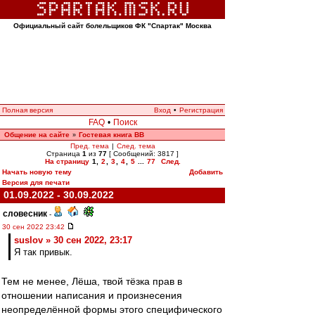
Официальный сайт болельщиков ФК "Спартак" Москва
Полная версия
Вход
•
Регистрация
FAQ
•
Поиск
Общение на сайте
Гостевая книга ВВ
»
Пред. тема
|
След. тема
Страница
1
из
77
[ Сообщений: 3817 ]
На страницу
1
,
2
,
3
,
4
,
5
...
77
След.
Начать новую тему
Добавить
Версия для печати
01.09.2022 - 30.09.2022
словесник
-
30 сен 2022 23:42
suslov » 30 сен 2022, 23:17
Я так привык.
Тем не менее, Лёша, твой тёзка прав в
отношении написания и произнесения
неопределённой формы этого специфического