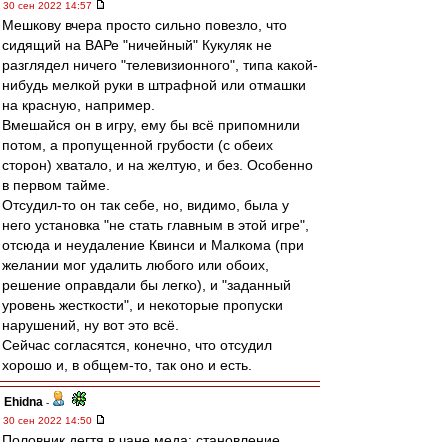
30 сен 2022 14:57
Мешкову вчера просто сильно повезло, что
сидящий на ВАРе "ничейный" Кукуляк не
разглядел ничего "телевизионного", типа какой-
нибудь мелкой руки в штрафной или отмашки
на красную, например.
Вмешайся он в игру, ему бы всё припомнили
потом, а пропущенной грубости (с обеих
сторон) хватало, и на желтую, и без. Особенно
в первом тайме.
Отсудил-то он так себе, но, видимо, была у
него установка "не стать главным в этой игре",
отсюда и неудаление Квинси и Малкома (при
желании мог удалить любого или обоих,
решение оправдали бы легко), и "заданный
уровень жесткости", и некоторые пропуски
нарушений, ну вот это всё.
Сейчас согласятся, конечно, что отсудил
хорошо и, в общем-то, так оно и есть.
Ehidna
-
30 сен 2022 14:50
Половник дегтя в чане меда: становление