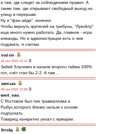
а там, где следят за соблюдением правил. А
также там, где открывают свободный выход на
улицу в перерыве.
Ну и "фан-айди", конечно.
Чтобы вернуть зрителей на трибуны, "Лукойлу"
еще много нужно работать. Да, главное - игра
команды. Но и администрации есть о чем
подумать, я считаю.
irod sm
-
30 сен 2022 15:12
Забей Хлусевич в начале второго тайма 100%
гол, счёт стал бы 2-2. А там ...
авоська
-
30 сен 2022 15:08
wert_vao
,
С Ростовом был пик травматизма и
Рыбус,которого близко нельзя к основе
подпускать.
Товарищ конкретно уехал с ярмарки.
Влэйд
-