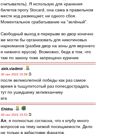
считыватель). Я использую для хранения
билетов прогу Stocard, она сама в правильном
месте код размещает, ни одного сбоя.
Моментальное срабатывание на "зелёный".
Свободный выход в перерыве во двор конечно
же могли бы организовать для никотиновых
наркоманов (разбив двор на зоны для верхнего
и нижнего ярусов). Возможно, беда в том, что
там по закону тоже запрещено курение
alek.vladimir
-
30 сен 2022 15:58
после великолепной победы как раз самое
время в тыщупитсотый раз попесдострадать
тут по ушедшему зелимханчику
ага
Ehidna
-
30 сен 2022 15:53
Ал
, я полностью согласна, что к клубу много
вопросов на тему низкой посещаемости. Дело
не только в забастовке фанатов.