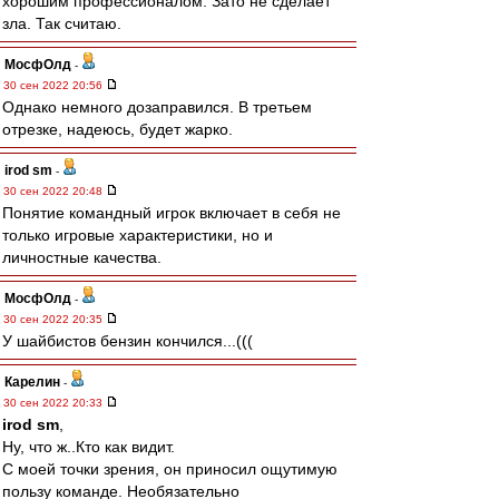
хорошим профессионалом. Зато не сделает
зла. Так считаю.
МосфОлд
-
30 сен 2022 20:56
Однако немного дозаправился. В третьем
отрезке, надеюсь, будет жарко.
irod sm
-
30 сен 2022 20:48
Понятие командный игрок включает в себя не
только игровые характеристики, но и
личностные качества.
МосфОлд
-
30 сен 2022 20:35
У шайбистов бензин кончился...(((
Карелин
-
30 сен 2022 20:33
irod sm
,
Ну, что ж..Кто как видит.
С моей точки зрения, он приносил ощутимую
пользу команде. Необязательно