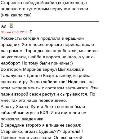
Старченко победный забил,вот,молодец,а
недавно его тут старым пердуном назвали...
(или как то так)
Ал
-
30 сен 2022 22:33
Хоккеисты сегодня продлили вчерашний
праздник. Хотя после первого периода пахло
разгромом. Торпеды нас перебегали, мы нигде
не успевали, шайба в ворота не шла, а у них -
наоборот. Но тому были причины :)
Во втором Миронов вернул Цыплакова и
Талалуева к Даниле Квартальнову, и тройка
сделала игру. Звено забило три! Надеюсь, на
этом эксперименты с составом закончатся. Эти
парни второй сезон растут и сыгрываются. По
мне, так это наше первое звено.
А вот у Хохла, Куги и Локтя сегодня были
юбилейные игры в КХЛ. И ни фига они не
показали, академики.
В середине второго я в тишине заорал:
Старченко, играть будешь??? Зритель!!!
Похоже, меня услышали. Он всё хоккей