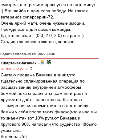
смотрел, а в третьем проснулся на пять минут
:) Его шайба и принесла победу. На глазах
ветеранов суперсерии-72.
Очень яркий матч, очень нужные эмоции.
Прежде всего для самой команды.
Да, кто не знает: (0:3, 2:0, 2:0) сыграли :)
Стадион зашелся в экстазе, конечно.
Редактировалось 30 сен 2022 22:36
Спартачек-Казачек!
-
30 сен 2022 22:28
Считаю продажа Бакаева в зинит,это
тщательно спланированная операция по
расшатыванию внутренней атмосферы
бомжей.пока справляется;сам не играет и
другим не даёт....наш ответ за быстрова
.....вчера решил посмотреть а вот что пишут
бомжи у себя после таких фиаско(что у нас мы
то знаем)так вот 10% ругают Бакаева и
Кругового,90% написали что судейство !!!!было
ужасным...
Вот уроды(с)