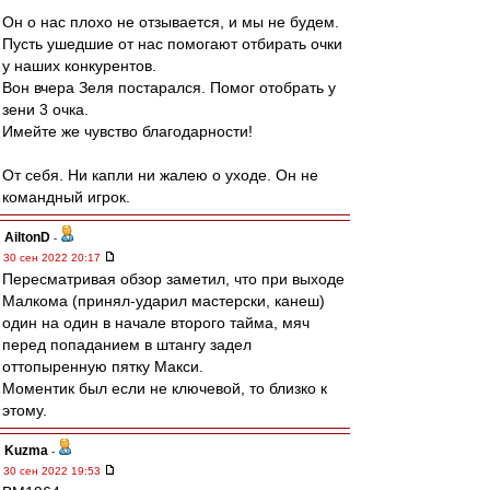
Он о нас плохо не отзывается, и мы не будем.
Пусть ушедшие от нас помогают отбирать очки
у наших конкурентов.
Вон вчера Зеля постарался. Помог отобрать у
зени 3 очка.
Имейте же чувство благодарности!
От себя. Ни капли ни жалею о уходе. Он не
командный игрок.
AiltonD
-
30 сен 2022 20:17
Пересматривая обзор заметил, что при выходе
Малкома (принял-ударил мастерски, канеш)
один на один в начале второго тайма, мяч
перед попаданием в штангу задел
оттопыренную пятку Макси.
Моментик был если не ключевой, то близко к
этому.
Kuzma
-
30 сен 2022 19:53