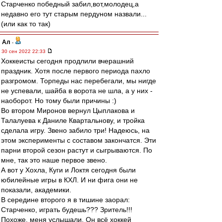
Старченко победный забил,вот,молодец,а
недавно его тут старым пердуном назвали...
(или как то так)
Ал
-
30 сен 2022 22:33
Хоккеисты сегодня продлили вчерашний
праздник. Хотя после первого периода пахло
разгромом. Торпеды нас перебегали, мы нигде
не успевали, шайба в ворота не шла, а у них -
наоборот. Но тому были причины :)
Во втором Миронов вернул Цыплакова и
Талалуева к Даниле Квартальнову, и тройка
сделала игру. Звено забило три! Надеюсь, на
этом эксперименты с составом закончатся. Эти
парни второй сезон растут и сыгрываются. По
мне, так это наше первое звено.
А вот у Хохла, Куги и Локтя сегодня были
юбилейные игры в КХЛ. И ни фига они не
показали, академики.
В середине второго я в тишине заорал:
Старченко, играть будешь??? Зритель!!!
Похоже, меня услышали. Он всё хоккей