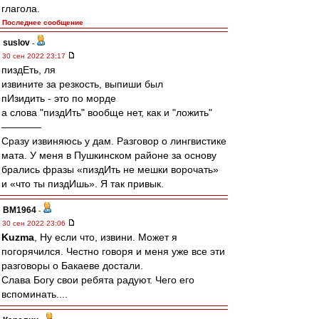
глагола.
Последнее сообщение
suslov
-
30 сен 2022 23:17
пиздЕть, ля
извините за резкость, выпиши был
пИзидить - это по морде
а слова "пиздИть" вообще нет, как и "ложить"
————
Сразу извиняюсь у дам. Разговор о лингвистике
мата. У меня в Пушкинском районе за основу
брались фразы «пиздИть не мешки ворочать»
и «что ты пиздИшь». Я так привык.
BM1964
-
30 сен 2022 23:06
Kuzma
, Ну если что, извини. Может я
погорячился. Честно говоря и меня уже все эти
разговоры о Бакаеве достали.
Слава Богу свои ребята радуют. Чего его
вспоминать....