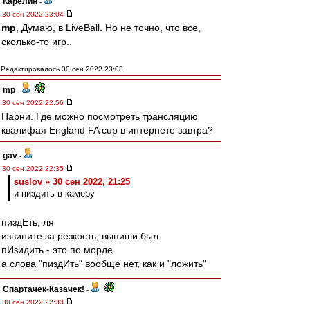
Карелин
-
30 сен 2022 23:04
mp
, Думаю, в LiveBall. Но не точно, что все,
сколько-то игр..
Редактировалось 30 сен 2022 23:08
mp
-
30 сен 2022 22:56
Парни. Где можно посмотреть трансляцию
квалифая England FA cup в интернете завтра?
gav
-
30 сен 2022 22:35
suslov » 30 сен 2022, 21:25
и пиздить в камеру
пиздЕть, ля
извините за резкость, выпиши был
пИзидить - это по морде
а слова "пиздИть" вообще нет, как и "ложить"
Спартачек-Казачек!
-
30 сен 2022 22:33