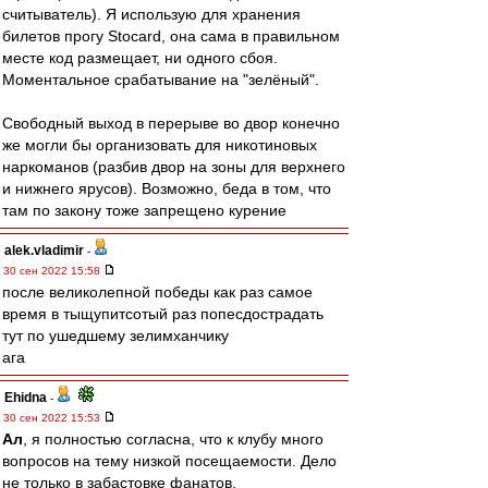
считыватель). Я использую для хранения
билетов прогу Stocard, она сама в правильном
месте код размещает, ни одного сбоя.
Моментальное срабатывание на "зелёный".
Свободный выход в перерыве во двор конечно
же могли бы организовать для никотиновых
наркоманов (разбив двор на зоны для верхнего
и нижнего ярусов). Возможно, беда в том, что
там по закону тоже запрещено курение
alek.vladimir
-
30 сен 2022 15:58
после великолепной победы как раз самое
время в тыщупитсотый раз попесдострадать
тут по ушедшему зелимханчику
ага
Ehidna
-
30 сен 2022 15:53
Ал
, я полностью согласна, что к клубу много
вопросов на тему низкой посещаемости. Дело
не только в забастовке фанатов.