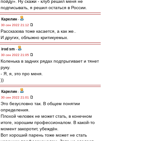
пойду». Ну скажи - клуб решил меня не
подписывать, я решил остаться в России.
Карелин
-
30 сен 2022 21:12
Рассказова тоже касается, а как же..
И других, облыжно критикуемых.
irod sm
-
30 сен 2022 21:05
Коленька в задних рядах подпрыгивает и тянет
руку.
- Я, я, это про меня.
))
Карелин
-
30 сен 2022 21:01
Это безусловно так. В общем понятии
определения.
Плохой человек не может стать, в конечном
итоге, хорошим профессионалом. В какой-то
момент закоротит, убеждён.
Вот хороший парень тоже может не стать