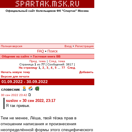
Официальный сайт болельщиков ФК "Спартак" Москва
Полная версия
Вход
•
Регистрация
FAQ
•
Поиск
Общение на сайте
Гостевая книга ВВ
»
Пред. тема
|
След. тема
Страница
1
из
77
[ Сообщений: 3817 ]
На страницу
1
,
2
,
3
,
4
,
5
...
77
След.
Начать новую тему
Добавить
Версия для печати
01.09.2022 - 30.09.2022
словесник
-
30 сен 2022 23:42
suslov » 30 сен 2022, 23:17
Я так привык.
Тем не менее, Лёша, твой тёзка прав в
отношении написания и произнесения
неопределённой формы этого специфического