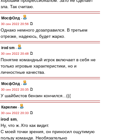
хорошим профессионалом. Зато не сделает
зла. Так считаю.
МосфОлд
-
30 сен 2022 20:56
Однако немного дозаправился. В третьем
отрезке, надеюсь, будет жарко.
irod sm
-
30 сен 2022 20:48
Понятие командный игрок включает в себя не
только игровые характеристики, но и
личностные качества.
МосфОлд
-
30 сен 2022 20:35
У шайбистов бензин кончился...(((
Карелин
-
30 сен 2022 20:33
irod sm
,
Ну, что ж..Кто как видит.
С моей точки зрения, он приносил ощутимую
пользу команде. Необязательно