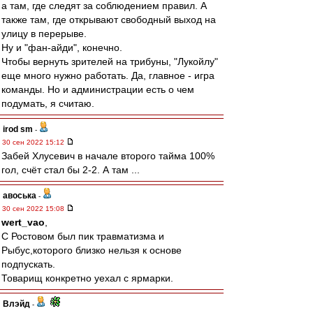
а там, где следят за соблюдением правил. А
также там, где открывают свободный выход на
улицу в перерыве.
Ну и "фан-айди", конечно.
Чтобы вернуть зрителей на трибуны, "Лукойлу"
еще много нужно работать. Да, главное - игра
команды. Но и администрации есть о чем
подумать, я считаю.
irod sm
-
30 сен 2022 15:12
Забей Хлусевич в начале второго тайма 100%
гол, счёт стал бы 2-2. А там ...
авоська
-
30 сен 2022 15:08
wert_vao
,
С Ростовом был пик травматизма и
Рыбус,которого близко нельзя к основе
подпускать.
Товарищ конкретно уехал с ярмарки.
Влэйд
-