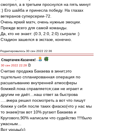
смотрел, а в третьем проснулся на пять минут
:) Его шайба и принесла победу. На глазах
ветеранов суперсерии-72.
Очень яркий матч, очень нужные эмоции.
Прежде всего для самой команды.
Да, кто не знает: (0:3, 2:0, 2:0) сыграли :)
Стадион зашелся в экстазе, конечно.
Редактировалось 30 сен 2022 22:36
Спартачек-Казачек!
-
30 сен 2022 22:28
Считаю продажа Бакаева в зинит,это
тщательно спланированная операция по
расшатыванию внутренней атмосферы
бомжей.пока справляется;сам не играет и
другим не даёт....наш ответ за быстрова
.....вчера решил посмотреть а вот что пишут
бомжи у себя после таких фиаско(что у нас мы
то знаем)так вот 10% ругают Бакаева и
Кругового,90% написали что судейство !!!!было
ужасным...
Вот уроды(с)