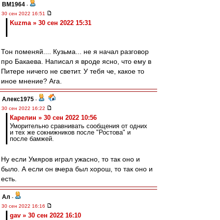
BM1964
-
30 сен 2022 16:51
Kuzma » 30 сен 2022 15:31
Тон поменяй.... Кузьма... не я начал разговор
про Бакаева. Написал я вроде ясно, что ему в
Питере ничего не светит. У тебя че, какое то
иное мнение? Ага.
Алекс1975
-
30 сен 2022 16:22
Карелин » 30 сен 2022 10:56
Уморительно сравнивать сообщения от одних
и тех же сокнижников после "Ростова" и
после бамжей.
Ну если Умяров играл ужасно, то так оно и
было. А если он вчера был хорош, то так оно и
есть.
Ал
-
30 сен 2022 16:16
gav » 30 сен 2022 16:10