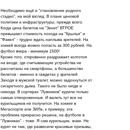
Необходимо ещё и "становление родного
стадио", на мой взгляд. В плане ценовой
политики и инфраструктуры, прежде всего.
Когда цена билетов на "Зенит" ВТРОЕ
превышает стоимость похода на "Крылья" и
"Факел" - трудно ждать наплыва зрителей. На
хоккей всегда можно попасть за 300 рублей. На
футбол вчера - минимум 1500!
Кроме того, откровенно раздражает колготня
на входе, где считывающие устройства не
рассчитаны на смартфоны, а большинство
билетов - именно в гаждетах у зрителей.
Заходя в мужской туалет, можно задохнуться от
сигаретного дыма. Такого не было нигде и
никогда. В сортирах "Лужников" курили только
самые отмороженные. И валить тут все на
курильщиков не получится. На хоккее в
Мегаспорте или ЗИЛе, к примеру, эта
проблема прекрасно решена, на футболе в
"Лужниках" - тоже. Я сам курильщик, знаю. Не
курят не там, где развесили красивые призывы,