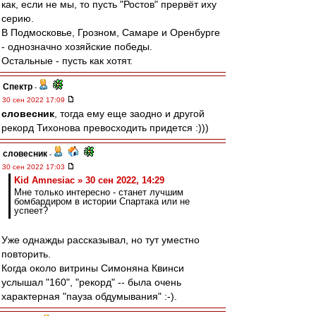
как, если не мы, то пусть "Ростов" прервёт иху
серию.
В Подмосковье, Грозном, Самаре и Оренбурге
- однозначно хозяйские победы.
Остальные - пусть как хотят.
Спектр
-
30 сен 2022 17:09
словесник
, тогда ему еще заодно и другой
рекорд Тихонова превосходить придется :)))
словесник
-
30 сен 2022 17:03
Kid Amnesiac » 30 сен 2022, 14:29
Мне только интересно - станет лучшим
бомбардиром в истории Спартака или не
успеет?
Уже однажды рассказывал, но тут уместно
повторить.
Когда около витрины Симоняна Квинси
услышал "160", "рекорд" -- была очень
характерная "пауза обдумывания" :-).