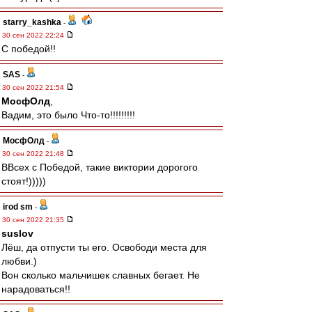
starry_kashka
-
30 сен 2022 22:24
С победой!!
SAS
-
30 сен 2022 21:54
МосфОлд
,
Вадим, это было Что-то!!!!!!!!!
МосфОлд
-
30 сен 2022 21:48
ВВсех с Победой, такие виктории дорогого
стоят!)))))
irod sm
-
30 сен 2022 21:35
suslov
Лёш, да отпусти ты его. Освободи места для
любви.)
Вон сколько мальчишек славных бегает. Не
нарадоваться!!