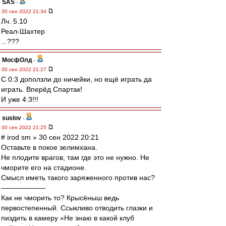
SAS
-
30 сен 2022 21:34
Лч. 5.10
Реал-Шахтер
...???
МосфОлд
-
30 сен 2022 21:27
С 0:3 доползли до ничейки, но ещё играть да
играть. Вперёд Спартак!
И уже 4:3!!!
suslov
-
30 сен 2022 21:25
# irod sm » 30 сен 2022 20:21
Оставьте в покое зелимхана.
Не плодите врагов, там где это не нужно. Не
чморите его на стадионе.
Смысл иметь такого заряженного против нас?
——————-
Как не чморить то? Крысёныш ведь
первостепенный. Ссыкливо отводить глазки и
пиздить в камеру «Не знаю в какой клуб