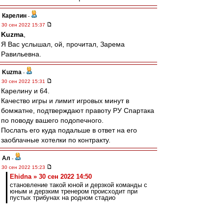
Карелин
-
30 сен 2022 15:37
Kuzma
,
Я Вас услышал, ой, прочитал, Зарема
Равильевна.
Kuzma
-
30 сен 2022 15:31
Карелину и 64.
Качество игры и лимит игровых минут в
бомжатне, подтверждают правоту РУ Спартака
по поводу вашего подопечного.
Послать его куда подальше в ответ на его
заоблачные хотелки по контракту.
Ал
-
30 сен 2022 15:23
Ehidna » 30 сен 2022 14:50
становление такой юной и дерзкой команды с
юным и дерзким тренером происходит при
пустых трибунах на родном стадио