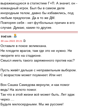
выражающуюся в статистике Г+П. А значит, он -
командный игрок. Был бы в самом деле
инородным телом, давно бы избавились, под
любым предлогом. Да в то же ДМ.
Повторяя себя - нет футбольных причин в его
случае. Думаю, какие-то другие.
irod sm
-
30 сен 2022 20:21
Оставьте в покое зелимхана.
Не плодите врагов, там где это не нужно. Не
чморите его на стадионе.
Смысл иметь такого заряженного против нас?
Пусть живёт дальше с неправильным выбором.
С возрастом может поумнеет. Или нет.
Вон Сашка Самедова вернули, и как помог
ведь! На золото помог.
Так что в этой жизни всё может быть. Лет эдак
через ....
Будьте милосердными. Мы же русские!