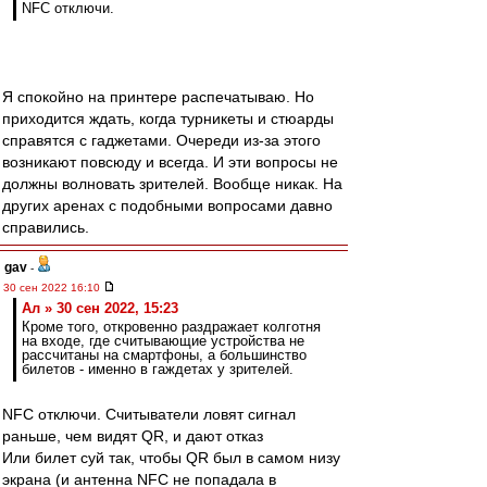
NFC отключи.
Я спокойно на принтере распечатываю. Но
приходится ждать, когда турникеты и стюарды
справятся с гаджетами. Очереди из-за этого
возникают повсюду и всегда. И эти вопросы не
должны волновать зрителей. Вообще никак. На
других аренах с подобными вопросами давно
справились.
gav
-
30 сен 2022 16:10
Ал » 30 сен 2022, 15:23
Кроме того, откровенно раздражает колготня
на входе, где считывающие устройства не
рассчитаны на смартфоны, а большинство
билетов - именно в гаждетах у зрителей.
NFC отключи. Считыватели ловят сигнал
раньше, чем видят QR, и дают отказ
Или билет суй так, чтобы QR был в самом низу
экрана (и антенна NFC не попадала в