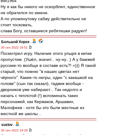
BM1964
Ну я как бы никого не оскорблял, единственное
не обратился по имени.
А по упомянутому сабжу действительно не
стоит тосковать,
слава Богу, оставшиеся ребятишки радуют!
Большой Хорхе
-
30 сен 2022 19:51
Посмотрел игру. Наличие этого упыря в кепке
пропустим. (Ушёл, значит... ну-ну...) А у бамжей
русские-то вообще в составе есть?! =))) Я такой
старый, что помню "в наших цветах нет
чёрного". Какие-то негры, один "с какашкой на
голове" (сын так сказал), таджик вообще -
дворников уже набирают... Так недолго и
начать с теплотой (!) вспоминать таких
персонажей, как Кержаков, Аршавин,
Малофеев - хотя бы это были местные из
местной же школы...
suslov
-
30 сен 2022 19:29