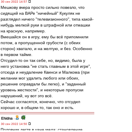
30 сен 2022 14:57
Мешкову вчера просто сильно повезло, что
сидящий на ВАРе "ничейный" Кукуляк не
разглядел ничего "телевизионного", типа какой-
нибудь мелкой руки в штрафной или отмашки
на красную, например.
Вмешайся он в игру, ему бы всё припомнили
потом, а пропущенной грубости (с обеих
сторон) хватало, и на желтую, и без. Особенно
в первом тайме.
Отсудил-то он так себе, но, видимо, была у
него установка "не стать главным в этой игре",
отсюда и неудаление Квинси и Малкома (при
желании мог удалить любого или обоих,
решение оправдали бы легко), и "заданный
уровень жесткости", и некоторые пропуски
нарушений, ну вот это всё.
Сейчас согласятся, конечно, что отсудил
хорошо и, в общем-то, так оно и есть.
Ehidna
-
30 сен 2022 14:50
Половник дегтя в чане меда: становление