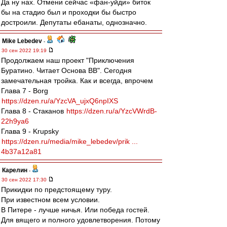
Да ну нах. Отмени сейчас «фан-уйди» биток
бы на стадио был и проходки бы быстро
достроили. Депутаты ебанаты, однозначно.
Mike Lebedev
-
30 сен 2022 19:19
Продолжаем наш проект "Приключения
Буратино. Читает Основа ВВ". Сегодня
замечательная тройка. Как и всегда, впрочем
Глава 7 - Borg
https://dzen.ru/a/YzcVA_ujxQ6npIXS
Глава 8 - Стаканов
https://dzen.ru/a/YzcVWrdB-
22h9ya6
Глава 9 - Krupsky
https://dzen.ru/media/mike_lebedev/prik ...
4b37a12a81
Карелин
-
30 сен 2022 17:30
Прикидки по предстоящему туру.
При известном всем условии.
В Питере - лучше ничья. Или победа гостей.
Для вящего и полного удовлетворения. Потому