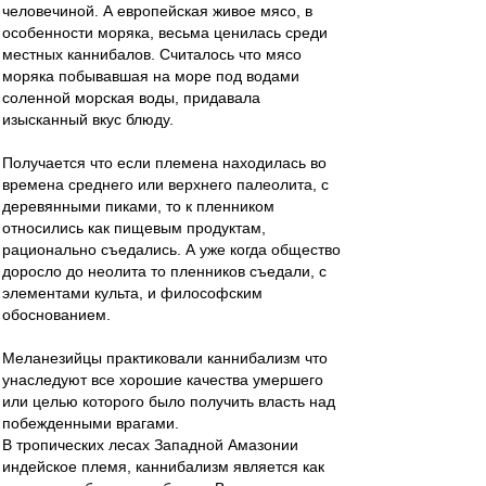
человечиной. А европейская живое мясо, в
особенности моряка, весьма ценилась среди
местных каннибалов. Считалось что мясо
моряка побывавшая на море под водами
соленной морская воды, придавала
изысканный вкус блюду.
Получается что если племена находилась во
времена среднего или верхнего палеолита, с
деревянными пиками, то к пленником
относились как пищевым продуктам,
рационально съедались. А уже когда общество
доросло до неолита то пленников съедали, с
элементами культа, и философским
обоснованием.
Меланезийцы практиковали каннибализм что
унаследуют все хорошие качества умершего
или целью которого было получить власть над
побежденными врагами.
В тропических лесах Западной Амазонии
индейское племя, каннибализм является как