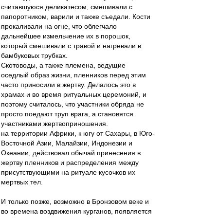
считавшуюся деликатесом, смешивали с
папоротником, варили и также съедали. Кости
прокаливали на огне, что облегчало
дальнейшее измельчение их в порошок,
который смешивали с травой и нагревали в
бамбуковых трубках.
Скотоводы, а также племена, ведущие
оседлый образ жизни, пленников перед этим
часто приносили в жертву. Делалось это в
храмах и во время ритуальных церемоний, и
поэтому считалось, что участники обряда не
просто поедают труп врага, а становятся
участниками жертвоприношения.
на территории Африки, к югу от Сахары, в Юго-
Восточной Азии, Малайзии, Индонезии и
Океании, действовал обычай принесения в
жертву пленников и распределения между
присутствующими на ритуале кусочков их
мертвых тел.
И только позже, возможно в Бронзовом веке и
во времена воздвижения курганов, появляется