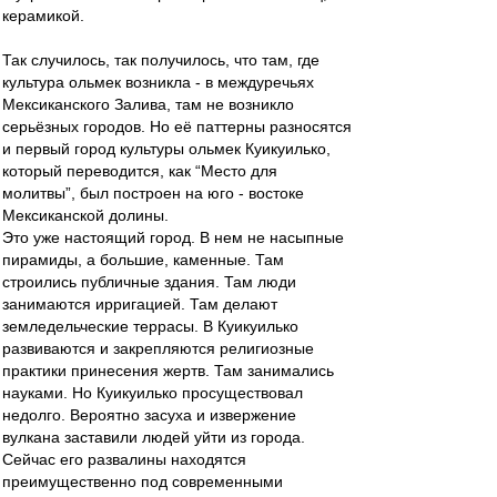
керамикой.
Так случилось, так получилось, что там, где
культура ольмек возникла - в междуречьях
Мексиканского Залива, там не возникло
серьёзных городов. Но её паттерны разносятся
и первый город культуры ольмек Куикуилько,
который переводится, как “Место для
молитвы”, был построен на юго - востоке
Мексиканской долины.
Это уже настоящий город. В нем не насыпные
пирамиды, а большие, каменные. Там
строились публичные здания. Там люди
занимаются ирригацией. Там делают
земледельческие террасы. В Куикуилько
развиваются и закрепляются религиозные
практики принесения жертв. Там занимались
науками. Но Куикуилько просуществовал
недолго. Вероятно засуха и извержение
вулкана заставили людей уйти из города.
Сейчас его развалины находятся
преимущественно под современными