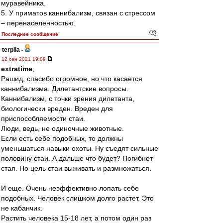
муравейника.
5. У приматов каннибализм, связан с стрессом
– перенаселенностью.
Последнее сообщение
terpila
-
12 сен 2021 19:09
extratime
,
Рашид, спасибо огромное, но что касается
каннибализма. Дилетантские вопросы.
Каннибализм, с точки зрения дилетанта,
биологически вреден. Вреден для
приспособляемости стаи.
Люди, ведь, не одиночные животные.
Если есть себе подобных, то должны
уменьшаться навыки охоты. Ну съедят сильные
половину стаи. А дальше что будет? Погибнет
стая. Но цель стаи выживать и размножаться.
И еще. Очень неэффективно лопать себе
подобных. Человек слишком долго растет. Это
не кабанчик.
Растить человека 15-18 лет, а потом один раз