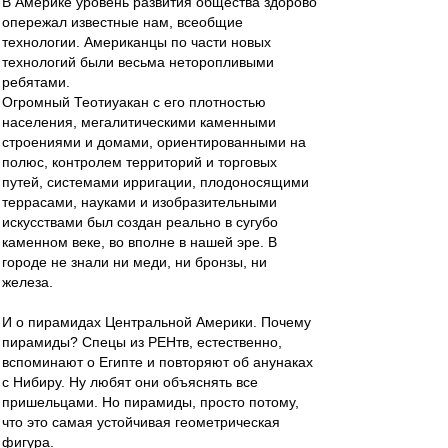
В Америке уровень развития общества здорово
опережал известные нам, всеобщие
технологии. Американцы по части новых
технологий были весьма неторопливыми
ребятами.
Огромный Теотиуакан с его плотностью
населения, мегалитическими каменными
строениями и домами, ориентированными на
полюс, контролем территорий и торговых
путей, системами ирригации, плодоносящими
террасами, науками и изобразительными
искусствами был создан реально в сугубо
каменном веке, во вполне в нашей эре. В
городе не знали ни меди, ни бронзы, ни
железа.
И о пирамидах Центральной Америки. Почему
пирамиды? Спецы из РЕНтв, естественно,
вспоминают о Египте и повторяют об анунаках
с Нибиру. Ну любят они объяснять все
пришельцами. Но пирамиды, просто потому,
что это самая устойчивая геометрическая
фигура.