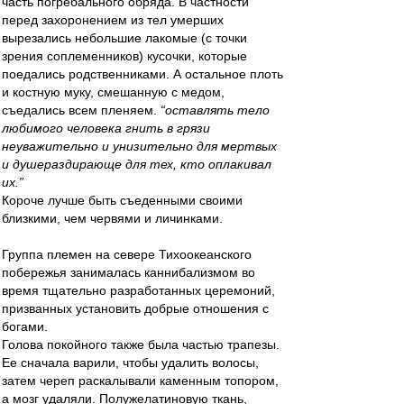
часть погребального обряда. В частности
перед захоронением из тел умерших
вырезались небольшие лакомые (с точки
зрения соплеменников) кусочки, которые
поедались родственниками. А остальное плоть
и костную муку, смешанную с медом,
съедались всем пленяем.
“оставлять тело
любимого человека гнить в грязи
неуважительно и унизительно для мертвых
и душераздирающе для тех, кто оплакивал
их.”
Короче лучше быть съеденными своими
близкими, чем червями и личинками.
Группа племен на севере Тихоокеанского
побережья занималась каннибализмом во
время тщательно разработанных церемоний,
призванных установить добрые отношения с
богами.
Голова покойного также была частью трапезы.
Ее сначала варили, чтобы удалить волосы,
затем череп раскалывали каменным топором,
а мозг удаляли. Полужелатиновую ткань,