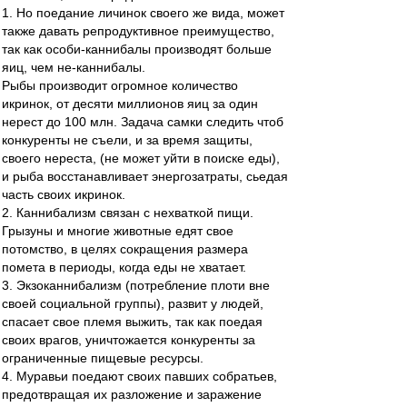
1. Но поедание личинок своего же вида, может
также давать репродуктивное преимущество,
так как особи-каннибалы производят больше
яиц, чем не-каннибалы.
Рыбы производит огромное количество
икринок, от десяти миллионов яиц за один
нерест до 100 млн. Задача самки следить чтоб
конкуренты не съели, и за время защиты,
своего нереста, (не может уйти в поиске еды),
и рыба восстанавливает энергозатраты, сьедая
часть своих икринок.
2. Каннибализм связан с нехваткой пищи.
Грызуны и многие животные едят свое
потомство, в целях сокращения размера
помета в периоды, когда еды не хватает.
3. Экзоканнибализм (потребление плоти вне
своей социальной группы), развит у людей,
спасает свое племя выжить, так как поедая
своих врагов, уничтожается конкуренты за
ограниченные пищевые ресурсы.
4. Муравьи поедают своих павших собратьев,
предотвращая их разложение и заражение