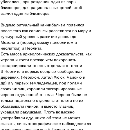
убивались, при рождении один из пары
близнецов, для рациональных целей, чтоб
выжил один из близнецов.
Видимо ритуальный каннибализм появился
после того как сапиенсы расселился по миру и
культурный уровень развитие дошел до
Мезолита (период между палеолитом и
неолитом) и Неолита.
Есть масса археологических доказательств, как
черепа и кости прежде чем похоронить
экскарнировали то есть отделяли от плоти.
В Неолите в первых оседлых сообществах
деревнях, (Иерихон, Хатал Хююк, Чайоню и
др) и у первых земледельцев, под полами
своих жилищ хоронили экскарнированные
черепа отделенный от тела. Черепа были не
только тщательно отделены от плоти но их
обмазывали глиной, и вместо глазниц
украшали ракушками. Плоть возможно
употребляли еду, никто об этом не может
сказать, лишь этнографические наблюдения за
нынешним папуасами в Н.Гвинеи, и других