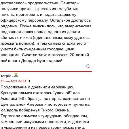
доставлялось продовольствие. Санитары
получили приказ вырезать из тел убитых
печень, приготовить и подать старшему
офицерскому персоналу. Остальное досталось
рядовым. Позже выяснилось, что американская
подводная лодка нашла одного из девяти
сбитых летчиков (единственным, кому удалось
избежать поимки), и тем самым спасла его от
участи быть съеденным голодающими
японцами. Счастливчиком оказался 20-летний
лейтенант Джордж Буш-старший.
terpila
-
11 сен 2021 04:44
Продолжение о древних американцах.
Культура ольмек оказалась “удачной” для
Америки. Её образцы, паттерны разносятся по
Центральной Америке и по торговым путям на
юг, вдоль побережья Тихого Океана.
Торговали ольмеки изумрудами, обсидианом,
каменными искусными поделками, изделиями
и украшениями из перьев тропических птиц,