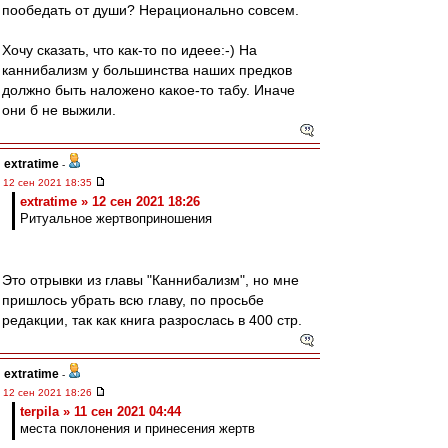
пообедать от души? Нерационально совсем.
Хочу сказать, что как-то по идеее:-) На
каннибализм у большинства наших предков
должно быть наложено какое-то табу. Иначе
они б не выжили.
extratime
-
12 сен 2021 18:35
extratime » 12 сен 2021 18:26
Ритуальное жертвоприношения
Это отрывки из главы "Каннибализм", но мне
пришлось убрать всю главу, по просьбе
редакции, так как книга разрослась в 400 стр.
extratime
-
12 сен 2021 18:26
terpila » 11 сен 2021 04:44
места поклонения и принесения жертв