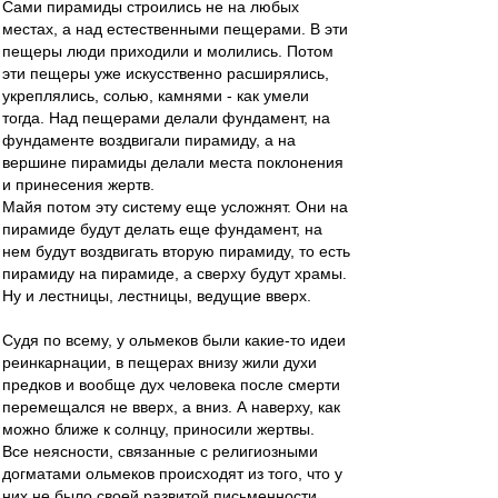
Сами пирамиды строились не на любых
местах, а над естественными пещерами. В эти
пещеры люди приходили и молились. Потом
эти пещеры уже искусственно расширялись,
укреплялись, солью, камнями - как умели
тогда. Над пещерами делали фундамент, на
фундаменте воздвигали пирамиду, а на
вершине пирамиды делали места поклонения
и принесения жертв.
Майя потом эту систему еще усложнят. Они на
пирамиде будут делать еще фундамент, на
нем будут воздвигать вторую пирамиду, то есть
пирамиду на пирамиде, а сверху будут храмы.
Ну и лестницы, лестницы, ведущие вверх.
Судя по всему, у ольмеков были какие-то идеи
реинкарнации, в пещерах внизу жили духи
предков и вообще дух человека после смерти
перемещался не вверх, а вниз. А наверху, как
можно ближе к солнцу, приносили жертвы.
Все неясности, связанные с религиозными
догматами ольмеков происходят из того, что у
них не было своей развитой письменности.