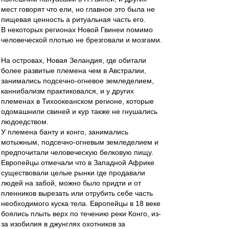
мест говорят что ели, но главное это была не
пищевая ценность а ритуальная часть его.
В некоторых регионах Новой Гвинеи помимо
человеческой плотью не брезговали и мозгами.
На островах, Новая Зеландия, где обитали
более развитые племена чем в Австралии,
занимались подсечно-огневое земледелием,
каннибализм практиковался, и у других
племенах в Тихоокеанском регионе, которые
одомашнили свиней и кур также не гнушались
людоедством.
У племена банту и конго, занимались
мотыжным, подсечно-огневым земледелием и
предпочитали человеческую белковую пищу.
Европейцы отмечали что в Западной Африке
существовали целые рынки где продавали
людей на забой, можно было придти и от
пленников вырезать или отрубить себе часть
необходимого куска тела. Европейцы в 18 веке
боялись плыть верх по течению реки Конго, из-
за изобилия в джунглях охотников за