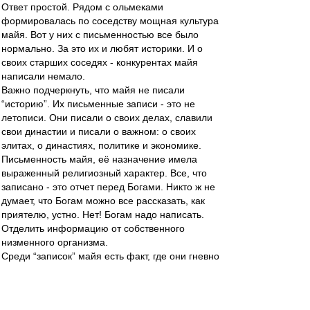
Ответ простой. Рядом с ольмеками
формировалась по соседству мощная культура
майя. Вот у них с письменностью все было
нормально. За это их и любят историки. И о
своих старших соседях - конкурентах майя
написали немало.
Важно подчеркнуть, что майя не писали
“историю”. Их письменные записи - это не
летописи. Они писали о своих делах, славили
свои династии и писали о важном: о своих
элитах, о династиях, политике и экономике.
Письменность майя, её назначение имела
выраженный религиозный характер. Все, что
записано - это отчет перед Богами. Никто ж не
думает, что Богам можно все рассказать, как
приятелю, устно. Нет! Богам надо написать.
Отделить информацию от собственного
низменного организма.
Среди “записок” майя есть факт, где они гневно
отмечают, что в их город Тикаль ольмеки
посадили своего марионеточного правителя.
Вообще нормально, да? У “полудиких”