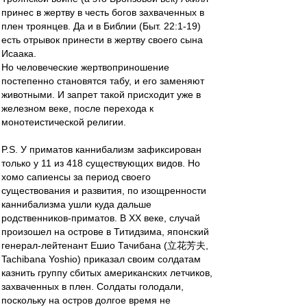
принес в жертву в честь богов захваченных в
плен троянцев. Да и в Библии (Быт. 22:1-19)
есть отрывок принести в жертву своего сына
Исаака.
Но человеческие жертвоприношение
постепенно становятся табу, и его заменяют
животными. И запрет такой присходит уже в
железном веке, после перехода к
монотеистической религии.
P.S. У приматов каннибализм зафиксирован
только у 11 из 418 существующих видов. Но
хомо сапиенсы за период своего
существования и развития, по изощренности
каннибализма ушли куда дальше
родственников-приматов. В ХХ веке, случай
произошел на острове в Титидзима, японский
генерал-лейтенант Ешио Тачибана (立花芳夫,
Tachibana Yoshio) приказал своим солдатам
казнить группу сбитых американских летчиков,
захваченных в плен. Солдаты голодали,
поскольку на остров долгое время не