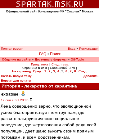
Официальный сайт болельщиков ФК "Спартак" Москва
Полная версия
Вход
•
Регистрация
FAQ
•
Поиск
Общение на сайте
Доступные форумы
Off-Topic
»
»
Пред. тема
|
След. тема
Страница
5
из
8
[ Сообщений: 375 ]
На страницу
Пред.
1
,
2
,
3
,
4
,
5
,
6
,
7
,
8
След.
Начать новую тему
Добавить
Версия для печати
История - лекарство от карантина
extratime
-
12 сен 2021 23:05
Лена совершенно верно, что эволюционной
успех благоприятствует тем группам, где
развито альтруистическое социальное
поведение, где жертввования собой ради всей
популяции, дает шанс выжить своим прямым
потомкам, и всем родственникам.