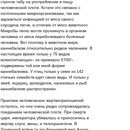
строгое табу на употребление в пищу
человеческой плоти. Кстати это связано с
патогенными микроорганизмами, так как
заразиться инфекцией от мяса своего
сородича легче, в отличии от мясо животного.
Микробы легко могли проникнуть в организм
человека от мяса переболевшего болезнью
человека. Вот поэтому в животном мире,
каннибализм относительно редкое явлением. В
настоящее время только у 75 видов
млекопитающих– из примерно 5700!–
подвержены той или иной форме
каннибализма. У птиц только у семи из 142
птичьих семейств едят своих виды. И только у
змей, ящериц, крокодилов, насекомых и рыб
каннибализм распространен.
Практика человеческих жертвоприношений
осталось, но они очень редко сопровождались
поеданием человеческой плоти. При смерте
царя, императора убивалась и приносились в
жертву слуги, жены, и телохранители. В
Троянской войне (а это Бронзовой век) Ахилл