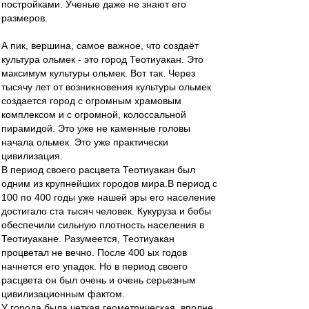
постройками. Ученые даже не знают его
размеров.
А пик, вершина, самое важное, что создаёт
культура ольмек - это город Теотиуакан. Это
максимум культуры ольмек. Вот так. Через
тысячу лет от возникновения культуры ольмек
создается город с огромным храмовым
комплексом и с огромной, колоссальной
пирамидой. Это уже не каменные головы
начала ольмек. Это уже практически
цивилизация.
В период своего расцвета Теотиуакан был
одним из крупнейших городов мира.В период с
100 по 400 годы уже нашей эры его население
достигало ста тысяч человек. Кукуруза и бобы
обеспечили сильную плотность населения в
Теотиуакане. Разумеется, Теотиуакан
процветал не вечно. После 400 ых годов
начнется его упадок. Но в период своего
расцвета он был очень и очень серьезным
цивилизационным фактом.
У города была четкая геометрическая, вполне