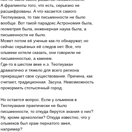
А фрагменты того, что есть, серьезно не
расшифрованы. А что касается самого
Теотиуакана, то там письменности не было
вообще. Вот такой парадокс.Астрономия была,
геометрия была, инженерная наука была, а
письменности не было.
Может потом её ученые как-то обнаружат, но
сейчас серьёзных её следов нет. Все, что
ольмеки хотели сказать, они говорили не
письменностью, а камнем.
Где-то в шестом веке н.э. Теотиуакан
драматично и тяжело для всего региона
прекращает свое существование. Причина, как
считают, традиционная. Засуха. Невозможность
прокормить стотысячный город.
Но остается вопрос. Если у ольмеков в
Теотиуакане практически не было
письменности, то откуда берутся знания о них?
Ну, кроме археологии? Откуда известно, что у
ольмеков был храм пернатого змея,
например?