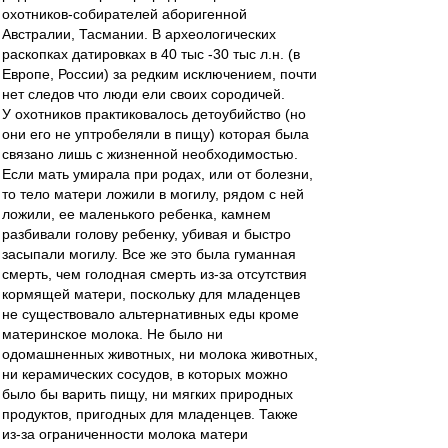
охотников-собирателей аборигенной
Австралии, Тасмании. В археологических
раскопках датировках в 40 тыс -30 тыс л.н. (в
Европе, России) за редким исключением, почти
нет следов что люди ели своих сородичей.
У охотников практиковалось детоубийство (но
они его не уптробеляли в пищу) которая была
связано лишь с жизненной необходимостью.
Если мать умирала при родах, или от болезни,
то тело матери ложили в могилу, рядом с ней
ложили, ее маленького ребенка, камнем
разбивали голову ребенку, убивая и быстро
засыпали могилу. Все же это была гуманная
смерть, чем голодная смерть из-за отсутствия
кормящей матери, поскольку для младенцев
не существовало альтернативных еды кроме
материнское молока. Не было ни
одомашненных животных, ни молока животных,
ни керамических сосудов, в которых можно
было бы варить пищу, ни мягких природных
продуктов, пригодных для младенцев. Также
из-за ограниченности молока матери