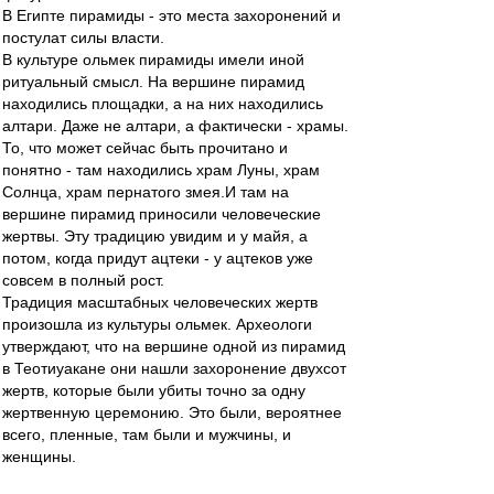
В Египте пирамиды - это места захоронений и
постулат силы власти.
В культуре ольмек пирамиды имели иной
ритуальный смысл. На вершине пирамид
находились площадки, а на них находились
алтари. Даже не алтари, а фактически - храмы.
То, что может сейчас быть прочитано и
понятно - там находились храм Луны, храм
Солнца, храм пернатого змея.И там на
вершине пирамид приносили человеческие
жертвы. Эту традицию увидим и у майя, а
потом, когда придут ацтеки - у ацтеков уже
совсем в полный рост.
Традиция масштабных человеческих жертв
произошла из культуры ольмек. Археологи
утверждают, что на вершине одной из пирамид
в Теотиуакане они нашли захоронение двухсот
жертв, которые были убиты точно за одну
жертвенную церемонию. Это были, вероятнее
всего, пленные, там были и мужчины, и
женщины.