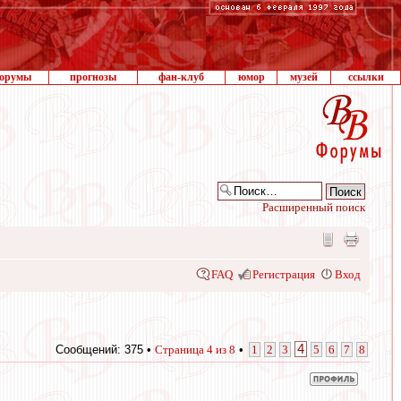
орумы
прогнозы
фан-клуб
юмор
музей
ссылки
Расширенный поиск
FAQ
Регистрация
Вход
4
Сообщений: 375 •
Страница
4
из
8
•
1
2
3
5
6
7
8