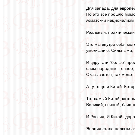
Для запада, для европе
Но это всё прошло мимо
Азиатский национализм -
Реальный, практический
Это мы внутри себя мог
умолчанию. Сильными,
И вдруг эти “белые” пр
слом парадигм. Точнее, 
Оказывается, так может
А тут еще и Китай. Кото
Тот самый Китай, которы
Великий, вечный, блис
И Россия, И Китай здор
Япония стала первым аз