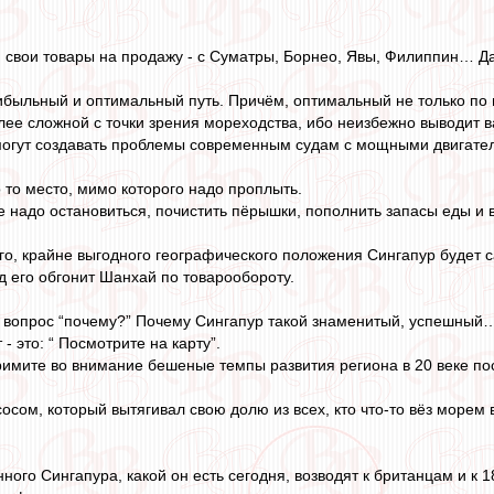
 свои товары на продажу - с Суматры, Борнео, Явы, Филиппин… Да
ибыльный и оптимальный путь. Причём, оптимальный не только по 
олее сложной с точки зрения мореходства, ибо неизбежно выводит 
 могут создавать проблемы современным судам с мощными двигате
о то место, мимо которого надо проплыть.
де надо остановиться, почистить пёрышки, пополнить запасы еды и 
его, крайне выгодного географического положения Сингапур будет
д его обгонит Шанхай по товарообороту.
т вопрос “почему?” Почему Сингапур такой знаменитый, успешный
- это: “ Посмотрите на карту”.
примите во внимание бешеные темпы развития региона в 20 веке пос
осом, который вытягивал свою долю из всех, кто что-то вёз морем в
ного Сингапура, какой он есть сегодня, возводят к британцам и к 