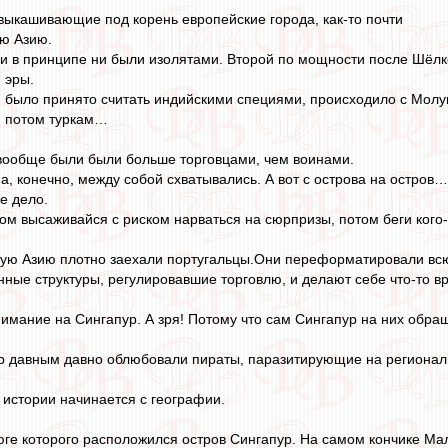
ыкашивающие под корень европейские города, как-то почти
ю Азию.
и в принципе ни были изолятами. Второй по мощности после Шёлко
 эры.
ом было принято считать индийскими специями, происходило с Молук
, потом туркам…
вообще были были больше торговцами, чем воинами.
а, конечно, между собой схватывались. А вот с острова на остров…
е дело.
том высаживайся с риском нарваться на сюрпризы, потом беги кого
ную Азию плотно заехали португальцы.Они переформатировали всю 
нные структуры, регулировавшие торговлю, и делают себе что-то в
имание на Сингапур. А зря! Потому что сам Сингапур на них обр
ур давным давно облюбовали пираты, паразитирующие на регионал
в истории начинается с географии.
юге которого расположился остров Сингапур. На самом кончике Мал