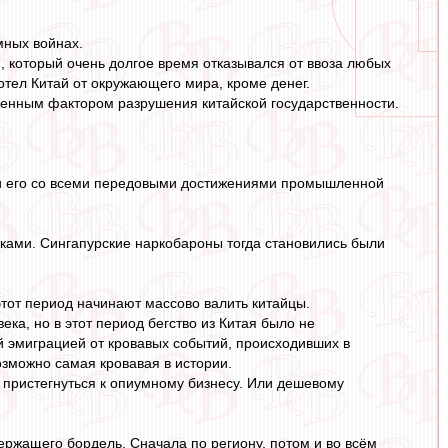
мных войнах.
, который очень долгое время отказывался от ввоза любых
отел Китай от окружающего мира, кроме денег.
венным фактором разрушения китайской государственности.
ли его со всеми передовыми достижениями промышленной
иками. Сингапурские наркобароны тогда становились были
этот период начинают массово валить китайцы.
ека, но в этот период бегство из Китая было не
й эмиграцией от кровавых событий, происходивших в
зможно самая кровавая в истории.
 пристегнуться к опиумному бизнесу. Или дешевому
держащего бордель. Сначала по региону, потом и во всём