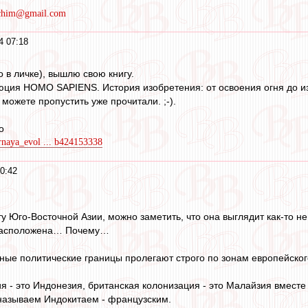
rchim@gmail.com
4 07:18
 в личке), вышлю свою книгу.
юция HOMO SAPIENS. История изобретения: от освоения огня до из
можете пропустить уже прочитали. ;-).
о
urnaya_evol ... b424153338
0:42
ту Юго-Восточной Азии, можно заметить, что она выглядит как-то 
 расположена… Почему…
ные политические границы пролегают строго по зонам европейского
я - это Индонезия, британская колонизация - это Малайзия вмест
 называем Индокитаем - французским.