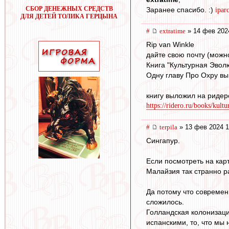
СБОР ДЕНЕЖНЫХ СРЕДСТВ
Заранее спасибо. :)
ipa
ДЛЯ ДЕТЕЙ ТОЛИКА ГЕРЦЫНА
#
extratime
» 14 фев 202
Rip van Winkle
дайте свою почту (можно
Книга "Культурная Эвол
Одну главу Про Охру вы 
книгу выложил на ридер
https://ridero.ru/books/kult
#
terpila
» 13 фев 2024 1
Сингапур.
Если посмотреть на кар
Малайзия так странно
Да потому что современ
сложилось.
Голландская колонизаци
испанскими, то, что мы