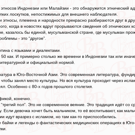
ы этносов Индонезии или Малайзии - это обнаружится этнический ад
лких лоскутков, непостижимых для внешнего наблюдателя.
ти этносы, племена и народности прекрасно разбираются друг в дру
ного, когда в новостях вдруг прорываются сведения об этнических 
не, казалось бы единой, мусульманской стране, где мусульман пр
роблемы - это “другое”.
ртина с языками и диалектами.
50 как. И примерно столько же времени в Индонезии так или иначе
литературной и официальной нормой.
ература в Юго-Восточной Азии. Это современная литература, фунд
 чтобы занял место культуры. Но вся культура проходит через исла
ял. Особенно с 80-х годов прошлого столетия.
икой, конечно.
третий пол”. Это не современное веяние. Это традиция идёт со сре
у. Если девочка хочет быть мальчиком, то её воспитывают, как маль
ии идут вразрез с исламом, но там как-то приспособились.
е байки и легенды о фантастических медицинских операциях в Юго
ки.