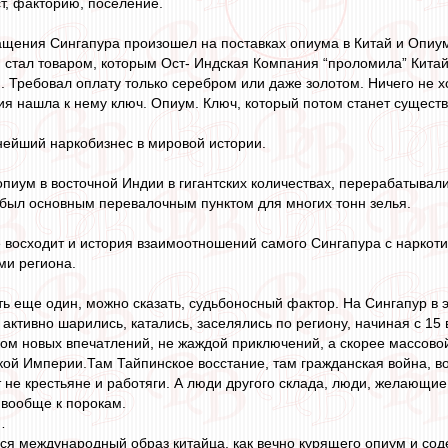
ст, факторию, поселение.
ащения Сингапура произошел на поставках опиума в Китай и Опиу
м стал товаром, которым Ост- Индская Компания “проломила” Китай
и. Требовал оплату только серебром или даже золотом. Ничего не х
ия нашла к нему ключ. Опиум. Ключ, который потом станет сущест
нейший наркобизнес в мировой истории.
пиум в восточной Индии в гигантских количествах, перерабатыва
был основным перевалочным пунктом для многих тонн зелья.
е восходит и история взаимоотношений самого Сингапура с наркот
и региона.
ть еще один, можно сказать, судьбоносный фактор. На Сингапур в 
 активно шарились, катались, заселялись по региону, начиная с 15 в
ом новых впечатлений, не жаждой приключений, а скорее массово
й Империи.Там Тайпинское восстание, там гражданская война, во
 не крестьяне и работяги. А люди другого склада, люди, желающие
 вообще к порокам.
…
ться международный образ китайца, как вечно курящего опиум и со