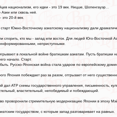
йцев национализм, его идеи - это 19 век. Ницше, Шопенгауэр…
 Азии или сквозь неё.
 это 20-й век.
 старт Южно-Восточному азиатскому национализму дали драматиче
ли спорить, кто мы - запад или восток. Для людей Юго-Восточной 
 информированными, неприступными.
оигрывают в локальной войне братишкам азиатам. Пусть братишки ни
его начало. Старт.
 быть. Русско-Японская война стала ударом по европейскому доми
рого Япония побеждает раз за разом, отгрызает от него существенн
й дал АТР схемы государственного управления, письменность, культ
тательный, властительный, непобедимый и побеждающий.
ово проворонили стремительную модернизацию Японии в эпоху Мэ
иатским государством, с которым запад разговаривает на равных.