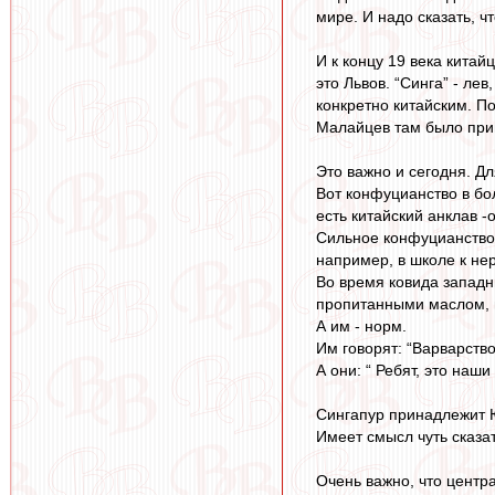
мире. И надо сказать, ч
И к концу 19 века кита
это Львов. “Синга” - ле
конкретно китайским. По
Малайцев там было прим
Это важно и сегодня. Д
Вот конфуцианство в бо
есть китайский анклав -
Сильное конфуцианство
например, в школе к н
Во время ковида западн
пропитанными маслом, 
А им - норм.
Им говорят: “Варварство
А они: “ Ребят, это наш
Сингапур принадлежит 
Имеет смысл чуть сказат
Очень важно, что центр