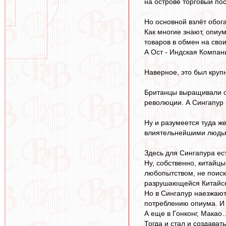
на острове торговый по
Но основной взлёт обог
Как многие знают, опиу
товаров в обмен на сво
А Ост - Индская Компан
Наверное, это был круп
Британцы выращивали о
революции. А Сингапур 
Ну и разумеется туда ж
влиятельнейшими людьм
Здесь для Сингапура ес
Ну, собственно, китайцы
любопытством, не поиск
разрушающейся Китайско
Но в Сингапур наезжают
потреблению опиума. И
А еще в Гонконг, Макао
Тогда и стал и создава