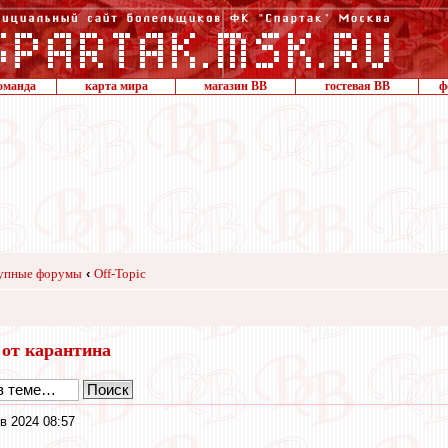
оманда
карта мира
магазин ВВ
гостевая ВВ
ф
упные форумы
‹
Off-Topic
 от карантина
в 2024 08:57