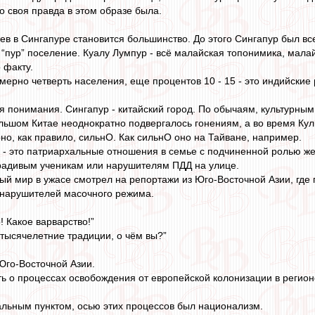
то своя правда в этом образе была.
йцев в Сингапуре становится большинство. До этого Сингапур был в
в, “пур” поселение. Куалу Лумпур - всё малайская топонимика, мала
 факту.
ерно четверть населения, еще процентов 10 - 15 - это индийские 
ля понимания. Сингапур - китайский город. По обычаям, культурн
льшом Китае неоднократно подвергалось гонениям, а во время Кул
оно, как правило, сильнО. Как сильнО оно на Тайване, например.
 - это патриархальные отношения в семье с подчиненной ролью ж
ерадивым ученикам или нарушителям ПДД на улице.
ый мир в ужасе смотрел на репортажи из Юго-Восточной Азии, где
нарушителей масочного режима.
! Какое варварство!”
и тысячелетние традиции, о чём вы?”
Юго-Восточной Азии.
ь о процессах освобождения от европейской колонизации в регионе.
альным пунктом, осью этих процессов был национализм.