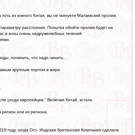
 хоть из южного Китая, вы не минуете Малаккский пролив.
параметру расстояния. Попытка обойти пролив будет не
вас в зоны очень недружелюбных течений.
лями.
воды, починить, что надо чинить…
 самым крупным портом в мире.
…
ле ухода европейцев.” Включая Китай, кстати.
 регион или из региона.
1819 году, когда Ост- Индская британская Компания сделала