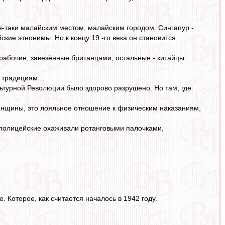
се-таки малайским местом, малайским городом. Сингапур -
йские этнонимы. Но к концу 19 -го века он становится
рабочие, завезённые британцами, остальные - китайцы.
ым традициям…
ьтурной Революции было здорово разрушено. Но там, где
енщины, это лояльное отношение к физическим наказаниям,
 полицейские охаживали ротанговыми палочками,
 Которое, как считается началось в 1942 году.