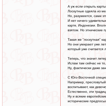
А уж если открыть карт
Лоскутные одеяла из ме
Но, разумеется, сами э
И нет ничего удивитель
карте, Индонезии. Впол
взятом. Но этнические п
Такая же “лоскутная” ка
Но они умирают уже лет 
который уже считается 
Теперь, что значит лит
Ислам там сейчас не то,
Ну, фактически даже зан
С Юго-Восточной специф
Например, пресловутый “
воспитывают, как девочк
Естественно, эти традиц
Ну и всякие европейски
исторические предпосыл