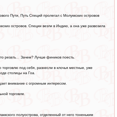
вого Пути, Путь Специй пролегал с Молуккских островов
кских островов. Специи везли в Индию, а она уже развозила
-то резать… Зачем? Лучше фиников поесть.
торговлю под себя, разнесли в клочья местные, уже
роде столицы на Гоа.
ащает внимание с огромным интересом.
ьной торговле.
аккского полуострова, отделенный от него тоненьким