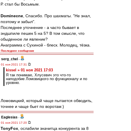
Р. стал бы Восьмым.
Dominecne
, Спасибо. Про шахматы. "Не знал,
поэтому и забыл".
Последнее уточнение - а часто бывает в
эндшпиле пешек 5 на 5? В том смысле, что
обыденное ли явление?
Анаграмма с Сухиной - блеск. Молодец, тёзка.
Последнее сообщение
serg_chel
-
01 ноя 2021 17:31
kissel » 01 ноя 2021 17:03
Я так понимаю, Хлусевич это что-то
наподобие Ломовицкого по функционалу и по
уровню.
Ломовицкий, который чаще пытается обводить,
точнее и чаще бьет по воротам:)
Eaglesias
-
01 ноя 2021 17:20
TonyFox
, ослабили значитца конкурента за 8