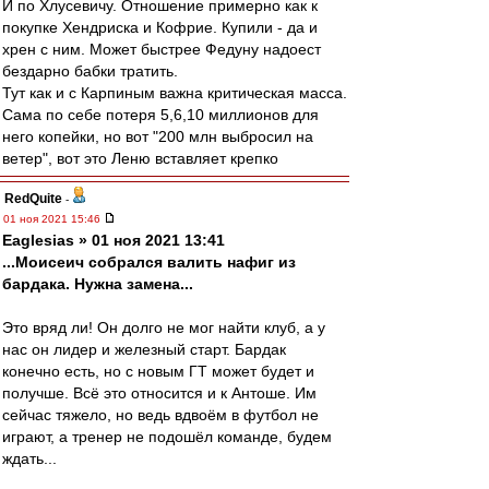
И по Хлусевичу. Отношение примерно как к
покупке Хендриска и Кофрие. Купили - да и
хрен с ним. Может быстрее Федуну надоест
бездарно бабки тратить.
Тут как и с Карпиным важна критическая масса.
Сама по себе потеря 5,6,10 миллионов для
него копейки, но вот "200 млн выбросил на
ветер", вот это Леню вставляет крепко
RedQuite
-
01 ноя 2021 15:46
Eaglesias » 01 ноя 2021 13:41
...Моисеич собрался валить нафиг из
бардака. Нужна замена...
Это вряд ли! Он долго не мог найти клуб, а у
нас он лидер и железный старт. Бардак
конечно есть, но с новым ГТ может будет и
получше. Всё это относится и к Антоше. Им
сейчас тяжело, но ведь вдвоём в футбол не
играют, а тренер не подошёл команде, будем
ждать...