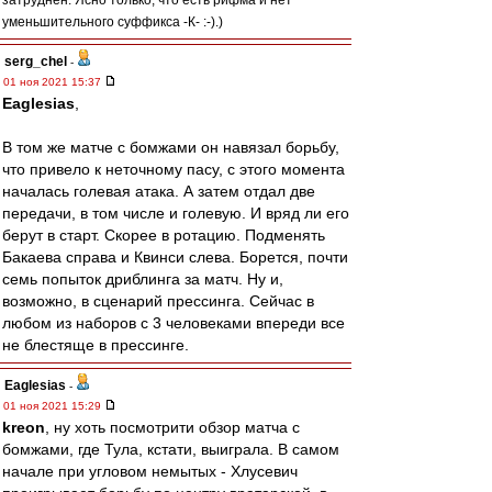
затруднён. Ясно только, что есть рифма и нет
уменьшительного суффикса -К- :-).)
serg_chel
-
01 ноя 2021 15:37
Eaglesias
,
В том же матче с бомжами он навязал борьбу,
что привело к неточному пасу, с этого момента
началась голевая атака. А затем отдал две
передачи, в том числе и голевую. И вряд ли его
берут в старт. Скорее в ротацию. Подменять
Бакаева справа и Квинси слева. Борется, почти
семь попыток дриблинга за матч. Ну и,
возможно, в сценарий прессинга. Сейчас в
любом из наборов с 3 человеками впереди все
не блестяще в прессинге.
Eaglesias
-
01 ноя 2021 15:29
kreon
, ну хоть посмотрити обзор матча с
бомжами, где Тула, кстати, выиграла. В самом
начале при угловом немытых - Хлусевич