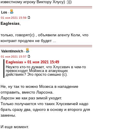
известному игроку Виктору Хлусу) :)))
Los
-
01 ноя 2021 15:59
Eaglesias
,
только, говорят(с) , объявили агенту Коли, что
контракт продлен не будет ...
Valentinovich
-
01 ноя 2021 15:57
Eaglesias » 01 ноя 2021 15:49
Неужто кто-то думает, что Хлусевич в чем-то
превосходит Мойзеса в атакующих
действиях? Это просто смешно (с).
Не, ну так то можно Мозеса в нападение
отправить, вместо Ларсона.
Ларсон же как раз зимой уходит.
Только получается что таких Хлусевичей надо
брать сразу два, одного в основу и второго для
замены.
И еще момент.