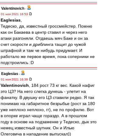
Valentinovich
-
01 ноя 2021 16:53
Eaglesias
,
Тедеско, да, известный гроссмейстер. Помню
как он Бакаева в центр ставил и через него
атаки разгоняли. Отдаешь мяч Баке и он за
счет скорости и дриблинга тащит до чужой
штрафной и там че нибудь придумает. И
работало же первое время, пока соперники не
подстроились :D
Eaglesias
-
01 ноя 2021 16:38
Valentinovich
, 184 рост 73 кг вес. Какой нафиг
это ЦЗ? На него слегка дунешь - улетит на
фанатку. В двушку его ЦЗ ставили редко. Я так
понимаю на габаритное безрыбье (рост за 180
уже неплохо неплохо, гг), не по профилю. Вот
в опорке играл чаще гораздо. А в прошлом
году в основе на подзаменке у Тедеско, дык это
немец известный шутник. Он и Илью
Олеговича в нападение выпускал))