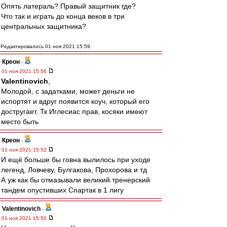
Опять латераль? Правый защитник где?
Что так и играть до конца веков в три
центральных защитника?
Редактировалось 01 ноя 2021 15:59
Креон
-
01 ноя 2021 15:56
Valentinovich
,
Молодой, с задатками, может деньги не
испортят и вдруг появится коуч, который его
достругает. Тк Иглесиас прав, косяки имеют
место быть
Креон
-
01 ноя 2021 15:52
И ещё больше бы говна вылилось при уходе
легенд, Ловчеву, Булгакова, Прохорова и тд
А уж как бы отмазывали великий тренерский
тандем опустивших Спартак в 1 лигу
Valentinovich
-
01 ноя 2021 15:50