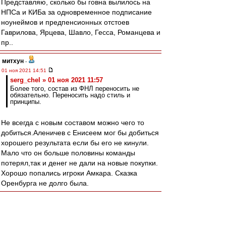
Представляю, сколько бы говна вылилось на
НПСа и КИБа за одновременное подписание
ноунеймов и предпенсионных отстоев
Гаврилова, Ярцева, Шавло, Гесса, Романцева и
пр..
митхун
-
01 ноя 2021 14:51
serg_chel » 01 ноя 2021 11:57
Более того, состав из ФНЛ переносить не
обязательно. Переносить надо стиль и
принципы.
Не всегда с новым составом можно чего то
добиться.Аленичев с Енисеем мог бы добиться
хорошего результата если бы его не кинули.
Мало что он больше половины команды
потерял,так и денег не дали на новые покупки.
Хорошо попались игроки Амкара. Сказка
Оренбурга не долго была.
AndreyTLT63
-
01 ноя 2021 14:50
RedQuite » Сегодня, 00:40