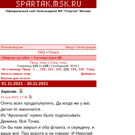
Официальный сайт болельщиков ФК "Спартак" Москва
Полная версия
Вход
•
Регистрация
FAQ
•
Поиск
Общение на сайте
Гостевая книга ВВ
»
Пред. тема
|
След. тема
Страница
123
из
125
[ Сообщений: 6210 ]
На страницу
Пред.
1
...
120
,
121
,
122
,
123
,
124
,
125
След.
Начать новую тему
Добавить
Версия для печати
01.11.2021 - 30.11.2021
Карелин
-
01 ноя 2021 17:38
Опять всех продать/купить..Да когда же у вас
дегни-то закончатся..
Из "Арсенала" нужно было подписывать
Дюмина. Всё.Точка.
Он бы нам закрыл и оба фланга, и середину, и
ваще всё. Про ворота и не говорю. И Николай