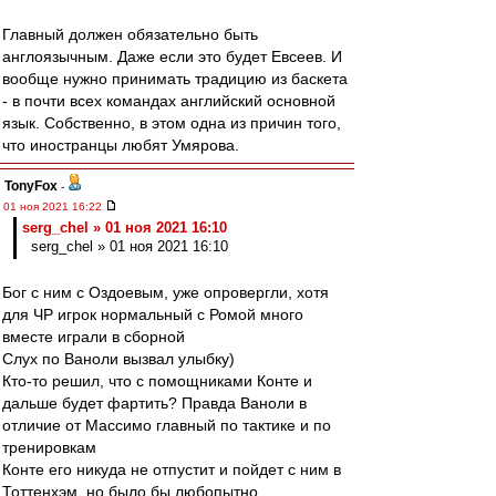
Главный должен обязательно быть
англоязычным. Даже если это будет Евсеев. И
вообще нужно принимать традицию из баскета
- в почти всех командах английский основной
язык. Собственно, в этом одна из причин того,
что иностранцы любят Умярова.
TonyFox
-
01 ноя 2021 16:22
serg_chel » 01 ноя 2021 16:10
serg_chel » 01 ноя 2021 16:10
Бог с ним с Оздоевым, уже опровергли, хотя
для ЧР игрок нормальный с Ромой много
вместе играли в сборной
Слух по Ваноли вызвал улыбку)
Кто-то решил, что с помощниками Конте и
дальше будет фартить? Правда Ваноли в
отличие от Массимо главный по тактике и по
тренировкам
Конте его никуда не отпустит и пойдет с ним в
Тоттенхэм, но было бы любопытно