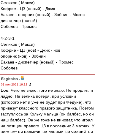
Селихов ( Макси)
Кофрие - ЦЗ (новый) - Джик
Бакаев - опорник (новый) - Зобнин - Мозес
диспетчер (новый)
Соболев - Промес
4-2-3-1
Селихов ( Макси)
Кофрие - ЦЗ (нов) - Джик - нов
опорник (нов) - Зобнин
Бакаев - диспетчер (новый) - Промес
Соболев
Eaglesias
-
01 ноя 2021 16:12
Los
, Чего не знаю, того не знаю. Не продлят, и
ладно. Не велика потеря, при условии
(которого нет и уже не будет при Федуне), что
привезут классного правого защитника. Поэтом
заступлюсь за Кольку мальца (он балбес, но он
наш балбес). Он же тоже не виноват, что играл
на позиции правого ЦЗ в последних 3 матчах. У
него нет ни навыков, ни данных, ни умений, ни