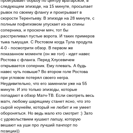
проигрывает борьбу по центру вратарской, в
следующем эпизоде, на 15 минуте, просыпает
рывок по своему флангу и проигрывает в
скорости Терентьеву. В эпизоде на 28 минуте, с
полным пофигизмом упускает из-за спины
соперника, и проскочи мяч, тот бы
расстреливал пустые ворота. И таких примеров
тьма тьмущая. С Ростовом когда Тула продула
4-0 - посмотрити обзор. В первом же
показанном моменте (он же гол) - идет навес
Ростова с фланга. Перед Хлусевичем
открывается соперник. Ему плевать. А будь
навес чуть повыше? Во втором голе Ростова
при угловом потерял своего негра.
Неудивительно, что его заменили уже на 55
минуте. И это только эпизоды, которые
попадают в обзор Матч-ТВ. Если смотреть весь
матч, любому шарящему станет ясно, что это
сырой ноунейм, который не любит и не умеет
обороняться. Но ведь мало кто смотрит :) Зато
с удовольствием кушают лапшу, которую
вешают на уши про лучший пачпорт по
позиции))