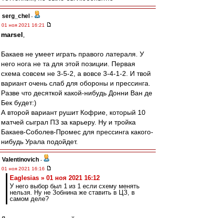
serg_chel
-
01 ноя 2021 16:21
marsel
,
Бакаев не умеет играть правого латераля. У
него нога не та для этой позиции. Первая
схема совсем не 3-5-2, а вовсе 3-4-1-2. И твой
вариант очень слаб для обороны и прессинга.
Разве что десяткой какой-нибудь Донни Ван де
Бек будет:)
А второй вариант рушит Кофрие, который 10
матчей сыграл ПЗ за карьеру. Ну и тройка
Бакаев-Соболев-Промес для прессинга какого-
нибудь Урала подойдет.
Valentinovich
-
01 ноя 2021 16:16
Eaglesias » 01 ноя 2021 16:12
У него выбор был 1 из 1 если схему менять
нельзя. Ну не Зобнина же ставить в ЦЗ, в
самом деле?