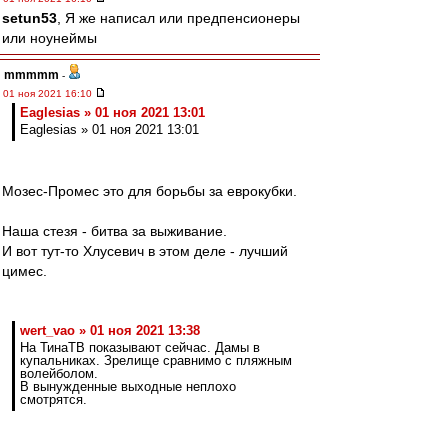
setun53
, Я же написал или предпенсионеры
или ноунеймы
mmmmm
-
01 ноя 2021 16:10
Eaglesias » 01 ноя 2021 13:01
Eaglesias » 01 ноя 2021 13:01
Мозес-Промес это для борьбы за еврокубки.
Наша стезя - битва за выживание.
И вот тут-то Хлусевич в этом деле - лучший
цимес.
wert_vao » 01 ноя 2021 13:38
На ТинаТВ показывают сейчас. Дамы в
купальниках. Зрелище сравнимо с пляжным
волейболом.
В вынужденные выходные неплохо
смотрятся.