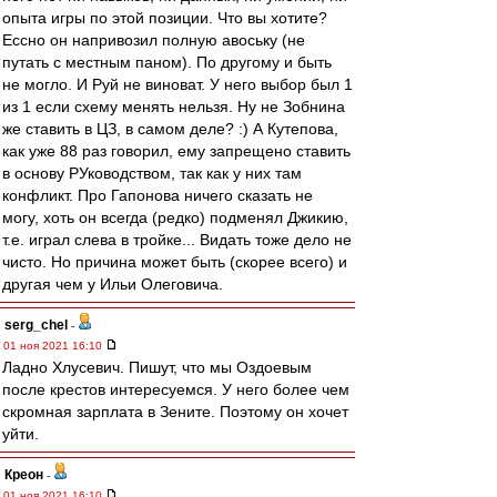
опыта игры по этой позиции. Что вы хотите?
Ессно он напривозил полную авоську (не
путать с местным паном). По другому и быть
не могло. И Руй не виноват. У него выбор был 1
из 1 если схему менять нельзя. Ну не Зобнина
же ставить в ЦЗ, в самом деле? :) А Кутепова,
как уже 88 раз говорил, ему запрещено ставить
в основу РУководством, так как у них там
конфликт. Про Гапонова ничего сказать не
могу, хоть он всегда (редко) подменял Джикию,
т.е. играл слева в тройке... Видать тоже дело не
чисто. Но причина может быть (скорее всего) и
другая чем у Ильи Олеговича.
serg_chel
-
01 ноя 2021 16:10
Ладно Хлусевич. Пишут, что мы Оздоевым
после крестов интересуемся. У него более чем
скромная зарплата в Зените. Поэтому он хочет
уйти.
Креон
-
01 ноя 2021 16:10