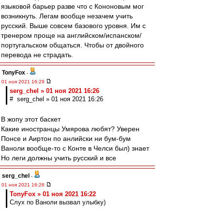
языковой барьер разве что с Кононовым мог
возникнуть. Легам вообще незачем учить
русский. Выше совсем базового уровня. Им с
тренером проще на английском/испанском/
португальском общаться. Чтобы от двойного
перевода не страдать.
TonyFox
-
01 ноя 2021 16:29
serg_chel » 01 ноя 2021 16:26
# serg_chel » 01 ноя 2021 16:26
В жопу этот баскет
Какие иностранцы Умярова любят? Уверен
Понсе и Аиртон по анлийски ни бум-бум
Ваноли вообще-то с Конте в Челси был) знает
Но леги должны учить русский и все
serg_chel
-
01 ноя 2021 16:26
TonyFox » 01 ноя 2021 16:22
Слух по Ваноли вызвал улыбку)