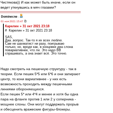
Чистякова)) И как может быть иначе, если он
ведет уткнувшись в мяч глазами?
Dominecne
-
01 ноя 2021 15:47
Карелин » 31 окт 2021 23:18
# Карелин » 31 окт 2021 23:18
SAS,
Даа..вопрос. Так-то я их всех люблю.
Сам не шахматист ни разу, поигрываю
только, но, вроде как, в концовке два слона
повариативнее, что ли. Это надо ВВ
спрашивать, а она знает всё. Это точно.
Надо смотреть на пешечную структуру - так в
теории. Если пешек 5*5 или 6*6 и они запирают
центр, то кони вариативнее - у них есть
возможность проходить между пешечными
линиями обороняющихся.
Если пешек 5* или 4*4 и менее и хотя бы одна
пара на фланге против 1 или 2 у соперника -
мощнее слоны. Они могут поддержать прорыв
и обесценить вражеские фигуры-блокеры.