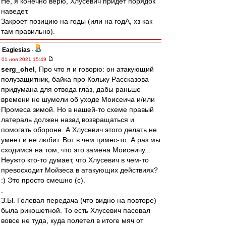
Не, я конечно верю, Хлусевич придет порядок
наведет.
Закроет позицию на годы (или на годА, хз как
там правильно).
Eaglesias
-
01 ноя 2021 15:49
serg_chel
, Про что я и говорю: он атакующий
полузащитник, байка про Кольку Рассказова
придумана для отвода глаз, дабы раньше
времени не шумели об уходе Моисеича и/или
Промеса зимой. Но в нашей-то схеме правый
латераль должен назад возвращаться и
помогать обороне. А Хлусевич этого делать не
умеет и не любит. Вот в чем цимес-то. А раз мы
сходимся на том, что это замена Моисеичу...
Неужто кто-то думает, что Хлусевич в чем-то
превосходит Мойзеса в атакующих действиях?
:) Это просто смешно (с).
.
З.Ы. Голевая передача (что видно на повторе)
была рикошетной. То есть Хлусевич пасовал
вовсе не туда, куда полетел в итоге мяч от