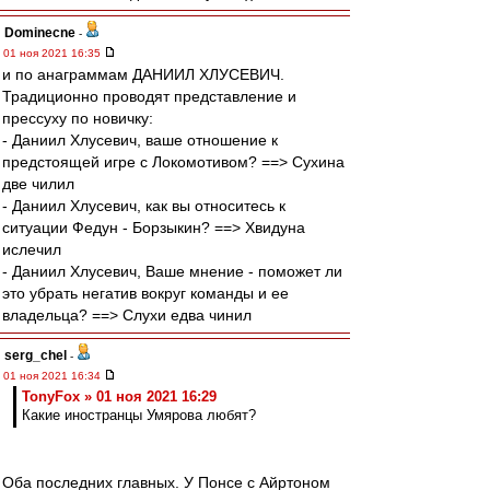
Dominecne
-
01 ноя 2021 16:35
и по анаграммам ДАНИИЛ ХЛУСЕВИЧ.
Традиционно проводят представление и
прессуху по новичку:
- Даниил Хлусевич, ваше отношение к
предстоящей игре с Локомотивом? ==> Сухина
две чилил
- Даниил Хлусевич, как вы относитесь к
ситуации Федун - Борзыкин? ==> Хвидуна
ислечил
- Даниил Хлусевич, Ваше мнение - поможет ли
это убрать негатив вокруг команды и ее
владельца? ==> Слухи едва чинил
serg_chel
-
01 ноя 2021 16:34
TonyFox » 01 ноя 2021 16:29
Какие иностранцы Умярова любят?
Оба последних главных. У Понсе с Айртоном