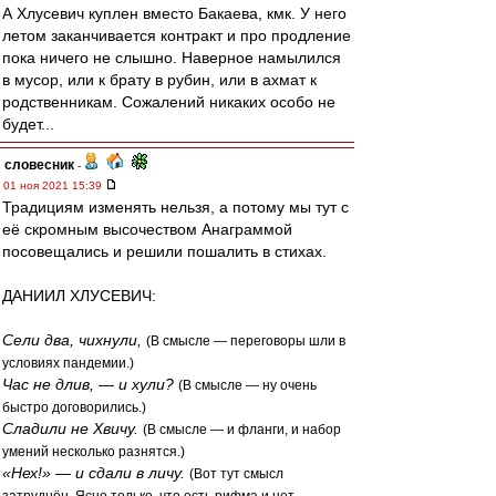
А Хлусевич куплен вместо Бакаева, кмк. У него
летом заканчивается контракт и про продление
пока ничего не слышно. Наверное намылился
в мусор, или к брату в рубин, или в ахмат к
родственникам. Сожалений никаких особо не
будет...
словесник
-
01 ноя 2021 15:39
Традициям изменять нельзя, а потому мы тут с
её скромным высочеством Анаграммой
посовещались и решили пошалить в стихах.
ДАНИИЛ ХЛУСЕВИЧ:
Сели два, чихнули,
(В смысле — переговоры шли в
условиях пандемии.)
Час не длив, — и хули?
(В смысле — ну очень
быстро договорились.)
Сладили не Хвичу.
(В смысле — и фланги, и набор
умений несколько разнятся.)
«Нех!» — и сдали в личу.
(Вот тут смысл