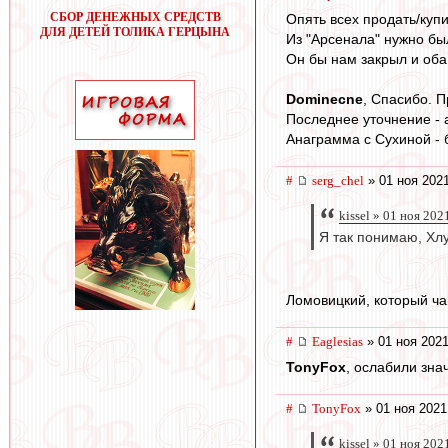
СБОР ДЕНЕЖНЫХ СРЕДСТВ
Опять всех продать/купит
ДЛЯ ДЕТЕЙ ТОЛИКА ГЕРЦЫНА
Из "Арсенала" нужно бы
Он бы нам закрыл и оба 
Dominecne
, Спасибо. П
Последнее уточнение - 
Анаграмма с Сухиной - б
#
serg_chel
» 01 ноя 2021
kissel » 01 ноя 202
Я так понимаю, Хл
Ломовицкий, который ча
#
Eaglesias
» 01 ноя 2021
TonyFox
, ослабили зна
#
TonyFox
» 01 ноя 2021
kissel » 01 ноя 202