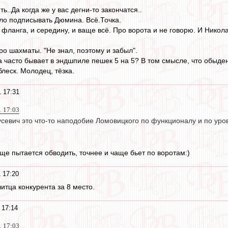
ь..Да когда же у вас дегни-то закончатся..
ло подписывать Дюмина. Всё.Точка.
фланга, и середину, и ваще всё. Про ворота и не говорю. И Никол
ро шахматы. "Не знал, поэтому и забыл".
а часто бывает в эндшпиле пешек 5 на 5? В том смысле, что обыде
леск. Молодец, тёзка.
 17:31
1 17:03
усевич это что-то наподобие Ломовицкого по функционалу и по уро
ще пытается обводить, точнее и чаще бьет по воротам:)
 17:20
читца конкурента за 8 место.
 17:14
1 17:03