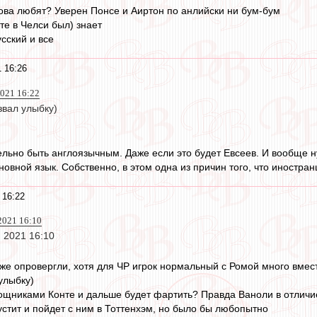
ва любят? Уверен Понсе и Аиртон по анлийски ни бум-бум
те в Челси был) знает
сский и все
 16:26
2021 16:22
звал улыбку)
льно быть англоязычным. Даже если это будет Евсеев. И вообще ну
новной язык. Собственно, в этом одна из причин того, что иностра
 16:22
 2021 16:10
 2021 16:10
уже опровергли, хотя для ЧР игрок нормальный с Ромой много вмес
улыбку)
мощниками Конте и дальше будет фартить? Правда Ваноли в отличи
устит и пойдет с ним в Тоттенхэм, но было бы любопытно