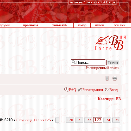
орумы
прогнозы
фан-клуб
юмор
музей
ссылки
Расширенный поиск
FAQ
Регистрация
Вход
Календарь ВВ
123
й: 6210 •
Страница
123
из
125
•
1
...
120
121
122
124
125