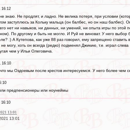
 16:12
 не знаю. Не продлят, и ладно. Не велика потеря, при условии (кото
ом заступлюсь за Кольку мальца (он балбес, но он наш балбес). Он
его нет ни навыков, ни данных, ни умений, ни опыта игры по этой 
ном). По другому и быть не могло. И Руй не виноват. У него выбор 
еле? :) А Кутепова, как уже 88 раз говорил, ему запрещено ставить 
 не могу, хоть он всегда (редко) подменял Джикию, т.е. играл слева
ругая чем у Ильи Олеговича.
 16:10
 что мы Оздоевым после крестов интересуемся. У него более чем ск
6:10
 или предпенсионеры или ноунеймы
 16:10
 2021 13:01
 2021 13:01