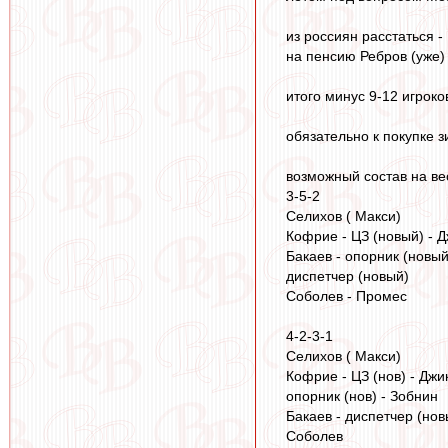
из россиян расстаться -
на пенсию Ребров (уже)
итого минус 9-12 игроко
обязательно к покупке з
возможный состав на ве
3-5-2
Селихов ( Макси)
Кофрие - ЦЗ (новый) - Д
Бакаев - опорник (новый
диспетчер (новый)
Соболев - Промес
4-2-3-1
Селихов ( Макси)
Кофрие - ЦЗ (нов) - Джик
опорник (нов) - Зобнин
Бакаев - диспетчер (нов
Соболев