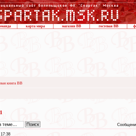
оманда
карта мира
магазин ВВ
гостевая ВВ
ф
вая книга ВВ
21
Сообщени
 17:38