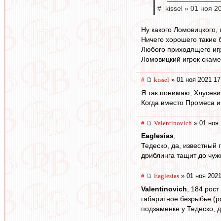
# kissel » 01 ноя 2
Ну какого Ломовицкого, 
Ничего хорошего такие 
Любого приходящего игр
Ломовицкий игрок скаме
#
kissel
» 01 ноя 2021 17
Я так понимаю, Хлусеви
Когда вместо Промеса и
#
Valentinovich
» 01 ноя 
Eaglesias
,
Тедеско, да, известный 
дриблинга тащит до чуж
#
Eaglesias
» 01 ноя 2021
Valentinovich
, 184 рост
габаритное безрыбье (ро
подзаменке у Тедеско, 