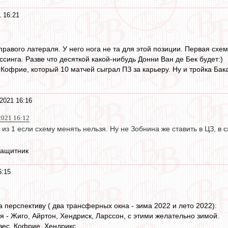
 16:21
правого латераля. У него нога не та для этой позиции. Первая схема
синга. Разве что десяткой какой-нибудь Донни Ван де Бек будет:)
 Кофрие, который 10 матчей сыграл ПЗ за карьеру. Ну и тройка Ба
2021 16:16
 2021 16:12
 из 1 если схему менять нельзя. Ну не Зобнина же ставить в ЦЗ, в
защитник
6:15
 перспективу ( два трансферных окна - зима 2022 и лето 2022):
я - Жиго, Айртон, Хендриск, Ларссон, с этими желательно зимой.
ес, Кофрие, Хендрикс.