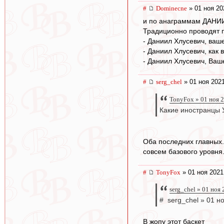
#
Dominecne
» 01 ноя 20
и по анаграммам ДАНИ
Традиционно проводят п
- Даниил Хлусевич, ваш
- Даниил Хлусевич, как 
- Даниил Хлусевич, Ваш
#
serg_chel
» 01 ноя 2021
TonyFox » 01 ноя 
Какие иностранцы 
Оба последних главных.
совсем базового уровня
#
TonyFox
» 01 ноя 2021
serg_chel » 01 ноя
# serg_chel » 01 н
В жопу этот баскет