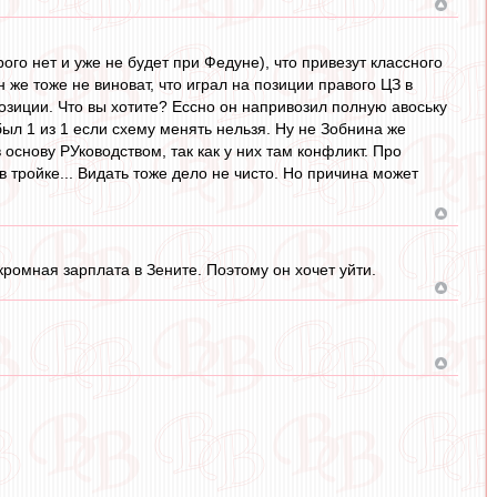
рого нет и уже не будет при Федуне), что привезут классного
 же тоже не виноват, что играл на позиции правого ЦЗ в
позиции. Что вы хотите? Ессно он напривозил полную авоську
был 1 из 1 если схему менять нельзя. Ну не Зобнина же
в основу РУководством, так как у них там конфликт. Про
 в тройке... Видать тоже дело не чисто. Но причина может
ромная зарплата в Зените. Поэтому он хочет уйти.