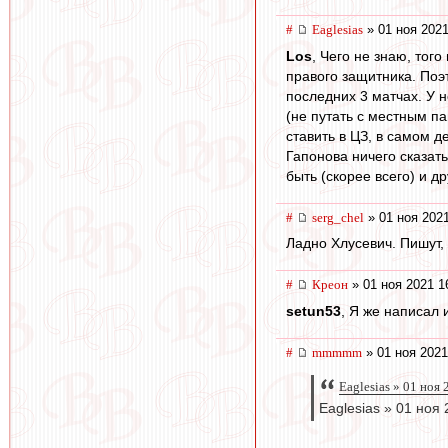
#
Eaglesias
» 01 ноя 2021
Los
, Чего не знаю, того
правого защитника. Поэт
последних 3 матчах. У н
(не путать с местным па
ставить в ЦЗ, в самом д
Гапонова ничего сказать
быть (скорее всего) и д
#
serg_chel
» 01 ноя 2021
Ладно Хлусевич. Пишут,
#
Креон
» 01 ноя 2021 1
setun53
, Я же написал
#
mmmmm
» 01 ноя 2021
Eaglesias » 01 ноя
Eaglesias » 01 ноя