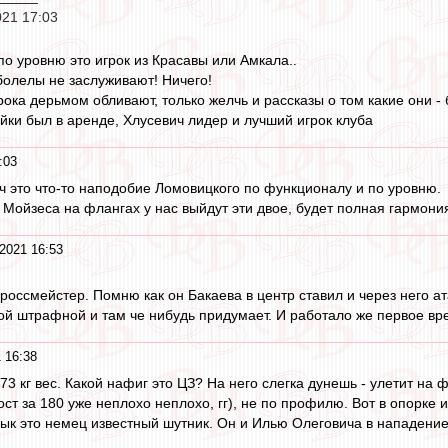
021 17:03
по уровню это игрок из Красавы или Амкала..
болелы не заслуживают! Ничего!
ока дерьмом обливают, только желчь и рассказы о том какие они 
йки был в аренде, Хлусевич лидер и лучший игрок клуба
:03
ч это что-то наподобие Ломовицкого по функционалу и по уровню.
 Мойзеса на флангах у нас выйдут эти двое, будет полная гармони
2021 16:53
гроссмейстер. Помню как он Бакаева в центр ставил и через него ат
ой штрафной и там че нибудь придумает. И работало же первое вре
 16:38
 73 кг вес. Какой нафиг это ЦЗ? На него слегка дунешь - улетит на
ст за 180 уже неплохо неплохо, гг), не по профилю. Вот в опорке 
дык это немец известный шутник. Он и Илью Олеговича в нападение