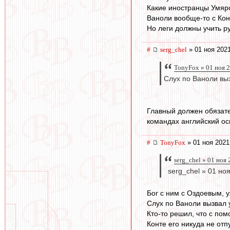
Какие иностранцы Умяро
Ваноли вообще-то с Кон
Но леги должны учить ру
#
serg_chel
» 01 ноя 2021
TonyFox » 01 ноя 
Слух по Ваноли вы
Главный должен обязате
командах английский ос
#
TonyFox
» 01 ноя 2021
serg_chel » 01 ноя
serg_chel » 01 ноя
Бог с ним с Оздоевым, 
Слух по Ваноли вызвал 
Кто-то решил, что с по
Конте его никуда не отп