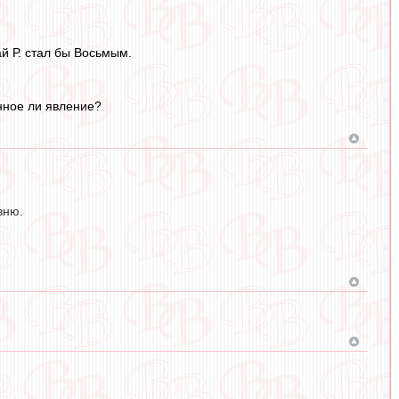
ай Р. стал бы Восьмым.
нное ли явление?
вню.