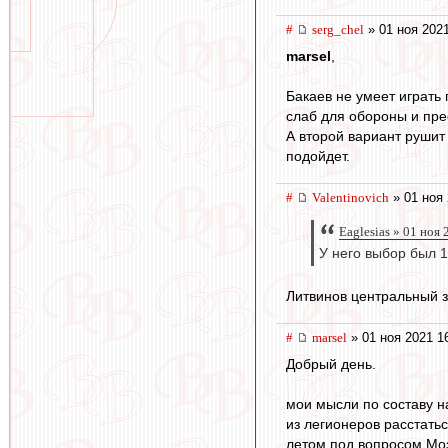
#
serg_chel
» 01 ноя 2021
marsel
,
Бакаев не умеет играть 
слаб для обороны и прес
А второй вариант рушит
подойдет.
#
Valentinovich
» 01 ноя 
Eaglesias » 01 ноя
У него выбор был 1
Литвинов центральный 
#
marsel
» 01 ноя 2021 1
Добрый день.
мои мысли по составу на
из легионеров расстатьс
летом под вопросом Моз