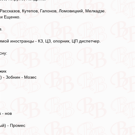
 Рассказов, Кутепов, Гапонов, Ломовицкий, Мелкадзе.
 и Ещенко.
в.
имой иностранцы - КЗ, ЦЗ, опорник, ЦП диспетчер.
сну:
жик
) - Зобнин - Мозес
 - нов
ый) - Промес