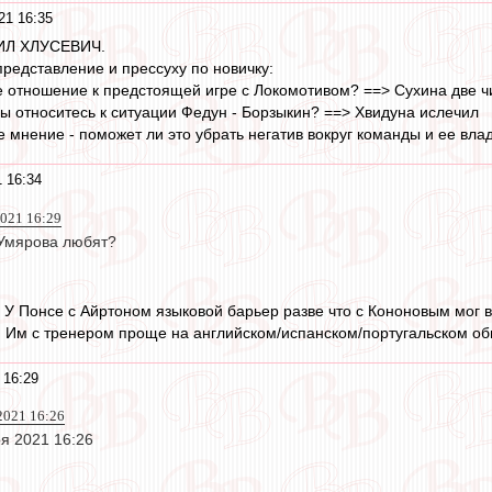
21 16:35
ИЛ ХЛУСЕВИЧ.
редставление и прессуху по новичку:
е отношение к предстоящей игре с Локомотивом? ==> Сухина две ч
вы относитесь к ситуации Федун - Борзыкин? ==> Хвидуна ислечил
е мнение - поможет ли это убрать негатив вокруг команды и ее вл
 16:34
2021 16:29
Умярова любят?
 У Понсе с Айртоном языковой барьер разве что с Кононовым мог в
. Им с тренером проще на английском/испанском/португальском общ
 16:29
 2021 16:26
оя 2021 16:26