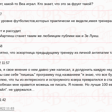
, какой-то Веа играл. Кто знает, что это за фрукт такой?
17
 уровне футболистов,которых практически не видели,имея тренера 
т и рассудит.
Мартинш станет таким же любимцем публики как и Зе Луиш.
58
риятно, что эскортница предыдущему тренеру из личной антипатии т
 11:57
, я свое мнение о нем давно уже написал, а долдонить каждую неде
ы сам себе "пишешь" программу под названием "я знаю, что все б
лею, что ты из интересного и остроумного юзера превратился в стар
е обязан мне нравится можешь не писать. Я помню. Но лучше 100 е
йл". не удержался...
1:42
022 11:03