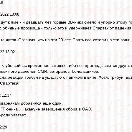
м!
2022 13:08
дут к яме - и двадцать лет гордые ВВ-ники смело и упорно этому 
обидные прозвища - только это и удерживает Спартак от падения 
 чуток. Оглянувшись на эти 20 лет. Срать все хотели на эти ваши 
22 13:02
и клубе сейчас временное затишье, ибо все приглядываются друг к 
ивычного давления СМИ, ветеранов, болельщиков.
на реакция трибун на ушастую с папиком в випе. Хотя, трибун, возм
 Спартака!
 12:37
оварнякам добавился ещё один.
о "Пюника". Накануне завершения сбора в ОАЭ.
ароду хватает.
2:29