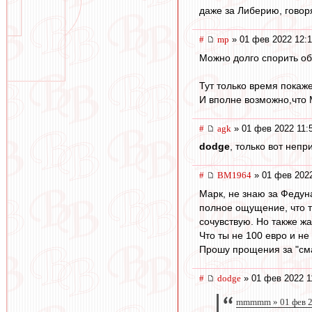
даже за Либерию, говорят
#
mp
» 01 фев 2022 12:
Можно долго спорить об
Тут только время покаже
И вполне возможно,что 
#
agk
» 01 фев 2022 11:
dodge
, только вот неп
#
BM1964
» 01 фев 2022
Марк, не знаю за Федуна
полное ощущение, что т
сочувствую. Но также жа
Что ты не 100 евро и н
Прошу прощения за "сма
#
dodge
» 01 фев 2022 1
mmmmm » 01 фев 2