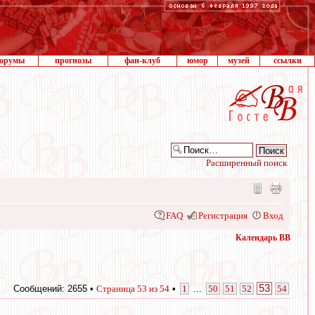
орумы
прогнозы
фан-клуб
юмор
музей
ссылки
Расширенный поиск
FAQ
Регистрация
Вход
Календарь ВВ
53
Сообщений: 2655 •
Страница
53
из
54
•
1
...
50
51
52
54