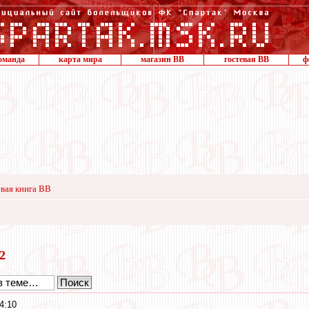
оманда
карта мира
магазин ВВ
гостевая ВВ
ф
вая книга ВВ
22
4:10