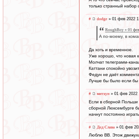
только странный набор 
#
dodge
» 01 фев 2022 1
RoughBoy » 01 фев
А по-моему, в ком
Да хоть и временное.
Уже хорошо, что новая 
Молчат телеграмм-канал
Каттани спокойно увозит
Федун не даёт коммент
Лучше бы было если бы 
#
митхун
» 01 фев 2022 
Если в сборной Польши 
сборной Люксембурге бы
начнут постоянно играт
#
Дед Слава
» 01 фев 20
Люблю ВВ. Этож движуха