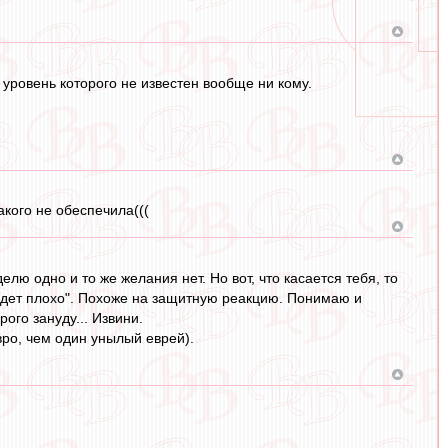
уровень которого не известен вообще ни кому.
акого не обеспечила(((
лю одно и то же желания нет. Но вот, что касается тебя, то
удет плохо". Похоже на защитную реакцию. Понимаю и
ого зануду... Извини.
вро, чем один унылый еврей).