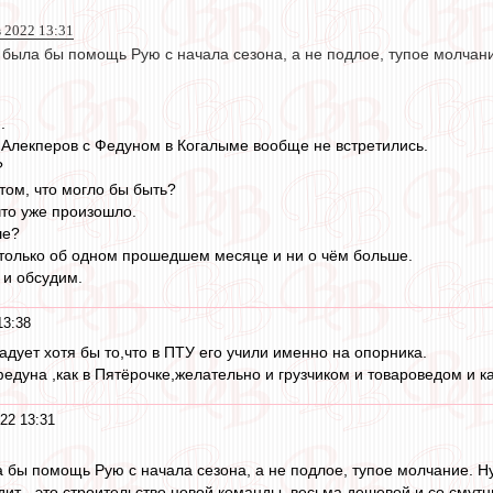
 2022 13:31
ыла бы помощь Рую с начала сезона, а не подлое, тупое молчание.
.
Алекперов с Федуном в Когалыме вообще не встретились.
?
том, что могло бы быть?
что уже произошло.
ше?
только об одном прошедшем месяце и ни о чём больше.
 и обсудим.
13:38
адует хотя бы то,что в ПТУ его учили именно на опорника.
федуна ,как в Пятёрочке,желательно и грузчиком и товароведом и 
22 13:31
бы помощь Рую с начала сезона, а не подлое, тупое молчание. Ну, 
одит - это строительство новой команды, весьма дешевой и со смут