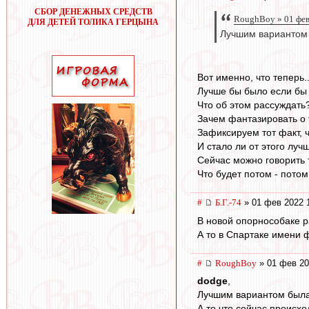
СБОР ДЕНЕЖНЫХ СРЕДСТВ
RoughBoy » 01 фев
ДЛЯ ДЕТЕЙ ТОЛИКА ГЕРЦЫНА
Лучшим вариантом б
Вот именно, что теперь..
Лучше бы было если бы 
Что об этом рассуждать
Зачем фантазировать о 
Зафиксируем тот факт, 
И стало ли от этого луч
Сейчас можно говорить 
Что будет потом - потом
#
Б.Г.-74
» 01 фев 2022 
В новой опорнособаке р
А то в Спартаке имени 
#
RoughBoy
» 01 фев 20
dodge
,
Лучшим вариантом была 
А то что сейчас происх