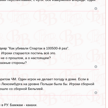
евр "Как убивали Спартак в 100500-й раз".
 Игроки стараются постичь всё это.
 не о прошлом, а о настоящем?
 разные стороны?
ритом ЧМ. Один игрок не делает погоду в доме. Если в
я Люксембурга на уровне Польши была бы. Игроки сборной
зошло со сборной Бельгией.
в РУ. Бамжам - какахи.