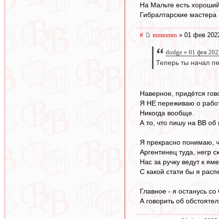
На Мальте есть хороший
Гибралтарские мастера 
#
mmmmm
» 01 фев 2022
dodge » 01 фев 202
Теперь ты начал пе
Наверное, придётся гов
Я НЕ переживаю о рабо
Никогда вообще.
А то, что пишу на ВВ об 
Я прекрасно понимаю, ч
Аргентинец туда, негр с
Нас за ручку ведут к яме
С какой стати бы я рас
Главное - я останусь со
А говорить об обстоятел