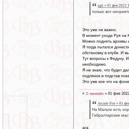
agk » 01 фев 2022 
только вот неприят
Это уже не важно.
В момент ухода Руя на 
Можно поднять архивы и
Я тогда пытался донест
обстановку в клубе. И в
Тут вопросы к Федуну. И
необходимо.
Я не знаю, что будет да
подлянок и подстав пок
Это уже кое что на фоне
#
mentufer
» 01 фев 2022
Arcade Fire » 01 ф
На Мальте есть хор
Гибралтарские маст
ага