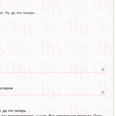
 Ну, да что теперь ...
кассиром
да что теперь ...
ными перспективами, с нуля. Все извержения впереди. Один