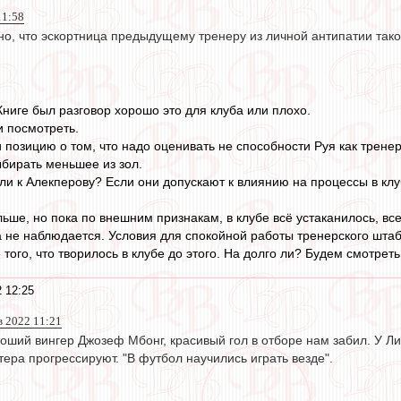
11:58
но, что эскортница предыдущему тренеру из личной антипатии так
Книге был разговор хорошо это для клуба или плохо.
 посмотреть.
и позицию о том, что надо оценивать не способности Руя как трен
ыбирать меньшее из зол.
ли к Алекперову? Если они допускают к влиянию на процессы в клу
льше, но пока по внешним признакам, в клубе всё устаканилось, все
а не наблюдается. Условия для спокойной работы тренерского штаб
 того, что творилось в клубе до этого. На долго ли? Будем смотреть
 12:25
ев 2022 11:21
оший вингер Джозеф Мбонг, красивый гол в отборе нам забил. У Ли
ера прогрессируют. "В футбол научились играть везде".