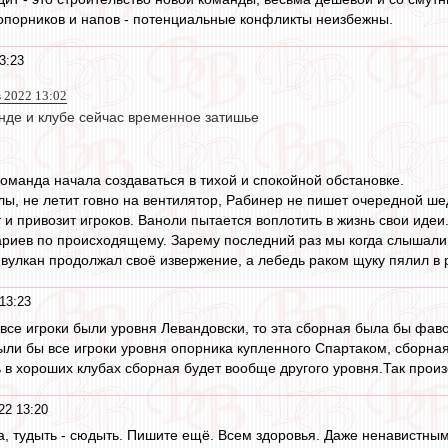
опорников и напов - потенциальные конфликты неизбежны.
3:23
 2022 13:02
анде и клубе сейчас временное затишье
команда начала создаваться в тихой и спокойной обстановке.
ы, не летит говно на вентилятор, Рабинер не пишет очередной шед
 и привозит игроков. Ваноли пытается воплотить в жизнь свои идеи.
ариев по происходящему. Зарему последний раз мы когда слышали
вулкан продолжал своё извержение, а лебедь раком щуку пялил в
13:23
все игроки были уровня Левандовски, то эта сборная была бы фаво
ли бы все игроки уровня опорника купленного Спартаком, сборна
ь в хороших клубах сборная будет вообще другого уровня.Так прои
22 13:20
, тудыть - сюдыть. Пишите ещё. Всем здоровья. Даже ненавистным 