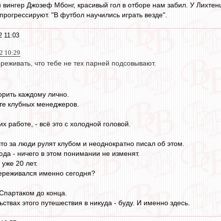
 вингер Джозеф Мбонг, красивый гол в отборе нам забил. У Лихтен
прогрессируют. "В футбол научились играть везде".
 11:03
2 10:29
реживать, что тебе не тех парней подсовывают.
орить каждому лично.
те клубных менеджеров.
их работе, - всё это с холодной головой.
то за люди рулят клубом и неоднократно писал об этом.
юда - ничего в этом понимании не изменят.
 уже 20 лет.
переживался именно сегодня?
 Спартаком до конца.
ьствах этого путешествия в никуда - буду. И именно здесь.