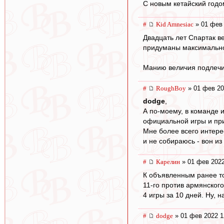
С новым кетайский годо
#
Kid Amnesiac
» 01 фев 
Двадцать лет Спартак ве
придуманы максимально 
Манию величия подлечите
#
RoughBoy
» 01 фев 20
dodge
,
А по-моему, в команде 
официальной игры и пр
Мне более всего интерес
и не собираюсь - вон из
#
Карелин
» 01 фев 2022
К объявленным ранее т
11-го против армянског
4 игры за 10 дней. Ну, н
#
dodge
» 01 фев 2022 1