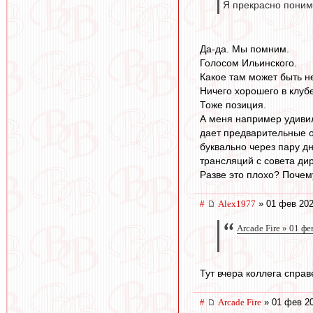
Я прекрасно понима
Да-да. Мы помним.
Голосом Ильинского.
Какое там может быть не
Ничего хорошего в клуб
Тоже позиция.
А меня например удивил
дает предварительные 
буквально через пару д
трансляций с совета ди
Разве это плохо? Почем
#
Alex1977
» 01 фев 202
Arcade Fire » 01 ф
Тут вчера коллега спра
#
Arcade Fire
» 01 фев 20