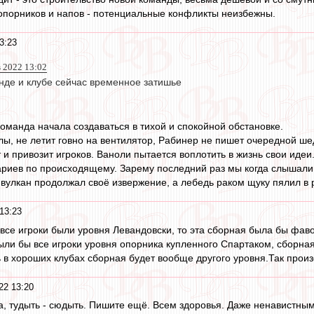
опорников и напов - потенциальные конфликты неизбежны.
3:23
 2022 13:02
анде и клубе сейчас временное затишье
команда начала создаваться в тихой и спокойной обстановке.
ы, не летит говно на вентилятор, Рабинер не пишет очередной шед
 и привозит игроков. Ваноли пытается воплотить в жизнь свои идеи.
ариев по происходящему. Зарему последний раз мы когда слышали
вулкан продолжал своё извержение, а лебедь раком щуку пялил в
13:23
все игроки были уровня Левандовски, то эта сборная была бы фаво
ли бы все игроки уровня опорника купленного Спартаком, сборна
ь в хороших клубах сборная будет вообще другого уровня.Так прои
22 13:20
, тудыть - сюдыть. Пишите ещё. Всем здоровья. Даже ненавистным 