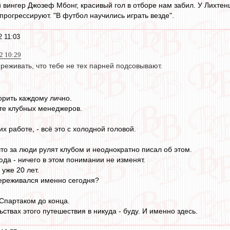
 вингер Джозеф Мбонг, красивый гол в отборе нам забил. У Лихтен
прогрессируют. "В футбол научились играть везде".
 11:03
2 10:29
реживать, что тебе не тех парней подсовывают.
орить каждому лично.
те клубных менеджеров.
их работе, - всё это с холодной головой.
то за люди рулят клубом и неоднократно писал об этом.
юда - ничего в этом понимании не изменят.
 уже 20 лет.
переживался именно сегодня?
 Спартаком до конца.
ьствах этого путешествия в никуда - буду. И именно здесь.