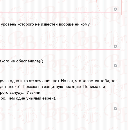
уровень которого не известен вообще ни кому.
акого не обеспечила(((
лю одно и то же желания нет. Но вот, что касается тебя, то
удет плохо". Похоже на защитную реакцию. Понимаю и
ого зануду... Извини.
вро, чем один унылый еврей).