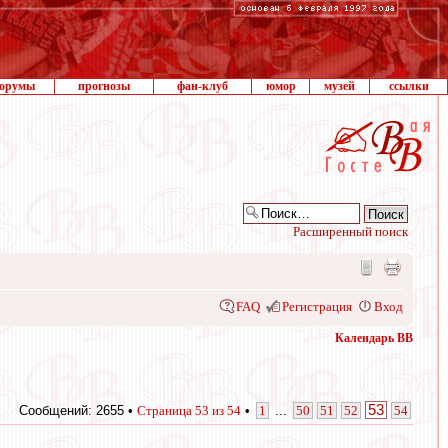
орумы
прогнозы
фан-клуб
юмор
музей
ссылки
Расширенный поиск
FAQ
Регистрация
Вход
Календарь ВВ
53
Сообщений: 2655 •
Страница
53
из
54
•
1
...
50
51
52
54