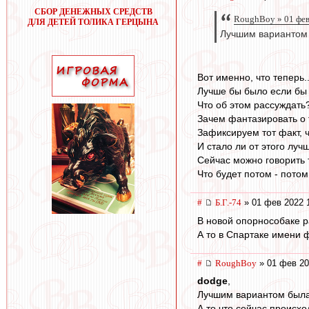
СБОР ДЕНЕЖНЫХ СРЕДСТВ
RoughBoy » 01 фев
ДЛЯ ДЕТЕЙ ТОЛИКА ГЕРЦЫНА
Лучшим вариантом б
Вот именно, что теперь..
Лучше бы было если бы 
Что об этом рассуждать
Зачем фантазировать о 
Зафиксируем тот факт, 
И стало ли от этого луч
Сейчас можно говорить 
Что будет потом - потом
#
Б.Г.-74
» 01 фев 2022 
В новой опорнособаке р
А то в Спартаке имени 
#
RoughBoy
» 01 фев 20
dodge
,
Лучшим вариантом была 
А то что сейчас происх