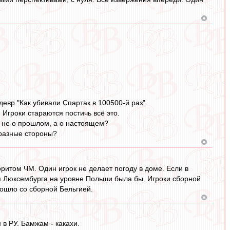
евр "Как убивали Спартак в 100500-й раз".
 Игроки стараются постичь всё это.
 не о прошлом, а о настоящем?
 разные стороны?
ритом ЧМ. Один игрок не делает погоду в доме. Если в
я Люксембурга на уровне Польши была бы. Игроки сборной
зошло со сборной Бельгией.
в РУ. Бамжам - какахи.