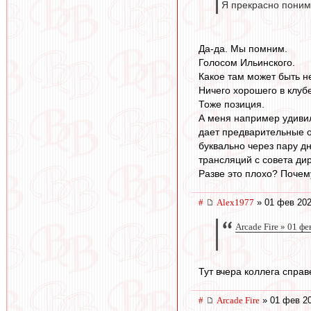
Я прекрасно понима
Да-да. Мы помним.
Голосом Ильинского.
Какое там может быть не
Ничего хорошего в клуб
Тоже позиция.
А меня например удивил
дает предварительные 
буквально через пару д
трансляций с совета ди
Разве это плохо? Почем
#
Alex1977
» 01 фев 202
Arcade Fire » 01 ф
Тут вчера коллега спра
#
Arcade Fire
» 01 фев 20