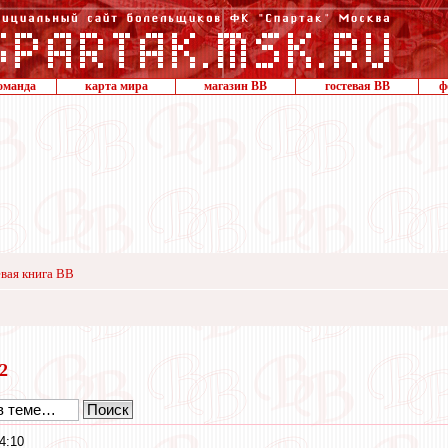
оманда
карта мира
магазин ВВ
гостевая ВВ
ф
вая книга ВВ
22
4:10