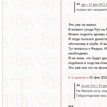
agk » 01 фев 2022 
только вот неприят
Это уже не важно.
В момент ухода Руя на 
Можно поднять архивы и
Я тогда пытался донест
обстановку в клубе. И в
Тут вопросы к Федуну. И
необходимо.
Я не знаю, что будет да
подлянок и подстав пок
Это уже кое что на фоне
#
mentufer
» 01 фев 2022
Arcade Fire » 01 ф
На Мальте есть хор
Гибралтарские маст
ага