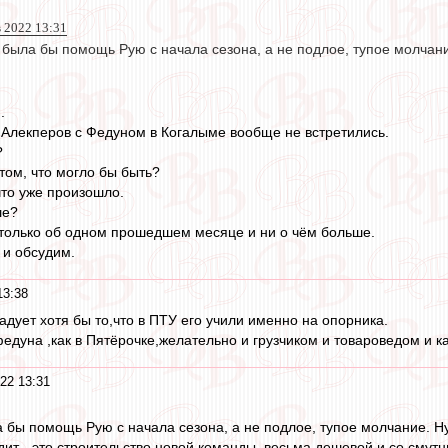
 2022 13:31
ыла бы помощь Рую с начала сезона, а не подлое, тупое молчание.
.
Алекперов с Федуном в Когалыме вообще не встретились.
?
том, что могло бы быть?
что уже произошло.
ше?
только об одном прошедшем месяце и ни о чём больше.
 и обсудим.
13:38
адует хотя бы то,что в ПТУ его учили именно на опорника.
федуна ,как в Пятёрочке,желательно и грузчиком и товароведом и 
22 13:31
бы помощь Рую с начала сезона, а не подлое, тупое молчание. Ну, 
одит - это строительство новой команды, весьма дешевой и со смут