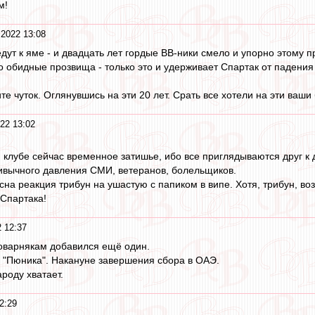
м!
2022 13:08
дут к яме - и двадцать лет гордые ВВ-ники смело и упорно этому 
обидные прозвища - только это и удерживает Спартак от падения 
 чуток. Оглянувшись на эти 20 лет. Срать все хотели на эти ваши 
22 13:02
и клубе сейчас временное затишье, ибо все приглядываются друг к 
ивычного давления СМИ, ветеранов, болельщиков.
на реакция трибун на ушастую с папиком в випе. Хотя, трибун, возм
 Спартака!
 12:37
оварнякам добавился ещё один.
о "Пюника". Накануне завершения сбора в ОАЭ.
ароду хватает.
2:29