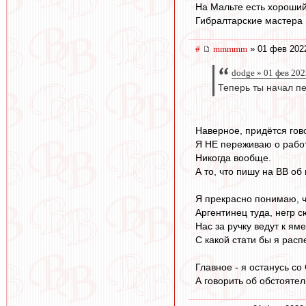
На Мальте есть хороший
Гибралтарские мастера 
#
mmmmm
» 01 фев 2022
dodge » 01 фев 202
Теперь ты начал пе
Наверное, придётся гов
Я НЕ переживаю о рабо
Никогда вообще.
А то, что пишу на ВВ об 
Я прекрасно понимаю, ч
Аргентинец туда, негр с
Нас за ручку ведут к яме
С какой стати бы я рас
Главное - я останусь со
А говорить об обстоятел