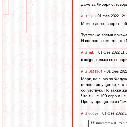
даже за Либерию, говорят
#
mp
» 01 фев 2022 12:
Можно долго спорить об
Тут только время покаже
И вполне возможно,что 
#
agk
» 01 фев 2022 11:
dodge
, только вот неп
#
BM1964
» 01 фев 2022
Марк, не знаю за Федуна
полное ощущение, что т
сочувствую. Но также жа
Что ты не 100 евро и н
Прошу прощения за "сма
#
dodge
» 01 фев 2022 1
mmmmm » 01 фев 2