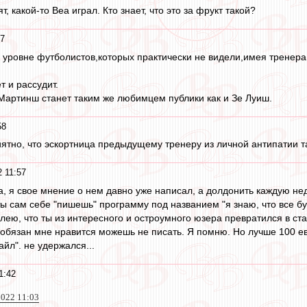
, какой-то Веа играл. Кто знает, что это за фрукт такой?
17
 уровне футболистов,которых практически не видели,имея тренера 
т и рассудит.
Мартинш станет таким же любимцем публики как и Зе Луиш.
58
риятно, что эскортница предыдущему тренеру из личной антипатии т
 11:57
, я свое мнение о нем давно уже написал, а долдонить каждую неде
ы сам себе "пишешь" программу под названием "я знаю, что все б
лею, что ты из интересного и остроумного юзера превратился в стар
е обязан мне нравится можешь не писать. Я помню. Но лучше 100 е
йл". не удержался...
1:42
022 11:03