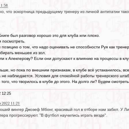
11:58
но, что эскортница предыдущему тренеру из личной антипатии так
Книге был разговор хорошо это для клуба или плохо.
 посмотреть.
и позицию о том, что надо оценивать не способности Руя как трен
ыбирать меньшее из зол.
ли к Алекперову? Если они допускают к влиянию на процессы в клу
льше, но пока по внешним признакам, в клубе всё устаканилось, все
а не наблюдается. Условия для спокойной работы тренерского штаб
 того, что творилось в клубе до этого. На долго ли? Будем смотреть
 12:25
ев 2022 11:21
оший вингер Джозеф Мбонг, красивый гол в отборе нам забил. У Ли
ера прогрессируют. "В футбол научились играть везде".