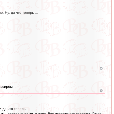
 Ну, да что теперь ...
кассиром
да что теперь ...
ными перспективами, с нуля. Все извержения впереди. Один