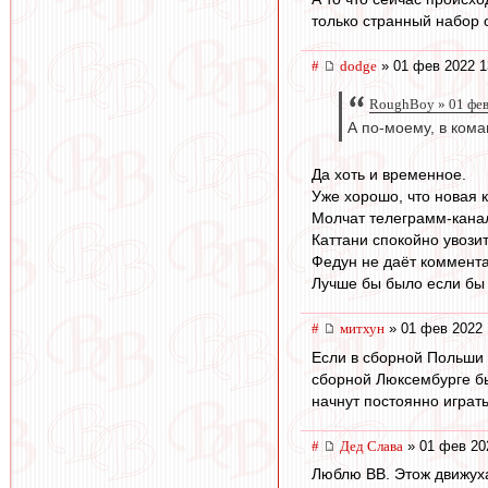
только странный набор 
#
dodge
» 01 фев 2022 1
RoughBoy » 01 фев
А по-моему, в ком
Да хоть и временное.
Уже хорошо, что новая 
Молчат телеграмм-канал
Каттани спокойно увозит
Федун не даёт коммент
Лучше бы было если бы 
#
митхун
» 01 фев 2022 
Если в сборной Польши 
сборной Люксембурге бы
начнут постоянно играт
#
Дед Слава
» 01 фев 20
Люблю ВВ. Этож движуха