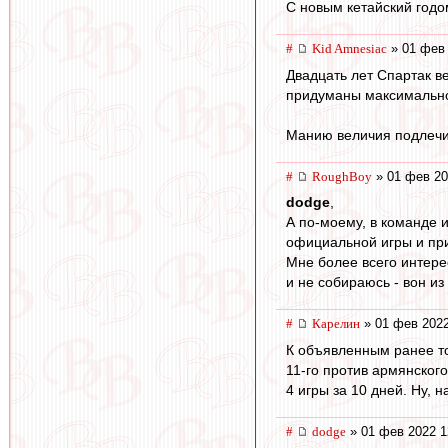
С новым кетайский годо
#
Kid Amnesiac
» 01 фев 
Двадцать лет Спартак ве
придуманы максимально 
Манию величия подлечите
#
RoughBoy
» 01 фев 20
dodge
,
А по-моему, в команде 
официальной игры и пр
Мне более всего интерес
и не собираюсь - вон из
#
Карелин
» 01 фев 2022
К объявленным ранее т
11-го против армянског
4 игры за 10 дней. Ну, н
#
dodge
» 01 фев 2022 1