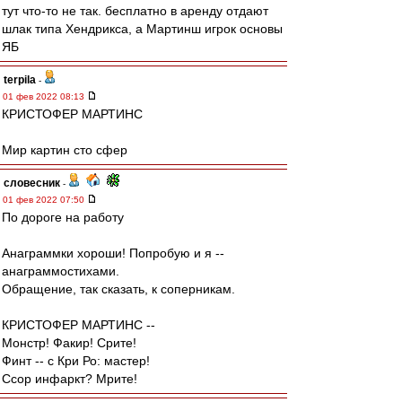
тут что-то не так. бесплатно в аренду отдают
шлак типа Хендрикса, а Мартинш игрок основы
ЯБ
terpila
-
01 фев 2022 08:13
КРИСТОФЕР МАРТИНС
Мир картин сто сфер
словесник
-
01 фев 2022 07:50
По дороге на работу
Анаграммки хороши! Попробую и я --
анаграммостихами.
Обращение, так сказать, к соперникам.
КРИСТОФЕР МАРТИНС --
Монстр! Факир! Срите!
Финт -- с Кри Ро: мастер!
Ссор инфаркт? Мрите!