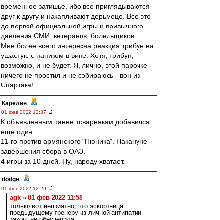
временное затишье, ибо все приглядываются
друг к другу и накапливают дерьмецо. Все это
до первой официальной игры и привычного
давления СМИ, ветеранов, болельщиков.
Мне более всего интересна реакция трибун на
ушастую с папиком в випе. Хотя, трибун,
возможно, и не будет. Я, лично, этой парочке
ничего не простил и не собираюсь - вон из
Спартака!
Карелин
-
01 фев 2022 12:37
К объявленным ранее товарнякам добавился
ещё один.
11-го против армянского "Пюника". Накануне
завершения сбора в ОАЭ.
4 игры за 10 дней. Ну, народу хватает.
dodge
-
01 фев 2022 12:29
agk » 01 фев 2022 11:58
только вот неприятно, что эскортница
предыдущему тренеру из личной антипатии
такого не обеспечила