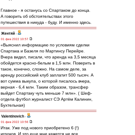
Главное - я останусь со Спартаком до конца.
А говорить об обстоятельствах этого
путешествия в никуда - буду. И именно здесь.
Жентяй
-
01 фев 2022 10:57
«Выяснил информацию по условиям сделки
Спартака и Базеля по Мартинсу Перейре.
Вчера видел, писали, что аренда на 3,5 месяца
обойдется красно-белым в 1,5 млн. Поверить в
такое, конечно, сложно. На самом деле, за
аренду российский клуб заплатит 500 тысяч. А
вот сумма выкупа, о которой писалось вчера,
верная - 6,4 млн. Таким образом, трансфер
выйдет Спартаку чуть меньше 7 млн». ( Шеф-
отдела футбол журналист СЭ Артём Калинин,
Бухтельная)
Valentinovich
-
01 фев 2022 10:56
Итак. Уже под нового приобретено 6 (!)
игроков. И это еще мне кажется не все.