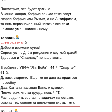
Посмотрим, что будет дальше
В конце-концов, Кофрие сейчас тоже зовут
скорее Кофрие или Рыжим, а не Антифризом,
то есть первоначальный негатив все-таки
немного уменьшился к нему
Карелин
-
01 фев 2022 10:30
Доброго времени суток!
Сергея
ys
- с Днём рождения и круглой датой!
Здоровья и "Спартаку" почаще злата!
В рейтинге УЕФА "Янг Бойз" - 44-й. "Спартак" -
61-й.
Думаю, старожил Ещенко не даст загордиться
новосёлу.
Даа, Каттани насыпал Ваноли кузовок.
Посмотрим, что за груздь, новый ГТ.
Распределить состав по задачам на остаток
сезона - головоломка посложнее схемы, кмк.
Жентяй
-