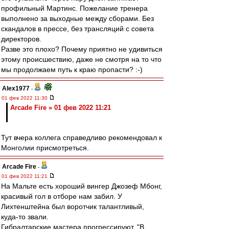
профильный Мартинс. Пожелание тренера
выполнено за выходные между сборами. Без
скандалов в прессе, без трансляций с совета
директоров.
Разве это плохо? Почему приятно не удивиться
этому происшествию, даже не смотря на то что
мы продолжаем путь к краю пропасти? :-)
Alex1977
-
01 фев 2022 11:30
Arcade Fire » 01 фев 2022 11:21
Тут вчера коллега справедливо рекомендовал к
Монголии присмотреться.
Arcade Fire
-
01 фев 2022 11:21
На Мальте есть хороший вингер Джозеф Мбонг,
красивый гол в отборе нам забил. У
Лихтенштейна был воротчик талантливый,
куда-то звали.
Гибралтарские мастера прогрессируют. "В