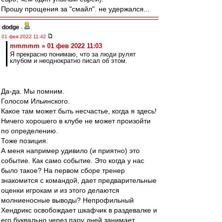
Прошу прощения за "смайл". не удержался...
dodge
-
01 фев 2022 11:42
mmmmm » 01 фев 2022 11:03
Я прекрасно понимаю, что за люди рулят
клубом и неоднократно писал об этом.
Да-да. Мы помним.
Голосом Ильинского.
Какое там может быть несчастье, когда я здесь!
Ничего хорошего в клубе не может произойти
по определению.
Тоже позиция.
А меня например удивило (и приятно) это
событие. Как само событие. Это когда у нас
было такое? На первом сборе тренер
знакомится с командой, дает предварительные
оценки игрокам и из этого делаются
молниеносные выводы? Непрофильный
Хендрикс освобождает шкафчик в раздевалке и
его буквально через пару дней занимает