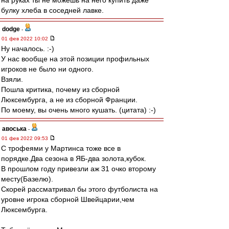
на руках ты не можешь на него купить даже
булку хлеба в соседней лавке.
dodge
-
01 фев 2022 10:02
Ну началось. :-)
У нас вообще на этой позиции профильных
игроков не было ни одного.
Взяли.
Пошла критика, почему из сборной
Люксембурга, а не из сборной Франции.
По моему, вы очень много кушать. (цитата) :-)
авоська
-
01 фев 2022 09:53
С трофеями у Мартинса тоже все в
порядке.Два сезона в ЯБ-два золота,кубок.
В прошлом году привезли аж 31 очко второму
месту(Базелю).
Скорей рассматривал бы этого футболиста на
уровне игрока сборной Швейцарии,чем
Люксембурга.