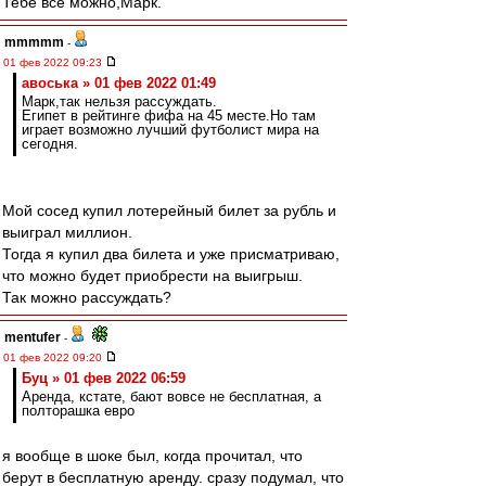
Тебе всё можно,Марк.
mmmmm
-
01 фев 2022 09:23
авоська » 01 фев 2022 01:49
Марк,так нельзя рассуждать.
Египет в рейтинге фифа на 45 месте.Но там
играет возможно лучший футболист мира на
сегодня.
Мой сосед купил лотерейный билет за рубль и
выиграл миллион.
Тогда я купил два билета и уже присматриваю,
что можно будет приобрести на выигрыш.
Так можно рассуждать?
mentufer
-
01 фев 2022 09:20
Буц » 01 фев 2022 06:59
Аренда, кстате, бают вовсе не бесплатная, а
полторашка евро
я вообще в шоке был, когда прочитал, что
берут в бесплатную аренду. сразу подумал, что