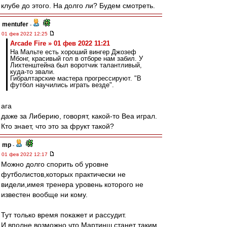
клубе до этого. На долго ли? Будем смотреть.
mentufer
-
01 фев 2022 12:25
Arcade Fire » 01 фев 2022 11:21
На Мальте есть хороший вингер Джозеф
Мбонг, красивый гол в отборе нам забил. У
Лихтенштейна был воротчик талантливый,
куда-то звали.
Гибралтарские мастера прогрессируют. "В
футбол научились играть везде".
ага
даже за Либерию, говорят, какой-то Веа играл.
Кто знает, что это за фрукт такой?
mp
-
01 фев 2022 12:17
Можно долго спорить об уровне
футболистов,которых практически не
видели,имея тренера уровень которого не
известен вообще ни кому.
Тут только время покажет и рассудит.
И вполне возможно,что Мартинш станет таким