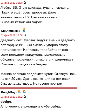
01 фев 2022 13:20
Люблю ВВ. Этож движуха, тудыть - сюдыть.
Пишите ещё. Всем здоровья. Даже
ненавистным в РУ. Бамжам - какахи.
С новым кетайский годом!
Kid Amnesiac
-
01 фев 2022 13:08
Двадцать лет Спартак ведут к яме - и двадцать
лет гордые ВВ-ники смело и упорно этому
противостоят. Написаны терабайты текста,
всем негодяям придуманы максимально
обидные прозвища - только это и удерживает
Спартак от падения в бездну.
Манию величия подлечите чуток. Оглянувшись
на эти 20 лет. Срать все хотели на эти ваши
буковки даже здесь. Не говоря про там.
RoughBoy
-
01 фев 2022 13:02
dodge
,
А по-моему, в команде и клубе сейчас