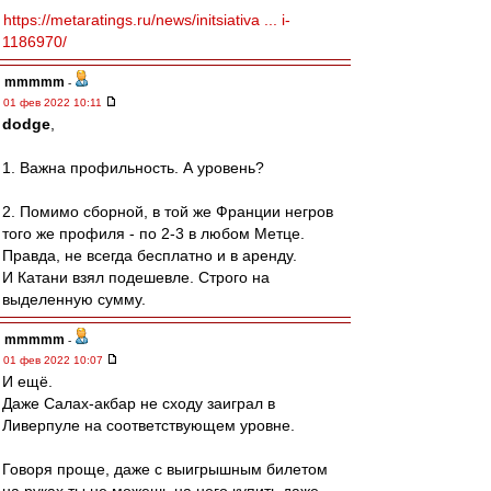
https://metaratings.ru/news/initsiativa ... i-
1186970/
mmmmm
-
01 фев 2022 10:11
dodge
,
1. Важна профильность. А уровень?
2. Помимо сборной, в той же Франции негров
того же профиля - по 2-3 в любом Метце.
Правда, не всегда бесплатно и в аренду.
И Катани взял подешевле. Строго на
выделенную сумму.
mmmmm
-
01 фев 2022 10:07
И ещё.
Даже Салах-акбар не сходу заиграл в
Ливерпуле на соответствующем уровне.
Говоря проще, даже с выигрышным билетом