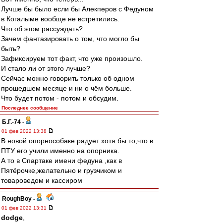
Лучше бы было если бы Алекперов с Федуном
в Когалыме вообще не встретились.
Что об этом рассуждать?
Зачем фантазировать о том, что могло бы
быть?
Зафиксируем тот факт, что уже произошло.
И стало ли от этого лучше?
Сейчас можно говорить только об одном
прошедшем месяце и ни о чём больше.
Что будет потом - потом и обсудим.
Последнее сообщение
Б.Г.-74
-
01 фев 2022 13:38
В новой опорнособаке радует хотя бы то,что в
ПТУ его учили именно на опорника.
А то в Спартаке имени федуна ,как в
Пятёрочке,желательно и грузчиком и
товароведом и кассиром
RoughBoy
-
01 фев 2022 13:31
dodge
,