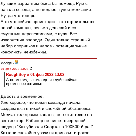
Лучшим вариантом была бы помощь Рую с
начала сезона, а не подлое, тупое молчание.
Ну, да что теперь ...
А то что сейчас происходит - это строительство
новой команды, весьма дешевой и со
смутными перспективами, с нуля. Все
извержения впереди. Один только странный
набор опорников и напов - потенциальные
конфликты неизбежны.
dodge
-
01 фев 2022 13:23
RoughBoy » 01 фев 2022 13:02
А по-моему, в команде и клубе сейчас
временное затишье
Да хоть и временное.
Уже хорошо, что новая команда начала
создаваться в тихой и спокойной обстановке.
Молчат телеграмм-каналы, не летит говно на
вентилятор, Рабинер не пишет очередной
шедевр "Как убивали Спартак в 100500-й раз".
Каттани спокойно увозит и привозит игроков.