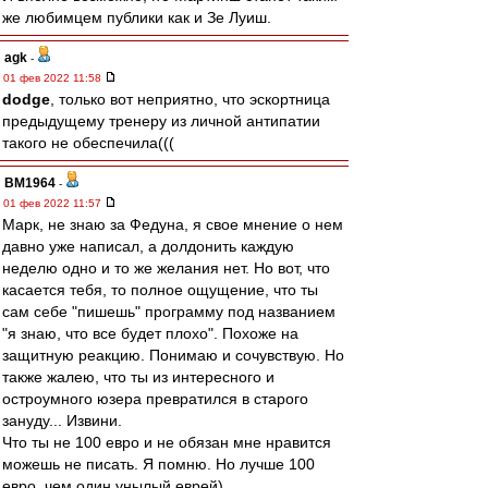
же любимцем публики как и Зе Луиш.
agk
-
01 фев 2022 11:58
dodge
, только вот неприятно, что эскортница
предыдущему тренеру из личной антипатии
такого не обеспечила(((
BM1964
-
01 фев 2022 11:57
Марк, не знаю за Федуна, я свое мнение о нем
давно уже написал, а долдонить каждую
неделю одно и то же желания нет. Но вот, что
касается тебя, то полное ощущение, что ты
сам себе "пишешь" программу под названием
"я знаю, что все будет плохо". Похоже на
защитную реакцию. Понимаю и сочувствую. Но
также жалею, что ты из интересного и
остроумного юзера превратился в старого
зануду... Извини.
Что ты не 100 евро и не обязан мне нравится
можешь не писать. Я помню. Но лучше 100
евро, чем один унылый еврей).