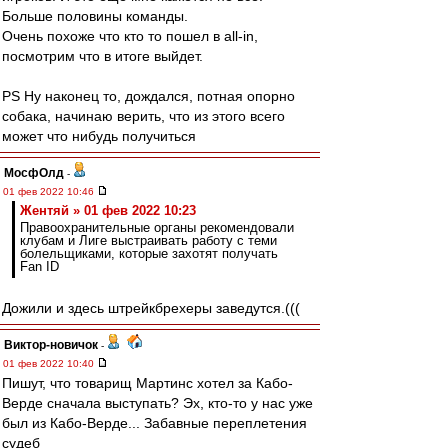
Больше половины команды.
Очень похоже что кто то пошел в all-in,
посмотрим что в итоге выйдет.
PS Ну наконец то, дождался, потная опорно
собака, начинаю верить, что из этого всего
может что нибудь получиться
МосфОлд
-
01 фев 2022 10:46
Жентяй » 01 фев 2022 10:23
Правоохранительные органы рекомендовали
клубам и Лиге выстраивать работу с теми
болельщиками, которые захотят получать
Fan ID
Дожили и здесь штрейкбрехеры заведутся.(((
Виктор-новичок
-
01 фев 2022 10:40
Пишут, что товарищ Мартинс хотел за Кабо-
Верде сначала выступать? Эх, кто-то у нас уже
был из Кабо-Верде... Забавные переплетения
судеб