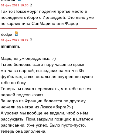
01 фев 2022 10:30
Так то Люксембург поделил третье место в
последнем отборе с Ирландией. Это явно уже
не карлик типа СанМарино или Фарер
dodge
-
01 фев 2022 10:29
mmmmm
,
Марк, ты уж определись. :-)
Ты же болеешь всего пару часов во время
матча за парней, вышедших на матч в КБ
футболках, а вся остальная внутренняя кухня
тебе по боку.
Теперь ты начал переживать, что тебе не тех
парней подсовывают.
За негра из Франции болеется по другому,
нежели за негра из Люксембурга?:-)
А уровня мы вообще не видели, чтоб о нём
рассуждать. Пока закрыли позицию в штатном
расписании. Уже успех. Было пусто-пусто,
теперь она заполнена.