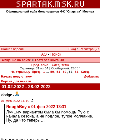
Официальный сайт болельщиков ФК "Спартак" Москва
Полная версия
Вход
•
Регистрация
FAQ
•
Поиск
Общение на сайте
Гостевая книга ВВ
»
Пред. тема
|
След. тема
Страница
53
из
54
[ Сообщений: 2655 ]
На страницу
Пред.
1
...
50
,
51
,
52
,
53
,
54
След.
Начать новую тему
Добавить
Версия для печати
01.02.2022 - 28.02.2022
dodge
-
01 фев 2022 14:10
RoughBoy » 01 фев 2022 13:31
Лучшим вариантом была бы помощь Рую с
начала сезона, а не подлое, тупое молчание.
Ну, да что теперь ...
Вот именно, что теперь...