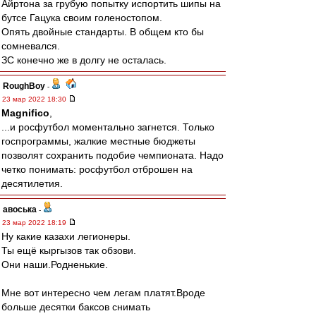
Айртона за грубую попытку испортить шипы на
бутсе Гацука своим голеностопом.
Опять двойные стандарты. В общем кто бы
сомневался.
ЗС конечно же в долгу не осталась.
RoughBoy
-
23 мар 2022 18:30
Magnifico
,
...и росфутбол моментально загнется. Только
госпрограммы, жалкие местные бюджеты
позволят сохранить подобие чемпионата. Надо
четко понимать: росфутбол отброшен на
десятилетия.
авоська
-
23 мар 2022 18:19
Ну какие казахи легионеры.
Ты ещё кыргызов так обзови.
Они наши.Родненькие.
Мне вот интересно чем легам платят.Вроде
больше десятки баксов снимать