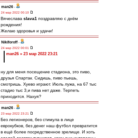
man26
-
24 мар 2022 00:10
Вячеслава
slava1
поздравляю с днём
рождения!
Желаю здоровья и удачи!
Nikiforoff
-
24 мар 2022 00:01
man26 » 23 мар 2022 23:21
ну для меня посещение стадиона, это пиво,
друзья Спартак. Сидишь, пиво пьешь,
смотришь. Хуево играют. Июль лужа, на 67 тыс
стадио тыс 3,и пива нет даже. Терпеть
приходится. Нахуя?
man26
-
23 мар 2022 23:21
Без легионеров, без стимула в лице
еврокубков, без денег наш футбол превратится
в ещё более посредственное зрелище. И хоть