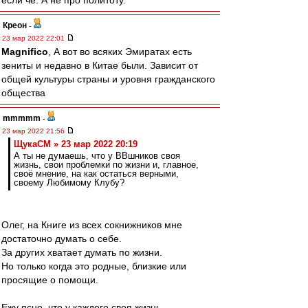
если че. А не про политоту.
Креон
-
23 мар 2022 22:01
Magnifico
, А вот во всяких Эмиратах есть
зениты и недавно в Китае были. Зависит от
общей культуры страны и уровня гражданского
общества
mmmmm
-
23 мар 2022 21:56
ЩукаСМ » 23 мар 2022 20:19
А ты не думаешь, что у ВВшников своя
жизнь, свои проблемки по жизни и, главное,
своё мнение, на как остаться верными,
своему Любимому Клубу?
Олег, на Книге из всех сокнижников мне
достаточно думать о себе.
За других хватает думать по жизни.
Но только когда это родные, близкие или
просящие о помощи.
Ежу ясно, что у каждого своя жизнь.