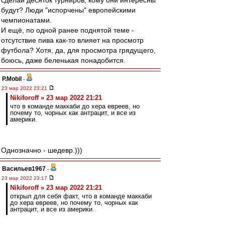
сделай десяток турниров, кому они интересны
будут? Люди "испорчены" европейскими
чемпионатами.
И ещё, по одной ранее поднятой теме -
отсутствие пива как-то влияет на просмотр
футбола? Хотя, да, для просмотра грядущего,
боюсь, даже беленькая понадобится.
P.Mobil
-
23 мар 2022 23:21
Nikiforoff » 23 мар 2022 21:21
что в команде маккаби до хера евреев, но
почему то, чорных как антрацит, и все из
америки.
Однозначно - шедевр.)))
Васильев1967
-
23 мар 2022 23:17
Nikiforoff » 23 мар 2022 21:21
открыл для себя факт, что в команде маккаби
до хера евреев, но почему то, чорных как
антрацит, и все из америки.