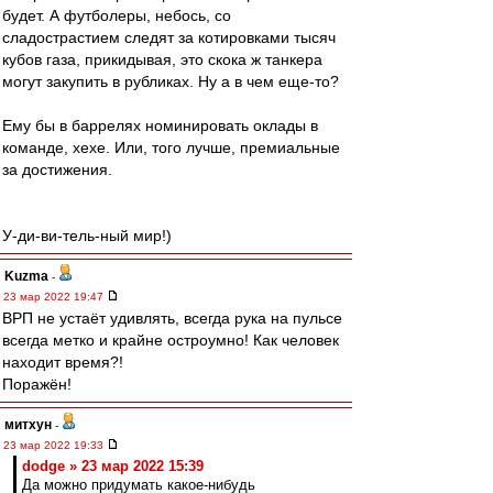
будет. А футболеры, небось, со
сладострастием следят за котировками тысяч
кубов газа, прикидывая, это скока ж танкера
могут закупить в рубликах. Ну а в чем еще-то?
Ему бы в баррелях номинировать оклады в
команде, хехе. Или, того лучше, премиальные
за достижения.
У-ди-ви-тель-ный мир!)
Kuzma
-
23 мар 2022 19:47
ВРП не устаёт удивлять, всегда рука на пульсе
всегда метко и крайне остроумно! Как человек
находит время?!
Поражён!
митхун
-
23 мар 2022 19:33
dodge » 23 мар 2022 15:39
Да можно придумать какое-нибудь