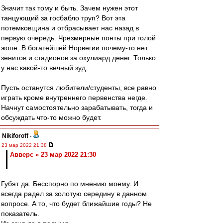
Значит так тому и быть. Зачем нужен этот
танцующий за госбабло труп? Вот эта
потемковщина и отбрасывает нас назад в
первую очередь. Чрезмерные понты при голой
жопе. В богатейшей Норвегии почему-то нет
зенитов и стадионов за охулиард денег. Только
у нас какой-то вечный зуд.
Пусть останутся любители/студенты, все равно
играть кроме внутреннего первенства негде.
Начнут самостоятельно зарабатывать, тогда и
обсуждать что-то можно будет.
Nikiforoff
-
23 мар 2022 21:38
Авверс » 23 мар 2022 21:30
Губят да. Бесспорно по мнению моему. И
всегда радел за золотую середину в данном
вопросе. А то, что будет ближайшие годы? Не
показатель.