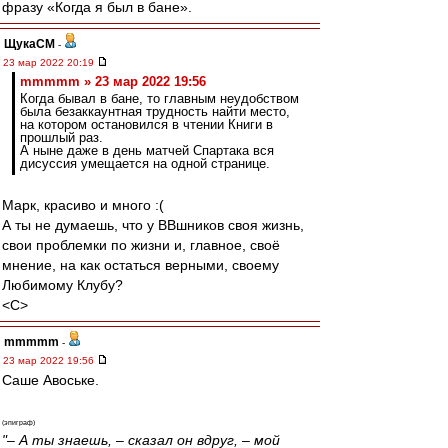
фразу «Когда я был в бане».
ЩукаСМ
-
23 мар 2022 20:19
mmmmm » 23 мар 2022 19:56
Когда бывал в бане, то главным неудобством
была безаккаунтная трудность найти место,
на котором остановился в чтении Книги в
прошлый раз.
А ныне даже в день матчей Спартака вся
дисуссия умещается на одной странице.
Марк, красиво и много :(
А ты не думаешь, что у ВВшников своя жизнь,
свои проблемки по жизни и, главное, своё
мнение, на как остаться верными, своему
Любимому Клубу?
<C>
mmmmm
-
23 мар 2022 19:56
Саше Авоське.
(эпиграф)
"– А ты знаешь, – сказал он вдруг, – мой