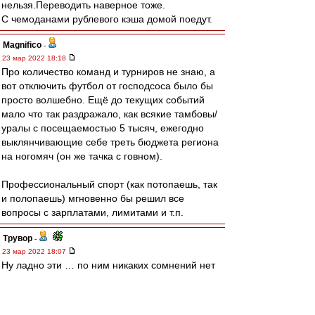
нельзя.Переводить наверное тоже.
С чемоданами рублевого кэша домой поедут.
Magnifico
-
23 мар 2022 18:18
Про количество команд и турниров не знаю, а
вот отключить футбол от господсоса было бы
просто волшебно. Ещё до текущих событий
мало что так раздражало, как всякие тамбовы/
уралы с посещаемостью 5 тысяч, ежегодно
выклянчивающие себе треть бюджета региона
на ногомяч (он же тачка с говном).
Профессиональный спорт (как потопаешь, так
и полопаешь) мгновенно бы решил все
вопросы с зарплатами, лимитами и т.п.
Трувор
-
23 мар 2022 18:07
Ну ладно эти … по ним никаких сомнений нет
уже давно.
Но тут то что обсуждать изменения, особенно
лимита?