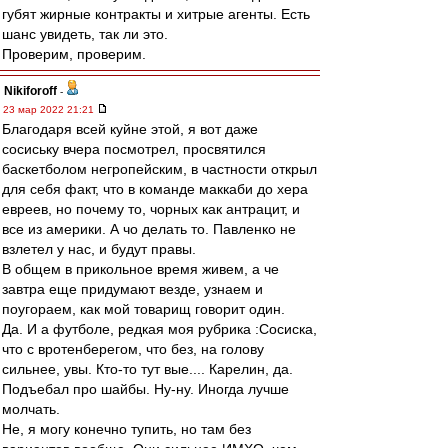
губят жирные контракты и хитрые агенты. Есть
шанс увидеть, так ли это.
Проверим, проверим.
Nikiforoff
-
23 мар 2022 21:21
Благодаря всей куйне этой, я вот даже
сосиську вчера посмотрел, просвятился
баскетболом негропейским, в частности открыл
для себя факт, что в команде маккаби до хера
евреев, но почему то, чорных как антрацит, и
все из америки. А чо делать то. Павленко не
взлетел у нас, и будут правы.
В общем в прикольное время живем, а че
завтра еще придумают везде, узнаем и
поугораем, как мой товарищ говорит один.
Да. И а футболе, редкая моя рубрика :Сосиска,
что с вротенберегом, что без, на голову
сильнее, увы. Кто-то тут вые.... Карелин, да.
Подъебал про шайбы. Ну-ну. Иногда лучше
молчать.
Не, я могу конечно тупить, но там без