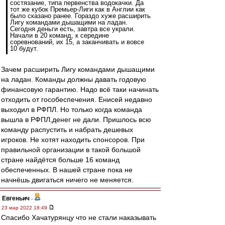
состязание, типа первенства водокачки. Да
тот же кубок Премьер-Лиги как в Англии как
было сказано ранее. Гораздо хуже расширить
Лигу командами дышащими на ладан.
Сегодня деньги есть, завтра все украли.
Начали в 20 команд, к середине
соревнований, их 15, а заканчивать и вовсе
10 будут.
Зачем расширить Лигу командами дышащими
на ладан. Команды должны давать годовую
финансовую гарантию. Надо всё таки начинать
отходить от гособеспечения. Енисей недавно
выходил в РФПЛ. Но только когда команда
вышла в РФПЛ,денег не дали. Пришлось всю
команду распустить и набрать дешевых
игроков. Не хотят находить спонсоров. При
правильной организации в такой большой
стране найдётся больше 16 команд
обеспеченных. В нашей стране пока не
начнёшь двигаться ничего не меняется.
Евгеньич
-
23 мар 2022 18:49
Спасибо Хачатурянцу что не стали наказывать