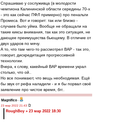
Спрашиваю у сослуживца (в молодости
чемпиона Калининской области середины 70-х
- это как сейчас ПФЛ примерно) про пенальти
Промеса. Вот и говорит: так или близко -
случаев было уйма. Вообще не обращали на
такие киксы внимания, так как это ситуация, не
дающее преимущества бьющему. В отличие от
двух ударов по мячу.
А то, что там чего-то рассмотрел ВАР - так это,
говорит, дискредитация прогрессивной
технологии.
Вчера, к слову, какейный ВАР времени украл
столько, что ой..
Но все понимают, что вещь необходимая. Ещё
бы звук от рефа наладили - и я бы порвал своё
заявление про чистое время, бгг..
Magnifico
-
23 мар 2022 21:43
RoughBoy » 23 мар 2022 18:30