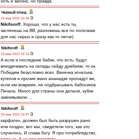
хоть и заочно, но правда.
Черный плащ
-
23 мар 2022 22:34
Nikiforoff
, Хорошо, что у нас есть ты,
заглянешь на ВВ, разложишь все по полочкам
для нас сирых и сразу как-то легче)
Nikiforoff
-
23 мар 2022 22:13
А если и последние бабки, что есть, будут
впиздячивать на оклады сейду думбиям, то ок.
Победим безусловно всех. Ванечка игнатьев,
кутепов и прочие жано ананидзе пропадут же,
если им вовремя, не подбрасывать бабосиков.
Печаль. Много для страны они делали, кубки
завоевывали....
Nikiforoff
-
23 мар 2022 22:07
карфаген, должен был быть разрушен рано
или поздно, вот мы, свидетели того, как это
случилось. И слава богу. Я про потреблядство,