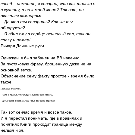
сосед... помнишь, я говорил, что как только я
в кузницу, а он к моей жене? Так вот, он
оказался вампиром!
– Да что ты говоришь? Как же ты
обнаружил?
– Я вбил ему в сердце осиновый кол, так он
сразу и помер!"
Ричард Длинные руки.
Однажды я был забанен на ВВ навечно.
За пустяковую фразу, брошенную даже не на
основной ветке.
Объяснение сему факту простое - время было
такое.
Помнишь анекдот...
- Папа, а правда, что Иисус Христос был евреем?
- Время было такое, сынок. Тогда все были евреями.
Так вот сейчас время и вовсе такое.
И я перестал понимать, где в правилах и
понятиях Книги проходит граница между
нельзя и зя.