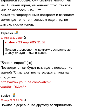
вариантов вообще. Они сильнее ИМХО, чем
мы. В, какей играл, на коньках стою, так вот
мне показалось, извините.
Каким-то запредельным настроем и везением
может где-то че то и возьмем еще игру, но
думаю, сказке конец.
Карелин
-
23 мар 2022 21:19
suslov » 23 мар 2022 21:06
Поживя в деревне, по другому воспринимаю
фразу «Когда я был в бане».
"Баня очищает" (кц)
Посмотрите, как будет выглядеть посещение
матчей "Спартака" после возврата пива на
стадионы.
https://www.youtube.com/watch?
v=o4hzuD66m8o
suslov
-
23 мар 2022 21:06
Поживя в деревне, по другому воспринимаю