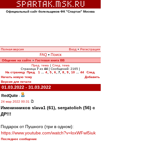
Официальный сайт болельщиков ФК "Спартак" Москва
Полная версия
Вход
•
Регистрация
FAQ
•
Поиск
Общение на сайте
Гостевая книга ВВ
»
Пред. тема
|
След. тема
Страница
7
из
44
[ Сообщений: 2165 ]
На страницу
Пред.
1
...
4
,
5
,
6
,
7
,
8
,
9
,
10
...
44
След.
Начать новую тему
Добавить
Версия для печати
01.03.2022 - 31.03.2022
RedQuite
-
24 мар 2022 00:31
Именинников slava1 (61), sergatolich (56) с
ДР!!!
Подарок от Пушного (три в одном):
https://www.youtube.com/watch?v=loxWFwl5iuk
Последнее сообщение