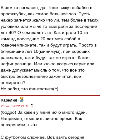
В чем то согласен, да. Тоже вижу госбабло в
профклубах, как самое большое зло. Пусть
нахер загнется,жалко что ли, тем более в таких
условиях,или мы че то выиграли за последние
лет 40? О чем жалеть то. Как играли 10-ка
команд последние 20 лет меж собой в
говночемпионате, так и будут играть. Просто в
ближайшие лет 10(минимум), при хороших
раскладах, так и будут так же играть. Какая
нафиг разница. Или кто-то всерьез верит или
даже допускает мысль о том, что все это
быстро безболезненно закончится, все
помирятся?
Не ребят, это фантастика(с)
Карелин
-
23 мар 2022 21:48
(бодро) За какей у меня исчо много идей.
Например, отменить чистое время. Как
анахронизм, гыгы..
С футболом сложнее. Вот, взять сегодня.