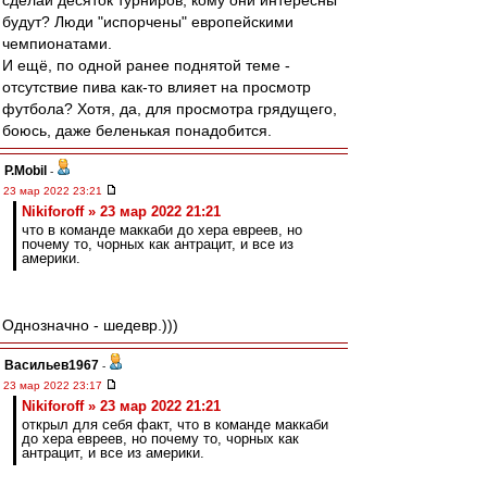
сделай десяток турниров, кому они интересны
будут? Люди "испорчены" европейскими
чемпионатами.
И ещё, по одной ранее поднятой теме -
отсутствие пива как-то влияет на просмотр
футбола? Хотя, да, для просмотра грядущего,
боюсь, даже беленькая понадобится.
P.Mobil
-
23 мар 2022 23:21
Nikiforoff » 23 мар 2022 21:21
что в команде маккаби до хера евреев, но
почему то, чорных как антрацит, и все из
америки.
Однозначно - шедевр.)))
Васильев1967
-
23 мар 2022 23:17
Nikiforoff » 23 мар 2022 21:21
открыл для себя факт, что в команде маккаби
до хера евреев, но почему то, чорных как
антрацит, и все из америки.