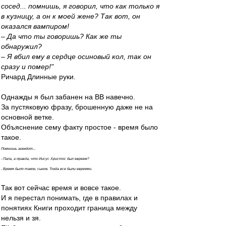
сосед... помнишь, я говорил, что как только я
в кузницу, а он к моей жене? Так вот, он
оказался вампиром!
– Да что ты говоришь? Как же ты
обнаружил?
– Я вбил ему в сердце осиновый кол, так он
сразу и помер!"
Ричард Длинные руки.
Однажды я был забанен на ВВ навечно.
За пустяковую фразу, брошенную даже не на
основной ветке.
Объяснение сему факту простое - время было
такое.
Помнишь анекдот...
- Папа, а правда, что Иисус Христос был евреем?
- Время было такое, сынок. Тогда все были евреями.
Так вот сейчас время и вовсе такое.
И я перестал понимать, где в правилах и
понятиях Книги проходит граница между
нельзя и зя.