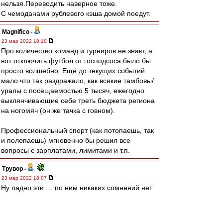
нельзя.Переводить наверное тоже.
С чемоданами рублевого кэша домой поедут.
Magnifico
-
23 мар 2022 18:18
Про количество команд и турниров не знаю, а
вот отключить футбол от господсоса было бы
просто волшебно. Ещё до текущих событий
мало что так раздражало, как всякие тамбовы/
уралы с посещаемостью 5 тысяч, ежегодно
выклянчивающие себе треть бюджета региона
на ногомяч (он же тачка с говном).
Профессиональный спорт (как потопаешь, так
и полопаешь) мгновенно бы решил все
вопросы с зарплатами, лимитами и т.п.
Трувор
-
23 мар 2022 18:07
Ну ладно эти … по ним никаких сомнений нет
уже давно.
Но тут то что обсуждать изменения, особенно
лимита?