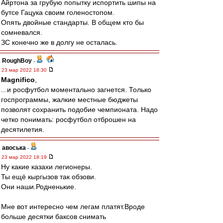
Айртона за грубую попытку испортить шипы на
бутсе Гацука своим голеностопом.
Опять двойные стандарты. В общем кто бы
сомневался.
ЗС конечно же в долгу не осталась.
RoughBoy
-
23 мар 2022 18:30
Magnifico
,
...и росфутбол моментально загнется. Только
госпрограммы, жалкие местные бюджеты
позволят сохранить подобие чемпионата. Надо
четко понимать: росфутбол отброшен на
десятилетия.
авоська
-
23 мар 2022 18:19
Ну какие казахи легионеры.
Ты ещё кыргызов так обзови.
Они наши.Родненькие.
Мне вот интересно чем легам платят.Вроде
больше десятки баксов снимать