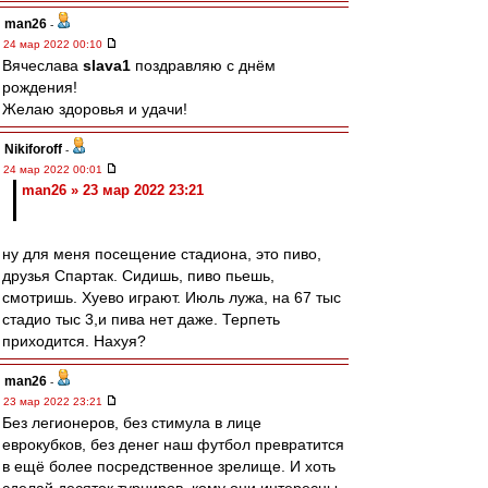
man26
-
24 мар 2022 00:10
Вячеслава
slava1
поздравляю с днём
рождения!
Желаю здоровья и удачи!
Nikiforoff
-
24 мар 2022 00:01
man26 » 23 мар 2022 23:21
ну для меня посещение стадиона, это пиво,
друзья Спартак. Сидишь, пиво пьешь,
смотришь. Хуево играют. Июль лужа, на 67 тыс
стадио тыс 3,и пива нет даже. Терпеть
приходится. Нахуя?
man26
-
23 мар 2022 23:21
Без легионеров, без стимула в лице
еврокубков, без денег наш футбол превратится
в ещё более посредственное зрелище. И хоть