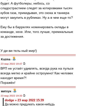
будет. А футболеры, небось, со
сладострастием следят за котировками тысяч
кубов газа, прикидывая, это скока ж танкера
могут закупить в рубликах. Ну а в чем еще-то?
Ему бы в баррелях номинировать оклады в
команде, хехе. Или, того лучше, премиальные
за достижения.
У-ди-ви-тель-ный мир!)
Kuzma
-
23 мар 2022 19:47
ВРП не устаёт удивлять, всегда рука на пульсе
всегда метко и крайне остроумно! Как человек
находит время?!
Поражён!
митхун
-
23 мар 2022 19:33
dodge » 23 мар 2022 15:39
Да можно придумать какое-нибудь