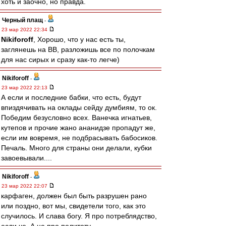
хоть и заочно, но правда.
Черный плащ
-
23 мар 2022 22:34
Nikiforoff
, Хорошо, что у нас есть ты,
заглянешь на ВВ, разложишь все по полочкам
для нас сирых и сразу как-то легче)
Nikiforoff
-
23 мар 2022 22:13
А если и последние бабки, что есть, будут
впиздячивать на оклады сейду думбиям, то ок.
Победим безусловно всех. Ванечка игнатьев,
кутепов и прочие жано ананидзе пропадут же,
если им вовремя, не подбрасывать бабосиков.
Печаль. Много для страны они делали, кубки
завоевывали....
Nikiforoff
-
23 мар 2022 22:07
карфаген, должен был быть разрушен рано
или поздно, вот мы, свидетели того, как это
случилось. И слава богу. Я про потреблядство,