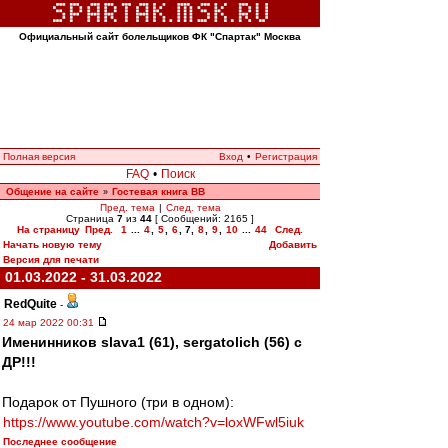
Официальный сайт болельщиков ФК "Спартак" Москва
Полная версия
Вход
•
Регистрация
FAQ
•
Поиск
Общение на сайте
Гостевая книга ВВ
»
Пред. тема
|
След. тема
Страница
7
из
44
[ Сообщений: 2165 ]
На страницу
Пред.
1
...
4
,
5
,
6
,
7
,
8
,
9
,
10
...
44
След.
Начать новую тему
Добавить
Версия для печати
01.03.2022 - 31.03.2022
RedQuite
-
24 мар 2022 00:31
Именинников slava1 (61), sergatolich (56) с
ДР!!!
Подарок от Пушного (три в одном):
https://www.youtube.com/watch?v=loxWFwl5iuk
Последнее сообщение