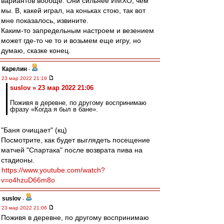
вариантов вообще. Они сильнее ИМХО, чем
мы. В, какей играл, на коньках стою, так вот
мне показалось, извините.
Каким-то запредельным настроем и везением
может где-то че то и возьмем еще игру, но
думаю, сказке конец.
Карелин
-
23 мар 2022 21:19
suslov » 23 мар 2022 21:06
Поживя в деревне, по другому воспринимаю
фразу «Когда я был в бане».
"Баня очищает" (кц)
Посмотрите, как будет выглядеть посещение
матчей "Спартака" после возврата пива на
стадионы.
https://www.youtube.com/watch?
v=o4hzuD66m8o
suslov
-
23 мар 2022 21:06
Поживя в деревне, по другому воспринимаю