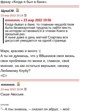
фразу «Когда я был в бане».
ЩукаСМ
-
23 мар 2022 20:19
mmmmm » 23 мар 2022 19:56
Когда бывал в бане, то главным неудобством
была безаккаунтная трудность найти место,
на котором остановился в чтении Книги в
прошлый раз.
А ныне даже в день матчей Спартака вся
дисуссия умещается на одной странице.
Марк, красиво и много :(
А ты не думаешь, что у ВВшников своя жизнь,
свои проблемки по жизни и, главное, своё
мнение, на как остаться верными, своему
Любимому Клубу?
<C>
mmmmm
-
23 мар 2022 19:56
Саше Авоське.
(эпиграф)
"– А ты знаешь, – сказал он вдруг, – мой