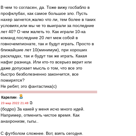
В чем то согласен, да. Тоже вижу госбабло в
профклубах, как самое большое зло. Пусть
нахер загнется,жалко что ли, тем более в таких
условиях,или мы че то выиграли за последние
лет 40? О чем жалеть то. Как играли 10-ка
команд последние 20 лет меж собой в
говночемпионате, так и будут играть. Просто в
ближайшие лет 10(минимум), при хороших
раскладах, так и будут так же играть. Какая
нафиг разница. Или кто-то всерьез верит или
даже допускает мысль о том, что все это
быстро безболезненно закончится, все
помирятся?
Не ребят, это фантастика(с)
Карелин
-
23 мар 2022 21:48
(бодро) За какей у меня исчо много идей.
Например, отменить чистое время. Как
анахронизм, гыгы..
С футболом сложнее. Вот, взять сегодня.