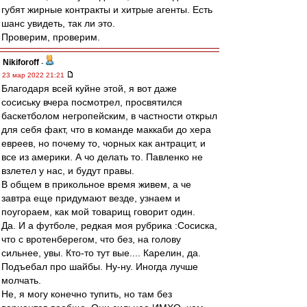
губят жирные контракты и хитрые агенты. Есть
шанс увидеть, так ли это.
Проверим, проверим.
Nikiforoff
-
23 мар 2022 21:21
Благодаря всей куйне этой, я вот даже
сосиську вчера посмотрел, просвятился
баскетболом негропейским, в частности открыл
для себя факт, что в команде маккаби до хера
евреев, но почему то, чорных как антрацит, и
все из америки. А чо делать то. Павленко не
взлетел у нас, и будут правы.
В общем в прикольное время живем, а че
завтра еще придумают везде, узнаем и
поугораем, как мой товарищ говорит один.
Да. И а футболе, редкая моя рубрика :Сосиска,
что с вротенберегом, что без, на голову
сильнее, увы. Кто-то тут вые.... Карелин, да.
Подъебал про шайбы. Ну-ну. Иногда лучше
молчать.
Не, я могу конечно тупить, но там без