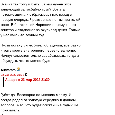
Значит так тому и быть. Зачем нужен этот
танцующий за госбабло труп? Вот эта
потемковщина и отбрасывает нас назад в
первую очередь. Чрезмерные понты при голой
жопе. В богатейшей Норвегии почему-то нет
зенитов и стадионов за охулиард денег. Только
у нас какой-то вечный зуд.
Пусть останутся любители/студенты, все равно
играть кроме внутреннего первенства негде.
Начнут самостоятельно зарабатывать, тогда и
обсуждать что-то можно будет.
Nikiforoff
-
23 мар 2022 21:38
Авверс » 23 мар 2022 21:30
Губят да. Бесспорно по мнению моему. И
всегда радел за золотую середину в данном
вопросе. А то, что будет ближайшие годы? Не
показатель.