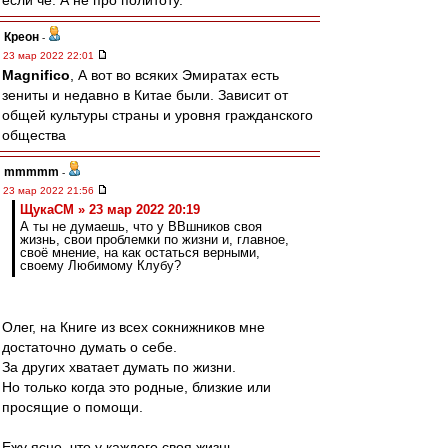
если че. А не про политоту.
Креон
-
23 мар 2022 22:01
Magnifico
, А вот во всяких Эмиратах есть
зениты и недавно в Китае были. Зависит от
общей культуры страны и уровня гражданского
общества
mmmmm
-
23 мар 2022 21:56
ЩукаСМ » 23 мар 2022 20:19
А ты не думаешь, что у ВВшников своя
жизнь, свои проблемки по жизни и, главное,
своё мнение, на как остаться верными,
своему Любимому Клубу?
Олег, на Книге из всех сокнижников мне
достаточно думать о себе.
За других хватает думать по жизни.
Но только когда это родные, близкие или
просящие о помощи.
Ежу ясно, что у каждого своя жизнь.