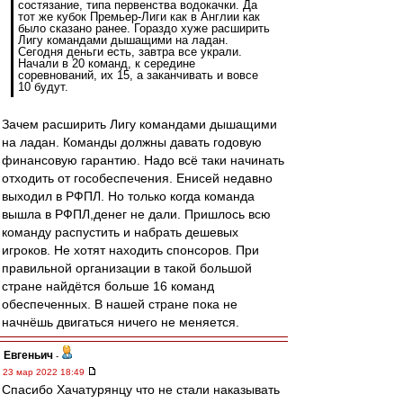
состязание, типа первенства водокачки. Да
тот же кубок Премьер-Лиги как в Англии как
было сказано ранее. Гораздо хуже расширить
Лигу командами дышащими на ладан.
Сегодня деньги есть, завтра все украли.
Начали в 20 команд, к середине
соревнований, их 15, а заканчивать и вовсе
10 будут.
Зачем расширить Лигу командами дышащими
на ладан. Команды должны давать годовую
финансовую гарантию. Надо всё таки начинать
отходить от гособеспечения. Енисей недавно
выходил в РФПЛ. Но только когда команда
вышла в РФПЛ,денег не дали. Пришлось всю
команду распустить и набрать дешевых
игроков. Не хотят находить спонсоров. При
правильной организации в такой большой
стране найдётся больше 16 команд
обеспеченных. В нашей стране пока не
начнёшь двигаться ничего не меняется.
Евгеньич
-
23 мар 2022 18:49
Спасибо Хачатурянцу что не стали наказывать