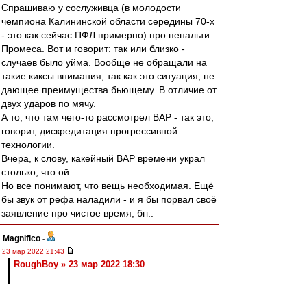
Спрашиваю у сослуживца (в молодости
чемпиона Калининской области середины 70-х
- это как сейчас ПФЛ примерно) про пенальти
Промеса. Вот и говорит: так или близко -
случаев было уйма. Вообще не обращали на
такие киксы внимания, так как это ситуация, не
дающее преимущества бьющему. В отличие от
двух ударов по мячу.
А то, что там чего-то рассмотрел ВАР - так это,
говорит, дискредитация прогрессивной
технологии.
Вчера, к слову, какейный ВАР времени украл
столько, что ой..
Но все понимают, что вещь необходимая. Ещё
бы звук от рефа наладили - и я бы порвал своё
заявление про чистое время, бгг..
Magnifico
-
23 мар 2022 21:43
RoughBoy » 23 мар 2022 18:30