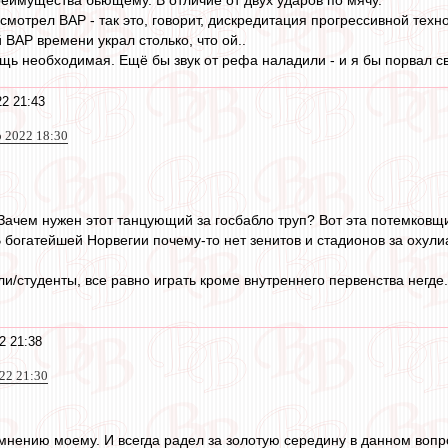
ассмотрел ВАР - так это, говорит, дискредитация прогрессивной техн
й ВАР времени украл столько, что ой..
щь необходимая. Ещё бы звук от рефа наладили - и я бы порвал сво
2 21:43
 2022 18:30
. Зачем нужен этот танцующий за госбабло труп? Вот эта потемков
 богатейшей Норвегии почему-то нет зенитов и стадионов за охулиар
и/студенты, все равно играть кроме внутреннего первенства негде
2 21:38
22 21:30
 мнению моему. И всегда радел за золотую середину в данном вопро