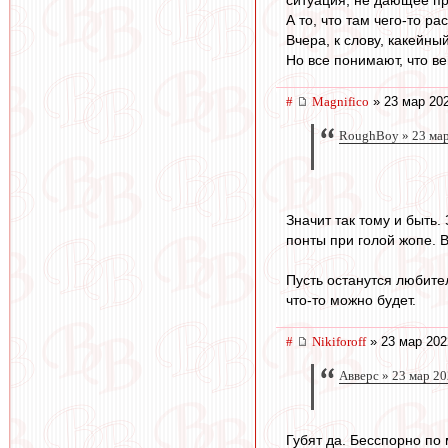
А то, что там чего-то р
Вчера, к слову, какейны
Но все понимают, что ве
#
Magnifico
» 23 мар 202
RoughBoy » 23 мар
Значит так тому и быть
понты при голой жопе. В
Пусть останутся любител
что-то можно будет.
#
Nikiforoff
» 23 мар 202
Авверс » 23 мар 20
Губят да. Бесспорно по