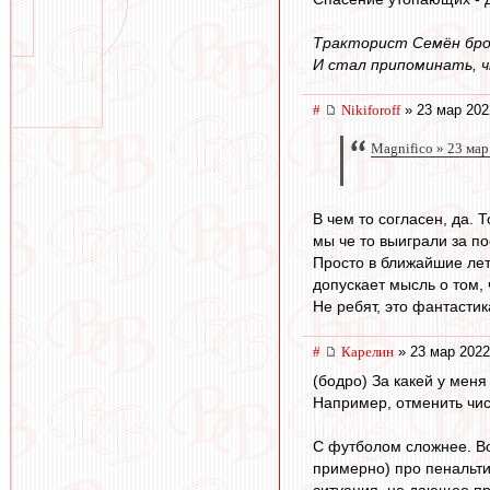
Тракторист Семён брос
И стал припоминать, ч
#
Nikiforoff
» 23 мар 202
Magnifico » 23 мар
В чем то согласен, да. 
мы че то выиграли за по
Просто в ближайшие лет 
допускает мысль о том, 
Не ребят, это фантастик
#
Карелин
» 23 мар 2022
(бодро) За какей у меня
Например, отменить чис
С футболом сложнее. Во
примерно) про пенальти 
ситуация, не дающее пр