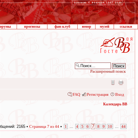
орумы
прогнозы
фан-клуб
юмор
музей
ссылки
Расширенный поиск
FAQ
Регистрация
Вход
Календарь ВВ
7
бщений: 2165 •
Страница
7
из
44
•
1
...
4
5
6
8
9
10
...
44