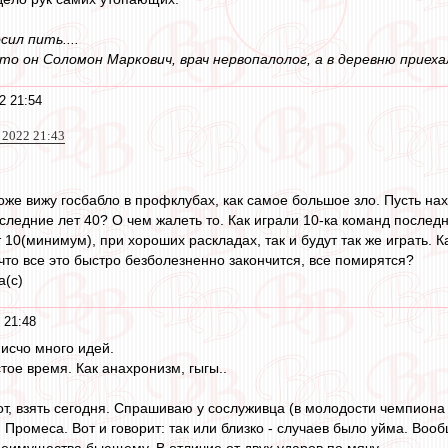
ил пить....
то он Соломон Маркович, врач нервопалолог, а в деревню приеха
2 21:54
 2022 21:43
Тоже вижу госбабло в профклубах, как самое большое зло. Пусть нах
следние лет 40? О чем жалеть то. Как играли 10-ка команд последн
10(минимум), при хороших раскладах, так и будут так же играть. К
что все это быстро безболезненно закончится, все помирятся?
а(с)
 21:48
 исчо много идей.
тое время. Как анахронизм, гыгы..
т, взять сегодня. Спрашиваю у сослуживца (в молодости чемпиона 
Промеса. Вот и говорит: так или близко - случаев было уйма. Вооб
еимущества бьющему. В отличие от двух ударов по мячу.