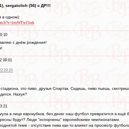
, sergatolich (56) с ДР!!!
 в одном):
watch?v=loxWFwl5iuk
0:10
авляю с днём рождения!
и!
2 00:01
22 23:21
тадиона, это пиво, друзья Спартак. Сидишь, пиво пьешь, смотришь
одится. Нахуя?
3:21
имула в лице еврокубков, без денег наш футбол превратится в ещё
ересны будут? Люди "испорчены" европейскими чемпионатами.
поднятой теме - отсутствие пива как-то влияет на просмотр футбол