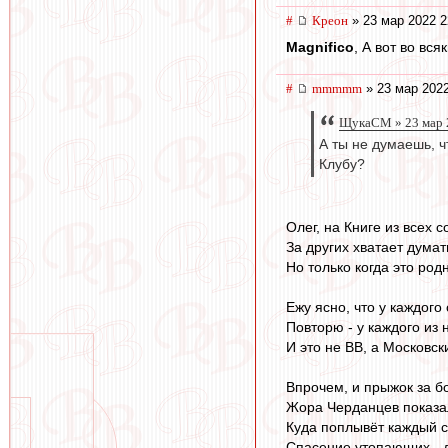
#
Креон
» 23 мар 2022 2
Magnifico
, А вот во вс
#
mmmmm
» 23 мар 2022
ЩукаСМ » 23 мар 
А ты не думаешь, ч
Клубу?
Олег, на Книге из всех 
За других хватает думат
Но только когда это ро
Ежу ясно, что у каждого 
Повторю - у каждого из 
И это не ВВ, а Московск
Впрочем, и прыжок за бо
Жора Черданцев показа
Куда поплывёт каждый с
Спасение утопающих - 