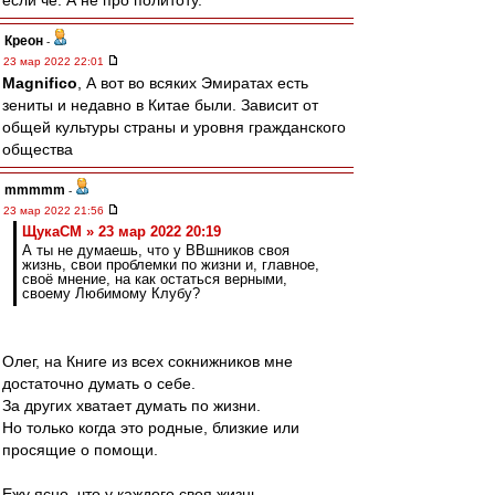
если че. А не про политоту.
Креон
-
23 мар 2022 22:01
Magnifico
, А вот во всяких Эмиратах есть
зениты и недавно в Китае были. Зависит от
общей культуры страны и уровня гражданского
общества
mmmmm
-
23 мар 2022 21:56
ЩукаСМ » 23 мар 2022 20:19
А ты не думаешь, что у ВВшников своя
жизнь, свои проблемки по жизни и, главное,
своё мнение, на как остаться верными,
своему Любимому Клубу?
Олег, на Книге из всех сокнижников мне
достаточно думать о себе.
За других хватает думать по жизни.
Но только когда это родные, близкие или
просящие о помощи.
Ежу ясно, что у каждого своя жизнь.