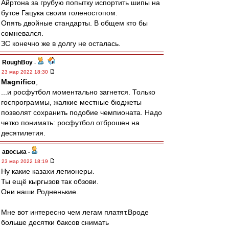
Айртона за грубую попытку испортить шипы на
бутсе Гацука своим голеностопом.
Опять двойные стандарты. В общем кто бы
сомневался.
ЗС конечно же в долгу не осталась.
RoughBoy
-
23 мар 2022 18:30
Magnifico
,
...и росфутбол моментально загнется. Только
госпрограммы, жалкие местные бюджеты
позволят сохранить подобие чемпионата. Надо
четко понимать: росфутбол отброшен на
десятилетия.
авоська
-
23 мар 2022 18:19
Ну какие казахи легионеры.
Ты ещё кыргызов так обзови.
Они наши.Родненькие.
Мне вот интересно чем легам платят.Вроде
больше десятки баксов снимать