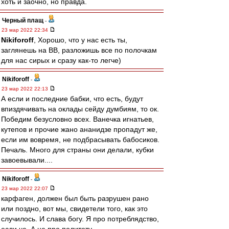
хоть и заочно, но правда.
Черный плащ
-
23 мар 2022 22:34
Nikiforoff
, Хорошо, что у нас есть ты,
заглянешь на ВВ, разложишь все по полочкам
для нас сирых и сразу как-то легче)
Nikiforoff
-
23 мар 2022 22:13
А если и последние бабки, что есть, будут
впиздячивать на оклады сейду думбиям, то ок.
Победим безусловно всех. Ванечка игнатьев,
кутепов и прочие жано ананидзе пропадут же,
если им вовремя, не подбрасывать бабосиков.
Печаль. Много для страны они делали, кубки
завоевывали....
Nikiforoff
-
23 мар 2022 22:07
карфаген, должен был быть разрушен рано
или поздно, вот мы, свидетели того, как это
случилось. И слава богу. Я про потреблядство,