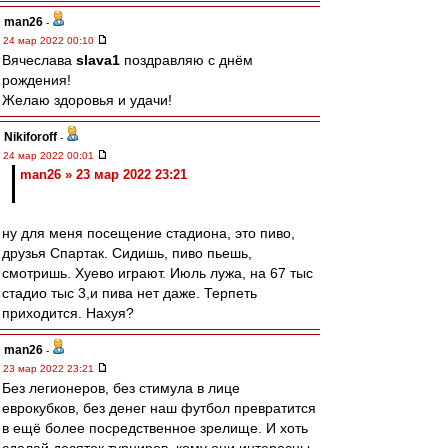
man26
-
24 мар 2022 00:10
Вячеслава
slava1
поздравляю с днём
рождения!
Желаю здоровья и удачи!
Nikiforoff
-
24 мар 2022 00:01
man26 » 23 мар 2022 23:21
ну для меня посещение стадиона, это пиво,
друзья Спартак. Сидишь, пиво пьешь,
смотришь. Хуево играют. Июль лужа, на 67 тыс
стадио тыс 3,и пива нет даже. Терпеть
приходится. Нахуя?
man26
-
23 мар 2022 23:21
Без легионеров, без стимула в лице
еврокубков, без денег наш футбол превратится
в ещё более посредственное зрелище. И хоть