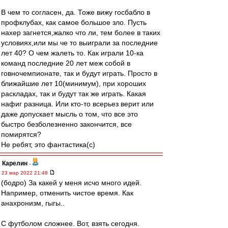
В чем то согласен, да. Тоже вижу госбабло в
профклубах, как самое большое зло. Пусть
нахер загнется,жалко что ли, тем более в таких
условиях,или мы че то выиграли за последние
лет 40? О чем жалеть то. Как играли 10-ка
команд последние 20 лет меж собой в
говночемпионате, так и будут играть. Просто в
ближайшие лет 10(минимум), при хороших
раскладах, так и будут так же играть. Какая
нафиг разница. Или кто-то всерьез верит или
даже допускает мысль о том, что все это
быстро безболезненно закончится, все
помирятся?
Не ребят, это фантастика(с)
Карелин
-
23 мар 2022 21:48
(бодро) За какей у меня исчо много идей.
Например, отменить чистое время. Как
анахронизм, гыгы..
С футболом сложнее. Вот, взять сегодня.