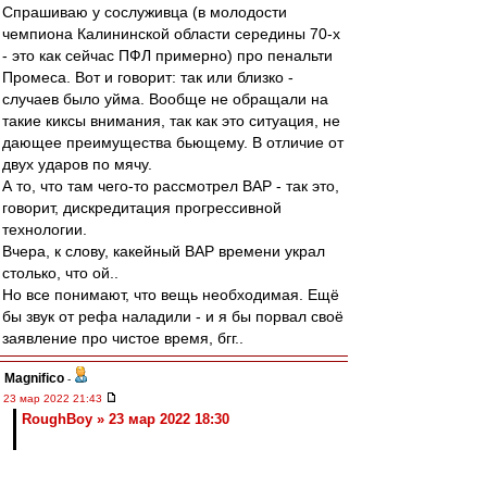
Спрашиваю у сослуживца (в молодости
чемпиона Калининской области середины 70-х
- это как сейчас ПФЛ примерно) про пенальти
Промеса. Вот и говорит: так или близко -
случаев было уйма. Вообще не обращали на
такие киксы внимания, так как это ситуация, не
дающее преимущества бьющему. В отличие от
двух ударов по мячу.
А то, что там чего-то рассмотрел ВАР - так это,
говорит, дискредитация прогрессивной
технологии.
Вчера, к слову, какейный ВАР времени украл
столько, что ой..
Но все понимают, что вещь необходимая. Ещё
бы звук от рефа наладили - и я бы порвал своё
заявление про чистое время, бгг..
Magnifico
-
23 мар 2022 21:43
RoughBoy » 23 мар 2022 18:30