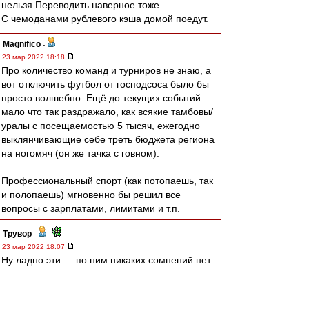
нельзя.Переводить наверное тоже.
С чемоданами рублевого кэша домой поедут.
Magnifico
-
23 мар 2022 18:18
Про количество команд и турниров не знаю, а
вот отключить футбол от господсоса было бы
просто волшебно. Ещё до текущих событий
мало что так раздражало, как всякие тамбовы/
уралы с посещаемостью 5 тысяч, ежегодно
выклянчивающие себе треть бюджета региона
на ногомяч (он же тачка с говном).
Профессиональный спорт (как потопаешь, так
и полопаешь) мгновенно бы решил все
вопросы с зарплатами, лимитами и т.п.
Трувор
-
23 мар 2022 18:07
Ну ладно эти … по ним никаких сомнений нет
уже давно.
Но тут то что обсуждать изменения, особенно
лимита?