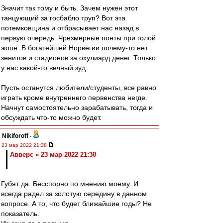
Значит так тому и быть. Зачем нужен этот
танцующий за госбабло труп? Вот эта
потемковщина и отбрасывает нас назад в
первую очередь. Чрезмерные понты при голой
жопе. В богатейшей Норвегии почему-то нет
зенитов и стадионов за охулиард денег. Только
у нас какой-то вечный зуд.
Пусть останутся любители/студенты, все равно
играть кроме внутреннего первенства негде.
Начнут самостоятельно зарабатывать, тогда и
обсуждать что-то можно будет.
Nikiforoff
-
23 мар 2022 21:38
Авверс » 23 мар 2022 21:30
Губят да. Бесспорно по мнению моему. И
всегда радел за золотую середину в данном
вопросе. А то, что будет ближайшие годы? Не
показатель.