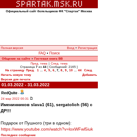
Официальный сайт болельщиков ФК "Спартак" Москва
Полная версия
Вход
•
Регистрация
FAQ
•
Поиск
Общение на сайте
Гостевая книга ВВ
»
Пред. тема
|
След. тема
Страница
7
из
44
[ Сообщений: 2165 ]
На страницу
Пред.
1
...
4
,
5
,
6
,
7
,
8
,
9
,
10
...
44
След.
Начать новую тему
Добавить
Версия для печати
01.03.2022 - 31.03.2022
RedQuite
-
24 мар 2022 00:31
Именинников slava1 (61), sergatolich (56) с
ДР!!!
Подарок от Пушного (три в одном):
https://www.youtube.com/watch?v=loxWFwl5iuk
Последнее сообщение