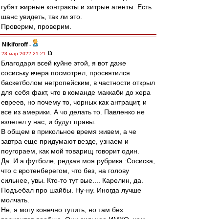
губят жирные контракты и хитрые агенты. Есть
шанс увидеть, так ли это.
Проверим, проверим.
Nikiforoff
-
23 мар 2022 21:21
Благодаря всей куйне этой, я вот даже
сосиську вчера посмотрел, просвятился
баскетболом негропейским, в частности открыл
для себя факт, что в команде маккаби до хера
евреев, но почему то, чорных как антрацит, и
все из америки. А чо делать то. Павленко не
взлетел у нас, и будут правы.
В общем в прикольное время живем, а че
завтра еще придумают везде, узнаем и
поугораем, как мой товарищ говорит один.
Да. И а футболе, редкая моя рубрика :Сосиска,
что с вротенберегом, что без, на голову
сильнее, увы. Кто-то тут вые.... Карелин, да.
Подъебал про шайбы. Ну-ну. Иногда лучше
молчать.
Не, я могу конечно тупить, но там без