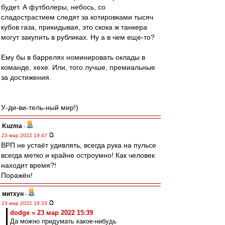
будет. А футболеры, небось, со
сладострастием следят за котировками тысяч
кубов газа, прикидывая, это скока ж танкера
могут закупить в рубликах. Ну а в чем еще-то?
Ему бы в баррелях номинировать оклады в
команде, хехе. Или, того лучше, премиальные
за достижения.
У-ди-ви-тель-ный мир!)
Kuzma
-
23 мар 2022 19:47
ВРП не устаёт удивлять, всегда рука на пульсе
всегда метко и крайне остроумно! Как человек
находит время?!
Поражён!
митхун
-
23 мар 2022 19:33
dodge » 23 мар 2022 15:39
Да можно придумать какое-нибудь