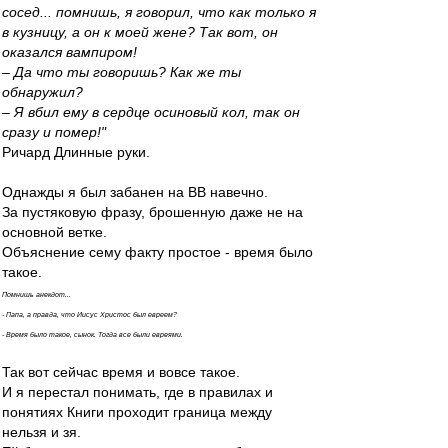
сосед... помнишь, я говорил, что как только я
в кузницу, а он к моей жене? Так вот, он
оказался вампиром!
– Да что ты говоришь? Как же ты
обнаружил?
– Я вбил ему в сердце осиновый кол, так он
сразу и помер!"
Ричард Длинные руки.
Однажды я был забанен на ВВ навечно.
За пустяковую фразу, брошенную даже не на
основной ветке.
Объяснение сему факту простое - время было
такое.
Помнишь анекдот...
- Папа, а правда, что Иисус Христос был евреем?
- Время было такое, сынок. Тогда все были евреями.
Так вот сейчас время и вовсе такое.
И я перестал понимать, где в правилах и
понятиях Книги проходит граница между
нельзя и зя.