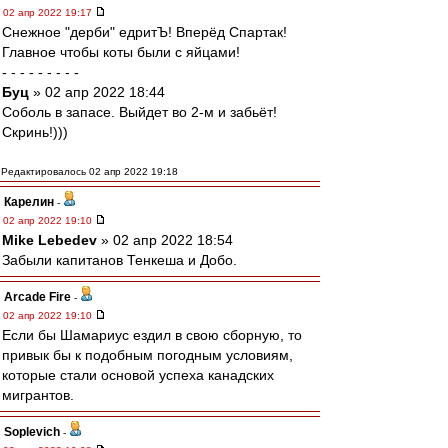
02 апр 2022 19:17
Снежное "дерби" едритЪ! Вперёд Спартак!
Главное чтобы коты были с яйцами!
- - - - - - - - -
Буц
» 02 апр 2022 18:44
Соболь в запасе. Выйдет во 2-м и забьёт!
Скринь!)))
Редактировалось 02 апр 2022 19:18
Карелин
-
02 апр 2022 19:10
Mike Lebedev
» 02 апр 2022 18:54
Забыли капитанов Тенкеша и Добо.
Arcade Fire
-
02 апр 2022 19:10
Если бы Шамариус ездил в свою сборную, то
привык бы к подобным погодным условиям,
которые стали основой успеха канадских
мигрантов.
Soplevich
-