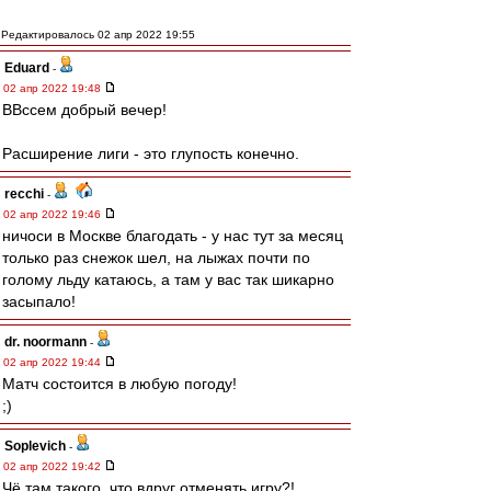
Редактировалось 02 апр 2022 19:55
Eduard
-
02 апр 2022 19:48
ВВссем добрый вечер!
Расширение лиги - это глупость конечно.
recchi
-
02 апр 2022 19:46
ничоси в Москве благодать - у нас тут за месяц
только раз снежок шел, на лыжах почти по
голому льду катаюсь, а там у вас так шикарно
засыпало!
dr. noormann
-
02 апр 2022 19:44
Матч состоится в любую погоду!
;)
Soplevich
-
02 апр 2022 19:42
Чё там такого, что вдруг отменять игру?!