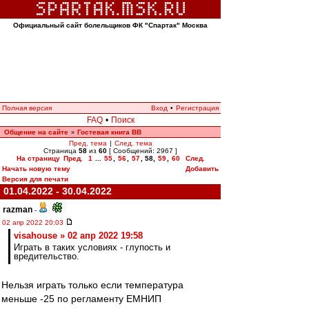
Официальный сайт болельщиков ФК "Спартак" Москва
Полная версия
Вход
•
Регистрация
FAQ
•
Поиск
Общение на сайте
Гостевая книга ВВ
»
Пред. тема
|
След. тема
Страница
58
из
60
[ Сообщений: 2967 ]
На страницу
Пред.
1
...
55
,
56
,
57
,
58
,
59
,
60
След.
Начать новую тему
Добавить
Версия для печати
01.04.2022 - 30.04.2022
razman
-
02 апр 2022 20:03
visahouse » 02 апр 2022 19:58
Играть в таких условиях - глупость и
вредительство.
Нельзя играть только если температура
меньше -25 по регламенту ЕМНИП