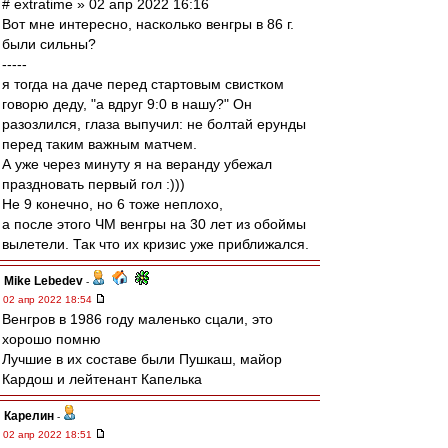
# extratime » 02 апр 2022 16:16
Вот мне интересно, насколько венгры в 86 г.
были сильны?
-----
я тогда на даче перед стартовым свистком
говорю деду, "а вдруг 9:0 в нашу?" Он
разозлился, глаза выпучил: не болтай ерунды
перед таким важным матчем.
А уже через минуту я на веранду убежал
праздновать первый гол :)))
Не 9 конечно, но 6 тоже неплохо,
а после этого ЧМ венгры на 30 лет из обоймы
вылетели. Так что их кризис уже приближался.
Mike Lebedev
-
02 апр 2022 18:54
Венгров в 1986 году маленько сцали, это
хорошо помню
Лучшие в их составе были Пушкаш, майор
Кардош и лейтенант Капелька
Карелин
-
02 апр 2022 18:51