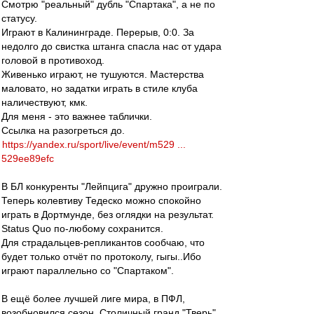
Смотрю "реальный" дубль "Спартака", а не по
статусу.
Играют в Калининграде. Перерыв, 0:0. За
недолго до свистка штанга спасла нас от удара
головой в противоход.
Живенько играют, не тушуются. Мастерства
маловато, но задатки играть в стиле клуба
наличествуют, кмк.
Для меня - это важнее таблички.
Ссылка на разогреться до.
https://yandex.ru/sport/live/event/m529 ...
529ee89efc
В БЛ конкуренты "Лейпцига" дружно проиграли.
Теперь колевтиву Тедеско можно спокойно
играть в Дортмунде, без оглядки на результат.
Status Quo по-любому сохранится.
Для страдальцев-репликантов сообчаю, что
будет только отчёт по протоколу, гыгы..Ибо
играют параллельно со "Спартаком".
В ещё более лучшей лиге мира, в ПФЛ,
возобновился сезон. Столичный гранд "Тверь"