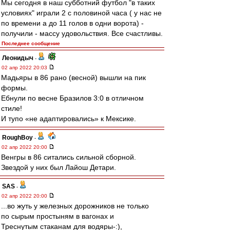
Мы сегодня в наш субботний футбол "в таких
условиях" играли 2 с половиной часа ( у нас не
по времени а до 11 голов в одни ворота) -
получили - массу удовольствия. Все счастливы.
Последнее сообщение
Леонидыч
-
02 апр 2022 20:03
Мадьяры в 86 рано (весной) вышли на пик
формы.
Ебнули по весне Бразилов 3:0 в отличном
стиле!
И тупо «не адаптировались» к Мексике.
RoughBoy
-
02 апр 2022 20:00
Венгры в 86 ситались сильной сборной.
Звездой у них был Лайош Детари.
SAS
-
02 апр 2022 20:00
...во жуть у железных дорожников не только
по сырым простыням в вагонах и
Треснутым стаканам для водяры-:),