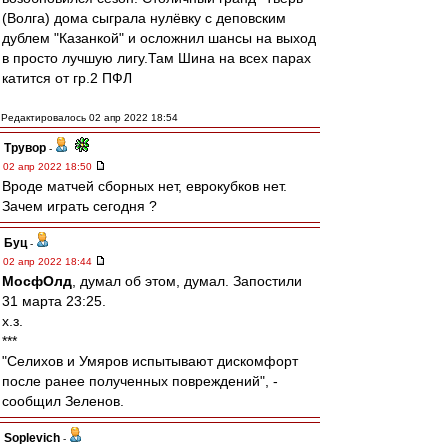
(Волга) дома сыграла нулёвку с деповским
дублем "Казанкой" и осложнил шансы на выход
в просто лучшую лигу.Там Шина на всех парах
катится от гр.2 ПФЛ
Редактировалось 02 апр 2022 18:54
Трувор
-
02 апр 2022 18:50
Вроде матчей сборных нет, еврокубков нет.
Зачем играть сегодня ?
Буц
-
02 апр 2022 18:44
МосфОлд
, думал об этом, думал. Запостили
31 марта 23:25.
х.з.
***
"Селихов и Умяров испытывают дискомфорт
после ранее полученных повреждений", -
сообщил Зеленов.
Soplevich
-