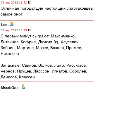
02 апр 2022 18:42
Отличная погода! Для настоящих спартаковцев
самое оно!
Los
-
02 апр 2022 18:33
С первых минут сыграют: Максименко,
Литвинов, Кофрие, Джикия (к), Хлусевич,
Зобнин, Мартинс, Мозес, Бакаев, Промес,
Николсон.
Запасные: Свинов, Волков, Жиго, Рассказов,
Чернов, Пруцев, Ларссон, Игнатов, Соболев,
Денисов, Классен.
МосфОлд
-
02 апр 2022 18:33
Буц » 02 апр 2022 16:54
Сутки ломаю голову.
А вчера не 1 апреля, случаем, мимо
проходило?