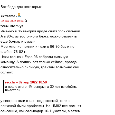
Вот беда для некоторых
extratime
-
02 апр 2022 19:54
tver-udomlya
Именно в 86 венгрия вроде считалось сильной.
А в 90-х из восточного блока можно отметить
еще болгар и румын.
Мое мнение поляки и чехи в 86-90 были по
слабее 76-82 гг.
Чехи только к Евро 96 собрали сильную
команду. А поляки вот только сейчас, правда
относительно сильную, грантам возможно они
сольют.
recchi » 02 апр 2022 18:58
а после этого ЧМ венгры на 30 лет из обоймы
вылетели
у венгров толи с такт. подготовкой, толи с
психикой были проблемы. На ЧМ82 все помнят
сенсацию, как сальвадор 10-1 укатали, а затем