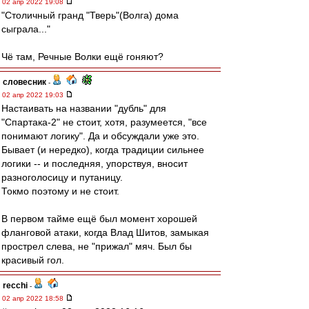
02 апр 2022 19:08
"Столичный гранд "Тверь"(Волга) дома
сыграла..."
Чё там, Речные Волки ещё гоняют?
словесник
-
02 апр 2022 19:03
Настаивать на названии "дубль" для
"Спартака-2" не стоит, хотя, разумеется, "все
понимают логику". Да и обсуждали уже это.
Бывает (и нередко), когда традиции сильнее
логики -- и последняя, упорствуя, вносит
разноголосицу и путаницу.
Токмо поэтому и не стоит.
В первом тайме ещё был момент хорошей
фланговой атаки, когда Влад Шитов, замыкая
прострел слева, не "прижал" мяч. Был бы
красивый гол.
recchi
-
02 апр 2022 18:58