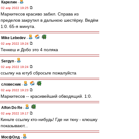
Карелин
-
02 апр 2022 19:25
Маркитесов красиво забил. Справа из
пределов закрутил в дальнюю шестёрку. Ведём
1:0. 65-я минута.
Mike Lebedev
-
02 апр 2022 19:24
Тенкеш и Добо это 4 поляка
Sergyn
-
02 апр 2022 19:24
ссылку на ютуб сбросьте пожалуйста
словесник
-
02 апр 2022 19:23
Маркитесов -- красивейший обводящий. 1:0.
Alfon Do Re
-
02 апр 2022 19:17
Киньте ссылку кто-нибудь! Где ни ткну - клюшку
показывают...
МосфОлд
-