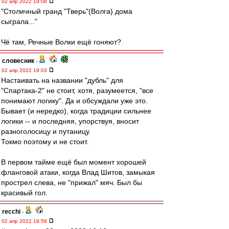
02 апр 2022 19:08
"Столичный гранд "Тверь"(Волга) дома
сыграла..."
Чё там, Речные Волки ещё гоняют?
словесник
-
02 апр 2022 19:03
Настаивать на названии "дубль" для
"Спартака-2" не стоит, хотя, разумеется, "все
понимают логику". Да и обсуждали уже это.
Бывает (и нередко), когда традиции сильнее
логики -- и последняя, упорствуя, вносит
разноголосицу и путаницу.
Токмо поэтому и не стоит.
В первом тайме ещё был момент хорошей
фланговой атаки, когда Влад Шитов, замыкая
прострел слева, не "прижал" мяч. Был бы
красивый гол.
recchi
-
02 апр 2022 18:58