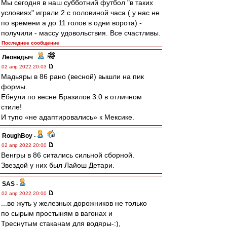
Мы сегодня в наш субботний футбол "в таких
условиях" играли 2 с половиной часа ( у нас не
по времени а до 11 голов в одни ворота) -
получили - массу удовольствия. Все счастливы.
Последнее сообщение
Леонидыч
-
02 апр 2022 20:03
Мадьяры в 86 рано (весной) вышли на пик
формы.
Ебнули по весне Бразилов 3:0 в отличном
стиле!
И тупо «не адаптировались» к Мексике.
RoughBoy
-
02 апр 2022 20:00
Венгры в 86 ситались сильной сборной.
Звездой у них был Лайош Детари.
SAS
-
02 апр 2022 20:00
...во жуть у железных дорожников не только
по сырым простыням в вагонах и
Треснутым стаканам для водяры-:),