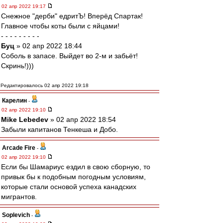
02 апр 2022 19:17
Снежное "дерби" едритЪ! Вперёд Спартак!
Главное чтобы коты были с яйцами!
- - - - - - - - -
Буц
» 02 апр 2022 18:44
Соболь в запасе. Выйдет во 2-м и забьёт!
Скринь!)))
Редактировалось 02 апр 2022 19:18
Карелин
-
02 апр 2022 19:10
Mike Lebedev
» 02 апр 2022 18:54
Забыли капитанов Тенкеша и Добо.
Arcade Fire
-
02 апр 2022 19:10
Если бы Шамариус ездил в свою сборную, то
привык бы к подобным погодным условиям,
которые стали основой успеха канадских
мигрантов.
Soplevich
-