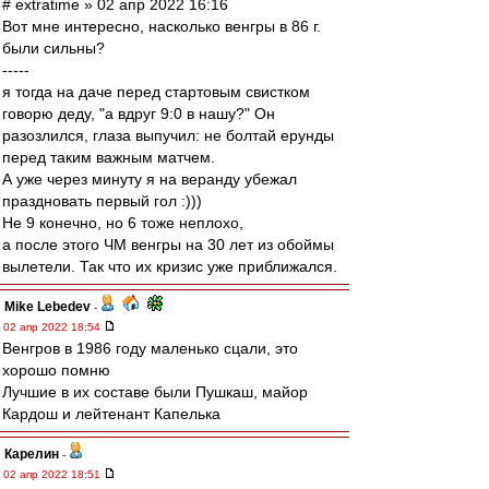
# extratime » 02 апр 2022 16:16
Вот мне интересно, насколько венгры в 86 г.
были сильны?
-----
я тогда на даче перед стартовым свистком
говорю деду, "а вдруг 9:0 в нашу?" Он
разозлился, глаза выпучил: не болтай ерунды
перед таким важным матчем.
А уже через минуту я на веранду убежал
праздновать первый гол :)))
Не 9 конечно, но 6 тоже неплохо,
а после этого ЧМ венгры на 30 лет из обоймы
вылетели. Так что их кризис уже приближался.
Mike Lebedev
-
02 апр 2022 18:54
Венгров в 1986 году маленько сцали, это
хорошо помню
Лучшие в их составе были Пушкаш, майор
Кардош и лейтенант Капелька
Карелин
-
02 апр 2022 18:51