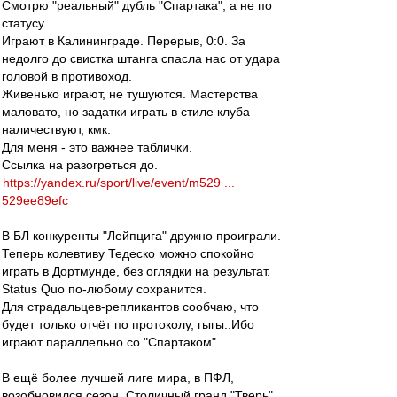
Смотрю "реальный" дубль "Спартака", а не по
статусу.
Играют в Калининграде. Перерыв, 0:0. За
недолго до свистка штанга спасла нас от удара
головой в противоход.
Живенько играют, не тушуются. Мастерства
маловато, но задатки играть в стиле клуба
наличествуют, кмк.
Для меня - это важнее таблички.
Ссылка на разогреться до.
https://yandex.ru/sport/live/event/m529 ...
529ee89efc
В БЛ конкуренты "Лейпцига" дружно проиграли.
Теперь колевтиву Тедеско можно спокойно
играть в Дортмунде, без оглядки на результат.
Status Quo по-любому сохранится.
Для страдальцев-репликантов сообчаю, что
будет только отчёт по протоколу, гыгы..Ибо
играют параллельно со "Спартаком".
В ещё более лучшей лиге мира, в ПФЛ,
возобновился сезон. Столичный гранд "Тверь"