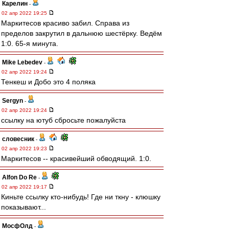
Карелин
-
02 апр 2022 19:25
Маркитесов красиво забил. Справа из
пределов закрутил в дальнюю шестёрку. Ведём
1:0. 65-я минута.
Mike Lebedev
-
02 апр 2022 19:24
Тенкеш и Добо это 4 поляка
Sergyn
-
02 апр 2022 19:24
ссылку на ютуб сбросьте пожалуйста
словесник
-
02 апр 2022 19:23
Маркитесов -- красивейший обводящий. 1:0.
Alfon Do Re
-
02 апр 2022 19:17
Киньте ссылку кто-нибудь! Где ни ткну - клюшку
показывают...
МосфОлд
-