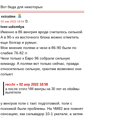
Вот беда для некоторых
extratime
-
02 апр 2022 19:54
tver-udomlya
Именно в 86 венгрия вроде считалось сильной.
А в 90-х из восточного блока можно отметить
еще болгар и румын.
Мое мнение поляки и чехи в 86-90 были по
слабее 76-82 гг.
Чехи только к Евро 96 собрали сильную
команду. А поляки вот только сейчас, правда
относительно сильную, грантам возможно они
сольют.
recchi » 02 апр 2022 18:58
а после этого ЧМ венгры на 30 лет из обоймы
вылетели
у венгров толи с такт. подготовкой, толи с
психикой были проблемы. На ЧМ82 все помнят
сенсацию, как сальвадор 10-1 укатали, а затем