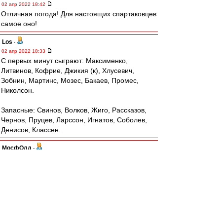
02 апр 2022 18:42
Отличная погода! Для настоящих спартаковцев
самое оно!
Los
-
02 апр 2022 18:33
С первых минут сыграют: Максименко,
Литвинов, Кофрие, Джикия (к), Хлусевич,
Зобнин, Мартинс, Мозес, Бакаев, Промес,
Николсон.
Запасные: Свинов, Волков, Жиго, Рассказов,
Чернов, Пруцев, Ларссон, Игнатов, Соболев,
Денисов, Классен.
МосфОлд
-
02 апр 2022 18:33
Буц » 02 апр 2022 16:54
Сутки ломаю голову.
А вчера не 1 апреля, случаем, мимо
проходило?