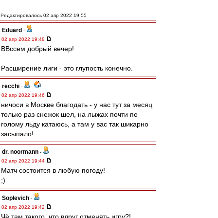
Редактировалось 02 апр 2022 19:55
Eduard
-
02 апр 2022 19:48
ВВссем добрый вечер!
Расширение лиги - это глупость конечно.
recchi
-
02 апр 2022 19:46
ничоси в Москве благодать - у нас тут за месяц
только раз снежок шел, на лыжах почти по
голому льду катаюсь, а там у вас так шикарно
засыпало!
dr. noormann
-
02 апр 2022 19:44
Матч состоится в любую погоду!
;)
Soplevich
-
02 апр 2022 19:42
Чё там такого, что вдруг отменять игру?!