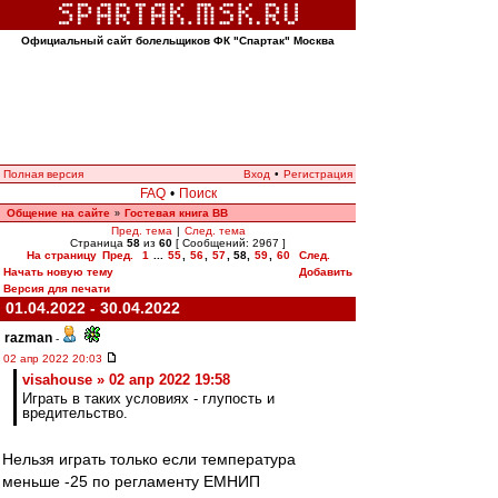
Официальный сайт болельщиков ФК "Спартак" Москва
Полная версия
Вход
•
Регистрация
FAQ
•
Поиск
Общение на сайте
Гостевая книга ВВ
»
Пред. тема
|
След. тема
Страница
58
из
60
[ Сообщений: 2967 ]
На страницу
Пред.
1
...
55
,
56
,
57
,
58
,
59
,
60
След.
Начать новую тему
Добавить
Версия для печати
01.04.2022 - 30.04.2022
razman
-
02 апр 2022 20:03
visahouse » 02 апр 2022 19:58
Играть в таких условиях - глупость и
вредительство.
Нельзя играть только если температура
меньше -25 по регламенту ЕМНИП