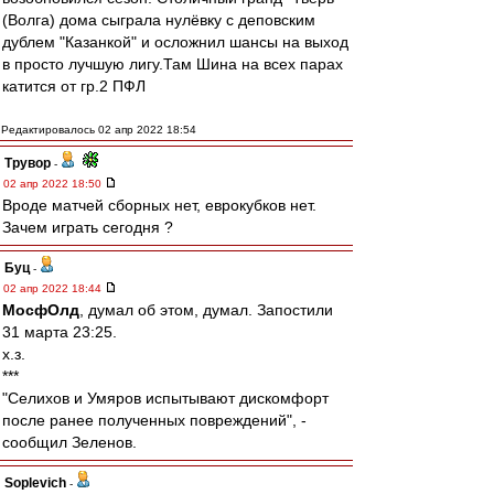
(Волга) дома сыграла нулёвку с деповским
дублем "Казанкой" и осложнил шансы на выход
в просто лучшую лигу.Там Шина на всех парах
катится от гр.2 ПФЛ
Редактировалось 02 апр 2022 18:54
Трувор
-
02 апр 2022 18:50
Вроде матчей сборных нет, еврокубков нет.
Зачем играть сегодня ?
Буц
-
02 апр 2022 18:44
МосфОлд
, думал об этом, думал. Запостили
31 марта 23:25.
х.з.
***
"Селихов и Умяров испытывают дискомфорт
после ранее полученных повреждений", -
сообщил Зеленов.
Soplevich
-