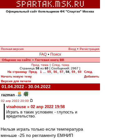
Официальный сайт болельщиков ФК "Спартак" Москва
Полная версия
Вход
•
Регистрация
FAQ
•
Поиск
Общение на сайте
Гостевая книга ВВ
»
Пред. тема
|
След. тема
Страница
58
из
60
[ Сообщений: 2967 ]
На страницу
Пред.
1
...
55
,
56
,
57
,
58
,
59
,
60
След.
Начать новую тему
Добавить
Версия для печати
01.04.2022 - 30.04.2022
razman
-
02 апр 2022 20:03
visahouse » 02 апр 2022 19:58
Играть в таких условиях - глупость и
вредительство.
Нельзя играть только если температура
меньше -25 по регламенту ЕМНИП