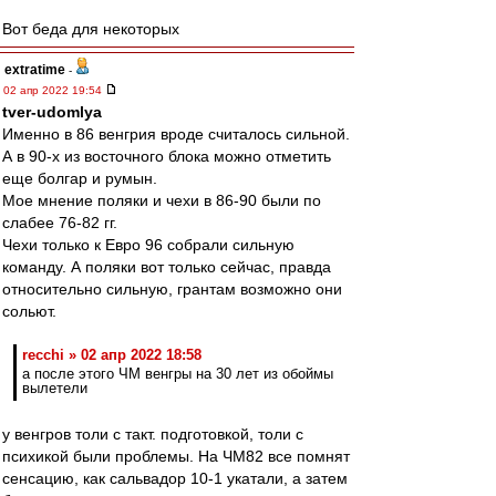
Вот беда для некоторых
extratime
-
02 апр 2022 19:54
tver-udomlya
Именно в 86 венгрия вроде считалось сильной.
А в 90-х из восточного блока можно отметить
еще болгар и румын.
Мое мнение поляки и чехи в 86-90 были по
слабее 76-82 гг.
Чехи только к Евро 96 собрали сильную
команду. А поляки вот только сейчас, правда
относительно сильную, грантам возможно они
сольют.
recchi » 02 апр 2022 18:58
а после этого ЧМ венгры на 30 лет из обоймы
вылетели
у венгров толи с такт. подготовкой, толи с
психикой были проблемы. На ЧМ82 все помнят
сенсацию, как сальвадор 10-1 укатали, а затем