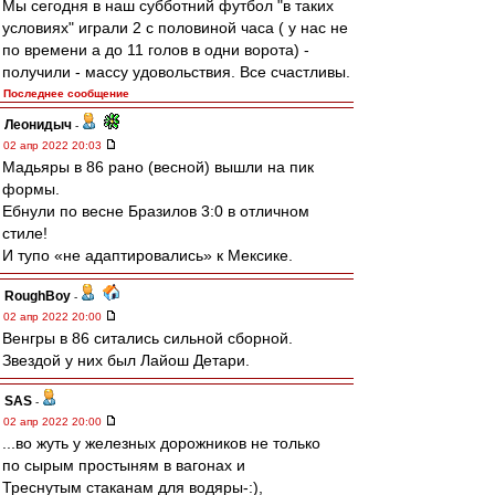
Мы сегодня в наш субботний футбол "в таких
условиях" играли 2 с половиной часа ( у нас не
по времени а до 11 голов в одни ворота) -
получили - массу удовольствия. Все счастливы.
Последнее сообщение
Леонидыч
-
02 апр 2022 20:03
Мадьяры в 86 рано (весной) вышли на пик
формы.
Ебнули по весне Бразилов 3:0 в отличном
стиле!
И тупо «не адаптировались» к Мексике.
RoughBoy
-
02 апр 2022 20:00
Венгры в 86 ситались сильной сборной.
Звездой у них был Лайош Детари.
SAS
-
02 апр 2022 20:00
...во жуть у железных дорожников не только
по сырым простыням в вагонах и
Треснутым стаканам для водяры-:),