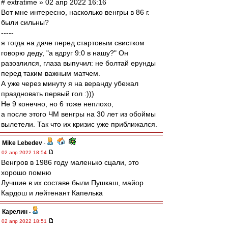
# extratime » 02 апр 2022 16:16
Вот мне интересно, насколько венгры в 86 г.
были сильны?
-----
я тогда на даче перед стартовым свистком
говорю деду, "а вдруг 9:0 в нашу?" Он
разозлился, глаза выпучил: не болтай ерунды
перед таким важным матчем.
А уже через минуту я на веранду убежал
праздновать первый гол :)))
Не 9 конечно, но 6 тоже неплохо,
а после этого ЧМ венгры на 30 лет из обоймы
вылетели. Так что их кризис уже приближался.
Mike Lebedev
-
02 апр 2022 18:54
Венгров в 1986 году маленько сцали, это
хорошо помню
Лучшие в их составе были Пушкаш, майор
Кардош и лейтенант Капелька
Карелин
-
02 апр 2022 18:51