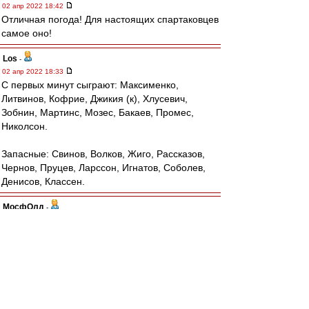
02 апр 2022 18:42
Отличная погода! Для настоящих спартаковцев
самое оно!
Los
-
02 апр 2022 18:33
С первых минут сыграют: Максименко,
Литвинов, Кофрие, Джикия (к), Хлусевич,
Зобнин, Мартинс, Мозес, Бакаев, Промес,
Николсон.
Запасные: Свинов, Волков, Жиго, Рассказов,
Чернов, Пруцев, Ларссон, Игнатов, Соболев,
Денисов, Классен.
МосфОлд
-
02 апр 2022 18:33
Буц » 02 апр 2022 16:54
Сутки ломаю голову.
А вчера не 1 апреля, случаем, мимо
проходило?