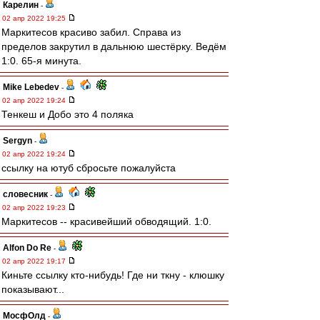
Карелин
-
02 апр 2022 19:25
Маркитесов красиво забил. Справа из
пределов закрутил в дальнюю шестёрку. Ведём
1:0. 65-я минута.
Mike Lebedev
-
02 апр 2022 19:24
Тенкеш и Добо это 4 поляка
Sergyn
-
02 апр 2022 19:24
ссылку на ютуб сбросьте пожалуйста
словесник
-
02 апр 2022 19:23
Маркитесов -- красивейший обводящий. 1:0.
Alfon Do Re
-
02 апр 2022 19:17
Киньте ссылку кто-нибудь! Где ни ткну - клюшку
показывают...
МосфОлд
-