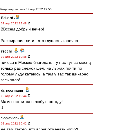
Редактировалось 02 апр 2022 19:55
Eduard
-
02 апр 2022 19:48
ВВссем добрый вечер!
Расширение лиги - это глупость конечно.
recchi
-
02 апр 2022 19:46
ничоси в Москве благодать - у нас тут за месяц
только раз снежок шел, на лыжах почти по
голому льду катаюсь, а там у вас так шикарно
засыпало!
dr. noormann
-
02 апр 2022 19:44
Матч состоится в любую погоду!
;)
Soplevich
-
02 апр 2022 19:42
Чё там такого, что вдруг отменять игру?!