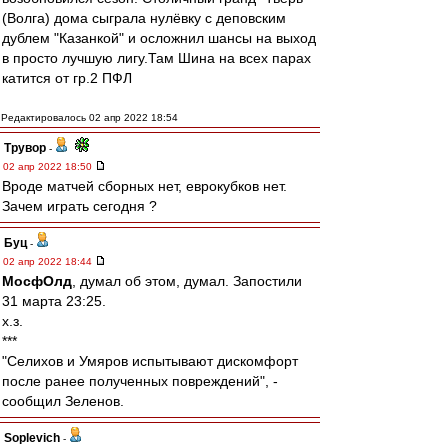
(Волга) дома сыграла нулёвку с деповским
дублем "Казанкой" и осложнил шансы на выход
в просто лучшую лигу.Там Шина на всех парах
катится от гр.2 ПФЛ
Редактировалось 02 апр 2022 18:54
Трувор
-
02 апр 2022 18:50
Вроде матчей сборных нет, еврокубков нет.
Зачем играть сегодня ?
Буц
-
02 апр 2022 18:44
МосфОлд
, думал об этом, думал. Запостили
31 марта 23:25.
х.з.
***
"Селихов и Умяров испытывают дискомфорт
после ранее полученных повреждений", -
сообщил Зеленов.
Soplevich
-