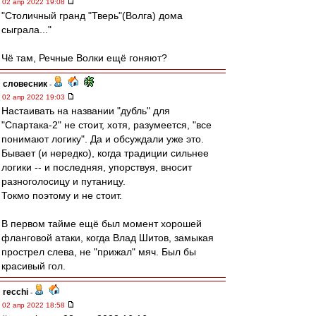
02 апр 2022 19:08
"Столичный гранд "Тверь"(Волга) дома
сыграла..."
Чё там, Речные Волки ещё гоняют?
словесник
-
02 апр 2022 19:03
Настаивать на названии "дубль" для
"Спартака-2" не стоит, хотя, разумеется, "все
понимают логику". Да и обсуждали уже это.
Бывает (и нередко), когда традиции сильнее
логики -- и последняя, упорствуя, вносит
разноголосицу и путаницу.
Токмо поэтому и не стоит.
В первом тайме ещё был момент хорошей
фланговой атаки, когда Влад Шитов, замыкая
прострел слева, не "прижал" мяч. Был бы
красивый гол.
recchi
-
02 апр 2022 18:58