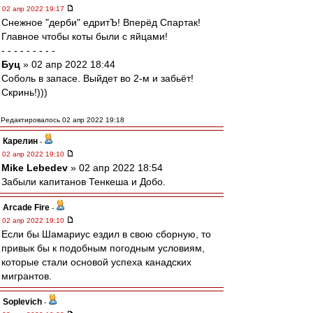
02 апр 2022 19:17
Снежное "дерби" едритЪ! Вперёд Спартак!
Главное чтобы коты были с яйцами!
- - - - - - - - -
Буц
» 02 апр 2022 18:44
Соболь в запасе. Выйдет во 2-м и забьёт!
Скринь!)))
Редактировалось 02 апр 2022 19:18
Карелин
-
02 апр 2022 19:10
Mike Lebedev
» 02 апр 2022 18:54
Забыли капитанов Тенкеша и Добо.
Arcade Fire
-
02 апр 2022 19:10
Если бы Шамариус ездил в свою сборную, то
привык бы к подобным погодным условиям,
которые стали основой успеха канадских
мигрантов.
Soplevich
-