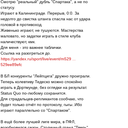
Смотрю "реальный" дубль "Спартака", а не по
статусу.
Играют в Калининграде. Перерыв, 0:0. За
недолго до свистка штанга спасла нас от удара
головой в противоход.
Живенько играют, не тушуются. Мастерства
маловато, но задатки играть в стиле клуба
наличествуют, кмк.
Для меня - это важнее таблички.
Ссылка на разогреться до.
https://yandex.ru/sport/live/event/m529 ...
529ee89efc
В БЛ конкуренты "Лейпцига" дружно проиграли.
Теперь колевтиву Тедеско можно спокойно
играть в Дортмунде, без оглядки на результат.
Status Quo по-любому сохранится.
Для страдальцев-репликантов сообчаю, что
будет только отчёт по протоколу, гыгы..Ибо
играют параллельно со "Спартаком".
В ещё более лучшей лиге мира, в ПФЛ,
возобновился сезон. Столичный гранд "Тверь"