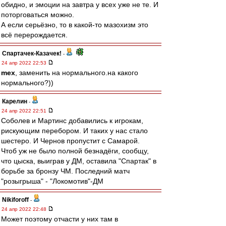
обидно, и эмоции на завтра у всех уже не те. И
поторговаться можно.
А если серьёзно, то в какой-то мазохизм это
всё перерождается.
Спартачек-Казачек!
-
24 апр 2022 22:53
mex
, заменить на нормального.на какого
нормального?))
Карелин
-
24 апр 2022 22:51
Соболев и Мартинс добавились к игрокам,
рискующим перебором. И таких у нас стало
шестеро. И Чернов пропустит с Самарой.
Чтоб уж не было полной безнадёги, сообщу,
что цыска, выиграв у ДМ, оставила "Спартак" в
борьбе за бронзу ЧМ. Последний матч
"розыгрыша" - "Локомотив"-ДМ
Nikiforoff
-
24 апр 2022 22:48
Может поэтому отчасти у них там в