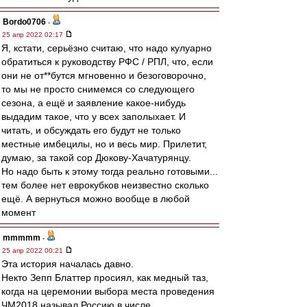
Bordo0706
-
25 апр 2022 02:17
Я, кстати, серьёзно считаю, что надо кулуарно
обратиться к руководству РФС / РПЛ, что, если
они не от**бутся мгновенно и безоговорочно,
то мы не просто снимемся со следующего
сезона, а ещё и заявление какое-нибудь
выдадим такое, что у всех заполыхает. И
читать, и обсуждать его будут не только
местные имбецилы, но и весь мир. Прилетит,
думаю, за такой сор Дюкову-Хачатурянцу.
Но надо быть к этому тогда реально готовыми...
тем более нет еврокубков неизвестно сколько
ещё. А вернуться можно вообще в любой
момент
mmmmm
-
25 апр 2022 00:21
Эта история началась давно.
Некто Зепп Блаттер просиял, как медный таз,
когда на церемонии выбора места проведения
ЧМ2018 называл Россию в числе