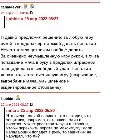
fanat4ever
-
25 апр 2022 08:34
Lubbie » 25 апр 2022 08:27
Я давно предложил решение: за любую игру
рукой в пределах вратарской давать пенальти.
Нечего там защитникам вообще делать.
За очевидно неумышленную игру рукой, в т.ч за
попадание мяча в руку в пределах штрафной
площади давать свободный удар. Пенальти
давать только за очевидную игру (накрывание,
выгребание мяча, умышленное и
акцентированное отбивание)
Lubbie
-
25 апр 2022 08:27
mifta » 25 апр 2022 06:20
Это очень плохой вариант: это выходит, что
защитник, например, оставшись один в
воротах, может расставить руки в стороны,
чтобы перекрыть ворота по максимуму: если
нападающий попадет в руку, то защитник не
нарушал, что ли?