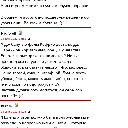
Рубина и прочих Уралов.
А мы играем с ними в лучшем случае наравне.
В общем, я абсолютно поддержку решение об
увольнении Ваноли и Каттани. (((
Nikiforoff
-
24 апр 2022 23:53
А долбанутые фолы Кофрие достали, да.
Парень он нормальный, боец. Ну чем там
Ваноли кроме криков занимается? Нельзя
просто даже на уровне детского сада
обьяснить, раз ставить некого? Что, молодец.
Но не трогай, сука, в штрафной. Лучше пусть
убежит, блять, может мимо въебет, споткнется
или внезапно подстрахует кто?
Заставь дурака богу молиться, он себе лоб
расшибет(с)
man26
-
24 апр 2022 23:02
"Поле для игры должно быть прямоугольным и
размечено непрерывными линиями, которые