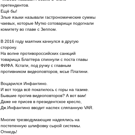
претендентов.
Ещё бы!
Злые языки называли гастрономические суммы
чаевых, которые Мутко сотоварищи подогнали
комитету во главе с Зеппом.
В 2016 году маятник качнулся в другую
сторону.
На волне противороссийских санкций
товарища Блаттера спихнули с поста главы
ФИФА. Кстати, под ручку с главным
противником видеоповторов, мсье Платини.
Воцарился Инфантино.
И вот тогда всё покатилось с горы на тазике.
Бывшие против видеоповторов? А вот вам!
Даже не присев в президентское кресло,
Дж.Инфантино вводит наспех сляпанную VAR.
Многие трезводумающие надеялись на
постепенную шлифовку сырой системы.
Отнюдь!