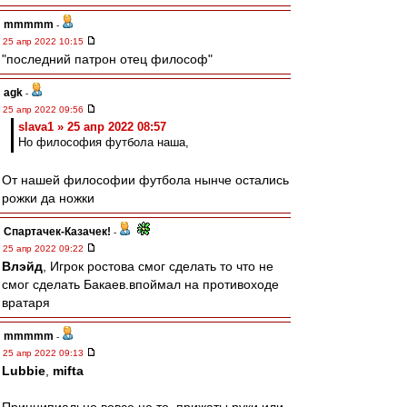
mmmmm
-
25 апр 2022 10:15
"последний патрон отец философ"
agk
-
25 апр 2022 09:56
slava1 » 25 апр 2022 08:57
Но философия футбола наша,
От нашей философии футбола нынче остались
рожки да ножки
Спартачек-Казачек!
-
25 апр 2022 09:22
Влэйд
, Игрок ростова смог сделать то что не
смог сделать Бакаев.впоймал на противоходе
вратаря
mmmmm
-
25 апр 2022 09:13
Lubbie
,
mifta