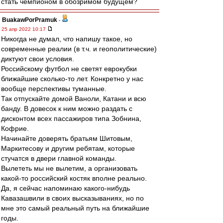
стать чемпионом в обозримом будущем?
BuakawPorPramuk
-
25 апр 2022 10:17
Никогда не думал, что напишу такое, но
современные реалии (в т.ч. и геополитические)
диктуют свои условия.
Российскому футбол не светят еврокубки
ближайшие сколько-то лет. Конкретно у нас
вообще перспективы туманные.
Так отпускайте домой Ваноли, Катани и всю
банду. В довесок к ним можно раздать с
дисконтом всех пассажиров типа Зобнина,
Кофрие.
Начинайте доверять братьям Шитовым,
Маркитесову и другим ребятам, которые
стучатся в двери главной команды.
Вылететь мы не вылетим, а организовать
какой-то российский костяк вполне реально.
Да, я сейчас напоминаю какого-нибудь
Кавазашвили в своих высказываниях, но по
мне это самый реальный путь на ближайшие
годы.