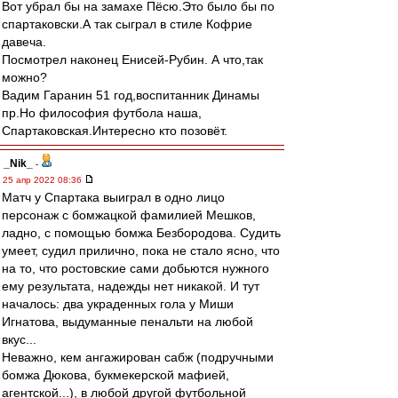
Вот убрал бы на замахе Пёсю.Это было бы по
спартаковски.А так сыграл в стиле Кофрие
давеча.
Посмотрел наконец Енисей-Рубин. А что,так
можно?
Вадим Гаранин 51 год,воспитанник Динамы
пр.Но философия футбола наша,
Спартаковская.Интересно кто позовёт.
_Nik_
-
25 апр 2022 08:36
Матч у Спартака выиграл в одно лицо
персонаж с бомжацкой фамилией Мешков,
ладно, с помощью бомжа Безбородова. Судить
умеет, судил прилично, пока не стало ясно, что
на то, что ростовские сами добьются нужного
ему результата, надежды нет никакой. И тут
началось: два украденных гола у Миши
Игнатова, выдуманные пенальти на любой
вкус...
Неважно, кем ангажирован сабж (подручными
бомжа Дюкова, букмекерской мафией,
агентской...), в любой другой футбольной