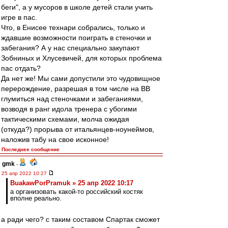
беги", а у мусоров в школе детей стали учить
игре в пас.
Что, в Енисее технари собрались, только и
ждавшие возможности поиграть в стеночки и
забегания? А у нас специально закупают
Зобниных и Хлусевичей, для которых проблема
пас отдать?
Да нет же! Мы сами допустили это чудовищное
перерождение, разрешая в том числе на ВВ
глумиться над стеночками и забеганиями,
возводя в ранг идола тренера с убогими
тактическими схемами, молча ожидая
(откуда?) прорыва от итальянцев-ноунеймов,
наложив табу на свое исконное!
Последнее сообщение
gmk
-
25 апр 2022 10:27
BuakawPorPramuk » 25 апр 2022 10:17
а организовать какой-то российский костяк
вполне реально.
а ради чего? с таким составом Спартак сможет