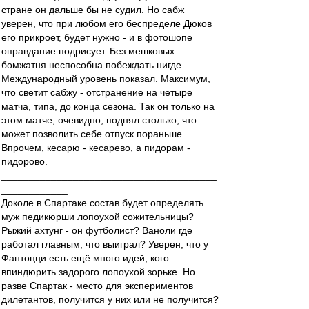
стране он дальше бы не судил. Но сабж
уверен, что при любом его беспределе Дюков
его прикроет, будет нужно - и в фотошопе
оправдание подрисует. Без мешковых
бомжатня неспособна побеждать нигде.
Международный уровень показал. Максимум,
что светит сабжу - отстранение на четыре
матча, типа, до конца сезона. Так он только на
этом матче, очевидно, поднял столько, что
может позволить себе отпуск пораньше.
Впрочем, кесарю - кесарево, а пидорам -
пидорово.
_______________________________________
____________
Доколе в Спартаке состав будет определять
муж педикюрши лопоухой сожительницы?
Рыжий ахтунг - он футболист? Ваноли где
работал главным, что выиграл? Уверен, что у
Фантоцци есть ещё много идей, кого
впиндюрить задорого лопоухой зорьке. Но
разве Спартак - место для экспериментов
дилетантов, получится у них или не получится?