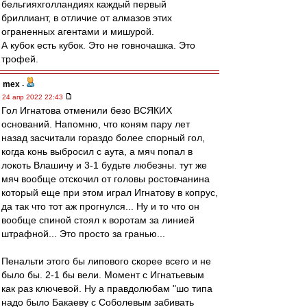
бельгияхголландиях каждый первый
бриллиант, в отличие от алмазов этих
ограненных агентами и мишурой.
А кубок есть кубок. Это не говночашка. Это
трофей.
mex
-
24 апр 2022 22:43
Гол Игнатова отменили безо ВСЯКИХ
оснований. Напомню, что коням пару лет
назад засчитали гораздо более спорный гол,
когда конь выбросил с аута, а мяч попал в
локоть Влашичу и 3-1 будьте любезны. тут же
мяч вообще отскочил от головы ростовчанина
который еще при этом играл Игнатову в копрус,
да так что тот аж прогнулся... Ну и то что он
вообще спиной стоял к воротам за линией
штрафной... Это просто за гранью...
Пенальти этого бы липового скорее всего и не
было бы. 2-1 бы вели. Момент с Игнатьевым
как раз ключевой. Ну а правдолюбам "шо типа
надо было Бакаеву с Соболевым забивать