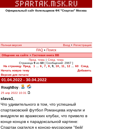
Официальный сайт болельщиков ФК "Спартак" Москва
Полная версия
Вход
•
Регистрация
FAQ
•
Поиск
Общение на сайте
Гостевая книга ВВ
»
Пред. тема
|
След. тема
Страница
9
из
60
[ Сообщений: 2967 ]
На страницу
Пред.
1
...
6
,
7
,
8
,
9
,
10
,
11
,
12
...
60
След.
Начать новую тему
Добавить
Версия для печати
01.04.2022 - 30.04.2022
RoughBoy
-
25 апр 2022 10:31
slava1
,
Что удивительного в том, что успешный
спартаковский футбол Романцева изучали и
внедряли во вражеских клубах, что привело в
конце-концов к парадоксальной картине:
Спартак скатился к конско-мусорским "бей/