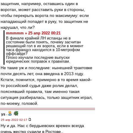
защитник, например, оставшись один в
воротах, может расставить руки в стороны,
чтобы перекрыть ворота по максимуму: если
нападающий попадет в руку, то защитник не
нарушал, что ли?
mmmmm » 25 апр 2022 00:21
В финале крайней ЛН испанцы не в
состоянии были понять, почему засчитан
решающий гол в их ворота, если в момент
паса француз находился в 10-метрофом
оффсайде?
Плохо изучали последние выпуски
юридических поправок к правилам.
Не такие уж и последние: нынешней трактовке
почти десять лет, она введена в 2013 году.
Кстати, помнится, примерно в то время какой-
то российский судья даже ролик делал,
пояснявший правила, там именно такая
ситуация разбиралась, только защитник играл,
по-моему, головой.
ys
-
25 апр 2022 02:17
Ну и да. Нас с бердыевских времен всегда
очень жестко судили в Ростове..