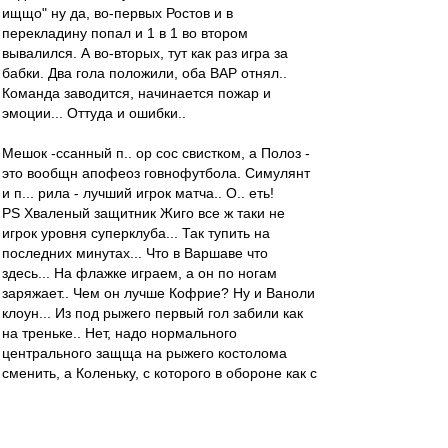
ищщо" ну да, во-первых Ростов и в
перекладину попал и 1 в 1 во втором
вывалился. А во-вторых, тут как раз игра за
бабки. Два гола положили, оба ВАР отнял..
Команда заводится, начинается пожар и
эмоции... Оттуда и ошибки..
Мешок -ссанный п.. ор сос свистком, а Полоз -
это вообщн апофеоз говнофутбола. Симулянт
и п... рила - лучший игрок матча.. О.. еть!
PS Хваленый защитник Жиго все ж таки не
игрок уровня суперклуба... Так тупить на
последних минутах... Что в Варшаве что
здесь... На флажке играем, а он по ногам
заряжает.. Чем он лучше Кофрие? Ну и Ваноли
клоун... Из под рыжего первый гол забили как
на треньке.. Нет, надо нормального
центрального защща на рыжего костолома
сменить, а Коленьку, с которого в обороне как с
козы молока, на фланг.. Молоток, успел на
Соболя прострелить, только в конце как всегда
обос.. ался... Ну что руководитель, так то и