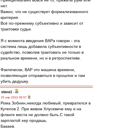
Принципиально вовсе не то, прижаты руки или
нет.
Важно, что не существует формализованного
критерия.
Всё по-прежнему субъективно и зависит от
трактовки судьи.
Я с момента введения ВАРа говорю - эта
система лишь добавила субъективности в
судейство, позволив трактовать не только в
реальном времени, но и в ретроспективе.
Фактически, ВАР это машина времени,
позволяющая отправиться в прошлое и там
убить дедушку.
slava1
-
25 апр 2022 08:57
Рома Зобнин,некогда любимый, превратился в
Кутепов 2. При живом Хлусевиче ему и на
фланге места не должно быть.С такой
зарплатой хер продашь.
Бакаев.