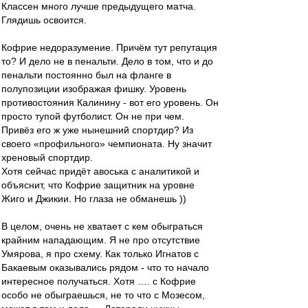
Классен много лучше предыдущего матча.
Глядишь освоится.
Кофрие недоразумение. Причём тут репутация
то? И дело не в пенальти. Дело в том, что и до
пенальти постоянно был на фланге в
полупозиции изображая фишку. Уровень
противостояния Калинину - вот его уровень. Он
просто тупой футболист. Он не при чем.
Привёз его ж уже нынешний спортдир? Из
своего «профильного» чемпионата. Ну значит
хреновый спортдир.
Хотя сейчас придёт авоська с аналитикой и
объяснит, что Кофрие защитник на уровне
Жиго и Джикии. Но глаза не обманешь ))
В целом, очень не хватает с кем обыграться
крайним нападающим. Я не про отсутствие
Умярова, я про схему. Как только Игнатов с
Бакаевым оказывались рядом - что то начало
интересное получаться. Хотя …. с Кофрие
особо не обыграешься, не то что с Мозесом,