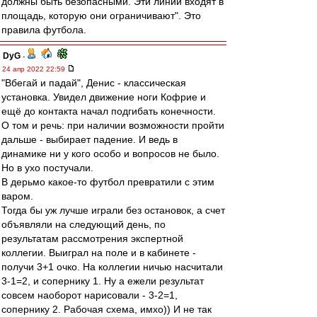
должны быть безопасными. Эти линии входят в
площадь, которую они ограничивают". Это
правила футбола.
DyG
-
24 апр 2022 22:59
"Вбегай и падай", Денис - классическая
установка. Увидел движение ноги Кофрие и
ещё до контакта начал подгибать конечности.
О том и речь: при наличии возможности пройти
дальше - выбирает падение. И ведь в
динамике ни у кого особо и вопросов не было.
Но в ухо постучали.
В дерьмо какое-то футбол превратили с этим
варом.
Тогда бы уж лучше играли без остановок, а счет
объявляли на следующий день, по
результатам рассмотрения экспертной
коллегии. Выиграл на поле и в кабинете -
получи 3+1 очко. На коллегии ничью насчитали
3-1=2, и сопернику 1. Ну а ежели результат
совсем наоборот нарисовали - 3-2=1,
сопернику 2. Рабочая схема, имхо)) И не так