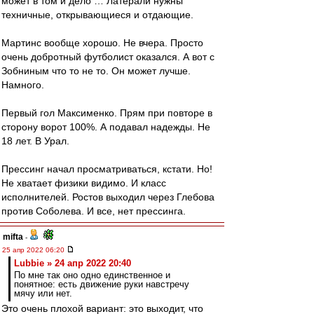
может в том и дело … Латерали нужны
техничные, открывающиеся и отдающие.
Мартинс вообще хорошо. Не вчера. Просто
очень добротный футболист оказался. А вот с
Зобниным что то не то. Он может лучше.
Намного.
Первый гол Максименко. Прям при повторе в
сторону ворот 100%. А подавал надежды. Не
18 лет. В Урал.
Прессинг начал просматриваться, кстати. Но!
Не хватает физики видимо. И класс
исполнителей. Ростов выходил через Глебова
против Соболева. И все, нет прессинга.
mifta
-
25 апр 2022 06:20
Lubbie » 24 апр 2022 20:40
По мне так оно одно единственное и
понятное: есть движение руки навстречу
мячу или нет.
Это очень плохой вариант: это выходит, что