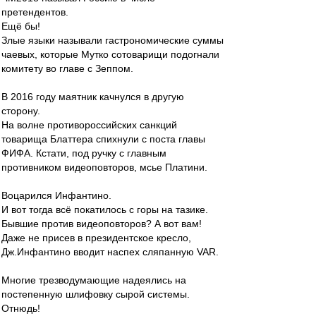
претендентов.
Ещё бы!
Злые языки называли гастрономические суммы
чаевых, которые Мутко сотоварищи подогнали
комитету во главе с Зеппом.
В 2016 году маятник качнулся в другую
сторону.
На волне противороссийских санкций
товарища Блаттера спихнули с поста главы
ФИФА. Кстати, под ручку с главным
противником видеоповторов, мсье Платини.
Воцарился Инфантино.
И вот тогда всё покатилось с горы на тазике.
Бывшие против видеоповторов? А вот вам!
Даже не присев в президентское кресло,
Дж.Инфантино вводит наспех сляпанную VAR.
Многие трезводумающие надеялись на
постепенную шлифовку сырой системы.
Отнюдь!