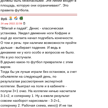
должны быть безопасными. Эти линии входят в
площадь, которую они ограничивают". Это
правила футбола.
DyG
-
24 апр 2022 22:59
"Вбегай и падай", Денис - классическая
установка. Увидел движение ноги Кофрие и
ещё до контакта начал подгибать конечности.
О том и речь: при наличии возможности пройти
дальше - выбирает падение. И ведь в
динамике ни у кого особо и вопросов не было.
Но в ухо постучали.
В дерьмо какое-то футбол превратили с этим
варом.
Тогда бы уж лучше играли без остановок, а счет
объявляли на следующий день, по
результатам рассмотрения экспертной
коллегии. Выиграл на поле и в кабинете -
получи 3+1 очко. На коллегии ничью насчитали
3-1=2, и сопернику 1. Ну а ежели результат
совсем наоборот нарисовали - 3-2=1,
сопернику 2. Рабочая схема, имхо)) И не так