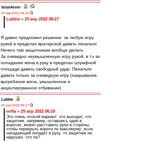
fanat4ever
-
25 апр 2022 08:34
Lubbie » 25 апр 2022 08:27
Я давно предложил решение: за любую игру
рукой в пределах вратарской давать пенальти.
Нечего там защитникам вообще делать.
За очевидно неумышленную игру рукой, в т.ч за
попадание мяча в руку в пределах штрафной
площади давать свободный удар. Пенальти
давать только за очевидную игру (накрывание,
выгребание мяча, умышленное и
акцентированное отбивание)
Lubbie
-
25 апр 2022 08:27
mifta » 25 апр 2022 06:20
Это очень плохой вариант: это выходит, что
защитник, например, оставшись один в
воротах, может расставить руки в стороны,
чтобы перекрыть ворота по максимуму: если
нападающий попадет в руку, то защитник не
нарушал, что ли?