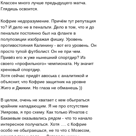
Классен много лучше предыдущего матча.
Глядишь освоится.
Кофрие недоразумение. Причём тут репутация
то? И дело не в пенальти. Дело в том, что и до
пенальти постоянно был на фланге в
полупозиции изображая фишку. Уровень
противостояния Калинину - вот его уровень. Он
просто тупой футболист. Он не при чем.
Привёз его ж уже нынешний спортдир? Из
своего «профильного» чемпионата. Ну значит
хреновый спортдир.
Хотя сейчас придёт авоська с аналитикой и
объяснит, что Кофрие защитник на уровне
Жиго и Джикии. Но глаза не обманешь ))
В целом, очень не хватает с кем обыграться
крайним нападающим. Я не про отсутствие
Умярова, я про схему. Как только Игнатов с
Бакаевым оказывались рядом - что то начало
интересное получаться. Хотя …. с Кофрие
особо не обыграешься, не то что с Мозесом,