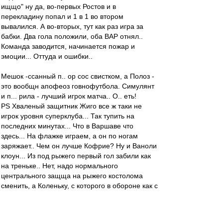
ищщо" ну да, во-первых Ростов и в
перекладину попал и 1 в 1 во втором
вывалился. А во-вторых, тут как раз игра за
бабки. Два гола положили, оба ВАР отнял..
Команда заводится, начинается пожар и
эмоции... Оттуда и ошибки..
Мешок -ссанный п.. ор сос свистком, а Полоз -
это вообщн апофеоз говнофутбола. Симулянт
и п... рила - лучший игрок матча.. О.. еть!
PS Хваленый защитник Жиго все ж таки не
игрок уровня суперклуба... Так тупить на
последних минутах... Что в Варшаве что
здесь... На флажке играем, а он по ногам
заряжает.. Чем он лучше Кофрие? Ну и Ваноли
клоун... Из под рыжего первый гол забили как
на треньке.. Нет, надо нормального
центрального защща на рыжего костолома
сменить, а Коленьку, с которого в обороне как с
козы молока, на фланг.. Молоток, успел на
Соболя прострелить, только в конце как всегда
обос.. ался... Ну что руководитель, так то и