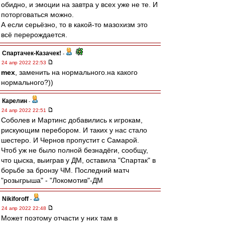
обидно, и эмоции на завтра у всех уже не те. И
поторговаться можно.
А если серьёзно, то в какой-то мазохизм это
всё перерождается.
Спартачек-Казачек!
-
24 апр 2022 22:53
mex
, заменить на нормального.на какого
нормального?))
Карелин
-
24 апр 2022 22:51
Соболев и Мартинс добавились к игрокам,
рискующим перебором. И таких у нас стало
шестеро. И Чернов пропустит с Самарой.
Чтоб уж не было полной безнадёги, сообщу,
что цыска, выиграв у ДМ, оставила "Спартак" в
борьбе за бронзу ЧМ. Последний матч
"розыгрыша" - "Локомотив"-ДМ
Nikiforoff
-
24 апр 2022 22:48
Может поэтому отчасти у них там в