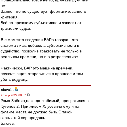
Принципиально вовсе не то, прижаты руки или
нет.
Важно, что не существует формализованного
критерия.
Всё по-прежнему субъективно и зависит от
трактовки судьи.
Я с момента введения ВАРа говорю - эта
система лишь добавила субъективности в
судейство, позволив трактовать не только в
реальном времени, но и в ретроспективе.
Фактически, ВАР это машина времени,
позволяющая отправиться в прошлое и там
убить дедушку.
slava1
-
25 апр 2022 08:57
Рома Зобнин,некогда любимый, превратился в
Кутепов 2. При живом Хлусевиче ему и на
фланге места не должно быть.С такой
зарплатой хер продашь.
Бакаев.