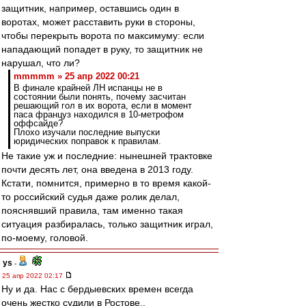
защитник, например, оставшись один в
воротах, может расставить руки в стороны,
чтобы перекрыть ворота по максимуму: если
нападающий попадет в руку, то защитник не
нарушал, что ли?
mmmmm » 25 апр 2022 00:21
В финале крайней ЛН испанцы не в
состоянии были понять, почему засчитан
решающий гол в их ворота, если в момент
паса француз находился в 10-метрофом
оффсайде?
Плохо изучали последние выпуски
юридических поправок к правилам.
Не такие уж и последние: нынешней трактовке
почти десять лет, она введена в 2013 году.
Кстати, помнится, примерно в то время какой-
то российский судья даже ролик делал,
пояснявший правила, там именно такая
ситуация разбиралась, только защитник играл,
по-моему, головой.
ys
-
25 апр 2022 02:17
Ну и да. Нас с бердыевских времен всегда
очень жестко судили в Ростове..