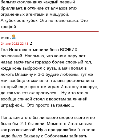
бельгияхголландиях каждый первый
бриллиант, в отличие от алмазов этих
ограненных агентами и мишурой.
А кубок есть кубок. Это не говночашка. Это
трофей.
mex
-
24 апр 2022 22:43
Гол Игнатова отменили безо ВСЯКИХ
оснований. Напомню, что коням пару лет
назад засчитали гораздо более спорный гол,
когда конь выбросил с аута, а мяч попал в
локоть Влашичу и 3-1 будьте любезны. тут же
мяч вообще отскочил от головы ростовчанина
который еще при этом играл Игнатову в копрус,
да так что тот аж прогнулся... Ну и то что он
вообще спиной стоял к воротам за линией
штрафной... Это просто за гранью...
Пенальти этого бы липового скорее всего и не
было бы. 2-1 бы вели. Момент с Игнатьевым
как раз ключевой. Ну а правдолюбам "шо типа
надо было Бакаеву с Соболевым забивать