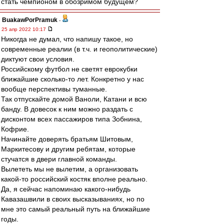
стать чемпионом в обозримом будущем?
BuakawPorPramuk
-
25 апр 2022 10:17
Никогда не думал, что напишу такое, но
современные реалии (в т.ч. и геополитические)
диктуют свои условия.
Российскому футбол не светят еврокубки
ближайшие сколько-то лет. Конкретно у нас
вообще перспективы туманные.
Так отпускайте домой Ваноли, Катани и всю
банду. В довесок к ним можно раздать с
дисконтом всех пассажиров типа Зобнина,
Кофрие.
Начинайте доверять братьям Шитовым,
Маркитесову и другим ребятам, которые
стучатся в двери главной команды.
Вылететь мы не вылетим, а организовать
какой-то российский костяк вполне реально.
Да, я сейчас напоминаю какого-нибудь
Кавазашвили в своих высказываниях, но по
мне это самый реальный путь на ближайшие
годы.