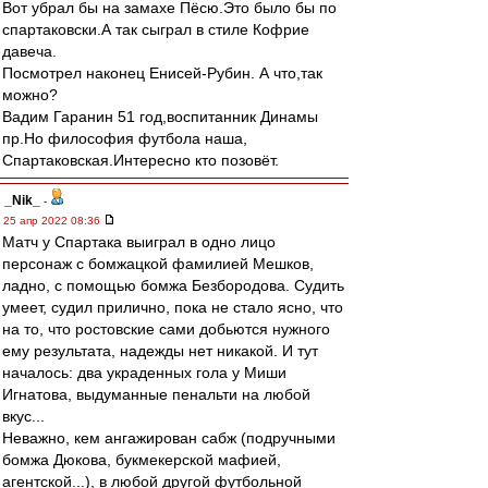
Вот убрал бы на замахе Пёсю.Это было бы по
спартаковски.А так сыграл в стиле Кофрие
давеча.
Посмотрел наконец Енисей-Рубин. А что,так
можно?
Вадим Гаранин 51 год,воспитанник Динамы
пр.Но философия футбола наша,
Спартаковская.Интересно кто позовёт.
_Nik_
-
25 апр 2022 08:36
Матч у Спартака выиграл в одно лицо
персонаж с бомжацкой фамилией Мешков,
ладно, с помощью бомжа Безбородова. Судить
умеет, судил прилично, пока не стало ясно, что
на то, что ростовские сами добьются нужного
ему результата, надежды нет никакой. И тут
началось: два украденных гола у Миши
Игнатова, выдуманные пенальти на любой
вкус...
Неважно, кем ангажирован сабж (подручными
бомжа Дюкова, букмекерской мафией,
агентской...), в любой другой футбольной