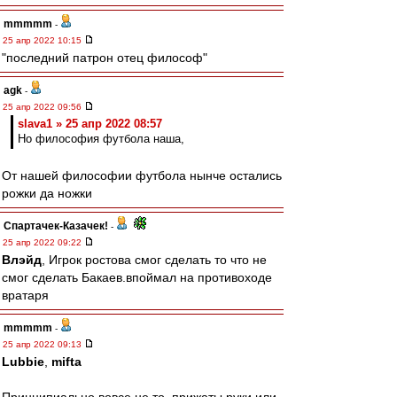
mmmmm
-
25 апр 2022 10:15
"последний патрон отец философ"
agk
-
25 апр 2022 09:56
slava1 » 25 апр 2022 08:57
Но философия футбола наша,
От нашей философии футбола нынче остались
рожки да ножки
Спартачек-Казачек!
-
25 апр 2022 09:22
Влэйд
, Игрок ростова смог сделать то что не
смог сделать Бакаев.впоймал на противоходе
вратаря
mmmmm
-
25 апр 2022 09:13
Lubbie
,
mifta