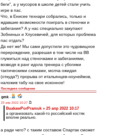
беги", а у мусоров в школе детей стали учить
игре в пас.
Что, в Енисее технари собрались, только и
ждавшие возможности поиграть в стеночки и
забегания? А у нас специально закупают
Зобниных и Хлусевичей, для которых проблема
пас отдать?
Да нет же! Мы сами допустили это чудовищное
перерождение, разрешая в том числе на ВВ
глумиться над стеночками и забеганиями,
возводя в ранг идола тренера с убогими
тактическими схемами, молча ожидая
(откуда?) прорыва от итальянцев-ноунеймов,
наложив табу на свое исконное!
Последнее сообщение
gmk
-
25 апр 2022 10:27
BuakawPorPramuk » 25 апр 2022 10:17
а организовать какой-то российский костяк
вполне реально.
а ради чего? с таким составом Спартак сможет