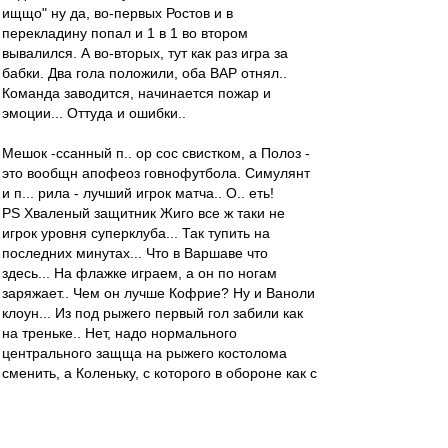
ищщо" ну да, во-первых Ростов и в
перекладину попал и 1 в 1 во втором
вывалился. А во-вторых, тут как раз игра за
бабки. Два гола положили, оба ВАР отнял..
Команда заводится, начинается пожар и
эмоции... Оттуда и ошибки..
Мешок -ссанный п.. ор сос свистком, а Полоз -
это вообщн апофеоз говнофутбола. Симулянт
и п... рила - лучший игрок матча.. О.. еть!
PS Хваленый защитник Жиго все ж таки не
игрок уровня суперклуба... Так тупить на
последних минутах... Что в Варшаве что
здесь... На флажке играем, а он по ногам
заряжает.. Чем он лучше Кофрие? Ну и Ваноли
клоун... Из под рыжего первый гол забили как
на треньке.. Нет, надо нормального
центрального защща на рыжего костолома
сменить, а Коленьку, с которого в обороне как с
козы молока, на фланг.. Молоток, успел на
Соболя прострелить, только в конце как всегда
обос.. ался... Ну что руководитель, так то и