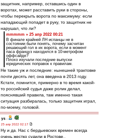
защитник, например, оставшись один в
воротах, может расставить руки в стороны,
чтобы перекрыть ворота по максимуму: если
нападающий попадет в руку, то защитник не
нарушал, что ли?
mmmmm » 25 апр 2022 00:21
В финале крайней ЛН испанцы не в
состоянии были понять, почему засчитан
решающий гол в их ворота, если в момент
паса француз находился в 10-метрофом
оффсайде?
Плохо изучали последние выпуски
юридических поправок к правилам.
Не такие уж и последние: нынешней трактовке
почти десять лет, она введена в 2013 году.
Кстати, помнится, примерно в то время какой-
то российский судья даже ролик делал,
пояснявший правила, там именно такая
ситуация разбиралась, только защитник играл,
по-моему, головой.
ys
-
25 апр 2022 02:17
Ну и да. Нас с бердыевских времен всегда
очень жестко судили в Ростове..