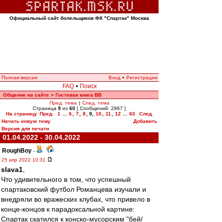
Официальный сайт болельщиков ФК "Спартак" Москва
Полная версия
Вход
•
Регистрация
FAQ
•
Поиск
Общение на сайте
Гостевая книга ВВ
»
Пред. тема
|
След. тема
Страница
9
из
60
[ Сообщений: 2967 ]
На страницу
Пред.
1
...
6
,
7
,
8
,
9
,
10
,
11
,
12
...
60
След.
Начать новую тему
Добавить
Версия для печати
01.04.2022 - 30.04.2022
RoughBoy
-
25 апр 2022 10:31
slava1
,
Что удивительного в том, что успешный
спартаковский футбол Романцева изучали и
внедряли во вражеских клубах, что привело в
конце-концов к парадоксальной картине:
Спартак скатился к конско-мусорским "бей/