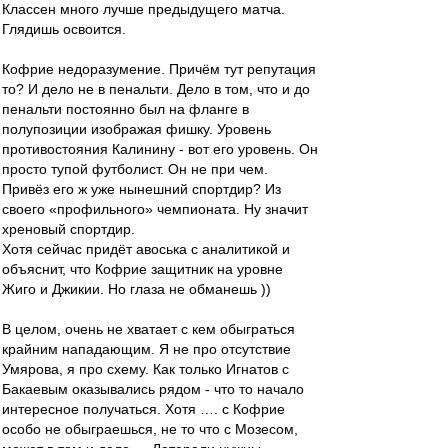
Классен много лучше предыдущего матча.
Глядишь освоится.
Кофрие недоразумение. Причём тут репутация
то? И дело не в пенальти. Дело в том, что и до
пенальти постоянно был на фланге в
полупозиции изображая фишку. Уровень
противостояния Калинину - вот его уровень. Он
просто тупой футболист. Он не при чем.
Привёз его ж уже нынешний спортдир? Из
своего «профильного» чемпионата. Ну значит
хреновый спортдир.
Хотя сейчас придёт авоська с аналитикой и
объяснит, что Кофрие защитник на уровне
Жиго и Джикии. Но глаза не обманешь ))
В целом, очень не хватает с кем обыграться
крайним нападающим. Я не про отсутствие
Умярова, я про схему. Как только Игнатов с
Бакаевым оказывались рядом - что то начало
интересное получаться. Хотя …. с Кофрие
особо не обыграешься, не то что с Мозесом,