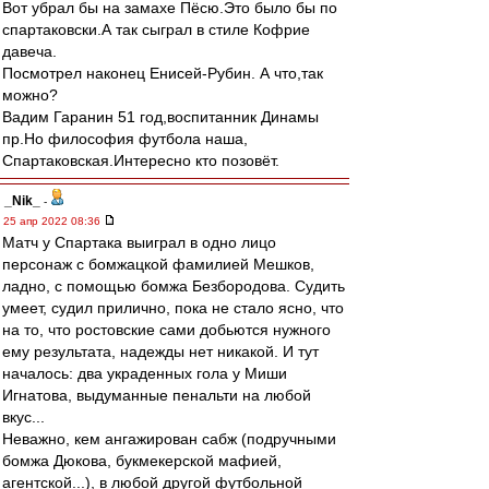
Вот убрал бы на замахе Пёсю.Это было бы по
спартаковски.А так сыграл в стиле Кофрие
давеча.
Посмотрел наконец Енисей-Рубин. А что,так
можно?
Вадим Гаранин 51 год,воспитанник Динамы
пр.Но философия футбола наша,
Спартаковская.Интересно кто позовёт.
_Nik_
-
25 апр 2022 08:36
Матч у Спартака выиграл в одно лицо
персонаж с бомжацкой фамилией Мешков,
ладно, с помощью бомжа Безбородова. Судить
умеет, судил прилично, пока не стало ясно, что
на то, что ростовские сами добьются нужного
ему результата, надежды нет никакой. И тут
началось: два украденных гола у Миши
Игнатова, выдуманные пенальти на любой
вкус...
Неважно, кем ангажирован сабж (подручными
бомжа Дюкова, букмекерской мафией,
агентской...), в любой другой футбольной