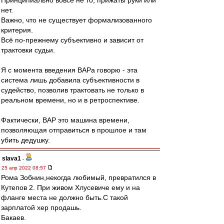
Принципиально вовсе не то, прижаты руки или
нет.
Важно, что не существует формализованного
критерия.
Всё по-прежнему субъективно и зависит от
трактовки судьи.
Я с момента введения ВАРа говорю - эта
система лишь добавила субъективности в
судейство, позволив трактовать не только в
реальном времени, но и в ретроспективе.
Фактически, ВАР это машина времени,
позволяющая отправиться в прошлое и там
убить дедушку.
slava1
-
25 апр 2022 08:57
Рома Зобнин,некогда любимый, превратился в
Кутепов 2. При живом Хлусевиче ему и на
фланге места не должно быть.С такой
зарплатой хер продашь.
Бакаев.