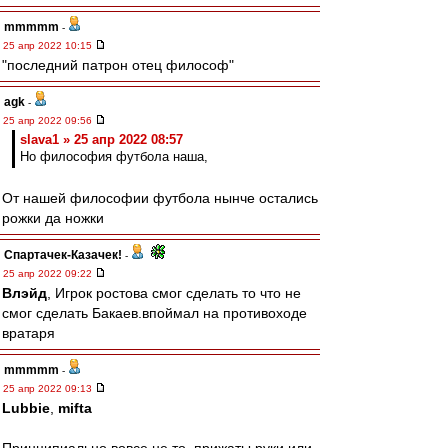
mmmmm
-
25 апр 2022 10:15
"последний патрон отец философ"
agk
-
25 апр 2022 09:56
slava1 » 25 апр 2022 08:57
Но философия футбола наша,
От нашей философии футбола нынче остались
рожки да ножки
Спартачек-Казачек!
-
25 апр 2022 09:22
Влэйд
, Игрок ростова смог сделать то что не
смог сделать Бакаев.впоймал на противоходе
вратаря
mmmmm
-
25 апр 2022 09:13
Lubbie
,
mifta