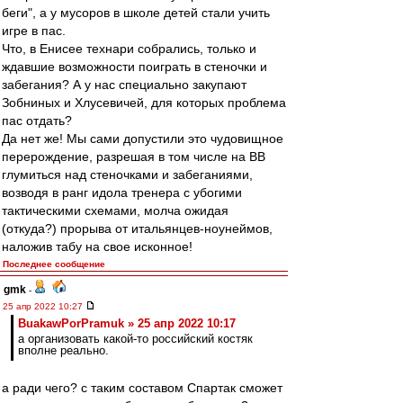
беги", а у мусоров в школе детей стали учить
игре в пас.
Что, в Енисее технари собрались, только и
ждавшие возможности поиграть в стеночки и
забегания? А у нас специально закупают
Зобниных и Хлусевичей, для которых проблема
пас отдать?
Да нет же! Мы сами допустили это чудовищное
перерождение, разрешая в том числе на ВВ
глумиться над стеночками и забеганиями,
возводя в ранг идола тренера с убогими
тактическими схемами, молча ожидая
(откуда?) прорыва от итальянцев-ноунеймов,
наложив табу на свое исконное!
Последнее сообщение
gmk
-
25 апр 2022 10:27
BuakawPorPramuk » 25 апр 2022 10:17
а организовать какой-то российский костяк
вполне реально.
а ради чего? с таким составом Спартак сможет