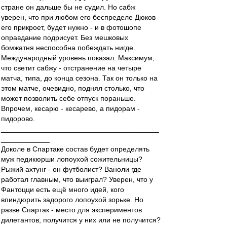
стране он дальше бы не судил. Но сабж
уверен, что при любом его беспределе Дюков
его прикроет, будет нужно - и в фотошопе
оправдание подрисует. Без мешковых
бомжатня неспособна побеждать нигде.
Международный уровень показал. Максимум,
что светит сабжу - отстранение на четыре
матча, типа, до конца сезона. Так он только на
этом матче, очевидно, поднял столько, что
может позволить себе отпуск пораньше.
Впрочем, кесарю - кесарево, а пидорам -
пидорово.
_______________________________________
____________
Доколе в Спартаке состав будет определять
муж педикюрши лопоухой сожительницы?
Рыжий ахтунг - он футболист? Ваноли где
работал главным, что выиграл? Уверен, что у
Фантоцци есть ещё много идей, кого
впиндюрить задорого лопоухой зорьке. Но
разве Спартак - место для экспериментов
дилетантов, получится у них или не получится?