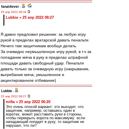
fanat4ever
-
25 апр 2022 08:34
Lubbie » 25 апр 2022 08:27
Я давно предложил решение: за любую игру
рукой в пределах вратарской давать пенальти.
Нечего там защитникам вообще делать.
За очевидно неумышленную игру рукой, в т.ч за
попадание мяча в руку в пределах штрафной
площади давать свободный удар. Пенальти
давать только за очевидную игру (накрывание,
выгребание мяча, умышленное и
акцентированное отбивание)
Lubbie
-
25 апр 2022 08:27
mifta » 25 апр 2022 06:20
Это очень плохой вариант: это выходит, что
защитник, например, оставшись один в
воротах, может расставить руки в стороны,
чтобы перекрыть ворота по максимуму: если
нападающий попадет в руку, то защитник не
нарушал, что ли?