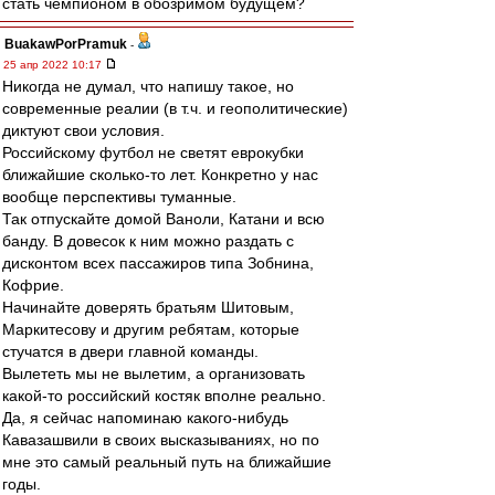
стать чемпионом в обозримом будущем?
BuakawPorPramuk
-
25 апр 2022 10:17
Никогда не думал, что напишу такое, но
современные реалии (в т.ч. и геополитические)
диктуют свои условия.
Российскому футбол не светят еврокубки
ближайшие сколько-то лет. Конкретно у нас
вообще перспективы туманные.
Так отпускайте домой Ваноли, Катани и всю
банду. В довесок к ним можно раздать с
дисконтом всех пассажиров типа Зобнина,
Кофрие.
Начинайте доверять братьям Шитовым,
Маркитесову и другим ребятам, которые
стучатся в двери главной команды.
Вылететь мы не вылетим, а организовать
какой-то российский костяк вполне реально.
Да, я сейчас напоминаю какого-нибудь
Кавазашвили в своих высказываниях, но по
мне это самый реальный путь на ближайшие
годы.