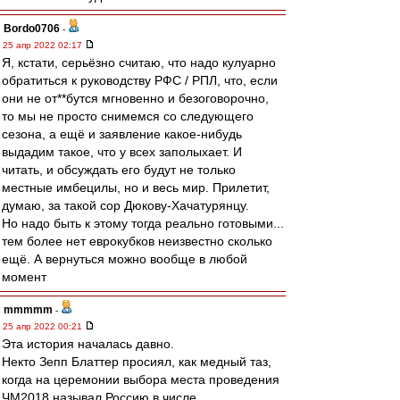
Bordo0706
-
25 апр 2022 02:17
Я, кстати, серьёзно считаю, что надо кулуарно
обратиться к руководству РФС / РПЛ, что, если
они не от**бутся мгновенно и безоговорочно,
то мы не просто снимемся со следующего
сезона, а ещё и заявление какое-нибудь
выдадим такое, что у всех заполыхает. И
читать, и обсуждать его будут не только
местные имбецилы, но и весь мир. Прилетит,
думаю, за такой сор Дюкову-Хачатурянцу.
Но надо быть к этому тогда реально готовыми...
тем более нет еврокубков неизвестно сколько
ещё. А вернуться можно вообще в любой
момент
mmmmm
-
25 апр 2022 00:21
Эта история началась давно.
Некто Зепп Блаттер просиял, как медный таз,
когда на церемонии выбора места проведения
ЧМ2018 называл Россию в числе