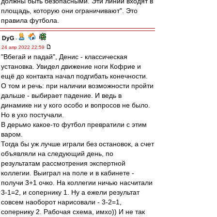
должны быть безопасными. Эти линии входят в
площадь, которую они ограничивают". Это
правила футбола.
DyG
-
24 апр 2022 22:59
"Вбегай и падай", Денис - классическая
установка. Увидел движение ноги Кофрие и
ещё до контакта начал подгибать конечности.
О том и речь: при наличии возможности пройти
дальше - выбирает падение. И ведь в
динамике ни у кого особо и вопросов не было.
Но в ухо постучали.
В дерьмо какое-то футбол превратили с этим
варом.
Тогда бы уж лучше играли без остановок, а счет
объявляли на следующий день, по
результатам рассмотрения экспертной
коллегии. Выиграл на поле и в кабинете -
получи 3+1 очко. На коллегии ничью насчитали
3-1=2, и сопернику 1. Ну а ежели результат
совсем наоборот нарисовали - 3-2=1,
сопернику 2. Рабочая схема, имхо)) И не так