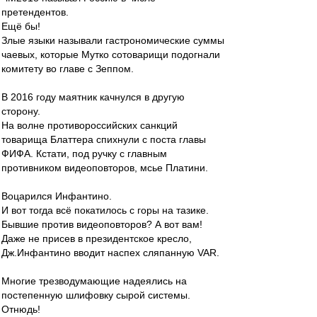
претендентов.
Ещё бы!
Злые языки называли гастрономические суммы
чаевых, которые Мутко сотоварищи подогнали
комитету во главе с Зеппом.
В 2016 году маятник качнулся в другую
сторону.
На волне противороссийских санкций
товарища Блаттера спихнули с поста главы
ФИФА. Кстати, под ручку с главным
противником видеоповторов, мсье Платини.
Воцарился Инфантино.
И вот тогда всё покатилось с горы на тазике.
Бывшие против видеоповторов? А вот вам!
Даже не присев в президентское кресло,
Дж.Инфантино вводит наспех сляпанную VAR.
Многие трезводумающие надеялись на
постепенную шлифовку сырой системы.
Отнюдь!