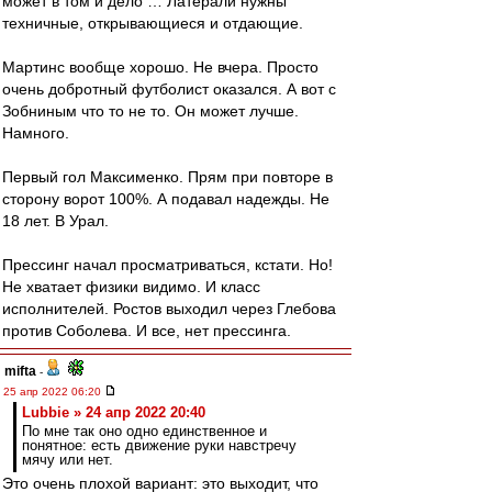
может в том и дело … Латерали нужны
техничные, открывающиеся и отдающие.
Мартинс вообще хорошо. Не вчера. Просто
очень добротный футболист оказался. А вот с
Зобниным что то не то. Он может лучше.
Намного.
Первый гол Максименко. Прям при повторе в
сторону ворот 100%. А подавал надежды. Не
18 лет. В Урал.
Прессинг начал просматриваться, кстати. Но!
Не хватает физики видимо. И класс
исполнителей. Ростов выходил через Глебова
против Соболева. И все, нет прессинга.
mifta
-
25 апр 2022 06:20
Lubbie » 24 апр 2022 20:40
По мне так оно одно единственное и
понятное: есть движение руки навстречу
мячу или нет.
Это очень плохой вариант: это выходит, что