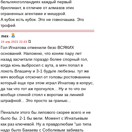
бельгияхголландиях каждый первый
бриллиант, в отличие от алмазов этих
ограненных агентами и мишурой.
А кубок есть кубок. Это не говночашка. Это
трофей.
mex
-
24 апр 2022 22:43
Гол Игнатова отменили безо ВСЯКИХ
оснований. Напомню, что коням пару лет
назад засчитали гораздо более спорный гол,
когда конь выбросил с аута, а мяч попал в
локоть Влашичу и 3-1 будьте любезны. тут же
мяч вообще отскочил от головы ростовчанина
который еще при этом играл Игнатову в копрус,
да так что тот аж прогнулся... Ну и то что он
вообще спиной стоял к воротам за линией
штрафной... Это просто за гранью...
Пенальти этого бы липового скорее всего и не
было бы. 2-1 бы вели. Момент с Игнатьевым
как раз ключевой. Ну а правдолюбам "шо типа
надо было Бакаеву с Соболевым забивать