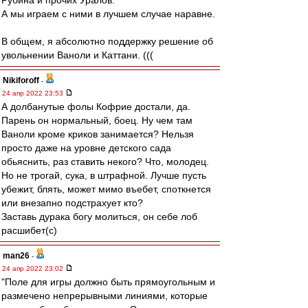
Рубина и прочих Уралов.
А мы играем с ними в лучшем случае наравне.
В общем, я абсолютно поддержку решение об
увольнении Ваноли и Каттани. (((
Nikiforoff
-
24 апр 2022 23:53
А долбанутые фолы Кофрие достали, да.
Парень он нормальный, боец. Ну чем там
Ваноли кроме криков занимается? Нельзя
просто даже на уровне детского сада
обьяснить, раз ставить некого? Что, молодец.
Но не трогай, сука, в штрафной. Лучше пусть
убежит, блять, может мимо въебет, споткнется
или внезапно подстрахует кто?
Заставь дурака богу молиться, он себе лоб
расшибет(с)
man26
-
24 апр 2022 23:02
"Поле для игры должно быть прямоугольным и
размечено непрерывными линиями, которые