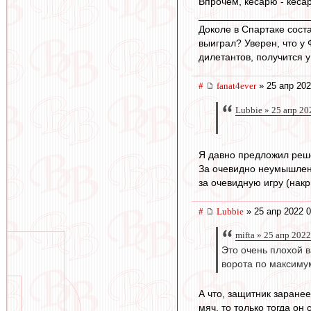
Впрочем, кесарю - кесар
____________________
Доколе в Спартаке сост
выиграл? Уверен, что у
дилетантов, получится у
#
fanat4ever
» 25 апр 202
Lubbie » 25 апр 20
Я давно предложил реше
За очевидно неумышленн
за очевидную игру (нак
#
Lubbie
» 25 апр 2022 0
mifta » 25 апр 202
Это очень плохой в
ворота по максимум
А что, защитник заранее
мяч, то только тогда он