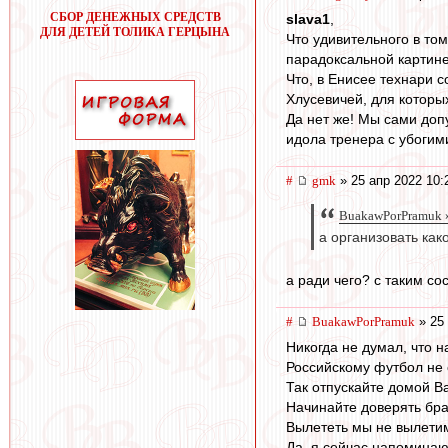
СБОР ДЕНЕЖНЫХ СРЕДСТВ
slava1
,
ДЛЯ ДЕТЕЙ ТОЛИКА ГЕРЦЫНА
Что удивительного в то
парадоксальной картине:
Что, в Енисее технари 
Хлусевичей, для которы
Да нет же! Мы сами доп
идола тренера с убогим
#
gmk
» 25 апр 2022 10:
BuakawPorPramuk »
а организовать как
а ради чего? с таким с
#
BuakawPorPramuk
» 25 
Никогда не думал, что н
Российскому футбол не 
Так отпускайте домой В
Начинайте доверять бра
Вылететь мы не вылетим
Да, я сейчас напоминаю