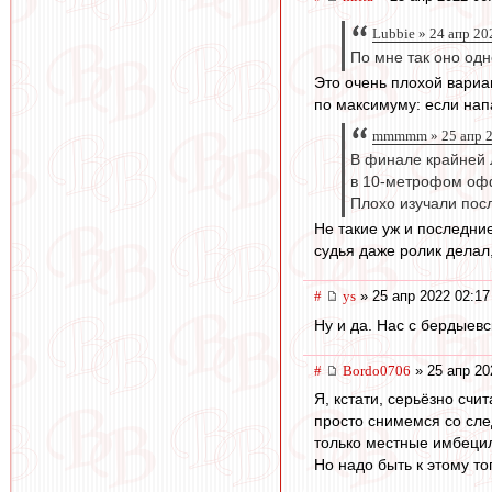
Lubbie » 24 апр 20
По мне так оно одн
Это очень плохой вариан
по максимуму: если нап
mmmmm » 25 апр 2
В финале крайней 
в 10-метрофом оф
Плохо изучали пос
Не такие уж и последние
судья даже ролик делал
#
ys
» 25 апр 2022 02:17
Ну и да. Нас с бердыевс
#
Bordo0706
» 25 апр 20
Я, кстати, серьёзно счи
просто снимемся со след
только местные имбецил
Но надо быть к этому т