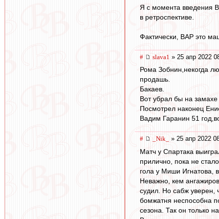
Я с момента введения В
в ретроспективе.
Фактически, ВАР это ма
#
slava1
» 25 апр 2022 0
Рома Зобнин,некогда лю
продашь.
Бакаев.
Вот убрал бы на замахе
Посмотрел наконец Енис
Вадим Гаранин 51 год,в
#
_Nik_
» 25 апр 2022 0
Матч у Спартака выигра
прилично, пока не стало
гола у Миши Игнатова, 
Неважно, кем ангажиров
судил. Но сабж уверен,
бомжатня неспособна по
сезона. Так он только н