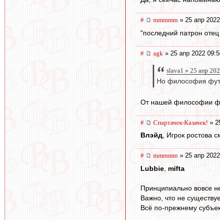
#
mmmmm
» 25 апр 2022
"последний патрон оте
#
agk
» 25 апр 2022 09:5
slava1 » 25 апр 20
Но философия фут
От нашей философии фу
#
Спартачек-Казачек!
» 2
Влэйд
, Игрок ростова 
#
mmmmm
» 25 апр 2022
Lubbie
,
mifta
Принципиально вовсе не 
Важно, что не существу
Всё по-прежнему субъект