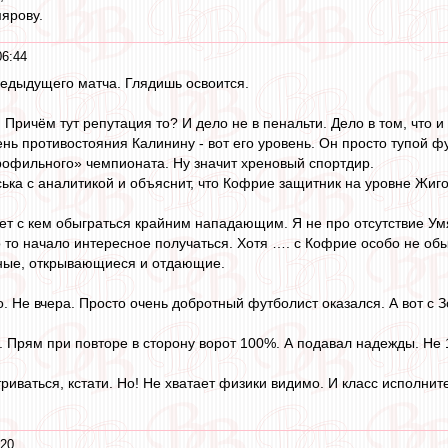
ярову.
06:44
едыдущего матча. Глядишь освоится.
Причём тут репутация то? И дело не в пенальти. Дело в том, что 
нь противостояния Калинину - вот его уровень. Он просто тупой ф
рофильного» чемпионата. Ну значит хреновый спортдир.
ська с аналитикой и объяснит, что Кофрие защитник на уровне Жиго
ает с кем обыграться крайним нападающим. Я не про отсутствие Умя
о то начало интересное получаться. Хотя …. с Кофрие особо не обы
ные, открывающиеся и отдающие.
 Не вчера. Просто очень добротный футболист оказался. А вот с З
 Прям при повторе в сторону ворот 100%. А подавал надежды. Не 1
риваться, кстати. Но! Не хватает физики видимо. И класс исполнит
:20