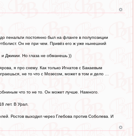
и до пенальти постоянно был на фланге в полупозиции
утболист. Он не при чем. Привёз его ж уже нынешний
 и Джикии. Но глаза не обманешь ))
рова, я про схему. Как только Игнатов с Бакаевым
граешься, не то что с Мозесом, может в том и дело …
обниным что то не то. Он может лучше. Намного.
8 лет. В Урал.
елей. Ростов выходил через Глебова против Соболева. И