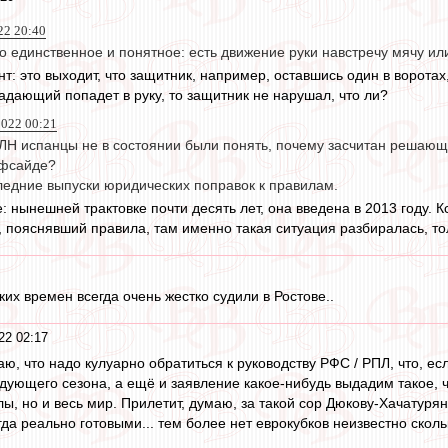
22 20:40
о единственное и понятное: есть движение руки навстречу мячу или
т: это выходит, что защитник, например, оставшись один в воротах
адающий попадет в руку, то защитник не нарушал, что ли?
022 00:21
ЛН испанцы не в состоянии были понять, почему засчитан решающи
фсайде?
ледние выпуски юридических поправок к правилам.
: нынешней трактовке почти десять лет, она введена в 2013 году. К
, пояснявший правила, там именно такая ситуация разбиралась, тол
ких времен всегда очень жестко судили в Ростове..
22 02:17
таю, что надо кулуарно обратиться к руководству РФС / РПЛ, что, ес
ующего сезона, а ещё и заявление какое-нибудь выдадим такое, что
ы, но и весь мир. Прилетит, думаю, за такой сор Дюкову-Хачатурян
огда реально готовыми... тем более нет еврокубков неизвестно ско