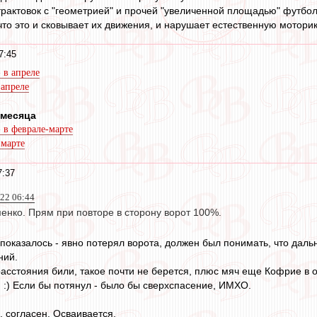
трактовок с "геометрией" и прочей "увеличенной площадью" футб
 что это и сковывает их движения, и нарушает естественную моторик
7:45
 в апреле
 апреле
 месяца
 в феврале-марте
 марте
7:37
022 06:44
енко. Прям при повторе в сторону ворот 100%.
показалось - явно потерял ворота, должен был понимать, что даль
ний.
расстояния били, такое почти не берется, плюс мяч еще Кофрие в 
 :) Если бы потянул - было бы сверхспасение, ИМХО.
, согласен. Осваивается.