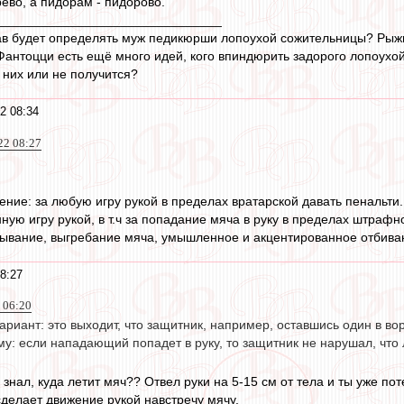
ево, а пидорам - пидорово.
_______________________________
ав будет определять муж педикюрши лопоухой сожительницы? Рыжий
 Фантоцци есть ещё много идей, кого впиндюрить задорого лопоухой
 них или не получится?
2 08:34
22 08:27
ние: за любую игру рукой в пределах вратарской давать пенальти
ую игру рукой, в т.ч за попадание мяча в руку в пределах штрафн
рывание, выгребание мяча, умышленное и акцентированное отбива
8:27
2 06:20
ариант: это выходит, что защитник, например, оставшись один в во
у: если нападающий попадет в руку, то защитник не нарушал, что
 знал, куда летит мяч?? Отвел руки на 5-15 см от тела и ты уже 
 сделает движение рукой навстречу мячу.