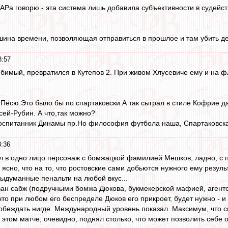
АРа говорю - эта система лишь добавила субъективности в судейств
шина времени, позволяющая отправиться в прошлое и там убить д
8:57
бимый, превратился в Кутепов 2. При живом Хлусевиче ему и на ф
 Пёсю.Это было бы по спартаковски.А так сыграл в стиле Кофрие д
ей-Рубин. А что,так можно?
оспитанник Динамы пр.Но философия футбола наша, Спартаковская
8:36
л в одно лицо персонаж с бомжацкой фамилией Мешков, ладно, с 
 ясно, что на то, что ростовские сами добьются нужного ему резуль
выдуманные пенальти на любой вкус...
ан сабж (подручными бомжа Дюкова, букмекерской мафией, агентск
 что при любом его беспределе Дюков его прикроет, будет нужно -
беждать нигде. Международный уровень показал. Максимум, что све
а этом матче, очевидно, поднял столько, что может позволить себе 