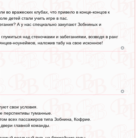
и во вражеских клубах, что привело в конце-концов к
оле детей стали учить игре в пас.
бегания? А у нас специально закупают Зобниных и
глумиться над стеночками и забеганиями, возводя в ранг
янцев-ноунеймов, наложив табу на свое исконное!
туют свои условия.
ще перспективы туманные.
нтом всех пассажиров типа Зобнина, Кофрие.
 двери главной команды.
о самый реальный путь на ближайшие годы.