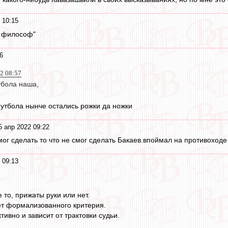
 10:15
ц философ"
6
22 08:57
бола наша,
тбола нынче остались рожки да ножки
5 апр 2022 09:22
смог сделать то что не смог сделать Бакаев.впоймал на противоходе
 09:13
то, прижаты руки или нет.
ет формализованного критерия.
ивно и зависит от трактовки судьи.