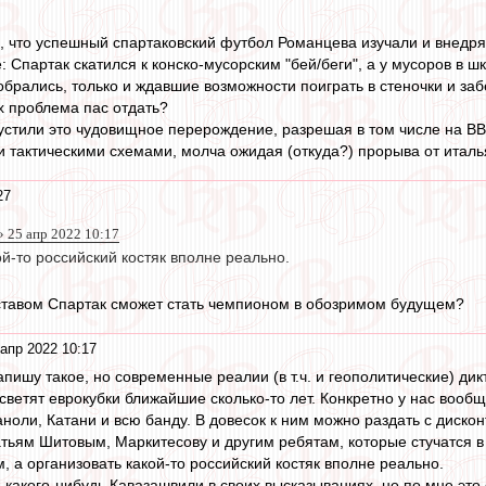
м, что успешный спартаковский футбол Романцева изучали и внедрял
 Спартак скатился к конско-мусорским "бей/беги", а у мусоров в шк
собрались, только и ждавшие возможности поиграть в стеночки и за
х проблема пас отдать?
устили это чудовищное перерождение, разрешая в том числе на ВВ 
и тактическими схемами, молча ожидая (откуда?) прорыва от италь
27
 25 апр 2022 10:17
ой-то российский костяк вполне реально.
оставом Спартак сможет стать чемпионом в обозримом будущем?
апр 2022 10:17
апишу такое, но современные реалии (в т.ч. и геополитические) дик
светят еврокубки ближайшие сколько-то лет. Конкретно у нас вооб
аноли, Катани и всю банду. В довесок к ним можно раздать с диско
тьям Шитовым, Маркитесову и другим ребятам, которые стучатся в
, а организовать какой-то российский костяк вполне реально.
 какого-нибудь Кавазашвили в своих высказываниях, но по мне эт