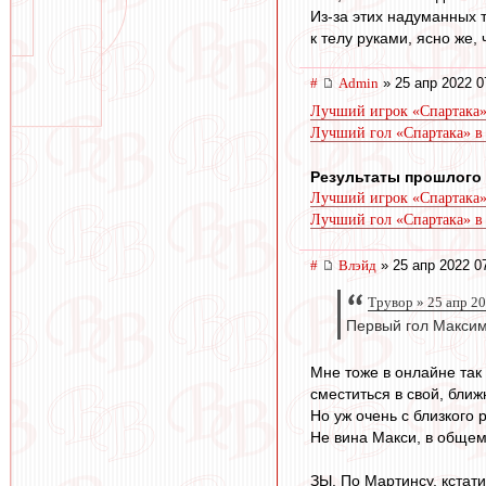
Из-за этих надуманных 
к телу руками, ясно же,
#
Admin
» 25 апр 2022 0
Лучший игрок «Спартака»
Лучший гол «Спартака» в
Результаты прошлого
Лучший игрок «Спартака»
Лучший гол «Спартака» в
#
Влэйд
» 25 апр 2022 0
Трувор » 25 апр 2
Первый гол Максим
Мне тоже в онлайне так 
сместиться в свой, ближ
Но уж очень с близкого 
Не вина Макси, в общем
ЗЫ. По Мартинсу, кстати