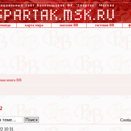
оманда
карта мира
магазин ВВ
гостевая ВВ
ф
вая книга ВВ
22
Сообщ
22 10:31