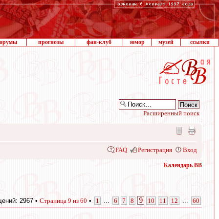
орумы
прогнозы
фан-клуб
юмор
музей
ссылки
Расширенный поиск
FAQ
Регистрация
Вход
Календарь ВВ
9
ений: 2967 •
Страница
9
из
60
•
1
...
6
7
8
10
11
12
...
60