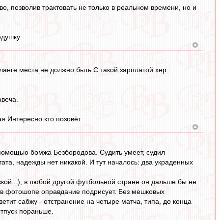
о, позволив трактовать не только в реальном времени, но и
едушку.
ланге места не должно быть.С такой зарплатой хер
авеча.
.Интересно кто позовёт.
помощью бомжа Безбородова. Судить умеет, судил
тата, надежды нет никакой. И тут началось: два украденных
ой...), в любой другой футбольной стране он дальше бы не
 и в фотошопе оправдание подрисует. Без мешковых
тит сабжу - отстранение на четыре матча, типа, до конца
отпуск пораньше.