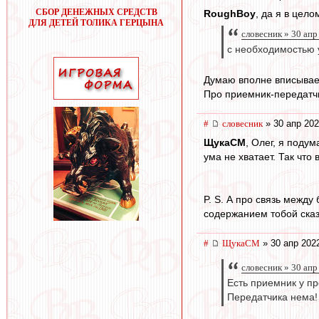
СБОР ДЕНЕЖНЫХ СРЕДСТВ
RoughBoy
, да я в цел
ДЛЯ ДЕТЕЙ ТОЛИКА ГЕРЦЫНА
словесник » 30 апр
с необходимостью у
Думаю вполне вписывает
Про приемник-передатч
#
словесник
» 30 апр 202
ЩукаСМ
, Олег, я поду
ума не хватает. Так чт
P. S. А про связь между
содержанием тобой сказ
#
ЩукаСМ
» 30 апр 202
словесник » 30 апр
Есть приемник у п
Передатчика нема!