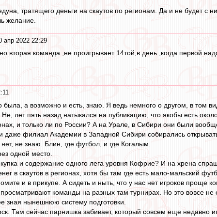
уна, тратящего деньги на скаутов по регионам. Да и не будет с н
шь желание.
0 апр 2022 22:29
но вторая команда ,не проигрывает 14той,в день ,когда первой над
:11
то была, а возможно и есть, знаю. Я ведь немного о другом, в том в
 Не, лет пять назад натыкался на публикацию, что якобы есть около
ионах, и только ли по России? А на Урале, в Сибири они были вооб
ни даже филиал Академии в Западной Сибири собирались открыват
 нет, не знаю. Блин, где футбол, и где Когалым.
рез одной место.
окупка и содержание одного лега уровня Кофрие? И на хрена спра
енег в скаутов в регионах, хотя бы там где есть мало-мальский футб
омите и в прикупе. А сидеть и ныть, что у нас нет игроков проще ко
л просматривают команды на разных там турнирах. Но это вовсе не 
ее зная нынешнюю систему подготовки.
ск. Там сейчас парнишка забивает, который совсем еще недавно иг