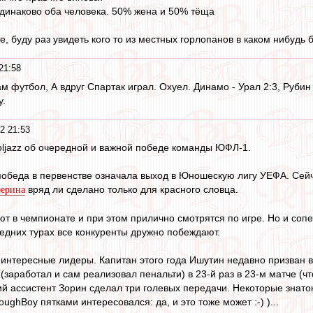
динаково оба человека. 50% жена и 50% тёща
ате, буду раз увидеть кого то из местных горлопанов в каком нибудь
21:58
м футбол, А вдруг Спартак играл. Охуел. Динамо - Урал 2:3, Рубин 
у.
2 21:53
ljazz об очередной и важной победе команды ЮФЛ-1.
беда в первенстве означала выход в Юношескую лигу УЕФА. Сейча
вряд ли сделано только для красного словца.
ферина
т в чемпионате и при этом прилично смотрятся по игре. Но и сопер
ледних турах все конкуренты дружно побеждают.
 интересные лидеры. Капитан этого года Ишутин недавно призван 
(заработал и сам реализовал пенальти) в 23-й раз в 23-м матче (ч
ший ассистент Зорин сделал три голевых передачи. Некоторые знаток
ughBoy пятками интересовался: да, и это тоже может :-) )...