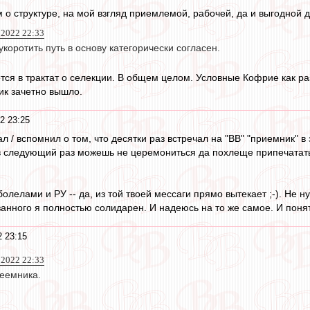
ом о структуре, на мой взгляд приемлемой, рабочей, да и выгодной д
 2022 22:33
коротить путь в основу категорически согласен.
ся в трактат о селекции. В общем целом. Условные Кофрие как раз
ик зачетно вышло.
2 23:25
мал / вспомнил о том, что десятки раз встречал на "ВВ" "приемник"
о в следующий раз можешь не церемониться да похлеще припечатать 
 болелами и РУ -- да, из той твоей мессаги прямо вытекает ;-). Не 
анного я полностью солидарен. И надеюсь на то же самое. И понять
2 23:15
 2022 22:33
реемника.