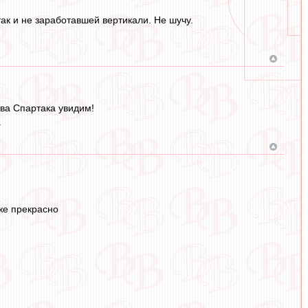
так и не заработавшей вертикали. Не шучу.
тва Спартака увидим!
.
же прекрасно