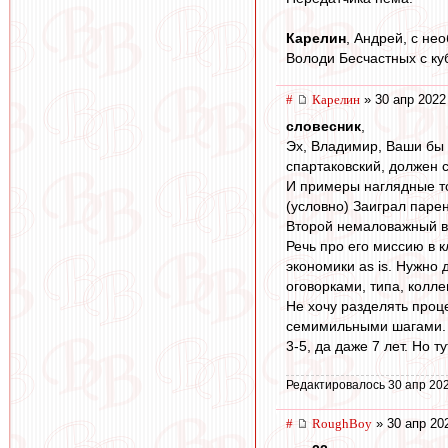
Карелин
, Андрей, с не
Володи Бесчастных с куб
#
Карелин
» 30 апр 2022
словесник
,
Эх, Владимир, Ваши бы 
спартаковский, должен 
И примеры наглядные т
(условно) Заиграл парен
Второй немаловажный во
Речь про его миссию в
экономики as is. Нужно
оговорками, типа, колле
Не хочу разделять проц
семимильными шагами. Вс
3-5, да даже 7 лет. Но ту
Редактировалось 30 апр 202
#
RoughBoy
» 30 апр 20