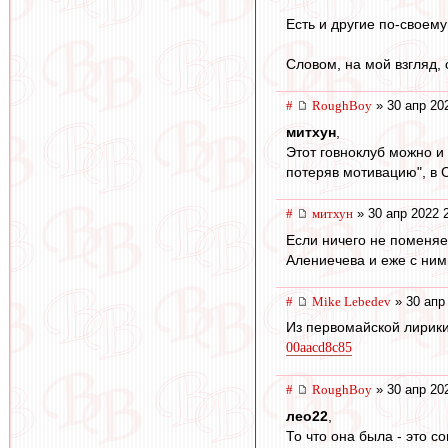
Есть и другие по-своем
Словом, на мой взгляд
#
RoughBoy
» 30 апр 20
митхун
,
Этот говноклуб можно и 
потеряв мотивацию", в 
#
митхун
» 30 апр 2022 
Если ничего не поменяе
Алениечева и еже с ним
#
Mike Lebedev
» 30 апр
Из первомайской лирики
00aacd8c85
#
RoughBoy
» 30 апр 20
лео22
,
То что она была - это 