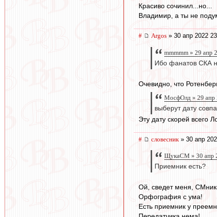
Красиво сочинил...но...
Владимир, а ты не подум
#
Argos
» 30 апр 2022 23
mmmmm » 29 апр 2
Ибо фанатов СКА на
Очевидно, что Ротенберг
МосфОлд » 29 апр 
выберут дату совпа
Эту дату скорей всего Ло
#
словесник
» 30 апр 202
ЩукаСМ » 30 апр 2
Приемник есть?
Ой, сведет меня, СМник
Орфография с ума!
Есть приемник у преемн
Передатчика нема!