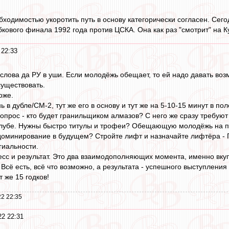
обходимостью укоротить путь в основу категорически согласен. Се
кового финала 1992 года против ЦСКА. Она как раз "смотрит" на Ку
 22:33
слова да РУ в уши. Если молодёжь обещает, то ей надо давать во
существовать.
оже.
ь в дубле/СМ-2, тут же его в основу и тут же на 5-10-15 минут в пол
прос - кто будет гранильщиком алмазов? С него же сразу требуют
 клубе. Нужны быстро титулы и трофеи? Обещающую молодёжь на п
 доминирование в будущем? Стройте лифт и назначайте лифтёра - ГТ
гиальности.
есс и результат. Это два взаимодополняющих момента, именно вкупе
ё есть, всё что возможно, а результата - успешного выступления г
т же 15 годков!
2 22:35
22 22:31