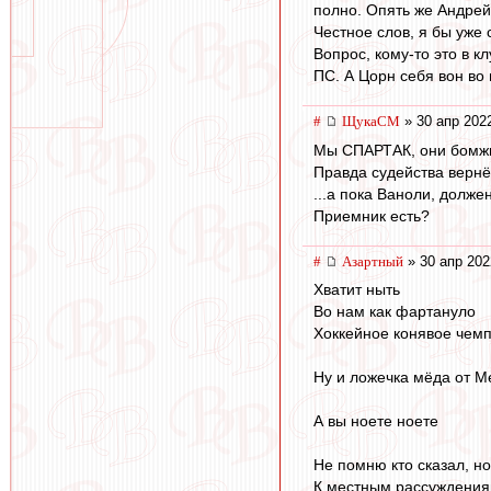
полно. Опять же Андрей
Честное слов, я бы уже 
Вопрос, кому-то это в 
ПС. А Цорн себя вон во 
#
ЩукаСМ
» 30 апр 202
Мы СПАРТАК, они бомжи
Правда судейства вернё
...а пока Ваноли, долже
Приемник есть?
#
Азартный
» 30 апр 202
Хватит ныть
Во нам как фартануло
Хоккейное конявое чем
Ну и ложечка мёда от М
А вы ноете ноете
Не помню кто сказал, н
К местным рассуждениям