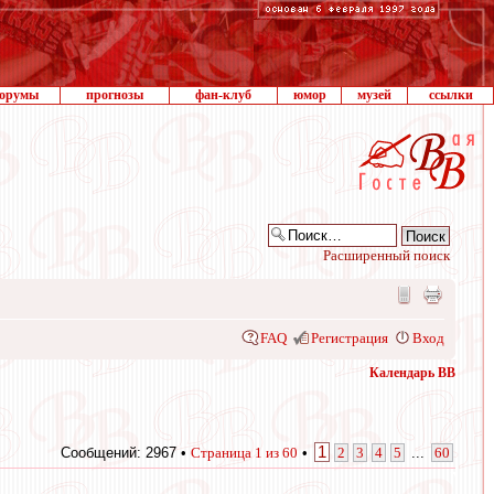
орумы
прогнозы
фан-клуб
юмор
музей
ссылки
Расширенный поиск
FAQ
Регистрация
Вход
Календарь ВВ
1
Сообщений: 2967 •
Страница
1
из
60
•
2
3
4
5
...
60