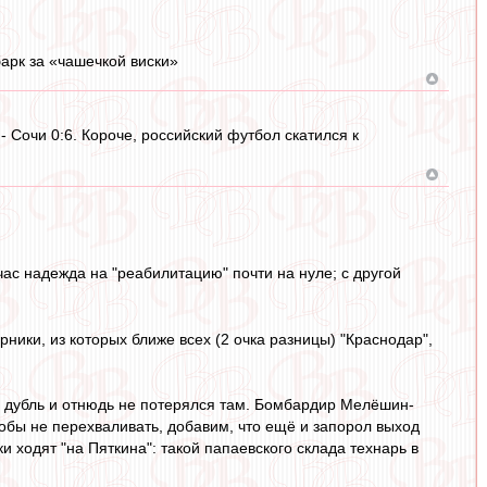
 барк за «чашечкой виски»
- Сочи 0:6. Короче, российский футбол скатился к
с надежда на "реабилитацию" почти на нуле; с другой
ники, из которых ближе всех (2 очка разницы) "Краснодар",
в дубль и отнюдь не потерялся там. Бомбардир Мелёшин-
тобы не перехваливать, добавим, что ещё и запорол выход
и ходят "на Пяткина": такой папаевского склада технарь в