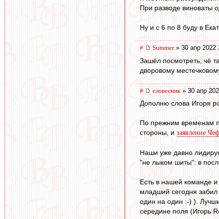
При разводе виноваты о
Ну и с 6 по 8 буду в Ек
#
Summer
» 30 апр 2022 
Зашёл посмотреть, чё та
дворовому местечковом
#
словесник
» 30 апр 202
Дополню слова Игоря po
По прежним временам по
стороны, и
заявление Че
Наши уже давно лидирую
"не лыком шиты": в пос
Есть в нашей команде и
младший сегодня забил 
один на один :-) ). Луч
середине поля (Игорь Ro