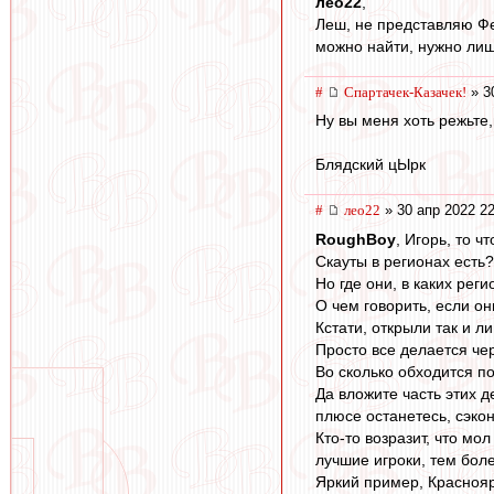
лео22
,
Леш, не представляю Фед
можно найти, нужно ли
#
Спартачек-Казачек!
» 3
Ну вы меня хоть режьте,
Блядский цЫрк
#
лео22
» 30 апр 2022 22
RoughBoy
, Игорь, то ч
Скауты в регионах есть?
Но где они, в каких рег
О чем говорить, если о
Кстати, открыли так и ли
Просто все делается че
Во сколько обходится п
Да вложите часть этих д
плюсе останетесь, сэкон
Кто-то возразит, что мо
лучшие игроки, тем бол
Яркий пример, Краснояр