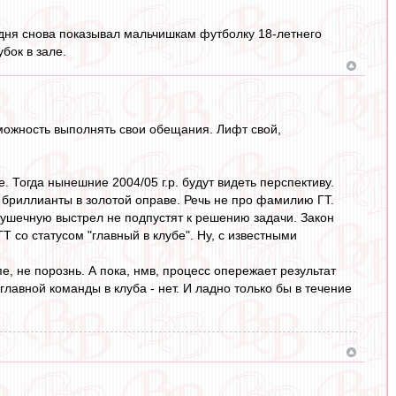
годня снова показывал мальчишкам футболку 18-летнего
бок в зале.
зможность выполнять свои обещания. Лифт свой,
е. Тогда нынешние 2004/05 г.р. будут видеть перспективу.
 бриллианты в золотой оправе. Речь не про фамилию ГТ.
ушечную выстрел не подпустят к решению задачи. Закон
 со статусом "главный в клубе". Ну, с известными
, не порознь. А пока, нмв, процесс опережает результат
лавной команды в клуба - нет. И ладно только бы в течение