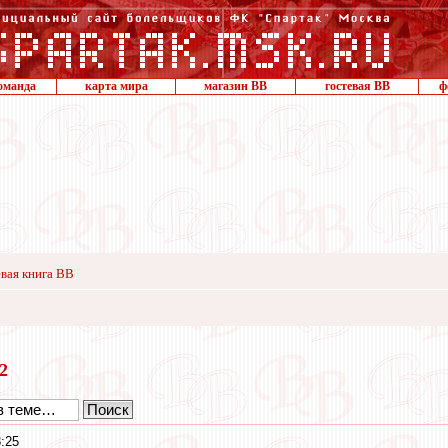
оманда
карта мира
магазин ВВ
гостевая ВВ
ф
вая книга ВВ
22
:25