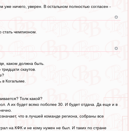
им уже ничего, уверен. В остальном полностью согласен -
о стать чемпионом.
иде, каком должна быть.
 тридцати скаутов.
ще?
ь в Когалыме.
шивается? Толк какой?
ол. А их будет всяко поболее 30. И будет отдача. Да еще и в
нечно.
означает, что в лучшей команде региона, собраны все
рал на КФК и не кому нужен не был. И таких по стране