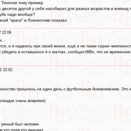
 Тихонов тому пример.
с десяток другой у себя насобирал для разных возрастов и команд 
клубе надо вообще?
всей "красе" в Локомотиве показал.
2 22:06
...
тся, и я надеюсь при своей жизни, ещё и не такие серии чемпионс
н убедить в оставшихся 4-х матчах, сообщестВВо, что не временник
2 22:02
пионство пришлось на один день с футбольным бомжомвским. Это 
елкадзе очень вовремя)
о умный был человек
 кто прав кто виноват