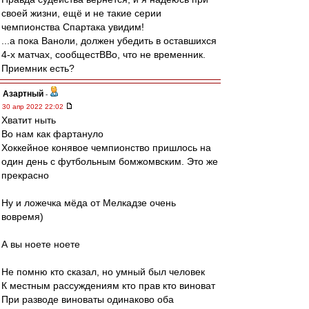
своей жизни, ещё и не такие серии
чемпионства Спартака увидим!
...а пока Ваноли, должен убедить в оставшихся
4-х матчах, сообщестВВо, что не временник.
Приемник есть?
Азартный
-
30 апр 2022 22:02
Хватит ныть
Во нам как фартануло
Хоккейное конявое чемпионство пришлось на
один день с футбольным бомжомвским. Это же
прекрасно
Ну и ложечка мёда от Мелкадзе очень
вовремя)
А вы ноете ноете
Не помню кто сказал, но умный был человек
К местным рассуждениям кто прав кто виноват
При разводе виноваты одинаково оба