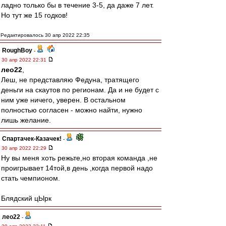
ладно только бы в течение 3-5, да даже 7 лет.
Но тут же 15 годков!
Редактировалось 30 апр 2022 22:35
RoughBoy
-
30 апр 2022 22:31
лео22
,
Леш, не представляю Федуна, тратящего
деньги на скаутов по регионам. Да и не будет с
ним уже ничего, уверен. В остальном
полностью согласен - можно найти, нужно
лишь желание.
Спартачек-Казачек!
-
30 апр 2022 22:29
Ну вы меня хоть режьте,но вторая команда ,не
проигрывает 14той,в день ,когда первой надо
стать чемпионом.
Блядский цЫрк
лео22
-