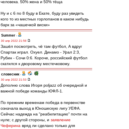
человека. 50% жена и 50% тёща
Ну и с 6 по 8 буду в Екате, буду раз увидеть
кого то из местных горлопанов в каком нибудь
барк за «чашечкой виски»
Summer
-
30 апр 2022 21:58
Зашёл посмотреть, чё там футбол, А вдруг
Спартак играл. Охуел. Динамо - Урал 2:3,
Рубин - Сочи 0:6. Короче, российский футбол
скатился к дворовому местечковому.
словесник
-
30 апр 2022 21:53
Дополню слова Игоря poljazz об очередной и
важной победе команды ЮФЛ-1.
По прежним временам победа в первенстве
означала выход в Юношескую лигу УЕФА.
Сейчас надежда на "реабилитацию" почти на
нуле; с другой стороны, и
заявление
Чеферина
вряд ли сделано только для