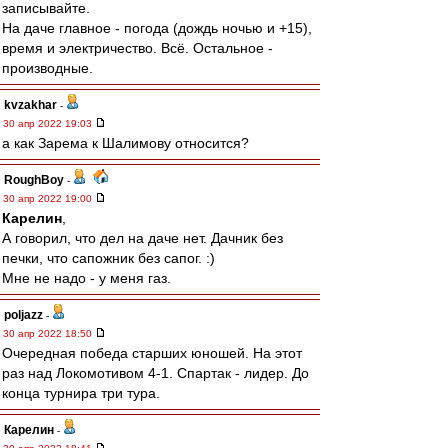
записывайте.
На даче главное - погода (дождь ночью и +15),
время и электричество. Всё. Остальное -
производные.
kvzakhar
-
30 апр 2022 19:03
а как Зарема к Шалимову относится?
RoughBoy
-
30 апр 2022 19:00
Карелин
,
А говорил, что дел на даче нет. Дачник без
печки, что сапожник без сапог. :)
Мне не надо - у меня газ.
poljazz
-
30 апр 2022 18:50
Очередная победа старших юношей. На этот
раз над Локомотивом 4-1. Спартак - лидер. До
конца турнира три тура.
Карелин
-