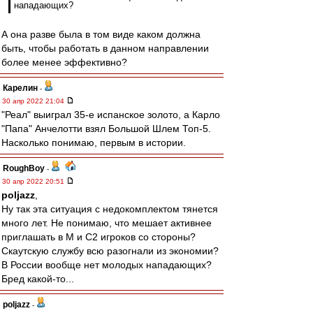
нападающих?
А она разве была в том виде каком должна
быть, чтобы работать в данном направлении
более менее эффективно?
Карелин
-
30 апр 2022 21:04
"Реал" выиграл 35-е испанское золото, а Карло
"Папа" Анчелотти взял Большой Шлем Топ-5.
Насколько понимаю, первым в истории.
RoughBoy
-
30 апр 2022 20:51
poljazz
,
Ну так эта ситуация с недокомплектом тянется
много лет. Не понимаю, что мешает активнее
приглашать в М и С2 игроков со стороны?
Скаутскую службу всю разогнали из экономии?
В России вообще нет молодых нападающих?
Бред какой-то...
poljazz
-