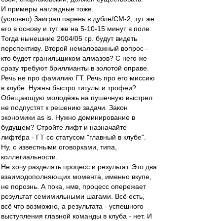
И примеры наглядные тоже.
(условно) Заиграл парень в дубле/СМ-2, тут же
его в основу и тут же на 5-10-15 минут в поле.
Тогда нынешние 2004/05 г.р. будут видеть
перспективу. Второй немаловажный вопрос -
кто будет гранильщиком алмазов? С него же
сразу требуют бриллианты в золотой оправе.
Речь не про фамилию ГТ. Речь про его миссию
в клубе. Нужны быстро титулы и трофеи?
Обещающую молодёжь на пушечную выстрел
не подпустят к решению задачи. Закон
экономики as is. Нужно доминирование в
будущем? Стройте лифт и назначайте
лифтёра - ГТ со статусом "главный в клубе".
Ну, с известными оговорками, типа,
коллегиальности.
Не хочу разделять процесс и результат. Это два
взаимодополняющих момента, именно вкупе,
не порознь. А пока, нмв, процесс опережает
результат семимильными шагами. Всё есть,
всё что возможно, а результата - успешного
выступления главной команды в клуба - нет. И