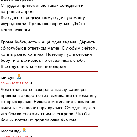
С трудом припоминаю такой холодный и
ветряный апрель.
Всю давно предвкушаемую дачную мангу
изуродовали..Пришлось вернуться. Дайте
тепла, изверги.
Кроме Кубка, есть и ещё одна задача. Дёрнуть
сб-голубых в ответном матче. С любым счётом,
хоть в ранге, хоть как. Поэтому пусть сегодня
берут и отваливают, не отсвечивая, снхб..
В следующем сезоне поговорим.
митхун
-
30 апр 2022 17:30
Чем отличаются закоренелые аутсайдеры,
привыкшие бороться за выживании от команд у
которых кризис. Никакая мотивация и желание
выжить не спасает при кризисе.Сегодня нужно
что бомжи слохами вничью сыграли. Что бы
бомжи потом не дарили очки Химкам.
МосфОлд
-
30 апр 2022 17:16