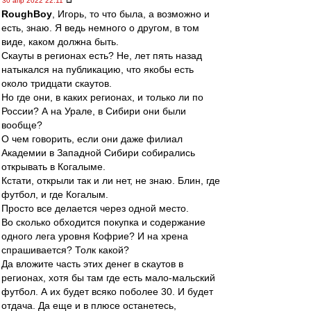
30 апр 2022 22:11
RoughBoy
, Игорь, то что была, а возможно и
есть, знаю. Я ведь немного о другом, в том
виде, каком должна быть.
Скауты в регионах есть? Не, лет пять назад
натыкался на публикацию, что якобы есть
около тридцати скаутов.
Но где они, в каких регионах, и только ли по
России? А на Урале, в Сибири они были
вообще?
О чем говорить, если они даже филиал
Академии в Западной Сибири собирались
открывать в Когалыме.
Кстати, открыли так и ли нет, не знаю. Блин, где
футбол, и где Когалым.
Просто все делается через одной место.
Во сколько обходится покупка и содержание
одного лега уровня Кофрие? И на хрена
спрашивается? Толк какой?
Да вложите часть этих денег в скаутов в
регионах, хотя бы там где есть мало-мальский
футбол. А их будет всяко поболее 30. И будет
отдача. Да еще и в плюсе останетесь,