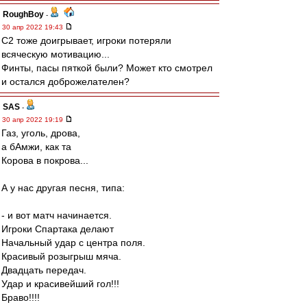
RoughBoy
-
30 апр 2022 19:43
С2 тоже доигрывает, игроки потеряли
всяческую мотивацию...
Финты, пасы пяткой были? Может кто смотрел
и остался доброжелателен?
SAS
-
30 апр 2022 19:19
Газ, уголь, дрова,
а бАмжи, как та
Корова в покрова...
А у нас другая песня, типа:
- и вот матч начинается.
Игроки Спартака делают
Начальный удар с центра поля.
Красивый розыгрыш мяча.
Двадцать передач.
Удар и красивейший гол!!!
Браво!!!!