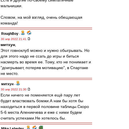
Есть и другие по-своему симпатичные
мальчишки.
Словом, на мой взгляд, очень обещающая
команда!
RoughBoy
-
30 апр 2022 21:41
митхун
,
Этот говноклуб можно и нужно обыгрывать. Но
для этого надо не ссать до игры и биться
насмерть во время ее. Тому, кто не понимает и
"доигрывает, потеряв мотивацию", в Спартаке
не место.
митхун
-
30 апр 2022 21:30
Если ничего не поменяется ещё пару лет
будет властвовать бомжи.А нам бы хотя бы
находиться в первой половине таблицы.Скоро
5-6 места Алениечева и еже с ними будем
считать успехами.Не хотелось бы.
Mike Lebedev
-