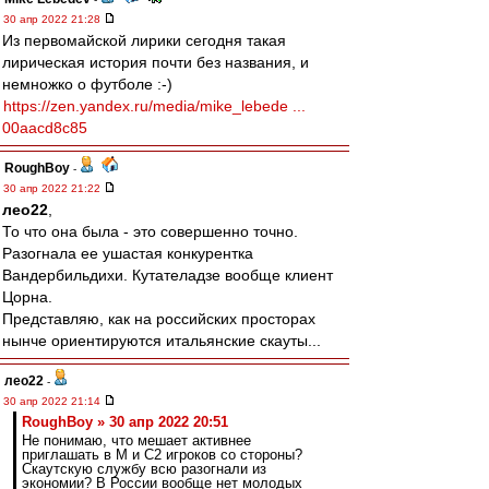
30 апр 2022 21:28
Из первомайской лирики сегодня такая
лирическая история почти без названия, и
немножко о футболе :-)
https://zen.yandex.ru/media/mike_lebede ...
00aacd8c85
RoughBoy
-
30 апр 2022 21:22
лео22
,
То что она была - это совершенно точно.
Разогнала ее ушастая конкурентка
Вандербильдихи. Кутателадзе вообще клиент
Цорна.
Представляю, как на российских просторах
нынче ориентируются итальянские скауты...
лео22
-
30 апр 2022 21:14
RoughBoy » 30 апр 2022 20:51
Не понимаю, что мешает активнее
приглашать в М и С2 игроков со стороны?
Скаутскую службу всю разогнали из
экономии? В России вообще нет молодых