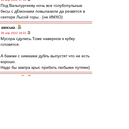
Под Вальпургиеву ночь все голубопульные
бесы с дЕмонами повылазили да резвятся в
секторе Лысой горы...(не ИМХО)
авоська
-
30 апр 2022 16:01
Мусора сдулись.Тоже наверное к кубку
готовятся.
А бамжи с химками дубль выпустят что не есть
корошо.
Надо бы завтра крыс прибить любыми путями)
RoughBoy
-
30 апр 2022 15:51
Хорошо, что с Аналией в Анале не играть...
митхун
-
30 апр 2022 15:44
mp » 30 апр 2022 15:31
А нам вроде с Уралом скоро играть в Урале?)
Это не очень принципиально. Урал и Химки