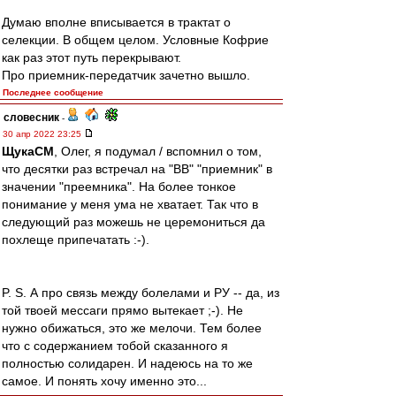
Думаю вполне вписывается в трактат о
селекции. В общем целом. Условные Кофрие
как раз этот путь перекрывают.
Про приемник-передатчик зачетно вышло.
Последнее сообщение
словесник
-
30 апр 2022 23:25
ЩукаСМ
, Олег, я подумал / вспомнил о том,
что десятки раз встречал на "ВВ" "приемник" в
значении "преемника". На более тонкое
понимание у меня ума не хватает. Так что в
следующий раз можешь не церемониться да
похлеще припечатать :-).
P. S. А про связь между болелами и РУ -- да, из
той твоей мессаги прямо вытекает ;-). Не
нужно обижаться, это же мелочи. Тем более
что с содержанием тобой сказанного я
полностью солидарен. И надеюсь на то же
самое. И понять хочу именно это...