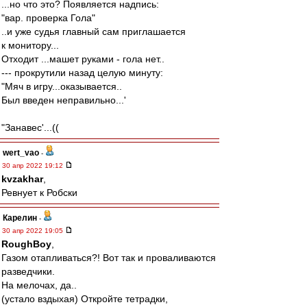
...но что это? Появляется надпись:
"вар. проверка Гола"
..и уже судья главный сам приглашается
к монитору...
Отходит ...машет руками - гола нет..
--- прокрутили назад целую минуту:
"Мяч в игру...оказывается..
Был введен неправильно...'
"Занавес'...((
wert_vao
-
30 апр 2022 19:12
kvzakhar
,
Ревнует к Робски
Карелин
-
30 апр 2022 19:05
RoughBoy
,
Газом отапливаться?! Вот так и проваливаются
разведчики.
На мелочах, да..
(устало вздыхая) Откройте тетрадки,