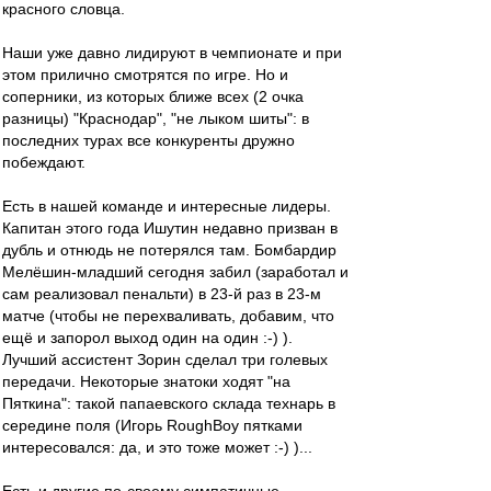
красного словца.
Наши уже давно лидируют в чемпионате и при
этом прилично смотрятся по игре. Но и
соперники, из которых ближе всех (2 очка
разницы) "Краснодар", "не лыком шиты": в
последних турах все конкуренты дружно
побеждают.
Есть в нашей команде и интересные лидеры.
Капитан этого года Ишутин недавно призван в
дубль и отнюдь не потерялся там. Бомбардир
Мелёшин-младший сегодня забил (заработал и
сам реализовал пенальти) в 23-й раз в 23-м
матче (чтобы не перехваливать, добавим, что
ещё и запорол выход один на один :-) ).
Лучший ассистент Зорин сделал три голевых
передачи. Некоторые знатоки ходят "на
Пяткина": такой папаевского склада технарь в
середине поля (Игорь RoughBoy пятками
интересовался: да, и это тоже может :-) )...