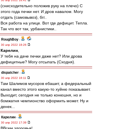
30 апр 2022 18:41
(снисходительно положив руку на плечо) С
этого года печки нет. И дров навалом. Могу
отдать (самовывоз), бгг..
Вся работа на улице. Вот где дефицит. Тепла.
Так что вот так, урбанистики..
RoughBoy
-
30 апр 2022 18:26
Карелин
,
У тебя на даче печки даже нет? Или дрова
дефицитные? Могу отсыпать (Сходня).
dispatcher
-
30 апр 2022 18:11
Там Шалимов мусоров ебашит, а федеральный
канал вместо этого какую-то хуйню показывает.
Выходит, сегодня не только конюшня, но и
бомжатня чемпионство оформить может. Ну и
денек...
Карелин
-
30 апр 2022 17:39
ВВсем здоровья!