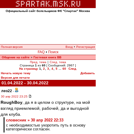
Официальный сайт болельщиков ФК "Спартак" Москва
Полная версия
Вход
•
Регистрация
FAQ
•
Поиск
Общение на сайте
Гостевая книга ВВ
»
Пред. тема
|
След. тема
Страница
1
из
60
[ Сообщений: 2967 ]
На страницу
1
,
2
,
3
,
4
,
5
...
60
След.
Начать новую тему
Добавить
Версия для печати
01.04.2022 - 30.04.2022
лео22
-
30 апр 2022 23:25
RoughBoy
, да я в целом о структуре, на мой
взгляд приемлемой, рабочей, да и выгодной
для клуба.
словесник » 30 апр 2022 22:33
с необходимостью укоротить путь в основу
категорически согласен.