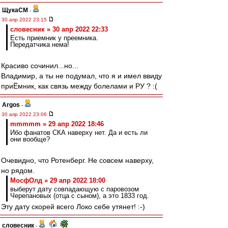
ЩукаСМ
-
30 апр 2022 23:15
словесник » 30 апр 2022 22:33
Есть приемник у преемника.
Передатчика нема!
Красиво сочинил...но...
Владимир, а ты не подумал, что я и имел ввиду
приЁмник, как связь между болелами и РУ ? :(
Argos
-
30 апр 2022 23:06
mmmmm » 29 апр 2022 18:46
Ибо фанатов СКА наверху нет. Да и есть ли
они вообще?
Очевидно, что Ротенберг. Не совсем наверху,
но рядом.
МосфОлд » 29 апр 2022 18:00
выберут дату совпадающую с паровозом
Черепановых (отца с сыном), а это 1833 год.
Эту дату скорей всего Локо себе утянет! :-)
словесник
-