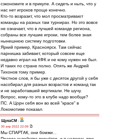
сэкономите и в прикупе. А сидеть и ныть, что у
нас нет игроков проще конечно.
Кто-то возразит, что мол просматривают
команды на разных там турнирах. Но это вовсе
не означает, что в лучшей команде региона,
собраны все лучшие игроки, тем более зная
нынешнюю систему подготовки.
Яркий пример, Красноярск. Там сейчас
парнишка забивает, который совсем еще
недавно играл на КФК и не кому нужен не был.
И таких по стране полно. Опять же Андрей
Тихонов тому пример.
Честное слов, я бы уже с десяток другой у себя
насобирал для разных возрастов и команд так
и не заработавшей вертикали. Не шучу.
Вопрос, кому-то это в клубе надо вообще?
ПС. А Цорн себя вон во всей "красе" в
Локомотиве показал.
ЩукаСМ
-
30 апр 2022 22:06
Мы СПАРТАК, они бомжи...
Правда судейства вернётся, и я надеюсь при