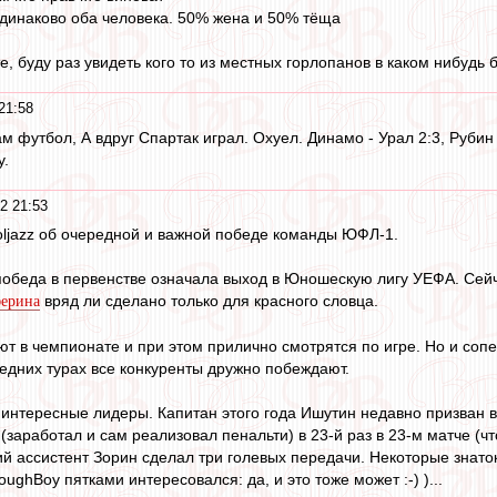
динаково оба человека. 50% жена и 50% тёща
ате, буду раз увидеть кого то из местных горлопанов в каком нибудь
21:58
м футбол, А вдруг Спартак играл. Охуел. Динамо - Урал 2:3, Рубин 
у.
2 21:53
ljazz об очередной и важной победе команды ЮФЛ-1.
беда в первенстве означала выход в Юношескую лигу УЕФА. Сейча
вряд ли сделано только для красного словца.
ферина
т в чемпионате и при этом прилично смотрятся по игре. Но и сопер
ледних турах все конкуренты дружно побеждают.
 интересные лидеры. Капитан этого года Ишутин недавно призван 
(заработал и сам реализовал пенальти) в 23-й раз в 23-м матче (ч
ший ассистент Зорин сделал три голевых передачи. Некоторые знаток
ughBoy пятками интересовался: да, и это тоже может :-) )...