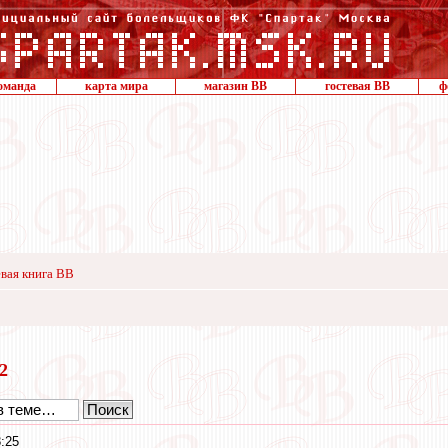
оманда
карта мира
магазин ВВ
гостевая ВВ
ф
вая книга ВВ
22
:25