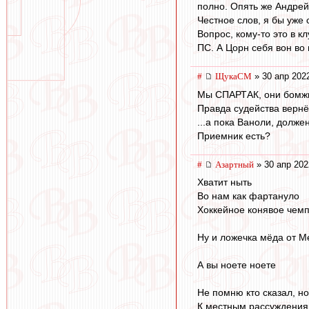
полно. Опять же Андрей
Честное слов, я бы уже 
Вопрос, кому-то это в 
ПС. А Цорн себя вон во 
#
ЩукаСМ
» 30 апр 202
Мы СПАРТАК, они бомжи
Правда судейства вернё
...а пока Ваноли, долже
Приемник есть?
#
Азартный
» 30 апр 202
Хватит ныть
Во нам как фартануло
Хоккейное конявое чем
Ну и ложечка мёда от М
А вы ноете ноете
Не помню кто сказал, н
К местным рассуждениям