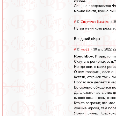
лео22
,
Леш, не представляю Фед
можно найти, нужно ли
#
Спартачек-Казачек!
» 3
Ну вы меня хоть режьте,
Блядский цЫрк
#
лео22
» 30 апр 2022 22
RoughBoy
, Игорь, то ч
Скауты в регионах есть?
Но где они, в каких рег
О чем говорить, если о
Кстати, открыли так и ли
Просто все делается че
Во сколько обходится п
Да вложите часть этих д
плюсе останетесь, сэкон
Кто-то возразит, что мо
лучшие игроки, тем бол
Яркий пример, Краснояр