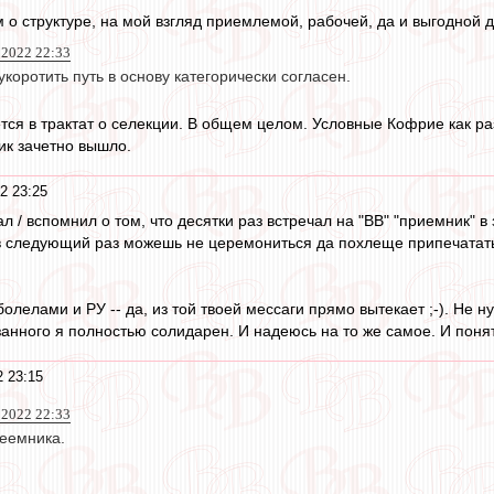
ом о структуре, на мой взгляд приемлемой, рабочей, да и выгодной д
 2022 22:33
коротить путь в основу категорически согласен.
ся в трактат о селекции. В общем целом. Условные Кофрие как раз
ик зачетно вышло.
2 23:25
мал / вспомнил о том, что десятки раз встречал на "ВВ" "приемник"
о в следующий раз можешь не церемониться да похлеще припечатать 
 болелами и РУ -- да, из той твоей мессаги прямо вытекает ;-). Не 
анного я полностью солидарен. И надеюсь на то же самое. И понять
2 23:15
 2022 22:33
реемника.