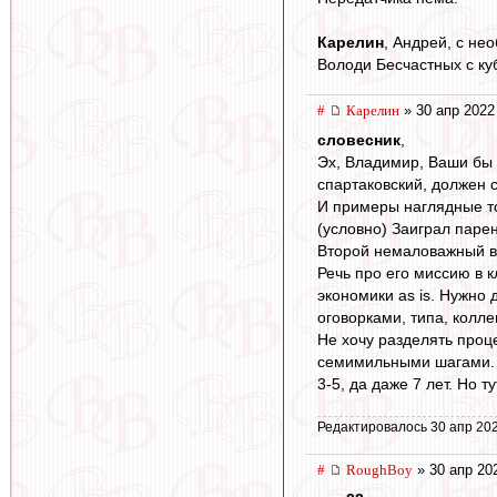
Карелин
, Андрей, с не
Володи Бесчастных с куб
#
Карелин
» 30 апр 2022
словесник
,
Эх, Владимир, Ваши бы 
спартаковский, должен 
И примеры наглядные т
(условно) Заиграл парен
Второй немаловажный во
Речь про его миссию в
экономики as is. Нужно
оговорками, типа, колле
Не хочу разделять проц
семимильными шагами. Вс
3-5, да даже 7 лет. Но ту
Редактировалось 30 апр 202
#
RoughBoy
» 30 апр 20