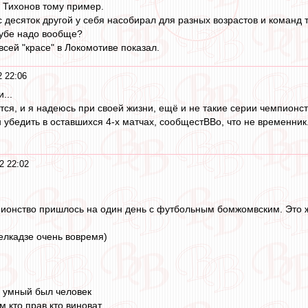
 Тихонов тому пример.
с десяток другой у себя насобирал для разных возрастов и команд 
клубе надо вообще?
всей "красе" в Локомотиве показал.
2 22:06
...
тся, и я надеюсь при своей жизни, ещё и не такие серии чемпионс
н убедить в оставшихся 4-х матчах, сообщестВВо, что не временник
2 22:02
пионство пришлось на один день с футбольным бомжомвским. Это 
елкадзе очень вовремя)
о умный был человек
 кто прав кто виноват