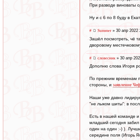
При разводе виноваты о
Ну и с 6 по 8 буду в Ек
#
Summer
» 30 апр 2022 
Зашёл посмотреть, чё та
дворовому местечковом
#
словесник
» 30 апр 202
Дополню слова Игоря po
По прежним временам по
стороны, и
заявление Че
Наши уже давно лидирую
"не лыком шиты": в пос
Есть в нашей команде и
младший сегодня забил 
один на один :-) ). Луч
середине поля (Игорь Ro