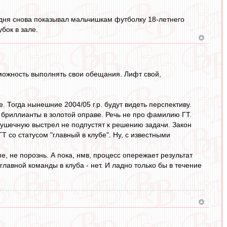
годня снова показывал мальчишкам футболку 18-летнего
бок в зале.
зможность выполнять свои обещания. Лифт свой,
е. Тогда нынешние 2004/05 г.р. будут видеть перспективу.
 бриллианты в золотой оправе. Речь не про фамилию ГТ.
ушечную выстрел не подпустят к решению задачи. Закон
 со статусом "главный в клубе". Ну, с известными
, не порознь. А пока, нмв, процесс опережает результат
лавной команды в клуба - нет. И ладно только бы в течение