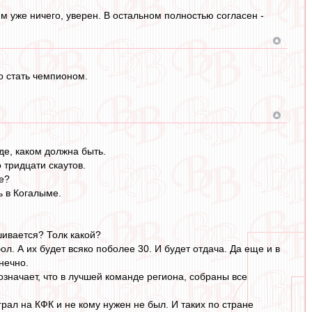
им уже ничего, уверен. В остальном полностью согласен -
о стать чемпионом.
иде, каком должна быть.
 тридцати скаутов.
ще?
ь в Когалыме.
шивается? Толк какой?
ол. А их будет всяко поболее 30. И будет отдача. Да еще и в
нечно.
означает, что в лучшей команде региона, собраны все
рал на КФК и не кому нужен не был. И таких по стране