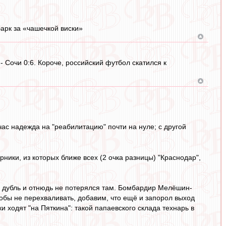
 барк за «чашечкой виски»
- Сочи 0:6. Короче, российский футбол скатился к
с надежда на "реабилитацию" почти на нуле; с другой
ники, из которых ближе всех (2 очка разницы) "Краснодар",
в дубль и отнюдь не потерялся там. Бомбардир Мелёшин-
тобы не перехваливать, добавим, что ещё и запорол выход
и ходят "на Пяткина": такой папаевского склада технарь в