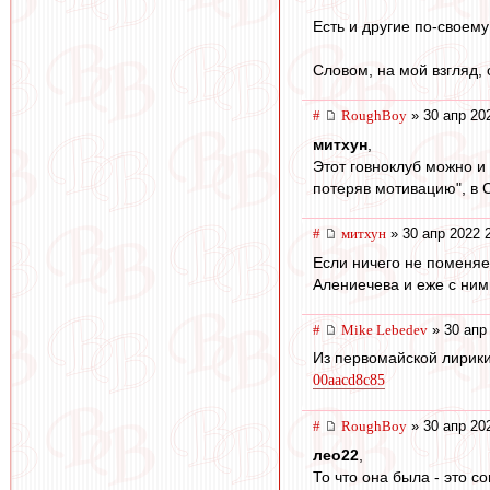
Есть и другие по-своем
Словом, на мой взгляд
#
RoughBoy
» 30 апр 20
митхун
,
Этот говноклуб можно и 
потеряв мотивацию", в 
#
митхун
» 30 апр 2022 
Если ничего не поменяе
Алениечева и еже с ним
#
Mike Lebedev
» 30 апр
Из первомайской лирики
00aacd8c85
#
RoughBoy
» 30 апр 20
лео22
,
То что она была - это 