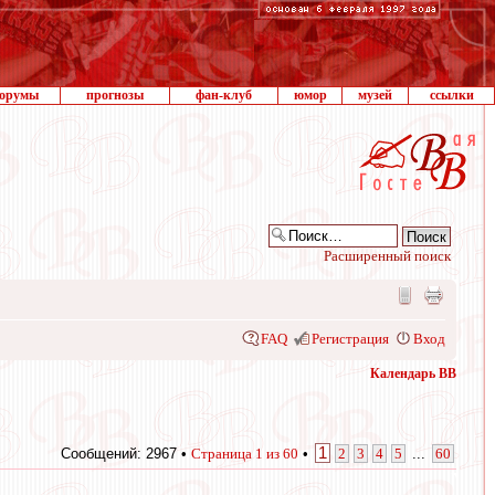
орумы
прогнозы
фан-клуб
юмор
музей
ссылки
Расширенный поиск
FAQ
Регистрация
Вход
Календарь ВВ
1
Сообщений: 2967 •
Страница
1
из
60
•
2
3
4
5
...
60