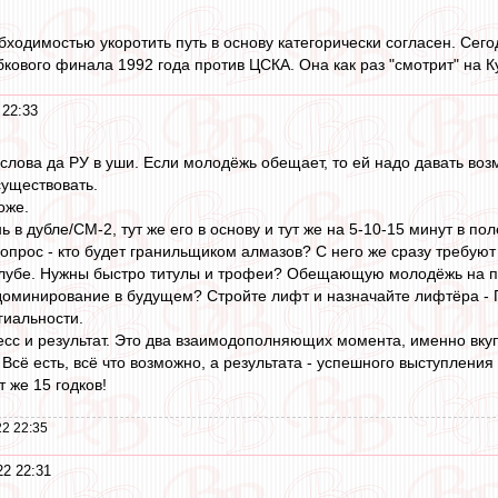
обходимостью укоротить путь в основу категорически согласен. Се
кового финала 1992 года против ЦСКА. Она как раз "смотрит" на Ку
 22:33
слова да РУ в уши. Если молодёжь обещает, то ей надо давать во
существовать.
оже.
ь в дубле/СМ-2, тут же его в основу и тут же на 5-10-15 минут в пол
прос - кто будет гранильщиком алмазов? С него же сразу требуют
 клубе. Нужны быстро титулы и трофеи? Обещающую молодёжь на п
 доминирование в будущем? Стройте лифт и назначайте лифтёра - ГТ
гиальности.
есс и результат. Это два взаимодополняющих момента, именно вкупе
ё есть, всё что возможно, а результата - успешного выступления г
т же 15 годков!
2 22:35
22 22:31