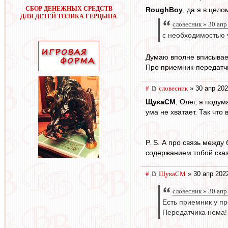
СБОР ДЕНЕЖНЫХ СРЕДСТВ
RoughBoy
, да я в цел
ДЛЯ ДЕТЕЙ ТОЛИКА ГЕРЦЫНА
словесник » 30 апр
с необходимостью у
Думаю вполне вписывает
Про приемник-передатч
#
словесник
» 30 апр 202
ЩукаСМ
, Олег, я поду
ума не хватает. Так чт
P. S. А про связь между
содержанием тобой сказ
#
ЩукаСМ
» 30 апр 202
словесник » 30 апр
Есть приемник у п
Передатчика нема!