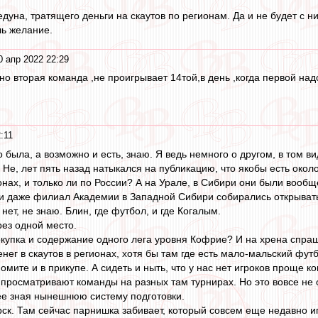
уна, тратящего деньги на скаутов по регионам. Да и не будет с н
шь желание.
0 апр 2022 22:29
но вторая команда ,не проигрывает 14той,в день ,когда первой над
:11
то была, а возможно и есть, знаю. Я ведь немного о другом, в том в
 Не, лет пять назад натыкался на публикацию, что якобы есть около
ионах, и только ли по России? А на Урале, в Сибири они были вооб
ни даже филиал Академии в Западной Сибири собирались открыват
 нет, не знаю. Блин, где футбол, и где Когалым.
рез одной место.
окупка и содержание одного лега уровня Кофрие? И на хрена спра
енег в скаутов в регионах, хотя бы там где есть мало-мальский футб
омите и в прикупе. А сидеть и ныть, что у нас нет игроков проще ко
л просматривают команды на разных там турнирах. Но это вовсе не 
ее зная нынешнюю систему подготовки.
ск. Там сейчас парнишка забивает, который совсем еще недавно иг