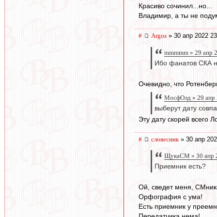
Красиво сочинил...но...
Владимир, а ты не подум
#
Argos
» 30 апр 2022 23
mmmmm » 29 апр 2
Ибо фанатов СКА на
Очевидно, что Ротенберг
МосфОлд » 29 апр 
выберут дату совпа
Эту дату скорей всего Ло
#
словесник
» 30 апр 202
ЩукаСМ » 30 апр 2
Приемник есть?
Ой, сведет меня, СМник
Орфография с ума!
Есть приемник у преемн
Передатчика нема!