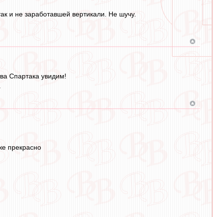
так и не заработавшей вертикали. Не шучу.
тва Спартака увидим!
.
же прекрасно