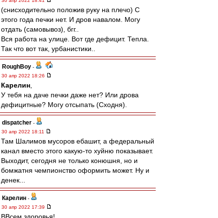
30 апр 2022 18:41
(снисходительно положив руку на плечо) С
этого года печки нет. И дров навалом. Могу
отдать (самовывоз), бгг..
Вся работа на улице. Вот где дефицит. Тепла.
Так что вот так, урбанистики..
RoughBoy
-
30 апр 2022 18:26
Карелин
,
У тебя на даче печки даже нет? Или дрова
дефицитные? Могу отсыпать (Сходня).
dispatcher
-
30 апр 2022 18:11
Там Шалимов мусоров ебашит, а федеральный
канал вместо этого какую-то хуйню показывает.
Выходит, сегодня не только конюшня, но и
бомжатня чемпионство оформить может. Ну и
денек...
Карелин
-
30 апр 2022 17:39
ВВсем здоровья!