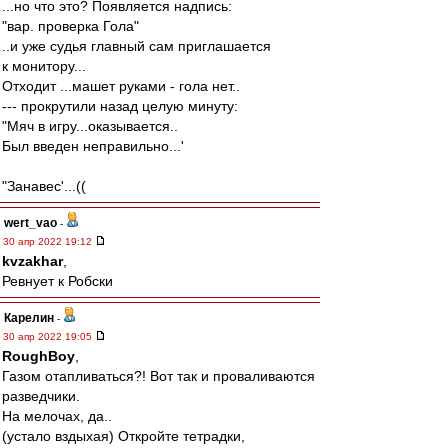
...но что это? Появляется надпись:
"вар. проверка Гола"
..и уже судья главный сам приглашается
к монитору...
Отходит ...машет руками - гола нет..
--- прокрутили назад целую минуту:
"Мяч в игру...оказывается..
Был введен неправильно...'
"Занавес'...((
wert_vao
-
30 апр 2022 19:12
kvzakhar
,
Ревнует к Робски
Карелин
-
30 апр 2022 19:05
RoughBoy
,
Газом отапливаться?! Вот так и проваливаются
разведчики.
На мелочах, да..
(устало вздыхая) Откройте тетрадки,