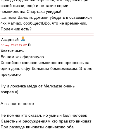
своей жизни, ещё и не такие серии
чемпионства Спартака увидим!
...а пока Ваноли, должен убедить в оставшихся
4-х матчах, сообщестВВо, что не временник.
Приемник есть?
Азартный
-
30 апр 2022 22:02
Хватит ныть
Во нам как фартануло
Хоккейное конявое чемпионство пришлось на
один день с футбольным бомжомвским. Это же
прекрасно
Ну и ложечка мёда от Мелкадзе очень
вовремя)
А вы ноете ноете
Не помню кто сказал, но умный был человек
К местным рассуждениям кто прав кто виноват
При разводе виноваты одинаково оба