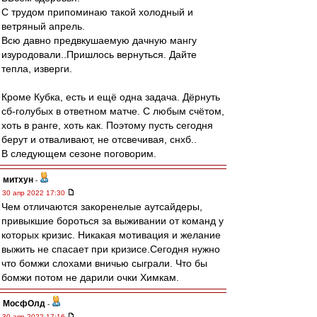
С трудом припоминаю такой холодный и
ветряный апрель.
Всю давно предвкушаемую дачную мангу
изуродовали..Пришлось вернуться. Дайте
тепла, изверги.
Кроме Кубка, есть и ещё одна задача. Дёрнуть
сб-голубых в ответном матче. С любым счётом,
хоть в ранге, хоть как. Поэтому пусть сегодня
берут и отваливают, не отсвечивая, снхб..
В следующем сезоне поговорим.
митхун
-
30 апр 2022 17:30
Чем отличаются закоренелые аутсайдеры,
привыкшие бороться за выживании от команд у
которых кризис. Никакая мотивация и желание
выжить не спасает при кризисе.Сегодня нужно
что бомжи слохами вничью сыграли. Что бы
бомжи потом не дарили очки Химкам.
МосфОлд
-
30 апр 2022 17:16