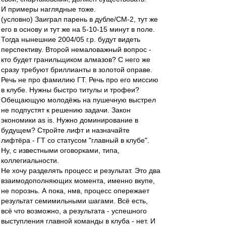
И примеры наглядные тоже.
(условно) Заиграл парень в дубле/СМ-2, тут же
его в основу и тут же на 5-10-15 минут в поле.
Тогда нынешние 2004/05 г.р. будут видеть
перспективу. Второй немаловажный вопрос -
кто будет гранильщиком алмазов? С него же
сразу требуют бриллианты в золотой оправе.
Речь не про фамилию ГТ. Речь про его миссию
в клубе. Нужны быстро титулы и трофеи?
Обещающую молодёжь на пушечную выстрел
не подпустят к решению задачи. Закон
экономики as is. Нужно доминирование в
будущем? Стройте лифт и назначайте
лифтёра - ГТ со статусом "главный в клубе".
Ну, с известными оговорками, типа,
коллегиальности.
Не хочу разделять процесс и результат. Это два
взаимодополняющих момента, именно вкупе,
не порознь. А пока, нмв, процесс опережает
результат семимильными шагами. Всё есть,
всё что возможно, а результата - успешного
выступления главной команды в клуба - нет. И