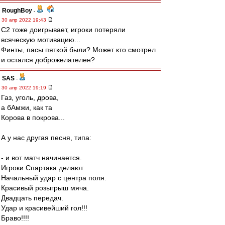
RoughBoy
-
30 апр 2022 19:43
С2 тоже доигрывает, игроки потеряли
всяческую мотивацию...
Финты, пасы пяткой были? Может кто смотрел
и остался доброжелателен?
SAS
-
30 апр 2022 19:19
Газ, уголь, дрова,
а бАмжи, как та
Корова в покрова...
А у нас другая песня, типа:
- и вот матч начинается.
Игроки Спартака делают
Начальный удар с центра поля.
Красивый розыгрыш мяча.
Двадцать передач.
Удар и красивейший гол!!!
Браво!!!!