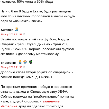
человека. 50% жена и 50% тёща
Ну и с 6 по 8 буду в Екате, буду раз увидеть
кого то из местных горлопанов в каком нибудь
барк за «чашечкой виски»
Summer
-
30 апр 2022 21:58
Зашёл посмотреть, чё там футбол, А вдруг
Спартак играл. Охуел. Динамо - Урал 2:3,
Рубин - Сочи 0:6. Короче, российский футбол
скатился к дворовому местечковому.
словесник
-
30 апр 2022 21:53
Дополню слова Игоря poljazz об очередной и
важной победе команды ЮФЛ-1.
По прежним временам победа в первенстве
означала выход в Юношескую лигу УЕФА.
Сейчас надежда на "реабилитацию" почти на
нуле; с другой стороны, и
заявление
Чеферина
вряд ли сделано только для