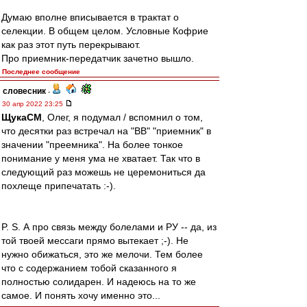
Думаю вполне вписывается в трактат о
селекции. В общем целом. Условные Кофрие
как раз этот путь перекрывают.
Про приемник-передатчик зачетно вышло.
Последнее сообщение
словесник
-
30 апр 2022 23:25
ЩукаСМ
, Олег, я подумал / вспомнил о том,
что десятки раз встречал на "ВВ" "приемник" в
значении "преемника". На более тонкое
понимание у меня ума не хватает. Так что в
следующий раз можешь не церемониться да
похлеще припечатать :-).
P. S. А про связь между болелами и РУ -- да, из
той твоей мессаги прямо вытекает ;-). Не
нужно обижаться, это же мелочи. Тем более
что с содержанием тобой сказанного я
полностью солидарен. И надеюсь на то же
самое. И понять хочу именно это...