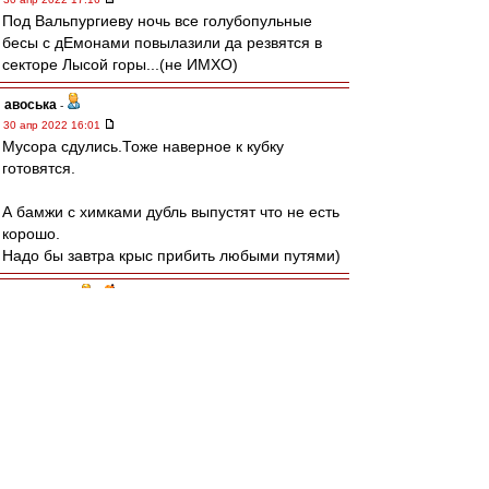
Под Вальпургиеву ночь все голубопульные
бесы с дЕмонами повылазили да резвятся в
секторе Лысой горы...(не ИМХО)
авоська
-
30 апр 2022 16:01
Мусора сдулись.Тоже наверное к кубку
готовятся.
А бамжи с химками дубль выпустят что не есть
корошо.
Надо бы завтра крыс прибить любыми путями)
RoughBoy
-
30 апр 2022 15:51
Хорошо, что с Аналией в Анале не играть...
митхун
-
30 апр 2022 15:44
mp » 30 апр 2022 15:31
А нам вроде с Уралом скоро играть в Урале?)
Это не очень принципиально. Урал и Химки