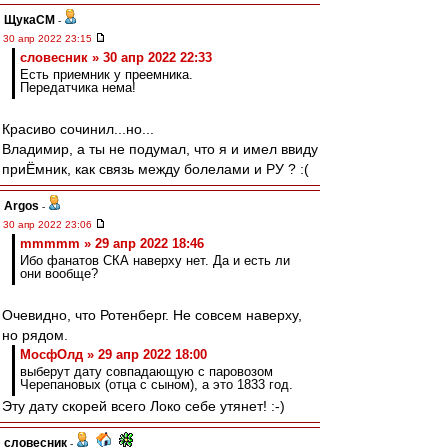
ЩукаСМ
-
30 апр 2022 23:15
словесник » 30 апр 2022 22:33
Есть приемник у преемника.
Передатчика нема!
Красиво сочинил...но...
Владимир, а ты не подумал, что я и имел ввиду
приЁмник, как связь между болелами и РУ ? :(
Argos
-
30 апр 2022 23:06
mmmmm » 29 апр 2022 18:46
Ибо фанатов СКА наверху нет. Да и есть ли
они вообще?
Очевидно, что Ротенберг. Не совсем наверху,
но рядом.
МосфОлд » 29 апр 2022 18:00
выберут дату совпадающую с паровозом
Черепановых (отца с сыном), а это 1833 год.
Эту дату скорей всего Локо себе утянет! :-)
словесник
-