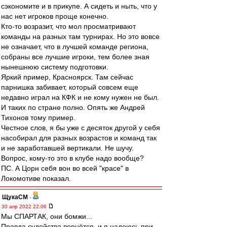
сэкономите и в прикупе. А сидеть и ныть, что у
нас нет игроков проще конечно.
Кто-то возразит, что мол просматривают
команды на разных там турнирах. Но это вовсе
не означает, что в лучшей команде региона,
собраны все лучшие игроки, тем более зная
нынешнюю систему подготовки.
Яркий пример, Красноярск. Там сейчас
парнишка забивает, который совсем еще
недавно играл на КФК и не кому нужен не был.
И таких по стране полно. Опять же Андрей
Тихонов тому пример.
Честное слов, я бы уже с десяток другой у себя
насобирал для разных возрастов и команд так
и не заработавшей вертикали. Не шучу.
Вопрос, кому-то это в клубе надо вообще?
ПС. А Цорн себя вон во всей "красе" в
Локомотиве показал.
ЩукаСМ
-
30 апр 2022 22:06
Мы СПАРТАК, они бомжи...
Правда судейства вернётся, и я надеюсь при