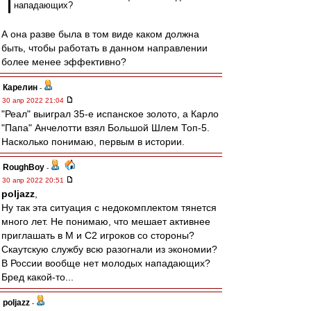
нападающих?
А она разве была в том виде каком должна
быть, чтобы работать в данном направлении
более менее эффективно?
Карелин
-
30 апр 2022 21:04
"Реал" выиграл 35-е испанское золото, а Карло
"Папа" Анчелотти взял Большой Шлем Топ-5.
Насколько понимаю, первым в истории.
RoughBoy
-
30 апр 2022 20:51
poljazz
,
Ну так эта ситуация с недокомплектом тянется
много лет. Не понимаю, что мешает активнее
приглашать в М и С2 игроков со стороны?
Скаутскую службу всю разогнали из экономии?
В России вообще нет молодых нападающих?
Бред какой-то...
poljazz
-