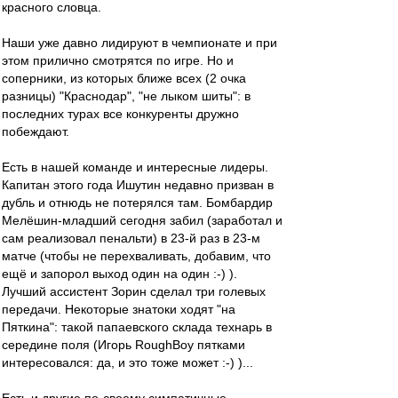
красного словца.
Наши уже давно лидируют в чемпионате и при
этом прилично смотрятся по игре. Но и
соперники, из которых ближе всех (2 очка
разницы) "Краснодар", "не лыком шиты": в
последних турах все конкуренты дружно
побеждают.
Есть в нашей команде и интересные лидеры.
Капитан этого года Ишутин недавно призван в
дубль и отнюдь не потерялся там. Бомбардир
Мелёшин-младший сегодня забил (заработал и
сам реализовал пенальти) в 23-й раз в 23-м
матче (чтобы не перехваливать, добавим, что
ещё и запорол выход один на один :-) ).
Лучший ассистент Зорин сделал три голевых
передачи. Некоторые знатоки ходят "на
Пяткина": такой папаевского склада технарь в
середине поля (Игорь RoughBoy пятками
интересовался: да, и это тоже может :-) )...