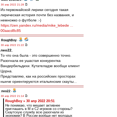
30 апр 2022 21:28
Из первомайской лирики сегодня такая
лирическая история почти без названия, и
немножко о футболе :-)
https://zen.yandex.ru/media/mike_lebede ...
00aacd8c85
RoughBoy
-
30 апр 2022 21:22
лео22
,
То что она была - это совершенно точно.
Разогнала ее ушастая конкурентка
Вандербильдихи. Кутателадзе вообще клиент
Цорна.
Представляю, как на российских просторах
нынче ориентируются итальянские скауты...
лео22
-
30 апр 2022 21:14
RoughBoy » 30 апр 2022 20:51
Не понимаю, что мешает активнее
приглашать в М и С2 игроков со стороны?
Скаутскую службу всю разогнали из
экономии? В России вообще нет молодых