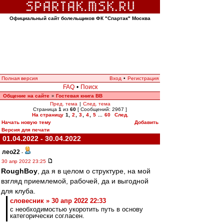
Официальный сайт болельщиков ФК "Спартак" Москва
Полная версия
Вход
•
Регистрация
FAQ
•
Поиск
Общение на сайте
Гостевая книга ВВ
»
Пред. тема
|
След. тема
Страница
1
из
60
[ Сообщений: 2967 ]
На страницу
1
,
2
,
3
,
4
,
5
...
60
След.
Начать новую тему
Добавить
Версия для печати
01.04.2022 - 30.04.2022
лео22
-
30 апр 2022 23:25
RoughBoy
, да я в целом о структуре, на мой
взгляд приемлемой, рабочей, да и выгодной
для клуба.
словесник » 30 апр 2022 22:33
с необходимостью укоротить путь в основу
категорически согласен.