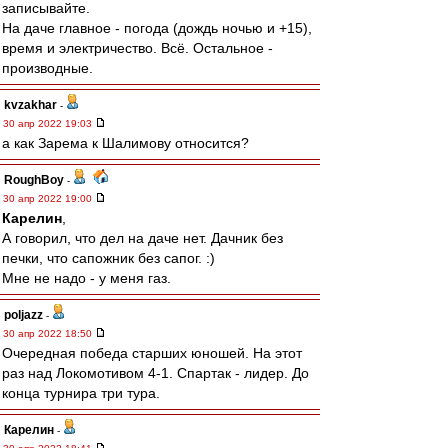
записывайте.
На даче главное - погода (дождь ночью и +15),
время и электричество. Всё. Остальное -
производные.
kvzakhar
-
30 апр 2022 19:03
а как Зарема к Шалимову относится?
RoughBoy
-
30 апр 2022 19:00
Карелин
,
А говорил, что дел на даче нет. Дачник без
печки, что сапожник без сапог. :)
Мне не надо - у меня газ.
poljazz
-
30 апр 2022 18:50
Очередная победа старших юношей. На этот
раз над Локомотивом 4-1. Спартак - лидер. До
конца турнира три тура.
Карелин
-