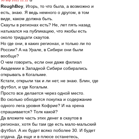
30 апр 2022 22:11
RoughBoy
, Игорь, то что была, а возможно и
есть, знаю. Я ведь немного о другом, в том
виде, каком должна быть.
Скауты в регионах есть? Не, лет пять назад
натыкался на публикацию, что якобы есть
около тридцати скаутов.
Но где они, в каких регионах, и только ли по
России? А на Урале, в Сибири они были
вообще?
О чем говорить, если они даже филиал
Академии в Западной Сибири собирались
открывать в Когалыме.
Кстати, открыли так и ли нет, не знаю. Блин, где
футбол, и где Когалым.
Просто все делается через одной место.
Во сколько обходится покупка и содержание
одного лега уровня Кофрие? И на хрена
спрашивается? Толк какой?
Да вложите часть этих денег в скаутов в
регионах, хотя бы там где есть мало-мальский
футбол. А их будет всяко поболее 30. И будет
отдача. Да еще и в плюсе останетесь,