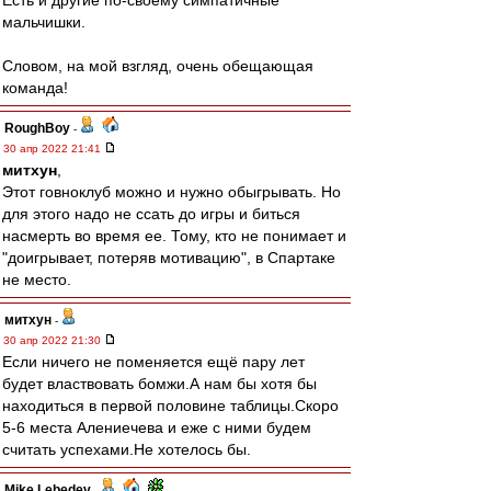
Есть и другие по-своему симпатичные
мальчишки.
Словом, на мой взгляд, очень обещающая
команда!
RoughBoy
-
30 апр 2022 21:41
митхун
,
Этот говноклуб можно и нужно обыгрывать. Но
для этого надо не ссать до игры и биться
насмерть во время ее. Тому, кто не понимает и
"доигрывает, потеряв мотивацию", в Спартаке
не место.
митхун
-
30 апр 2022 21:30
Если ничего не поменяется ещё пару лет
будет властвовать бомжи.А нам бы хотя бы
находиться в первой половине таблицы.Скоро
5-6 места Алениечева и еже с ними будем
считать успехами.Не хотелось бы.
Mike Lebedev
-