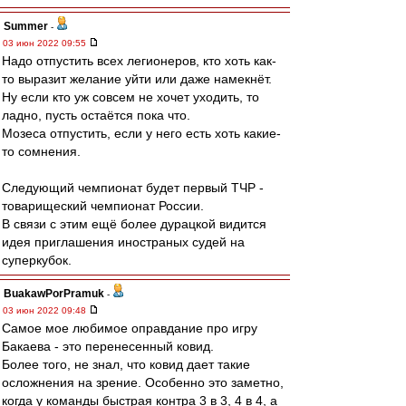
Summer
-
03 июн 2022 09:55
Надо отпустить всех легионеров, кто хоть как-
то выразит желание уйти или даже намекнёт.
Ну если кто уж совсем не хочет уходить, то
ладно, пусть остаётся пока что.
Мозеса отпустить, если у него есть хоть какие-
то сомнения.
Следующий чемпионат будет первый ТЧР -
товарищеский чемпионат России.
В связи с этим ещё более дурацкой видится
идея приглашения иностраных судей на
суперкубок.
BuakawPorPramuk
-
03 июн 2022 09:48
Самое мое любимое оправдание про игру
Бакаева - это перенесенный ковид.
Более того, не знал, что ковид дает такие
осложнения на зрение. Особенно это заметно,
когда у команды быстрая контра 3 в 3, 4 в 4, а