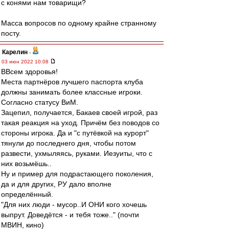
с конями нам товарищи?
Масса вопросов по одному крайне странному
посту.
Карелин
-
03 июн 2022 10:08
ВВсем здоровья!
Места партнёров лучшего паспорта клуба
должны занимать более классные игроки.
Согласно статусу ВиМ.
Зацепил, получается, Бакаев своей игрой, раз
такая реакция на уход. Причём без поводов со
стороны игрока. Да и "с путёвкой на курорт"
тянули до последнего дня, чтобы потом
развести, ухмыляясь, руками. Иезуиты, что с
них возьмёшь..
Ну и пример для подрастающего поколения,
да и для других, РУ дало вполне
определённый.
"Для них люди - мусор..И ОНИ кого хочешь
выпрут. Доведётся - и тебя тоже.." (почти
МВИН, кино)