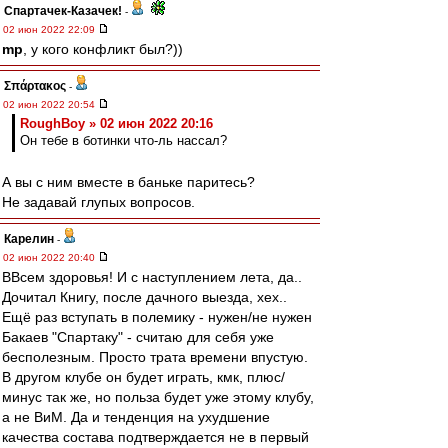
Спартачек-Казачек!
-
02 июн 2022 22:09
mp
, у кого конфликт был?))
Σπάρτακος
-
02 июн 2022 20:54
RoughBoy » 02 июн 2022 20:16
Он тебе в ботинки что-ль нассал?
А вы с ним вместе в баньке паритесь?
Не задавай глупых вопросов.
Карелин
-
02 июн 2022 20:40
ВВсем здоровья! И с наступлением лета, да..
Дочитал Книгу, после дачного выезда, хех..
Ещё раз вступать в полемику - нужен/не нужен
Бакаев "Спартаку" - считаю для себя уже
бесполезным. Просто трата времени впустую.
В другом клубе он будет играть, кмк, плюс/
минус так же, но польза будет уже этому клубу,
а не ВиМ. Да и тенденция на ухудшение
качества состава подтверждается не в первый