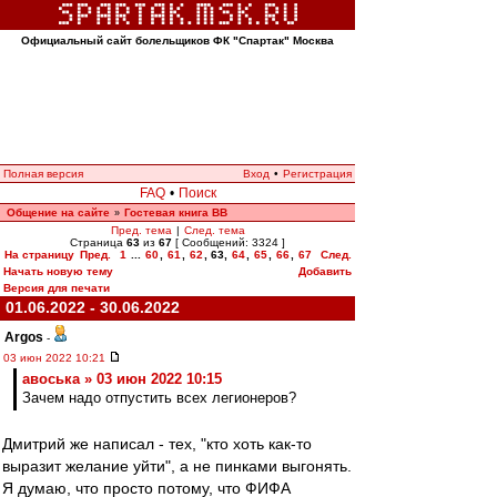
Официальный сайт болельщиков ФК "Спартак" Москва
Полная версия
Вход
•
Регистрация
FAQ
•
Поиск
Общение на сайте
Гостевая книга ВВ
»
Пред. тема
|
След. тема
Страница
63
из
67
[ Сообщений: 3324 ]
На страницу
Пред.
1
...
60
,
61
,
62
,
63
,
64
,
65
,
66
,
67
След.
Начать новую тему
Добавить
Версия для печати
01.06.2022 - 30.06.2022
Argos
-
03 июн 2022 10:21
авоська » 03 июн 2022 10:15
Зачем надо отпустить всех легионеров?
Дмитрий же написал - тех, "кто хоть как-то
выразит желание уйти", а не пинками выгонять.
Я думаю, что просто потому, что ФИФА