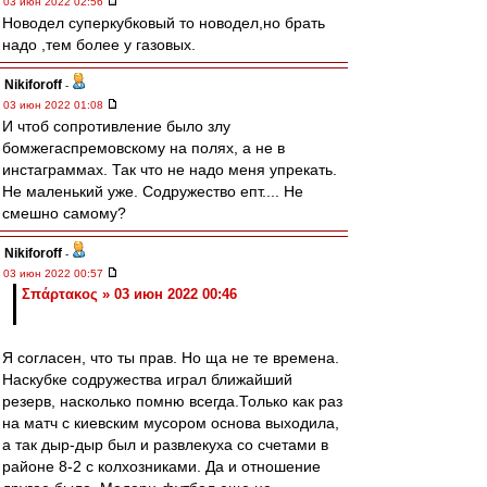
03 июн 2022 02:56
Новодел суперкубковый то новодел,но брать
надо ,тем более у газовых.
Nikiforoff
-
03 июн 2022 01:08
И чтоб сопротивление было злу
бомжегаспремовскому на полях, а не в
инстаграммах. Так что не надо меня упрекать.
Не маленький уже. Содружество епт.... Не
смешно самому?
Nikiforoff
-
03 июн 2022 00:57
Σπάρτακος » 03 июн 2022 00:46
Я согласен, что ты прав. Но ща не те времена.
Наскубке содружества играл ближайший
резерв, насколько помню всегда.Только как раз
на матч с киевским мусором основа выходила,
а так дыр-дыр был и развлекуха со счетами в
районе 8-2 с колхозниками. Да и отношение