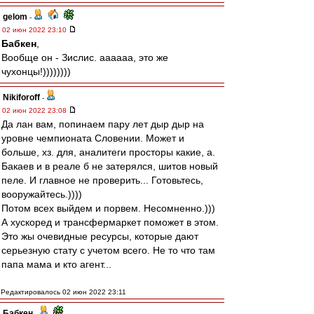
gelom
-
02 июн 2022 23:10
Бабкен
,
Вообще он - Зислис. аааааа, это же
чухонцы!))))))))
Nikiforoff
-
02 июн 2022 23:08
Да лан вам, попинаем пару лет дыр дыр на
уровне чемпионата Словении. Может и
больше, хз. для, аналитеги просторы какие, а.
Бакаев и в реале б не затерялся, шитов новый
пеле. И главное не проверить... Готовьтесь,
вооружайтесь.))))
Потом всех выйдем и порвем. Несомненно.)))
А хускоред и трансфермаркет поможет в этом.
Это жы очевидные ресурсы, которые дают
серьезную стату с учетом всего. Не то что там
папа мама и кто агент...
Редактировалось 02 июн 2022 23:11
Бабкен
-