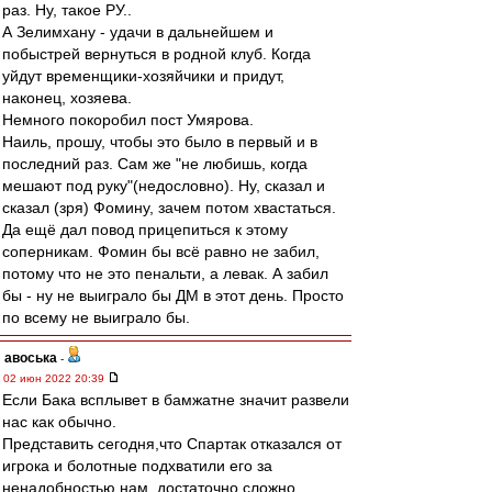
раз. Ну, такое РУ..
А Зелимхану - удачи в дальнейшем и
побыстрей вернуться в родной клуб. Когда
уйдут временщики-хозяйчики и придут,
наконец, хозяева.
Немного покоробил пост Умярова.
Наиль, прошу, чтобы это было в первый и в
последний раз. Сам же "не любишь, когда
мешают под руку"(недословно). Ну, сказал и
сказал (зря) Фомину, зачем потом хвастаться.
Да ещё дал повод прицепиться к этому
соперникам. Фомин бы всё равно не забил,
потому что не это пенальти, а левак. А забил
бы - ну не выиграло бы ДМ в этот день. Просто
по всему не выиграло бы.
авоська
-
02 июн 2022 20:39
Если Бака всплывет в бамжатне значит развели
нас как обычно.
Представить сегодня,что Спартак отказался от
игрока и болотные подхватили его за
ненадобностью нам, достаточно сложно.