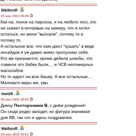
Nikiforoff
-
03 июн 2022 00:09
Как на, понсе на ларсона, и на любого того, кто
не скажет в интервью на камеру, что я хотел
остаться, но меня "выгнали", потому то и
потому то.
А остальное все, что нам дают "кушать" в виде
инсайдов я уж давно мимо пропускаю себя.
Кто же признается, кроме дебила шлюбы, что
главное это бабки были.... и ЧСВ непомерных
масштабов.
Но то идиот на всю башку. А все остальные....
Маловато веры им, увы.
man26
-
03 июн 2022 00:05
Димку
Посторонним В.
с днём рождения!
Он сюда редко заходит, но фигура значимая
для ВВ, так что и здесь поздравляю.
Nikiforoff
-
03 июн 2022 00:01