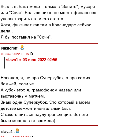
Всплыть Бака может только в "Зените", мусоре
или "Сочи". Больше никто не может финансово
удовлетворить его и его агента.
Хотя, фикзнает как там в Краснодаре сейчас
дела..
Я бы поставил на "Сочи".
Nikiforoff
-
03 июн 2022 03:15
slava1 » 03 июн 2022 02:56
Новодел, я, не про Суперкубок, а про самих
бомжей, если че.
А кубок этот, я, грамофоном назвал или
выставочным матчем.
Знаю один Суперкубок. Это который в моем
детстве межконтинентальный был.
С какого нить сн паулу трансляция. Вот это
было мощно в те времена)
slava1
-