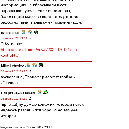
информацию не вбрасывали в сеть,
оправдывая увольнение из команды,
болельщики массово верят этому и тоже
радостно тычат пальцами - пиздуй-пиздуй.
словесник
-
02 июн 2022 23:44
О Кутепове:
https://spartak.com/news/2022-06-02-spa ...
kontrakta/
Mike Lebedev
-
02 июн 2022 23:17
Хускорение, Трансфермаpкетстройка и
xGlasnost
Спартачек-Казачек!
-
02 июн 2022 23:15
mp
, ааа))ну думаю конфликт.который потом
надеюсь разрешился хорошо.но это уже
история.
Редактировалось 02 июн 2022 23:17