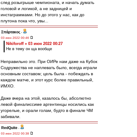
след розыгрыше чемпионата, и начать думать
головой и логикой, а не задницей и
инстаграммами. Но до этого у нас, как до
плутона пока что, увы...
Σπάρτακος
-
03 июн 2022 00:46
Nikiforoff » 03 июн 2022 00:27
Не в тему он ща вообще
Неправильно это. При ОИРе нам даже на Кубок
Содружества не наплевать было, всегда играли
основным составом; цель была - побеждать в
каждом матче, и этот курс более правильный,
ИМХО.
Даже вчера на этой, казалось бы, абсолютно
левой финалиссиме аргентинцы носились как
угорелые, и орали голам, будто в финале ЧМ
забивали.
RedQuite
-
03 июн 2022 00:38