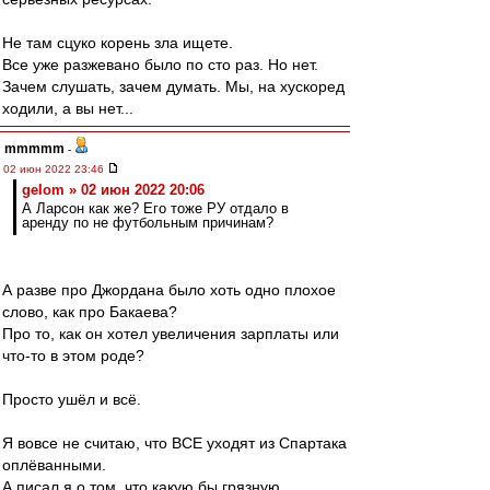
Не там сцуко корень зла ищете.
Все уже разжевано было по сто раз. Но нет.
Зачем слушать, зачем думать. Мы, на хускоред
ходили, а вы нет...
mmmmm
-
02 июн 2022 23:46
gelom » 02 июн 2022 20:06
А Ларсон как же? Его тоже РУ отдало в
аренду по не футбольным причинам?
А разве про Джордана было хоть одно плохое
слово, как про Бакаева?
Про то, как он хотел увеличения зарплаты или
что-то в этом роде?
Просто ушёл и всё.
Я вовсе не считаю, что ВСЕ уходят из Спартака
оплёванными.
А писал я о том, что какую бы грязную