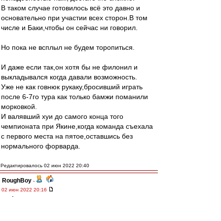
В таком случае готовилось всё это давно и
основательно при участии всех сторон.В том
числе и Баки,чтобы он сейчас ни говорил.
Но пока не всплыл не будем торопиться.
И даже если так,он хотя бы не филонил и
выкладывался когда давали возможность.
Уже не как говнюк рукаку,бросивший играть
после 6-7го тура как только бамжи поманили
морковкой.
И валявший хуи до самого конца того
чемпионата при Якине,когда команда съехала
с первого места на пятое,оставшись без
нормального форварда.
Редактировалось 02 июн 2022 20:40
RoughBoy
-
02 июн 2022 20:16
Σπάρτακος
,
Он тебе в ботинки что-ль нассал?