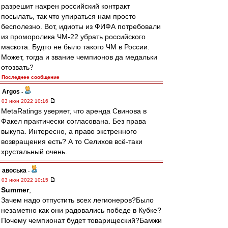
разрешит нахрен российский контракт
посылать, так что упираться нам просто
бесполезно. Вот, идиоты из ФИФА потребовали
из проморолика ЧМ-22 убрать российского
маскота. Будто не было такого ЧМ в России.
Может, тогда и звание чемпионов да медальки
отозвать?
Последнее сообщение
Argos
-
03 июн 2022 10:16
MetaRatings уверяет, что аренда Свинова в
Факел практически согласована. Без права
выкупа. Интересно, а право экстренного
возвращения есть? А то Селихов всё-таки
хрустальный очень.
авоська
-
03 июн 2022 10:15
Summer
,
Зачем надо отпустить всех легионеров?Было
незаметно как они радовались победе в Кубке?
Почему чемпионат будет товарищеский?Бамжи