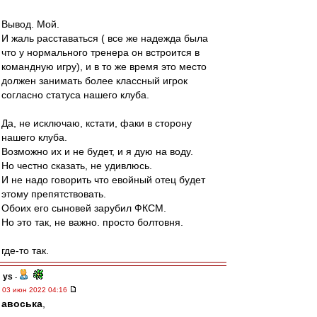
Вывод. Мой.
И жаль расставаться ( все же надежда была
что у нормального тренера он встроится в
командную игру), и в то же время это место
должен занимать более классный игрок
согласно статуса нашего клуба.
Да, не исключаю, кстати, факи в сторону
нашего клуба.
Возможно их и не будет, и я дую на воду.
Но честно сказать, не удивлюсь.
И не надо говорить что евойный отец будет
этому препятствовать.
Обоих его сыновей зарубил ФКСМ.
Но это так, не важно. просто болтовня.
где-то так.
ys
-
03 июн 2022 04:16
авоська
,