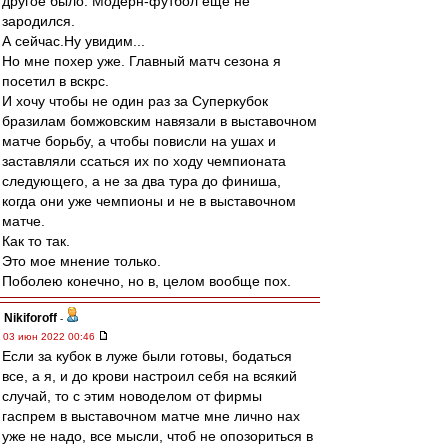
другое было. Модерн-футбол еще не
зародился.
А сейчас.Ну увидим...
Но мне похер уже. Главный матч сезона я
посетил в вскрс.
И хочу чтобы не один раз за Суперкубок
бразилам бомжовским навязали в выставочном
матче борьбу, а чтобы повисли на ушах и
заставляли ссаться их по ходу чемпионата
следующего, а не за два тура до финиша,
когда они уже чемпионы и не в выставочном
матче.
Как то так.
Это мое мнение только.
Поболею конечно, но в, целом вообще пох.
Nikiforoff
-
03 июн 2022 00:46
Если за кубок в луже были готовы, бодаться
все, а я, и до крови настроил себя на всякий
случай, то с этим новоделом от фирмы
гаспрем в выставочном матче мне лично нах
уже не надо, все мысли, чтоб не опозориться в