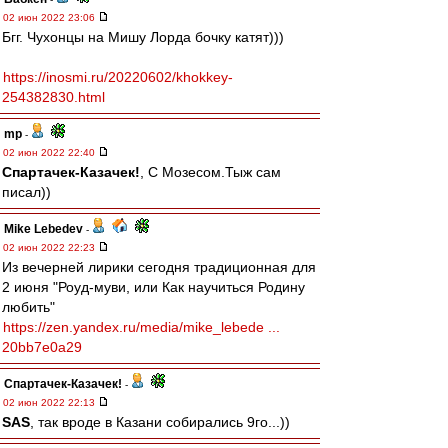
02 июн 2022 23:06
Бгг. Чухонцы на Мишу Лорда бочку катят)))
https://inosmi.ru/20220602/khokkey-
254382830.html
mp
-
02 июн 2022 22:40
Спартачек-Казачек!
, С Мозесом.Тыж сам
писал))
Mike Lebedev
-
02 июн 2022 22:23
Из вечерней лирики сегодня традиционная для
2 июня "Роуд-муви, или Как научиться Родину
любить"
https://zen.yandex.ru/media/mike_lebede ...
20bb7e0a29
Спартачек-Казачек!
-
02 июн 2022 22:13
SAS
, так вроде в Казани собирались 9го...))