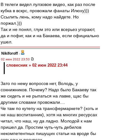
В телеги видел лулзовое видео, как раз после
кубка в вскрс, провожали фанаты Илюху)))
Ссылить лень, кому надо найдете. Но
поржал.)))
Так и не понял, глум это или всерьез угорают,
да и пофиг, как и на Бакаева, если официально
ушел.
Nikiforoff
-
02 июн 2022 23:53
словесник » 02 июн 2022 23:44
Зато по нему вопросов нет, Володь, у
сокнижников. Почему? Надо было Бакаеву так
же сидеть и не рыпаться на лавке, щас бы
другими словами провожали....
Че там по кутепу на трансфермаркете? (хоть и
не наш воспитанник), хотя на многих ресурсах
читал, что наш, ну да ладно. Молодой к нам
пришел да. Простим чуть-чуть дебилов
некомпетентных пишущих статьи на вроде бы
серьезных ресурсах.