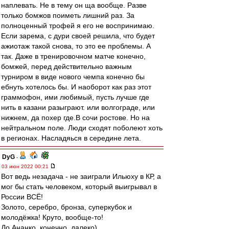
наплевать. Не в тему он ща вообще. Разве
только бомжов поиметь лишний раз. За
полноценный трофей я его не воспринимаю.
Если зарема, с дури своей решила, что будет
ажиотаж такой снова, то это ее проблемы. А
так. Даже в тренировочном матче конечно,
бомжей, перед действительно важным
турниром в виде нового чемпа конечно бы
ебнуть хотелось бы. И наоборот как раз этот
граммофон, ими любимый, пусть лучше где
нить в казани разыграют. или волгограде, или
нижнем, да похер где.В сочи ростове. Но на
нейтральном поле. Люди сходят поболеют хоть
в регионах. Насладяься в середине лета.
DyG
-
03 июн 2022 00:21
Вот ведь незадача - не заиграли Ильюху в КР, а
мог бы стать человеком, который выигрывал в
России ВСЁ!
Золото, серебро, бронза, суперкубок и
молодёжка! Круто, вообще-то!
До Ананко, конечно, далеко)