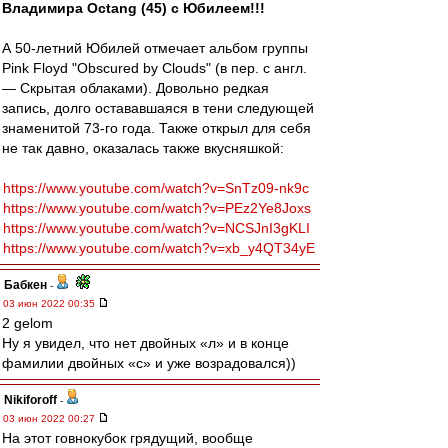
Владимира Octang (45) с Юбилеем!!!
А 50-летний Юбилей отмечает альбом группы
Pink Floyd "Obscured by Clouds" (в пер. с англ.
— Скрытая облаками). Довольно редкая
запись, долго остававшаяся в тени следующей
знаменитой 73-го года. Также открыл для себя
не так давно, оказалась также вкусняшкой:
https://www.youtube.com/watch?v=SnTz09-nk9c
https://www.youtube.com/watch?v=PEz2Ye8Joxs
https://www.youtube.com/watch?v=NCSJnI3gKLI
https://www.youtube.com/watch?v=xb_y4QT34yE
Бабкен
-
03 июн 2022 00:35
2 gelom
Ну я увидел, что нет двойных «л» и в конце
фамилии двойных «с» и уже возрадовался))
Nikiforoff
-
03 июн 2022 00:27
На этот говнокубок грядущий, вообще