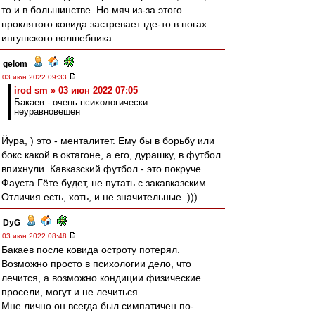
то и в большинстве. Но мяч из-за этого
проклятого ковида застревает где-то в ногах
ингушского волшебника.
gelom
-
03 июн 2022 09:33
irod sm » 03 июн 2022 07:05
Бакаев - очень психологически
неуравновешен
Йура, ) это - менталитет. Ему бы в борьбу или
бокс какой в октагоне, а его, дурашку, в футбол
впихнули. Кавказский футбол - это покруче
Фауста Гёте будет, не путать с закавказским.
Отличия есть, хоть, и не значительные. )))
DyG
-
03 июн 2022 08:48
Бакаев после ковида остроту потерял.
Возможно просто в психологии дело, что
лечится, а возможно кондиции физические
просели, могут и не лечиться.
Мне лично он всегда был симпатичен по-