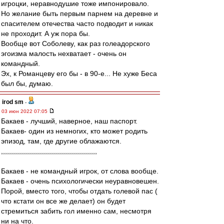
игроцки, неравнодушие тоже импонировало.
Но желание быть первым парнем на деревне и
спасителем отечества часто подводит и никак
не проходит. А уж пора бы.
Вообще вот Соболеву, как раз голеадорского
эгоизма малость нехватает - очень он
командный.
Эх, к Романцеву его бы - в 90-е... Не хуже Беса
был бы, думаю.
irod sm
-
03 июн 2022 07:05
Бакаев - лучший, наверное, наш паспорт.
Бакаев- один из немногих, кто может родить
эпизод, там, где другие облажаются.
,,,,,,,,,,,,,,,,,,,,,,,,,,,,,,,,,,,,,,,,,,,,,,,,
Бакаев - не командный игрок, от слова вообще.
Бакаев - очень психологически неуравновешен.
Порой, вместо того, чтобы отдать голевой пас (
что кстати он все же делает) он будет
стремиться забить гол именно сам, несмотря
ни на что.