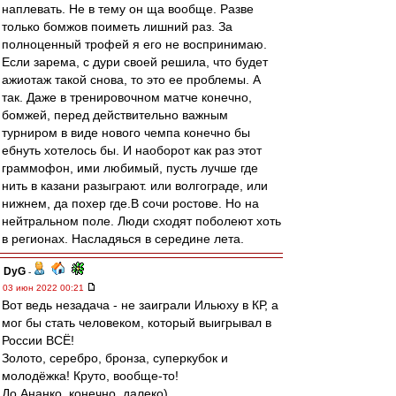
наплевать. Не в тему он ща вообще. Разве
только бомжов поиметь лишний раз. За
полноценный трофей я его не воспринимаю.
Если зарема, с дури своей решила, что будет
ажиотаж такой снова, то это ее проблемы. А
так. Даже в тренировочном матче конечно,
бомжей, перед действительно важным
турниром в виде нового чемпа конечно бы
ебнуть хотелось бы. И наоборот как раз этот
граммофон, ими любимый, пусть лучше где
нить в казани разыграют. или волгограде, или
нижнем, да похер где.В сочи ростове. Но на
нейтральном поле. Люди сходят поболеют хоть
в регионах. Насладяься в середине лета.
DyG
-
03 июн 2022 00:21
Вот ведь незадача - не заиграли Ильюху в КР, а
мог бы стать человеком, который выигрывал в
России ВСЁ!
Золото, серебро, бронза, суперкубок и
молодёжка! Круто, вообще-то!
До Ананко, конечно, далеко)