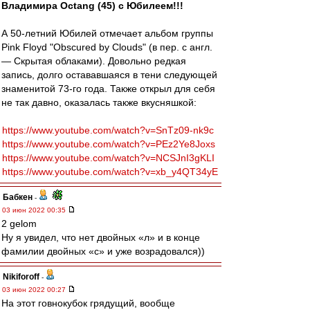
Владимира Octang (45) с Юбилеем!!!
А 50-летний Юбилей отмечает альбом группы
Pink Floyd "Obscured by Clouds" (в пер. с англ.
— Скрытая облаками). Довольно редкая
запись, долго остававшаяся в тени следующей
знаменитой 73-го года. Также открыл для себя
не так давно, оказалась также вкусняшкой:
https://www.youtube.com/watch?v=SnTz09-nk9c
https://www.youtube.com/watch?v=PEz2Ye8Joxs
https://www.youtube.com/watch?v=NCSJnI3gKLI
https://www.youtube.com/watch?v=xb_y4QT34yE
Бабкен
-
03 июн 2022 00:35
2 gelom
Ну я увидел, что нет двойных «л» и в конце
фамилии двойных «с» и уже возрадовался))
Nikiforoff
-
03 июн 2022 00:27
На этот говнокубок грядущий, вообще