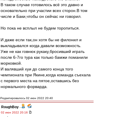
В таком случае готовилось всё это давно и
основательно при участии всех сторон.В том
числе и Баки,чтобы он сейчас ни говорил.
Но пока не всплыл не будем торопиться.
И даже если так,он хотя бы не филонил и
выкладывался когда давали возможность.
Уже не как говнюк рукаку,бросивший играть
после 6-7го тура как только бамжи поманили
морковкой.
И валявший хуи до самого конца того
чемпионата при Якине,когда команда съехала
с первого места на пятое,оставшись без
нормального форварда.
Редактировалось 02 июн 2022 20:40
RoughBoy
-
02 июн 2022 20:16
Σπάρτακος
,
Он тебе в ботинки что-ль нассал?