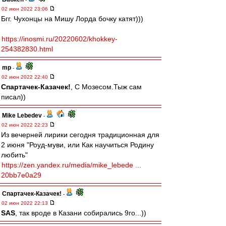
02 июн 2022 23:06
Бгг. Чухонцы на Мишу Лорда бочку катят)))
https://inosmi.ru/20220602/khokkey-
254382830.html
mp
-
02 июн 2022 22:40
Спартачек-Казачек!
, С Мозесом.Тыж сам
писал))
Mike Lebedev
-
02 июн 2022 22:23
Из вечерней лирики сегодня традиционная для
2 июня "Роуд-муви, или Как научиться Родину
любить"
https://zen.yandex.ru/media/mike_lebede ...
20bb7e0a29
Спартачек-Казачек!
-
02 июн 2022 22:13
SAS
, так вроде в Казани собирались 9го...))