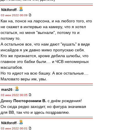
Nikiforoff
-
03 июн 2022 00:09
Как на, понсе на ларсона, и на любого того, кто
не скажет в интервью на камеру, что я хотел
остаться, но меня "выгнали", потому то и
потому то.
А остальное все, что нам дают "кушать" в виде
инсайдов я уж давно мимо пропускаю себя.
Кто же признается, кроме дебила шлюбы, что
главное это бабки были.... и ЧСВ непомерных
масштабов.
Но то идиот на всю башку. А все остальные....
Маловато веры им, увы.
man26
-
03 июн 2022 00:05
Димку
Посторонним В.
с днём рождения!
Он сюда редко заходит, но фигура значимая
для ВВ, так что и здесь поздравляю.
Nikiforoff
-
03 июн 2022 00:01