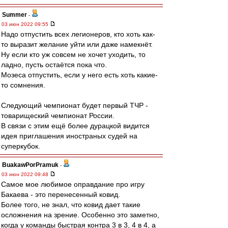
Summer
-
03 июн 2022 09:55
Надо отпустить всех легионеров, кто хоть как-
то выразит желание уйти или даже намекнёт.
Ну если кто уж совсем не хочет уходить, то
ладно, пусть остаётся пока что.
Мозеса отпустить, если у него есть хоть какие-
то сомнения.
Следующий чемпионат будет первый ТЧР -
товарищеский чемпионат России.
В связи с этим ещё более дурацкой видится
идея приглашения иностраных судей на
суперкубок.
BuakawPorPramuk
-
03 июн 2022 09:48
Самое мое любимое оправдание про игру
Бакаева - это перенесенный ковид.
Более того, не знал, что ковид дает такие
осложнения на зрение. Особенно это заметно,
когда у команды быстрая контра 3 в 3, 4 в 4, а