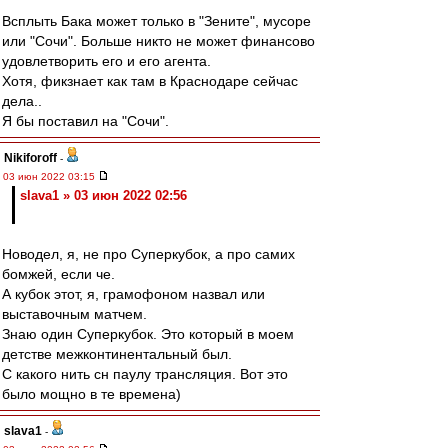
Всплыть Бака может только в "Зените", мусоре
или "Сочи". Больше никто не может финансово
удовлетворить его и его агента.
Хотя, фикзнает как там в Краснодаре сейчас
дела..
Я бы поставил на "Сочи".
Nikiforoff
-
03 июн 2022 03:15
slava1 » 03 июн 2022 02:56
Новодел, я, не про Суперкубок, а про самих
бомжей, если че.
А кубок этот, я, грамофоном назвал или
выставочным матчем.
Знаю один Суперкубок. Это который в моем
детстве межконтинентальный был.
С какого нить сн паулу трансляция. Вот это
было мощно в те времена)
slava1
-