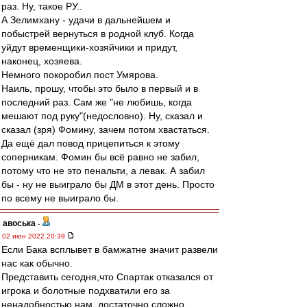
раз. Ну, такое РУ..
А Зелимхану - удачи в дальнейшем и
побыстрей вернуться в родной клуб. Когда
уйдут временщики-хозяйчики и придут,
наконец, хозяева.
Немного покоробил пост Умярова.
Наиль, прошу, чтобы это было в первый и в
последний раз. Сам же "не любишь, когда
мешают под руку"(недословно). Ну, сказал и
сказал (зря) Фомину, зачем потом хвастаться.
Да ещё дал повод прицепиться к этому
соперникам. Фомин бы всё равно не забил,
потому что не это пенальти, а левак. А забил
бы - ну не выиграло бы ДМ в этот день. Просто
по всему не выиграло бы.
авоська
-
02 июн 2022 20:39
Если Бака всплывет в бамжатне значит развели
нас как обычно.
Представить сегодня,что Спартак отказался от
игрока и болотные подхватили его за
ненадобностью нам, достаточно сложно.