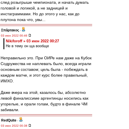
след розыгрыше чемпионата, и начать думать
головой и логикой, а не задницей и
инстаграммами. Но до этого у нас, как до
плутона пока что, увы...
Σπάρτακος
-
03 июн 2022 00:46
Nikiforoff » 03 июн 2022 00:27
Не в тему он ща вообще
Неправильно это. При ОИРе нам даже на Кубок
Содружества не наплевать было, всегда играли
основным составом; цель была - побеждать в
каждом матче, и этот курс более правильный,
ИМХО.
Даже вчера на этой, казалось бы, абсолютно
левой финалиссиме аргентинцы носились как
угорелые, и орали голам, будто в финале ЧМ
забивали.
RedQuite
-
03 июн 2022 00:38