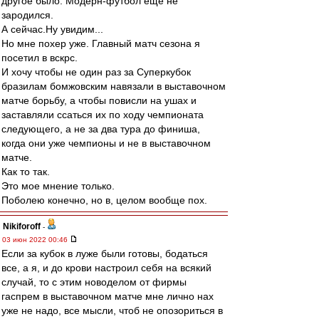
другое было. Модерн-футбол еще не
зародился.
А сейчас.Ну увидим...
Но мне похер уже. Главный матч сезона я
посетил в вскрс.
И хочу чтобы не один раз за Суперкубок
бразилам бомжовским навязали в выставочном
матче борьбу, а чтобы повисли на ушах и
заставляли ссаться их по ходу чемпионата
следующего, а не за два тура до финиша,
когда они уже чемпионы и не в выставочном
матче.
Как то так.
Это мое мнение только.
Поболею конечно, но в, целом вообще пох.
Nikiforoff
-
03 июн 2022 00:46
Если за кубок в луже были готовы, бодаться
все, а я, и до крови настроил себя на всякий
случай, то с этим новоделом от фирмы
гаспрем в выставочном матче мне лично нах
уже не надо, все мысли, чтоб не опозориться в