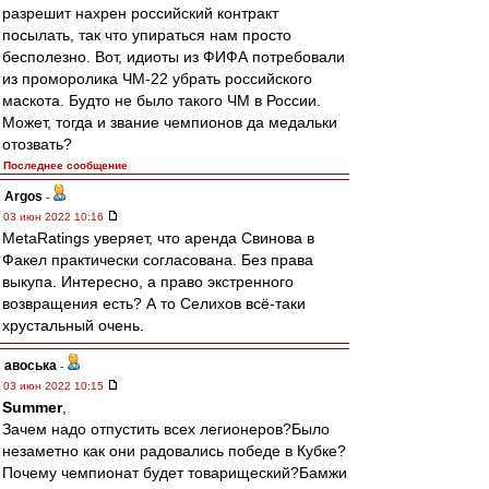
разрешит нахрен российский контракт
посылать, так что упираться нам просто
бесполезно. Вот, идиоты из ФИФА потребовали
из проморолика ЧМ-22 убрать российского
маскота. Будто не было такого ЧМ в России.
Может, тогда и звание чемпионов да медальки
отозвать?
Последнее сообщение
Argos
-
03 июн 2022 10:16
MetaRatings уверяет, что аренда Свинова в
Факел практически согласована. Без права
выкупа. Интересно, а право экстренного
возвращения есть? А то Селихов всё-таки
хрустальный очень.
авоська
-
03 июн 2022 10:15
Summer
,
Зачем надо отпустить всех легионеров?Было
незаметно как они радовались победе в Кубке?
Почему чемпионат будет товарищеский?Бамжи