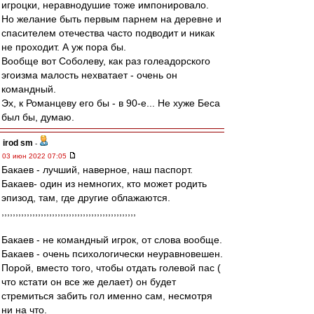
игроцки, неравнодушие тоже импонировало.
Но желание быть первым парнем на деревне и
спасителем отечества часто подводит и никак
не проходит. А уж пора бы.
Вообще вот Соболеву, как раз голеадорского
эгоизма малость нехватает - очень он
командный.
Эх, к Романцеву его бы - в 90-е... Не хуже Беса
был бы, думаю.
irod sm
-
03 июн 2022 07:05
Бакаев - лучший, наверное, наш паспорт.
Бакаев- один из немногих, кто может родить
эпизод, там, где другие облажаются.
,,,,,,,,,,,,,,,,,,,,,,,,,,,,,,,,,,,,,,,,,,,,,,,,
Бакаев - не командный игрок, от слова вообще.
Бакаев - очень психологически неуравновешен.
Порой, вместо того, чтобы отдать голевой пас (
что кстати он все же делает) он будет
стремиться забить гол именно сам, несмотря
ни на что.