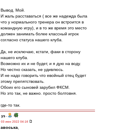
Вывод. Мой.
И жаль расставаться ( все же надежда была
что у нормального тренера он встроится в
командную игру), и в то же время это место
должен занимать более классный игрок
согласно статуса нашего клуба.
Да, не исключаю, кстати, факи в сторону
нашего клуба.
Возможно их и не будет, и я дую на воду.
Но честно сказать, не удивлюсь.
И не надо говорить что евойный отец будет
этому препятствовать.
Обоих его сыновей зарубил ФКСМ.
Но это так, не важно. просто болтовня.
где-то так.
ys
-
03 июн 2022 04:16
авоська
,