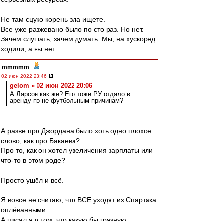
Не там сцуко корень зла ищете.
Все уже разжевано было по сто раз. Но нет.
Зачем слушать, зачем думать. Мы, на хускоред
ходили, а вы нет...
mmmmm
-
02 июн 2022 23:46
gelom » 02 июн 2022 20:06
А Ларсон как же? Его тоже РУ отдало в
аренду по не футбольным причинам?
А разве про Джордана было хоть одно плохое
слово, как про Бакаева?
Про то, как он хотел увеличения зарплаты или
что-то в этом роде?
Просто ушёл и всё.
Я вовсе не считаю, что ВСЕ уходят из Спартака
оплёванными.
А писал я о том, что какую бы грязную