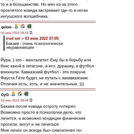
то и в большинстве. Но мяч из-за этого
проклятого ковида застревает где-то в ногах
ингушского волшебника.
gelom
-
03 июн 2022 09:33
irod sm » 03 июн 2022 07:05
Бакаев - очень психологически
неуравновешен
Йура, ) это - менталитет. Ему бы в борьбу или
бокс какой в октагоне, а его, дурашку, в футбол
впихнули. Кавказский футбол - это покруче
Фауста Гёте будет, не путать с закавказским.
Отличия есть, хоть, и не значительные. )))
DyG
-
03 июн 2022 08:48
Бакаев после ковида остроту потерял.
Возможно просто в психологии дело, что
лечится, а возможно кондиции физические
просели, могут и не лечиться.
Мне лично он всегда был симпатичен по-