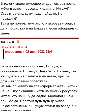
В телеги видел лулзовое видео, как раз после
кубка в вскрс, провожали фанаты Илюху)))
Ссылить лень, кому надо найдете. Но
поржал.)))
Так и не понял, глум это или всерьез угорают,
да и пофиг, как и на Бакаева, если официально
ушел.
Nikiforoff
-
02 июн 2022 23:53
словесник » 02 июн 2022 23:44
Зато по нему вопросов нет, Володь, у
сокнижников. Почему? Надо было Бакаеву так
же сидеть и не рыпаться на лавке, щас бы
другими словами провожали....
Че там по кутепу на трансфермаркете? (хоть и
не наш воспитанник), хотя на многих ресурсах
читал, что наш, ну да ладно. Молодой к нам
пришел да. Простим чуть-чуть дебилов
некомпетентных пишущих статьи на вроде бы
серьезных ресурсах.