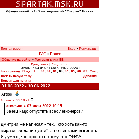
Официальный сайт болельщиков ФК "Спартак" Москва
Полная версия
Вход
•
Регистрация
FAQ
•
Поиск
Общение на сайте
Гостевая книга ВВ
»
Пред. тема
|
След. тема
Страница
63
из
67
[ Сообщений: 3324 ]
На страницу
Пред.
1
...
60
,
61
,
62
,
63
,
64
,
65
,
66
,
67
След.
Начать новую тему
Добавить
Версия для печати
01.06.2022 - 30.06.2022
Argos
-
03 июн 2022 10:21
авоська » 03 июн 2022 10:15
Зачем надо отпустить всех легионеров?
Дмитрий же написал - тех, "кто хоть как-то
выразит желание уйти", а не пинками выгонять.
Я думаю, что просто потому, что ФИФА