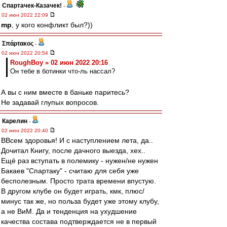
Спартачек-Казачек!
-
02 июн 2022 22:09
mp
, у кого конфликт был?))
Σπάρτακος
-
02 июн 2022 20:54
RoughBoy » 02 июн 2022 20:16
Он тебе в ботинки что-ль нассал?
А вы с ним вместе в баньке паритесь?
Не задавай глупых вопросов.
Карелин
-
02 июн 2022 20:40
ВВсем здоровья! И с наступлением лета, да..
Дочитал Книгу, после дачного выезда, хех..
Ещё раз вступать в полемику - нужен/не нужен
Бакаев "Спартаку" - считаю для себя уже
бесполезным. Просто трата времени впустую.
В другом клубе он будет играть, кмк, плюс/
минус так же, но польза будет уже этому клубу,
а не ВиМ. Да и тенденция на ухудшение
качества состава подтверждается не в первый