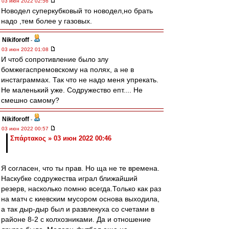
03 июн 2022 02:56
Новодел суперкубковый то новодел,но брать
надо ,тем более у газовых.
Nikiforoff
-
03 июн 2022 01:08
И чтоб сопротивление было злу
бомжегаспремовскому на полях, а не в
инстаграммах. Так что не надо меня упрекать.
Не маленький уже. Содружество епт.... Не
смешно самому?
Nikiforoff
-
03 июн 2022 00:57
Σπάρτακος » 03 июн 2022 00:46
Я согласен, что ты прав. Но ща не те времена.
Наскубке содружества играл ближайший
резерв, насколько помню всегда.Только как раз
на матч с киевским мусором основа выходила,
а так дыр-дыр был и развлекуха со счетами в
районе 8-2 с колхозниками. Да и отношение