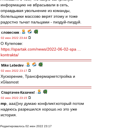
информацию не вбрасывали в сеть,
оправдывая увольнение из команды,
болельщики массово верят этому и тоже
радостно тычат пальцами - пиздуй-пиздуй.
словесник
-
02 июн 2022 23:44
О Кутепове:
https://spartak.com/news/2022-06-02-spa ...
kontrakta/
Mike Lebedev
-
02 июн 2022 23:17
Хускорение, Трансфермаpкетстройка и
xGlasnost
Спартачек-Казачек!
-
02 июн 2022 23:15
mp
, ааа))ну думаю конфликт.который потом
надеюсь разрешился хорошо.но это уже
история.
Редактировалось 02 июн 2022 23:17