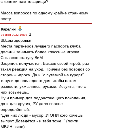
с конями нам товарищи?
Масса вопросов по одному крайне странному
посту.
Карелин
-
03 июн 2022 10:08
ВВсем здоровья!
Места партнёров лучшего паспорта клуба
должны занимать более классные игроки.
Согласно статусу ВиМ.
Зацепил, получается, Бакаев своей игрой, раз
такая реакция на уход. Причём без поводов со
стороны игрока. Да и "с путёвкой на курорт"
тянули до последнего дня, чтобы потом
развести, ухмыляясь, руками. Иезуиты, что с
них возьмёшь..
Ну и пример для подрастающего поколения,
да и для других, РУ дало вполне
определённый.
"Для них люди - мусор..И ОНИ кого хочешь
выпрут. Доведётся - и тебя тоже.." (почти
МВИН, кино)