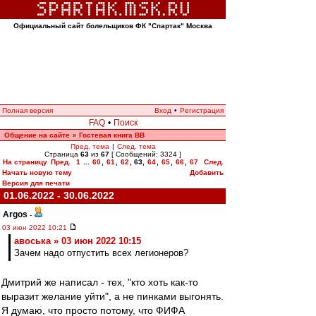
Официальный сайт болельщиков ФК "Спартак" Москва
Полная версия
Вход
•
Регистрация
FAQ
•
Поиск
Общение на сайте
Гостевая книга ВВ
»
Пред. тема
|
След. тема
Страница
63
из
67
[ Сообщений: 3324 ]
На страницу
Пред.
1
...
60
,
61
,
62
,
63
,
64
,
65
,
66
,
67
След.
Начать новую тему
Добавить
Версия для печати
01.06.2022 - 30.06.2022
Argos
-
03 июн 2022 10:21
авоська » 03 июн 2022 10:15
Зачем надо отпустить всех легионеров?
Дмитрий же написал - тех, "кто хоть как-то
выразит желание уйти", а не пинками выгонять.
Я думаю, что просто потому, что ФИФА