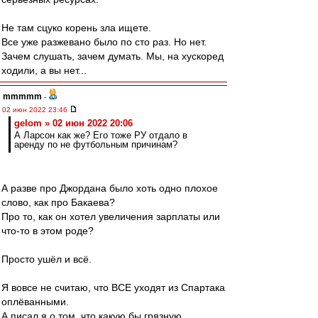
Не там сцуко корень зла ищете.
Все уже разжевано было по сто раз. Но нет.
Зачем слушать, зачем думать. Мы, на хускоред
ходили, а вы нет...
mmmmm
-
02 июн 2022 23:46
gelom » 02 июн 2022 20:06
А Ларсон как же? Его тоже РУ отдало в
аренду по не футбольным причинам?
А разве про Джордана было хоть одно плохое
слово, как про Бакаева?
Про то, как он хотел увеличения зарплаты или
что-то в этом роде?
Просто ушёл и всё.
Я вовсе не считаю, что ВСЕ уходят из Спартака
оплёванными.
А писал я о том, что какую бы грязную