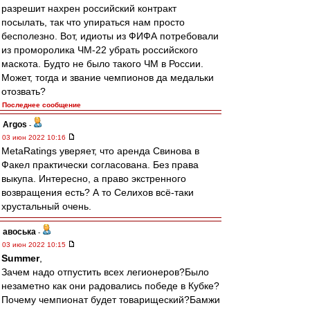
разрешит нахрен российский контракт
посылать, так что упираться нам просто
бесполезно. Вот, идиоты из ФИФА потребовали
из проморолика ЧМ-22 убрать российского
маскота. Будто не было такого ЧМ в России.
Может, тогда и звание чемпионов да медальки
отозвать?
Последнее сообщение
Argos
-
03 июн 2022 10:16
MetaRatings уверяет, что аренда Свинова в
Факел практически согласована. Без права
выкупа. Интересно, а право экстренного
возвращения есть? А то Селихов всё-таки
хрустальный очень.
авоська
-
03 июн 2022 10:15
Summer
,
Зачем надо отпустить всех легионеров?Было
незаметно как они радовались победе в Кубке?
Почему чемпионат будет товарищеский?Бамжи