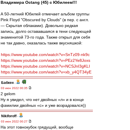
Владимира Octang (45) с Юбилеем!!!
А 50-летний Юбилей отмечает альбом группы
Pink Floyd "Obscured by Clouds" (в пер. с англ.
— Скрытая облаками). Довольно редкая
запись, долго остававшаяся в тени следующей
знаменитой 73-го года. Также открыл для себя
не так давно, оказалась также вкусняшкой:
https://www.youtube.com/watch?v=SnTz09-nk9c
https://www.youtube.com/watch?v=PEz2Ye8Joxs
https://www.youtube.com/watch?v=NCSJnI3gKLI
https://www.youtube.com/watch?v=xb_y4QT34yE
Бабкен
-
03 июн 2022 00:35
2 gelom
Ну я увидел, что нет двойных «л» и в конце
фамилии двойных «с» и уже возрадовался))
Nikiforoff
-
03 июн 2022 00:27
На этот говнокубок грядущий, вообще