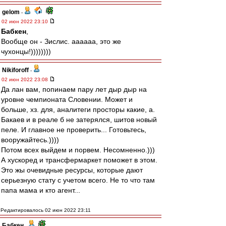
gelom
-
02 июн 2022 23:10
Бабкен
,
Вообще он - Зислис. аааааа, это же
чухонцы!))))))))
Nikiforoff
-
02 июн 2022 23:08
Да лан вам, попинаем пару лет дыр дыр на
уровне чемпионата Словении. Может и
больше, хз. для, аналитеги просторы какие, а.
Бакаев и в реале б не затерялся, шитов новый
пеле. И главное не проверить... Готовьтесь,
вооружайтесь.))))
Потом всех выйдем и порвем. Несомненно.)))
А хускоред и трансфермаркет поможет в этом.
Это жы очевидные ресурсы, которые дают
серьезную стату с учетом всего. Не то что там
папа мама и кто агент...
Редактировалось 02 июн 2022 23:11
Бабкен
-