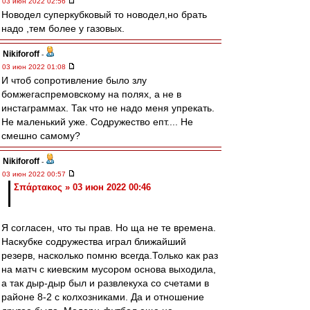
03 июн 2022 02:56
Новодел суперкубковый то новодел,но брать
надо ,тем более у газовых.
Nikiforoff
-
03 июн 2022 01:08
И чтоб сопротивление было злу
бомжегаспремовскому на полях, а не в
инстаграммах. Так что не надо меня упрекать.
Не маленький уже. Содружество епт.... Не
смешно самому?
Nikiforoff
-
03 июн 2022 00:57
Σπάρτακος » 03 июн 2022 00:46
Я согласен, что ты прав. Но ща не те времена.
Наскубке содружества играл ближайший
резерв, насколько помню всегда.Только как раз
на матч с киевским мусором основа выходила,
а так дыр-дыр был и развлекуха со счетами в
районе 8-2 с колхозниками. Да и отношение