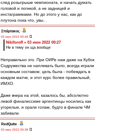
след розыгрыше чемпионата, и начать думать
головой и логикой, а не задницей и
инстаграммами. Но до этого у нас, как до
плутона пока что, увы...
Σπάρτακος
-
03 июн 2022 00:46
Nikiforoff » 03 июн 2022 00:27
Не в тему он ща вообще
Неправильно это. При ОИРе нам даже на Кубок
Содружества не наплевать было, всегда играли
основным составом; цель была - побеждать в
каждом матче, и этот курс более правильный,
ИМХО.
Даже вчера на этой, казалось бы, абсолютно
левой финалиссиме аргентинцы носились как
угорелые, и орали голам, будто в финале ЧМ
забивали.
RedQuite
-
03 июн 2022 00:38