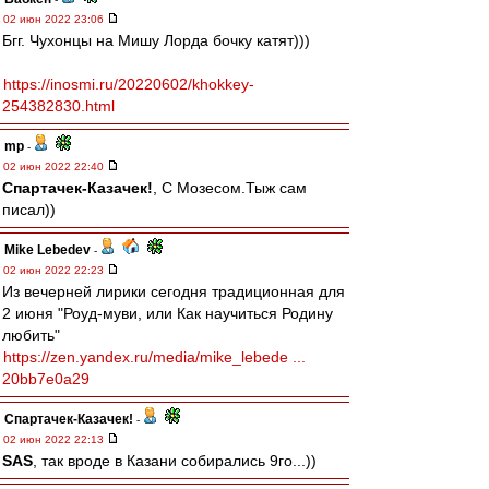
02 июн 2022 23:06
Бгг. Чухонцы на Мишу Лорда бочку катят)))
https://inosmi.ru/20220602/khokkey-
254382830.html
mp
-
02 июн 2022 22:40
Спартачек-Казачек!
, С Мозесом.Тыж сам
писал))
Mike Lebedev
-
02 июн 2022 22:23
Из вечерней лирики сегодня традиционная для
2 июня "Роуд-муви, или Как научиться Родину
любить"
https://zen.yandex.ru/media/mike_lebede ...
20bb7e0a29
Спартачек-Казачек!
-
02 июн 2022 22:13
SAS
, так вроде в Казани собирались 9го...))