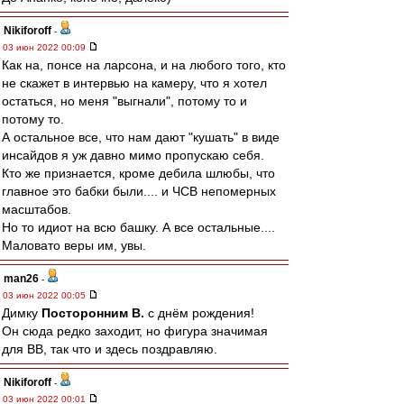
Nikiforoff
-
03 июн 2022 00:09
Как на, понсе на ларсона, и на любого того, кто
не скажет в интервью на камеру, что я хотел
остаться, но меня "выгнали", потому то и
потому то.
А остальное все, что нам дают "кушать" в виде
инсайдов я уж давно мимо пропускаю себя.
Кто же признается, кроме дебила шлюбы, что
главное это бабки были.... и ЧСВ непомерных
масштабов.
Но то идиот на всю башку. А все остальные....
Маловато веры им, увы.
man26
-
03 июн 2022 00:05
Димку
Посторонним В.
с днём рождения!
Он сюда редко заходит, но фигура значимая
для ВВ, так что и здесь поздравляю.
Nikiforoff
-
03 июн 2022 00:01