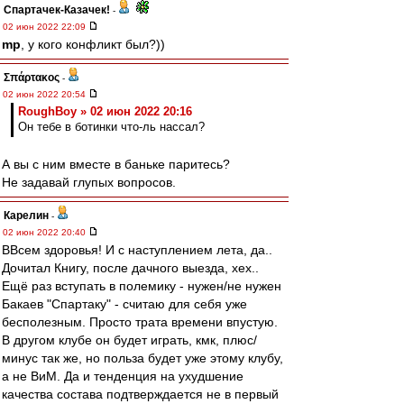
Спартачек-Казачек!
-
02 июн 2022 22:09
mp
, у кого конфликт был?))
Σπάρτακος
-
02 июн 2022 20:54
RoughBoy » 02 июн 2022 20:16
Он тебе в ботинки что-ль нассал?
А вы с ним вместе в баньке паритесь?
Не задавай глупых вопросов.
Карелин
-
02 июн 2022 20:40
ВВсем здоровья! И с наступлением лета, да..
Дочитал Книгу, после дачного выезда, хех..
Ещё раз вступать в полемику - нужен/не нужен
Бакаев "Спартаку" - считаю для себя уже
бесполезным. Просто трата времени впустую.
В другом клубе он будет играть, кмк, плюс/
минус так же, но польза будет уже этому клубу,
а не ВиМ. Да и тенденция на ухудшение
качества состава подтверждается не в первый