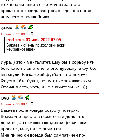
то и в большинстве. Но мяч из-за этого
проклятого ковида застревает где-то в ногах
ингушского волшебника.
gelom
-
03 июн 2022 09:33
irod sm » 03 июн 2022 07:05
Бакаев - очень психологически
неуравновешен
Йура, ) это - менталитет. Ему бы в борьбу или
бокс какой в октагоне, а его, дурашку, в футбол
впихнули. Кавказский футбол - это покруче
Фауста Гёте будет, не путать с закавказским.
Отличия есть, хоть, и не значительные. )))
DyG
-
03 июн 2022 08:48
Бакаев после ковида остроту потерял.
Возможно просто в психологии дело, что
лечится, а возможно кондиции физические
просели, могут и не лечиться.
Мне лично он всегда был симпатичен по-