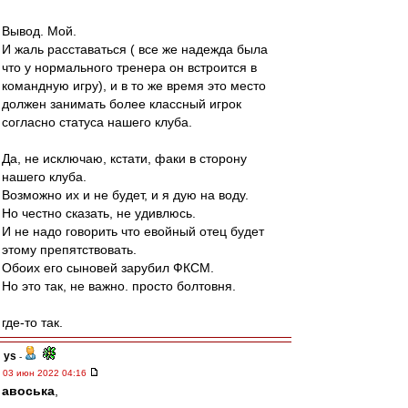
Вывод. Мой.
И жаль расставаться ( все же надежда была
что у нормального тренера он встроится в
командную игру), и в то же время это место
должен занимать более классный игрок
согласно статуса нашего клуба.
Да, не исключаю, кстати, факи в сторону
нашего клуба.
Возможно их и не будет, и я дую на воду.
Но честно сказать, не удивлюсь.
И не надо говорить что евойный отец будет
этому препятствовать.
Обоих его сыновей зарубил ФКСМ.
Но это так, не важно. просто болтовня.
где-то так.
ys
-
03 июн 2022 04:16
авоська
,