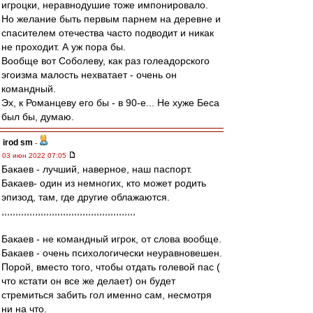
игроцки, неравнодушие тоже импонировало.
Но желание быть первым парнем на деревне и
спасителем отечества часто подводит и никак
не проходит. А уж пора бы.
Вообще вот Соболеву, как раз голеадорского
эгоизма малость нехватает - очень он
командный.
Эх, к Романцеву его бы - в 90-е... Не хуже Беса
был бы, думаю.
irod sm
-
03 июн 2022 07:05
Бакаев - лучший, наверное, наш паспорт.
Бакаев- один из немногих, кто может родить
эпизод, там, где другие облажаются.
,,,,,,,,,,,,,,,,,,,,,,,,,,,,,,,,,,,,,,,,,,,,,,,,
Бакаев - не командный игрок, от слова вообще.
Бакаев - очень психологически неуравновешен.
Порой, вместо того, чтобы отдать голевой пас (
что кстати он все же делает) он будет
стремиться забить гол именно сам, несмотря
ни на что.