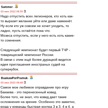
Summer
-
03 июн 2022 09:55
Надо отпустить всех легионеров, кто хоть как-
то выразит желание уйти или даже намекнёт.
Ну если кто уж совсем не хочет уходить, то
ладно, пусть остаётся пока что.
Мозеса отпустить, если у него есть хоть какие-
то сомнения.
Следующий чемпионат будет первый ТЧР -
товарищеский чемпионат России.
В связи с этим ещё более дурацкой видится
идея приглашения иностраных судей на
суперкубок.
BuakawPorPramuk
-
03 июн 2022 09:48
Самое мое любимое оправдание про игру
Бакаева - это перенесенный ковид.
Более того, не знал, что ковид дает такие
осложнения на зрение. Особенно это заметно,
когда у команды быстрая контра 3 в 3, 4 в 4, а