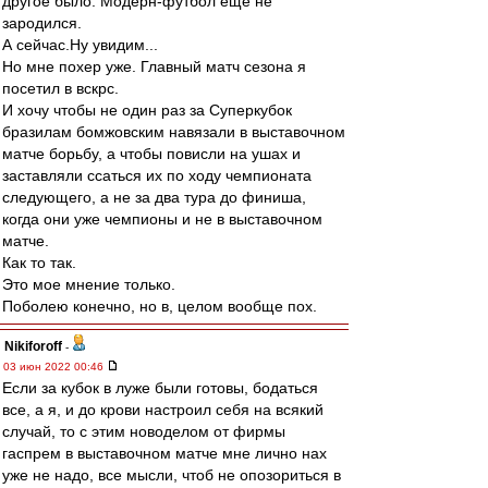
другое было. Модерн-футбол еще не
зародился.
А сейчас.Ну увидим...
Но мне похер уже. Главный матч сезона я
посетил в вскрс.
И хочу чтобы не один раз за Суперкубок
бразилам бомжовским навязали в выставочном
матче борьбу, а чтобы повисли на ушах и
заставляли ссаться их по ходу чемпионата
следующего, а не за два тура до финиша,
когда они уже чемпионы и не в выставочном
матче.
Как то так.
Это мое мнение только.
Поболею конечно, но в, целом вообще пох.
Nikiforoff
-
03 июн 2022 00:46
Если за кубок в луже были готовы, бодаться
все, а я, и до крови настроил себя на всякий
случай, то с этим новоделом от фирмы
гаспрем в выставочном матче мне лично нах
уже не надо, все мысли, чтоб не опозориться в