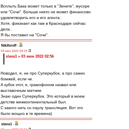
Всплыть Бака может только в "Зените", мусоре
или "Сочи". Больше никто не может финансово
удовлетворить его и его агента.
Хотя, фикзнает как там в Краснодаре сейчас
дела..
Я бы поставил на "Сочи".
Nikiforoff
-
03 июн 2022 03:15
slava1 » 03 июн 2022 02:56
Новодел, я, не про Суперкубок, а про самих
бомжей, если че.
А кубок этот, я, грамофоном назвал или
выставочным матчем.
Знаю один Суперкубок. Это который в моем
детстве межконтинентальный был.
С какого нить сн паулу трансляция. Вот это
было мощно в те времена)
slava1
-