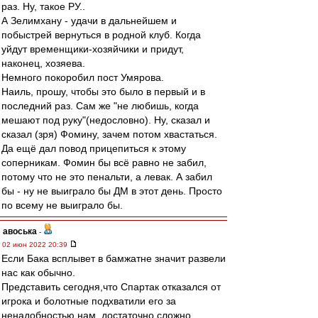
раз. Ну, такое РУ..
А Зелимхану - удачи в дальнейшем и
побыстрей вернуться в родной клуб. Когда
уйдут временщики-хозяйчики и придут,
наконец, хозяева.
Немного покоробил пост Умярова.
Наиль, прошу, чтобы это было в первый и в
последний раз. Сам же "не любишь, когда
мешают под руку"(недословно). Ну, сказал и
сказал (зря) Фомину, зачем потом хвастаться.
Да ещё дал повод прицепиться к этому
соперникам. Фомин бы всё равно не забил,
потому что не это пенальти, а левак. А забил
бы - ну не выиграло бы ДМ в этот день. Просто
по всему не выиграло бы.
авоська
-
02 июн 2022 20:39
Если Бака всплывет в бамжатне значит развели
нас как обычно.
Представить сегодня,что Спартак отказался от
игрока и болотные подхватили его за
ненадобностью нам, достаточно сложно.