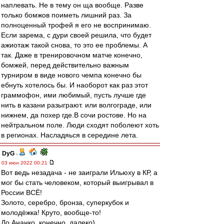
наплевать. Не в тему он ща вообще. Разве
только бомжов поиметь лишний раз. За
полноценный трофей я его не воспринимаю.
Если зарема, с дури своей решила, что будет
ажиотаж такой снова, то это ее проблемы. А
так. Даже в тренировочном матче конечно,
бомжей, перед действительно важным
турниром в виде нового чемпа конечно бы
ебнуть хотелось бы. И наоборот как раз этот
граммофон, ими любимый, пусть лучше где
нить в казани разыграют. или волгограде, или
нижнем, да похер где.В сочи ростове. Но на
нейтральном поле. Люди сходят поболеют хоть
в регионах. Насладяься в середине лета.
DyG
-
03 июн 2022 00:21
Вот ведь незадача - не заиграли Ильюху в КР, а
мог бы стать человеком, который выигрывал в
России ВСЁ!
Золото, серебро, бронза, суперкубок и
молодёжка! Круто, вообще-то!
До Ананко, конечно, далеко)