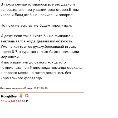
В таком случае готовилось всё это давно и
основательно при участии всех сторон.В том
числе и Баки,чтобы он сейчас ни говорил.
Но пока не всплыл не будем торопиться.
И даже если так,он хотя бы не филонил и
выкладывался когда давали возможность.
Уже не как говнюк рукаку,бросивший играть
после 6-7го тура как только бамжи поманили
морковкой.
И валявший хуи до самого конца того
чемпионата при Якине,когда команда съехала
с первого места на пятое,оставшись без
нормального форварда.
Редактировалось 02 июн 2022 20:40
RoughBoy
-
02 июн 2022 20:16
Σπάρτακος
,
Он тебе в ботинки что-ль нассал?