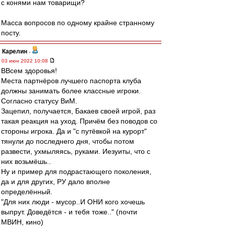
с конями нам товарищи?
Масса вопросов по одному крайне странному
посту.
Карелин
-
03 июн 2022 10:08
ВВсем здоровья!
Места партнёров лучшего паспорта клуба
должны занимать более классные игроки.
Согласно статусу ВиМ.
Зацепил, получается, Бакаев своей игрой, раз
такая реакция на уход. Причём без поводов со
стороны игрока. Да и "с путёвкой на курорт"
тянули до последнего дня, чтобы потом
развести, ухмыляясь, руками. Иезуиты, что с
них возьмёшь..
Ну и пример для подрастающего поколения,
да и для других, РУ дало вполне
определённый.
"Для них люди - мусор..И ОНИ кого хочешь
выпрут. Доведётся - и тебя тоже.." (почти
МВИН, кино)