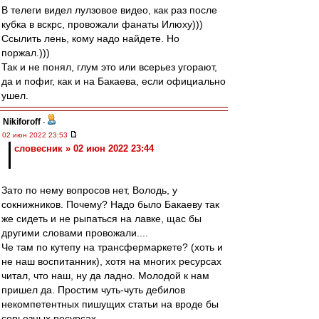
В телеги видел лулзовое видео, как раз после
кубка в вскрс, провожали фанаты Илюху)))
Ссылить лень, кому надо найдете. Но
поржал.)))
Так и не понял, глум это или всерьез угорают,
да и пофиг, как и на Бакаева, если официально
ушел.
Nikiforoff
-
02 июн 2022 23:53
словесник » 02 июн 2022 23:44
Зато по нему вопросов нет, Володь, у
сокнижников. Почему? Надо было Бакаеву так
же сидеть и не рыпаться на лавке, щас бы
другими словами провожали....
Че там по кутепу на трансфермаркете? (хоть и
не наш воспитанник), хотя на многих ресурсах
читал, что наш, ну да ладно. Молодой к нам
пришел да. Простим чуть-чуть дебилов
некомпетентных пишущих статьи на вроде бы
серьезных ресурсах.