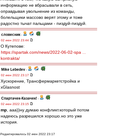
информацию не вбрасывали в сеть,
оправдывая увольнение из команды,
болельщики массово верят этому и тоже
радостно тычат пальцами - пиздуй-пиздуй.
словесник
-
02 июн 2022 23:44
О Кутепове:
https://spartak.com/news/2022-06-02-spa ...
kontrakta/
Mike Lebedev
-
02 июн 2022 23:17
Хускорение, Трансфермаpкетстройка и
xGlasnost
Спартачек-Казачек!
-
02 июн 2022 23:15
mp
, ааа))ну думаю конфликт.который потом
надеюсь разрешился хорошо.но это уже
история.
Редактировалось 02 июн 2022 23:17