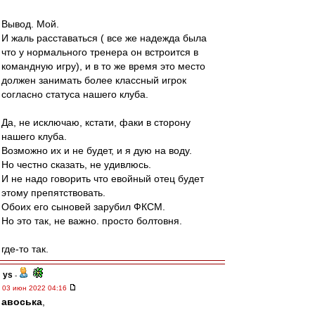
Вывод. Мой.
И жаль расставаться ( все же надежда была
что у нормального тренера он встроится в
командную игру), и в то же время это место
должен занимать более классный игрок
согласно статуса нашего клуба.
Да, не исключаю, кстати, факи в сторону
нашего клуба.
Возможно их и не будет, и я дую на воду.
Но честно сказать, не удивлюсь.
И не надо говорить что евойный отец будет
этому препятствовать.
Обоих его сыновей зарубил ФКСМ.
Но это так, не важно. просто болтовня.
где-то так.
ys
-
03 июн 2022 04:16
авоська
,