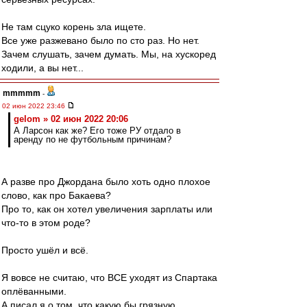
Не там сцуко корень зла ищете.
Все уже разжевано было по сто раз. Но нет.
Зачем слушать, зачем думать. Мы, на хускоред
ходили, а вы нет...
mmmmm
-
02 июн 2022 23:46
gelom » 02 июн 2022 20:06
А Ларсон как же? Его тоже РУ отдало в
аренду по не футбольным причинам?
А разве про Джордана было хоть одно плохое
слово, как про Бакаева?
Про то, как он хотел увеличения зарплаты или
что-то в этом роде?
Просто ушёл и всё.
Я вовсе не считаю, что ВСЕ уходят из Спартака
оплёванными.
А писал я о том, что какую бы грязную