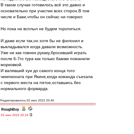
В таком случае готовилось всё это давно и
основательно при участии всех сторон.В том
числе и Баки,чтобы он сейчас ни говорил.
Но пока не всплыл не будем торопиться.
И даже если так,он хотя бы не филонил и
выкладывался когда давали возможность.
Уже не как говнюк рукаку,бросивший играть
после 6-7го тура как только бамжи поманили
морковкой.
И валявший хуи до самого конца того
чемпионата при Якине,когда команда съехала
с первого места на пятое,оставшись без
нормального форварда.
Редактировалось 02 июн 2022 20:40
RoughBoy
-
02 июн 2022 20:16
Σπάρτακος
,
Он тебе в ботинки что-ль нассал?