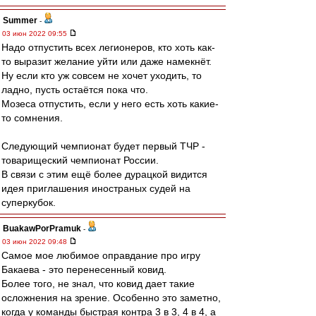
Summer
-
03 июн 2022 09:55
Надо отпустить всех легионеров, кто хоть как-
то выразит желание уйти или даже намекнёт.
Ну если кто уж совсем не хочет уходить, то
ладно, пусть остаётся пока что.
Мозеса отпустить, если у него есть хоть какие-
то сомнения.
Следующий чемпионат будет первый ТЧР -
товарищеский чемпионат России.
В связи с этим ещё более дурацкой видится
идея приглашения иностраных судей на
суперкубок.
BuakawPorPramuk
-
03 июн 2022 09:48
Самое мое любимое оправдание про игру
Бакаева - это перенесенный ковид.
Более того, не знал, что ковид дает такие
осложнения на зрение. Особенно это заметно,
когда у команды быстрая контра 3 в 3, 4 в 4, а