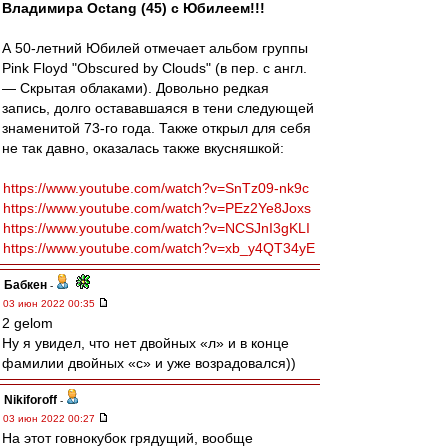
Владимира Octang (45) с Юбилеем!!!
А 50-летний Юбилей отмечает альбом группы
Pink Floyd "Obscured by Clouds" (в пер. с англ.
— Скрытая облаками). Довольно редкая
запись, долго остававшаяся в тени следующей
знаменитой 73-го года. Также открыл для себя
не так давно, оказалась также вкусняшкой:
https://www.youtube.com/watch?v=SnTz09-nk9c
https://www.youtube.com/watch?v=PEz2Ye8Joxs
https://www.youtube.com/watch?v=NCSJnI3gKLI
https://www.youtube.com/watch?v=xb_y4QT34yE
Бабкен
-
03 июн 2022 00:35
2 gelom
Ну я увидел, что нет двойных «л» и в конце
фамилии двойных «с» и уже возрадовался))
Nikiforoff
-
03 июн 2022 00:27
На этот говнокубок грядущий, вообще