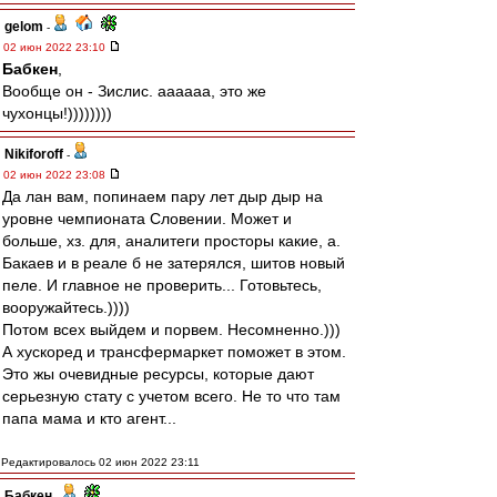
gelom
-
02 июн 2022 23:10
Бабкен
,
Вообще он - Зислис. аааааа, это же
чухонцы!))))))))
Nikiforoff
-
02 июн 2022 23:08
Да лан вам, попинаем пару лет дыр дыр на
уровне чемпионата Словении. Может и
больше, хз. для, аналитеги просторы какие, а.
Бакаев и в реале б не затерялся, шитов новый
пеле. И главное не проверить... Готовьтесь,
вооружайтесь.))))
Потом всех выйдем и порвем. Несомненно.)))
А хускоред и трансфермаркет поможет в этом.
Это жы очевидные ресурсы, которые дают
серьезную стату с учетом всего. Не то что там
папа мама и кто агент...
Редактировалось 02 июн 2022 23:11
Бабкен
-