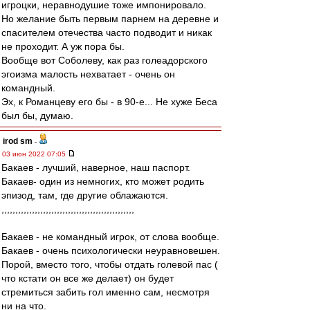
игроцки, неравнодушие тоже импонировало.
Но желание быть первым парнем на деревне и
спасителем отечества часто подводит и никак
не проходит. А уж пора бы.
Вообще вот Соболеву, как раз голеадорского
эгоизма малость нехватает - очень он
командный.
Эх, к Романцеву его бы - в 90-е... Не хуже Беса
был бы, думаю.
irod sm
-
03 июн 2022 07:05
Бакаев - лучший, наверное, наш паспорт.
Бакаев- один из немногих, кто может родить
эпизод, там, где другие облажаются.
,,,,,,,,,,,,,,,,,,,,,,,,,,,,,,,,,,,,,,,,,,,,,,,,
Бакаев - не командный игрок, от слова вообще.
Бакаев - очень психологически неуравновешен.
Порой, вместо того, чтобы отдать голевой пас (
что кстати он все же делает) он будет
стремиться забить гол именно сам, несмотря
ни на что.