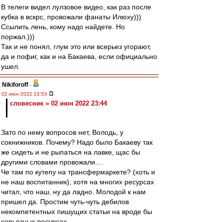
В телеги видел лулзовое видео, как раз после
кубка в вскрс, провожали фанаты Илюху)))
Ссылить лень, кому надо найдете. Но
поржал.)))
Так и не понял, глум это или всерьез угорают,
да и пофиг, как и на Бакаева, если официально
ушел.
Nikiforoff
-
02 июн 2022 23:53
словесник » 02 июн 2022 23:44
Зато по нему вопросов нет, Володь, у
сокнижников. Почему? Надо было Бакаеву так
же сидеть и не рыпаться на лавке, щас бы
другими словами провожали....
Че там по кутепу на трансфермаркете? (хоть и
не наш воспитанник), хотя на многих ресурсах
читал, что наш, ну да ладно. Молодой к нам
пришел да. Простим чуть-чуть дебилов
некомпетентных пишущих статьи на вроде бы
серьезных ресурсах.