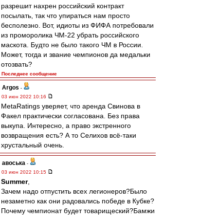
разрешит нахрен российский контракт
посылать, так что упираться нам просто
бесполезно. Вот, идиоты из ФИФА потребовали
из проморолика ЧМ-22 убрать российского
маскота. Будто не было такого ЧМ в России.
Может, тогда и звание чемпионов да медальки
отозвать?
Последнее сообщение
Argos
-
03 июн 2022 10:16
MetaRatings уверяет, что аренда Свинова в
Факел практически согласована. Без права
выкупа. Интересно, а право экстренного
возвращения есть? А то Селихов всё-таки
хрустальный очень.
авоська
-
03 июн 2022 10:15
Summer
,
Зачем надо отпустить всех легионеров?Было
незаметно как они радовались победе в Кубке?
Почему чемпионат будет товарищеский?Бамжи