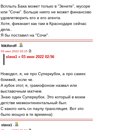
Всплыть Бака может только в "Зените", мусоре
или "Сочи". Больше никто не может финансово
удовлетворить его и его агента.
Хотя, фикзнает как там в Краснодаре сейчас
дела..
Я бы поставил на "Сочи".
Nikiforoff
-
03 июн 2022 03:15
slava1 » 03 июн 2022 02:56
Новодел, я, не про Суперкубок, а про самих
бомжей, если че.
А кубок этот, я, грамофоном назвал или
выставочным матчем.
Знаю один Суперкубок. Это который в моем
детстве межконтинентальный был.
С какого нить сн паулу трансляция. Вот это
было мощно в те времена)
slava1
-