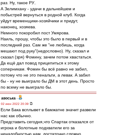
раз. Ну, такое РУ..
А Зелимхану - удачи в дальнейшем и
побыстрей вернуться в родной клуб. Когда
уйдут временщики-хозяйчики и придут,
наконец, хозяева.
Немного покоробил пост Умярова.
Наиль, прошу, чтобы это было в первый и в
последний раз. Сам же "не любишь, когда
мешают под руку"(недословно). Ну, сказал и
сказал (зря) Фомину, зачем потом хвастаться.
Да ещё дал повод прицепиться к этому
соперникам. Фомин бы всё равно не забил,
потому что не это пенальти, а левак. А забил
бы - ну не выиграло бы ДМ в этот день. Просто
по всему не выиграло бы.
авоська
-
02 июн 2022 20:39
Если Бака всплывет в бамжатне значит развели
нас как обычно.
Представить сегодня,что Спартак отказался от
игрока и болотные подхватили его за
ненадобностью нам, достаточно сложно.