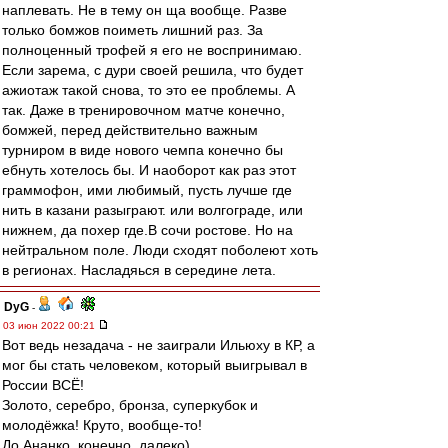
наплевать. Не в тему он ща вообще. Разве
только бомжов поиметь лишний раз. За
полноценный трофей я его не воспринимаю.
Если зарема, с дури своей решила, что будет
ажиотаж такой снова, то это ее проблемы. А
так. Даже в тренировочном матче конечно,
бомжей, перед действительно важным
турниром в виде нового чемпа конечно бы
ебнуть хотелось бы. И наоборот как раз этот
граммофон, ими любимый, пусть лучше где
нить в казани разыграют. или волгограде, или
нижнем, да похер где.В сочи ростове. Но на
нейтральном поле. Люди сходят поболеют хоть
в регионах. Насладяься в середине лета.
DyG
-
03 июн 2022 00:21
Вот ведь незадача - не заиграли Ильюху в КР, а
мог бы стать человеком, который выигрывал в
России ВСЁ!
Золото, серебро, бронза, суперкубок и
молодёжка! Круто, вообще-то!
До Ананко, конечно, далеко)