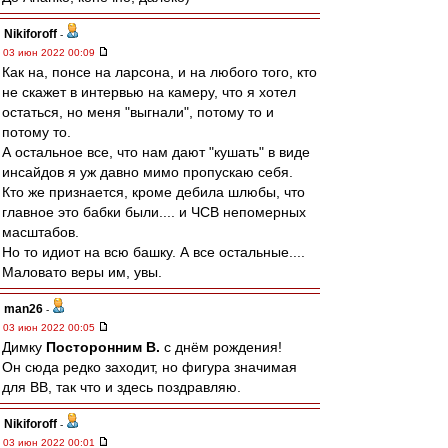
Nikiforoff
-
03 июн 2022 00:09
Как на, понсе на ларсона, и на любого того, кто
не скажет в интервью на камеру, что я хотел
остаться, но меня "выгнали", потому то и
потому то.
А остальное все, что нам дают "кушать" в виде
инсайдов я уж давно мимо пропускаю себя.
Кто же признается, кроме дебила шлюбы, что
главное это бабки были.... и ЧСВ непомерных
масштабов.
Но то идиот на всю башку. А все остальные....
Маловато веры им, увы.
man26
-
03 июн 2022 00:05
Димку
Посторонним В.
с днём рождения!
Он сюда редко заходит, но фигура значимая
для ВВ, так что и здесь поздравляю.
Nikiforoff
-
03 июн 2022 00:01