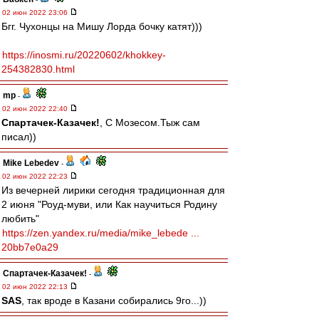
02 июн 2022 23:06
Бгг. Чухонцы на Мишу Лорда бочку катят)))
https://inosmi.ru/20220602/khokkey-
254382830.html
mp
-
02 июн 2022 22:40
Спартачек-Казачек!
, С Мозесом.Тыж сам
писал))
Mike Lebedev
-
02 июн 2022 22:23
Из вечерней лирики сегодня традиционная для
2 июня "Роуд-муви, или Как научиться Родину
любить"
https://zen.yandex.ru/media/mike_lebede ...
20bb7e0a29
Спартачек-Казачек!
-
02 июн 2022 22:13
SAS
, так вроде в Казани собирались 9го...))