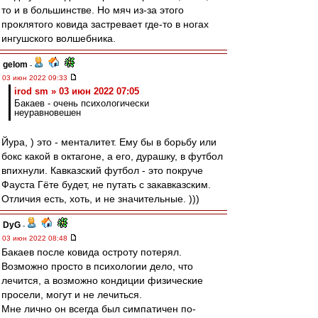
то и в большинстве. Но мяч из-за этого
проклятого ковида застревает где-то в ногах
ингушского волшебника.
gelom
-
03 июн 2022 09:33
irod sm » 03 июн 2022 07:05
Бакаев - очень психологически
неуравновешен
Йура, ) это - менталитет. Ему бы в борьбу или
бокс какой в октагоне, а его, дурашку, в футбол
впихнули. Кавказский футбол - это покруче
Фауста Гёте будет, не путать с закавказским.
Отличия есть, хоть, и не значительные. )))
DyG
-
03 июн 2022 08:48
Бакаев после ковида остроту потерял.
Возможно просто в психологии дело, что
лечится, а возможно кондиции физические
просели, могут и не лечиться.
Мне лично он всегда был симпатичен по-