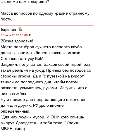
с конями нам товарищи?
Масса вопросов по одному крайне странному
посту.
Карелин
-
03 июн 2022 10:08
ВВсем здоровья!
Места партнёров лучшего паспорта клуба
должны занимать более классные игроки.
Согласно статусу ВиМ.
Зацепил, получается, Бакаев своей игрой, раз
такая реакция на уход. Причём без поводов со
стороны игрока. Да и "с путёвкой на курорт"
тянули до последнего дня, чтобы потом
развести, ухмыляясь, руками. Иезуиты, что с
них возьмёшь..
Ну и пример для подрастающего поколения,
да и для других, РУ дало вполне
определённый.
"Для них люди - мусор..И ОНИ кого хочешь
выпрут. Доведётся - и тебя тоже.." (почти
МВИН, кино)