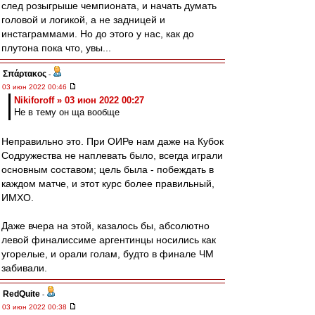
след розыгрыше чемпионата, и начать думать
головой и логикой, а не задницей и
инстаграммами. Но до этого у нас, как до
плутона пока что, увы...
Σπάρτακος
-
03 июн 2022 00:46
Nikiforoff » 03 июн 2022 00:27
Не в тему он ща вообще
Неправильно это. При ОИРе нам даже на Кубок
Содружества не наплевать было, всегда играли
основным составом; цель была - побеждать в
каждом матче, и этот курс более правильный,
ИМХО.
Даже вчера на этой, казалось бы, абсолютно
левой финалиссиме аргентинцы носились как
угорелые, и орали голам, будто в финале ЧМ
забивали.
RedQuite
-
03 июн 2022 00:38