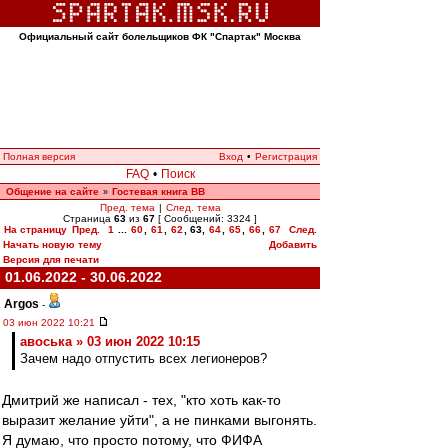
Официальный сайт болельщиков ФК "Спартак" Москва
Полная версия
Вход
•
Регистрация
FAQ
•
Поиск
Общение на сайте
Гостевая книга ВВ
»
Пред. тема
|
След. тема
Страница
63
из
67
[ Сообщений: 3324 ]
На страницу
Пред.
1
...
60
,
61
,
62
,
63
,
64
,
65
,
66
,
67
След.
Начать новую тему
Добавить
Версия для печати
01.06.2022 - 30.06.2022
Argos
-
03 июн 2022 10:21
авоська » 03 июн 2022 10:15
Зачем надо отпустить всех легионеров?
Дмитрий же написал - тех, "кто хоть как-то
выразит желание уйти", а не пинками выгонять.
Я думаю, что просто потому, что ФИФА