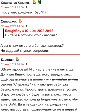
Спартачек-Казачек!
-
02 июн 2022 22:09
mp
, у кого конфликт был?))
Σπάρτακος
-
02 июн 2022 20:54
RoughBoy » 02 июн 2022 20:16
Он тебе в ботинки что-ль нассал?
А вы с ним вместе в баньке паритесь?
Не задавай глупых вопросов.
Карелин
-
02 июн 2022 20:40
ВВсем здоровья! И с наступлением лета, да..
Дочитал Книгу, после дачного выезда, хех..
Ещё раз вступать в полемику - нужен/не нужен
Бакаев "Спартаку" - считаю для себя уже
бесполезным. Просто трата времени впустую.
В другом клубе он будет играть, кмк, плюс/
минус так же, но польза будет уже этому клубу,
а не ВиМ. Да и тенденция на ухудшение
качества состава подтверждается не в первый