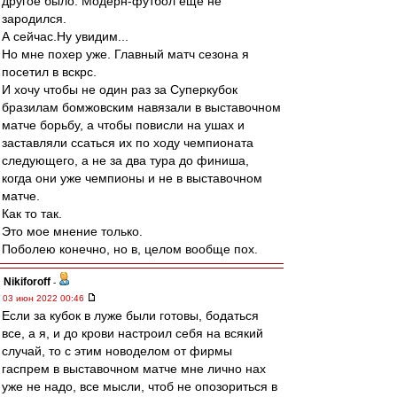
другое было. Модерн-футбол еще не
зародился.
А сейчас.Ну увидим...
Но мне похер уже. Главный матч сезона я
посетил в вскрс.
И хочу чтобы не один раз за Суперкубок
бразилам бомжовским навязали в выставочном
матче борьбу, а чтобы повисли на ушах и
заставляли ссаться их по ходу чемпионата
следующего, а не за два тура до финиша,
когда они уже чемпионы и не в выставочном
матче.
Как то так.
Это мое мнение только.
Поболею конечно, но в, целом вообще пох.
Nikiforoff
-
03 июн 2022 00:46
Если за кубок в луже были готовы, бодаться
все, а я, и до крови настроил себя на всякий
случай, то с этим новоделом от фирмы
гаспрем в выставочном матче мне лично нах
уже не надо, все мысли, чтоб не опозориться в