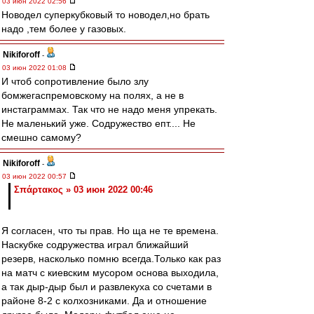
03 июн 2022 02:56
Новодел суперкубковый то новодел,но брать
надо ,тем более у газовых.
Nikiforoff
-
03 июн 2022 01:08
И чтоб сопротивление было злу
бомжегаспремовскому на полях, а не в
инстаграммах. Так что не надо меня упрекать.
Не маленький уже. Содружество епт.... Не
смешно самому?
Nikiforoff
-
03 июн 2022 00:57
Σπάρτακος » 03 июн 2022 00:46
Я согласен, что ты прав. Но ща не те времена.
Наскубке содружества играл ближайший
резерв, насколько помню всегда.Только как раз
на матч с киевским мусором основа выходила,
а так дыр-дыр был и развлекуха со счетами в
районе 8-2 с колхозниками. Да и отношение