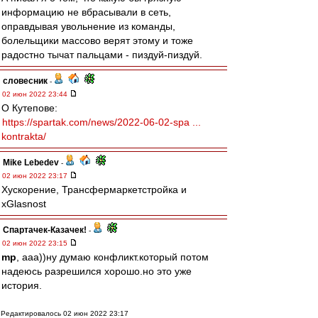
информацию не вбрасывали в сеть,
оправдывая увольнение из команды,
болельщики массово верят этому и тоже
радостно тычат пальцами - пиздуй-пиздуй.
словесник
-
02 июн 2022 23:44
О Кутепове:
https://spartak.com/news/2022-06-02-spa ...
kontrakta/
Mike Lebedev
-
02 июн 2022 23:17
Хускорение, Трансфермаpкетстройка и
xGlasnost
Спартачек-Казачек!
-
02 июн 2022 23:15
mp
, ааа))ну думаю конфликт.который потом
надеюсь разрешился хорошо.но это уже
история.
Редактировалось 02 июн 2022 23:17