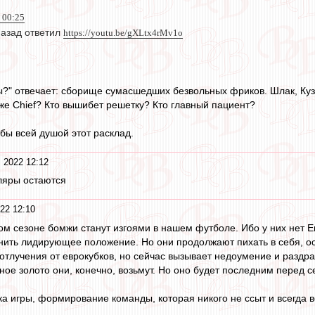
 00:25
азад ответил
https://youtu.be/gXLtx4rMv1o
ы?" отвечает: сборище сумасшедших безвольных фриков. Шлак, Ку
 же Chief? Кто вышибет решетку? Кто главный пациент?
бы всей душой этот расклад.
 2022 12:12
ляры остаются
22 12:10
том сезоне бомжи станут изгоями в нашем футболе. Ибо у них нет 
нить лидирующее положение. Но они продолжают пихать в себя, ос
отлучения от еврокубков, но сейчас вызывает недоумение и раздраж
ное золото они, конечно, возьмут. Но оно будет последним перед
а игры, формирование команды, которая никого не ссыт и всегда в