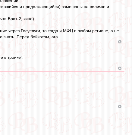
оложении.
ствившийся и продолжающийся) замешаны на величке и
ти Брат-2, кино).
ние через Госуслуги, то тогда и МФЦ в любом регионе, а не
 знать. Перед бойкотом, ага..
е в тройке".