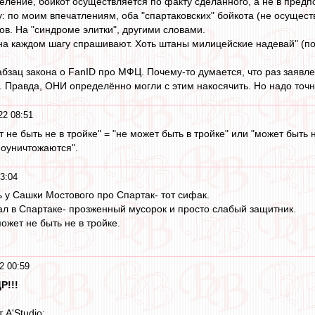
ление, бойкот осуществляется по факту сделанного, а не в предп
у: по моим впечатлениям, оба "спартаковских" бойкота (не осуще
ов. На "синдроме элитки", другими словами.
 "на каждом шагу спрашивают. Хоть штаны милицейские надевай" (поч
бзац закона о FanID про МФЦ. Почему-то думается, что раз заявле
. Правда, ОНИ определённо могли с этим накосячить. Но надо точно
22 08:51
т не быть не в тройке" = "не может быть в тройке" или "может быть н
моуничтожаются".
3:04
ь у Сашки Мостового про Спартак- тот сифак.
нал в Спартаке- прозженный мусорок и просто слабый защитник.
может не быть не в тройке.
2 00:59
Р!!!
 A'Studio: