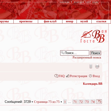
орумы
прогнозы
фан-клуб
юмор
музей
ссылки
Расширенный поиск
FAQ
Регистрация
Вход
Календарь ВВ
75
Сообщений: 3729 •
Страница
75
из
75
•
1
...
71
72
73
74