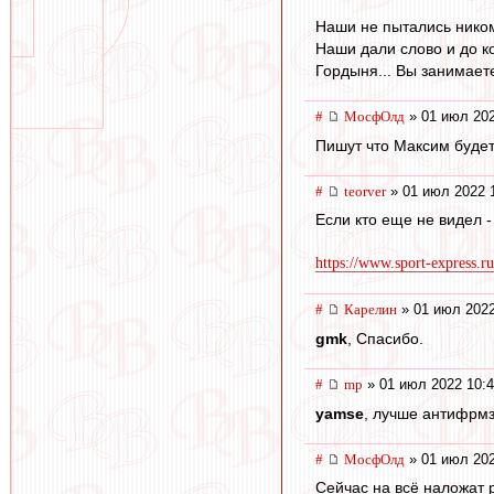
Наши не пытались ником
Наши дали слово и до к
Гордыня... Вы занимаете
#
МосфОлд
» 01 июл 202
Пишут что Максим будет 
#
teorver
» 01 июл 2022 
Если кто еще не видел 
https://www.sport-express.ru
#
Карелин
» 01 июл 2022
gmk
, Спасибо.
#
mp
» 01 июл 2022 10:
yamse
, лучше антифрмза
#
МосфОлд
» 01 июл 202
Сейчас на всё наложат р