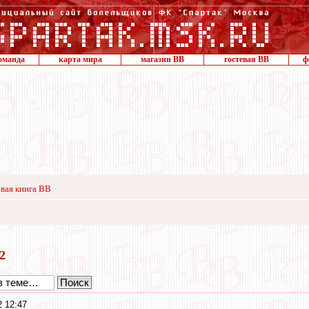
оманда
карта мира
магазин ВВ
гостевая ВВ
ф
вая книга ВВ
22
 12:47