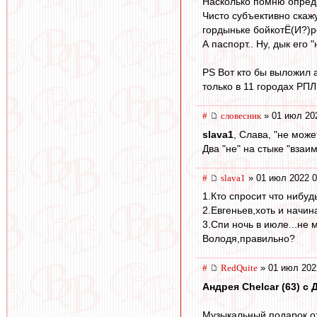
Насколько помню опреде
Чисто субъективно скаж
гордыньке бойкотЁ(И?)р
А паспорт.. Ну, дык его
PS Вот кто бы выложил а
только в 11 городах РПЛ
#
словесник
» 01 июл 20
slava1
, Слава, "не може
Два "не" на стыке "взаи
#
slava1
» 01 июл 2022 0
1.Кто спросит что нибуд
2.Евгеньев,хоть и начи
3.Спи ночь в июле...не 
Володя,правильно?
#
RedQuite
» 01 июл 202
Андрея Chelcar (63) с Д
Музыкальный подарок от