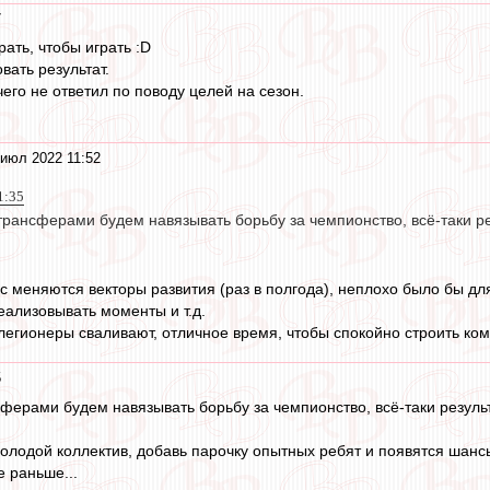
7
грать, чтобы играть :D
вать результат.
чего не ответил по поводу целей на сезон.
июл 2022 11:52
1:35
трансферами будем навязывать борьбу за чемпионство, всё-таки р
ас меняются векторы развития (раз в полгода), неплохо было бы дл
реализовывать моменты и т.д.
легионеры сваливают, отличное время, чтобы спокойно строить кома
5
ферами будем навязывать борьбу за чемпионство, всё-таки резуль
олодой коллектив, добавь парочку опытных ребят и появятся шансы
е раньше...