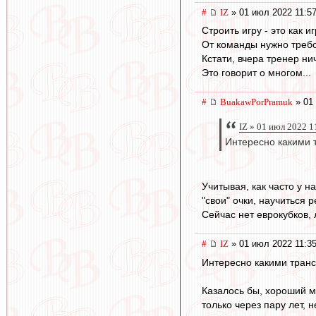
#
IZ
» 01 июл 2022 11:5
Строить игру - это как и
От команды нужно требо
Кстати, вчера тренер ни
Это говорит о многом...
#
BuakawPorPramuk
» 01 
IZ » 01 июл 2022 1
Интересно какими 
Учитывая, как часто у н
"свои" очки, научиться 
Сейчас нет еврокубков, 
#
IZ
» 01 июл 2022 11:3
Интересно какими транс
Казалось бы, хороший м
только через пару лет, н