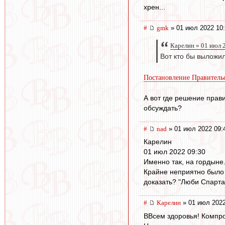
хрен...
#
gmk
» 01 июл 2022 10
Карелин » 01 июл 
Вот кто бы выложи
Постановление Правительс
А вот где решение прав
обсуждать?
#
nad
» 01 июл 2022 09:
Карелин
01 июл 2022 09:30
Именно так, на гордыне.
Крайне неприятно было 
доказать? "Люби Спартак
#
Карелин
» 01 июл 2022
ВВсем здоровья! Компро