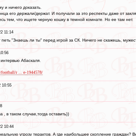
у и ничего доказать.
онца его держали/держат. И получали за это респекты даже от закл
сь тем, что ищете черную кошку в темной комнате. Но ее там нет.
2 11:14
петь "Знаешь ли ты" перед игрой за СК. Ничего не скажешь, мужес
10:56
- интервью Абаскаля.
/football/r ... e-1944578/
 10:55
48
 , в таком случае,тогда оставить))
2 10:44
еальную угрозу терактов. А где наибольшее скопление граждан? Во