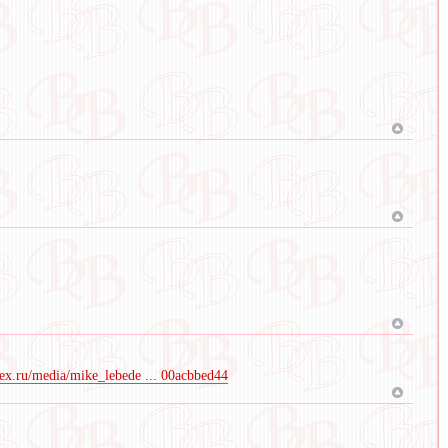
dex.ru/media/mike_lebede ... 00acbbed44