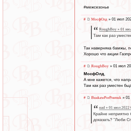
#межсезонье
#
МосфОлд
» 01 июл 202
RoughBoy » 01 июл
Там как раз умест
Так наверняка бамжы, по
Хорошо что акции Газпр
#
RoughBoy
» 01 июл 20
МосфОлд
,
А мне кажется, что напра
Там как раз уместен бы
#
BuakawPorPramuk
» 01 
nad » 01 июл 2022 
Крайне неприятно б
доказать? "Люби Сп