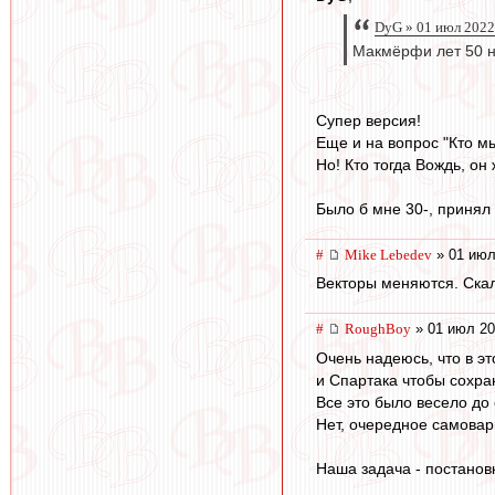
DyG » 01 июл 2022
Макмёрфи лет 50 н
Супер версия!
Еще и на вопрос "Кто м
Но! Кто тогда Вождь, он
Было б мне 30-, принял 
#
Mike Lebedev
» 01 июл
Векторы меняются. Ска
#
RoughBoy
» 01 июл 20
Очень надеюсь, что в э
и Спартака чтобы сохра
Все это было весело до 
Нет, очередное самовар
Наша задача - постановк