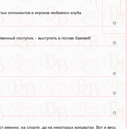
ятых оппонентов и игроков любимого клуба.
твенный поступок, - выступить в логове бамжей!
т именно, на спорте, да на некоторых концертах. Вот и весь