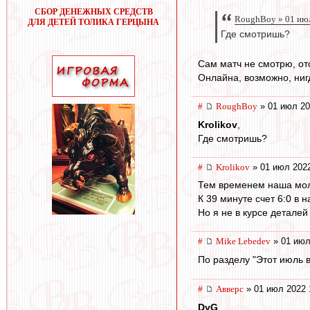
СБОР ДЕНЕЖНЫХ СРЕДСТВ
RoughBoy » 01 июл
ДЛЯ ДЕТЕЙ ТОЛИКА ГЕРЦЫНА
Где смотришь?
Сам матч не смотрю, от
Онлайна, возможно, нигд
#
RoughBoy
» 01 июл 20
Krolikov
,
Где смотришь?
#
Krolikov
» 01 июл 2022
Тем временем наша мол
К 39 минуте счет 6:0 в н
Но я не в курсе деталей 
#
Mike Lebedev
» 01 июл
По разделу "Этот июль 
#
Авверс
» 01 июл 2022 
DyG
,